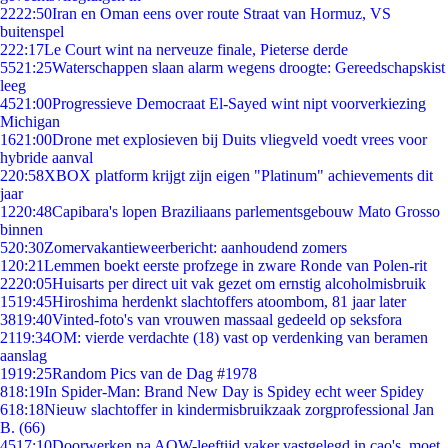
22
22:50
Iran en Oman eens over route Straat van Hormuz, VS
buitenspel
2
22:17
Le Court wint na nerveuze finale, Pieterse derde
55
21:25
Waterschappen slaan alarm wegens droogte: Gereedschapskist
leeg
45
21:00
Progressieve Democraat El-Sayed wint nipt voorverkiezing
Michigan
16
21:00
Drone met explosieven bij Duits vliegveld voedt vrees voor
hybride aanval
2
20:58
XBOX platform krijgt zijn eigen "Platinum" achievements dit
jaar
12
20:48
Capibara's lopen Braziliaans parlementsgebouw Mato Grosso
binnen
5
20:30
Zomervakantieweerbericht: aanhoudend zomers
1
20:21
Lemmen boekt eerste profzege in zware Ronde van Polen-rit
22
20:05
Huisarts per direct uit vak gezet om ernstig alcoholmisbruik
15
19:45
Hiroshima herdenkt slachtoffers atoombom, 81 jaar later
38
19:40
Vinted-foto's van vrouwen massaal gedeeld op seksfora
21
19:34
OM: vierde verdachte (18) vast op verdenking van beramen
aanslag
19
19:25
Random Pics van de Dag #1978
8
18:19
In Spider-Man: Brand New Day is Spidey echt weer Spidey
6
18:18
Nieuw slachtoffer in kindermisbruikzaak zorgprofessional Jan
B. (66)
45
17:10
Doorwerken na AOW-leeftijd vaker vastgelegd in cao's, moet