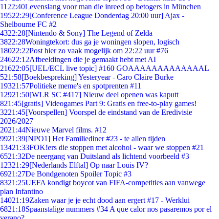
11
22:40
Levenslang voor man die inreed op betogers in München
195
22:29
[Conference League Donderdag 20:00 uur] Ajax -
Shelbourne FC #2
43
22:28
[Nintendo & Sony] The Legend of Zelda
38
22:28
Woningtekort: dus ga je woningen slopen, logisch
180
22:22
Post hier zo vaak mogelijk om 22:22 uur #76
246
22:12
Afbeeldingen die je gemaakt hebt met AI
216
22:05
[UEL/ECL live topic] #160 GOAAAAAAAAAAAAAL
5
21:58
[Boekbespreking] Yesteryear - Caro Claire Burke
193
21:57
Politieke meme's en spotprenten #11
129
21:50
[WLR SC #417] Nieuw deel openen was kaputt
8
21:45
[gratis] Videogames Part 9: Gratis en free-to-play games!
32
21:45
[Voorspellen] Voorspel de eindstand van de Eredivisie
2026/2027
20
21:44
Nieuwe Marvel films. #12
99
21:39
[NPO1] Het Familiediner #23 - te allen tijden
134
21:33
FOK!ers die stoppen met alcohol - waar we stoppen #21
65
21:32
De neergang van Duitsland als lichtend voorbeeld #3
123
21:29
[Nederlands Elftal] Op naar Louis IV?
69
21:27
De Bondgenoten Spoiler Topic #3
83
21:25
UEFA kondigt boycot van FIFA-competities aan vanwege
plan Infantino
140
21:19
Zaken waar je je echt dood aan ergert #17 - Werklui
68
21:18
Spaanstalige nummers #34 A que calor nos pasaremos por el
verano?