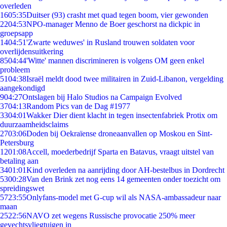
overleden
16
05:35
Duitser (93) crasht met quad tegen boom, vier gewonden
22
04:53
NPO-manager Menno de Boer geschorst na dickpic in
groepsapp
14
04:51
'Zwarte weduwes' in Rusland trouwen soldaten voor
overlijdensuitkering
85
04:44
'Witte' mannen discrimineren is volgens OM geen enkel
probleem
51
04:38
Israël meldt dood twee militairen in Zuid-Libanon, vergelding
aangekondigd
9
04:27
Ontslagen bij Halo Studios na Campaign Evolved
37
04:13
Random Pics van de Dag #1977
33
04:01
Wakker Dier dient klacht in tegen insectenfabriek Protix om
duurzaamheidsclaims
27
03:06
Doden bij Oekraïense droneaanvallen op Moskou en Sint-
Petersburg
12
01:08
Accell, moederbedrijf Sparta en Batavus, vraagt uitstel van
betaling aan
34
01:01
Kind overleden na aanrijding door AH-bestelbus in Dordrecht
53
00:28
Van den Brink zet nog eens 14 gemeenten onder toezicht om
spreidingswet
57
23:55
Onlyfans-model met G-cup wil als NASA-ambassadeur naar
maan
25
22:56
NAVO zet wegens Russische provocatie 250% meer
gevechtsvliegtuigen in