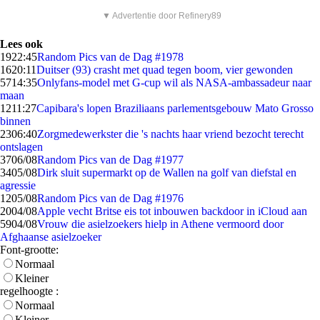
▼ Advertentie door Refinery89
Lees ook
19
22:45
Random Pics van de Dag #1978
16
20:11
Duitser (93) crasht met quad tegen boom, vier gewonden
57
14:35
Onlyfans-model met G-cup wil als NASA-ambassadeur naar
maan
12
11:27
Capibara's lopen Braziliaans parlementsgebouw Mato Grosso
binnen
23
06:40
Zorgmedewerkster die 's nachts haar vriend bezocht terecht
ontslagen
37
06/08
Random Pics van de Dag #1977
34
05/08
Dirk sluit supermarkt op de Wallen na golf van diefstal en
agressie
12
05/08
Random Pics van de Dag #1976
20
04/08
Apple vecht Britse eis tot inbouwen backdoor in iCloud aan
59
04/08
Vrouw die asielzoekers hielp in Athene vermoord door
Afghaanse asielzoeker
Font-grootte:
Normaal
Kleiner
regelhoogte :
Normaal
Kleiner