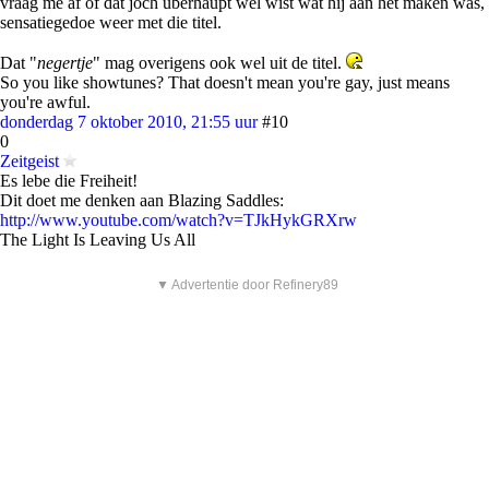
vraag me af of dat joch uberhaupt wel wist wat hij aan het maken was,
sensatiegedoe weer met die titel.
Dat "
negertje
" mag overigens ook wel uit de titel.
So you like showtunes? That doesn't mean you're gay, just means
you're awful.
donderdag 7 oktober 2010, 21:55 uur
#10
0
Zeitgeist
Es lebe die Freiheit!
Dit doet me denken aan Blazing Saddles:
http://www.youtube.com/watch?v=TJkHykGRXrw
The Light Is Leaving Us All
▼ Advertentie door Refinery89