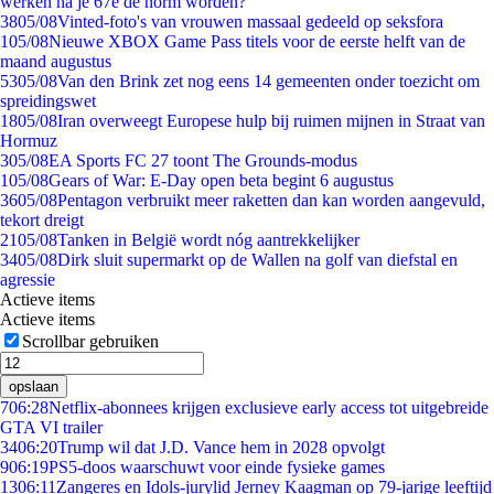
werken na je 67e de norm worden?
38
05/08
Vinted-foto's van vrouwen massaal gedeeld op seksfora
1
05/08
Nieuwe XBOX Game Pass titels voor de eerste helft van de
maand augustus
53
05/08
Van den Brink zet nog eens 14 gemeenten onder toezicht om
spreidingswet
18
05/08
Iran overweegt Europese hulp bij ruimen mijnen in Straat van
Hormuz
3
05/08
EA Sports FC 27 toont The Grounds-modus
1
05/08
Gears of War: E-Day open beta begint 6 augustus
36
05/08
Pentagon verbruikt meer raketten dan kan worden aangevuld,
tekort dreigt
21
05/08
Tanken in België wordt nóg aantrekkelijker
34
05/08
Dirk sluit supermarkt op de Wallen na golf van diefstal en
agressie
Actieve items
Actieve items
Scrollbar gebruiken
opslaan
7
06:28
Netflix-abonnees krijgen exclusieve early access tot uitgebreide
GTA VI trailer
34
06:20
Trump wil dat J.D. Vance hem in 2028 opvolgt
9
06:19
PS5-doos waarschuwt voor einde fysieke games
13
06:11
Zangeres en Idols-jurylid Jerney Kaagman op 79-jarige leeftijd