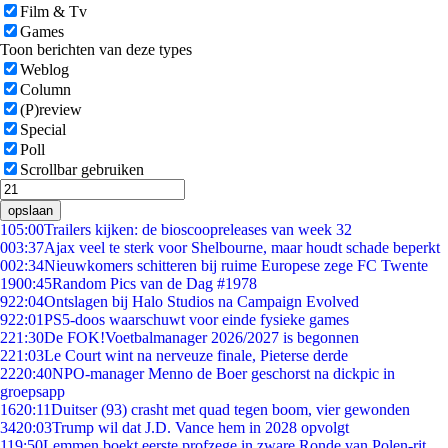
Film & Tv
Games
Toon berichten van deze types
Weblog
Column
(P)review
Special
Poll
Scrollbar gebruiken
opslaan
1
05:00
Trailers kijken: de bioscoopreleases van week 32
0
03:37
Ajax veel te sterk voor Shelbourne, maar houdt schade beperkt
0
02:34
Nieuwkomers schitteren bij ruime Europese zege FC Twente
19
00:45
Random Pics van de Dag #1978
9
22:04
Ontslagen bij Halo Studios na Campaign Evolved
9
22:01
PS5-doos waarschuwt voor einde fysieke games
2
21:30
De FOK!Voetbalmanager 2026/2027 is begonnen
2
21:03
Le Court wint na nerveuze finale, Pieterse derde
22
20:40
NPO-manager Menno de Boer geschorst na dickpic in
groepsapp
16
20:11
Duitser (93) crasht met quad tegen boom, vier gewonden
34
20:03
Trump wil dat J.D. Vance hem in 2028 opvolgt
1
19:50
Lemmen boekt eerste profzege in zware Ronde van Polen-rit