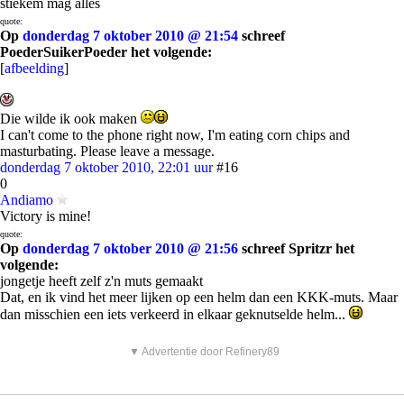
stiekem mag alles
quote:
Op
donderdag 7 oktober 2010 @ 21:54
schreef
PoederSuikerPoeder het volgende:
[
afbeelding
]
Die wilde ik ook maken
I can't come to the phone right now, I'm eating corn chips and
masturbating. Please leave a message.
donderdag 7 oktober 2010, 22:01 uur
#16
0
Andiamo
Victory is mine!
quote:
Op
donderdag 7 oktober 2010 @ 21:56
schreef Spritzr het
volgende:
jongetje heeft zelf z'n muts gemaakt
Dat, en ik vind het meer lijken op een helm dan een KKK-muts. Maar
dan misschien een iets verkeerd in elkaar geknutselde helm...
▼ Advertentie door Refinery89