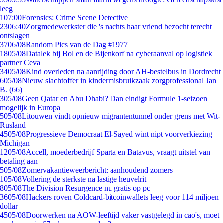
leeg
1
07:00
Forensics: Crime Scene Detective
23
06:40
Zorgmedewerkster die 's nachts haar vriend bezocht terecht
ontslagen
37
06/08
Random Pics van de Dag #1977
18
05/08
Datalek bij Bol en de Bijenkorf na cyberaanval op logistiek
partner Ceva
34
05/08
Kind overleden na aanrijding door AH-bestelbus in Dordrecht
6
05/08
Nieuw slachtoffer in kindermisbruikzaak zorgprofessional Jan
B. (66)
3
05/08
Geen Qatar en Abu Dhabi? Dan eindigt Formule 1-seizoen
mogelijk in Europa
5
05/08
Litouwen vindt opnieuw migrantentunnel onder grens met Wit-
Rusland
45
05/08
Progressieve Democraat El-Sayed wint nipt voorverkiezing
Michigan
12
05/08
Accell, moederbedrijf Sparta en Batavus, vraagt uitstel van
betaling aan
5
05/08
Zomervakantieweerbericht: aanhoudend zomers
1
05/08
Vollering de sterkste na lastige heuvelrit
8
05/08
The Division Resurgence nu gratis op pc
36
05/08
Hackers roven Coldcard-bitcoinwallets leeg voor 114 miljoen
dollar
45
05/08
Doorwerken na AOW-leeftijd vaker vastgelegd in cao's, moet