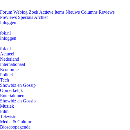
Forum
Weblog
Zoek
Actieve Items
Nieuws
Columns
Reviews
Previews
Specials
Archief
Inloggen
fok.nl
Inloggen
fok.nl
Actueel
Nederland
Internationaal
Economie
Politiek
Tech
Showbiz en Gossip
Opmerkelijk
Entertainment
Showbiz en Gossip
Muziek
Film
Televisie
Media & Cultuur
Bioscoopagenda