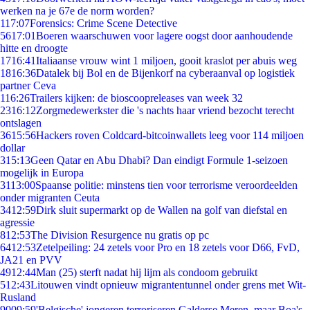
werken na je 67e de norm worden?
1
17:07
Forensics: Crime Scene Detective
56
17:01
Boeren waarschuwen voor lagere oogst door aanhoudende
hitte en droogte
17
16:41
Italiaanse vrouw wint 1 miljoen, gooit kraslot per abuis weg
18
16:36
Datalek bij Bol en de Bijenkorf na cyberaanval op logistiek
partner Ceva
1
16:26
Trailers kijken: de bioscoopreleases van week 32
23
16:12
Zorgmedewerkster die 's nachts haar vriend bezocht terecht
ontslagen
36
15:56
Hackers roven Coldcard-bitcoinwallets leeg voor 114 miljoen
dollar
3
15:13
Geen Qatar en Abu Dhabi? Dan eindigt Formule 1-seizoen
mogelijk in Europa
31
13:00
Spaanse politie: minstens tien voor terrorisme veroordeelden
onder migranten Ceuta
34
12:59
Dirk sluit supermarkt op de Wallen na golf van diefstal en
agressie
8
12:53
The Division Resurgence nu gratis op pc
64
12:53
Zetelpeiling: 24 zetels voor Pro en 18 zetels voor D66, FvD,
JA21 en PVV
49
12:44
Man (25) sterft nadat hij lijm als condoom gebruikt
5
12:43
Litouwen vindt opnieuw migrantentunnel onder grens met Wit-
Rusland
90
09:59
'Belgische' jongeren terroriseren Galderse Meren, maar Boa's