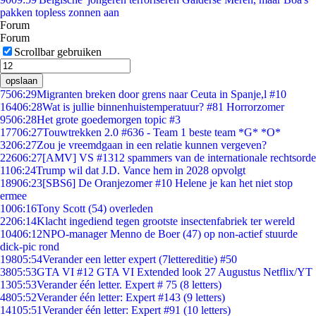
pakken topless zonnen aan
Forum
Forum
Scrollbar gebruiken
opslaan
75
06:29
Migranten breken door grens naar Ceuta in Spanje,l #10
164
06:28
Wat is jullie binnenhuistemperatuur? #81 Horrorzomer
95
06:28
Het grote goedemorgen topic #3
177
06:27
Touwtrekken 2.0 #636 - Team 1 beste team *G* *O*
32
06:27
Zou je vreemdgaan in een relatie kunnen vergeven?
226
06:27
[AMV] VS #1312 spammers van de internationale rechtsorde
11
06:24
Trump wil dat J.D. Vance hem in 2028 opvolgt
189
06:23
[SBS6] De Oranjezomer #10 Helene je kan het niet stop
ermee
10
06:16
Tony Scott (54) overleden
22
06:14
Klacht ingediend tegen grootste insectenfabriek ter wereld
104
06:12
NPO-manager Menno de Boer (47) op non-actief stuurde
dick-pic rond
198
05:54
Verander een letter expert (7lettereditie) #50
38
05:53
GTA VI #12 GTA VI Extended look 27 Augustus Netflix/YT
13
05:53
Verander één letter. Expert # 75 (8 letters)
48
05:52
Verander één letter: Expert #143 (9 letters)
141
05:51
Verander één letter: Expert #91 (10 letters)