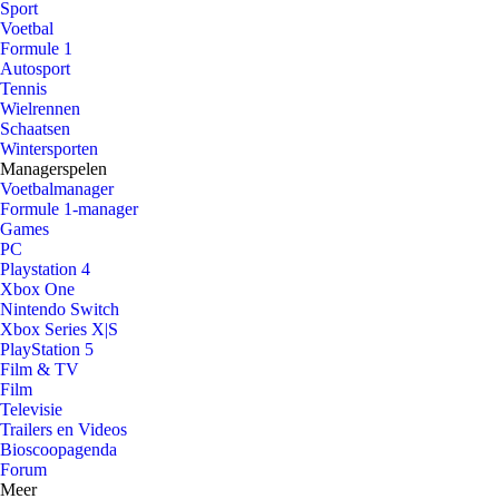
Sport
Voetbal
Formule 1
Autosport
Tennis
Wielrennen
Schaatsen
Wintersporten
Managerspelen
Voetbalmanager
Formule 1-manager
Games
PC
Playstation 4
Xbox One
Nintendo Switch
Xbox Series X|S
PlayStation 5
Film & TV
Film
Televisie
Trailers en Videos
Bioscoopagenda
Forum
Meer