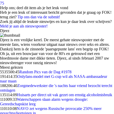
75
Help ons; deel dit item als je het leuk vond
Heb je een leuk of interessant bericht gevonden dat je graag op FOK!
terug ziet?
Tip ons dan via de submit!
Zoek jij altijd de leukste nieuwtjes en kun je daar leuk over schrijven?
Meld je aan als nieuwsposter!
Djeez
Djeez is een vrolijke kerel. De meest gehate nieuwsposter met de
meeste fans, wiens voorkeur uitgaat naar nieuws over seks en aliens.
Dankzij hem is de zinsnede 'paarsgepunte lans' een begrip op FOK!
Oh ja, uit een bouwjaar van voor de 80's en getrouwd met een
bloedmooie dame met dikke tieten. Djeez, al sinds februari 2007 uw
nieuwsbrenger voor ranzig nieuws!
Meest gelezen
55355
00:45
Random Pics van de Dag #1978
1914
14:35
Onlyfans-model met G-cup wil als NASA-ambassadeur
naar maan
1882
06:40
Zorgmedewerkster die 's nachts haar vriend bezocht terecht
ontslagen
1351
14:09
Huisarts per direct uit vak gezet om ernstig alcoholmisbruik
1110
09:33
Waterschappen slaan alarm wegens droogte:
Gereedschapskist leeg
1101
10:08
NAVO zet wegens Russische provocatie 250% meer
gevechtsvliegtuigen in