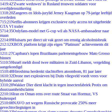
14
19:42
'Zwarte weduwes' in Rusland trouwen soldaten voor
overlijdensuitkering
13
18:20
Zangeres en Idols-jurylid Jerney Kaagman op 79-jarige leeftijd
overleden
7
15:21
Netflix-abonnees krijgen exclusieve early access tot uitgebreide
GTA VI trailer
57
14:35
Onlyfans-model met G-cup wil als NASA-ambassadeur naar
maan
22
14:09
Huisarts per direct uit vak gezet om ernstig alcoholmisbruik
2
12:12
XBOX platform krijgt zijn eigen "Platinum" achievements dit
jaar
12
11:27
Capibara's lopen Braziliaans parlementsgebouw Mato Grosso
binnen
51
10:59
Israël meldt dood twee militairen in Zuid-Libanon, vergelding
aangekondigd
15
10:48
Hiroshima herdenkt slachtoffers atoombom, 81 jaar later
16
10:32
Drone met explosieven bij Duits vliegveld voedt vrees voor
hybride aanval
33
10:28
Wakker Dier dient klacht in tegen insectenfabriek Protix om
duurzaamheidsclaims
22
10:16
Iran en Oman eens over route Straat van Hormuz, VS
buitenspel
25
10:08
NAVO zet wegens Russische provocatie 250% meer
gevechtsvliegtuigen in
55
09:33
Waterschappen slaan alarm wegens droogte: Gereedschapskist