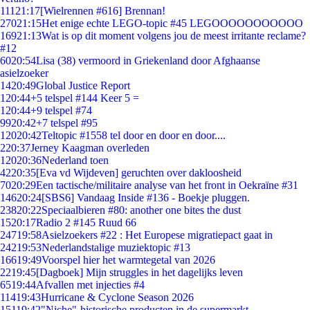
111
21:17
[Wielrennen #616] Brennan!
270
21:15
Het enige echte LEGO-topic #45 LEGOOOOOOOOOOO
169
21:13
Wat is op dit moment volgens jou de meest irritante reclame?
#12
60
20:54
Lisa (38) vermoord in Griekenland door Afghaanse
asielzoeker
14
20:49
Global Justice Report
1
20:44
+5 telspel #144 Keer 5 =
1
20:44
+9 telspel #74
99
20:42
+7 telspel #95
120
20:42
Teltopic #1558 tel door en door en door....
2
20:37
Jerney Kaagman overleden
120
20:36
Nederland toen
42
20:35
[Eva vd Wijdeven] geruchten over dakloosheid
70
20:29
Een tactische/militaire analyse van het front in Oekraïne #31
146
20:24
[SBS6] Vandaag Inside #136 - Boekje pluggen.
238
20:22
Speciaalbieren #80: another one bites the dust
15
20:17
Radio 2 #145 Ruud 66
247
19:58
Asielzoekers #22 : Het Europese migratiepact gaat in
242
19:53
Nederlandstalige muziektopic #13
166
19:49
Voorspel hier het warmtegetal van 2026
22
19:45
[Dagboek] Mijn struggles in het dagelijks leven
65
19:44
Afvallen met injecties #4
114
19:43
Hurricane & Cyclone Season 2026
151
19:42
"Niche"-historische producten in de supermarkt