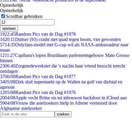
Opmerkelijk
Opmerkelijk
Scrollbar gebruiken
opslaan
19
22:45
Random Pics van de Dag #1978
16
20:11
Duitser (93) crasht met quad tegen boom, vier gewonden
57
14:35
Onlyfans-model met G-cup wil als NASA-ambassadeur naar
maan
12
11:27
Capibara's lopen Braziliaans parlementsgebouw Mato Grosso
binnen
23
06:40
Zorgmedewerkster die 's nachts haar vriend bezocht terecht
ontslagen
37
06/08
Random Pics van de Dag #1977
34
05/08
Dirk sluit supermarkt op de Wallen na golf van diefstal en
agressie
12
05/08
Random Pics van de Dag #1976
20
04/08
Apple vecht Britse eis tot inbouwen backdoor in iCloud aan
59
04/08
Vrouw die asielzoekers hielp in Athene vermoord door
Afghaanse asielzoeker