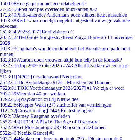
15
00:08
Hoe ga jij om met een relatiebreuk?
274
23:56
Post hier pas overleden muzikanten #32
17
23:49
Pinda-allergie? Andermans poep slikken helpt misschien
10
23:38
Rechtszaak dodelijk ongeluk uitgesteld vanwege vakantie
advocaat
25
23:24
[2026/2027] Eredivisietoto #1
203
23:24
Het Grote Songfestivalfeest Ziggo Dome #5 13 november
2026
20
23:23
Capibara's wandelen doodleuk het Braziliaanse parlement
binnen
18
23:19
Waarom doen vrouwen altijd hun telly in de kontzak?
233
23:16
Top 2000 Editie 2025 #243 Alle dikzakken willen op je
lijken
51
23:11
[NPO1] Goedenavond Nederland
254
23:11
De Avondetappe #176 - Met Ellen ten Damme.
76
23:01
[FOK!Voetbalmanager 2026/2027] #1 We zijn er weer
79
22:59
Meer dan 40 uur werken.
179
22:56
[PlayStation #184] Nieuw deel
109
22:56
Kapper Walat (27) slachtoffer van vernielingen
11
22:52
[Crowdfunding] #443 Rentestijgingen?
60
22:52
Jerney Kaagman overleden
255
22:48
[UFO/UAP] #16 The Age of Disclosure
75
22:48
Het Moestuintopic #37 Bloesem in de bomen
55
22:46
[Netflix Games] #1
267
22:44
Banken met hoge rente topic #95 - Dichter naar de 0