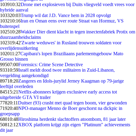
1039
10:32
Drone met explosieven bij Duits vliegveld voedt vrees voor
hybride aanval
1033
20:03
Trump wil dat J.D. Vance hem in 2028 opvolgt
1032
10:16
Iran en Oman eens over route Straat van Hormuz, VS
buitenspel
1025
10:28
Wakker Dier dient klacht in tegen insectenfabriek Protix om
duurzaamheidsclaims
1023
19:42
'Zwarte weduwes' in Rusland trouwen soldaten voor
overlijdensuitkering
1020
11:27
Capibara's lopen Braziliaans parlementsgebouw Mato
Grosso binnen
995
07:00
Forensics: Crime Scene Detective
933
10:59
Israël meldt dood twee militairen in Zuid-Libanon,
vergelding aangekondigd
897
18:20
Zangeres en Idols-jurylid Jerney Kaagman op 79-jarige
leeftijd overleden
845
15:21
Netflix-abonnees krijgen exclusieve early access tot
uitgebreide GTA VI trailer
778
20:11
Duitser (93) crasht met quad tegen boom, vier gewonden
719
20:40
NPO-manager Menno de Boer geschorst na dickpic in
groepsapp
680
10:48
Hiroshima herdenkt slachtoffers atoombom, 81 jaar later
508
12:12
XBOX platform krijgt zijn eigen "Platinum" achievements
dit jaar