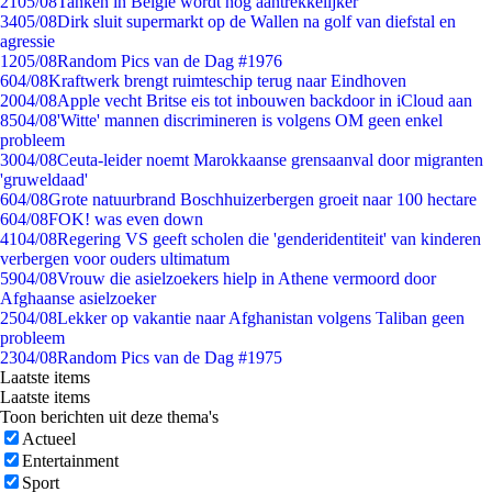
21
05/08
Tanken in België wordt nóg aantrekkelijker
34
05/08
Dirk sluit supermarkt op de Wallen na golf van diefstal en
agressie
12
05/08
Random Pics van de Dag #1976
6
04/08
Kraftwerk brengt ruimteschip terug naar Eindhoven
20
04/08
Apple vecht Britse eis tot inbouwen backdoor in iCloud aan
85
04/08
'Witte' mannen discrimineren is volgens OM geen enkel
probleem
30
04/08
Ceuta-leider noemt Marokkaanse grensaanval door migranten
'gruweldaad'
6
04/08
Grote natuurbrand Boschhuizerbergen groeit naar 100 hectare
6
04/08
FOK! was even down
41
04/08
Regering VS geeft scholen die 'genderidentiteit' van kinderen
verbergen voor ouders ultimatum
59
04/08
Vrouw die asielzoekers hielp in Athene vermoord door
Afghaanse asielzoeker
25
04/08
Lekker op vakantie naar Afghanistan volgens Taliban geen
probleem
23
04/08
Random Pics van de Dag #1975
Laatste items
Laatste items
Toon berichten uit deze thema's
Actueel
Entertainment
Sport