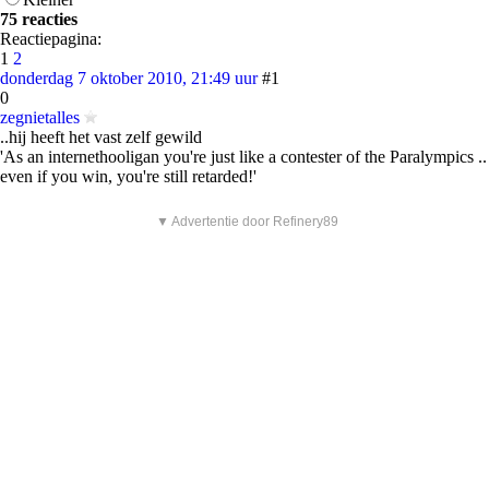
75 reacties
Reactiepagina:
1
2
donderdag 7 oktober 2010, 21:49 uur
#1
0
zegnietalles
..hij heeft het vast zelf gewild
'As an internethooligan you're just like a contester of the Paralympics ..
even if you win, you're still retarded!'
▼ Advertentie door Refinery89