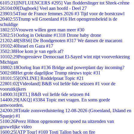
61
05:21
[INFLUENCERS #295] Van flodderslinger tot Shrek-crème
261
04:09
[Dagboek] Veel aan hoofd - Deel 27
239
03:54
Tour de France femmes 2026 #3 Tijd voor de borstcrawl
204
02:55
Trump wil Groenland #16 Het opengrensbeleid is de
schuldige
18
02:55
Vrouwen willen geen man meer #30
53
02:51
Oorlog in Oekraïne #1318 Drone baby drone
212
02:48
[SBS6] De Bondgenoten #317 We dansen de macaroni
191
02:40
Israel en Gaza #17
35
02:38
Hoe kom je van egels af?
101
02:29
Progressieve Democraat El-Sayed wint nipt voorverkiezing
Michigan
188
02:18
Oorlog Iran #136 Bridge and powerplant day incoming?
50
02:08
Het grote dagelijkse Trump nieuws topic #31
181
01:55
[ONLINE] Roddelpraat Topic #21
228
01:02
[Videoland] B&B vol liefde 6de seizoen #1 voor de
vooruitkijkers
149
00:31
[RTL] B&B vol liefde 6de seizoen #4
144
00:29
[AKQ] #3384 Topic met vragen. En soms goede
antwoorden.
242
00:28
Totale zonsverduistering 12-08-2026 (Groenland, IJsland en
Spanje) #1
51
00:26
Perez Hilton opgenomen op spoed na uitzenden van
gruwelijke video
16
00:25
[ATP Tour] #169 Tosti Tallon back on fire