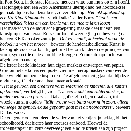
in Fort Scott, in de staat Kansas, met een witte puntmuts op zijn hoofd.
Het jongetje met een Afro-Amerikaans uiterlijk had het hoofddeksel
gemaakt tijdens handenarbeid, zo vertelde hij. "
Het lijkt sprekend op
een Ku Klux Klan-muts
", vindt Dallas' vader Barry. "
Dat is een
verschrikkelijk iets om een jochie van zes mee te laten lopen
."
Het masker van de racistische groepering maakte deel uit van een
kunstproject van leraar Russ Gordon, al weerlegt hij de bewering dat
het een KKK-masker zou zijn. "
Dat was nooit, ik herhaal nooit, de
bedoeling van het project
", beweert de handenarbeidleraar. Kunst is
belangrijk voor Gordon, hij gebruikt het om kinderen de principes van
vorm, symmetrie en textuur bij te brengen. Zo ook de opdracht van
afgelopen maandag.
De leraar liet de kinderen hun eigen maskers ontwerpen van papier.
Gordon liet de koters een poster zien met hierop maskers van over de
hele wereld om hen te inspireren. De afgelopen dertig jaar dat hij deze
opdracht gaf had er geen haan naar gekraaid.
"
Het is gewoon een creatieve vorm waarmee de kinderen alle kanten
op kunnen
", verdedigt hij zich. "
De een maakt een riddermasker, de
andere wordt een prinses
." Dallas gaf er zijn eigen draai aan, tot
woede van zijn ouders. "
Mijn vrouw was bang voor mijn zoon, alleen
vanwege de symboliek die gepaard gaat met dit hoofddeksel
", beweert
Dallas' vader.
De volgende ochtend deed de vader van het ventje zijn beklag bij het
schoolhoofd, dat hierop haar excuses aanbood. Hoewel de
fröbeltherapeut nu zelfs overweegt een eind te breien aan zijn project,