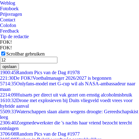
Weblog
Fotoboek
Prijsvragen
Contact
Colofon
Feedback
Tip de redactie
FOK!
FOK!
Scrollbar gebruiken
opslaan
19
00:45
Random Pics van de Dag #1978
2
21:30
De FOK!Voetbalmanager 2026/2027 is begonnen
57
14:35
Onlyfans-model met G-cup wil als NASA-ambassadeur naar
maan
22
14:09
Huisarts per direct uit vak gezet om ernstig alcoholmisbruik
16
10:32
Drone met explosieven bij Duits vliegveld voedt vrees voor
hybride aanval
55
09:33
Waterschappen slaan alarm wegens droogte: Gereedschapskist
leeg
23
06:40
Zorgmedewerkster die 's nachts haar vriend bezocht terecht
ontslagen
37
06/08
Random Pics van de Dag #1977