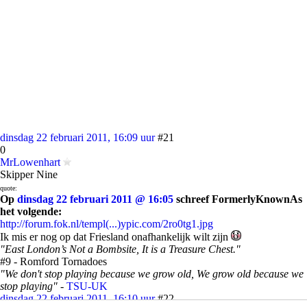
dinsdag 22 februari 2011, 16:09 uur
#21
0
MrLowenhart
Skipper Nine
quote:
Op
dinsdag 22 februari 2011 @ 16:05
schreef FormerlyKnownAs
het volgende:
http://forum.fok.nl/templ(...)ypic.com/2ro0tg1.jpg
Ik mis er nog op dat Friesland onafhankelijk wilt zijn
"East London’s Not a Bombsite, It is a Treasure Chest."
#9 - Romford Tornadoes
"We don't stop playing because we grow old, We grow old because we
stop playing"
-
TSU-UK
dinsdag 22 februari 2011, 16:10 uur
#22