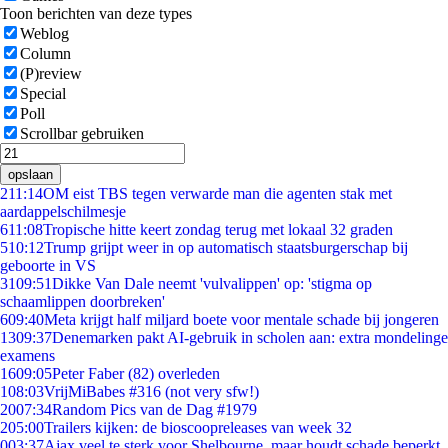
Toon berichten van deze types
Weblog
Column
(P)review
Special
Poll
Scrollbar gebruiken
opslaan
2
11:14
OM eist TBS tegen verwarde man die agenten stak met
aardappelschilmesje
6
11:08
Tropische hitte keert zondag terug met lokaal 32 graden
5
10:12
Trump grijpt weer in op automatisch staatsburgerschap bij
geboorte in VS
31
09:51
Dikke Van Dale neemt 'vulvalippen' op: 'stigma op
schaamlippen doorbreken'
6
09:40
Meta krijgt half miljard boete voor mentale schade bij jongeren
13
09:37
Denemarken pakt AI-gebruik in scholen aan: extra mondelinge
examens
16
09:05
Peter Faber (82) overleden
1
08:03
VrijMiBabes #316 (not very sfw!)
20
07:34
Random Pics van de Dag #1979
2
05:00
Trailers kijken: de bioscoopreleases van week 32
0
03:37
Ajax veel te sterk voor Shelbourne, maar houdt schade beperkt