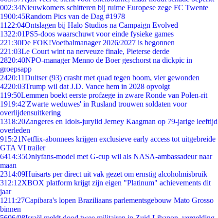
0
02:34
Nieuwkomers schitteren bij ruime Europese zege FC Twente
19
00:45
Random Pics van de Dag #1978
11
22:04
Ontslagen bij Halo Studios na Campaign Evolved
13
22:01
PS5-doos waarschuwt voor einde fysieke games
2
21:30
De FOK!Voetbalmanager 2026/2027 is begonnen
2
21:03
Le Court wint na nerveuze finale, Pieterse derde
28
20:40
NPO-manager Menno de Boer geschorst na dickpic in
groepsapp
24
20:11
Duitser (93) crasht met quad tegen boom, vier gewonden
42
20:03
Trump wil dat J.D. Vance hem in 2028 opvolgt
1
19:50
Lemmen boekt eerste profzege in zware Ronde van Polen-rit
19
19:42
'Zwarte weduwes' in Rusland trouwen soldaten voor
overlijdensuitkering
13
18:20
Zangeres en Idols-jurylid Jerney Kaagman op 79-jarige leeftijd
overleden
9
15:21
Netflix-abonnees krijgen exclusieve early access tot uitgebreide
GTA VI trailer
64
14:35
Onlyfans-model met G-cup wil als NASA-ambassadeur naar
maan
23
14:09
Huisarts per direct uit vak gezet om ernstig alcoholmisbruik
3
12:12
XBOX platform krijgt zijn eigen "Platinum" achievements dit
jaar
12
11:27
Capibara's lopen Braziliaans parlementsgebouw Mato Grosso
binnen
56
06/08
Israël meldt dood twee militairen in Zuid-Libanon, vergelding