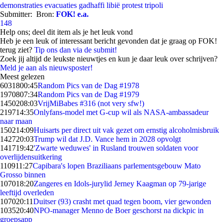
demonstraties
evacuaties
gadhaffi
libië
protest
tripoli
Submitter:
Bron:
FOK! e.a.
148
Help ons; deel dit item als je het leuk vond
Heb je een leuk of interessant bericht gevonden dat je graag op FOK!
terug ziet?
Tip ons dan via de submit!
Zoek jij altijd de leukste nieuwtjes en kun je daar leuk over schrijven?
Meld je aan als nieuwsposter!
Meest gelezen
60318
00:45
Random Pics van de Dag #1978
19708
07:34
Random Pics van de Dag #1979
14502
08:03
VrijMiBabes #316 (not very sfw!)
2197
14:35
Onlyfans-model met G-cup wil als NASA-ambassadeur
naar maan
1502
14:09
Huisarts per direct uit vak gezet om ernstig alcoholmisbruik
1427
20:03
Trump wil dat J.D. Vance hem in 2028 opvolgt
1417
19:42
'Zwarte weduwes' in Rusland trouwen soldaten voor
overlijdensuitkering
1109
11:27
Capibara's lopen Braziliaans parlementsgebouw Mato
Grosso binnen
1070
18:20
Zangeres en Idols-jurylid Jerney Kaagman op 79-jarige
leeftijd overleden
1070
20:11
Duitser (93) crasht met quad tegen boom, vier gewonden
1035
20:40
NPO-manager Menno de Boer geschorst na dickpic in
groepsapp