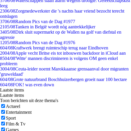
57
06/08
Waterschappen slaan alarm wegens droogte: Gereedschapskist
leeg
23
06/08
Zorgmedewerkster die 's nachts haar vriend bezocht terecht
ontslagen
37
06/08
Random Pics van de Dag #1977
21
05/08
Tanken in België wordt nóg aantrekkelijker
34
05/08
Dirk sluit supermarkt op de Wallen na golf van diefstal en
agressie
12
05/08
Random Pics van de Dag #1976
6
04/08
Kraftwerk brengt ruimteschip terug naar Eindhoven
20
04/08
Apple vecht Britse eis tot inbouwen backdoor in iCloud aan
85
04/08
'Witte' mannen discrimineren is volgens OM geen enkel
probleem
30
04/08
Ceuta-leider noemt Marokkaanse grensaanval door migranten
'gruweldaad'
6
04/08
Grote natuurbrand Boschhuizerbergen groeit naar 100 hectare
6
04/08
FOK! was even down
Laatste items
Laatste items
Toon berichten uit deze thema's
Actueel
Entertainment
Sport
Film & Tv
Games