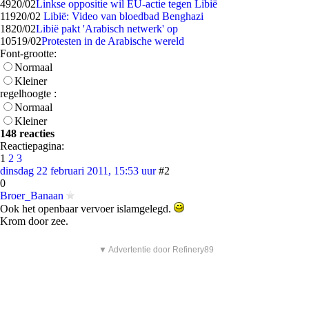
49
20/02
Linkse oppositie wil EU-actie tegen Libië
119
20/02
Libië: Video van bloedbad Benghazi
18
20/02
Libië pakt 'Arabisch netwerk' op
105
19/02
Protesten in de Arabische wereld
Font-grootte:
Normaal
Kleiner
regelhoogte :
Normaal
Kleiner
148 reacties
Reactiepagina:
1
2
3
dinsdag 22 februari 2011, 15:53 uur
#2
0
Broer_Banaan
Ook het openbaar vervoer islamgelegd.
Krom door zee.
▼ Advertentie door Refinery89