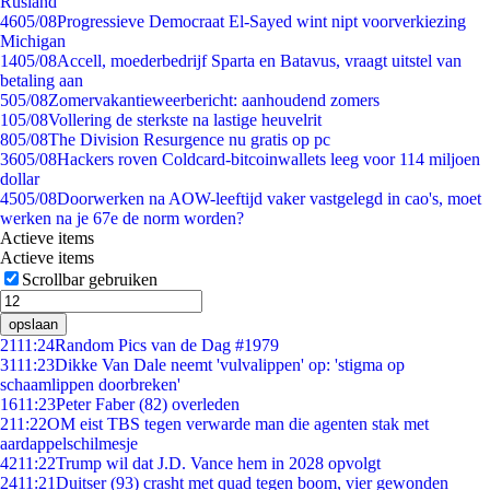
Rusland
46
05/08
Progressieve Democraat El-Sayed wint nipt voorverkiezing
Michigan
14
05/08
Accell, moederbedrijf Sparta en Batavus, vraagt uitstel van
betaling aan
5
05/08
Zomervakantieweerbericht: aanhoudend zomers
1
05/08
Vollering de sterkste na lastige heuvelrit
8
05/08
The Division Resurgence nu gratis op pc
36
05/08
Hackers roven Coldcard-bitcoinwallets leeg voor 114 miljoen
dollar
45
05/08
Doorwerken na AOW-leeftijd vaker vastgelegd in cao's, moet
werken na je 67e de norm worden?
Actieve items
Actieve items
Scrollbar gebruiken
opslaan
21
11:24
Random Pics van de Dag #1979
31
11:23
Dikke Van Dale neemt 'vulvalippen' op: 'stigma op
schaamlippen doorbreken'
16
11:23
Peter Faber (82) overleden
2
11:22
OM eist TBS tegen verwarde man die agenten stak met
aardappelschilmesje
42
11:22
Trump wil dat J.D. Vance hem in 2028 opvolgt
24
11:21
Duitser (93) crasht met quad tegen boom, vier gewonden