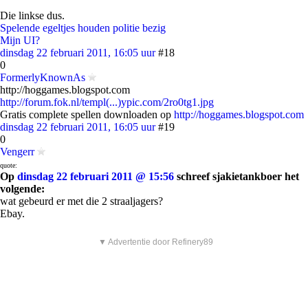
Die linkse dus.
Spelende egeltjes houden politie bezig
Mijn UI?
dinsdag 22 februari 2011, 16:05 uur
#18
0
FormerlyKnownAs
http://hoggames.blogspot.com
http://forum.fok.nl/templ(...)ypic.com/2ro0tg1.jpg
Gratis complete spellen downloaden op
http://hoggames.blogspot.com
dinsdag 22 februari 2011, 16:05 uur
#19
0
Vengerr
quote:
Op
dinsdag 22 februari 2011 @ 15:56
schreef sjakietankboer het
volgende:
wat gebeurd er met die 2 straaljagers?
Ebay.
▼ Advertentie door Refinery89