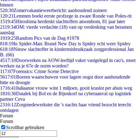
binnen
5
20:30
Zomervakantieweerbericht: aanhoudend zomers
1
20:21
Lemmen boekt eerste profzege in zware Ronde van Polen-rit
15
19:45
Hiroshima herdenkt slachtoffers atoombom, 81 jaar later
21
19:34
OM: vierde verdachte (18) vast op verdenking van beramen
aanslag
19
19:25
Random Pics van de Dag #1978
8
18:19
In Spider-Man: Brand New Day is Spidey echt weer Spidey
6
18:18
Nieuw slachtoffer in kindermisbruikzaak zorgprofessional Jan
B. (66)
45
17:10
Doorwerken na AOW-leeftijd vaker vastgelegd in cao's, moet
werken na je 67e de norm worden?
1
17:07
Forensics: Crime Scene Detective
56
17:01
Boeren waarschuwen voor lagere oogst door aanhoudende
hitte en droogte
17
16:41
Italiaanse vrouw wint 1 miljoen, gooit kraslot per abuis weg
18
16:36
Datalek bij Bol en de Bijenkorf na cyberaanval op logistiek
partner Ceva
23
16:12
Zorgmedewerkster die 's nachts haar vriend bezocht terecht
ontslagen
Forum
Forum
Scrollbar gebruiken