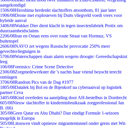
aangekondigd
15
06/08
Hiroshima herdenkt slachtoffers atoombom, 81 jaar later
19
06/08
Drone met explosieven bij Duits vliegveld voedt vrees voor
hybride aanval
34
06/08
Wakker Dier dient klacht in tegen insectenfabriek Protix om
duurzaamheidsclaims
22
06/08
Iran en Oman eens over route Straat van Hormuz, VS
buitenspel
26
06/08
NAVO zet wegens Russische provocatie 250% meer
gevechtsvliegtuigen in
57
06/08
Waterschappen slaan alarm wegens droogte: Gereedschapskist
leeg
1
06/08
Forensics: Crime Scene Detective
23
06/08
Zorgmedewerkster die 's nachts haar vriend bezocht terecht
ontslagen
37
06/08
Random Pics van de Dag #1977
18
05/08
Datalek bij Bol en de Bijenkorf na cyberaanval op logistiek
partner Ceva
34
05/08
Kind overleden na aanrijding door AH-bestelbus in Dordrecht
6
05/08
Nieuw slachtoffer in kindermisbruikzaak zorgprofessional Jan
B. (66)
3
05/08
Geen Qatar en Abu Dhabi? Dan eindigt Formule 1-seizoen
mogelijk in Europa
5
05/08
Litouwen vindt opnieuw migrantentunnel onder grens met Wit-