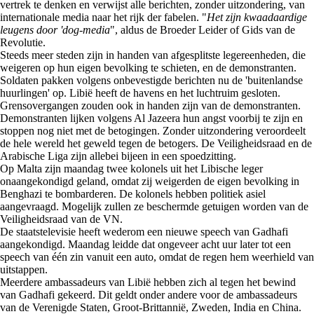
vertrek te denken en verwijst alle berichten, zonder uitzondering, van
internationale media naar het rijk der fabelen. "
Het zijn kwaadaardige
leugens door 'dog-media
", aldus de Broeder Leider of Gids van de
Revolutie.
Steeds meer steden zijn in handen van afgesplitste legereenheden, die
weigeren op hun eigen bevolking te schieten, en de demonstranten.
Soldaten pakken volgens onbevestigde berichten nu de 'buitenlandse
huurlingen' op. Libië heeft de havens en het luchtruim gesloten.
Grensovergangen zouden ook in handen zijn van de demonstranten.
Demonstranten lijken volgens Al Jazeera hun angst voorbij te zijn en
stoppen nog niet met de betogingen. Zonder uitzondering veroordeelt
de hele wereld het geweld tegen de betogers. De Veiligheidsraad en de
Arabische Liga zijn allebei bijeen in een spoedzitting.
Op Malta zijn maandag twee kolonels uit het Libische leger
onaangekondigd geland, omdat zij weigerden de eigen bevolking in
Benghazi te bombarderen. De kolonels hebben politiek asiel
aangevraagd. Mogelijk zullen ze beschermde getuigen worden van de
Veiligheidsraad van de VN.
De staatstelevisie heeft wederom een nieuwe speech van Gadhafi
aangekondigd. Maandag leidde dat ongeveer acht uur later tot een
speech van één zin vanuit een auto, omdat de regen hem weerhield van
uitstappen.
Meerdere ambassadeurs van Libië hebben zich al tegen het bewind
van Gadhafi gekeerd. Dit geldt onder andere voor de ambassadeurs
van de Verenigde Staten, Groot-Brittannië, Zweden, India en China.