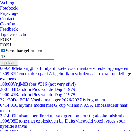
Weblog
Fotoboek
Prijsvragen
Contact
Colofon
Feedback
Tip de redactie
FOK!
FOK!
Scrollbar gebruiken
opslaan
6
09:40
Meta krijgt half miljard boete voor mentale schade bij jongeren
13
09:37
Denemarken pakt AI-gebruik in scholen aan: extra mondelinge
examens
1
08:03
VrijMiBabes #316 (not very sfw!)
20
07:34
Random Pics van de Dag #1979
19
00:45
Random Pics van de Dag #1978
2
21:30
De FOK!Voetbalmanager 2026/2027 is begonnen
64
14:35
Onlyfans-model met G-cup wil als NASA-ambassadeur naar
maan
23
14:09
Huisarts per direct uit vak gezet om ernstig alcoholmisbruik
19
06/08
Drone met explosieven bij Duits vliegveld voedt vrees voor
hybride aanval