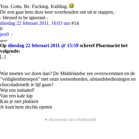
You. Gotta. Be. Fucking. Kidding.
De zon gaat hem deze keer weerhouden om uit te stappen..
- blessed to be ignorant -
dinsdag 22 februari 2011, 16:03 uur
#14
0
jerr0
quote:
Op
dinsdag 22 februari 2011 @ 15:59
schreef Pharmacist het
volgende:
[..]
Wat moeten we doen dan? De Middelandse zee overzwemmen en de
"veiligheidstroepen" met onze toetsenborden, afstandsbedieningen en
chocolademelk te lijf gaan?
Wat een initiatief!
Van een kale kip
Kan je niet plukken
Je kunt hem slechts opeten
▼ Advertentie door Refinery89