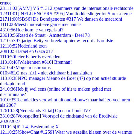
ermee
231
11:03
[AMV] VS #1312 spammers van de internationale rechtsorde
123
11:01
[INFLUENCERS #295] Van flodderslinger tot Shrek-crème
217
11:00
[SBS6] De Bondgenoten #317 We dansen de macaroni
11
11:00
Meest innovatieve game mechanics
43
10:56
Hoe kom je van egels af?
236
10:56
Raad de Straat - Amsterdam - Deel 78
12
10:53
97-jarige Betty verbreekt opnieuw record als oudste
121
10:52
Nederland toen
208
10:51
Israel en Gaza #17
11
10:50
Peter Faber is overleden
113
10:48
[Wielrennen #616] Brennan!
54
10:47
Magic mushrooms
0
10:46
LG nas n1t1 - niet zichtbaar bij aansluiten
113
10:38
NPO-manager Menno de Boer (47) op non-actief stuurde
dick-pic rond
24
10:36
Heb jij wel eens (online of irl) te maken gehad met
discriminatie?
10
10:35
Techniekles verdwijnt uit onderbouw: maar half zo veel uren
als 2007
126
10:28
[Nederlands Elftal] Op naar Louis IV?
33
10:28
[Voorspellen] Voorspel de eindstand van de Eredivisie
2026/2027
11
10:25
[RTL4] Bestemming X
121
10:25
[ShowChat #1259] Waar we gezellig klagen over de warmte