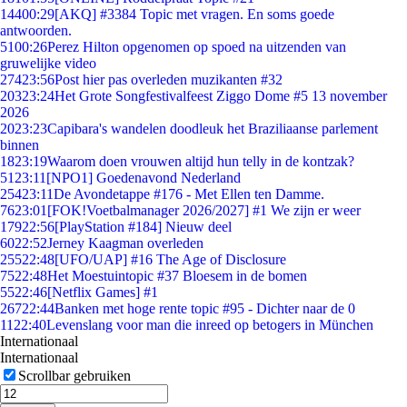
144
00:29
[AKQ] #3384 Topic met vragen. En soms goede
antwoorden.
51
00:26
Perez Hilton opgenomen op spoed na uitzenden van
gruwelijke video
274
23:56
Post hier pas overleden muzikanten #32
203
23:24
Het Grote Songfestivalfeest Ziggo Dome #5 13 november
2026
20
23:23
Capibara's wandelen doodleuk het Braziliaanse parlement
binnen
18
23:19
Waarom doen vrouwen altijd hun telly in de kontzak?
51
23:11
[NPO1] Goedenavond Nederland
254
23:11
De Avondetappe #176 - Met Ellen ten Damme.
76
23:01
[FOK!Voetbalmanager 2026/2027] #1 We zijn er weer
179
22:56
[PlayStation #184] Nieuw deel
60
22:52
Jerney Kaagman overleden
255
22:48
[UFO/UAP] #16 The Age of Disclosure
75
22:48
Het Moestuintopic #37 Bloesem in de bomen
55
22:46
[Netflix Games] #1
267
22:44
Banken met hoge rente topic #95 - Dichter naar de 0
11
22:40
Levenslang voor man die inreed op betogers in München
Internationaal
Internationaal
Scrollbar gebruiken