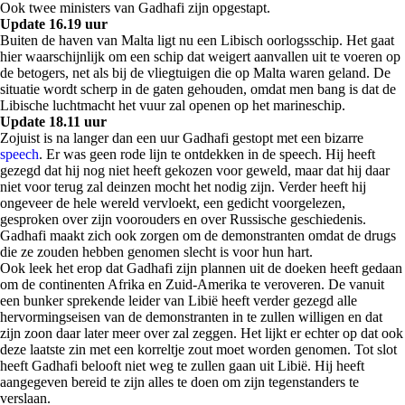
Ook twee ministers van Gadhafi zijn opgestapt.
Update 16.19 uur
Buiten de haven van Malta ligt nu een Libisch oorlogsschip. Het gaat
hier waarschijnlijk om een schip dat weigert aanvallen uit te voeren op
de betogers, net als bij de vliegtuigen die op Malta waren geland. De
situatie wordt scherp in de gaten gehouden, omdat men bang is dat de
Libische luchtmacht het vuur zal openen op het marineschip.
Update 18.11 uur
Zojuist is na langer dan een uur Gadhafi gestopt met een bizarre
speech
. Er was geen rode lijn te ontdekken in de speech. Hij heeft
gezegd dat hij nog niet heeft gekozen voor geweld, maar dat hij daar
niet voor terug zal deinzen mocht het nodig zijn. Verder heeft hij
ongeveer de hele wereld vervloekt, een gedicht voorgelezen,
gesproken over zijn voorouders en over Russische geschiedenis.
Gadhafi maakt zich ook zorgen om de demonstranten omdat de drugs
die ze zouden hebben genomen slecht is voor hun hart.
Ook leek het erop dat Gadhafi zijn plannen uit de doeken heeft gedaan
om de continenten Afrika en Zuid-Amerika te veroveren. De vanuit
een bunker sprekende leider van Libië heeft verder gezegd alle
hervormingseisen van de demonstranten in te zullen willigen en dat
zijn zoon daar later meer over zal zeggen. Het lijkt er echter op dat ook
deze laatste zin met een korreltje zout moet worden genomen. Tot slot
heeft Gadhafi belooft niet weg te zullen gaan uit Libië. Hij heeft
aangegeven bereid te zijn alles te doen om zijn tegenstanders te
verslaan.