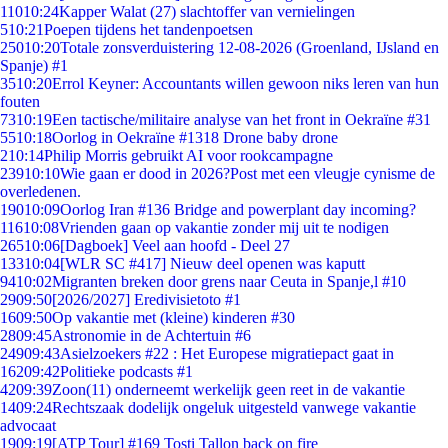
110
10:24
Kapper Walat (27) slachtoffer van vernielingen
5
10:21
Poepen tijdens het tandenpoetsen
250
10:20
Totale zonsverduistering 12-08-2026 (Groenland, IJsland en
Spanje) #1
35
10:20
Errol Keyner: Accountants willen gewoon niks leren van hun
fouten
73
10:19
Een tactische/militaire analyse van het front in Oekraïne #31
55
10:18
Oorlog in Oekraïne #1318 Drone baby drone
2
10:14
Philip Morris gebruikt AI voor rookcampagne
239
10:10
Wie gaan er dood in 2026?Post met een vleugje cynisme de
overledenen.
190
10:09
Oorlog Iran #136 Bridge and powerplant day incoming?
116
10:08
Vrienden gaan op vakantie zonder mij uit te nodigen
265
10:06
[Dagboek] Veel aan hoofd - Deel 27
133
10:04
[WLR SC #417] Nieuw deel openen was kaputt
94
10:02
Migranten breken door grens naar Ceuta in Spanje,l #10
29
09:50
[2026/2027] Eredivisietoto #1
16
09:50
Op vakantie met (kleine) kinderen #30
28
09:45
Astronomie in de Achtertuin #6
249
09:43
Asielzoekers #22 : Het Europese migratiepact gaat in
162
09:42
Politieke podcasts #1
42
09:39
Zoon(11) onderneemt werkelijk geen reet in de vakantie
14
09:24
Rechtszaak dodelijk ongeluk uitgesteld vanwege vakantie
advocaat
19
09:19
[ATP Tour] #169 Tosti Tallon back on fire