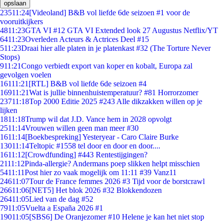
opslaan
235
11:24
[Videoland] B&B vol liefde 6de seizoen #1 voor de
vooruitkijkers
48
11:23
GTA VI #12 GTA VI Extended look 27 Augustus Netflix/YT
64
11:23
Overleden Acteurs & Actrices Deel #15
5
11:23
Draai hier alle platen in je platenkast #32 (The Torture Never
Stops)
9
11:21
Congo verbiedt export van koper en kobalt, Europa zal
gevolgen voelen
161
11:21
[RTL] B&B vol liefde 6de seizoen #4
169
11:21
Wat is jullie binnenhuistemperatuur? #81 Horrorzomer
237
11:18
Top 2000 Editie 2025 #243 Alle dikzakken willen op je
lijken
18
11:18
Trump wil dat J.D. Vance hem in 2028 opvolgt
25
11:14
Vrouwen willen geen man meer #30
16
11:14
[Boekbespreking] Yesteryear - Caro Claire Burke
130
11:14
Teltopic #1558 tel door en door en door....
16
11:12
[Crowdfunding] #443 Rentestijgingen?
21
11:12
Pinda-allergie? Andermans poep slikken helpt misschien
54
11:11
Post hier zo vaak mogelijk om 11:11 #39 Vanz11
246
11:07
Tour de France femmes 2026 #3 Tijd voor de borstcrawl
266
11:06
[NET5] Het blok 2026 #32 Blokkendozen
264
11:05
Lied van de dag #52
79
11:05
Vuelta a España 2026 #1
190
11:05
[SBS6] De Oranjezomer #10 Helene je kan het niet stop