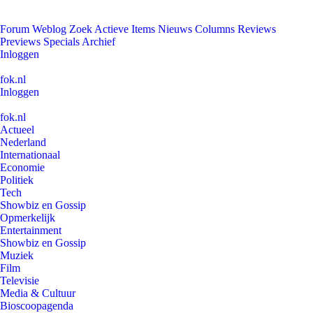
Forum
Weblog
Zoek
Actieve Items
Nieuws
Columns
Reviews
Previews
Specials
Archief
Inloggen
fok.nl
Inloggen
fok.nl
Actueel
Nederland
Internationaal
Economie
Politiek
Tech
Showbiz en Gossip
Opmerkelijk
Entertainment
Showbiz en Gossip
Muziek
Film
Televisie
Media & Cultuur
Bioscoopagenda