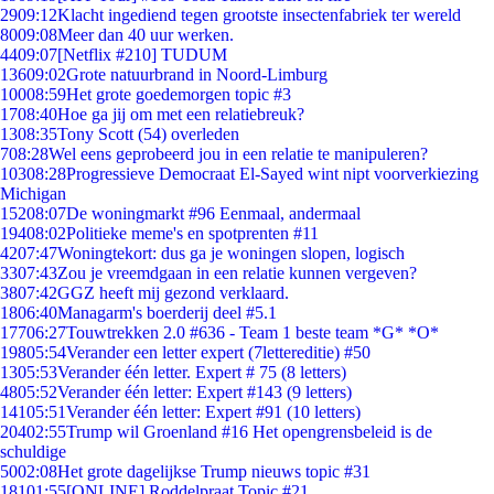
29
09:12
Klacht ingediend tegen grootste insectenfabriek ter wereld
80
09:08
Meer dan 40 uur werken.
44
09:07
[Netflix #210] TUDUM
136
09:02
Grote natuurbrand in Noord-Limburg
100
08:59
Het grote goedemorgen topic #3
17
08:40
Hoe ga jij om met een relatiebreuk?
13
08:35
Tony Scott (54) overleden
7
08:28
Wel eens geprobeerd jou in een relatie te manipuleren?
103
08:28
Progressieve Democraat El-Sayed wint nipt voorverkiezing
Michigan
152
08:07
De woningmarkt #96 Eenmaal, andermaal
194
08:02
Politieke meme's en spotprenten #11
42
07:47
Woningtekort: dus ga je woningen slopen, logisch
33
07:43
Zou je vreemdgaan in een relatie kunnen vergeven?
38
07:42
GGZ heeft mij gezond verklaard.
18
06:40
Managarm's boerderij deel #5.1
177
06:27
Touwtrekken 2.0 #636 - Team 1 beste team *G* *O*
198
05:54
Verander een letter expert (7lettereditie) #50
13
05:53
Verander één letter. Expert # 75 (8 letters)
48
05:52
Verander één letter: Expert #143 (9 letters)
141
05:51
Verander één letter: Expert #91 (10 letters)
204
02:55
Trump wil Groenland #16 Het opengrensbeleid is de
schuldige
50
02:08
Het grote dagelijkse Trump nieuws topic #31
181
01:55
[ONLINE] Roddelpraat Topic #21