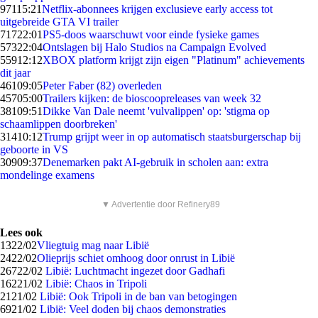
971
15:21
Netflix-abonnees krijgen exclusieve early access tot
uitgebreide GTA VI trailer
717
22:01
PS5-doos waarschuwt voor einde fysieke games
573
22:04
Ontslagen bij Halo Studios na Campaign Evolved
559
12:12
XBOX platform krijgt zijn eigen "Platinum" achievements
dit jaar
461
09:05
Peter Faber (82) overleden
457
05:00
Trailers kijken: de bioscoopreleases van week 32
381
09:51
Dikke Van Dale neemt 'vulvalippen' op: 'stigma op
schaamlippen doorbreken'
314
10:12
Trump grijpt weer in op automatisch staatsburgerschap bij
geboorte in VS
309
09:37
Denemarken pakt AI-gebruik in scholen aan: extra
mondelinge examens
▼ Advertentie door Refinery89
Lees ook
13
22/02
Vliegtuig mag naar Libië
24
22/02
Olieprijs schiet omhoog door onrust in Libië
267
22/02
Libië: Luchtmacht ingezet door Gadhafi
162
21/02
Libië: Chaos in Tripoli
21
21/02
Libië: Ook Tripoli in de ban van betogingen
69
21/02
Libië: Veel doden bij chaos demonstraties