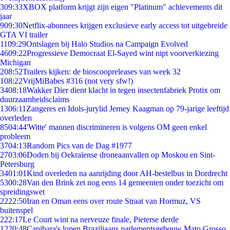
3
09:33
XBOX platform krijgt zijn eigen "Platinum" achievements dit
jaar
9
09:30
Netflix-abonnees krijgen exclusieve early access tot uitgebreide
GTA VI trailer
11
09:29
Ontslagen bij Halo Studios na Campaign Evolved
46
09:22
Progressieve Democraat El-Sayed wint nipt voorverkiezing
Michigan
2
08:52
Trailers kijken: de bioscoopreleases van week 32
1
08:22
VrijMiBabes #316 (not very sfw!)
34
08:18
Wakker Dier dient klacht in tegen insectenfabriek Protix om
duurzaamheidsclaims
13
06:11
Zangeres en Idols-jurylid Jerney Kaagman op 79-jarige leeftijd
overleden
85
04:44
'Witte' mannen discrimineren is volgens OM geen enkel
probleem
37
04:13
Random Pics van de Dag #1977
27
03:06
Doden bij Oekraïense droneaanvallen op Moskou en Sint-
Petersburg
34
01:01
Kind overleden na aanrijding door AH-bestelbus in Dordrecht
53
00:28
Van den Brink zet nog eens 14 gemeenten onder toezicht om
spreidingswet
22
22:50
Iran en Oman eens over route Straat van Hormuz, VS
buitenspel
2
22:17
Le Court wint na nerveuze finale, Pieterse derde
12
20:48
Capibara's lopen Braziliaans parlementsgebouw Mato Grosso