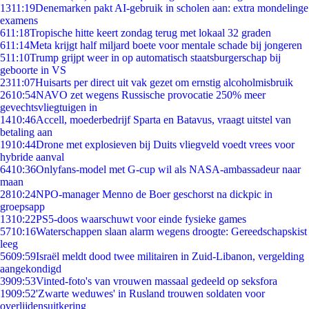
13
11:19
Denemarken pakt AI-gebruik in scholen aan: extra mondelinge
examens
6
11:18
Tropische hitte keert zondag terug met lokaal 32 graden
6
11:14
Meta krijgt half miljard boete voor mentale schade bij jongeren
5
11:10
Trump grijpt weer in op automatisch staatsburgerschap bij
geboorte in VS
23
11:07
Huisarts per direct uit vak gezet om ernstig alcoholmisbruik
26
10:54
NAVO zet wegens Russische provocatie 250% meer
gevechtsvliegtuigen in
14
10:46
Accell, moederbedrijf Sparta en Batavus, vraagt uitstel van
betaling aan
19
10:44
Drone met explosieven bij Duits vliegveld voedt vrees voor
hybride aanval
64
10:36
Onlyfans-model met G-cup wil als NASA-ambassadeur naar
maan
28
10:24
NPO-manager Menno de Boer geschorst na dickpic in
groepsapp
13
10:22
PS5-doos waarschuwt voor einde fysieke games
57
10:16
Waterschappen slaan alarm wegens droogte: Gereedschapskist
leeg
56
09:59
Israël meldt dood twee militairen in Zuid-Libanon, vergelding
aangekondigd
39
09:53
Vinted-foto's van vrouwen massaal gedeeld op seksfora
19
09:52
'Zwarte weduwes' in Rusland trouwen soldaten voor
overlijdensuitkering