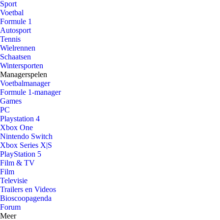
Sport
Voetbal
Formule 1
Autosport
Tennis
Wielrennen
Schaatsen
Wintersporten
Managerspelen
Voetbalmanager
Formule 1-manager
Games
PC
Playstation 4
Xbox One
Nintendo Switch
Xbox Series X|S
PlayStation 5
Film & TV
Film
Televisie
Trailers en Videos
Bioscoopagenda
Forum
Meer