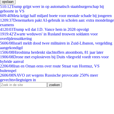
opslaan
5
10:12
Trump grijpt weer in op automatisch staatsburgerschap bij
geboorte in VS
6
09:40
Meta krijgt half miljard boete voor mentale schade bij jongeren
12
09:37
Denemarken pakt AI-gebruik in scholen aan: extra mondelinge
examens
41
20:03
Trump wil dat J.D. Vance hem in 2028 opvolgt
19
19:42
'Zwarte weduwes' in Rusland trouwen soldaten voor
overlijdensuitkering
56
06/08
Israël meldt dood twee militairen in Zuid-Libanon, vergelding
aangekondigd
15
06/08
Hiroshima herdenkt slachtoffers atoombom, 81 jaar later
19
06/08
Drone met explosieven bij Duits vliegveld voedt vrees voor
hybride aanval
22
06/08
Iran en Oman eens over route Straat van Hormuz, VS
buitenspel
26
06/08
NAVO zet wegens Russische provocatie 250% meer
gevechtsvliegtuigen in