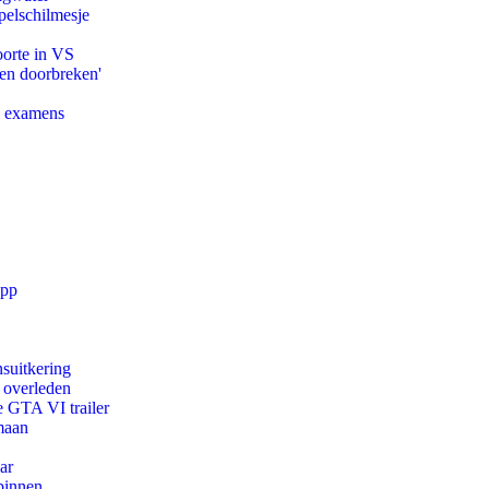
pelschilmesje
oorte in VS
pen doorbreken'
e examens
app
suitkering
d overleden
e GTA VI trailer
maan
ar
binnen