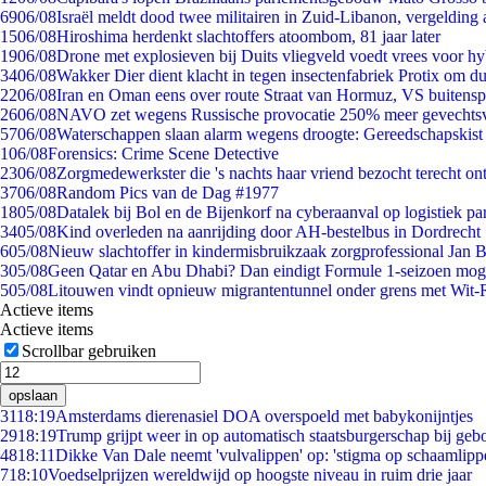
69
06/08
Israël meldt dood twee militairen in Zuid-Libanon, vergeldin
15
06/08
Hiroshima herdenkt slachtoffers atoombom, 81 jaar later
19
06/08
Drone met explosieven bij Duits vliegveld voedt vrees voor hy
34
06/08
Wakker Dier dient klacht in tegen insectenfabriek Protix om 
22
06/08
Iran en Oman eens over route Straat van Hormuz, VS buitensp
26
06/08
NAVO zet wegens Russische provocatie 250% meer gevechtsvl
57
06/08
Waterschappen slaan alarm wegens droogte: Gereedschapskist
1
06/08
Forensics: Crime Scene Detective
23
06/08
Zorgmedewerkster die 's nachts haar vriend bezocht terecht on
37
06/08
Random Pics van de Dag #1977
18
05/08
Datalek bij Bol en de Bijenkorf na cyberaanval op logistiek pa
34
05/08
Kind overleden na aanrijding door AH-bestelbus in Dordrecht
6
05/08
Nieuw slachtoffer in kindermisbruikzaak zorgprofessional Jan B
3
05/08
Geen Qatar en Abu Dhabi? Dan eindigt Formule 1-seizoen moge
5
05/08
Litouwen vindt opnieuw migrantentunnel onder grens met Wit-
Actieve items
Actieve items
Scrollbar gebruiken
opslaan
31
18:19
Amsterdams dierenasiel DOA overspoeld met babykonijntjes
29
18:19
Trump grijpt weer in op automatisch staatsburgerschap bij geb
48
18:11
Dikke Van Dale neemt 'vulvalippen' op: 'stigma op schaamlipp
7
18:10
Voedselprijzen wereldwijd op hoogste niveau in ruim drie jaar