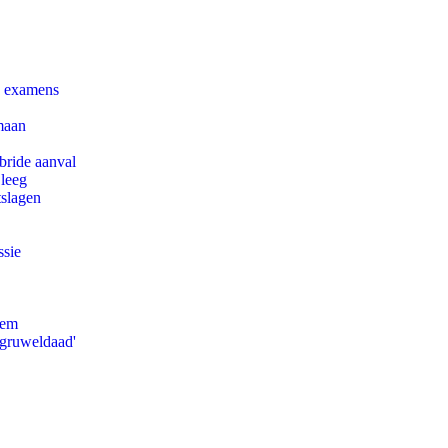
e examens
maan
bride aanval
 leeg
tslagen
ssie
eem
'gruweldaad'