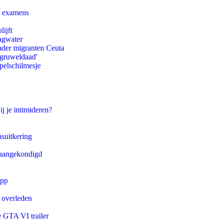
e examens
ijft
agwater
onder migranten Ceuta
'gruweldaad'
pelschilmesje
ij je intimideren?
suitkering
g aangekondigd
app
d overleden
e GTA VI trailer