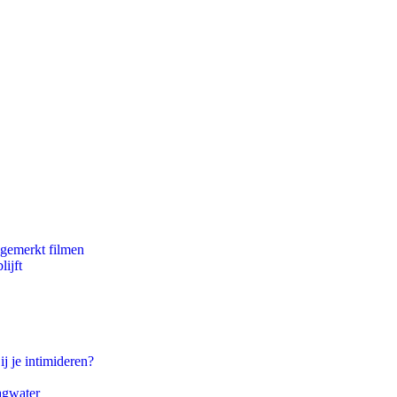
ngemerkt filmen
ijft
ij je intimideren?
agwater