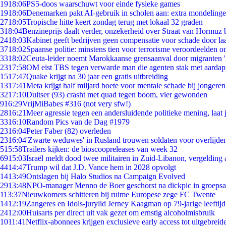
19
18:06
PS5-doos waarschuwt voor einde fysieke games
19
18:06
Denemarken pakt AI-gebruik in scholen aan: extra mondeling
27
18:05
Tropische hitte keert zondag terug met lokaal 32 graden
3
18:04
Benzineprijs daalt verder, onzekerheid over Straat van Hormuz bl
24
18:03
Kabinet geeft bedrijven geen compensatie voor schade door la
37
18:02
Spaanse politie: minstens tien voor terrorisme veroordeelden 
33
18:02
Ceuta-leider noemt Marokkaanse grensaanval door migranten 
23
17:58
OM eist TBS tegen verwarde man die agenten stak met aardap
15
17:47
Quake krijgt na 30 jaar een gratis uitbreiding
13
17:41
Meta krijgt half miljard boete voor mentale schade bij jongeren
32
17:10
Duitser (93) crasht met quad tegen boom, vier gewonden
9
16:29
VrijMiBabes #316 (not very sfw!)
28
16:21
Meer agressie tegen een andersluidende politieke mening, laat j
33
16:10
Random Pics van de Dag #1979
23
16:04
Peter Faber (82) overleden
23
16:04
'Zwarte weduwes' in Rusland trouwen soldaten voor overlijden
5
15:58
Trailers kijken: de bioscoopreleases van week 32
69
15:03
Israël meldt dood twee militairen in Zuid-Libanon, vergeldin
44
14:47
Trump wil dat J.D. Vance hem in 2028 opvolgt
14
13:49
Ontslagen bij Halo Studios na Campaign Evolved
29
13:48
NPO-manager Menno de Boer geschorst na dickpic in groeps
1
13:37
Nieuwkomers schitteren bij ruime Europese zege FC Twente
14
12:19
Zangeres en Idols-jurylid Jerney Kaagman op 79-jarige leeftij
24
12:00
Huisarts per direct uit vak gezet om ernstig alcoholmisbruik
10
11:41
Netflix-abonnees krijgen exclusieve early access tot uitgebreid