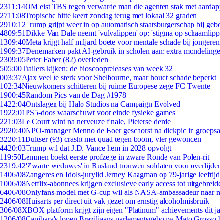
23
11:14
OM eist TBS tegen verwarde man die agenten stak met aardap
27
11:08
Tropische hitte keert zondag terug met lokaal 32 graden
29
10:12
Trump grijpt weer in op automatisch staatsburgerschap bij geb
48
09:51
Dikke Van Dale neemt 'vulvalippen' op: 'stigma op schaamlip
13
09:40
Meta krijgt half miljard boete voor mentale schade bij jongeren
19
09:37
Denemarken pakt AI-gebruik in scholen aan: extra mondeling
23
09:05
Peter Faber (82) overleden
5
05:00
Trailers kijken: de bioscoopreleases van week 32
0
03:37
Ajax veel te sterk voor Shelbourne, maar houdt schade beperkt
1
02:34
Nieuwkomers schitteren bij ruime Europese zege FC Twente
19
00:45
Random Pics van de Dag #1978
14
22:04
Ontslagen bij Halo Studios na Campaign Evolved
19
22:01
PS5-doos waarschuwt voor einde fysieke games
2
21:03
Le Court wint na nerveuze finale, Pieterse derde
29
20:40
NPO-manager Menno de Boer geschorst na dickpic in groeps
32
20:11
Duitser (93) crasht met quad tegen boom, vier gewonden
44
20:03
Trump wil dat J.D. Vance hem in 2028 opvolgt
1
19:50
Lemmen boekt eerste profzege in zware Ronde van Polen-rit
23
19:42
'Zwarte weduwes' in Rusland trouwen soldaten voor overlijden
14
06/08
Zangeres en Idols-jurylid Jerney Kaagman op 79-jarige leeftij
10
06/08
Netflix-abonnees krijgen exclusieve early access tot uitgebreid
64
06/08
Onlyfans-model met G-cup wil als NASA-ambassadeur naar 
24
06/08
Huisarts per direct uit vak gezet om ernstig alcoholmisbruik
3
06/08
XBOX platform krijgt zijn eigen "Platinum" achievements dit ja
12
06/08
Capibara's lopen Braziliaans parlementsgebouw Mato Grosso 