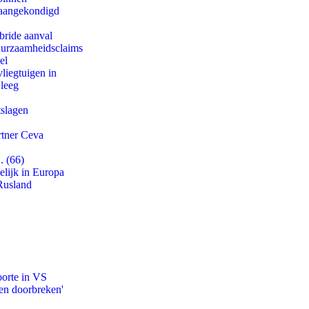
g aangekondigd
bride aanval
duurzaamheidsclaims
el
iegtuigen in
 leeg
tslagen
rtner Ceva
. (66)
lijk in Europa
Rusland
oorte in VS
en doorbreken'