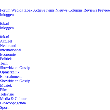
Forum
Weblog
Zoek
Actieve Items
Nieuws
Columns
Reviews
Previe
Inloggen
fok.nl
Inloggen
fok.nl
Actueel
Nederland
Internationaal
Economie
Politiek
Tech
Showbiz en Gossip
Opmerkelijk
Entertainment
Showbiz en Gossip
Muziek
Film
Televisie
Media & Cultuur
Bioscoopagenda
Sport