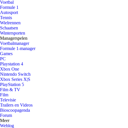
Voetbal
Formule 1
Autosport
Tennis
Wielrennen
Schaatsen
Wintersporten
Managerspelen
Voetbalmanager
Formule 1-manager
Games
PC
Playstation 4
Xbox One
Nintendo Switch
Xbox Series X|S
PlayStation 5
Film & TV
Film
Televisie
Trailers en Videos
Bioscoopagenda
Forum
Meer
Weblog