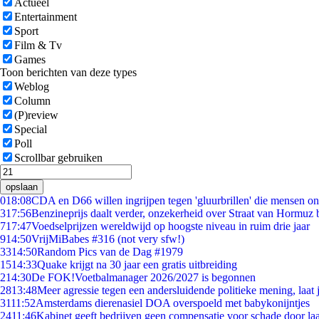
Actueel
Entertainment
Sport
Film & Tv
Games
Toon berichten van deze types
Weblog
Column
(P)review
Special
Poll
Scrollbar gebruiken
opslaan
0
18:08
CDA en D66 willen ingrijpen tegen 'gluurbrillen' die mensen o
3
17:56
Benzineprijs daalt verder, onzekerheid over Straat van Hormuz bl
7
17:47
Voedselprijzen wereldwijd op hoogste niveau in ruim drie jaar
9
14:50
VrijMiBabes #316 (not very sfw!)
33
14:50
Random Pics van de Dag #1979
15
14:33
Quake krijgt na 30 jaar een gratis uitbreiding
2
14:30
De FOK!Voetbalmanager 2026/2027 is begonnen
28
13:48
Meer agressie tegen een andersluidende politieke mening, laat j
31
11:52
Amsterdams dierenasiel DOA overspoeld met babykonijntjes
24
11:46
Kabinet geeft bedrijven geen compensatie voor schade door la