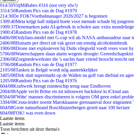
9
14:50
VrijMiBabes #316 (not very sfw!)
33
14:50
Random Pics van de Dag #1979
2
14:30
De FOK!Voetbalmanager 2026/2027 is begonnen
13
09:40
Meta krijgt half miljard boete voor mentale schade bij jongeren
19
09:37
Denemarken pakt AI-gebruik in scholen aan: extra mondeling
19
00:45
Random Pics van de Dag #1978
64
06/08
Onlyfans-model met G-cup wil als NASA-ambassadeur naar 
24
06/08
Huisarts per direct uit vak gezet om ernstig alcoholmisbruik
19
06/08
Drone met explosieven bij Duits vliegveld voedt vrees voor hy
57
06/08
Waterschappen slaan alarm wegens droogte: Gereedschapskist
23
06/08
Zorgmedewerkster die 's nachts haar vriend bezocht terecht on
37
06/08
Random Pics van de Dag #1977
21
05/08
Tanken in België wordt nóg aantrekkelijker
34
05/08
Dirk sluit supermarkt op de Wallen na golf van diefstal en agre
12
05/08
Random Pics van de Dag #1976
6
04/08
Kraftwerk brengt ruimteschip terug naar Eindhoven
20
04/08
Apple vecht Britse eis tot inbouwen backdoor in iCloud aan
85
04/08
'Witte' mannen discrimineren is volgens OM geen enkel probl
33
04/08
Ceuta-leider noemt Marokkaanse grensaanval door migranten 
6
04/08
Grote natuurbrand Boschhuizerbergen groeit naar 100 hectare
6
04/08
FOK! was even down
Laatste items
Laatste items
Toon berichten uit deze thema's