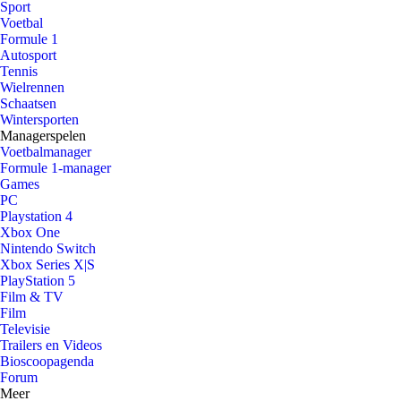
Sport
Voetbal
Formule 1
Autosport
Tennis
Wielrennen
Schaatsen
Wintersporten
Managerspelen
Voetbalmanager
Formule 1-manager
Games
PC
Playstation 4
Xbox One
Nintendo Switch
Xbox Series X|S
PlayStation 5
Film & TV
Film
Televisie
Trailers en Videos
Bioscoopagenda
Forum
Meer