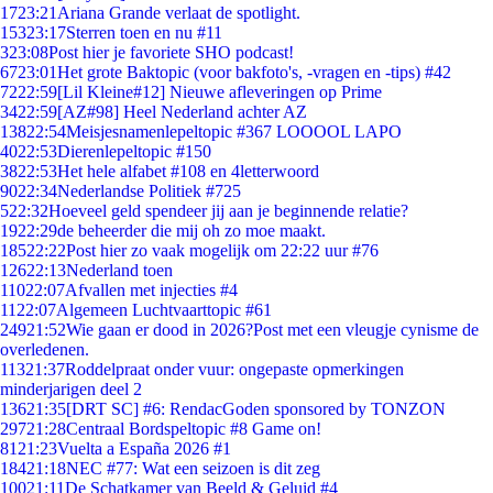
17
23:21
Ariana Grande verlaat de spotlight.
153
23:17
Sterren toen en nu #11
3
23:08
Post hier je favoriete SHO podcast!
67
23:01
Het grote Baktopic (voor bakfoto's, -vragen en -tips) #42
72
22:59
[Lil Kleine#12] Nieuwe afleveringen op Prime
34
22:59
[AZ#98] Heel Nederland achter AZ
138
22:54
Meisjesnamenlepeltopic #367 LOOOOL LAPO
40
22:53
Dierenlepeltopic #150
38
22:53
Het hele alfabet #108 en 4letterwoord
90
22:34
Nederlandse Politiek #725
5
22:32
Hoeveel geld spendeer jij aan je beginnende relatie?
19
22:29
de beheerder die mij oh zo moe maakt.
185
22:22
Post hier zo vaak mogelijk om 22:22 uur #76
126
22:13
Nederland toen
110
22:07
Afvallen met injecties #4
11
22:07
Algemeen Luchtvaarttopic #61
249
21:52
Wie gaan er dood in 2026?Post met een vleugje cynisme de
overledenen.
113
21:37
Roddelpraat onder vuur: ongepaste opmerkingen
minderjarigen deel 2
136
21:35
[DRT SC] #6: RendacGoden sponsored by TONZON
297
21:28
Centraal Bordspeltopic #8 Game on!
81
21:23
Vuelta a España 2026 #1
184
21:18
NEC #77: Wat een seizoen is dit zeg
100
21:11
De Schatkamer van Beeld & Geluid #4