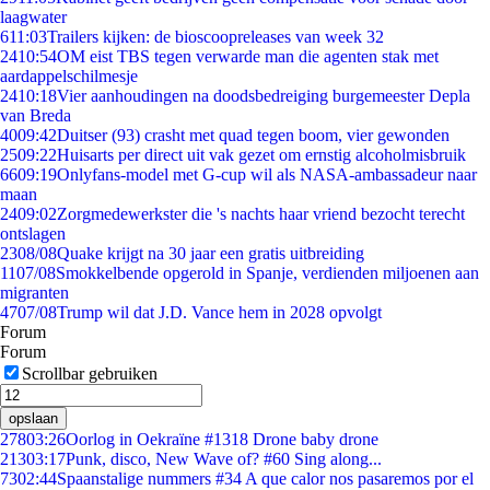
laagwater
6
11:03
Trailers kijken: de bioscoopreleases van week 32
24
10:54
OM eist TBS tegen verwarde man die agenten stak met
aardappelschilmesje
24
10:18
Vier aanhoudingen na doodsbedreiging burgemeester Depla
van Breda
40
09:42
Duitser (93) crasht met quad tegen boom, vier gewonden
25
09:22
Huisarts per direct uit vak gezet om ernstig alcoholmisbruik
66
09:19
Onlyfans-model met G-cup wil als NASA-ambassadeur naar
maan
24
09:02
Zorgmedewerkster die 's nachts haar vriend bezocht terecht
ontslagen
23
08/08
Quake krijgt na 30 jaar een gratis uitbreiding
11
07/08
Smokkelbende opgerold in Spanje, verdienden miljoenen aan
migranten
47
07/08
Trump wil dat J.D. Vance hem in 2028 opvolgt
Forum
Forum
Scrollbar gebruiken
opslaan
278
03:26
Oorlog in Oekraïne #1318 Drone baby drone
213
03:17
Punk, disco, New Wave of? #60 Sing along...
73
02:44
Spaanstalige nummers #34 A que calor nos pasaremos por el