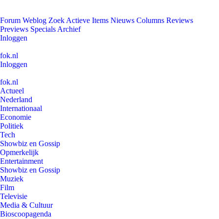
Forum
Weblog
Zoek
Actieve Items
Nieuws
Columns
Reviews
Previews
Specials
Archief
Inloggen
fok.nl
Inloggen
fok.nl
Actueel
Nederland
Internationaal
Economie
Politiek
Tech
Showbiz en Gossip
Opmerkelijk
Entertainment
Showbiz en Gossip
Muziek
Film
Televisie
Media & Cultuur
Bioscoopagenda