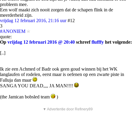
probleem mee.
Een wolf maakt zich nooit zorgen dat de schapen flink in de
meerderheid zijn.
vrijdag 12 februari 2016, 21:16 uur
#12
3
#ANONIEM
quote:
Op
vrijdag 12 februari 2016 @ 20:40
schreef
flufffy
het volgende:
[..]
Ik zie een Achmed of Badr ook geen goud winnen bij het WK
langlaufen of rodelen, eerst maar is oefenen op een zwarte piste in
Falluja dan maar
SANGA YOU DEAD,,,, JA MAN!!!!
(the Jamican bobsled team
)
▼ Advertentie door Refinery89