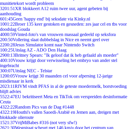
munitietekort wordt probleem
32
01:51
XR blokkeert A12 ruim twee uur, agent gebeten bij
aanhouding
6
01:45
Geen 'happy end' bij seksdate via Kinky.nl
10
01:22
Broer 135 keer gestoken en gesneden: zes jaar cel en tbs voor
doodslag Gouda
40
00:59
Vinted-foto's van vrouwen massaal gedeeld op seksfora
2
00:50
Vollering slaat dubbelslag in Nice en neemt geel over
22
00:28
Jesus Simulator komt naar Nintendo Switch
1
00:25
Uitslag AZ - ADO Den Haag
29
00:13
Britney Spears: "Ik geloof dat ik heb gefaald als moeder"
4
00:10
Vrouw krijgt door verwisseling het embryo van ander stel
ingebracht
3
00:07
Uitslag NEC - Telstar
12
00:05
Vrouw krijgt 30 maanden cel voor afpersing 12-jarige
misdienaar in kerk
20
23:11
RIVM vindt PFAS in al de geteste moedermelk, borstvoeding
blijft advies
55
22:47
EU bekritiseert Meta en TikTok om verspreiden desinformatie
Ceuta
43
22:22
Random Pics van de Dag #1448
43
22:19
Houthi's vallen Saoedi-Arabië en Jemen aan, dreigen met
blokkade olieroute
15
21:37
VrijMiBabes #316 (not very sfw!)
26
21:30
Wegpiraat scheurt met 146 km/u door het centrum van