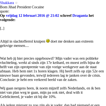
Shakkara
Bom Jihad President Cocaine
quote:
Op
vrijdag 12 februari 2016 @ 21:02
schreef
Draganta
het
volgende:
[..]
Altijd in slachtofferrol kruipen
doet me denken aan extreem
gelovige mensen....
Wat heb jij hier precies opgebouwd? Mijn vader was een politieke
vluchteling, werkt al sinds zijn 17e keihard, en moest zelfs bijna de
helft van zijn oprotpremie van zijn vorige werkgever aan de staat
afstaan. Heb hem niet 1x horen klagen. Hij heeft zelfs op zijn 52e een
nieuwe baan gevonden, terwijl iedereen lag te janken over de crisis.
Conclusie: je hebt een verkeerd beeld van de zaken.
Wij gaan nergens heen, ik noem mijzelf zelfs Nederlands, en ik ben
niet van plan weg te gaan, mijn pa ook niet, deal with it
Gefeliciteerd, je vader zit bij die 10%.
Als iedere migrant zo zou zijn als je vader, dan had niemand er een