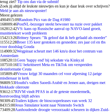
terug ziet?
Tip ons dan via de submit!
Zoek jij altijd de leukste nieuwtjes en kun je daar leuk over schrijven?
Meld je aan als nieuwsposter!
Meest gelezen
49049
15:09
Random Pics van de Dag #1980
1680
09:46
PostNL-bezorger steekt bewoner na ruzie over pakket
1628
12:42
VS: kans op Russische aanval op NAVO-land groeit,
munitietekort wordt probleem
1542
13:26
Britney Spears: "Ik geloof dat ik heb gefaald als moeder"
1155
12:28
Broer 135 keer gestoken en gesneden: zes jaar cel en tbs
voor doodslag Gouda
1149
09:32
Wegpiraat scheurt met 146 km/u door het centrum van
Amsterdam
1085
20:11
Geen 'happy end' bij seksdate via Kinky.nl
1075
10:16
EU bekritiseert Meta en TikTok om verspreiden
desinformatie Ceuta
1058
09:49
Vrouw krijgt 30 maanden cel voor afpersing 12-jarige
misdienaar in kerk
968
09:53
Houthi's vallen Saoedi-Arabië en Jemen aan, dreigen met
blokkade olieroute
936
12:17
RIVM vindt PFAS in al de geteste moedermelk,
borstvoeding blijft advies
903
09:45
Trailers kijken: de bioscoopreleases van week 32
843
15:00
Jesus Simulator komt naar Nintendo Switch
734
09:28
Aanhoudende droogte veroorzaakt scheuren in dijken Zuid-