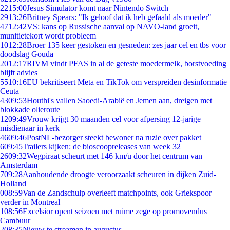
22
15:00
Jesus Simulator komt naar Nintendo Switch
29
13:26
Britney Spears: "Ik geloof dat ik heb gefaald als moeder"
47
12:42
VS: kans op Russische aanval op NAVO-land groeit,
munitietekort wordt probleem
10
12:28
Broer 135 keer gestoken en gesneden: zes jaar cel en tbs voor
doodslag Gouda
20
12:17
RIVM vindt PFAS in al de geteste moedermelk, borstvoeding
blijft advies
55
10:16
EU bekritiseert Meta en TikTok om verspreiden desinformatie
Ceuta
43
09:53
Houthi's vallen Saoedi-Arabië en Jemen aan, dreigen met
blokkade olieroute
12
09:49
Vrouw krijgt 30 maanden cel voor afpersing 12-jarige
misdienaar in kerk
46
09:46
PostNL-bezorger steekt bewoner na ruzie over pakket
6
09:45
Trailers kijken: de bioscoopreleases van week 32
26
09:32
Wegpiraat scheurt met 146 km/u door het centrum van
Amsterdam
7
09:28
Aanhoudende droogte veroorzaakt scheuren in dijken Zuid-
Holland
0
08:59
Van de Zandschulp overleeft matchpoints, ook Griekspoor
verder in Montreal
1
08:56
Excelsior opent seizoen met ruime zege op promovendus
Cambuur
2
08:35
Nieuw te streamen in augustus