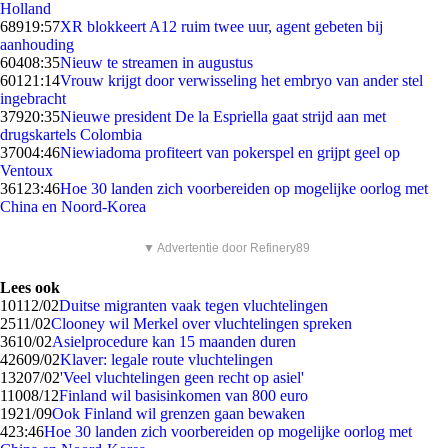
Holland
689
19:57
XR blokkeert A12 ruim twee uur, agent gebeten bij
aanhouding
604
08:35
Nieuw te streamen in augustus
601
21:14
Vrouw krijgt door verwisseling het embryo van ander stel
ingebracht
379
20:35
Nieuwe president De la Espriella gaat strijd aan met
drugskartels Colombia
370
04:46
Niewiadoma profiteert van pokerspel en grijpt geel op
Ventoux
361
23:46
Hoe 30 landen zich voorbereiden op mogelijke oorlog met
China en Noord-Korea
▼ Advertentie door Refinery89
Lees ook
101
12/02
Duitse migranten vaak tegen vluchtelingen
25
11/02
Clooney wil Merkel over vluchtelingen spreken
36
10/02
Asielprocedure kan 15 maanden duren
426
09/02
Klaver: legale route vluchtelingen
132
07/02
'Veel vluchtelingen geen recht op asiel'
110
08/12
Finland wil basisinkomen van 800 euro
19
21/09
Ook Finland wil grenzen gaan bewaken
4
23:46
Hoe 30 landen zich voorbereiden op mogelijke oorlog met