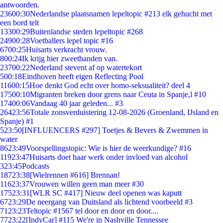
antwoorden.
236
00:30
Nederlandse plaatsnamen lepeltopic #213 elk gehucht met
een bord telt
133
00:29
Buitenlandse steden lepeltopic #268
249
00:28
Voetballers lepel topic #16
67
00:25
Huisarts verkracht vrouw.
8
00:24
Ik krijg hier zweethanden van.
237
00:22
Nederland stevent af op watertekort
5
00:18
Eindhoven heeft eigen Reflecting Pool
116
00:15
Hoe denkt God echt over homo-seksualiteit? deel 4
175
00:10
Migranten breken door grens naar Ceuta in Spanje,l #10
174
00:06
Vandaag 40 jaar geleden... #3
264
23:56
Totale zonsverduistering 12-08-2026 (Groenland, IJsland en
Spanje) #1
5
23:50
[INFLUENCERS #297] Toetjes & Bevers & Zwemmen in
water
86
23:49
Voorspellingstopic: Wie is hier de weerkundige? #16
119
23:47
Huisarts doet haar werk onder invloed van alcohol
3
23:45
Podcasts
187
23:38
[Wielrennen #616] Brennan!
116
23:37
Vrouwen willen geen man meer #30
175
23:31
[WLR SC #417] Nieuw deel openen was kaputt
67
23:29
De neergang van Duitsland als lichtend voorbeeld #3
71
23:23
Teltopic #1567 tel door en door en door....
77
23:22
[IndyCar] #115 We're in Nashville Tennessee