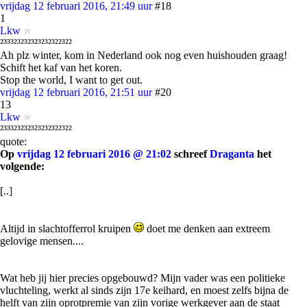
vrijdag 12 februari 2016, 21:49 uur
#18
1
Lkw
²³³³²³²³²³²³²³²³²²³²²
Ah plz winter, kom in Nederland ook nog even huishouden graag!
Schift het kaf van het koren.
Stop the world, I want to get out.
vrijdag 12 februari 2016, 21:51 uur
#20
13
Lkw
²³³³²³²³²³²³²³²³²²³²²
quote:
Op
vrijdag 12 februari 2016 @ 21:02
schreef
Draganta
het
volgende:
[..]
Altijd in slachtofferrol kruipen
doet me denken aan extreem
gelovige mensen....
Wat heb jij hier precies opgebouwd? Mijn vader was een politieke
vluchteling, werkt al sinds zijn 17e keihard, en moest zelfs bijna de
helft van zijn oprotpremie van zijn vorige werkgever aan de staat