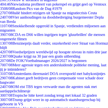
4
04:46
Niewiadoma profiteert van pokerspel en grijpt geel op Ventoux
35
08/08
Random Pics van de Dag #1979
27
07/08
Italië hindert reizigers uit Spanje na migratiecrisis Ceuta
24
07/08
Vier aanhoudingen na doodsbedreiging burgemeester Depla
van Breda
11
07/08
Smokkelbende opgerold in Spanje, verdienden miljoenen aan
migranten
39
07/08
CDA en D66 willen ingrijpen tegen 'gluurbrillen' die mensen
ongemerkt filmen
13
07/08
Benzineprijs daalt verder, onzekerheid over Straat van Hormuz
blijft
42
07/08
Voedselprijzen wereldwijd op hoogste niveau in ruim drie jaar
23
07/08
Quake krijgt na 30 jaar een gratis uitbreiding
2
07/08
De FOK!Voetbalmanager 2026/2027 is begonnen
70
07/08
Meer agressie tegen een andersluidende politieke mening, laat
jij je intimideren?
31
07/08
Amsterdams dierenasiel DOA overspoeld met babykonijntjes
29
07/08
Kabinet geeft bedrijven geen compensatie voor schade door
laagwater
24
07/08
OM eist TBS tegen verwarde man die agenten stak met
aardappelschilmesje
30
07/08
Tropische hitte keert zondag terug met lokaal 32 graden
30
07/08
Trump grijpt weer in op automatisch staatsburgerschap bij
geboorte in VS