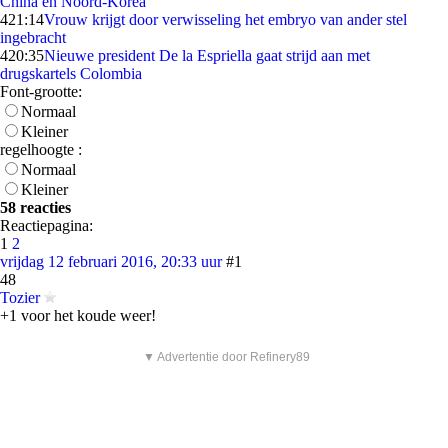
China en Noord-Korea
4
21:14
Vrouw krijgt door verwisseling het embryo van ander stel
ingebracht
4
20:35
Nieuwe president De la Espriella gaat strijd aan met
drugskartels Colombia
Font-grootte:
Normaal
Kleiner
regelhoogte :
Normaal
Kleiner
58 reacties
Reactiepagina:
1
2
vrijdag 12 februari 2016, 20:33 uur
#1
48
Tozier
+1 voor het koude weer!
▼ Advertentie door Refinery89