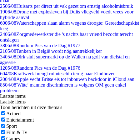
maan
25
06/08
Huisarts per direct uit vak gezet om ernstig alcoholmisbruik
19
06/08
Drone met explosieven bij Duits vliegveld voedt vrees voor
hybride aanval
60
06/08
Waterschappen slaan alarm wegens droogte: Gereedschapskist
leeg
24
06/08
Zorgmedewerkster die 's nachts haar vriend bezocht terecht
ontslagen
38
06/08
Random Pics van de Dag #1977
21
05/08
Tanken in België wordt nóg aantrekkelijker
34
05/08
Dirk sluit supermarkt op de Wallen na golf van diefstal en
agressie
12
05/08
Random Pics van de Dag #1976
6
04/08
Kraftwerk brengt ruimteschip terug naar Eindhoven
20
04/08
Apple vecht Britse eis tot inbouwen backdoor in iCloud aan
85
04/08
'Witte' mannen discrimineren is volgens OM geen enkel
probleem
Laatste items
Laatste items
Toon berichten uit deze thema's
Actueel
Entertainment
Sport
Film & Tv
Games