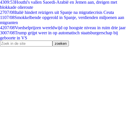
43
09:53
Houthi's vallen Saoedi-Arabië en Jemen aan, dreigen met
blokkade olieroute
27
07/08
Italië hindert reizigers uit Spanje na migratiecrisis Ceuta
11
07/08
Smokkelbende opgerold in Spanje, verdienden miljoenen aan
migranten
42
07/08
Voedselprijzen wereldwijd op hoogste niveau in ruim drie jaar
30
07/08
Trump grijpt weer in op automatisch staatsburgerschap bij
geboorte in VS