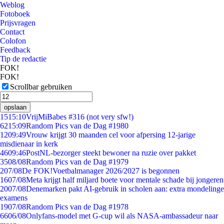
Weblog
Fotoboek
Prijsvragen
Contact
Colofon
Feedback
Tip de redactie
FOK!
FOK!
Scrollbar gebruiken
opslaan
15
15:10
VrijMiBabes #316 (not very sfw!)
62
15:09
Random Pics van de Dag #1980
12
09:49
Vrouw krijgt 30 maanden cel voor afpersing 12-jarige
misdienaar in kerk
46
09:46
PostNL-bezorger steekt bewoner na ruzie over pakket
35
08/08
Random Pics van de Dag #1979
2
07/08
De FOK!Voetbalmanager 2026/2027 is begonnen
16
07/08
Meta krijgt half miljard boete voor mentale schade bij jongeren
20
07/08
Denemarken pakt AI-gebruik in scholen aan: extra mondelinge
examens
19
07/08
Random Pics van de Dag #1978
66
06/08
Onlyfans-model met G-cup wil als NASA-ambassadeur naar