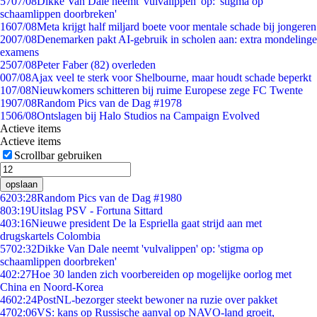
57
07/08
Dikke Van Dale neemt 'vulvalippen' op: 'stigma op
schaamlippen doorbreken'
16
07/08
Meta krijgt half miljard boete voor mentale schade bij jongeren
20
07/08
Denemarken pakt AI-gebruik in scholen aan: extra mondelinge
examens
25
07/08
Peter Faber (82) overleden
0
07/08
Ajax veel te sterk voor Shelbourne, maar houdt schade beperkt
1
07/08
Nieuwkomers schitteren bij ruime Europese zege FC Twente
19
07/08
Random Pics van de Dag #1978
15
06/08
Ontslagen bij Halo Studios na Campaign Evolved
Actieve items
Actieve items
Scrollbar gebruiken
opslaan
62
03:28
Random Pics van de Dag #1980
8
03:19
Uitslag PSV - Fortuna Sittard
4
03:16
Nieuwe president De la Espriella gaat strijd aan met
drugskartels Colombia
57
02:32
Dikke Van Dale neemt 'vulvalippen' op: 'stigma op
schaamlippen doorbreken'
4
02:27
Hoe 30 landen zich voorbereiden op mogelijke oorlog met
China en Noord-Korea
46
02:24
PostNL-bezorger steekt bewoner na ruzie over pakket
47
02:06
VS: kans op Russische aanval op NAVO-land groeit,