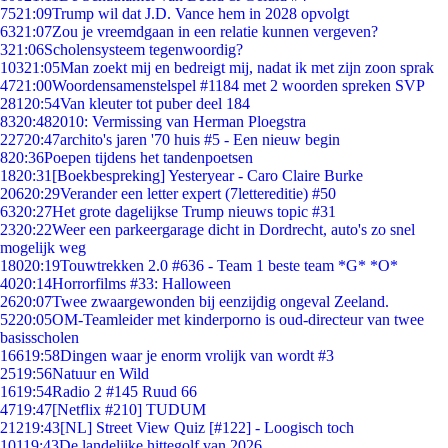
75
21:09
Trump wil dat J.D. Vance hem in 2028 opvolgt
63
21:07
Zou je vreemdgaan in een relatie kunnen vergeven?
3
21:06
Scholensysteem tegenwoordig?
103
21:05
Man zoekt mij en bedreigt mij, nadat ik met zijn zoon sprak
47
21:00
Woordensamenstelspel #1184 met 2 woorden spreken SVP
281
20:54
Van kleuter tot puber deel 184
83
20:48
2010: Vermissing van Herman Ploegstra
227
20:47
archito's jaren '70 huis #5 - Een nieuw begin
8
20:36
Poepen tijdens het tandenpoetsen
18
20:31
[Boekbespreking] Yesteryear - Caro Claire Burke
206
20:29
Verander een letter expert (7lettereditie) #50
63
20:27
Het grote dagelijkse Trump nieuws topic #31
23
20:22
Weer een parkeergarage dicht in Dordrecht, auto's zo snel
mogelijk weg
180
20:19
Touwtrekken 2.0 #636 - Team 1 beste team *G* *O*
40
20:14
Horrorfilms #33: Halloween
26
20:07
Twee zwaargewonden bij eenzijdig ongeval Zeeland.
52
20:05
OM-Teamleider met kinderporno is oud-directeur van twee
basisscholen
166
19:58
Dingen waar je enorm vrolijk van wordt #3
25
19:56
Natuur en Wild
16
19:54
Radio 2 #145 Ruud 66
47
19:47
[Netflix #210] TUDUM
212
19:43
[NL] Street View Quiz [#122] - Loogisch toch
101
19:43
De landelijke hittegolf van 2026