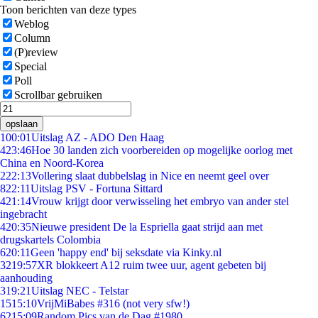
Toon berichten van deze types
Weblog
Column
(P)review
Special
Poll
Scrollbar gebruiken
opslaan
1
00:01
Uitslag AZ - ADO Den Haag
4
23:46
Hoe 30 landen zich voorbereiden op mogelijke oorlog met
China en Noord-Korea
2
22:13
Vollering slaat dubbelslag in Nice en neemt geel over
8
22:11
Uitslag PSV - Fortuna Sittard
4
21:14
Vrouw krijgt door verwisseling het embryo van ander stel
ingebracht
4
20:35
Nieuwe president De la Espriella gaat strijd aan met
drugskartels Colombia
6
20:11
Geen 'happy end' bij seksdate via Kinky.nl
32
19:57
XR blokkeert A12 ruim twee uur, agent gebeten bij
aanhouding
3
19:21
Uitslag NEC - Telstar
15
15:10
VrijMiBabes #316 (not very sfw!)
62
15:09
Random Pics van de Dag #1980