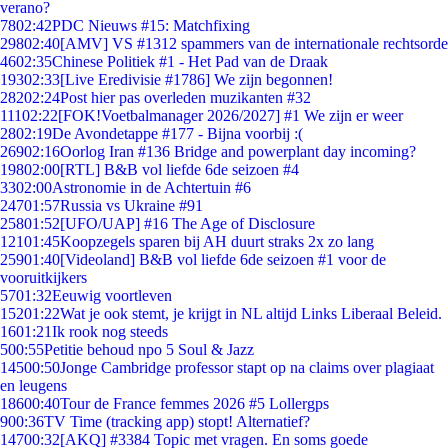
verano?
78
02:42
PDC Nieuws #15: Matchfixing
298
02:40
[AMV] VS #1312 spammers van de internationale rechtsorde
46
02:35
Chinese Politiek #1 - Het Pad van de Draak
193
02:33
[Live Eredivisie #1786] We zijn begonnen!
282
02:24
Post hier pas overleden muzikanten #32
111
02:22
[FOK!Voetbalmanager 2026/2027] #1 We zijn er weer
28
02:19
De Avondetappe #177 - Bijna voorbij :(
269
02:16
Oorlog Iran #136 Bridge and powerplant day incoming?
198
02:00
[RTL] B&B vol liefde 6de seizoen #4
33
02:00
Astronomie in de Achtertuin #6
247
01:57
Russia vs Ukraine #91
258
01:52
[UFO/UAP] #16 The Age of Disclosure
121
01:45
Koopzegels sparen bij AH duurt straks 2x zo lang
259
01:40
[Videoland] B&B vol liefde 6de seizoen #1 voor de
vooruitkijkers
57
01:32
Eeuwig voortleven
152
01:22
Wat je ook stemt, je krijgt in NL altijd Links Liberaal Beleid.
16
01:21
Ik rook nog steeds
5
00:55
Petitie behoud npo 5 Soul & Jazz
145
00:50
Jonge Cambridge professor stapt op na claims over plagiaat
en leugens
186
00:40
Tour de France femmes 2026 #5 Lollergps
9
00:36
TV Time (tracking app) stopt! Alternatief?
147
00:32
[AKQ] #3384 Topic met vragen. En soms goede