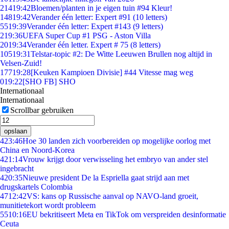
214
19:42
Bloemen/planten in je eigen tuin #94 Kleur!
148
19:42
Verander één letter: Expert #91 (10 letters)
55
19:39
Verander één letter: Expert #143 (9 letters)
2
19:36
UEFA Super Cup #1 PSG - Aston Villa
20
19:34
Verander één letter. Expert # 75 (8 letters)
105
19:31
Telstar-topic #2: De Witte Leeuwen Brullen nog altijd in
Velsen-Zuid!
177
19:28
[Keuken Kampioen Divisie] #44 Vitesse mag weg
0
19:22
[SHO FB] SHO
Internationaal
Internationaal
Scrollbar gebruiken
opslaan
4
23:46
Hoe 30 landen zich voorbereiden op mogelijke oorlog met
China en Noord-Korea
4
21:14
Vrouw krijgt door verwisseling het embryo van ander stel
ingebracht
4
20:35
Nieuwe president De la Espriella gaat strijd aan met
drugskartels Colombia
47
12:42
VS: kans op Russische aanval op NAVO-land groeit,
munitietekort wordt probleem
55
10:16
EU bekritiseert Meta en TikTok om verspreiden desinformatie
Ceuta