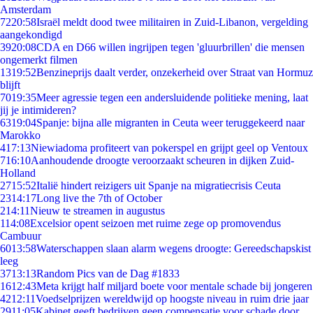
Amsterdam
72
20:58
Israël meldt dood twee militairen in Zuid-Libanon, vergelding
aangekondigd
39
20:08
CDA en D66 willen ingrijpen tegen 'gluurbrillen' die mensen
ongemerkt filmen
13
19:52
Benzineprijs daalt verder, onzekerheid over Straat van Hormuz
blijft
70
19:35
Meer agressie tegen een andersluidende politieke mening, laat
jij je intimideren?
63
19:04
Spanje: bijna alle migranten in Ceuta weer teruggekeerd naar
Marokko
4
17:13
Niewiadoma profiteert van pokerspel en grijpt geel op Ventoux
7
16:10
Aanhoudende droogte veroorzaakt scheuren in dijken Zuid-
Holland
27
15:52
Italië hindert reizigers uit Spanje na migratiecrisis Ceuta
23
14:17
Long live the 7th of October
2
14:11
Nieuw te streamen in augustus
1
14:08
Excelsior opent seizoen met ruime zege op promovendus
Cambuur
60
13:58
Waterschappen slaan alarm wegens droogte: Gereedschapskist
leeg
37
13:13
Random Pics van de Dag #1833
16
12:43
Meta krijgt half miljard boete voor mentale schade bij jongeren
42
12:11
Voedselprijzen wereldwijd op hoogste niveau in ruim drie jaar
29
11:05
Kabinet geeft bedrijven geen compensatie voor schade door