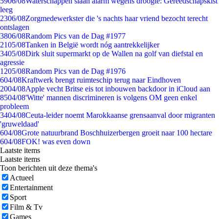
59
06/08
Waterschappen slaan alarm wegens droogte: Gereedschapskist
leeg
23
06/08
Zorgmedewerkster die 's nachts haar vriend bezocht terecht
ontslagen
38
06/08
Random Pics van de Dag #1977
21
05/08
Tanken in België wordt nóg aantrekkelijker
34
05/08
Dirk sluit supermarkt op de Wallen na golf van diefstal en
agressie
12
05/08
Random Pics van de Dag #1976
6
04/08
Kraftwerk brengt ruimteschip terug naar Eindhoven
20
04/08
Apple vecht Britse eis tot inbouwen backdoor in iCloud aan
85
04/08
'Witte' mannen discrimineren is volgens OM geen enkel
probleem
34
04/08
Ceuta-leider noemt Marokkaanse grensaanval door migranten
'gruweldaad'
6
04/08
Grote natuurbrand Boschhuizerbergen groeit naar 100 hectare
6
04/08
FOK! was even down
Laatste items
Laatste items
Toon berichten uit deze thema's
Actueel
Entertainment
Sport
Film & Tv
Games