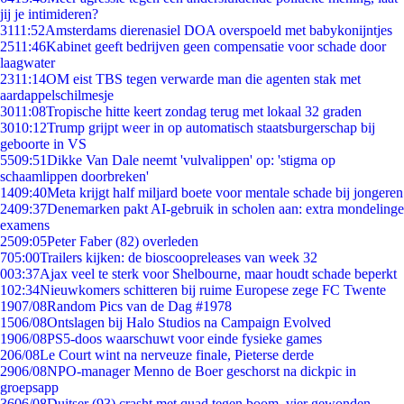
jij je intimideren?
31
11:52
Amsterdams dierenasiel DOA overspoeld met babykonijntjes
25
11:46
Kabinet geeft bedrijven geen compensatie voor schade door
laagwater
23
11:14
OM eist TBS tegen verwarde man die agenten stak met
aardappelschilmesje
30
11:08
Tropische hitte keert zondag terug met lokaal 32 graden
30
10:12
Trump grijpt weer in op automatisch staatsburgerschap bij
geboorte in VS
55
09:51
Dikke Van Dale neemt 'vulvalippen' op: 'stigma op
schaamlippen doorbreken'
14
09:40
Meta krijgt half miljard boete voor mentale schade bij jongeren
24
09:37
Denemarken pakt AI-gebruik in scholen aan: extra mondelinge
examens
25
09:05
Peter Faber (82) overleden
7
05:00
Trailers kijken: de bioscoopreleases van week 32
0
03:37
Ajax veel te sterk voor Shelbourne, maar houdt schade beperkt
1
02:34
Nieuwkomers schitteren bij ruime Europese zege FC Twente
19
07/08
Random Pics van de Dag #1978
15
06/08
Ontslagen bij Halo Studios na Campaign Evolved
19
06/08
PS5-doos waarschuwt voor einde fysieke games
2
06/08
Le Court wint na nerveuze finale, Pieterse derde
29
06/08
NPO-manager Menno de Boer geschorst na dickpic in
groepsapp
36
06/08
Duitser (93) crasht met quad tegen boom, vier gewonden