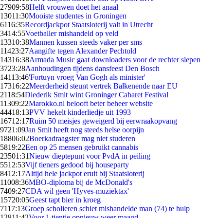
279
09:58
Helft vrouwen doet het anaal
130
11:30
Mooiste studentes in Groningen
61
16:35
Recordjackpot Staatsloterij valt in Utrecht
34
14:55
Voetballer mishandeld op veld
133
10:38
Mannen kussen steeds vaker per sms
114
23:27
Aangifte tegen Alexander Pechtold
143
16:38
Armada Music gaat downloaders voor de rechter slepen
37
23:28
Aanhoudingen tijdens dansfeest Den Bosch
141
13:46
'Fortuyn vroeg Van Gogh als minister'
173
16:22
Meerderheid steunt vertrek Balkenende naar EU
21
18:54
Diederik Smit wint Groninger Cabaret Festival
113
09:22
Marokko.nl belooft beter beheer website
444
18:13
PVV hekelt kinderliedje uit 1993
167
12:17
Ruim 50 meisjes geweigerd bij eerwraakopvang
97
21:09
Jan Smit heeft nog steeds helse oorpijn
188
06:02
Boerkadraagster mag niet studeren
58
19:22
Een op 25 mensen gebruikt cannabis
235
01:31
Nieuw dieptepunt voor PvdA in peiling
55
12:53
Vijf tieners gedood bij houseparty
84
12:17
Altijd hele jackpot eruit bij Staatsloterij
110
08:36
MBO-diploma bij de McDonald's
74
09:27
CDA wil geen 'Hyves-muziektax'
157
20:05
Geest tapt bier in kroeg
71
17:13
Groep scholieren schiet mishandelde man (74) te hulp
128
11:42
Voor 1 tientje opnieuw weer maagd