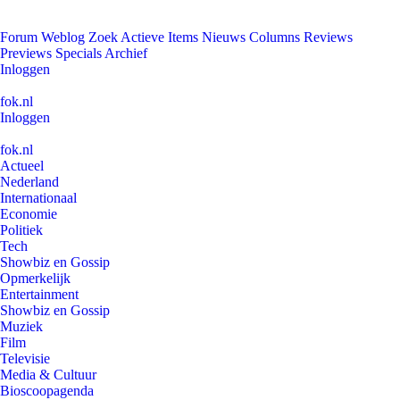
Forum
Weblog
Zoek
Actieve Items
Nieuws
Columns
Reviews
Previews
Specials
Archief
Inloggen
fok.nl
Inloggen
fok.nl
Actueel
Nederland
Internationaal
Economie
Politiek
Tech
Showbiz en Gossip
Opmerkelijk
Entertainment
Showbiz en Gossip
Muziek
Film
Televisie
Media & Cultuur
Bioscoopagenda