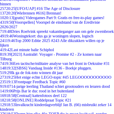
binnen
257
20:25
[UFO/UAP] #16 The Age of Disclosure
137
20:20
[Wielrennen #616] Brennan!
10
20:13
[gratis] Videogames Part 9: Gratis en free-to-play games!
43
19:50
[Voorspellen] Voorspel de eindstand van de Eredivisie
2026/2027
7
19:48
Dries Roelvink spreekt vakantieganger aan om gele zwembroek
49
19:46
Woningtekort: dus ga je woningen slopen, logisch
241
19:46
Top 2000 Editie 2025 #243 Alle dikzakken willen op je
lijken
4
19:42
Last minute balie Schiphol
8
19:39
[2023] Australië: Voyager - Promise #2 - Ze komen naar
Tilburg
74
19:36
Een tactische/militaire analyse van het front in Oekraïne #31
148
19:32
[SBS6] Vandaag Inside #136 - Boekje pluggen.
5
19:29
Ik ga de fok-toto winnen dit jaar
273
19:25
Het enige echte LEGO-topic #45 LEGOOOOOOOOOOO
235
19:13
Frontpage Feedback Topic #60
9
19:07
14-jarige leerling Thailand schiet grootouders en leraren dood
14
19:06
Prijs Bar le duc rood in het buitenland
169
18:58
[Centraal] kattenfotoos deel 122
182
18:58
[ONLINE] Roddelpraat Topic #21
129
18:53
Invalkracht kinderdagverblijf Jan B. (66) misbruikt zeker 14
kinderen
276
18:52
Dump hier elke 40+ TOEP die je graag kwijt wil, zonder