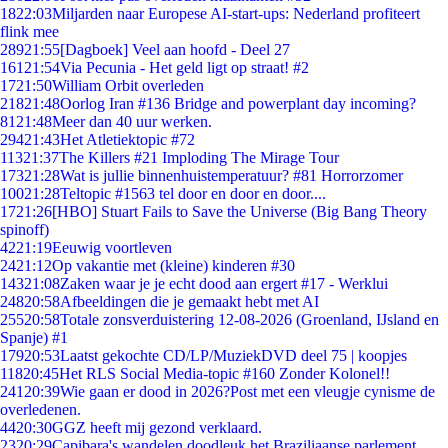
18
22:03
Miljarden naar Europese AI-start-ups: Nederland profiteert
flink mee
289
21:55
[Dagboek] Veel aan hoofd - Deel 27
161
21:54
Via Pecunia - Het geld ligt op straat! #2
17
21:50
William Orbit overleden
218
21:48
Oorlog Iran #136 Bridge and powerplant day incoming?
81
21:48
Meer dan 40 uur werken.
294
21:43
Het Atletiektopic #72
113
21:37
The Killers #21 Imploding The Mirage Tour
173
21:28
Wat is jullie binnenhuistemperatuur? #81 Horrorzomer
100
21:28
Teltopic #1563 tel door en door en door....
17
21:26
[HBO] Stuart Fails to Save the Universe (Big Bang Theory
spinoff)
42
21:19
Eeuwig voortleven
24
21:12
Op vakantie met (kleine) kinderen #30
143
21:08
Zaken waar je je echt dood aan ergert #17 - Werklui
248
20:58
Afbeeldingen die je gemaakt hebt met AI
255
20:58
Totale zonsverduistering 12-08-2026 (Groenland, IJsland en
Spanje) #1
179
20:53
Laatst gekochte CD/LP/MuziekDVD deel 75 | koopjes
118
20:45
Het RLS Social Media-topic #160 Zonder Kolonel!!
241
20:39
Wie gaan er dood in 2026?Post met een vleugje cynisme de
overledenen.
44
20:30
GGZ heeft mij gezond verklaard.
23
20:29
Capibara's wandelen doodleuk het Braziliaanse parlement