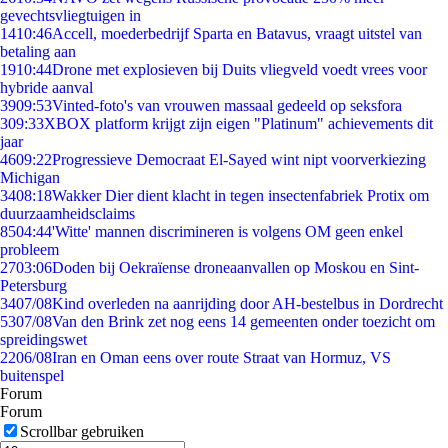
gevechtsvliegtuigen in
14
10:46
Accell, moederbedrijf Sparta en Batavus, vraagt uitstel van
betaling aan
19
10:44
Drone met explosieven bij Duits vliegveld voedt vrees voor
hybride aanval
39
09:53
Vinted-foto's van vrouwen massaal gedeeld op seksfora
3
09:33
XBOX platform krijgt zijn eigen "Platinum" achievements dit
jaar
46
09:22
Progressieve Democraat El-Sayed wint nipt voorverkiezing
Michigan
34
08:18
Wakker Dier dient klacht in tegen insectenfabriek Protix om
duurzaamheidsclaims
85
04:44
'Witte' mannen discrimineren is volgens OM geen enkel
probleem
27
03:06
Doden bij Oekraïense droneaanvallen op Moskou en Sint-
Petersburg
34
07/08
Kind overleden na aanrijding door AH-bestelbus in Dordrecht
53
07/08
Van den Brink zet nog eens 14 gemeenten onder toezicht om
spreidingswet
22
06/08
Iran en Oman eens over route Straat van Hormuz, VS
buitenspel
Forum
Forum
Scrollbar gebruiken