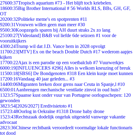
276
00:37
Tropisch aquarium #73 - Het blijft toch kriebelen.
186
00:35
Big Brother International # 56 Worlds RLS, BBs, GH, GF,
OT
202
00:32
Politieke meme's en spotprenten #11
92
00:31
Vrouwen willen geen man meer #30
95
00:30
Koopzegels sparen bij AH duurt straks 2x zo lang
251
00:27
[Videoland] B&B vol liefde 6de seizoen #1 voor de
vooruitkijkers
43
00:24
Trump wil dat J.D. Vance hem in 2028 opvolgt
117
00:23
[MTV] Ex on the beach Double Dutch #17 wederom aapjes
kijken
177
00:22
Ajax is een parodie op een voetbalclub #7 Vuurwerkjes
60
00:19
[INFLUENCERS #296] Alles is welkom kneuzing of breuk
115
00:18
[SBS6] De Bondgenoten #318 Een klein kusje moet kunnen
172
00:16
Vandaag 40 jaar geleden... #3
144
00:06
Migranten breken door grens naar Ceuta in Spanje,l #10
65
00:01
Aanbrengen mechanische ventilatie zinvol in oud huis?
13
23:57
Spaanse kust onder vuur van Portugese oorlogsschepen: 120
gewonden
38
23:54
[2026/2027] Eredivisietoto #1
157
23:48
Oorlog in Oekraïne #1318 Drone baby drone
15
23:43
Rechtszaak dodelijk ongeluk uitgesteld vanwege vakantie
advocaat
28
23:36
Chinese rechtbank veroordeelt voormalige lokale functionaris
tot dood