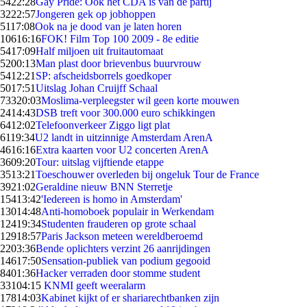
54
22:28
Gay Pride: Ook het CDA is van de partij
32
22:57
Jongeren gek op jobhoppen
51
17:08
Ook na je dood van je laten horen
106
16:16
FOK! Film Top 100 2009 - 8e editie
54
17:09
Half miljoen uit fruitautomaat
52
00:13
Man plast door brievenbus buurvrouw
54
12:21
SP: afscheidsborrels goedkoper
50
17:51
Uitslag Johan Cruijff Schaal
733
20:03
Moslima-verpleegster wil geen korte mouwen
24
14:43
DSB treft voor 300.000 euro schikkingen
64
12:02
Telefoonverkeer Ziggo ligt plat
61
19:34
U2 landt in uitzinnige Amsterdam ArenA
46
16:16
Extra kaarten voor U2 concerten ArenA
36
09:20
Tour: uitslag vijftiende etappe
35
13:21
Toeschouwer overleden bij ongeluk Tour de France
39
21:02
Geraldine nieuw BNN Sterretje
154
13:42
'Iedereen is homo in Amsterdam'
130
14:48
Anti-homoboek populair in Werkendam
124
19:34
Studenten frauderen op grote schaal
129
18:57
Paris Jackson meteen wereldberoemd
22
03:36
Bende oplichters verzint 26 aanrijdingen
146
17:50
Sensation-publiek van podium gegooid
84
01:36
Hacker verraden door stomme student
331
04:15
KNMI geeft weeralarm
178
14:03
Kabinet kijkt of er shariarechtbanken zijn