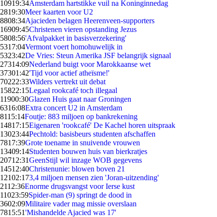
109
19:34
Amsterdam hartstikke vuil na Koninginnedag
28
19:30
Meer kaarten voor U2
88
08:34
Ajacieden belagen Heerenveen-supporters
169
09:45
Christenen vieren opstanding Jezus
58
08:56
'Afvalpakket in basisverzekering'
53
17:04
Vermont voert homohuwelijk in
53
23:42
De Vries: Steun Amerika JSF belangrijk signaal
273
14:09
Nederland buigt voor Marokkaanse wet
373
01:42
'Tijd voor actief atheïsme!'
702
22:33
Wilders vertrekt uit debat
158
22:15
Legaal rookcafé toch illegaal
119
00:30
Glazen Huis gaat naar Groningen
63
16:08
Extra concert U2 in Amsterdam
81
15:14
Foutje: 883 miljoen op bankrekening
148
17:15
Eigenaren 'rookcafé' De Kachel horen uitspraak
130
23:44
Pechtold: basisbeurs studenten afschaffen
78
17:39
Grote toename in snuivende vrouwen
134
09:14
Studenten bouwen huis van bierkratjes
207
12:31
GeenStijl wil inzage WOB gegevens
145
12:40
Christenunie: blowen boven 21
121
02:17
3,4 miljoen mensen zien 'Joran-uitzending'
21
12:36
Enorme drugsvangst voor Ierse kust
110
23:59
Spider-man (9) springt de dood in
36
02:09
Militaire vader mag missie overslaan
78
15:51
'Mishandelde Ajacied was 17'