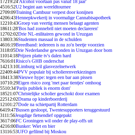
172
19:24
'Alcohol voortaan pas vanaf 18 jaar'
45
16:52
U2 begint aan wereldtournee
27
09:09
Training Cambuur verpest door konijnen
42
06:43
Hennepkwekerij in voormalige Cannabisapotheek
122
10:43
Groep van veertig mensen belaagt agenten
186
11:28
'Bos had zonnebril niet moeten declareren'
127
02:02
Drie NL-militairen gewond in Uruzgan
138
03:36
Studenten massaal in de schulden
46
16:19
Breedband: iedereen is nu zo'n beetje voorzien
31
18:05
Drie Nederlandse gewonden in Uruzgan door bom
110
14:18
Prijzen platte tv's dalen hard
76
16:01
Risico's GHB onderschat
142
13:10
Limburg wil glasvezelnetwerk
224
09:44
PVV populair bij scholierenverkiezingen
184
13:38
Nieuwe hype: tegen een bar aan pissen
107
10:29
Eigen risico zorg 'met paar tientjes' omhoog
55
10:34
'Parijs publiek is enorm dom'
185
21:07
Christelijke scholier geschokt door examen
225
12:02
Drama op kinderboerderij
121
01:27
Dode na schietpartij Rotterdam
64
19:47
Bussen gesloopt, Twentesupporters teruggestuurd
31
11:56
Jeugdige fietsendief opgepakt
36
17:06
FC Groningen wil onder de play-offs uit
42
16:00
Bunker: Wiet en bier
131
16:53
UFO gefilmd bij Moskou