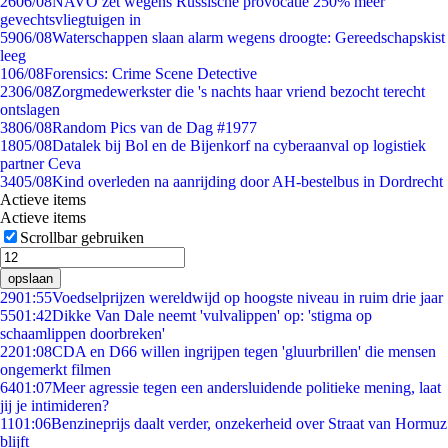
26
06/08
NAVO zet wegens Russische provocatie 250% meer
gevechtsvliegtuigen in
59
06/08
Waterschappen slaan alarm wegens droogte: Gereedschapskist
leeg
1
06/08
Forensics: Crime Scene Detective
23
06/08
Zorgmedewerkster die 's nachts haar vriend bezocht terecht
ontslagen
38
06/08
Random Pics van de Dag #1977
18
05/08
Datalek bij Bol en de Bijenkorf na cyberaanval op logistiek
partner Ceva
34
05/08
Kind overleden na aanrijding door AH-bestelbus in Dordrecht
Actieve items
Actieve items
Scrollbar gebruiken
opslaan
29
01:55
Voedselprijzen wereldwijd op hoogste niveau in ruim drie jaar
55
01:42
Dikke Van Dale neemt 'vulvalippen' op: 'stigma op
schaamlippen doorbreken'
22
01:08
CDA en D66 willen ingrijpen tegen 'gluurbrillen' die mensen
ongemerkt filmen
64
01:07
Meer agressie tegen een andersluidende politieke mening, laat
jij je intimideren?
11
01:06
Benzineprijs daalt verder, onzekerheid over Straat van Hormuz
blijft