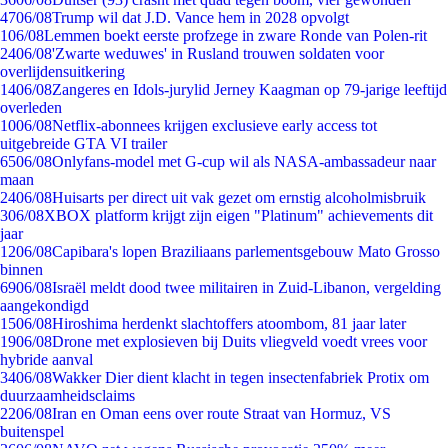
47
06/08
Trump wil dat J.D. Vance hem in 2028 opvolgt
1
06/08
Lemmen boekt eerste profzege in zware Ronde van Polen-rit
24
06/08
'Zwarte weduwes' in Rusland trouwen soldaten voor
overlijdensuitkering
14
06/08
Zangeres en Idols-jurylid Jerney Kaagman op 79-jarige leeftijd
overleden
10
06/08
Netflix-abonnees krijgen exclusieve early access tot
uitgebreide GTA VI trailer
65
06/08
Onlyfans-model met G-cup wil als NASA-ambassadeur naar
maan
24
06/08
Huisarts per direct uit vak gezet om ernstig alcoholmisbruik
3
06/08
XBOX platform krijgt zijn eigen "Platinum" achievements dit
jaar
12
06/08
Capibara's lopen Braziliaans parlementsgebouw Mato Grosso
binnen
69
06/08
Israël meldt dood twee militairen in Zuid-Libanon, vergelding
aangekondigd
15
06/08
Hiroshima herdenkt slachtoffers atoombom, 81 jaar later
19
06/08
Drone met explosieven bij Duits vliegveld voedt vrees voor
hybride aanval
34
06/08
Wakker Dier dient klacht in tegen insectenfabriek Protix om
duurzaamheidsclaims
22
06/08
Iran en Oman eens over route Straat van Hormuz, VS
buitenspel