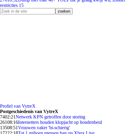
restricties 15
Profiel van VytreX
Postgeschiedenis van VytreX
74
02:21
Netwerk KPN getroffen door storing
261
08:16
Internetters houden klopjacht op hondenbeul
135
08:51
Vrouwen vaker 'bi-schierig'
172
22:18
Tot 1 miljoen mensen ban op Xbox Live