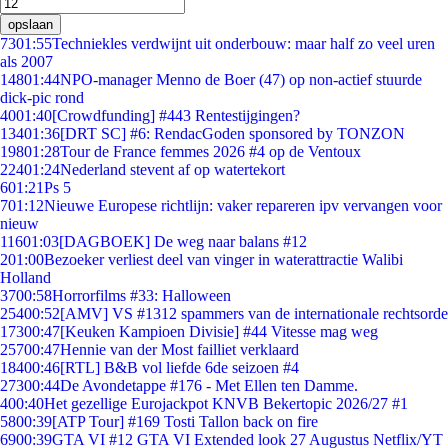
opslaan
73
01:55
Techniekles verdwijnt uit onderbouw: maar half zo veel uren
als 2007
148
01:44
NPO-manager Menno de Boer (47) op non-actief stuurde
dick-pic rond
40
01:40
[Crowdfunding] #443 Rentestijgingen?
134
01:36
[DRT SC] #6: RendacGoden sponsored by TONZON
198
01:28
Tour de France femmes 2026 #4 op de Ventoux
224
01:24
Nederland stevent af op watertekort
6
01:21
Ps 5
7
01:12
Nieuwe Europese richtlijn: vaker repareren ipv vervangen voor
nieuw
116
01:03
[DAGBOEK] De weg naar balans #12
2
01:00
Bezoeker verliest deel van vinger in waterattractie Walibi
Holland
37
00:58
Horrorfilms #33: Halloween
254
00:52
[AMV] VS #1312 spammers van de internationale rechtsorde
173
00:47
[Keuken Kampioen Divisie] #44 Vitesse mag weg
257
00:47
Hennie van der Most failliet verklaard
184
00:46
[RTL] B&B vol liefde 6de seizoen #4
273
00:44
De Avondetappe #176 - Met Ellen ten Damme.
4
00:40
Het gezellige Eurojackpot KNVB Bekertopic 2026/27 #1
58
00:39
[ATP Tour] #169 Tosti Tallon back on fire
69
00:39
GTA VI #12 GTA VI Extended look 27 Augustus Netflix/YT