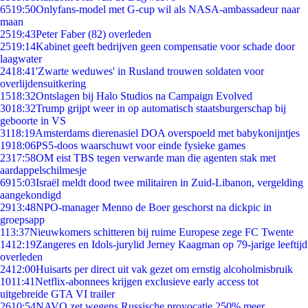
65
19:50
Onlyfans-model met G-cup wil als NASA-ambassadeur naar
maan
25
19:43
Peter Faber (82) overleden
25
19:14
Kabinet geeft bedrijven geen compensatie voor schade door
laagwater
24
18:41
'Zwarte weduwes' in Rusland trouwen soldaten voor
overlijdensuitkering
15
18:32
Ontslagen bij Halo Studios na Campaign Evolved
30
18:32
Trump grijpt weer in op automatisch staatsburgerschap bij
geboorte in VS
31
18:19
Amsterdams dierenasiel DOA overspoeld met babykonijntjes
19
18:06
PS5-doos waarschuwt voor einde fysieke games
23
17:58
OM eist TBS tegen verwarde man die agenten stak met
aardappelschilmesje
69
15:03
Israël meldt dood twee militairen in Zuid-Libanon, vergelding
aangekondigd
29
13:48
NPO-manager Menno de Boer geschorst na dickpic in
groepsapp
1
13:37
Nieuwkomers schitteren bij ruime Europese zege FC Twente
14
12:19
Zangeres en Idols-jurylid Jerney Kaagman op 79-jarige leeftijd
overleden
24
12:00
Huisarts per direct uit vak gezet om ernstig alcoholmisbruik
10
11:41
Netflix-abonnees krijgen exclusieve early access tot
uitgebreide GTA VI trailer
26
10:54
NAVO zet wegens Russische provocatie 250% meer