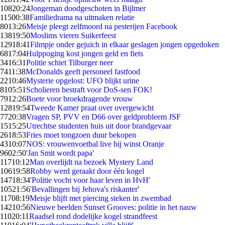
108
20:24
Jongeman doodgeschoten in Bijlmer
115
00:38
Familiedrama na uitmaken relatie
80
13:26
Meisje pleegt zelfmoord na pesterijen Facebook
138
19:50
Moslims vieren Suikerfeest
129
18:41
Filmpje onder gejuich in elkaar geslagen jongen opgedoken
68
17:04
Hulppoging kost jongen geld en fiets
34
16:31
Politie schiet Tilburger neer
74
11:38
McDonalds geeft personeel fastfood
22
10:46
Mysterie opgelost: UFO blijkt urine
81
05:51
Scholieren bestraft voor DoS-sen FOK!
79
12:26
Boete voor broekdragende vrouw
128
19:54
Tweede Kamer praat over overgewicht
77
20:38
Vragen SP, PVV en D66 over geldprobleem JSF
15
15:25
Utrechtse studenten huis uit door brandgevaar
26
18:53
Fries moet tongzoen duur bekopen
43
10:07
NOS: vrouwenvoetbal live bij winst Oranje
96
02:50
'Jan Smit wordt papa'
117
10:12
Man overlijdt na bezoek Mystery Land
106
19:58
Robby werd geraakt door één kogel
147
18:34
'Politie vocht voor haar leven in HvH'
105
21:56
'Bevallingen bij Jehova's riskanter'
117
08:19
Meisje blijft met piercing steken in zwembad
142
10:56
Nieuwe beelden Sunset Grooves: politie in het nauw
110
20:11
Raadsel rond dodelijke kogel strandfeest