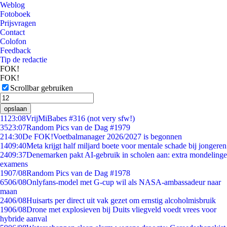
Weblog
Fotoboek
Prijsvragen
Contact
Colofon
Feedback
Tip de redactie
FOK!
FOK!
Scrollbar gebruiken
opslaan
11
23:08
VrijMiBabes #316 (not very sfw!)
35
23:07
Random Pics van de Dag #1979
2
14:30
De FOK!Voetbalmanager 2026/2027 is begonnen
14
09:40
Meta krijgt half miljard boete voor mentale schade bij jongeren
24
09:37
Denemarken pakt AI-gebruik in scholen aan: extra mondelinge
examens
19
07/08
Random Pics van de Dag #1978
65
06/08
Onlyfans-model met G-cup wil als NASA-ambassadeur naar
maan
24
06/08
Huisarts per direct uit vak gezet om ernstig alcoholmisbruik
19
06/08
Drone met explosieven bij Duits vliegveld voedt vrees voor
hybride aanval