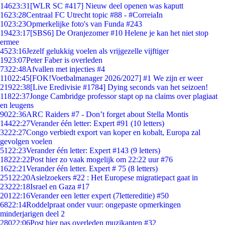
146
23:31
[WLR SC #417] Nieuw deel openen was kaputt
16
23:28
Centraal FC Utrecht topic #88 - #CorreiaIn
10
23:23
Opmerkelijke foto's van Funda #243
194
23:17
[SBS6] De Oranjezomer #10 Helene je kan het niet stop
ermee
45
23:16
Jezelf gelukkig voelen als vrijgezelle vijftiger
19
23:07
Peter Faber is overleden
73
22:48
Afvallen met injecties #4
110
22:45
[FOK!Voetbalmanager 2026/2027] #1 We zijn er weer
219
22:38
[Live Eredivisie #1784] Dying seconds van het seizoen!
118
22:37
Jonge Cambridge professor stapt op na claims over plagiaat
en leugens
90
22:36
ARC Raiders #7 - Don’t forget about Stella Montis
144
22:27
Verander één letter: Expert #91 (10 letters)
32
22:27
Congo verbiedt export van koper en kobalt, Europa zal
gevolgen voelen
51
22:23
Verander één letter: Expert #143 (9 letters)
182
22:22
Post hier zo vaak mogelijk om 22:22 uur #76
16
22:21
Verander één letter. Expert # 75 (8 letters)
251
22:20
Asielzoekers #22 : Het Europese migratiepact gaat in
232
22:18
Israel en Gaza #17
201
22:16
Verander een letter expert (7lettereditie) #50
68
22:14
Roddelpraat onder vuur: ongepaste opmerkingen
minderjarigen deel 2
280
22:06
Post hier pas overleden muzikanten #32