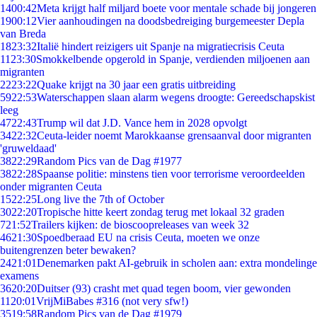
14
00:42
Meta krijgt half miljard boete voor mentale schade bij jongeren
19
00:12
Vier aanhoudingen na doodsbedreiging burgemeester Depla
van Breda
18
23:32
Italië hindert reizigers uit Spanje na migratiecrisis Ceuta
11
23:30
Smokkelbende opgerold in Spanje, verdienden miljoenen aan
migranten
22
23:22
Quake krijgt na 30 jaar een gratis uitbreiding
59
22:53
Waterschappen slaan alarm wegens droogte: Gereedschapskist
leeg
47
22:43
Trump wil dat J.D. Vance hem in 2028 opvolgt
34
22:32
Ceuta-leider noemt Marokkaanse grensaanval door migranten
'gruweldaad'
38
22:29
Random Pics van de Dag #1977
38
22:28
Spaanse politie: minstens tien voor terrorisme veroordeelden
onder migranten Ceuta
15
22:25
Long live the 7th of October
30
22:20
Tropische hitte keert zondag terug met lokaal 32 graden
7
21:52
Trailers kijken: de bioscoopreleases van week 32
46
21:30
Spoedberaad EU na crisis Ceuta, moeten we onze
buitengrenzen beter bewaken?
24
21:01
Denemarken pakt AI-gebruik in scholen aan: extra mondelinge
examens
36
20:20
Duitser (93) crasht met quad tegen boom, vier gewonden
11
20:01
VrijMiBabes #316 (not very sfw!)
35
19:58
Random Pics van de Dag #1979