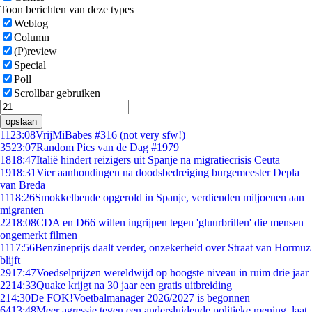
Toon berichten van deze types
Weblog
Column
(P)review
Special
Poll
Scrollbar gebruiken
opslaan
11
23:08
VrijMiBabes #316 (not very sfw!)
35
23:07
Random Pics van de Dag #1979
18
18:47
Italië hindert reizigers uit Spanje na migratiecrisis Ceuta
19
18:31
Vier aanhoudingen na doodsbedreiging burgemeester Depla
van Breda
11
18:26
Smokkelbende opgerold in Spanje, verdienden miljoenen aan
migranten
22
18:08
CDA en D66 willen ingrijpen tegen 'gluurbrillen' die mensen
ongemerkt filmen
11
17:56
Benzineprijs daalt verder, onzekerheid over Straat van Hormuz
blijft
29
17:47
Voedselprijzen wereldwijd op hoogste niveau in ruim drie jaar
22
14:33
Quake krijgt na 30 jaar een gratis uitbreiding
2
14:30
De FOK!Voetbalmanager 2026/2027 is begonnen
64
13:48
Meer agressie tegen een andersluidende politieke mening, laat