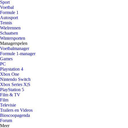
Sport
Voetbal
Formule 1
Autosport
Tennis
Wielrennen
Schaatsen
Wintersporten
Managerspelen
Voetbalmanager
Formule 1-manager
Games
PC
Playstation 4
Xbox One
Nintendo Switch
Xbox Series X|S
PlayStation 5
Film & TV
Film
Televisie
Trailers en Videos
Bioscoopagenda
Forum
Meer