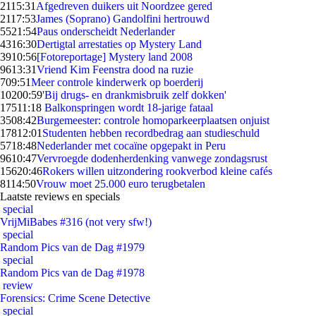
21
15:31
Afgedreven duikers uit Noordzee gered
21
17:53
James (Soprano) Gandolfini hertrouwd
55
21:54
Paus onderscheidt Nederlander
43
16:30
Dertigtal arrestaties op Mystery Land
39
10:56
[Fotoreportage] Mystery land 2008
96
13:31
Vriend Kim Feenstra dood na ruzie
7
09:51
Meer controle kinderwerk op boerderij
102
00:59
'Bij drugs- en drankmisbruik zelf dokken'
175
11:18
Balkonspringen wordt 18-jarige fataal
35
08:42
Burgemeester: controle homoparkeerplaatsen onjuist
178
12:01
Studenten hebben recordbedrag aan studieschuld
57
18:48
Nederlander met cocaïne opgepakt in Peru
96
10:47
Vervroegde dodenherdenking vanwege zondagsrust
156
20:46
Rokers willen uitzondering rookverbod kleine cafés
81
14:50
Vrouw moet 25.000 euro terugbetalen
Laatste reviews en specials
special
VrijMiBabes #316 (not very sfw!)
special
Random Pics van de Dag #1979
special
Random Pics van de Dag #1978
review
Forensics: Crime Scene Detective
special