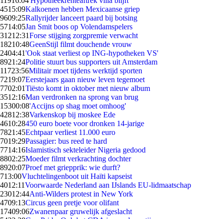
119
16:04
'Hypotheekrenteaftrek villa blijft'
45
15:09
Kalkoenen hebben Mexicaanse griep
96
09:25
Rallyrijder lanceert paard bij botsing
57
14:05
Jan Smit boos op Volendamspelers
312
12:31
Forse stijging zorgpremie verwacht
182
10:48
GeenStijl filmt douchende vrouw
24
04:41
'Ook staat verliest op ING-hypotheken VS'
89
21:24
Politie stuurt bus supporters uit Amsterdam
117
23:56
Militair moet tijdens werktijd sporten
72
19:07
Eerstejaars gaan nieuw leven tegemoet
77
02:01
Tiësto komt in oktober met nieuw album
35
12:16
Man verdronken na sprong van brug
153
00:08
'Accijns op shag moet omhoog'
428
12:38
Varkenskop bij moskee Ede
46
10:28
450 euro boete voor dronken 14-jarige
78
21:45
Echtpaar verliest 11.000 euro
70
19:29
Passagier: bus reed te hard
77
14:16
Islamistisch sekteleider Nigeria gedood
88
02:25
Moeder filmt verkrachting dochter
89
20:07
Proef met griepprik: wie durft?
7
13:00
Vluchtelingenboot uit Haïti kapseist
40
12:11
Voorwaarde Nederland aan IJslands EU-lidmaatschap
230
12:44
Anti-Wilders protest in New York
47
09:13
Circus geen pretje voor olifant
174
09:06
Zwanenpaar gruwelijk afgeslacht