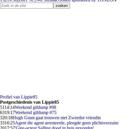
Profiel van Lippie85
Postgeschiedenis van Lippie85
51
14:14
Weekend gifdump #98
63
19:17
Weekend gifdump #75
3
20:18
Hugh Grant gaat trouwen met Zweedse vriendin
33
16:25
Agent die agent arresteerde, pleegde geen plichtsverzuim
20
17:57
'Glee-acteur Salling dood in huis gevonden'