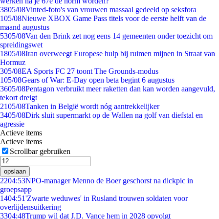
werken na je 67e de norm worden?
38
05/08
Vinted-foto's van vrouwen massaal gedeeld op seksfora
1
05/08
Nieuwe XBOX Game Pass titels voor de eerste helft van de
maand augustus
53
05/08
Van den Brink zet nog eens 14 gemeenten onder toezicht om
spreidingswet
18
05/08
Iran overweegt Europese hulp bij ruimen mijnen in Straat van
Hormuz
3
05/08
EA Sports FC 27 toont The Grounds-modus
1
05/08
Gears of War: E-Day open beta begint 6 augustus
36
05/08
Pentagon verbruikt meer raketten dan kan worden aangevuld,
tekort dreigt
21
05/08
Tanken in België wordt nóg aantrekkelijker
34
05/08
Dirk sluit supermarkt op de Wallen na golf van diefstal en
agressie
Actieve items
Actieve items
Scrollbar gebruiken
opslaan
22
04:53
NPO-manager Menno de Boer geschorst na dickpic in
groepsapp
14
04:51
'Zwarte weduwes' in Rusland trouwen soldaten voor
overlijdensuitkering
33
04:48
Trump wil dat J.D. Vance hem in 2028 opvolgt