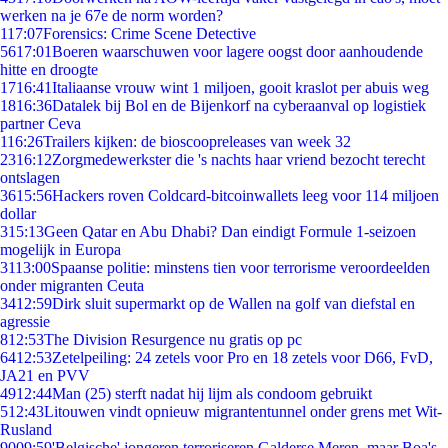
werken na je 67e de norm worden?
1
17:07
Forensics: Crime Scene Detective
56
17:01
Boeren waarschuwen voor lagere oogst door aanhoudende
hitte en droogte
17
16:41
Italiaanse vrouw wint 1 miljoen, gooit kraslot per abuis weg
18
16:36
Datalek bij Bol en de Bijenkorf na cyberaanval op logistiek
partner Ceva
1
16:26
Trailers kijken: de bioscoopreleases van week 32
23
16:12
Zorgmedewerkster die 's nachts haar vriend bezocht terecht
ontslagen
36
15:56
Hackers roven Coldcard-bitcoinwallets leeg voor 114 miljoen
dollar
3
15:13
Geen Qatar en Abu Dhabi? Dan eindigt Formule 1-seizoen
mogelijk in Europa
31
13:00
Spaanse politie: minstens tien voor terrorisme veroordeelden
onder migranten Ceuta
34
12:59
Dirk sluit supermarkt op de Wallen na golf van diefstal en
agressie
8
12:53
The Division Resurgence nu gratis op pc
64
12:53
Zetelpeiling: 24 zetels voor Pro en 18 zetels voor D66, FvD,
JA21 en PVV
49
12:44
Man (25) sterft nadat hij lijm als condoom gebruikt
5
12:43
Litouwen vindt opnieuw migrantentunnel onder grens met Wit-
Rusland
90
09:59
'Belgische' jongeren terroriseren Galderse Meren, maar Boa's