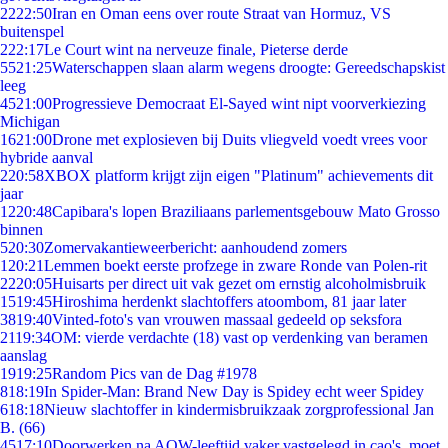
22
22:50
Iran en Oman eens over route Straat van Hormuz, VS
buitenspel
2
22:17
Le Court wint na nerveuze finale, Pieterse derde
55
21:25
Waterschappen slaan alarm wegens droogte: Gereedschapskist
leeg
45
21:00
Progressieve Democraat El-Sayed wint nipt voorverkiezing
Michigan
16
21:00
Drone met explosieven bij Duits vliegveld voedt vrees voor
hybride aanval
2
20:58
XBOX platform krijgt zijn eigen "Platinum" achievements dit
jaar
12
20:48
Capibara's lopen Braziliaans parlementsgebouw Mato Grosso
binnen
5
20:30
Zomervakantieweerbericht: aanhoudend zomers
1
20:21
Lemmen boekt eerste profzege in zware Ronde van Polen-rit
22
20:05
Huisarts per direct uit vak gezet om ernstig alcoholmisbruik
15
19:45
Hiroshima herdenkt slachtoffers atoombom, 81 jaar later
38
19:40
Vinted-foto's van vrouwen massaal gedeeld op seksfora
21
19:34
OM: vierde verdachte (18) vast op verdenking van beramen
aanslag
19
19:25
Random Pics van de Dag #1978
8
18:19
In Spider-Man: Brand New Day is Spidey echt weer Spidey
6
18:18
Nieuw slachtoffer in kindermisbruikzaak zorgprofessional Jan
B. (66)
45
17:10
Doorwerken na AOW-leeftijd vaker vastgelegd in cao's, moet