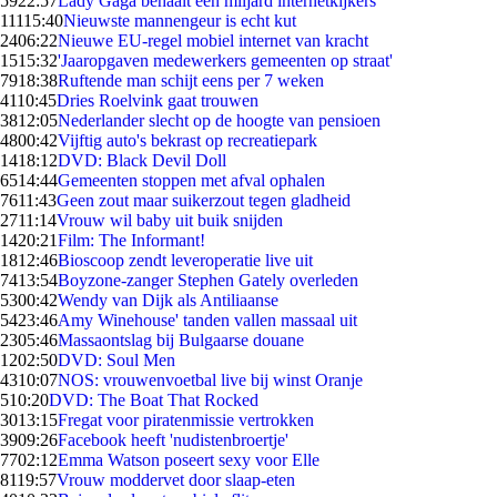
59
22:57
Lady Gaga behaalt een miljard internetkijkers
111
15:40
Nieuwste mannengeur is echt kut
24
06:22
Nieuwe EU-regel mobiel internet van kracht
15
15:32
'Jaaropgaven medewerkers gemeenten op straat'
79
18:38
Ruftende man schijt eens per 7 weken
41
10:45
Dries Roelvink gaat trouwen
38
12:05
Nederlander slecht op de hoogte van pensioen
48
00:42
Vijftig auto's bekrast op recreatiepark
14
18:12
DVD: Black Devil Doll
65
14:44
Gemeenten stoppen met afval ophalen
76
11:43
Geen zout maar suikerzout tegen gladheid
27
11:14
Vrouw wil baby uit buik snijden
14
20:21
Film: The Informant!
18
12:46
Bioscoop zendt leveroperatie live uit
74
13:54
Boyzone-zanger Stephen Gately overleden
53
00:42
Wendy van Dijk als Antiliaanse
54
23:46
Amy Winehouse' tanden vallen massaal uit
23
05:46
Massaontslag bij Bulgaarse douane
12
02:50
DVD: Soul Men
43
10:07
NOS: vrouwenvoetbal live bij winst Oranje
5
10:20
DVD: The Boat That Rocked
30
13:15
Fregat voor piratenmissie vertrokken
39
09:26
Facebook heeft 'nudistenbroertje'
77
02:12
Emma Watson poseert sexy voor Elle
81
19:57
Vrouw moddervet door slaap-eten