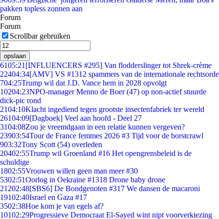
pakken topless zonnen aan
Forum
Forum
Scrollbar gebruiken
opslaan
61
05:21
[INFLUENCERS #295] Van flodderslinger tot Shrek-crème
224
04:34
[AMV] VS #1312 spammers van de internationale rechtsorde
7
04:25
Trump wil dat J.D. Vance hem in 2028 opvolgt
102
04:23
NPO-manager Menno de Boer (47) op non-actief stuurde
dick-pic rond
21
04:10
Klacht ingediend tegen grootste insectenfabriek ter wereld
261
04:09
[Dagboek] Veel aan hoofd - Deel 27
31
04:08
Zou je vreemdgaan in een relatie kunnen vergeven?
239
03:54
Tour de France femmes 2026 #3 Tijd voor de borstcrawl
9
03:32
Tony Scott (54) overleden
204
02:55
Trump wil Groenland #16 Het opengrensbeleid is de
schuldige
18
02:55
Vrouwen willen geen man meer #30
53
02:51
Oorlog in Oekraïne #1318 Drone baby drone
212
02:48
[SBS6] De Bondgenoten #317 We dansen de macaroni
191
02:40
Israel en Gaza #17
35
02:38
Hoe kom je van egels af?
101
02:29
Progressieve Democraat El-Sayed wint nipt voorverkiezing