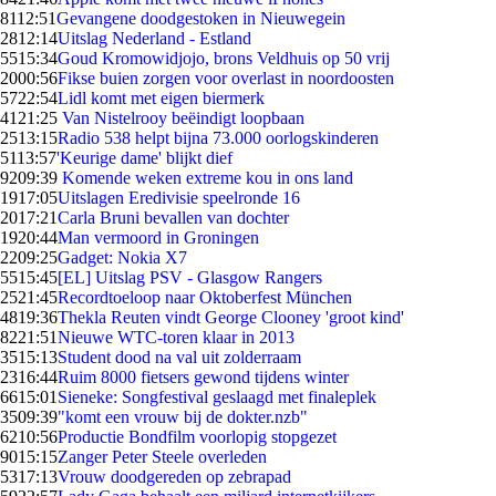
81
12:51
Gevangene doodgestoken in Nieuwegein
28
12:14
Uitslag Nederland - Estland
55
15:34
Goud Kromowidjojo, brons Veldhuis op 50 vrij
20
00:56
Fikse buien zorgen voor overlast in noordoosten
57
22:54
Lidl komt met eigen biermerk
41
21:25
Van Nistelrooy beëindigt loopbaan
25
13:15
Radio 538 helpt bijna 73.000 oorlogskinderen
51
13:57
'Keurige dame' blijkt dief
92
09:39
Komende weken extreme kou in ons land
19
17:05
Uitslagen Eredivisie speelronde 16
20
17:21
Carla Bruni bevallen van dochter
19
20:44
Man vermoord in Groningen
22
09:25
Gadget: Nokia X7
55
15:45
[EL] Uitslag PSV - Glasgow Rangers
25
21:45
Recordtoeloop naar Oktoberfest München
48
19:36
Thekla Reuten vindt George Clooney 'groot kind'
82
21:51
Nieuwe WTC-toren klaar in 2013
35
15:13
Student dood na val uit zolderraam
23
16:44
Ruim 8000 fietsers gewond tijdens winter
66
15:01
Sieneke: Songfestival geslaagd met finaleplek
35
09:39
"komt een vrouw bij de dokter.nzb"
62
10:56
Productie Bondfilm voorlopig stopgezet
90
15:15
Zanger Peter Steele overleden
53
17:13
Vrouw doodgereden op zebrapad