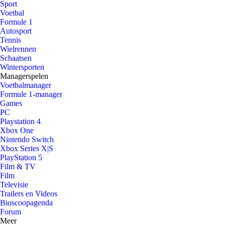
Sport
Voetbal
Formule 1
Autosport
Tennis
Wielrennen
Schaatsen
Wintersporten
Managerspelen
Voetbalmanager
Formule 1-manager
Games
PC
Playstation 4
Xbox One
Nintendo Switch
Xbox Series X|S
PlayStation 5
Film & TV
Film
Televisie
Trailers en Videos
Bioscoopagenda
Forum
Meer