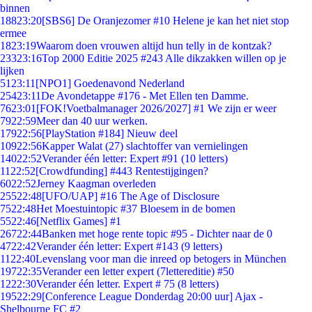
binnen
188
23:20
[SBS6] De Oranjezomer #10 Helene je kan het niet stop
ermee
18
23:19
Waarom doen vrouwen altijd hun telly in de kontzak?
233
23:16
Top 2000 Editie 2025 #243 Alle dikzakken willen op je
lijken
51
23:11
[NPO1] Goedenavond Nederland
254
23:11
De Avondetappe #176 - Met Ellen ten Damme.
76
23:01
[FOK!Voetbalmanager 2026/2027] #1 We zijn er weer
79
22:59
Meer dan 40 uur werken.
179
22:56
[PlayStation #184] Nieuw deel
109
22:56
Kapper Walat (27) slachtoffer van vernielingen
140
22:52
Verander één letter: Expert #91 (10 letters)
11
22:52
[Crowdfunding] #443 Rentestijgingen?
60
22:52
Jerney Kaagman overleden
255
22:48
[UFO/UAP] #16 The Age of Disclosure
75
22:48
Het Moestuintopic #37 Bloesem in de bomen
55
22:46
[Netflix Games] #1
267
22:44
Banken met hoge rente topic #95 - Dichter naar de 0
47
22:42
Verander één letter: Expert #143 (9 letters)
11
22:40
Levenslang voor man die inreed op betogers in München
197
22:35
Verander een letter expert (7lettereditie) #50
12
22:30
Verander één letter. Expert # 75 (8 letters)
195
22:29
[Conference League Donderdag 20:00 uur] Ajax -
Shelbourne FC #2