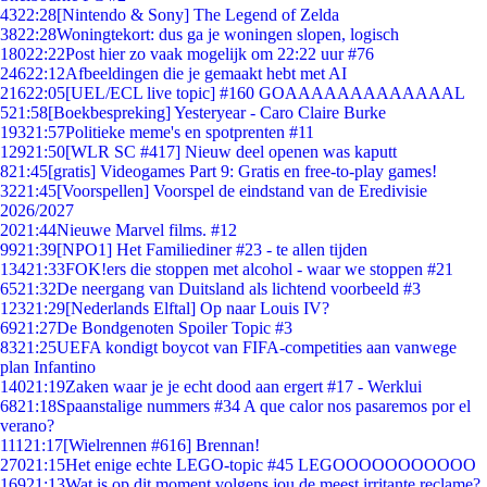
43
22:28
[Nintendo & Sony] The Legend of Zelda
38
22:28
Woningtekort: dus ga je woningen slopen, logisch
180
22:22
Post hier zo vaak mogelijk om 22:22 uur #76
246
22:12
Afbeeldingen die je gemaakt hebt met AI
216
22:05
[UEL/ECL live topic] #160 GOAAAAAAAAAAAAAL
5
21:58
[Boekbespreking] Yesteryear - Caro Claire Burke
193
21:57
Politieke meme's en spotprenten #11
129
21:50
[WLR SC #417] Nieuw deel openen was kaputt
8
21:45
[gratis] Videogames Part 9: Gratis en free-to-play games!
32
21:45
[Voorspellen] Voorspel de eindstand van de Eredivisie
2026/2027
20
21:44
Nieuwe Marvel films. #12
99
21:39
[NPO1] Het Familiediner #23 - te allen tijden
134
21:33
FOK!ers die stoppen met alcohol - waar we stoppen #21
65
21:32
De neergang van Duitsland als lichtend voorbeeld #3
123
21:29
[Nederlands Elftal] Op naar Louis IV?
69
21:27
De Bondgenoten Spoiler Topic #3
83
21:25
UEFA kondigt boycot van FIFA-competities aan vanwege
plan Infantino
140
21:19
Zaken waar je je echt dood aan ergert #17 - Werklui
68
21:18
Spaanstalige nummers #34 A que calor nos pasaremos por el
verano?
111
21:17
[Wielrennen #616] Brennan!
270
21:15
Het enige echte LEGO-topic #45 LEGOOOOOOOOOOO
169
21:13
Wat is op dit moment volgens jou de meest irritante reclame?