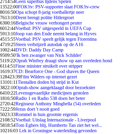
27
14:54
Geen superbus tijdens Spelen
135
22:00
FOK!tv: PSV-supporter slaat FOK!tv-crew
80
16:50
Opa schopt 8-jarig voetballertje neer
76
13:10
Drent brengt politie Hitlergroet
63
00:16
Belgische vrouw verhongert peuter
60
12:44
Voetbal: PSV uitgespeeld in UEFA Cup
59
13:10
Joop van den Ende neemt belang in Hyves
45
15:55
Voetbal: PSV speelt gelijk tegen Fiorentina
47
19:25
Steen verbrijzelt autodak op de A16
10
02:44
DVD: Daddy Day Camp
95
09:50
'Ik ben zwanger van Nick Schilder'
51
19:22
Oprah Winfrey draagt show op aan overleden hond
61
14:51
Finse minister struikelt over stripper
16
19:37
CD: Bearforce One - God shaves the Queen
1284
23:39
Film Wilders op internet gezet
131
01:11
Tientallen doden bij strijd in Kut
38
22:10
Oprah-show aangeklaagd door bezoekster
64
10:22
Levensgevaarlijke medicijnen gestolen
18
16:50
Radio 1 en Radio 538 doen het beter
27
20:42
Regisseur Anthony Minghella (54) overleden
72
22:59
Jezus doet 't nooit goed
50
23:33
Rommel in huis grootste ergernis
21
08:52
Voetbal: Uitslag Internazionale - Liverpool
58
18:54
Tom Egbers blij, Humberto Tan ziet het wel...
102
16:03
Lek in Groningse waterleiding gevonden