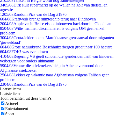
21
05/08
Tanken in België wordt nóg aantrekkelijker
34
05/08
Dirk sluit supermarkt op de Wallen na golf van diefstal en
agressie
12
05/08
Random Pics van de Dag #1976
6
04/08
Kraftwerk brengt ruimteschip terug naar Eindhoven
20
04/08
Apple vecht Britse eis tot inbouwen backdoor in iCloud aan
85
04/08
'Witte' mannen discrimineren is volgens OM geen enkel
probleem
30
04/08
Ceuta-leider noemt Marokkaanse grensaanval door migranten
'gruweldaad'
6
04/08
Grote natuurbrand Boschhuizerbergen groeit naar 100 hectare
6
04/08
FOK! was even down
41
04/08
Regering VS geeft scholen die 'genderidentiteit' van kinderen
verbergen voor ouders ultimatum
59
04/08
Vrouw die asielzoekers hielp in Athene vermoord door
Afghaanse asielzoeker
25
04/08
Lekker op vakantie naar Afghanistan volgens Taliban geen
probleem
23
04/08
Random Pics van de Dag #1975
Laatste items
Laatste items
Toon berichten uit deze thema's
Actueel
Entertainment
Sport