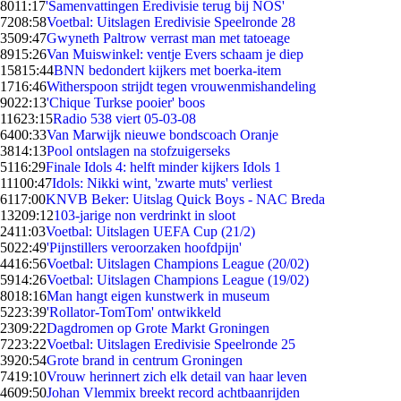
80
11:17
'Samenvattingen Eredivisie terug bij NOS'
72
08:58
Voetbal: Uitslagen Eredivisie Speelronde 28
35
09:47
Gwyneth Paltrow verrast man met tatoeage
89
15:26
Van Muiswinkel: ventje Evers schaam je diep
158
15:44
BNN bedondert kijkers met boerka-item
17
16:46
Witherspoon strijdt tegen vrouwenmishandeling
90
22:13
'Chique Turkse pooier' boos
116
23:15
Radio 538 viert 05-03-08
64
00:33
Van Marwijk nieuwe bondscoach Oranje
38
14:13
Pool ontslagen na stofzuigerseks
51
16:29
Finale Idols 4: helft minder kijkers Idols 1
111
00:47
Idols: Nikki wint, 'zwarte muts' verliest
61
17:00
KNVB Beker: Uitslag Quick Boys - NAC Breda
132
09:12
103-jarige non verdrinkt in sloot
24
11:03
Voetbal: Uitslagen UEFA Cup (21/2)
50
22:49
'Pijnstillers veroorzaken hoofdpijn'
44
16:56
Voetbal: Uitslagen Champions League (20/02)
59
14:26
Voetbal: Uitslagen Champions League (19/02)
80
18:16
Man hangt eigen kunstwerk in museum
52
23:39
'Rollator-TomTom' ontwikkeld
23
09:22
Dagdromen op Grote Markt Groningen
72
23:22
Voetbal: Uitslagen Eredivisie Speelronde 25
39
20:54
Grote brand in centrum Groningen
74
19:10
Vrouw herinnert zich elk detail van haar leven
46
09:50
Johan Vlemmix breekt record achtbaanrijden