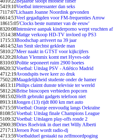
40
10:22
Bejaarde sloopt mobiele flitser
54
19:10
Voetbal interessanter dan seks
71
17:07
Lichaam Joanne Noordink gevonden
66
14:53
Veel gegadigden voor FM-frequenties Arrow
186
15:05
'Clocks beste nummer van de eeuw'
83
20:08
Intensieve aanpak kinderporno werpt vruchten af
35
14:38
Matige verkoop HD-TV invloed op PS3
17
15:33
Boodschap arriveert na 39 jaar
46
14:52
Jan Smit slechtst geklede man
58
10:27
Meer naakt in GTST voor kijkcijfers
61
20:20
Johan Vlemmix komt met Hyves-ode
83
10:03
Politie seponeert ruim 2900 boetes
86
20:32
Voetbal: Uitslag PSV - Atlético Madrid
47
12:19
Avondspits twee keer zo druk
75
02:28
Maagdelijkheid studente onder de hamer
46
13:11
Philips claimt dunste televisie ter wereld
58
12:26
Britse bioscopen verbieden popcorn
98
15:02
Helft gebruikt gadgets telefoon niet
89
13:18
Jongen (13) rijdt 800 km met auto
67
15:59
Voetbal: Oranje eenvoudig langs Oekraïne
81
08:51
Voetbal: Uitslag finale Champions League
51
09:32
Voetbal: Uitslagen play-offs ronde 2
29
00:39
Dries Roelvink in duet met Willy Alberti
27
17:13
Jeroen Post wordt radio-dj
47
13:59
Voetbalduel gestaakt na zelfmoordpoging