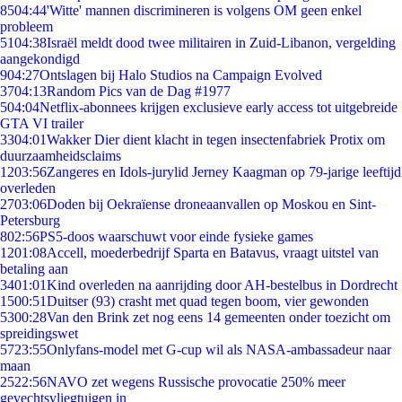
85
04:44
'Witte' mannen discrimineren is volgens OM geen enkel
probleem
51
04:38
Israël meldt dood twee militairen in Zuid-Libanon, vergelding
aangekondigd
9
04:27
Ontslagen bij Halo Studios na Campaign Evolved
37
04:13
Random Pics van de Dag #1977
5
04:04
Netflix-abonnees krijgen exclusieve early access tot uitgebreide
GTA VI trailer
33
04:01
Wakker Dier dient klacht in tegen insectenfabriek Protix om
duurzaamheidsclaims
12
03:56
Zangeres en Idols-jurylid Jerney Kaagman op 79-jarige leeftijd
overleden
27
03:06
Doden bij Oekraïense droneaanvallen op Moskou en Sint-
Petersburg
8
02:56
PS5-doos waarschuwt voor einde fysieke games
12
01:08
Accell, moederbedrijf Sparta en Batavus, vraagt uitstel van
betaling aan
34
01:01
Kind overleden na aanrijding door AH-bestelbus in Dordrecht
15
00:51
Duitser (93) crasht met quad tegen boom, vier gewonden
53
00:28
Van den Brink zet nog eens 14 gemeenten onder toezicht om
spreidingswet
57
23:55
Onlyfans-model met G-cup wil als NASA-ambassadeur naar
maan
25
22:56
NAVO zet wegens Russische provocatie 250% meer
gevechtsvliegtuigen in