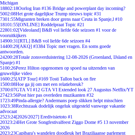
Michigan
188
02:18
Oorlog Iran #136 Bridge and powerplant day incoming?
50
02:08
Het grote dagelijkse Trump nieuws topic #31
73
01:55
Migranten breken door grens naar Ceuta in Spanje,l #10
181
01:55
[ONLINE] Roddelpraat Topic #21
228
01:02
[Videoland] B&B vol liefde 6de seizoen #1 voor de
vooruitkijkers
149
00:31
[RTL] B&B vol liefde 6de seizoen #4
144
00:29
[AKQ] #3384 Topic met vragen. En soms goede
antwoorden.
242
00:28
Totale zonsverduistering 12-08-2026 (Groenland, IJsland en
Spanje) #1
51
00:26
Perez Hilton opgenomen op spoed na uitzenden van
gruwelijke video
16
00:25
[ATP Tour] #169 Tosti Tallon back on fire
15
00:08
Hoe ga jij om met een relatiebreuk?
37
00:07
GTA VI #12 GTA VI Extended look 27 Augustus Netflix/YT
274
23:56
Post hier pas overleden muzikanten #32
17
23:49
Pinda-allergie? Andermans poep slikken helpt misschien
10
23:38
Rechtszaak dodelijk ongeluk uitgesteld vanwege vakantie
advocaat
25
23:24
[2026/2027] Eredivisietoto #1
203
23:24
Het Grote Songfestivalfeest Ziggo Dome #5 13 november
2026
20
23:23
Capibara's wandelen doodleuk het Braziliaanse parlement