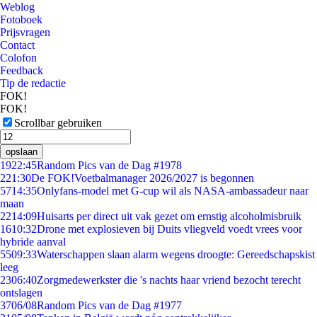
Weblog
Fotoboek
Prijsvragen
Contact
Colofon
Feedback
Tip de redactie
FOK!
FOK!
Scrollbar gebruiken
opslaan
19
22:45
Random Pics van de Dag #1978
2
21:30
De FOK!Voetbalmanager 2026/2027 is begonnen
57
14:35
Onlyfans-model met G-cup wil als NASA-ambassadeur naar
maan
22
14:09
Huisarts per direct uit vak gezet om ernstig alcoholmisbruik
16
10:32
Drone met explosieven bij Duits vliegveld voedt vrees voor
hybride aanval
55
09:33
Waterschappen slaan alarm wegens droogte: Gereedschapskist
leeg
23
06:40
Zorgmedewerkster die 's nachts haar vriend bezocht terecht
ontslagen
37
06/08
Random Pics van de Dag #1977