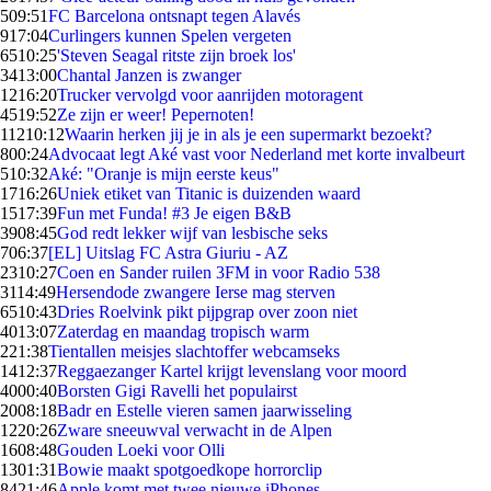
5
09:51
FC Barcelona ontsnapt tegen Alavés
9
17:04
Curlingers kunnen Spelen vergeten
65
10:25
'Steven Seagal ritste zijn broek los'
34
13:00
Chantal Janzen is zwanger
12
16:20
Trucker vervolgd voor aanrijden motoragent
45
19:52
Ze zijn er weer! Pepernoten!
112
10:12
Waarin herken jij je in als je een supermarkt bezoekt?
8
00:24
Advocaat legt Aké vast voor Nederland met korte invalbeurt
5
10:32
Aké: "Oranje is mijn eerste keus"
17
16:26
Uniek etiket van Titanic is duizenden waard
15
17:39
Fun met Funda! #3 Je eigen B&B
39
08:45
God redt lekker wijf van lesbische seks
7
06:37
[EL] Uitslag FC Astra Giuriu - AZ
23
10:27
Coen en Sander ruilen 3FM in voor Radio 538
31
14:49
Hersendode zwangere Ierse mag sterven
65
10:43
Dries Roelvink pikt pijpgrap over zoon niet
40
13:07
Zaterdag en maandag tropisch warm
2
21:38
Tientallen meisjes slachtoffer webcamseks
14
12:37
Reggaezanger Kartel krijgt levenslang voor moord
40
00:40
Borsten Gigi Ravelli het populairst
20
08:18
Badr en Estelle vieren samen jaarwisseling
12
20:26
Zware sneeuwval verwacht in de Alpen
16
08:48
Gouden Loeki voor Olli
13
01:31
Bowie maakt spotgoedkope horrorclip
84
21:46
Apple komt met twee nieuwe iPhones