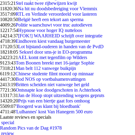
23
15:21
Stel raakt twee rijbewijzen kwijt
118
20:36
Na hit nu doodsbedreiging voor Vlemmix
35
17:09
RTL en Verlinde veroordeeld voor lasteren
108
20:50
België heeft een tekort aan sperma
40
09:26
Politie waarschuwt voor truc autodieven
122
17:54
Hypnose voor hoger IQ nutteloos
142
14:37
[FOK!] WAARHEID schrijft over integratie
47
18:39
Eindhoven kiest vandaag burgemeester
171
20:53
Lot bijstand-ouderen in handen van de PvdD
182
18:05
Seksrel door sms-je in EO-programma
242
23:21
AEL komt met tegenfilm op Wilders
91
23:43
Tom Boonen breekt met 16-jarige Sophie
73
18:21
Man belt 112 vanwege buikpijn
61
19:12
Chinese studente filmt moord op minnaar
44
17:30
Bod NOS op voetbalsamenvattingen
24
13:19
Britten scheiden niet vanwege het geld
77
21:36
Ontsnapte koe doodgeschoten in Achterhoek
133
17:31
Jan de Hoop stopt uitzending wegens gepruts
143
20:20
Prijs van een biertje gaat fors omhoog
55
09:07
'Boogerd was klant bij bloedbank'
47
11:48
'Lulhannes' kost Van Hanegem 500 euro
Laatste reviews en specials
special
Random Pics van de Dag #1978
review