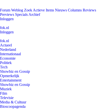
Forum
Weblog
Zoek
Actieve Items
Nieuws
Columns
Reviews
Previews
Specials
Archief
Inloggen
fok.nl
Inloggen
fok.nl
Actueel
Nederland
Internationaal
Economie
Politiek
Tech
Showbiz en Gossip
Opmerkelijk
Entertainment
Showbiz en Gossip
Muziek
Film
Televisie
Media & Cultuur
Bioscoopagenda