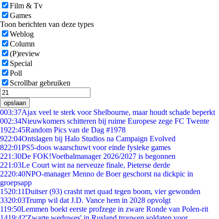
Film & Tv
Games
Toon berichten van deze types
Weblog
Column
(P)review
Special
Poll
Scrollbar gebruiken
opslaan
0
03:37
Ajax veel te sterk voor Shelbourne, maar houdt schade beperkt
0
02:34
Nieuwkomers schitteren bij ruime Europese zege FC Twente
19
22:45
Random Pics van de Dag #1978
9
22:04
Ontslagen bij Halo Studios na Campaign Evolved
8
22:01
PS5-doos waarschuwt voor einde fysieke games
2
21:30
De FOK!Voetbalmanager 2026/2027 is begonnen
2
21:03
Le Court wint na nerveuze finale, Pieterse derde
22
20:40
NPO-manager Menno de Boer geschorst na dickpic in
groepsapp
15
20:11
Duitser (93) crasht met quad tegen boom, vier gewonden
33
20:03
Trump wil dat J.D. Vance hem in 2028 opvolgt
1
19:50
Lemmen boekt eerste profzege in zware Ronde van Polen-rit
14
19:42
'Zwarte weduwes' in Rusland trouwen soldaten voor