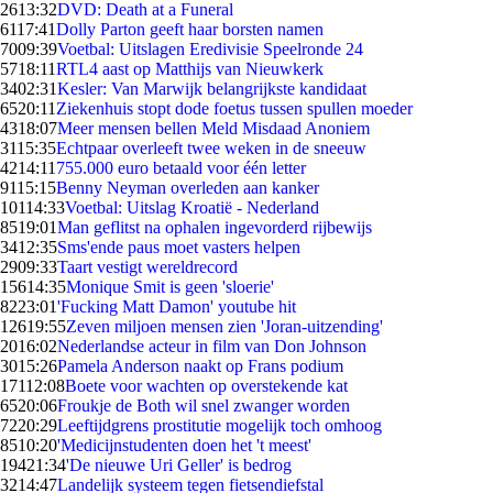
26
13:32
DVD: Death at a Funeral
61
17:41
Dolly Parton geeft haar borsten namen
70
09:39
Voetbal: Uitslagen Eredivisie Speelronde 24
57
18:11
RTL4 aast op Matthijs van Nieuwkerk
34
02:31
Kesler: Van Marwijk belangrijkste kandidaat
65
20:11
Ziekenhuis stopt dode foetus tussen spullen moeder
43
18:07
Meer mensen bellen Meld Misdaad Anoniem
31
15:35
Echtpaar overleeft twee weken in de sneeuw
42
14:11
755.000 euro betaald voor één letter
91
15:15
Benny Neyman overleden aan kanker
101
14:33
Voetbal: Uitslag Kroatië - Nederland
85
19:01
Man geflitst na ophalen ingevorderd rijbewijs
34
12:35
Sms'ende paus moet vasters helpen
29
09:33
Taart vestigt wereldrecord
156
14:35
Monique Smit is geen 'sloerie'
82
23:01
'Fucking Matt Damon' youtube hit
126
19:55
Zeven miljoen mensen zien 'Joran-uitzending'
20
16:02
Nederlandse acteur in film van Don Johnson
30
15:26
Pamela Anderson naakt op Frans podium
171
12:08
Boete voor wachten op overstekende kat
65
20:06
Froukje de Both wil snel zwanger worden
72
20:29
Leeftijdgrens prostitutie mogelijk toch omhoog
85
10:20
'Medicijnstudenten doen het 't meest'
194
21:34
'De nieuwe Uri Geller' is bedrog
32
14:47
Landelijk systeem tegen fietsendiefstal