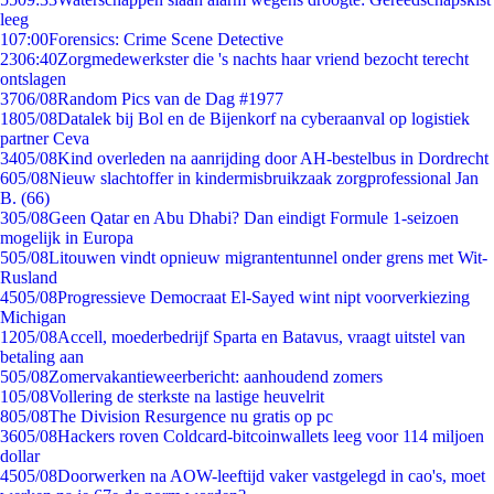
leeg
1
07:00
Forensics: Crime Scene Detective
23
06:40
Zorgmedewerkster die 's nachts haar vriend bezocht terecht
ontslagen
37
06/08
Random Pics van de Dag #1977
18
05/08
Datalek bij Bol en de Bijenkorf na cyberaanval op logistiek
partner Ceva
34
05/08
Kind overleden na aanrijding door AH-bestelbus in Dordrecht
6
05/08
Nieuw slachtoffer in kindermisbruikzaak zorgprofessional Jan
B. (66)
3
05/08
Geen Qatar en Abu Dhabi? Dan eindigt Formule 1-seizoen
mogelijk in Europa
5
05/08
Litouwen vindt opnieuw migrantentunnel onder grens met Wit-
Rusland
45
05/08
Progressieve Democraat El-Sayed wint nipt voorverkiezing
Michigan
12
05/08
Accell, moederbedrijf Sparta en Batavus, vraagt uitstel van
betaling aan
5
05/08
Zomervakantieweerbericht: aanhoudend zomers
1
05/08
Vollering de sterkste na lastige heuvelrit
8
05/08
The Division Resurgence nu gratis op pc
36
05/08
Hackers roven Coldcard-bitcoinwallets leeg voor 114 miljoen
dollar
45
05/08
Doorwerken na AOW-leeftijd vaker vastgelegd in cao's, moet