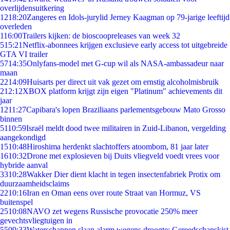
overlijdensuitkering
12
18:20
Zangeres en Idols-jurylid Jerney Kaagman op 79-jarige leeftijd
overleden
1
16:00
Trailers kijken: de bioscoopreleases van week 32
5
15:21
Netflix-abonnees krijgen exclusieve early access tot uitgebreide
GTA VI trailer
57
14:35
Onlyfans-model met G-cup wil als NASA-ambassadeur naar
maan
22
14:09
Huisarts per direct uit vak gezet om ernstig alcoholmisbruik
2
12:12
XBOX platform krijgt zijn eigen "Platinum" achievements dit
jaar
12
11:27
Capibara's lopen Braziliaans parlementsgebouw Mato Grosso
binnen
51
10:59
Israël meldt dood twee militairen in Zuid-Libanon, vergelding
aangekondigd
15
10:48
Hiroshima herdenkt slachtoffers atoombom, 81 jaar later
16
10:32
Drone met explosieven bij Duits vliegveld voedt vrees voor
hybride aanval
33
10:28
Wakker Dier dient klacht in tegen insectenfabriek Protix om
duurzaamheidsclaims
22
10:16
Iran en Oman eens over route Straat van Hormuz, VS
buitenspel
25
10:08
NAVO zet wegens Russische provocatie 250% meer
gevechtsvliegtuigen in
55
09:33
Waterschappen slaan alarm wegens droogte: Gereedschapskist