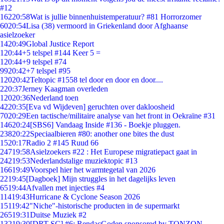
#12
162
20:58
Wat is jullie binnenhuistemperatuur? #81 Horrorzomer
60
20:54
Lisa (38) vermoord in Griekenland door Afghaanse
asielzoeker
14
20:49
Global Justice Report
1
20:44
+5 telspel #144 Keer 5 =
1
20:44
+9 telspel #74
99
20:42
+7 telspel #95
120
20:42
Teltopic #1558 tel door en door en door....
2
20:37
Jerney Kaagman overleden
120
20:36
Nederland toen
42
20:35
[Eva vd Wijdeven] geruchten over dakloosheid
70
20:29
Een tactische/militaire analyse van het front in Oekraïne #31
146
20:24
[SBS6] Vandaag Inside #136 - Boekje pluggen.
238
20:22
Speciaalbieren #80: another one bites the dust
15
20:17
Radio 2 #145 Ruud 66
247
19:58
Asielzoekers #22 : Het Europese migratiepact gaat in
242
19:53
Nederlandstalige muziektopic #13
166
19:49
Voorspel hier het warmtegetal van 2026
22
19:45
[Dagboek] Mijn struggles in het dagelijks leven
65
19:44
Afvallen met injecties #4
114
19:43
Hurricane & Cyclone Season 2026
151
19:42
"Niche"-historische producten in de supermarkt
265
19:31
Duitse Muziek #2
132
19:30
[DRT SC] #6: RendacGoden sponsored by TONZON