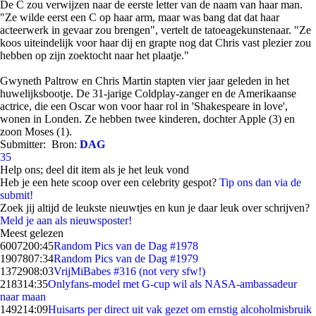
De C zou verwijzen naar de eerste letter van de naam van haar man.
"Ze wilde eerst een C op haar arm, maar was bang dat dat haar
acteerwerk in gevaar zou brengen", vertelt de tatoeagekunstenaar. "Ze
koos uiteindelijk voor haar dij en grapte nog dat Chris vast plezier zou
hebben op zijn zoektocht naar het plaatje."
Gwyneth Paltrow en Chris Martin stapten vier jaar geleden in het
huwelijksbootje. De 31-jarige Coldplay-zanger en de Amerikaanse
actrice, die een Oscar won voor haar rol in 'Shakespeare in love',
wonen in Londen. Ze hebben twee kinderen, dochter Apple (3) en
zoon Moses (1).
Submitter:
Bron:
DAG
35
Help ons; deel dit item als je het leuk vond
Heb je een hete scoop over een celebrity gespot?
Tip ons dan via de
submit!
Zoek jij altijd de leukste nieuwtjes en kun je daar leuk over schrijven?
Meld je aan als nieuwsposter!
Meest gelezen
60072
00:45
Random Pics van de Dag #1978
19078
07:34
Random Pics van de Dag #1979
13729
08:03
VrijMiBabes #316 (not very sfw!)
2183
14:35
Onlyfans-model met G-cup wil als NASA-ambassadeur
naar maan
1492
14:09
Huisarts per direct uit vak gezet om ernstig alcoholmisbruik