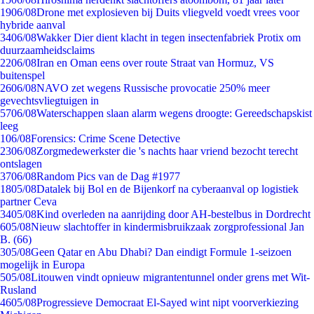
19
06/08
Drone met explosieven bij Duits vliegveld voedt vrees voor
hybride aanval
34
06/08
Wakker Dier dient klacht in tegen insectenfabriek Protix om
duurzaamheidsclaims
22
06/08
Iran en Oman eens over route Straat van Hormuz, VS
buitenspel
26
06/08
NAVO zet wegens Russische provocatie 250% meer
gevechtsvliegtuigen in
57
06/08
Waterschappen slaan alarm wegens droogte: Gereedschapskist
leeg
1
06/08
Forensics: Crime Scene Detective
23
06/08
Zorgmedewerkster die 's nachts haar vriend bezocht terecht
ontslagen
37
06/08
Random Pics van de Dag #1977
18
05/08
Datalek bij Bol en de Bijenkorf na cyberaanval op logistiek
partner Ceva
34
05/08
Kind overleden na aanrijding door AH-bestelbus in Dordrecht
6
05/08
Nieuw slachtoffer in kindermisbruikzaak zorgprofessional Jan
B. (66)
3
05/08
Geen Qatar en Abu Dhabi? Dan eindigt Formule 1-seizoen
mogelijk in Europa
5
05/08
Litouwen vindt opnieuw migrantentunnel onder grens met Wit-
Rusland
46
05/08
Progressieve Democraat El-Sayed wint nipt voorverkiezing