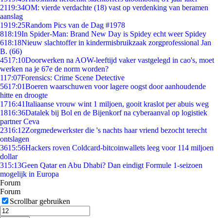
21
19:34
OM: vierde verdachte (18) vast op verdenking van beramen
aanslag
19
19:25
Random Pics van de Dag #1978
8
18:19
In Spider-Man: Brand New Day is Spidey echt weer Spidey
6
18:18
Nieuw slachtoffer in kindermisbruikzaak zorgprofessional Jan
B. (66)
45
17:10
Doorwerken na AOW-leeftijd vaker vastgelegd in cao's, moet
werken na je 67e de norm worden?
1
17:07
Forensics: Crime Scene Detective
56
17:01
Boeren waarschuwen voor lagere oogst door aanhoudende
hitte en droogte
17
16:41
Italiaanse vrouw wint 1 miljoen, gooit kraslot per abuis weg
18
16:36
Datalek bij Bol en de Bijenkorf na cyberaanval op logistiek
partner Ceva
23
16:12
Zorgmedewerkster die 's nachts haar vriend bezocht terecht
ontslagen
36
15:56
Hackers roven Coldcard-bitcoinwallets leeg voor 114 miljoen
dollar
3
15:13
Geen Qatar en Abu Dhabi? Dan eindigt Formule 1-seizoen
mogelijk in Europa
Forum
Forum
Scrollbar gebruiken