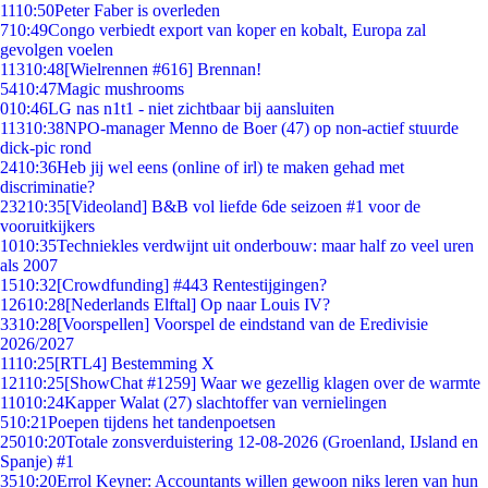
11
10:50
Peter Faber is overleden
7
10:49
Congo verbiedt export van koper en kobalt, Europa zal
gevolgen voelen
113
10:48
[Wielrennen #616] Brennan!
54
10:47
Magic mushrooms
0
10:46
LG nas n1t1 - niet zichtbaar bij aansluiten
113
10:38
NPO-manager Menno de Boer (47) op non-actief stuurde
dick-pic rond
24
10:36
Heb jij wel eens (online of irl) te maken gehad met
discriminatie?
232
10:35
[Videoland] B&B vol liefde 6de seizoen #1 voor de
vooruitkijkers
10
10:35
Techniekles verdwijnt uit onderbouw: maar half zo veel uren
als 2007
15
10:32
[Crowdfunding] #443 Rentestijgingen?
126
10:28
[Nederlands Elftal] Op naar Louis IV?
33
10:28
[Voorspellen] Voorspel de eindstand van de Eredivisie
2026/2027
11
10:25
[RTL4] Bestemming X
121
10:25
[ShowChat #1259] Waar we gezellig klagen over de warmte
110
10:24
Kapper Walat (27) slachtoffer van vernielingen
5
10:21
Poepen tijdens het tandenpoetsen
250
10:20
Totale zonsverduistering 12-08-2026 (Groenland, IJsland en
Spanje) #1
35
10:20
Errol Keyner: Accountants willen gewoon niks leren van hun