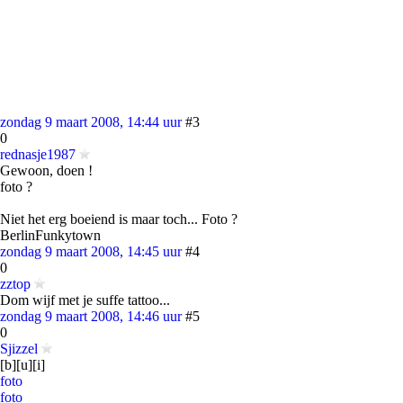
zondag 9 maart 2008, 14:44 uur
#3
0
rednasje1987
Gewoon, doen !
foto ?
Niet het erg boeiend is maar toch... Foto ?
BerlinFunkytown
zondag 9 maart 2008, 14:45 uur
#4
0
zztop
Dom wijf met je suffe tattoo...
zondag 9 maart 2008, 14:46 uur
#5
0
Sjizzel
[b][u][i]
foto
foto