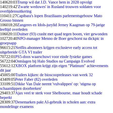
1406
20:03
Trump wil dat J.D. Vance hem in 2028 opvolgt
1402
19:42
'Zwarte weduwes' in Rusland trouwen soldaten voor
overlijdensuitkering
1104
11:27
Capibara's lopen Braziliaans parlementsgebouw Mato
Grosso binnen
1060
18:20
Zangeres en Idols-jurylid Jerney Kaagman op 79-jarige
leeftijd overleden
1060
20:11
Duitser (93) crasht met quad tegen boom, vier gewonden
1027
20:40
NPO-manager Menno de Boer geschorst na dickpic in
groepsapp
966
15:21
Netflix-abonnees krijgen exclusieve early access tot
uitgebreide GTA VI trailer
707
22:01
PS5-doos waarschuwt voor einde fysieke games
567
22:04
Ontslagen bij Halo Studios na Campaign Evolved
556
12:12
XBOX platform krijgt zijn eigen "Platinum" achievements
dit jaar
450
05:00
Trailers kijken: de bioscoopreleases van week 32
434
09:05
Peter Faber (82) overleden
331
09:51
Dikke Van Dale neemt 'vulvalippen' op: 'stigma op
schaamlippen doorbreken'
294
03:37
Ajax veel te sterk voor Shelbourne, maar houdt schade
beperkt
283
09:37
Denemarken pakt AI-gebruik in scholen aan: extra
mondelinge examens