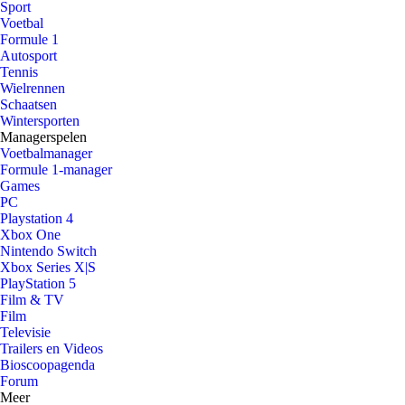
Sport
Voetbal
Formule 1
Autosport
Tennis
Wielrennen
Schaatsen
Wintersporten
Managerspelen
Voetbalmanager
Formule 1-manager
Games
PC
Playstation 4
Xbox One
Nintendo Switch
Xbox Series X|S
PlayStation 5
Film & TV
Film
Televisie
Trailers en Videos
Bioscoopagenda
Forum
Meer