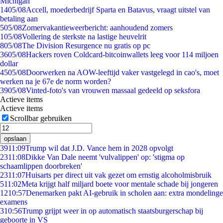
Michigan
14
05/08
Accell, moederbedrijf Sparta en Batavus, vraagt uitstel van
betaling aan
5
05/08
Zomervakantieweerbericht: aanhoudend zomers
1
05/08
Vollering de sterkste na lastige heuvelrit
8
05/08
The Division Resurgence nu gratis op pc
36
05/08
Hackers roven Coldcard-bitcoinwallets leeg voor 114 miljoen
dollar
45
05/08
Doorwerken na AOW-leeftijd vaker vastgelegd in cao's, moet
werken na je 67e de norm worden?
39
05/08
Vinted-foto's van vrouwen massaal gedeeld op seksfora
Actieve items
Actieve items
Scrollbar gebruiken
opslaan
39
11:09
Trump wil dat J.D. Vance hem in 2028 opvolgt
23
11:08
Dikke Van Dale neemt 'vulvalippen' op: 'stigma op
schaamlippen doorbreken'
23
11:07
Huisarts per direct uit vak gezet om ernstig alcoholmisbruik
5
11:02
Meta krijgt half miljard boete voor mentale schade bij jongeren
12
10:57
Denemarken pakt AI-gebruik in scholen aan: extra mondelinge
examens
3
10:56
Trump grijpt weer in op automatisch staatsburgerschap bij
geboorte in VS