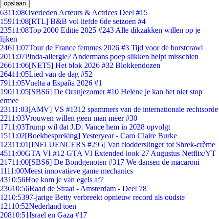
opslaan
63
11:08
Overleden Acteurs & Actrices Deel #15
159
11:08
[RTL] B&B vol liefde 6de seizoen #4
235
11:08
Top 2000 Editie 2025 #243 Alle dikzakken willen op je
lijken
246
11:07
Tour de France femmes 2026 #3 Tijd voor de borstcrawl
20
11:07
Pinda-allergie? Andermans poep slikken helpt misschien
266
11:06
[NET5] Het blok 2026 #32 Blokkendozen
264
11:05
Lied van de dag #52
79
11:05
Vuelta a España 2026 #1
190
11:05
[SBS6] De Oranjezomer #10 Helene je kan het niet stop
ermee
231
11:03
[AMV] VS #1312 spammers van de internationale rechtsorde
22
11:03
Vrouwen willen geen man meer #30
17
11:03
Trump wil dat J.D. Vance hem in 2028 opvolgt
15
11:02
[Boekbespreking] Yesteryear - Caro Claire Burke
123
11:01
[INFLUENCERS #295] Van flodderslinger tot Shrek-crème
45
11:00
GTA VI #12 GTA VI Extended look 27 Augustus Netflix/YT
217
11:00
[SBS6] De Bondgenoten #317 We dansen de macaroni
11
11:00
Meest innovatieve game mechanics
43
10:56
Hoe kom je van egels af?
236
10:56
Raad de Straat - Amsterdam - Deel 78
12
10:53
97-jarige Betty verbreekt opnieuw record als oudste
121
10:52
Nederland toen
208
10:51
Israel en Gaza #17