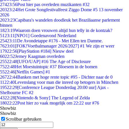
274
23:56
Post hier pas overleden muzikanten #32
203
23:24
Het Grote Songfestivalfeest Ziggo Dome #5 13 november
2026
20
23:23
Capibara's wandelen doodleuk het Braziliaanse parlement
binnen
18
23:19
Waarom doen vrouwen altijd hun telly in de kontzak?
51
23:11
[NPO1] Goedenavond Nederland
254
23:11
De Avondetappe #176 - Met Ellen ten Damme.
76
23:01
[FOK!Voetbalmanager 2026/2027] #1 We zijn er weer
179
22:56
[PlayStation #184] Nieuw deel
60
22:52
Jerney Kaagman overleden
255
22:48
[UFO/UAP] #16 The Age of Disclosure
75
22:48
Het Moestuintopic #37 Bloesem in de bomen
55
22:46
[Netflix Games] #1
267
22:44
Banken met hoge rente topic #95 - Dichter naar de 0
11
22:40
Levenslang voor man die inreed op betogers in München
195
22:29
[Conference League Donderdag 20:00 uur] Ajax -
Shelbourne FC #2
43
22:28
[Nintendo & Sony] The Legend of Zelda
180
22:22
Post hier zo vaak mogelijk om 22:22 uur #76
Showbiz
Showbiz
Scrollbar gebruiken