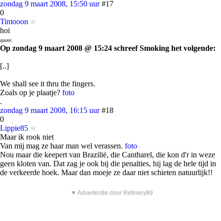
zondag 9 maart 2008, 15:50 uur
#17
0
Timooon
hoi
quote:
Op zondag 9 maart 2008 @ 15:24 schreef Smoking het volgende:
[..]
We shall see it thru the fingers.
Zoals op je plaatje?
foto
.
zondag 9 maart 2008, 16:15 uur
#18
0
Lippie85
Maar ik rook niet
Van mij mag ze haar man wel verassen.
foto
Nou maar die keepert van Brazilië, die Cantharel, die kon d'r in weze
geen kloten van. Dat zag je ook bij die penalties, hij lag de hele tijd in
de verkeerde hoek. Maar dan moeje ze daar niet schieten natuurlijk!!
▼ Advertentie door Refinery89