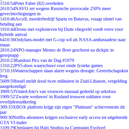
15
10:54
Peter Faber (82) overleden
26
10:54
NAVO zet wegens Russische provocatie 250% meer
gevechtsvliegtuigen in
14
10:46
Accell, moederbedrijf Sparta en Batavus, vraagt uitstel van
betaling aan
19
10:44
Drone met explosieven bij Duits vliegveld voedt vrees voor
hybride aanval
64
10:36
Onlyfans-model met G-cup wil als NASA-ambassadeur naar
maan
28
10:24
NPO-manager Menno de Boer geschorst na dickpic in
groepsapp
20
10:23
Random Pics van de Dag #1979
13
10:22
PS5-doos waarschuwt voor einde fysieke games
57
10:16
Waterschappen slaan alarm wegens droogte: Gereedschapskist
leeg
56
09:59
Israël meldt dood twee militairen in Zuid-Libanon, vergelding
aangekondigd
39
09:53
Vinted-foto's van vrouwen massaal gedeeld op seksfora
19
09:52
'Zwarte weduwes' in Rusland trouwen soldaten voor
overlijdensuitkering
3
09:33
XBOX platform krijgt zijn eigen "Platinum" achievements dit
jaar
9
09:30
Netflix-abonnees krijgen exclusieve early access tot uitgebreide
GTA VI trailer
11
09:29
Ontslagen bij Halo Studios na Campaign Evolved