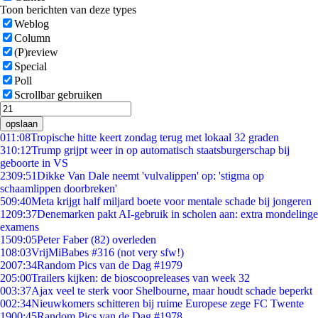
Toon berichten van deze types
Weblog
Column
(P)review
Special
Poll
Scrollbar gebruiken
opslaan
0
11:08
Tropische hitte keert zondag terug met lokaal 32 graden
3
10:12
Trump grijpt weer in op automatisch staatsburgerschap bij
geboorte in VS
23
09:51
Dikke Van Dale neemt 'vulvalippen' op: 'stigma op
schaamlippen doorbreken'
5
09:40
Meta krijgt half miljard boete voor mentale schade bij jongeren
12
09:37
Denemarken pakt AI-gebruik in scholen aan: extra mondelinge
examens
15
09:05
Peter Faber (82) overleden
1
08:03
VrijMiBabes #316 (not very sfw!)
20
07:34
Random Pics van de Dag #1979
2
05:00
Trailers kijken: de bioscoopreleases van week 32
0
03:37
Ajax veel te sterk voor Shelbourne, maar houdt schade beperkt
0
02:34
Nieuwkomers schitteren bij ruime Europese zege FC Twente
19
00:45
Random Pics van de Dag #1978