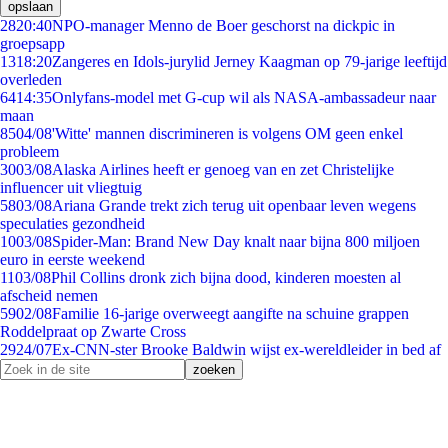
opslaan
28
20:40
NPO-manager Menno de Boer geschorst na dickpic in
groepsapp
13
18:20
Zangeres en Idols-jurylid Jerney Kaagman op 79-jarige leeftijd
overleden
64
14:35
Onlyfans-model met G-cup wil als NASA-ambassadeur naar
maan
85
04/08
'Witte' mannen discrimineren is volgens OM geen enkel
probleem
30
03/08
Alaska Airlines heeft er genoeg van en zet Christelijke
influencer uit vliegtuig
58
03/08
Ariana Grande trekt zich terug uit openbaar leven wegens
speculaties gezondheid
10
03/08
Spider-Man: Brand New Day knalt naar bijna 800 miljoen
euro in eerste weekend
11
03/08
Phil Collins dronk zich bijna dood, kinderen moesten al
afscheid nemen
59
02/08
Familie 16-jarige overweegt aangifte na schuine grappen
Roddelpraat op Zwarte Cross
29
24/07
Ex-CNN-ster Brooke Baldwin wijst ex-wereldleider in bed af