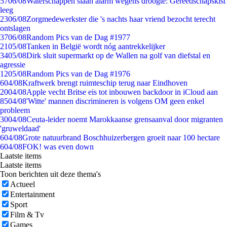
57
06/08
Waterschappen slaan alarm wegens droogte: Gereedschapskist
leeg
23
06/08
Zorgmedewerkster die 's nachts haar vriend bezocht terecht
ontslagen
37
06/08
Random Pics van de Dag #1977
21
05/08
Tanken in België wordt nóg aantrekkelijker
34
05/08
Dirk sluit supermarkt op de Wallen na golf van diefstal en
agressie
12
05/08
Random Pics van de Dag #1976
6
04/08
Kraftwerk brengt ruimteschip terug naar Eindhoven
20
04/08
Apple vecht Britse eis tot inbouwen backdoor in iCloud aan
85
04/08
'Witte' mannen discrimineren is volgens OM geen enkel
probleem
30
04/08
Ceuta-leider noemt Marokkaanse grensaanval door migranten
'gruweldaad'
6
04/08
Grote natuurbrand Boschhuizerbergen groeit naar 100 hectare
6
04/08
FOK! was even down
Laatste items
Laatste items
Toon berichten uit deze thema's
Actueel
Entertainment
Sport
Film & Tv
Games