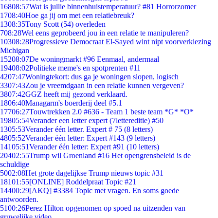
168
08:57
Wat is jullie binnenhuistemperatuur? #81 Horrorzomer
17
08:40
Hoe ga jij om met een relatiebreuk?
13
08:35
Tony Scott (54) overleden
7
08:28
Wel eens geprobeerd jou in een relatie te manipuleren?
103
08:28
Progressieve Democraat El-Sayed wint nipt voorverkiezing
Michigan
152
08:07
De woningmarkt #96 Eenmaal, andermaal
194
08:02
Politieke meme's en spotprenten #11
42
07:47
Woningtekort: dus ga je woningen slopen, logisch
33
07:43
Zou je vreemdgaan in een relatie kunnen vergeven?
38
07:42
GGZ heeft mij gezond verklaard.
18
06:40
Managarm's boerderij deel #5.1
177
06:27
Touwtrekken 2.0 #636 - Team 1 beste team *G* *O*
198
05:54
Verander een letter expert (7lettereditie) #50
13
05:53
Verander één letter. Expert # 75 (8 letters)
48
05:52
Verander één letter: Expert #143 (9 letters)
141
05:51
Verander één letter: Expert #91 (10 letters)
204
02:55
Trump wil Groenland #16 Het opengrensbeleid is de
schuldige
50
02:08
Het grote dagelijkse Trump nieuws topic #31
181
01:55
[ONLINE] Roddelpraat Topic #21
144
00:29
[AKQ] #3384 Topic met vragen. En soms goede
antwoorden.
51
00:26
Perez Hilton opgenomen op spoed na uitzenden van
gruwelijke video