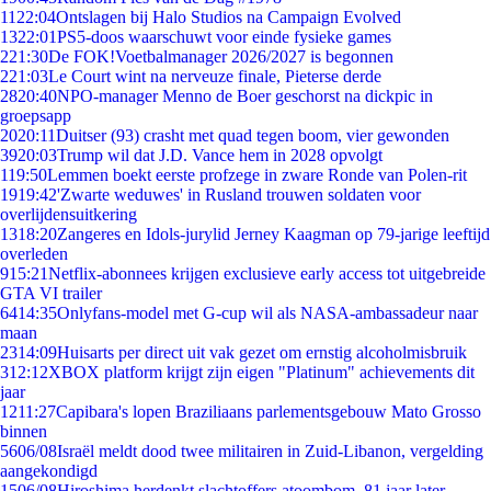
11
22:04
Ontslagen bij Halo Studios na Campaign Evolved
13
22:01
PS5-doos waarschuwt voor einde fysieke games
2
21:30
De FOK!Voetbalmanager 2026/2027 is begonnen
2
21:03
Le Court wint na nerveuze finale, Pieterse derde
28
20:40
NPO-manager Menno de Boer geschorst na dickpic in
groepsapp
20
20:11
Duitser (93) crasht met quad tegen boom, vier gewonden
39
20:03
Trump wil dat J.D. Vance hem in 2028 opvolgt
1
19:50
Lemmen boekt eerste profzege in zware Ronde van Polen-rit
19
19:42
'Zwarte weduwes' in Rusland trouwen soldaten voor
overlijdensuitkering
13
18:20
Zangeres en Idols-jurylid Jerney Kaagman op 79-jarige leeftijd
overleden
9
15:21
Netflix-abonnees krijgen exclusieve early access tot uitgebreide
GTA VI trailer
64
14:35
Onlyfans-model met G-cup wil als NASA-ambassadeur naar
maan
23
14:09
Huisarts per direct uit vak gezet om ernstig alcoholmisbruik
3
12:12
XBOX platform krijgt zijn eigen "Platinum" achievements dit
jaar
12
11:27
Capibara's lopen Braziliaans parlementsgebouw Mato Grosso
binnen
56
06/08
Israël meldt dood twee militairen in Zuid-Libanon, vergelding
aangekondigd
15
06/08
Hiroshima herdenkt slachtoffers atoombom, 81 jaar later