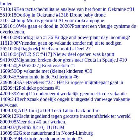
fouten
73
10:19
Een tactische/militaire analyse van het front in Oekraïne #31
55
10:18
Oorlog in Oekraïne #1318 Drone baby drone
2
10:14
Philip Morris gebruikt AI voor rookcampagne
239
10:10
Wie gaan er dood in 2026?Post met een vleugje cynisme de
overledenen.
190
10:09
Oorlog Iran #136 Bridge and powerplant day incoming?
116
10:08
Vrienden gaan op vakantie zonder mij uit te nodigen
265
10:06
[Dagboek] Veel aan hoofd - Deel 27
133
10:04
[WLR SC #417] Nieuw deel openen was kaputt
94
10:02
Migranten breken door grens naar Ceuta in Spanje,l #10
29
09:50
[2026/2027] Eredivisietoto #1
16
09:50
Op vakantie met (kleine) kinderen #30
28
09:45
Astronomie in de Achtertuin #6
249
09:43
Asielzoekers #22 : Het Europese migratiepact gaat in
162
09:42
Politieke podcasts #1
42
09:39
Zoon(11) onderneemt werkelijk geen reet in de vakantie
14
09:24
Rechtszaak dodelijk ongeluk uitgesteld vanwege vakantie
advocaat
19
09:19
[ATP Tour] #169 Tosti Tallon back on fire
29
09:12
Klacht ingediend tegen grootste insectenfabriek ter wereld
80
09:08
Meer dan 40 uur werken.
44
09:07
[Netflix #210] TUDUM
136
09:02
Grote natuurbrand in Noord-Limburg
100
08:59
Het grote goedemorgen topic #3