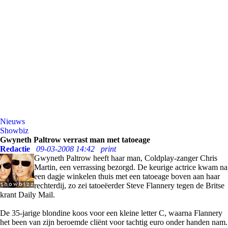
Nieuws
Showbiz
Gwyneth Paltrow verrast man met tatoeage
Redactie
09-03-2008 14:42
print
Gwyneth Paltrow heeft haar man, Coldplay-zanger Chris
Martin, een verrassing bezorgd. De keurige actrice kwam na
een dagje winkelen thuis met een tatoeage boven aan haar
rechterdij, zo zei tatoeëerder Steve Flannery tegen de Britse
krant Daily Mail.
De 35-jarige blondine koos voor een kleine letter C, waarna Flannery
het been van zijn beroemde cliënt voor tachtig euro onder handen nam.