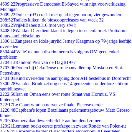
46
09:22
Progressieve Democraat El-Sayed wint nipt voorverkiezing
Michigan
20
09:22
Duitser (93) crasht met quad tegen boom, vier gewonden
2
08:52
Trailers kijken: de bioscoopreleases van week 32
1
08:22
VrijMiBabes #316 (not very sfw!)
34
08:18
Wakker Dier dient klacht in tegen insectenfabriek Protix om
duurzaamheidsclaims
13
06:11
Zangeres en Idols-jurylid Jerney Kaagman op 79-jarige leeftijd
overleden
85
04:44
'Witte' mannen discrimineren is volgens OM geen enkel
probleem
37
04:13
Random Pics van de Dag #1977
27
03:06
Doden bij Oekraïense droneaanvallen op Moskou en Sint-
Petersburg
34
01:01
Kind overleden na aanrijding door AH-bestelbus in Dordrecht
53
00:28
Van den Brink zet nog eens 14 gemeenten onder toezicht om
spreidingswet
22
22:50
Iran en Oman eens over route Straat van Hormuz, VS
buitenspel
2
22:17
Le Court wint na nerveuze finale, Pieterse derde
12
20:48
Capibara's lopen Braziliaans parlementsgebouw Mato Grosso
binnen
5
20:30
Zomervakantieweerbericht: aanhoudend zomers
1
20:21
Lemmen boekt eerste profzege in zware Ronde van Polen-rit
15
19:45
Hiroshima herdenkt slachtoffers atoombom, 81 jaar later