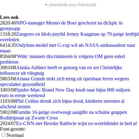
▼ Advertentie door Refinery89
Lees ook
28
20:40
NPO-manager Menno de Boer geschorst na dickpic in
groepsapp
13
18:20
Zangeres en Idols-jurylid Jerney Kaagman op 79-jarige leeftijd
overleden
64
14:35
Onlyfans-model met G-cup wil als NASA-ambassadeur naar
maan
85
04/08
'Witte' mannen discrimineren is volgens OM geen enkel
probleem
30
03/08
Alaska Airlines heeft er genoeg van en zet Christelijke
influencer uit vliegtuig
58
03/08
Ariana Grande trekt zich terug uit openbaar leven wegens
speculaties gezondheid
10
03/08
Spider-Man: Brand New Day knalt naar bijna 800 miljoen
euro in eerste weekend
11
03/08
Phil Collins dronk zich bijna dood, kinderen moesten al
afscheid nemen
59
02/08
Familie 16-jarige overweegt aangifte na schuine grappen
Roddelpraat op Zwarte Cross
29
24/07
Ex-CNN-ster Brooke Baldwin wijst ex-wereldleider in bed af
Font-grootte:
Normaal