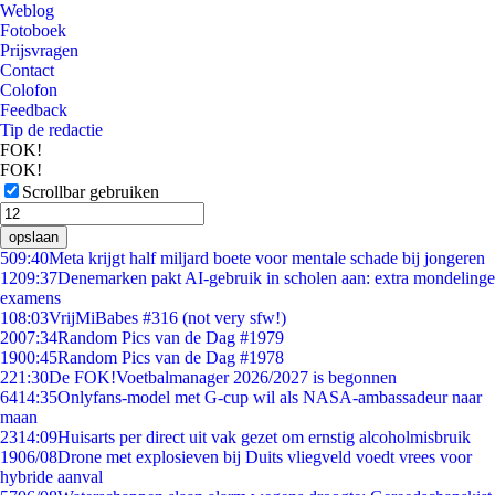
Weblog
Fotoboek
Prijsvragen
Contact
Colofon
Feedback
Tip de redactie
FOK!
FOK!
Scrollbar gebruiken
opslaan
5
09:40
Meta krijgt half miljard boete voor mentale schade bij jongeren
12
09:37
Denemarken pakt AI-gebruik in scholen aan: extra mondelinge
examens
1
08:03
VrijMiBabes #316 (not very sfw!)
20
07:34
Random Pics van de Dag #1979
19
00:45
Random Pics van de Dag #1978
2
21:30
De FOK!Voetbalmanager 2026/2027 is begonnen
64
14:35
Onlyfans-model met G-cup wil als NASA-ambassadeur naar
maan
23
14:09
Huisarts per direct uit vak gezet om ernstig alcoholmisbruik
19
06/08
Drone met explosieven bij Duits vliegveld voedt vrees voor
hybride aanval