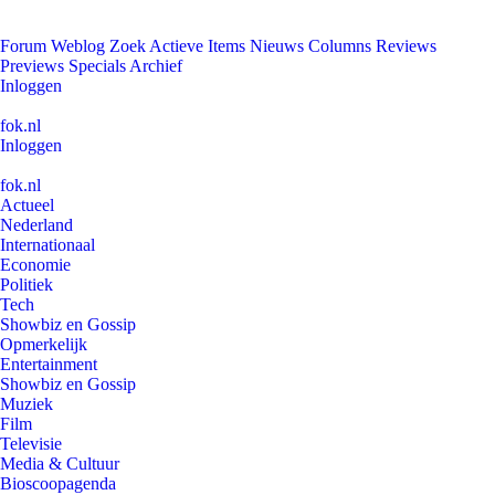
Forum
Weblog
Zoek
Actieve Items
Nieuws
Columns
Reviews
Previews
Specials
Archief
Inloggen
fok.nl
Inloggen
fok.nl
Actueel
Nederland
Internationaal
Economie
Politiek
Tech
Showbiz en Gossip
Opmerkelijk
Entertainment
Showbiz en Gossip
Muziek
Film
Televisie
Media & Cultuur
Bioscoopagenda