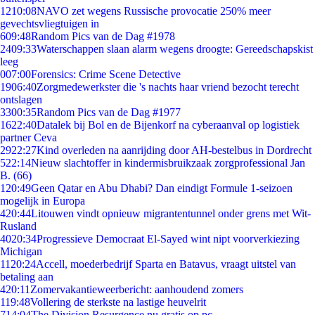
12
10:08
NAVO zet wegens Russische provocatie 250% meer
gevechtsvliegtuigen in
6
09:48
Random Pics van de Dag #1978
24
09:33
Waterschappen slaan alarm wegens droogte: Gereedschapskist
leeg
0
07:00
Forensics: Crime Scene Detective
19
06:40
Zorgmedewerkster die 's nachts haar vriend bezocht terecht
ontslagen
33
00:35
Random Pics van de Dag #1977
16
22:40
Datalek bij Bol en de Bijenkorf na cyberaanval op logistiek
partner Ceva
29
22:27
Kind overleden na aanrijding door AH-bestelbus in Dordrecht
5
22:14
Nieuw slachtoffer in kindermisbruikzaak zorgprofessional Jan
B. (66)
1
20:49
Geen Qatar en Abu Dhabi? Dan eindigt Formule 1-seizoen
mogelijk in Europa
4
20:44
Litouwen vindt opnieuw migrantentunnel onder grens met Wit-
Rusland
40
20:34
Progressieve Democraat El-Sayed wint nipt voorverkiezing
Michigan
11
20:24
Accell, moederbedrijf Sparta en Batavus, vraagt uitstel van
betaling aan
4
20:11
Zomervakantieweerbericht: aanhoudend zomers
1
19:48
Vollering de sterkste na lastige heuvelrit
7
14:04
The Division Resurgence nu gratis op pc