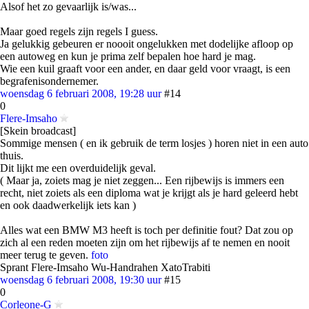
Alsof het zo gevaarlijk is/was...
Maar goed regels zijn regels I guess.
Ja gelukkig gebeuren er noooit ongelukken met dodelijke afloop op
een autoweg en kun je prima zelf bepalen hoe hard je mag.
Wie een kuil graaft voor een ander, en daar geld voor vraagt, is een
begrafenisondernemer.
woensdag 6 februari 2008, 19:28 uur
#14
0
Flere-Imsaho
[Skein broadcast]
Sommige mensen ( en ik gebruik de term losjes ) horen niet in een auto
thuis.
Dit lijkt me een overduidelijk geval.
( Maar ja, zoiets mag je niet zeggen... Een rijbewijs is immers een
recht, niet zoiets als een diploma wat je krijgt als je hard geleerd hebt
en ook daadwerkelijk iets kan )
Alles wat een BMW M3 heeft is toch per definitie fout? Dat zou op
zich al een reden moeten zijn om het rijbewijs af te nemen en nooit
meer terug te geven.
foto
Sprant Flere-Imsaho Wu-Handrahen XatoTrabiti
woensdag 6 februari 2008, 19:30 uur
#15
0
Corleone-G