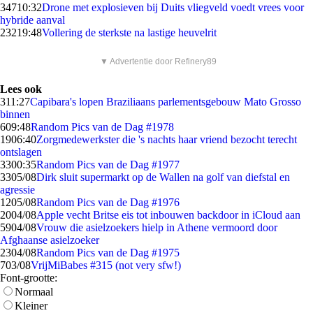
347
10:32
Drone met explosieven bij Duits vliegveld voedt vrees voor
hybride aanval
232
19:48
Vollering de sterkste na lastige heuvelrit
▼ Advertentie door Refinery89
Lees ook
3
11:27
Capibara's lopen Braziliaans parlementsgebouw Mato Grosso
binnen
6
09:48
Random Pics van de Dag #1978
19
06:40
Zorgmedewerkster die 's nachts haar vriend bezocht terecht
ontslagen
33
00:35
Random Pics van de Dag #1977
33
05/08
Dirk sluit supermarkt op de Wallen na golf van diefstal en
agressie
12
05/08
Random Pics van de Dag #1976
20
04/08
Apple vecht Britse eis tot inbouwen backdoor in iCloud aan
59
04/08
Vrouw die asielzoekers hielp in Athene vermoord door
Afghaanse asielzoeker
23
04/08
Random Pics van de Dag #1975
7
03/08
VrijMiBabes #315 (not very sfw!)
Font-grootte:
Normaal
Kleiner