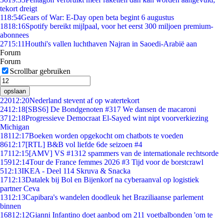
tekort dreigt
1
18:54
Gears of War: E-Day open beta begint 6 augustus
18
18:16
Spotify bereikt mijlpaal, voor het eerst 300 miljoen premium-
abonnees
27
15:11
Houthi's vallen luchthaven Najran in Saoedi-Arabië aan
Forum
Forum
Scrollbar gebruiken
opslaan
220
12:20
Nederland stevent af op watertekort
24
12:18
[SBS6] De Bondgenoten #317 We dansen de macaroni
37
12:18
Progressieve Democraat El-Sayed wint nipt voorverkiezing
Michigan
181
12:17
Boeken worden opgekocht om chatbots te voeden
86
12:17
[RTL] B&B vol liefde 6de seizoen #4
171
12:15
[AMV] VS #1312 spammers van de internationale rechtsorde
159
12:14
Tour de France femmes 2026 #3 Tijd voor de borstcrawl
5
12:13
IKEA - Deel 114 Skruva & Snacka
17
12:13
Datalek bij Bol en Bijenkorf na cyberaanval op logistiek
partner Ceva
13
12:13
Capibara's wandelen doodleuk het Braziliaanse parlement
binnen
168
12:12
Gianni Infantino doet aanbod om 211 voetbalbonden 'om te