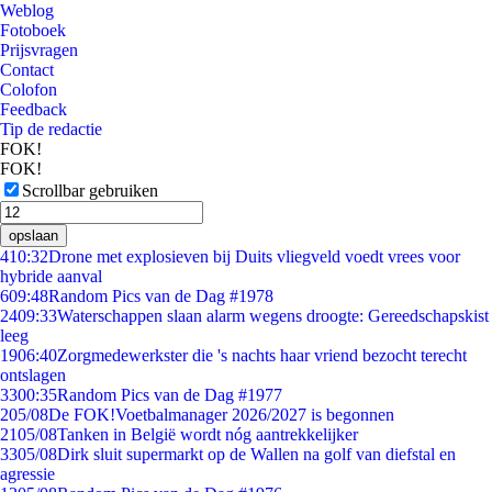
Weblog
Fotoboek
Prijsvragen
Contact
Colofon
Feedback
Tip de redactie
FOK!
FOK!
Scrollbar gebruiken
opslaan
4
10:32
Drone met explosieven bij Duits vliegveld voedt vrees voor
hybride aanval
6
09:48
Random Pics van de Dag #1978
24
09:33
Waterschappen slaan alarm wegens droogte: Gereedschapskist
leeg
19
06:40
Zorgmedewerkster die 's nachts haar vriend bezocht terecht
ontslagen
33
00:35
Random Pics van de Dag #1977
2
05/08
De FOK!Voetbalmanager 2026/2027 is begonnen
21
05/08
Tanken in België wordt nóg aantrekkelijker
33
05/08
Dirk sluit supermarkt op de Wallen na golf van diefstal en
agressie