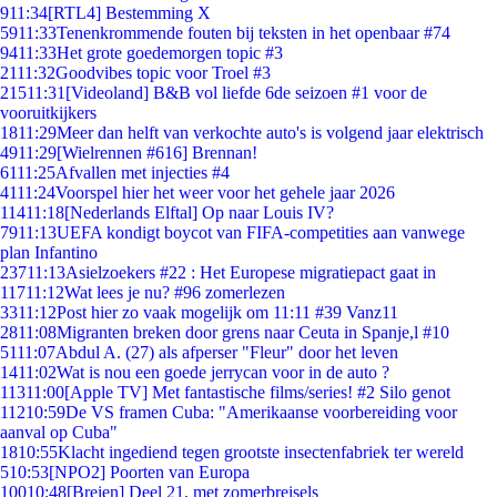
9
11:34
[RTL4] Bestemming X
59
11:33
Tenenkrommende fouten bij teksten in het openbaar #74
94
11:33
Het grote goedemorgen topic #3
21
11:32
Goodvibes topic voor Troel #3
215
11:31
[Videoland] B&B vol liefde 6de seizoen #1 voor de
vooruitkijkers
18
11:29
Meer dan helft van verkochte auto's is volgend jaar elektrisch
49
11:29
[Wielrennen #616] Brennan!
61
11:25
Afvallen met injecties #4
41
11:24
Voorspel hier het weer voor het gehele jaar 2026
114
11:18
[Nederlands Elftal] Op naar Louis IV?
79
11:13
UEFA kondigt boycot van FIFA-competities aan vanwege
plan Infantino
237
11:13
Asielzoekers #22 : Het Europese migratiepact gaat in
117
11:12
Wat lees je nu? #96 zomerlezen
33
11:12
Post hier zo vaak mogelijk om 11:11 #39 Vanz11
28
11:08
Migranten breken door grens naar Ceuta in Spanje,l #10
51
11:07
Abdul A. (27) als afperser "Fleur" door het leven
14
11:02
Wat is nou een goede jerrycan voor in de auto ?
113
11:00
[Apple TV] Met fantastische films/series! #2 Silo genot
112
10:59
De VS framen Cuba: "Amerikaanse voorbereiding voor
aanval op Cuba"
18
10:55
Klacht ingediend tegen grootste insectenfabriek ter wereld
5
10:53
[NPO2] Poorten van Europa
100
10:48
[Breien] Deel 21, met zomerbreisels