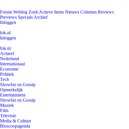
Forum
Weblog
Zoek
Actieve Items
Nieuws
Columns
Reviews
Previews
Specials
Archief
Inloggen
fok.nl
Inloggen
fok.nl
Actueel
Nederland
Internationaal
Economie
Politiek
Tech
Showbiz en Gossip
Opmerkelijk
Entertainment
Showbiz en Gossip
Muziek
Film
Televisie
Media & Cultuur
Bioscoopagenda