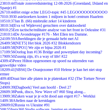
238
10:44
Totale zonsverduistering 12-08-2026 (Groenland, IJsland en
Spanje) #1
267
10:44
Het enige echte LEGO-topic #45 LEGOOOOOOOOOOO
70
10:39
30 asielzoekers kosten 1 miljoen in hotel centrum Haarlem
105
10:37
Jan B. (66) misbruikt zeker 14 kinderen
38
10:34
[Eva vd Wijdeven] geruchten over dakloosheid
69
10:25
Een tactische/militaire analyse van het front in Oekraïne #31
218
10:14
De Avondetappe #176 - Met Ellen ten Damme.
241
09:59
Afbeeldingen die je gemaakt hebt met AI
264
09:58
[NET5] Het blok 2026 #32 Blokkendozen
144
09:58
[NPO1] We zijn er bijna 2026 #1
171
09:56
Oorlog Iran #136 Bridge and powerplant day incoming?
179
09:50
Zuunig zijn, it's a way of life! #22
43
09:45
Perez Hilton opgenomen op spoed na uitzenden van
gruwelijke video
182
09:41
[SBS6] De Oranjezomer #10 Helene je kan het niet stop
ermee
4
09:40
Draai hier alle platen in je platenkast #32 (The Torture Never
Stops)
249
09:39
[Dagboek] Veel aan hoofd - Deel 27
206
09:38
Punk, disco, New Wave of? #60 Sing along...
139
09:38
Zaken waar je je echt dood aan ergert #17 - Werklui
14
09:38
Aftellen naar de kerstdagen
206
09:02
Russia vs Ukraine #91
5
08:55
Insta360 Studio software, lagging en stotteren