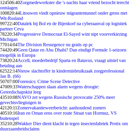
1245
06:40
Zorgmedewerkster die 's nachts haar vriend bezocht terecht
ontslagen
1008
20:44
Litouwen vindt opnieuw migrantentunnel onder grens met
Wit-Rusland
997
22:40
Datalek bij Bol en de Bijenkorf na cyberaanval op logistiek
partner Ceva
782
20:34
Progressieve Democraat El-Sayed wint nipt voorverkiezing
Michigan
770
14:04
The Division Resurgence nu gratis op pc
744
20:49
Geen Qatar en Abu Dhabi? Dan eindigt Formule 1-seizoen
mogelijk in Europa
738
20:24
Accell, moederbedrijf Sparta en Batavus, vraagt uitstel van
betaling aan
625
22:14
Nieuw slachtoffer in kindermisbruikzaak zorgprofessional
Jan B. (66)
507
07:00
Forensics: Crime Scene Detective
470
09:33
Waterschappen slaan alarm wegens droogte:
Gereedschapskist leeg
435
10:08
NAVO zet wegens Russische provocatie 250% meer
gevechtsvliegtuigen in
421
20:11
Zomervakantieweerbericht: aanhoudend zomers
405
10:16
Iran en Oman eens over route Straat van Hormuz, VS
buitenspel
352
10:28
Wakker Dier dient klacht in tegen insectenfabriek Protix om
duurzaamheidsclaims