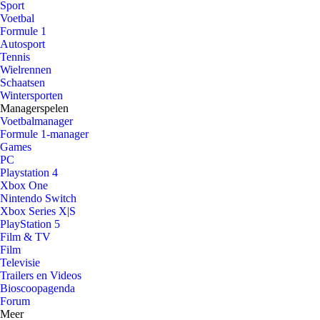
Sport
Voetbal
Formule 1
Autosport
Tennis
Wielrennen
Schaatsen
Wintersporten
Managerspelen
Voetbalmanager
Formule 1-manager
Games
PC
Playstation 4
Xbox One
Nintendo Switch
Xbox Series X|S
PlayStation 5
Film & TV
Film
Televisie
Trailers en Videos
Bioscoopagenda
Forum
Meer