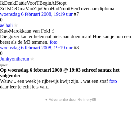
IkDenkDattieVoorTBeginAlStopt
ZelfsDeOmaVanZijnOmaHadNooitEenTovenaarsdiploma
woensdag 6 februari 2008, 19:19 uur
#7
0
aelbali
Kut-Marokkaan van Fok! ;)
Die gozer kan er helemaal niets aan doen man! Hoe kan je nou een
beest als de M3 temmen.
foto
woensdag 6 februari 2008, 19:19 uur
#8
0
Junkyontherun
quote:
Op woensdag 6 februari 2008 @ 19:03 schreef santax het
volgende:
Wauw... een week je rijbewijs kwijt zijn... wat een straf
foto
daar leer je echt iets van...
▼ Advertentie door Refinery89