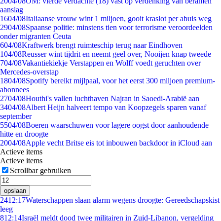
20
04/08
OM: vierde verdachte (18) vast op verdenking van beramen
aanslag
16
04/08
Italiaanse vrouw wint 1 miljoen, gooit kraslot per abuis weg
29
04/08
Spaanse politie: minstens tien voor terrorisme veroordeelden
onder migranten Ceuta
6
04/08
Kraftwerk brengt ruimteschip terug naar Eindhoven
1
04/08
Reusser wint tijdrit en neemt geel over, Nooijen knap tweede
7
04/08
Vakantiekiekje Verstappen en Wolff voedt geruchten over
Mercedes-overstap
18
04/08
Spotify bereikt mijlpaal, voor het eerst 300 miljoen premium-
abonnees
27
04/08
Houthi's vallen luchthaven Najran in Saoedi-Arabië aan
34
04/08
Albert Heijn halveert tempo van Koopzegels sparen vanaf
september
55
04/08
Boeren waarschuwen voor lagere oogst door aanhoudende
hitte en droogte
20
04/08
Apple vecht Britse eis tot inbouwen backdoor in iCloud aan
Actieve items
Actieve items
Scrollbar gebruiken
opslaan
24
12:17
Waterschappen slaan alarm wegens droogte: Gereedschapskist
leeg
8
12:14
Israël meldt dood twee militairen in Zuid-Libanon, vergelding