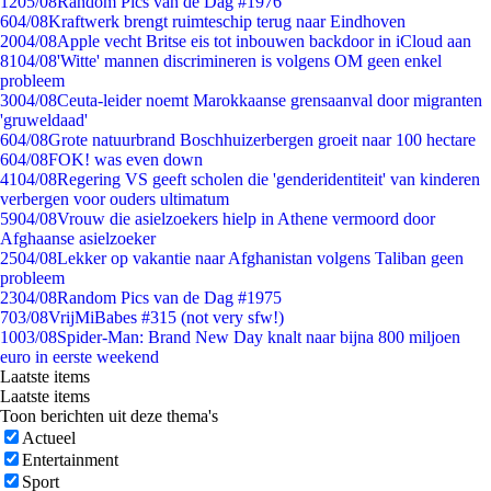
12
05/08
Random Pics van de Dag #1976
6
04/08
Kraftwerk brengt ruimteschip terug naar Eindhoven
20
04/08
Apple vecht Britse eis tot inbouwen backdoor in iCloud aan
81
04/08
'Witte' mannen discrimineren is volgens OM geen enkel
probleem
30
04/08
Ceuta-leider noemt Marokkaanse grensaanval door migranten
'gruweldaad'
6
04/08
Grote natuurbrand Boschhuizerbergen groeit naar 100 hectare
6
04/08
FOK! was even down
41
04/08
Regering VS geeft scholen die 'genderidentiteit' van kinderen
verbergen voor ouders ultimatum
59
04/08
Vrouw die asielzoekers hielp in Athene vermoord door
Afghaanse asielzoeker
25
04/08
Lekker op vakantie naar Afghanistan volgens Taliban geen
probleem
23
04/08
Random Pics van de Dag #1975
7
03/08
VrijMiBabes #315 (not very sfw!)
10
03/08
Spider-Man: Brand New Day knalt naar bijna 800 miljoen
euro in eerste weekend
Laatste items
Laatste items
Toon berichten uit deze thema's
Actueel
Entertainment
Sport