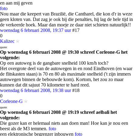
en aan mij geven
foto
Nou maar die keepert van Brazilië, die Cantharel, die kon d'r in weze
geen kloten van. Dat zag je ook bij die penalties, hij lag de hele tijd in
de verkeerde hoek. Maar dan moeje ze daar niet schieten natuurlijk!!
woensdag 6 februari 2008, 19:37 uur
#17
0
Kalizec
quote:
Op woensdag 6 februari 2008 @ 19:30 schreef Corleone-G het
volgende:
Op een autoweg is de gangbare snelheid 100 km/h toch?
Het overgrote deel van de autowegen in en rond Eindhoven (en waar
de flitskasten staan) is 70 en 80 als maximale snelheid ('t zijn immers
autowegen binnen de bebouwde kom). Kortom, het zou zo maar
kunnen dat dit sajuut 70 kilometer te hard reed.
woensdag 6 februari 2008, 19:38 uur
#18
0
Corleone-G
quote:
Op woensdag 6 februari 2008 @ 19:19 schreef aelbali het
volgende:
Die gozer kan er helemaal niets aan doen man! Hoe kan je nou een
beest als de M3 temmen.
foto
een elektronische begrenzer inbouwen
foto