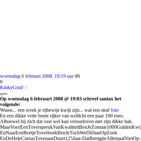
woensdag 6 februari 2008, 19:19 uur
#6
0
KinkyGiraf
quote:
Op woensdag 6 februari 2008 @ 19:03 schreef santax het
volgende:
Wauw... een week je rijbewijs kwijt zijn... wat een straf
foto
En een dikke vette boete rijker van wellicht een paar 100 euro.
Alhoewel hij zich dat vast wel kan veroorloven met zijn dikke bak.
MaarVoorEenToverspreukVanKwaliteitBenJeZomaar1000GuldenKwij
EnNaarEenBeetjeToverboekBenJeTochWel50JaarOpZoek
EnDeHeleCursusTovenaarDuurt125Jaar-DatBrengtieAllemaalNietOp-