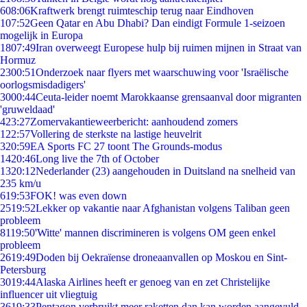
6
08:06
Kraftwerk brengt ruimteschip terug naar Eindhoven
1
07:52
Geen Qatar en Abu Dhabi? Dan eindigt Formule 1-seizoen
mogelijk in Europa
18
07:49
Iran overweegt Europese hulp bij ruimen mijnen in Straat van
Hormuz
23
00:51
Onderzoek naar flyers met waarschuwing voor 'Israëlische
oorlogsmisdadigers'
30
00:44
Ceuta-leider noemt Marokkaanse grensaanval door migranten
'gruweldaad'
4
23:27
Zomervakantieweerbericht: aanhoudend zomers
1
22:57
Vollering de sterkste na lastige heuvelrit
3
20:59
EA Sports FC 27 toont The Grounds-modus
14
20:46
Long live the 7th of October
13
20:12
Nederlander (23) aangehouden in Duitsland na snelheid van
235 km/u
6
19:53
FOK! was even down
25
19:52
Lekker op vakantie naar Afghanistan volgens Taliban geen
probleem
81
19:50
'Witte' mannen discrimineren is volgens OM geen enkel
probleem
26
19:49
Doden bij Oekraïense droneaanvallen op Moskou en Sint-
Petersburg
30
19:44
Alaska Airlines heeft er genoeg van en zet Christelijke
influencer uit vliegtuig
36
19:33
Pentagon verbruikt meer raketten dan kan worden aangevuld,