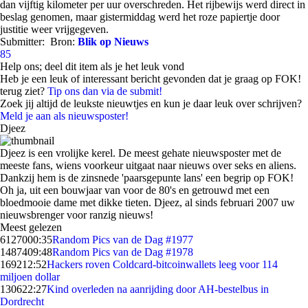
dan vijftig kilometer per uur overschreden. Het rijbewijs werd direct in
beslag genomen, maar gistermiddag werd het roze papiertje door
justitie weer vrijgegeven.
Submitter:
Bron:
Blik op Nieuws
85
Help ons; deel dit item als je het leuk vond
Heb je een leuk of interessant bericht gevonden dat je graag op FOK!
terug ziet?
Tip ons dan via de submit!
Zoek jij altijd de leukste nieuwtjes en kun je daar leuk over schrijven?
Meld je aan als nieuwsposter!
Djeez
Djeez is een vrolijke kerel. De meest gehate nieuwsposter met de
meeste fans, wiens voorkeur uitgaat naar nieuws over seks en aliens.
Dankzij hem is de zinsnede 'paarsgepunte lans' een begrip op FOK!
Oh ja, uit een bouwjaar van voor de 80's en getrouwd met een
bloedmooie dame met dikke tieten. Djeez, al sinds februari 2007 uw
nieuwsbrenger voor ranzig nieuws!
Meest gelezen
61270
00:35
Random Pics van de Dag #1977
14874
09:48
Random Pics van de Dag #1978
1692
12:52
Hackers roven Coldcard-bitcoinwallets leeg voor 114
miljoen dollar
1306
22:27
Kind overleden na aanrijding door AH-bestelbus in
Dordrecht