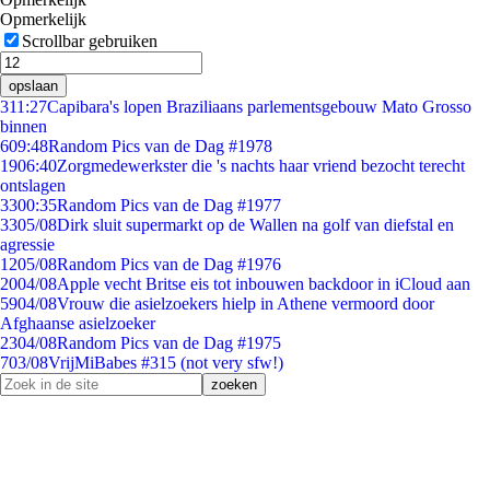
Opmerkelijk
Scrollbar gebruiken
opslaan
3
11:27
Capibara's lopen Braziliaans parlementsgebouw Mato Grosso
binnen
6
09:48
Random Pics van de Dag #1978
19
06:40
Zorgmedewerkster die 's nachts haar vriend bezocht terecht
ontslagen
33
00:35
Random Pics van de Dag #1977
33
05/08
Dirk sluit supermarkt op de Wallen na golf van diefstal en
agressie
12
05/08
Random Pics van de Dag #1976
20
04/08
Apple vecht Britse eis tot inbouwen backdoor in iCloud aan
59
04/08
Vrouw die asielzoekers hielp in Athene vermoord door
Afghaanse asielzoeker
23
04/08
Random Pics van de Dag #1975
7
03/08
VrijMiBabes #315 (not very sfw!)