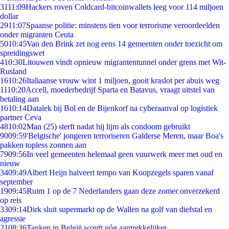
31
11:09
Hackers roven Coldcard-bitcoinwallets leeg voor 114 miljoen
dollar
29
11:07
Spaanse politie: minstens tien voor terrorisme veroordeelden
onder migranten Ceuta
50
10:45
Van den Brink zet nog eens 14 gemeenten onder toezicht om
spreidingswet
4
10:30
Litouwen vindt opnieuw migrantentunnel onder grens met Wit-
Rusland
16
10:26
Italiaanse vrouw wint 1 miljoen, gooit kraslot per abuis weg
11
10:20
Accell, moederbedrijf Sparta en Batavus, vraagt uitstel van
betaling aan
16
10:14
Datalek bij Bol en de Bijenkorf na cyberaanval op logistiek
partner Ceva
48
10:02
Man (25) sterft nadat hij lijm als condoom gebruikt
90
09:59
'Belgische' jongeren terroriseren Galderse Meren, maar Boa's
pakken topless zonnen aan
79
09:56
In veel gemeenten helemaal geen vuurwerk meer met oud en
nieuw
34
09:49
Albert Heijn halveert tempo van Koopzegels sparen vanaf
september
19
09:45
Ruim 1 op de 7 Nederlanders gaan deze zomer onverzekerd
op reis
33
09:14
Dirk sluit supermarkt op de Wallen na golf van diefstal en
agressie
21
08:36
Tanken in België wordt nóg aantrekkelijker