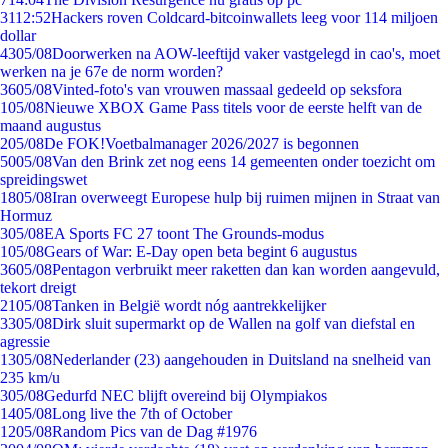
31
12:52
Hackers roven Coldcard-bitcoinwallets leeg voor 114 miljoen
dollar
43
05/08
Doorwerken na AOW-leeftijd vaker vastgelegd in cao's, moet
werken na je 67e de norm worden?
36
05/08
Vinted-foto's van vrouwen massaal gedeeld op seksfora
1
05/08
Nieuwe XBOX Game Pass titels voor de eerste helft van de
maand augustus
2
05/08
De FOK!Voetbalmanager 2026/2027 is begonnen
50
05/08
Van den Brink zet nog eens 14 gemeenten onder toezicht om
spreidingswet
18
05/08
Iran overweegt Europese hulp bij ruimen mijnen in Straat van
Hormuz
3
05/08
EA Sports FC 27 toont The Grounds-modus
1
05/08
Gears of War: E-Day open beta begint 6 augustus
36
05/08
Pentagon verbruikt meer raketten dan kan worden aangevuld,
tekort dreigt
21
05/08
Tanken in België wordt nóg aantrekkelijker
33
05/08
Dirk sluit supermarkt op de Wallen na golf van diefstal en
agressie
13
05/08
Nederlander (23) aangehouden in Duitsland na snelheid van
235 km/u
3
05/08
Gedurfd NEC blijft overeind bij Olympiakos
14
05/08
Long live the 7th of October
12
05/08
Random Pics van de Dag #1976