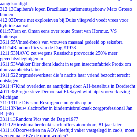
aangekondigd
3
12:13
Capibara's lopen Braziliaans parlementsgebouw Mato Grosso
binnen
4
12:03
Drone met explosieven bij Duits vliegveld voedt vrees voor
hybride aanval
8
11:57
Iran en Oman eens over route Straat van Hormuz, VS
buitenspel
36
11:55
Vinted-foto's van vrouwen massaal gedeeld op seksfora
6
11:54
Random Pics van de Dag #1978
12
11:53
NAVO zet wegens Russische provocatie 250% meer
gevechtsvliegtuigen in
16
11:53
Wakker Dier dient klacht in tegen insectenfabriek Protix om
duurzaamheidsclaims
19
11:52
Zorgmedewerkster die 's nachts haar vriend bezocht terecht
ontslagen
29
11:47
Kind overleden na aanrijding door AH-bestelbus in Dordrecht
40
11:38
Progressieve Democraat El-Sayed wint nipt voorverkiezing
Michigan
7
11:19
The Division Resurgence nu gratis op pc
5
11:13
Nieuw slachtoffer in kindermisbruikzaak zorgprofessional Jan
B. (66)
33
11:13
Random Pics van de Dag #1977
6
11:12
Hiroshima herdenkt slachtoffers atoombom, 81 jaar later
43
11:10
Doorwerken na AOW-leeftijd vaker vastgelegd in cao's, moet
werken na je 67e de norm worden?