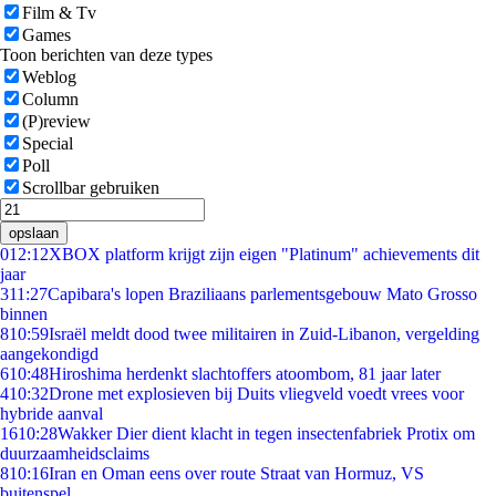
Film & Tv
Games
Toon berichten van deze types
Weblog
Column
(P)review
Special
Poll
Scrollbar gebruiken
opslaan
0
12:12
XBOX platform krijgt zijn eigen "Platinum" achievements dit
jaar
3
11:27
Capibara's lopen Braziliaans parlementsgebouw Mato Grosso
binnen
8
10:59
Israël meldt dood twee militairen in Zuid-Libanon, vergelding
aangekondigd
6
10:48
Hiroshima herdenkt slachtoffers atoombom, 81 jaar later
4
10:32
Drone met explosieven bij Duits vliegveld voedt vrees voor
hybride aanval
16
10:28
Wakker Dier dient klacht in tegen insectenfabriek Protix om
duurzaamheidsclaims
8
10:16
Iran en Oman eens over route Straat van Hormuz, VS
buitenspel