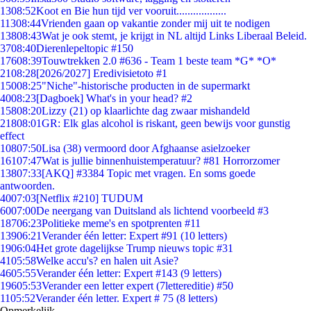
13
08:52
Koot en Bie hun tijd ver vooruit..................
113
08:44
Vrienden gaan op vakantie zonder mij uit te nodigen
138
08:43
Wat je ook stemt, je krijgt in NL altijd Links Liberaal Beleid.
37
08:40
Dierenlepeltopic #150
176
08:39
Touwtrekken 2.0 #636 - Team 1 beste team *G* *O*
21
08:28
[2026/2027] Eredivisietoto #1
150
08:25
"Niche"-historische producten in de supermarkt
40
08:23
[Dagboek] What's in your head? #2
158
08:20
Lizzy (21) op klaarlichte dag zwaar mishandeld
218
08:01
GR: Elk glas alcohol is riskant, geen bewijs voor gunstig
effect
108
07:50
Lisa (38) vermoord door Afghaanse asielzoeker
161
07:47
Wat is jullie binnenhuistemperatuur? #81 Horrorzomer
138
07:33
[AKQ] #3384 Topic met vragen. En soms goede
antwoorden.
40
07:03
[Netflix #210] TUDUM
60
07:00
De neergang van Duitsland als lichtend voorbeeld #3
187
06:23
Politieke meme's en spotprenten #11
139
06:21
Verander één letter: Expert #91 (10 letters)
19
06:04
Het grote dagelijkse Trump nieuws topic #31
41
05:58
Welke accu's? en halen uit Asie?
46
05:55
Verander één letter: Expert #143 (9 letters)
196
05:53
Verander een letter expert (7lettereditie) #50
11
05:52
Verander één letter. Expert # 75 (8 letters)
Opmerkelijk