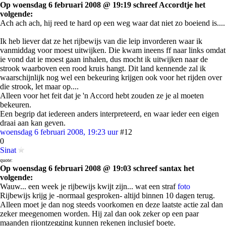
Op woensdag 6 februari 2008 @ 19:19 schreef Accordtje het
volgende:
Ach ach ach, hij reed te hard op een weg waar dat niet zo boeiend is....
Ik heb liever dat ze het rijbewijs van die leip invorderen waar ik
vanmiddag voor moest uitwijken. Die kwam ineens ff naar links omdat
ie vond dat ie moest gaan inhalen, dus mocht ik uitwijken naar de
strook waarboven een rood kruis hangt. Dit land kennende zal ik
waarschijnlijk nog wel een bekeuring krijgen ook voor het rijden over
die strook, let maar op....
Alleen voor het feit dat je 'n Accord hebt zouden ze je al moeten
bekeuren.
Een begrip dat iedereen anders interpreteerd, en waar ieder een eigen
draai aan kan geven.
woensdag 6 februari 2008, 19:23 uur
#12
0
Sinat
quote:
Op woensdag 6 februari 2008 @ 19:03 schreef santax het
volgende:
Wauw... een week je rijbewijs kwijt zijn... wat een straf
foto
Rijbewijs krijg je -normaal gesproken- altijd binnen 10 dagen terug.
Alleen moet je dan nog steeds voorkomen en deze laatste actie zal dan
zeker meegenomen worden. Hij zal dan ook zeker op een paar
maanden rijontzegging kunnen rekenen inclusief boete.