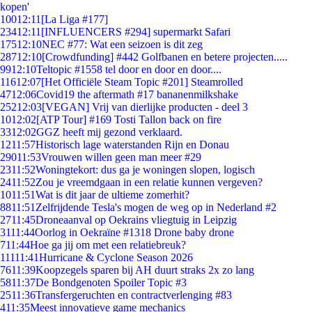
kopen'
100
12:11
[La Liga #177]
234
12:11
[INFLUENCERS #294] supermarkt Safari
175
12:10
NEC #77: Wat een seizoen is dit zeg
287
12:10
[Crowdfunding] #442 Golfbanen en betere projecten.....
99
12:10
Teltopic #1558 tel door en door en door....
116
12:07
[Het Officiële Steam Topic #201] Steamrolled
47
12:06
Covid19 the aftermath #17 bananenmilkshake
252
12:03
[VEGAN] Vrij van dierlijke producten - deel 3
10
12:02
[ATP Tour] #169 Tosti Tallon back on fire
33
12:02
GGZ heeft mij gezond verklaard.
12
11:57
Historisch lage waterstanden Rijn en Donau
290
11:53
Vrouwen willen geen man meer #29
23
11:52
Woningtekort: dus ga je woningen slopen, logisch
24
11:52
Zou je vreemdgaan in een relatie kunnen vergeven?
10
11:51
Wat is dit jaar de ultieme zomerhit?
88
11:51
Zelfrijdende Tesla's mogen de weg op in Nederland #2
27
11:45
Droneaanval op Oekrains vliegtuig in Leipzig
31
11:44
Oorlog in Oekraïne #1318 Drone baby drone
7
11:44
Hoe ga jij om met een relatiebreuk?
111
11:41
Hurricane & Cyclone Season 2026
76
11:39
Koopzegels sparen bij AH duurt straks 2x zo lang
58
11:37
De Bondgenoten Spoiler Topic #3
25
11:36
Transfergeruchten en contractverlenging #83
4
11:35
Meest innovatieve game mechanics