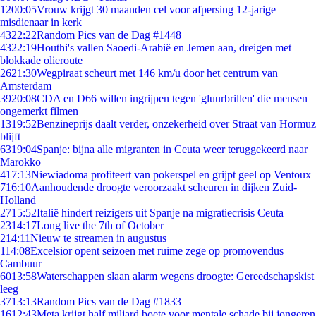
12
00:05
Vrouw krijgt 30 maanden cel voor afpersing 12-jarige
misdienaar in kerk
43
22:22
Random Pics van de Dag #1448
43
22:19
Houthi's vallen Saoedi-Arabië en Jemen aan, dreigen met
blokkade olieroute
26
21:30
Wegpiraat scheurt met 146 km/u door het centrum van
Amsterdam
39
20:08
CDA en D66 willen ingrijpen tegen 'gluurbrillen' die mensen
ongemerkt filmen
13
19:52
Benzineprijs daalt verder, onzekerheid over Straat van Hormuz
blijft
63
19:04
Spanje: bijna alle migranten in Ceuta weer teruggekeerd naar
Marokko
4
17:13
Niewiadoma profiteert van pokerspel en grijpt geel op Ventoux
7
16:10
Aanhoudende droogte veroorzaakt scheuren in dijken Zuid-
Holland
27
15:52
Italië hindert reizigers uit Spanje na migratiecrisis Ceuta
23
14:17
Long live the 7th of October
2
14:11
Nieuw te streamen in augustus
1
14:08
Excelsior opent seizoen met ruime zege op promovendus
Cambuur
60
13:58
Waterschappen slaan alarm wegens droogte: Gereedschapskist
leeg
37
13:13
Random Pics van de Dag #1833
16
12:43
Meta krijgt half miljard boete voor mentale schade bij jongeren