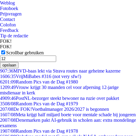
Weblog
Fotoboek
Prijsvragen
Contact
Colofon
Feedback
Tip de redactie
FOK!
FOK!
Scrollbar gebruiken
opslaan
9
07:36
MIVD-baas lekt via Strava routes naar geheime kazerne
16
06:35
VrijMiBabes #316 (not very sfw!)
62
01:09
Random Pics van de Dag #1980
12
09:49
Vrouw krijgt 30 maanden cel voor afpersing 12-jarige
misdienaar in kerk
49
09:46
PostNL-bezorger steekt bewoner na ruzie over pakket
35
08/08
Random Pics van de Dag #1979
2
07/08
De FOK!Voetbalmanager 2026/2027 is begonnen
16
07/08
Meta krijgt half miljard boete voor mentale schade bij jongeren
20
07/08
Denemarken pakt AI-gebruik in scholen aan: extra mondelinge
examens
19
07/08
Random Pics van de Dag #1978