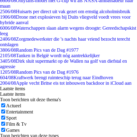
66
06/08
Onlyfans-model met G-cup wil als NASA-ambassadeur naar
maan
25
06/08
Huisarts per direct uit vak gezet om ernstig alcoholmisbruik
19
06/08
Drone met explosieven bij Duits vliegveld voedt vrees voor
hybride aanval
60
06/08
Waterschappen slaan alarm wegens droogte: Gereedschapskist
leeg
24
06/08
Zorgmedewerkster die 's nachts haar vriend bezocht terecht
ontslagen
38
06/08
Random Pics van de Dag #1977
21
05/08
Tanken in België wordt nóg aantrekkelijker
34
05/08
Dirk sluit supermarkt op de Wallen na golf van diefstal en
agressie
12
05/08
Random Pics van de Dag #1976
6
04/08
Kraftwerk brengt ruimteschip terug naar Eindhoven
20
04/08
Apple vecht Britse eis tot inbouwen backdoor in iCloud aan
Laatste items
Laatste items
Toon berichten uit deze thema's
Actueel
Entertainment
Sport
Film & Tv
Games
Toon berichten van deze types