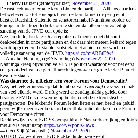
— Thierry Baudet (@thierrybaudet)
November 21, 2020
De rust leek weer terug te keren binnen de partij....... Althans daar leek
het wel even op tot zondagochtend de bom binnen de partij echt
barstte. Raadslid, Statenlid en senator Annabel Nanninga gooide de
knuppel in het hoenderhok door te stellen dat alleen een volledige
sanering van de JFVD een optie is:
Nee, too little, too late. Onacceptabel dat mensen met dit soort
denkbeelden in onze partij zitten en dat daar niet meteen keihard tegen
wordt opgetreden. Ik sta hier volstrekt niet achter, en verwacht een
volledige sanering van de JFVD.
https://t.co/mtARBtEfwf
— Annabel Nanninga (@ANanninga)
November 22, 2020
Nanninga kreeg bijval van vele FVD-politici waardoor voor het eerst
een groot deel van de partij lijnrecht tegenover de grote leider Baudet
kwam te staan.
Was daarmee de gifbeker leeg voor Forum voor Democratie?
Nee, het leek er ineens op dat de inbox van
GeenStijl
de verzamelbak
van veel ellende werd. Driftig werd er zondagmiddag gelekt door
bezorgde FVD'ers die weinig op hebben met de extremistische
partijgenoten. De lekkende Forum-leden lieten er met beeld en geluid
geen twijfel meer over bestaan dat er flinke rotte plekken in de Forum
voor Democratie zitten:
Beeldbewijzen van FvD SS-sympathisant: Naziverheerlijking en foto's
met JFvD bestuurstop
https://t.co/vWpbbX4nwk
— GeenStijl (@geenstijl)
November 22, 2020
AUDIO. Zo werd een JFvD-klokkenluider geroyeerd