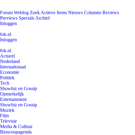
Forum
Weblog
Zoek
Actieve Items
Nieuws
Columns
Reviews
Previews
Specials
Archief
Inloggen
fok.nl
Inloggen
fok.nl
Actueel
Nederland
Internationaal
Economie
Politiek
Tech
Showbiz en Gossip
Opmerkelijk
Entertainment
Showbiz en Gossip
Muziek
Film
Televisie
Media & Cultuur
Bioscoopagenda