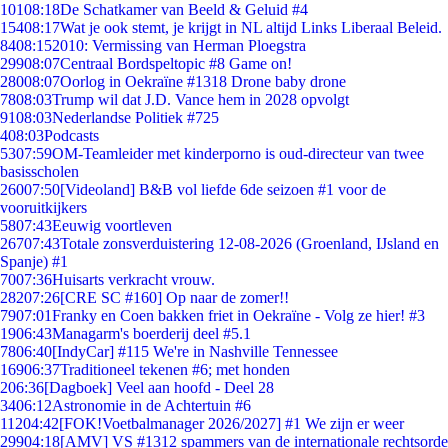
101
08:18
De Schatkamer van Beeld & Geluid #4
154
08:17
Wat je ook stemt, je krijgt in NL altijd Links Liberaal Beleid.
84
08:15
2010: Vermissing van Herman Ploegstra
299
08:07
Centraal Bordspeltopic #8 Game on!
280
08:07
Oorlog in Oekraïne #1318 Drone baby drone
78
08:03
Trump wil dat J.D. Vance hem in 2028 opvolgt
91
08:03
Nederlandse Politiek #725
4
08:03
Podcasts
53
07:59
OM-Teamleider met kinderporno is oud-directeur van twee
basisscholen
260
07:50
[Videoland] B&B vol liefde 6de seizoen #1 voor de
vooruitkijkers
58
07:43
Eeuwig voortleven
267
07:43
Totale zonsverduistering 12-08-2026 (Groenland, IJsland en
Spanje) #1
70
07:36
Huisarts verkracht vrouw.
282
07:26
[CRE SC #160] Op naar de zomer!!
79
07:01
Franky en Coen bakken friet in Oekraïne - Volg ze hier! #3
19
06:43
Managarm's boerderij deel #5.1
78
06:40
[IndyCar] #115 We're in Nashville Tennessee
169
06:37
Traditioneel tekenen #6; met honden
2
06:36
[Dagboek] Veel aan hoofd - Deel 28
34
06:12
Astronomie in de Achtertuin #6
112
04:42
[FOK!Voetbalmanager 2026/2027] #1 We zijn er weer
299
04:18
[AMV] VS #1312 spammers van de internationale rechtsorde