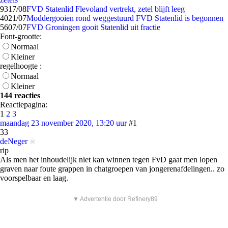
93
17/08
FVD Statenlid Flevoland vertrekt, zetel blijft leeg
40
21/07
Moddergooien rond weggestuurd FVD Statenlid is begonnen
56
07/07
FVD Groningen gooit Statenlid uit fractie
Font-grootte:
Normaal
Kleiner
regelhoogte :
Normaal
Kleiner
144 reacties
Reactiepagina:
1
2
3
maandag 23 november 2020, 13:20 uur
#1
33
deNeger
rip
Als men het inhoudelijk niet kan winnen tegen FvD gaat men lopen
graven naar foute grappen in chatgroepen van jongerenafdelingen.. zo
voorspelbaar en laag.
▼ Advertentie door Refinery89