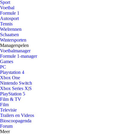
Sport
Voetbal
Formule 1
Autosport
Tennis
Wielrennen
Schaatsen
Wintersporten
Managerspelen
Voetbalmanager
Formule 1-manager
Games
PC
Playstation 4
Xbox One
Nintendo Switch
Xbox Series X|S
PlayStation 5
Film & TV
Film
Televisie
Trailers en Videos
Bioscoopagenda
Forum
Meer