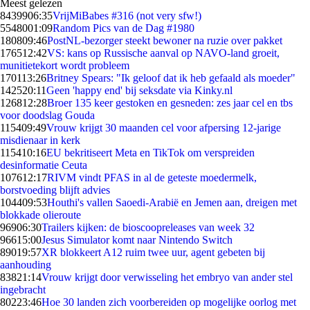
Meest gelezen
84399
06:35
VrijMiBabes #316 (not very sfw!)
55480
01:09
Random Pics van de Dag #1980
1808
09:46
PostNL-bezorger steekt bewoner na ruzie over pakket
1765
12:42
VS: kans op Russische aanval op NAVO-land groeit,
munitietekort wordt probleem
1701
13:26
Britney Spears: "Ik geloof dat ik heb gefaald als moeder"
1425
20:11
Geen 'happy end' bij seksdate via Kinky.nl
1268
12:28
Broer 135 keer gestoken en gesneden: zes jaar cel en tbs
voor doodslag Gouda
1154
09:49
Vrouw krijgt 30 maanden cel voor afpersing 12-jarige
misdienaar in kerk
1154
10:16
EU bekritiseert Meta en TikTok om verspreiden
desinformatie Ceuta
1076
12:17
RIVM vindt PFAS in al de geteste moedermelk,
borstvoeding blijft advies
1044
09:53
Houthi's vallen Saoedi-Arabië en Jemen aan, dreigen met
blokkade olieroute
969
06:30
Trailers kijken: de bioscoopreleases van week 32
966
15:00
Jesus Simulator komt naar Nintendo Switch
890
19:57
XR blokkeert A12 ruim twee uur, agent gebeten bij
aanhouding
838
21:14
Vrouw krijgt door verwisseling het embryo van ander stel
ingebracht
802
23:46
Hoe 30 landen zich voorbereiden op mogelijke oorlog met