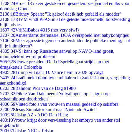
12
08:24
Broer 135 keer gestoken en gesneden: zes jaar cel en tbs voor
doodslag Gouda
31
08:18
Britney Spears: "Ik geloof dat ik heb gefaald als moeder"
21
08:17
RIVM vindt PFAS in al de geteste moedermelk, borstvoeding
blijft advies
16
07:42
VrijMiBabes #316 (not very sfw!)
32
07:20
Amsterdams dierenasiel DOA overspoeld met babykonijntjes
71
06:36
Meer agressie tegen een andersluidende politieke mening, laat
jij je intimideren?
48
05:34
VS: kans op Russische aanval op NAVO-land groeit,
munitietekort wordt probleem
5
05:32
Nieuwe president De la Espriella gaat strijd aan met
drugskartels Colombia
49
05:28
Trump wil dat J.D. Vance hem in 2028 opvolgt
74
05:24
Israël meldt dood twee militairen in Zuid-Libanon, vergelding
aangekondigd
62
03:28
Random Pics van de Dag #1980
57
02:32
Dikke Van Dale neemt 'vulvalippen' op: 'stigma op
schaamlippen doorbreken'
40
00:59
Vinted-foto's van vrouwen massaal gedeeld op seksfora
22
00:28
Jesus Simulator komt naar Nintendo Switch
1
00:25
Uitslag AZ - ADO Den Haag
4
00:10
Vrouw krijgt door verwisseling het embryo van ander stel
ingebracht
3
00:07
Uitslag NEC - Telstar