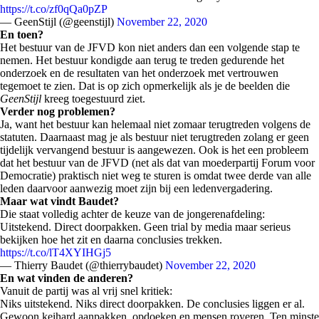
https://t.co/zf0qQa0pZP
— GeenStijl (@geenstijl)
November 22, 2020
En toen?
Het bestuur van de JFVD kon niet anders dan een volgende stap te
nemen. Het bestuur kondigde aan terug te treden gedurende het
onderzoek en de resultaten van het onderzoek met vertrouwen
tegemoet te zien. Dat is op zich opmerkelijk als je de beelden die
GeenStijl
kreeg toegestuurd ziet.
Verder nog problemen?
Ja, want het bestuur kan helemaal niet zomaar terugtreden volgens de
statuten. Daarnaast mag je als bestuur niet terugtreden zolang er geen
tijdelijk vervangend bestuur is aangewezen. Ook is het een probleem
dat het bestuur van de JFVD (net als dat van moederpartij Forum voor
Democratie) praktisch niet weg te sturen is omdat twee derde van alle
leden daarvoor aanwezig moet zijn bij een ledenvergadering.
Maar wat vindt Baudet?
Die staat volledig achter de keuze van de jongerenafdeling:
Uitstekend. Direct doorpakken. Geen trial by media maar serieus
bekijken hoe het zit en daarna conclusies trekken.
https://t.co/lT4XYIHGj5
— Thierry Baudet (@thierrybaudet)
November 22, 2020
En wat vinden de anderen?
Vanuit de partij was al vrij snel kritiek:
Niks uitstekend. Niks direct doorpakken. De conclusies liggen er al.
Gewoon keihard aanpakken, opdoeken en mensen royeren. Ten minste