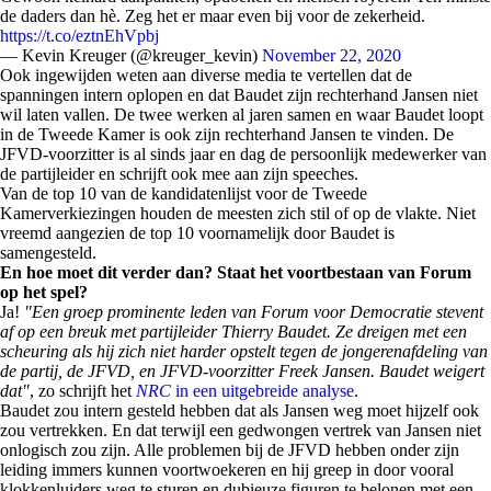
de daders dan hè. Zeg het er maar even bij voor de zekerheid.
https://t.co/eztnEhVpbj
— Kevin Kreuger (@kreuger_kevin)
November 22, 2020
Ook ingewijden weten aan diverse media te vertellen dat de
spanningen intern oplopen en dat Baudet zijn rechterhand Jansen niet
wil laten vallen. De twee werken al jaren samen en waar Baudet loopt
in de Tweede Kamer is ook zijn rechterhand Jansen te vinden. De
JFVD-voorzitter is al sinds jaar en dag de persoonlijk medewerker van
de partijleider en schrijft ook mee aan zijn speeches.
Van de top 10 van de kandidatenlijst voor de Tweede
Kamerverkiezingen houden de meesten zich stil of op de vlakte. Niet
vreemd aangezien de top 10 voornamelijk door Baudet is
samengesteld.
En hoe moet dit verder dan? Staat het voortbestaan van Forum
op het spel?
Ja!
"Een groep prominente leden van Forum voor Democratie stevent
af op een breuk met partijleider Thierry Baudet. Ze dreigen met een
scheuring als hij zich niet harder opstelt tegen de jongerenafdeling van
de partij, de JFVD, en JFVD-voorzitter Freek Jansen. Baudet weigert
dat"
, zo schrijft het
NRC
in een uitgebreide analyse
.
Baudet zou intern gesteld hebben dat als Jansen weg moet hijzelf ook
zou vertrekken. En dat terwijl een gedwongen vertrek van Jansen niet
onlogisch zou zijn. Alle problemen bij de JFVD hebben onder zijn
leiding immers kunnen voortwoekeren en hij greep in door vooral
klokkenluiders weg te sturen en dubieuze figuren te belonen met een