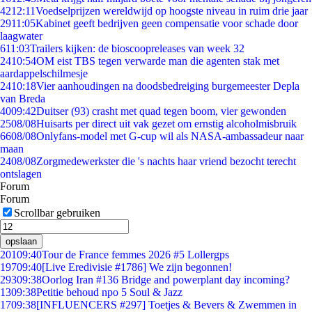
42
12:11
Voedselprijzen wereldwijd op hoogste niveau in ruim drie jaar
29
11:05
Kabinet geeft bedrijven geen compensatie voor schade door
laagwater
6
11:03
Trailers kijken: de bioscoopreleases van week 32
24
10:54
OM eist TBS tegen verwarde man die agenten stak met
aardappelschilmesje
24
10:18
Vier aanhoudingen na doodsbedreiging burgemeester Depla
van Breda
40
09:42
Duitser (93) crasht met quad tegen boom, vier gewonden
25
08/08
Huisarts per direct uit vak gezet om ernstig alcoholmisbruik
66
08/08
Onlyfans-model met G-cup wil als NASA-ambassadeur naar
maan
24
08/08
Zorgmedewerkster die 's nachts haar vriend bezocht terecht
ontslagen
Forum
Forum
Scrollbar gebruiken
opslaan
201
09:40
Tour de France femmes 2026 #5 Lollergps
197
09:40
[Live Eredivisie #1786] We zijn begonnen!
293
09:38
Oorlog Iran #136 Bridge and powerplant day incoming?
13
09:38
Petitie behoud npo 5 Soul & Jazz
17
09:38
[INFLUENCERS #297] Toetjes & Bevers & Zwemmen in