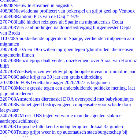
2
08/08
Nieuw te streamen in augustus
4
08/08
Niewiadoma profiteert van pokerspel en grijpt geel op Ventoux
35
08/08
Random Pics van de Dag #1979
27
07/08
Italië hindert reizigers uit Spanje na migratiecrisis Ceuta
24
07/08
Vier aanhoudingen na doodsbedreiging burgemeester Depla
van Breda
11
07/08
Smokkelbende opgerold in Spanje, verdienden miljoenen aan
migranten
39
07/08
CDA en D66 willen ingrijpen tegen 'gluurbrillen' die mensen
ongemerkt filmen
13
07/08
Benzineprijs daalt verder, onzekerheid over Straat van Hormuz
blijft
42
07/08
Voedselprijzen wereldwijd op hoogste niveau in ruim drie jaar
23
07/08
Quake krijgt na 30 jaar een gratis uitbreiding
2
07/08
De FOK!Voetbalmanager 2026/2027 is begonnen
71
07/08
Meer agressie tegen een andersluidende politieke mening, laat
jij je intimideren?
32
07/08
Amsterdams dierenasiel DOA overspoeld met babykonijntjes
29
07/08
Kabinet geeft bedrijven geen compensatie voor schade door
laagwater
24
07/08
OM eist TBS tegen verwarde man die agenten stak met
aardappelschilmesje
30
07/08
Tropische hitte keert zondag terug met lokaal 32 graden
30
07/08
Trump grijpt weer in op automatisch staatsburgerschap bij