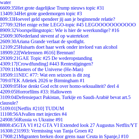
water
66
09:35
Het grote dagelijkse Trump nieuws topic #31
134
09:34
Het grote goedemorgen topic #3
8
09:33
Hoeveel geld spendeer jij aan je beginnende relatie?
277
09:32
Het enige echte LEGO-topic #45 LEGOOOOOOOOOOO
89
09:32
Voorspellingstopic: Wie is hier de weerkundige? #16
250
09:30
Nederland stevent af op watertekort
26
09:30
Ariana Grande verlaat de spotlight.
121
09:25
Huisarts doet haar werk onder invloed van alcohol
189
09:22
[Wielrennen #616] Brennan!
293
09:21
GAE Topic #25 De wederopstanding
43
09:17
[Crowdfunding] #443 Rentestijgingen?
37
09:11
Masters of the Universe (He-Man)
185
09:11
NEC #77: Wat een seizoen is dit zeg
7
09:07
EK Atletiek 2026 te Birmingham #1
120
09:05
Hoe denkt God echt over homo-seksualiteit? deel 4
42
09:05
Horrorfilms #33: Halloween
31
09:04
Defensiepact Pakistan, Turkije en Saudi-Arabië bevat art.5
clausule?
51
09:01
[Netflix #210] TUDUM
111
08:56
Afvallen met injecties #4
249
08:56
Russia vs Ukraine #91
88
08:45
GTA VI #12 GTA VI Extended look 27 Augustus Netflix/YT
163
08:23
1993: Vermissing van Tanja Groen #2
179
08:21
Migranten breken door grens naar Ceuta in Spanje,l #10