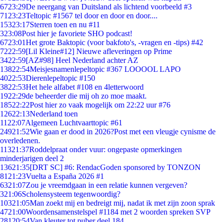
67
23:29
De neergang van Duitsland als lichtend voorbeeld #3
71
23:23
Teltopic #1567 tel door en door en door....
153
23:17
Sterren toen en nu #11
3
23:08
Post hier je favoriete SHO podcast!
67
23:01
Het grote Baktopic (voor bakfoto's, -vragen en -tips) #42
72
22:59
[Lil Kleine#12] Nieuwe afleveringen op Prime
34
22:59
[AZ#98] Heel Nederland achter AZ
138
22:54
Meisjesnamenlepeltopic #367 LOOOOL LAPO
40
22:53
Dierenlepeltopic #150
38
22:53
Het hele alfabet #108 en 4letterwoord
19
22:29
de beheerder die mij oh zo moe maakt.
185
22:22
Post hier zo vaak mogelijk om 22:22 uur #76
126
22:13
Nederland toen
11
22:07
Algemeen Luchtvaarttopic #61
249
21:52
Wie gaan er dood in 2026?Post met een vleugje cynisme de
overledenen.
113
21:37
Roddelpraat onder vuur: ongepaste opmerkingen
minderjarigen deel 2
136
21:35
[DRT SC] #6: RendacGoden sponsored by TONZON
81
21:23
Vuelta a España 2026 #1
63
21:07
Zou je vreemdgaan in een relatie kunnen vergeven?
3
21:06
Scholensysteem tegenwoordig?
103
21:05
Man zoekt mij en bedreigt mij, nadat ik met zijn zoon sprak
47
21:00
Woordensamenstelspel #1184 met 2 woorden spreken SVP
281
20:54
Van kleuter tot puber deel 184