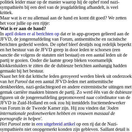
politiek leider maar op de manier waarop hij de ophef rond nazi-
sympathieën bij een deel van de jeugdafdeling afhandelt, is veel
kritiek.
Maar wat is er nu allemaal aan de hand en komt dit goed? We zetten
het voor jullie op een rijtje:
Wat is er aan de hand?
In
april doken er al berichten op
dat er in app-groepen gelieerd aan de
JFVD, de jongerenafdeling van Forum, antisemitische en racistische
berichten gedeeld werden. De ophef bleef destijds nog redelijk beperkt
en het bestuur van de JFVD greep in door leden te schorsen (een
sanctie die volgens de statuten niet bestaat) en een aantal leden uit de
partij te gooien. Onder die laatste groep bleken voornamelijk
klokkenluiders te zitten die de dubieuze berichten aanhangig hadden
gemaakt bij het bestuur.
Naast het feit dat kritische leden geroyeerd werden bleek uit onderzoek
van
het Parool
dat een aantal JFVD-leden met antisemitische
denkbeelden, nazi-gedachtegoed en andere extremistische uitingen met
gemak carrière maakten binnen de partij. Zo werd één van de dubieuze
figuren uit de jongerenafdeling gepromoveerd naar coördinator van de
JFVD in Zuid-Holland en ook zou hij inmiddels fractiemedewerker
van Forum in de Tweede Kamer zijn. Hij zou vinden dat
'Joden
internationale pedonetwerken hebben en vrouwen massaal de
pornografie in helpen'
.
Het Parool
zette in
een uitgebreid artikel
op een rij dat de Nazi-
sympathieën niet onopgemerkt konden zijn gebleven. Saillant detail is