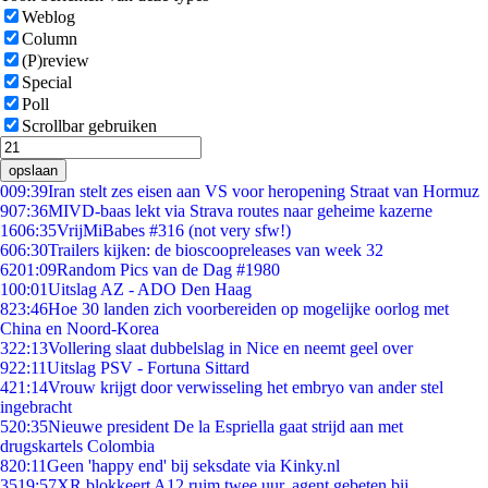
Weblog
Column
(P)review
Special
Poll
Scrollbar gebruiken
opslaan
0
09:39
Iran stelt zes eisen aan VS voor heropening Straat van Hormuz
9
07:36
MIVD-baas lekt via Strava routes naar geheime kazerne
16
06:35
VrijMiBabes #316 (not very sfw!)
6
06:30
Trailers kijken: de bioscoopreleases van week 32
62
01:09
Random Pics van de Dag #1980
1
00:01
Uitslag AZ - ADO Den Haag
8
23:46
Hoe 30 landen zich voorbereiden op mogelijke oorlog met
China en Noord-Korea
3
22:13
Vollering slaat dubbelslag in Nice en neemt geel over
9
22:11
Uitslag PSV - Fortuna Sittard
4
21:14
Vrouw krijgt door verwisseling het embryo van ander stel
ingebracht
5
20:35
Nieuwe president De la Espriella gaat strijd aan met
drugskartels Colombia
8
20:11
Geen 'happy end' bij seksdate via Kinky.nl
35
19:57
XR blokkeert A12 ruim twee uur, agent gebeten bij