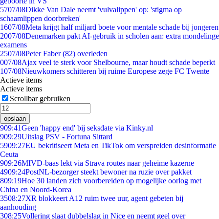
geboorte in VS
57
07/08
Dikke Van Dale neemt 'vulvalippen' op: 'stigma op
schaamlippen doorbreken'
16
07/08
Meta krijgt half miljard boete voor mentale schade bij jongeren
20
07/08
Denemarken pakt AI-gebruik in scholen aan: extra mondelinge
examens
25
07/08
Peter Faber (82) overleden
0
07/08
Ajax veel te sterk voor Shelbourne, maar houdt schade beperkt
1
07/08
Nieuwkomers schitteren bij ruime Europese zege FC Twente
Actieve items
Actieve items
Scrollbar gebruiken
opslaan
9
09:41
Geen 'happy end' bij seksdate via Kinky.nl
9
09:29
Uitslag PSV - Fortuna Sittard
59
09:27
EU bekritiseert Meta en TikTok om verspreiden desinformatie
Ceuta
9
09:26
MIVD-baas lekt via Strava routes naar geheime kazerne
49
09:24
PostNL-bezorger steekt bewoner na ruzie over pakket
8
09:19
Hoe 30 landen zich voorbereiden op mogelijke oorlog met
China en Noord-Korea
35
08:27
XR blokkeert A12 ruim twee uur, agent gebeten bij
aanhouding
3
08:25
Vollering slaat dubbelslag in Nice en neemt geel over