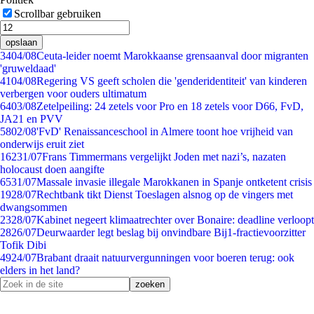
Scrollbar gebruiken
opslaan
34
04/08
Ceuta-leider noemt Marokkaanse grensaanval door migranten
'gruweldaad'
41
04/08
Regering VS geeft scholen die 'genderidentiteit' van kinderen
verbergen voor ouders ultimatum
64
03/08
Zetelpeiling: 24 zetels voor Pro en 18 zetels voor D66, FvD,
JA21 en PVV
58
02/08
'FvD' Renaissanceschool in Almere toont hoe vrijheid van
onderwijs eruit ziet
162
31/07
Frans Timmermans vergelijkt Joden met nazi’s, nazaten
holocaust doen aangifte
65
31/07
Massale invasie illegale Marokkanen in Spanje ontketent crisis
19
28/07
Rechtbank tikt Dienst Toeslagen alsnog op de vingers met
dwangsommen
23
28/07
Kabinet negeert klimaatrechter over Bonaire: deadline verloopt
28
26/07
Deurwaarder legt beslag bij onvindbare Bij1-fractievoorzitter
Tofik Dibi
49
24/07
Brabant draait natuurvergunningen voor boeren terug: ook
elders in het land?