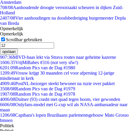
Amsterdam
7
08/08
Aanhoudende droogte veroorzaakt scheuren in dijken Zuid-
Holland
24
07/08
Vier aanhoudingen na doodsbedreiging burgemeester Depla
van Breda
Opmerkelijk
Opmerkelijk
Scrollbar gebruiken
opslaan
9
07:36
MIVD-baas lekt via Strava routes naar geheime kazerne
16
06:35
VrijMiBabes #316 (not very sfw!)
62
01:09
Random Pics van de Dag #1980
12
09:49
Vrouw krijgt 30 maanden cel voor afpersing 12-jarige
misdienaar in kerk
49
09:46
PostNL-bezorger steekt bewoner na ruzie over pakket
35
08/08
Random Pics van de Dag #1979
19
07/08
Random Pics van de Dag #1978
40
06/08
Duitser (93) crasht met quad tegen boom, vier gewonden
66
06/08
Onlyfans-model met G-cup wil als NASA-ambassadeur naar
maan
12
06/08
Capibara's lopen Braziliaans parlementsgebouw Mato Grosso
binnen
Politiek
Politiek