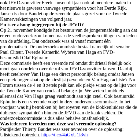
ook JFVD-voorzitter Freek Jansen dit jaar ook al meerdere malen in
het nieuws is geweest vanwege sympathieën voor het Derde Rijk.
Jansen is door Baudet op de zevende plaats gezet voor de Tweede
Kamerverkiezingen van volgend jaar.
En is er alsnog ingegrepen bij de JFVD?
Op 21 november kondigde het bestuur van de jongerenafdeling aan dat
er een onderzoek zou komen naar de veelbesproken uitingen van leden
van de afdeling. Dat onderzoek was al vanaf moment één
problematisch. De onderzoeksommissie bestaat namelijk uit senator
Paul Cliteur, Tweede Kamerlid Wybren van Haga en FVD-
bestuurslid Olaf Ephraim.
Deze commissie heeft een vreemde rol omdat dit drietal feitelijk ook
moet gaan oordelen over de rol van JFVD-voorzitter Jansen. Daarbij
heeft zetelrover Van Haga een direct persoonlijk belang omdat Jansen
een plek hoger staat op de kieslijst (zevende en Van Haga achtste). Nu
Forum tussen de 4 en 8 zetels peilt kan elk plekje winst op de lijst voor
de Tweede Kamer van cruciaal belang zijn. We weten inmiddels
allemaal dat Van Haga graag vasthoudt aan zijn zetel. Ook bestuurslid
Ephraim is een vreemde vogel in deze onderzoekscommissie. In het
voorjaar was hij betrokken bij het royeren van de klokkenluiders die de
dubieuze sympathieën binnen de JFVD aan de kaak stelden. De
onderzoekscommissie is dus alles behalve onafhankelijk.
Was iedereen tevreden met deze wat vreemde oplossing?
Partijleider Thierry Baudet was zeer tevreden over de oplossing:
Uitstekend optreden.
https://t.co/4aGxU1l8yh