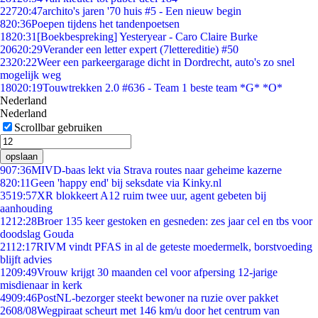
227
20:47
archito's jaren '70 huis #5 - Een nieuw begin
8
20:36
Poepen tijdens het tandenpoetsen
18
20:31
[Boekbespreking] Yesteryear - Caro Claire Burke
206
20:29
Verander een letter expert (7lettereditie) #50
23
20:22
Weer een parkeergarage dicht in Dordrecht, auto's zo snel
mogelijk weg
180
20:19
Touwtrekken 2.0 #636 - Team 1 beste team *G* *O*
Nederland
Nederland
Scrollbar gebruiken
opslaan
9
07:36
MIVD-baas lekt via Strava routes naar geheime kazerne
8
20:11
Geen 'happy end' bij seksdate via Kinky.nl
35
19:57
XR blokkeert A12 ruim twee uur, agent gebeten bij
aanhouding
12
12:28
Broer 135 keer gestoken en gesneden: zes jaar cel en tbs voor
doodslag Gouda
21
12:17
RIVM vindt PFAS in al de geteste moedermelk, borstvoeding
blijft advies
12
09:49
Vrouw krijgt 30 maanden cel voor afpersing 12-jarige
misdienaar in kerk
49
09:46
PostNL-bezorger steekt bewoner na ruzie over pakket
26
08/08
Wegpiraat scheurt met 146 km/u door het centrum van