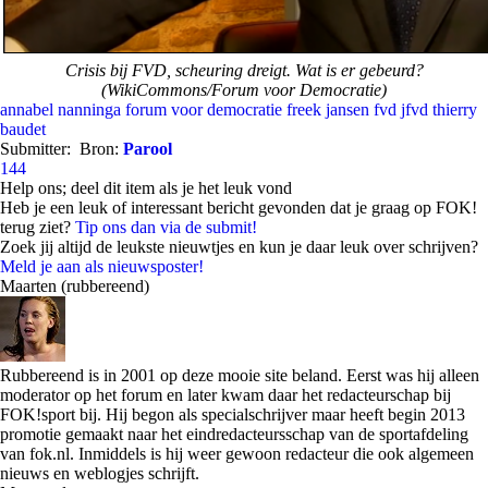
Crisis bij FVD, scheuring dreigt. Wat is er gebeurd?
(WikiCommons/Forum voor Democratie)
annabel nanninga
forum voor democratie
freek jansen
fvd
jfvd
thierry
baudet
Submitter:
Bron:
Parool
144
Help ons; deel dit item als je het leuk vond
Heb je een leuk of interessant bericht gevonden dat je graag op FOK!
terug ziet?
Tip ons dan via de submit!
Zoek jij altijd de leukste nieuwtjes en kun je daar leuk over schrijven?
Meld je aan als nieuwsposter!
Maarten (rubbereend)
Rubbereend is in 2001 op deze mooie site beland. Eerst was hij alleen
moderator op het forum en later kwam daar het redacteurschap bij
FOK!sport bij. Hij begon als specialschrijver maar heeft begin 2013
promotie gemaakt naar het eindredacteursschap van de sportafdeling
van fok.nl. Inmiddels is hij weer gewoon redacteur die ook algemeen
nieuws en weblogjes schrijft.