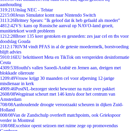
aanhouding
3
19:21
Uitslag NEC - Telstar
22
15:00
Jesus Simulator komt naar Nintendo Switch
31
13:26
Britney Spears: "Ik geloof dat ik heb gefaald als moeder"
48
12:42
VS: kans op Russische aanval op NAVO-land groeit,
munitietekort wordt probleem
12
12:28
Broer 135 keer gestoken en gesneden: zes jaar cel en tbs voor
doodslag Gouda
21
12:17
RIVM vindt PFAS in al de geteste moedermelk, borstvoeding
blijft advies
59
10:16
EU bekritiseert Meta en TikTok om verspreiden desinformatie
Ceuta
43
09:53
Houthi's vallen Saoedi-Arabië en Jemen aan, dreigen met
blokkade olieroute
12
09:49
Vrouw krijgt 30 maanden cel voor afpersing 12-jarige
misdienaar in kerk
49
09:46
PostNL-bezorger steekt bewoner na ruzie over pakket
26
08/08
Wegpiraat scheurt met 146 km/u door het centrum van
Amsterdam
7
08/08
Aanhoudende droogte veroorzaakt scheuren in dijken Zuid-
Holland
0
08/08
Van de Zandschulp overleeft matchpoints, ook Griekspoor
verder in Montreal
1
08/08
Excelsior opent seizoen met ruime zege op promovendus
Cambuur