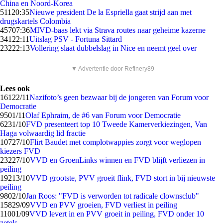
China en Noord-Korea
511
20:35
Nieuwe president De la Espriella gaat strijd aan met
drugskartels Colombia
457
07:36
MIVD-baas lekt via Strava routes naar geheime kazerne
341
22:11
Uitslag PSV - Fortuna Sittard
232
22:13
Vollering slaat dubbelslag in Nice en neemt geel over
▼ Advertentie door Refinery89
Lees ook
161
22/11
Nazifoto’s geen bezwaar bij de jongeren van Forum voor
Democratie
95
01/11
Olaf Ephraim, de #6 van Forum voor Democratie
62
31/10
FVD presenteert top 10 Tweede Kamerverkiezingen, Van
Haga volwaardig lid fractie
107
27/10
Flirt Baudet met complotwappies zorgt voor weglopen
kiezers FVD
232
27/10
VVD en GroenLinks winnen en FVD blijft verliezen in
peiling
192
13/10
VVD grootste, PVV groeit flink, FVD stort in bij nieuwste
peiling
98
02/10
Jan Roos: "FVD is verworden tot radicale clownsclub"
158
29/09
VVD en PVV groeien, FVD verliest in peiling
110
01/09
VVD levert in en PVV groeit in peiling, FVD onder 10
zetels