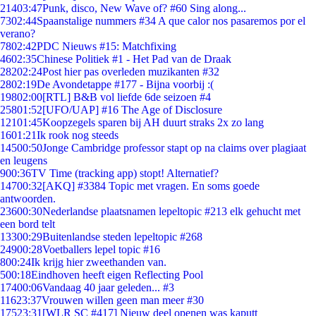
214
03:47
Punk, disco, New Wave of? #60 Sing along...
73
02:44
Spaanstalige nummers #34 A que calor nos pasaremos por el
verano?
78
02:42
PDC Nieuws #15: Matchfixing
46
02:35
Chinese Politiek #1 - Het Pad van de Draak
282
02:24
Post hier pas overleden muzikanten #32
28
02:19
De Avondetappe #177 - Bijna voorbij :(
198
02:00
[RTL] B&B vol liefde 6de seizoen #4
258
01:52
[UFO/UAP] #16 The Age of Disclosure
121
01:45
Koopzegels sparen bij AH duurt straks 2x zo lang
16
01:21
Ik rook nog steeds
145
00:50
Jonge Cambridge professor stapt op na claims over plagiaat
en leugens
9
00:36
TV Time (tracking app) stopt! Alternatief?
147
00:32
[AKQ] #3384 Topic met vragen. En soms goede
antwoorden.
236
00:30
Nederlandse plaatsnamen lepeltopic #213 elk gehucht met
een bord telt
133
00:29
Buitenlandse steden lepeltopic #268
249
00:28
Voetballers lepel topic #16
8
00:24
Ik krijg hier zweethanden van.
5
00:18
Eindhoven heeft eigen Reflecting Pool
174
00:06
Vandaag 40 jaar geleden... #3
116
23:37
Vrouwen willen geen man meer #30
175
23:31
[WLR SC #417] Nieuw deel openen was kaputt