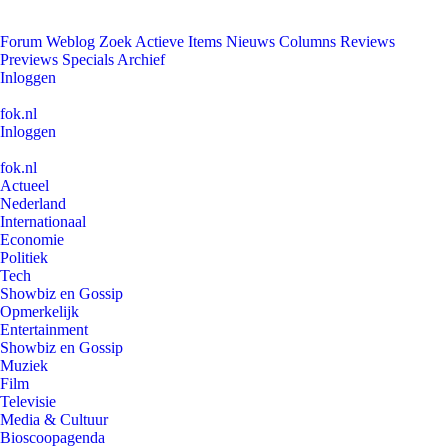
Forum
Weblog
Zoek
Actieve Items
Nieuws
Columns
Reviews
Previews
Specials
Archief
Inloggen
fok.nl
Inloggen
fok.nl
Actueel
Nederland
Internationaal
Economie
Politiek
Tech
Showbiz en Gossip
Opmerkelijk
Entertainment
Showbiz en Gossip
Muziek
Film
Televisie
Media & Cultuur
Bioscoopagenda