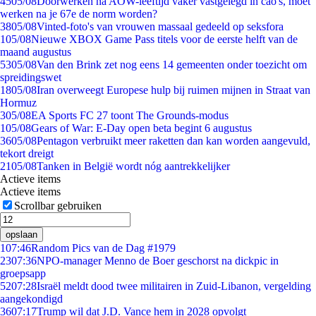
45
05/08
Doorwerken na AOW-leeftijd vaker vastgelegd in cao's, moet
werken na je 67e de norm worden?
38
05/08
Vinted-foto's van vrouwen massaal gedeeld op seksfora
1
05/08
Nieuwe XBOX Game Pass titels voor de eerste helft van de
maand augustus
53
05/08
Van den Brink zet nog eens 14 gemeenten onder toezicht om
spreidingswet
18
05/08
Iran overweegt Europese hulp bij ruimen mijnen in Straat van
Hormuz
3
05/08
EA Sports FC 27 toont The Grounds-modus
1
05/08
Gears of War: E-Day open beta begint 6 augustus
36
05/08
Pentagon verbruikt meer raketten dan kan worden aangevuld,
tekort dreigt
21
05/08
Tanken in België wordt nóg aantrekkelijker
Actieve items
Actieve items
Scrollbar gebruiken
opslaan
1
07:46
Random Pics van de Dag #1979
23
07:36
NPO-manager Menno de Boer geschorst na dickpic in
groepsapp
52
07:28
Israël meldt dood twee militairen in Zuid-Libanon, vergelding
aangekondigd
36
07:17
Trump wil dat J.D. Vance hem in 2028 opvolgt