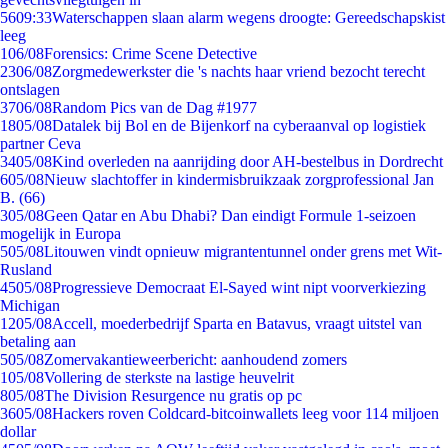
56
09:33
Waterschappen slaan alarm wegens droogte: Gereedschapskist
leeg
1
06/08
Forensics: Crime Scene Detective
23
06/08
Zorgmedewerkster die 's nachts haar vriend bezocht terecht
ontslagen
37
06/08
Random Pics van de Dag #1977
18
05/08
Datalek bij Bol en de Bijenkorf na cyberaanval op logistiek
partner Ceva
34
05/08
Kind overleden na aanrijding door AH-bestelbus in Dordrecht
6
05/08
Nieuw slachtoffer in kindermisbruikzaak zorgprofessional Jan
B. (66)
3
05/08
Geen Qatar en Abu Dhabi? Dan eindigt Formule 1-seizoen
mogelijk in Europa
5
05/08
Litouwen vindt opnieuw migrantentunnel onder grens met Wit-
Rusland
45
05/08
Progressieve Democraat El-Sayed wint nipt voorverkiezing
Michigan
12
05/08
Accell, moederbedrijf Sparta en Batavus, vraagt uitstel van
betaling aan
5
05/08
Zomervakantieweerbericht: aanhoudend zomers
1
05/08
Vollering de sterkste na lastige heuvelrit
8
05/08
The Division Resurgence nu gratis op pc
36
05/08
Hackers roven Coldcard-bitcoinwallets leeg voor 114 miljoen
dollar