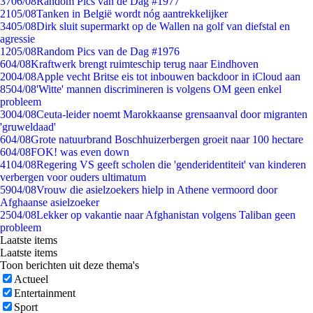
37
06/08
Random Pics van de Dag #1977
21
05/08
Tanken in België wordt nóg aantrekkelijker
34
05/08
Dirk sluit supermarkt op de Wallen na golf van diefstal en
agressie
12
05/08
Random Pics van de Dag #1976
6
04/08
Kraftwerk brengt ruimteschip terug naar Eindhoven
20
04/08
Apple vecht Britse eis tot inbouwen backdoor in iCloud aan
85
04/08
'Witte' mannen discrimineren is volgens OM geen enkel
probleem
30
04/08
Ceuta-leider noemt Marokkaanse grensaanval door migranten
'gruweldaad'
6
04/08
Grote natuurbrand Boschhuizerbergen groeit naar 100 hectare
6
04/08
FOK! was even down
41
04/08
Regering VS geeft scholen die 'genderidentiteit' van kinderen
verbergen voor ouders ultimatum
59
04/08
Vrouw die asielzoekers hielp in Athene vermoord door
Afghaanse asielzoeker
25
04/08
Lekker op vakantie naar Afghanistan volgens Taliban geen
probleem
Laatste items
Laatste items
Toon berichten uit deze thema's
Actueel
Entertainment
Sport