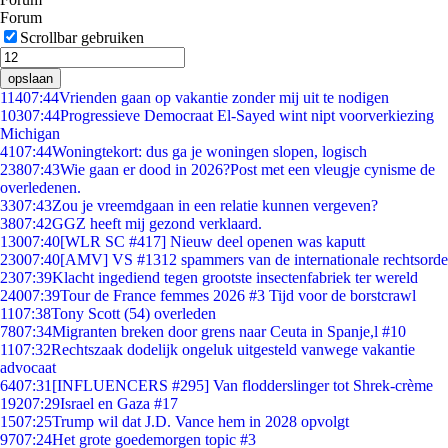
Forum
Scrollbar gebruiken
opslaan
114
07:44
Vrienden gaan op vakantie zonder mij uit te nodigen
103
07:44
Progressieve Democraat El-Sayed wint nipt voorverkiezing
Michigan
41
07:44
Woningtekort: dus ga je woningen slopen, logisch
238
07:43
Wie gaan er dood in 2026?Post met een vleugje cynisme de
overledenen.
33
07:43
Zou je vreemdgaan in een relatie kunnen vergeven?
38
07:42
GGZ heeft mij gezond verklaard.
130
07:40
[WLR SC #417] Nieuw deel openen was kaputt
230
07:40
[AMV] VS #1312 spammers van de internationale rechtsorde
23
07:39
Klacht ingediend tegen grootste insectenfabriek ter wereld
240
07:39
Tour de France femmes 2026 #3 Tijd voor de borstcrawl
11
07:38
Tony Scott (54) overleden
78
07:34
Migranten breken door grens naar Ceuta in Spanje,l #10
11
07:32
Rechtszaak dodelijk ongeluk uitgesteld vanwege vakantie
advocaat
64
07:31
[INFLUENCERS #295] Van flodderslinger tot Shrek-crème
192
07:29
Israel en Gaza #17
15
07:25
Trump wil dat J.D. Vance hem in 2028 opvolgt
97
07:24
Het grote goedemorgen topic #3