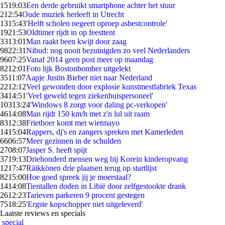
15
19:03
Een derde gebruikt smartphone achter het stuur
2
12:54
Oude muziek herleeft in Utrecht
13
15:43
'Helft scholen negeert oproep asbestcontrole'
19
21:53
Oldtimer rijdt in op feesttent
33
13:01
Man raakt been kwijt door zaag
98
22:31
Nibud: nog nooit bezuinigden zo veel Nederlanders
96
07:25
Vanaf 2014 geen post meer op maandag
82
12:01
Foto lijk Bostonbomber uitgelekt
35
11:07
Aapje Justin Bieber niet naar Nederland
22
12:12
Veel gewonden door explosie kunstmestfabriek Texas
34
14:51
'Veel geweld tegen ziekenhuispersoneel'
103
13:24
'Windows 8 zorgt voor daling pc-verkopen'
46
14:08
Man rijdt 150 km/h met z'n lul uit raam
83
12:38
Frietboer komt met wietmayo
14
15:04
Rappers, dj's en zangers spreken met Kamerleden
66
06:57
Meer gezinnen in de schulden
27
08:07
Jasper S. heeft spijt
37
19:13
Driehonderd mensen weg bij Korein kinderopvang
12
17:47
Räikkönen drie plaatsen terug op startlijst
82
15:00
Hoe goed spreek jij je moerstaal?
14
14:08
Tientallen doden in Libië door zelfgestookte drank
26
12:23
Tarieven parkeren 9 procent gestegen
75
18:25
'Ergste kopschopper niet uitgeleverd'
Laatste reviews en specials
special