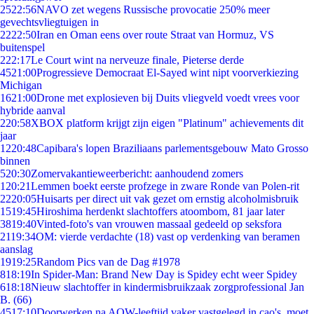
25
22:56
NAVO zet wegens Russische provocatie 250% meer
gevechtsvliegtuigen in
22
22:50
Iran en Oman eens over route Straat van Hormuz, VS
buitenspel
2
22:17
Le Court wint na nerveuze finale, Pieterse derde
45
21:00
Progressieve Democraat El-Sayed wint nipt voorverkiezing
Michigan
16
21:00
Drone met explosieven bij Duits vliegveld voedt vrees voor
hybride aanval
2
20:58
XBOX platform krijgt zijn eigen "Platinum" achievements dit
jaar
12
20:48
Capibara's lopen Braziliaans parlementsgebouw Mato Grosso
binnen
5
20:30
Zomervakantieweerbericht: aanhoudend zomers
1
20:21
Lemmen boekt eerste profzege in zware Ronde van Polen-rit
22
20:05
Huisarts per direct uit vak gezet om ernstig alcoholmisbruik
15
19:45
Hiroshima herdenkt slachtoffers atoombom, 81 jaar later
38
19:40
Vinted-foto's van vrouwen massaal gedeeld op seksfora
21
19:34
OM: vierde verdachte (18) vast op verdenking van beramen
aanslag
19
19:25
Random Pics van de Dag #1978
8
18:19
In Spider-Man: Brand New Day is Spidey echt weer Spidey
6
18:18
Nieuw slachtoffer in kindermisbruikzaak zorgprofessional Jan
B. (66)
45
17:10
Doorwerken na AOW-leeftijd vaker vastgelegd in cao's, moet