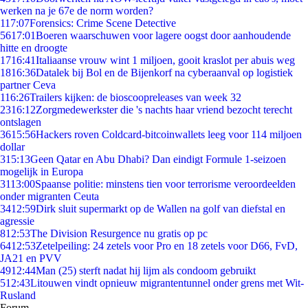
werken na je 67e de norm worden?
1
17:07
Forensics: Crime Scene Detective
56
17:01
Boeren waarschuwen voor lagere oogst door aanhoudende
hitte en droogte
17
16:41
Italiaanse vrouw wint 1 miljoen, gooit kraslot per abuis weg
18
16:36
Datalek bij Bol en de Bijenkorf na cyberaanval op logistiek
partner Ceva
1
16:26
Trailers kijken: de bioscoopreleases van week 32
23
16:12
Zorgmedewerkster die 's nachts haar vriend bezocht terecht
ontslagen
36
15:56
Hackers roven Coldcard-bitcoinwallets leeg voor 114 miljoen
dollar
3
15:13
Geen Qatar en Abu Dhabi? Dan eindigt Formule 1-seizoen
mogelijk in Europa
31
13:00
Spaanse politie: minstens tien voor terrorisme veroordeelden
onder migranten Ceuta
34
12:59
Dirk sluit supermarkt op de Wallen na golf van diefstal en
agressie
8
12:53
The Division Resurgence nu gratis op pc
64
12:53
Zetelpeiling: 24 zetels voor Pro en 18 zetels voor D66, FvD,
JA21 en PVV
49
12:44
Man (25) sterft nadat hij lijm als condoom gebruikt
5
12:43
Litouwen vindt opnieuw migrantentunnel onder grens met Wit-
Rusland
Forum