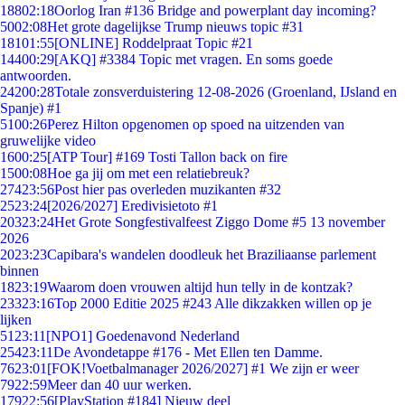
188
02:18
Oorlog Iran #136 Bridge and powerplant day incoming?
50
02:08
Het grote dagelijkse Trump nieuws topic #31
181
01:55
[ONLINE] Roddelpraat Topic #21
144
00:29
[AKQ] #3384 Topic met vragen. En soms goede
antwoorden.
242
00:28
Totale zonsverduistering 12-08-2026 (Groenland, IJsland en
Spanje) #1
51
00:26
Perez Hilton opgenomen op spoed na uitzenden van
gruwelijke video
16
00:25
[ATP Tour] #169 Tosti Tallon back on fire
15
00:08
Hoe ga jij om met een relatiebreuk?
274
23:56
Post hier pas overleden muzikanten #32
25
23:24
[2026/2027] Eredivisietoto #1
203
23:24
Het Grote Songfestivalfeest Ziggo Dome #5 13 november
2026
20
23:23
Capibara's wandelen doodleuk het Braziliaanse parlement
binnen
18
23:19
Waarom doen vrouwen altijd hun telly in de kontzak?
233
23:16
Top 2000 Editie 2025 #243 Alle dikzakken willen op je
lijken
51
23:11
[NPO1] Goedenavond Nederland
254
23:11
De Avondetappe #176 - Met Ellen ten Damme.
76
23:01
[FOK!Voetbalmanager 2026/2027] #1 We zijn er weer
79
22:59
Meer dan 40 uur werken.
179
22:56
[PlayStation #184] Nieuw deel