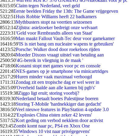
34
13:57
Win een MSI R7 370 GAMING 4G-videokaart voor je pc
63
15:05
Claim tegen Nederland, veel geld
5
21:28
Eerste beelden Friday the 13th: The Game vrijgegeven
53
22:51
Huis Robbie Williams heeft 22 badkamers
28
06:13
Mythbusters stopt na veertien seizoenen
85
12:14
Zijlstra: asielzoeker bedreigt onze welvaart
22
23:31
'Geld voor Rembrandts alleen van Staat'
16
16:59
Man maakt Fallout Vault-Tec deur voor gamekamer
164
16:59
'IS is niet bang om nucleaire wapens te gebruiken'
41
23:52
Porsche: Walker dood door roekeloos rijden
38
20:04
Moeder Dixons vraagt uitstel van betaling aan
25
00:50
'4G-bereik in vliegtuig in de maak '
47
18:06
Konami stopt met games voor pc en console
22
01:45
NES-games op je smartphone via minicartridges
25
17:29
Huren minder vaak maximaal verhoogd
17
11:31
Zondag zit een tropische dag er wel weer in
26
15:09
'Overheid faalde aan alle kanten bij pgb's'
155
19:38
Ziggo ligt eruit; storing voorbij?
83
19:30
Nederland betaalt boetes Palestijnse boeren
14
23:18
Storing T-Mobile 'hardnekkiger dan gedacht'
38
16:50
Veel nieuwe features in PlayStation 4-update 3.0
13
14:22
'Explosies China eisten zeker 42 levens'
53
17:52
Kort geding om verbod nekklem door activist
9
23:45
Zombi komt naar pc, PS4 en Xbox One
161
19:35
'Windows 10 vist naar privégegevens'