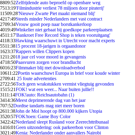
88
09:52
Zelfrijdende auto beproefd op openbare weg
75
13:19
'Filmindustrie verliest 78 miljoen door piraterij'
115
09:28
'Nieuwe Zwarte Piet maakt niemand blij'
42
17:49
Steeds minder Nederlanders met vast contract
27
09:34
Vrouw gooit poep naar borstkankerloop
40
19:49
Winkelier niet gebaat bij goedkope parkeerplaatsen
45
11:17
'Bankroet Free Record Shop is teken vooruitgang'
41
18:33
Hawking waarschuwt in Utrecht voor macht experts
55
11:38
15 procent 18-jarigen is orgaandonor
16
23:37
Rappers willen Clippers kopen
12
11:20
18 jaar cel voor moord in gevangenis
47
18:50
Paasvuren zorgen voor brandlucht
60
16:23
Filmmaker blij met downloadverbod
106
11:22
Poetin waarschuwt Europa in brief voor koude winter
27
09:41
25 foute advertenties
27
22:56
Toch geen wrakstukken vermist vliegtuig gevonden
15
15:21
FOK! wat een weer... Naar buiten jullie!!
31
11:14
FOK!auto: Reichsautobahn (1)
34
14:36
Meest deprimerende dag van het jaar
7
07:52
Dordtse tandarts mag niet meer boren
26
11:38
John de Mol hoopt op 800.000 kijkers Utopia
35
20:57
FOK!toen: Game Boy Color
34
22:42
Nederland sleept Rusland voor Zeerechttribunaal
14
16:01
Geen uitzondering: ook parkeerbon voor Clinton
30
21:49
Kenia: Nederlander onder aanvallers Nairobi