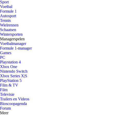
Sport
Voetbal
Formule 1
Autosport
Tennis
Wielrennen
Schaatsen
Wintersporten
Managerspelen
Voetbalmanager
Formule 1-manager
Games
PC
Playstation 4
Xbox One
Nintendo Switch
Xbox Series X|S
PlayStation 5
Film & TV
Film
Televisie
Trailers en Videos
Bioscoopagenda
Forum
Meer