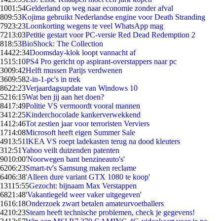
10
01:54
Gelderland op weg naar economie zonder afval
8
09:53
Kojima gebruikt Nederlandse engine voor Death Stranding
79
23:23
Loonkorting wegens te veel WhatsApp mag
72
13:03
Petitie gestart voor PC-versie Red Dead Redemption 2
8
18:53
BioShock: The Collection
144
22:34
Doomsday-klok loopt vannacht af
15
15:10
PS4 Pro gericht op aspirant-overstappers naar pc
30
09:42
Helft mussen Parijs verdwenen
36
09:58
2-in-1-pc's in trek
86
22:23
Verjaardagsupdate van Windows 10
52
16:15
Wat ben jij aan het doen?
84
17:49
Politie VS vermoordt vooral mannen
34
12:25
Kinderchocolade kankerverwekkend
14
12:46
Tot zestien jaar voor terroristen Verviers
17
14:08
Microsoft heeft eigen Summer Sale
49
13:51
IKEA VS roept ladekasten terug na dood kleuters
3
12:51
Yahoo veilt duizenden patenten
90
10:00
'Noorwegen bant benzineauto's'
62
06:23
Smart-tv's Samsung maken reclame
64
06:38
'Alleen dure variant GTX 1080 te koop'
131
15:55
Gezocht: bijnaam Max Verstappen
68
21:48
'Vakantiegeld weer vaker uitgegeven'
16
16:18
Onderzoek zwart betalen amateurvoetballers
42
10:23
Steam heeft technische problemen, check je gegevens!