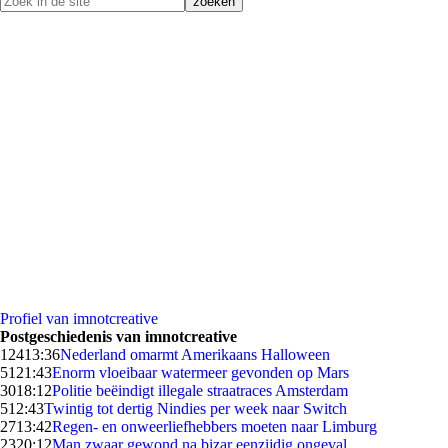
Profiel van imnotcreative
Postgeschiedenis van imnotcreative
124
13:36
Nederland omarmt Amerikaans Halloween
51
21:43
Enorm vloeibaar watermeer gevonden op Mars
30
18:12
Politie beëindigt illegale straatraces Amsterdam
5
12:43
Twintig tot dertig Nindies per week naar Switch
27
13:42
Regen- en onweerliefhebbers moeten naar Limburg
23
20:12
Man zwaar gewond na bizar eenzijdig ongeval