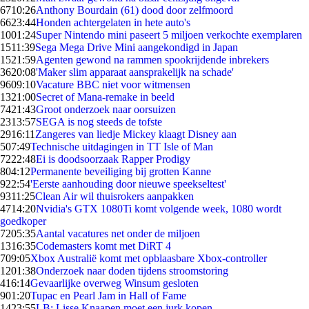
67
10:26
Anthony Bourdain (61) dood door zelfmoord
66
23:44
Honden achtergelaten in hete auto's
10
01:24
Super Nintendo mini paseert 5 miljoen verkochte exemplaren
15
11:39
Sega Mega Drive Mini aangekondigd in Japan
15
21:59
Agenten gewond na rammen spookrijdende inbrekers
36
20:08
'Maker slim apparaat aansprakelijk na schade'
96
09:10
Vacature BBC niet voor witmensen
13
21:00
Secret of Mana-remake in beeld
74
21:43
Groot onderzoek naar oorsuizen
23
13:57
SEGA is nog steeds de tofste
29
16:11
Zangeres van liedje Mickey klaagt Disney aan
5
07:49
Technische uitdagingen in TT Isle of Man
72
22:48
Ei is doodsoorzaak Rapper Prodigy
8
04:12
Permanente beveiliging bij grotten Kanne
9
22:54
'Eerste aanhouding door nieuwe speekseltest'
93
11:25
Clean Air wil thuisrokers aanpakken
47
14:20
Nvidia's GTX 1080Ti komt volgende week, 1080 wordt
goedkoper
72
05:35
Aantal vacatures net onder de miljoen
13
16:35
Codemasters komt met DiRT 4
7
09:05
Xbox Australië komt met opblaasbare Xbox-controller
12
01:38
Onderzoek naar doden tijdens stroomstoring
4
16:14
Gevaarlijke overweg Winsum gesloten
9
01:20
Tupac en Pearl Jam in Hall of Fame
14
23:55
LB: Lisse Knaapen moet een jurk kopen