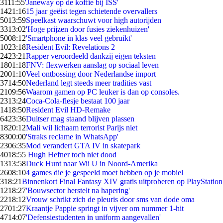
31
11:55
'Janeway op de koffie bij ISS'
14
21:16
15 jaar geëist tegen schietende overvallers
50
13:59
Speelkast waarschuwt voor high autorijden
33
13:02
'Hoge prijzen door fusies ziekenhuizen'
50
08:12
'Smartphone in klas veel gebruikt'
10
23:18
Resident Evil: Revelations 2
24
23:21
Rapper veroordeeld dankzij eigen teksten
18
01:18
FNV: flexwerken aanslag op sociaal leven
20
01:10
Veel ontbossing door Nederlandse import
37
14:50
Nederland legt steeds meer tradities vast
21
09:56
Waarom gamen op PC leuker is dan op consoles.
23
13:24
Coca-Cola-flesje bestaat 100 jaar
14
18:50
Resident Evil HD-Remake
64
23:36
Duitser mag staand blijven plassen
18
20:12
Mali wil lichaam terrorist Parijs niet
83
00:00
'Straks reclame in WhatsApp'
23
06:35
Mod verandert GTA IV in skatepark
40
18:55
Hugh Hefner toch niet dood
13
13:58
Duck Hunt naar Wii U in Noord-Amerika
26
08:10
4 games die je gespeeld moet hebben op je mobiel
3
18:21
Binnenkort Final Fantasy XIV gratis uitproberen op PlayStation
12
18:27
'Bouwsector herstelt na hapering'
22
18:12
Vrouw schrikt zich de pleuris door sms van dode oma
27
01:27
Kraantje Pappie springt in vijver om nummer 1-hit
47
14:07
'Defensiestudenten in uniform aangevallen'