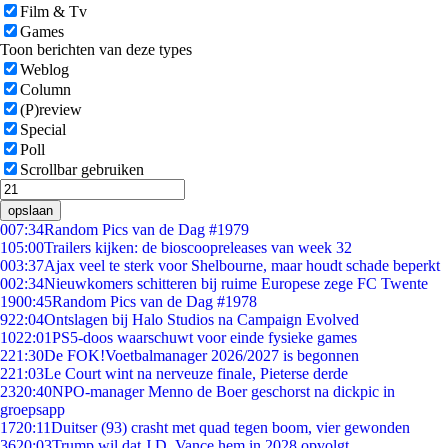
Film & Tv
Games
Toon berichten van deze types
Weblog
Column
(P)review
Special
Poll
Scrollbar gebruiken
opslaan
0
07:34
Random Pics van de Dag #1979
1
05:00
Trailers kijken: de bioscoopreleases van week 32
0
03:37
Ajax veel te sterk voor Shelbourne, maar houdt schade beperkt
0
02:34
Nieuwkomers schitteren bij ruime Europese zege FC Twente
19
00:45
Random Pics van de Dag #1978
9
22:04
Ontslagen bij Halo Studios na Campaign Evolved
10
22:01
PS5-doos waarschuwt voor einde fysieke games
2
21:30
De FOK!Voetbalmanager 2026/2027 is begonnen
2
21:03
Le Court wint na nerveuze finale, Pieterse derde
23
20:40
NPO-manager Menno de Boer geschorst na dickpic in
groepsapp
17
20:11
Duitser (93) crasht met quad tegen boom, vier gewonden
36
20:03
Trump wil dat J.D. Vance hem in 2028 opvolgt