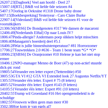
262
07:23
[Dagboek] Veel aan hoofd - Deel 27
150
07:18
[RTL] B&B vol liefde 6de seizoen #4
54
07:17
Oorlog in Oekraïne #1318 Drone baby drone
6
07:15
[Boekbespreking] Yesteryear - Caro Claire Burke
229
07:14
[Videoland] B&B vol liefde 6de seizoen #1 voor de
vooruitkijkers
213
06:56
[SBS6] De Bondgenoten #317 We dansen de macaroni
124
06:49
[Nederlands Elftal] Op naar Louis IV?
18
06:47
Pinda-allergie? Andermans poep slikken helpt misschien
18
06:40
Managarm's boerderij deel #5.1
164
06:28
Wat is jullie binnenhuistemperatuur? #81 Horrorzomer
177
06:27
Touwtrekken 2.0 #636 - Team 1 beste team *G* *O*
189
06:23
[SBS6] De Oranjezomer #10 Helene je kan het niet stop
ermee
104
06:12
NPO-manager Menno de Boer (47) op non-actief stuurde
dick-pic rond
198
05:54
Verander een letter expert (7lettereditie) #50
38
05:53
GTA VI #12 GTA VI Extended look 27 Augustus Netflix/YT
13
05:53
Verander één letter. Expert # 75 (8 letters)
48
05:52
Verander één letter: Expert #143 (9 letters)
141
05:51
Verander één letter: Expert #91 (10 letters)
204
02:55
Trump wil Groenland #16 Het opengrensbeleid is de
schuldige
18
02:55
Vrouwen willen geen man meer #30
35
02:38
Hoe kom je van egels af?