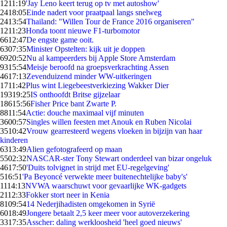
12
11:19
'Jay Leno keert terug op tv met autoshow'
24
18:05
Einde nadert voor praatpaal langs snelweg
24
13:54
Thailand: "Willen Tour de France 2016 organiseren"
12
11:23
Honda toont nieuwe F1-turbomotor
66
12:47
De engste game ooit.
63
07:35
Minister Opstelten: kijk uit je doppen
69
20:52
Nu al kampeerders bij Apple Store Amsterdam
93
15:54
Meisje beroofd na groepsverkrachting Assen
46
17:13
Zevenduizend minder WW-uitkeringen
17
11:42
Plus wint Liegebeestverkiezing Wakker Dier
193
19:25
IS onthoofdt Britse gijzelaar
186
15:56
Fisher Price bant Zwarte P.
88
11:54
Actie: douche maximaal vijf minuten
36
00:57
Singles willen feesten met Anouk en Ruben Nicolai
35
10:42
Vrouw gearresteerd wegens vloeken in bijzijn van haar
kinderen
63
13:49
Alien gefotografeerd op maan
55
02:32
NASCAR-ster Tony Stewart onderdeel van bizar ongeluk
46
17:50
'Duits tolvignet in strijd met EU-regelgeving'
5
16:51
'Pa Beyoncé verwekte meer buitenechtelijke baby's'
11
14:13
NVWA waarschuwt voor gevaarlijke WK-gadgets
21
12:33
Fokker stort neer in Kenia
81
09:54
14 Nederjihadisten omgekomen in Syrië
60
18:49
Jongere betaalt 2,5 keer meer voor autoverzekering
33
17:35
Asscher: daling werkloosheid 'heel goed nieuws'