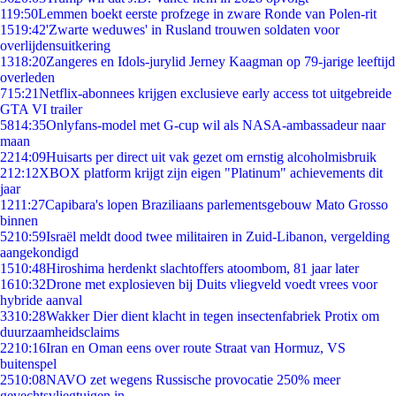
1
19:50
Lemmen boekt eerste profzege in zware Ronde van Polen-rit
15
19:42
'Zwarte weduwes' in Rusland trouwen soldaten voor
overlijdensuitkering
13
18:20
Zangeres en Idols-jurylid Jerney Kaagman op 79-jarige leeftijd
overleden
7
15:21
Netflix-abonnees krijgen exclusieve early access tot uitgebreide
GTA VI trailer
58
14:35
Onlyfans-model met G-cup wil als NASA-ambassadeur naar
maan
22
14:09
Huisarts per direct uit vak gezet om ernstig alcoholmisbruik
2
12:12
XBOX platform krijgt zijn eigen "Platinum" achievements dit
jaar
12
11:27
Capibara's lopen Braziliaans parlementsgebouw Mato Grosso
binnen
52
10:59
Israël meldt dood twee militairen in Zuid-Libanon, vergelding
aangekondigd
15
10:48
Hiroshima herdenkt slachtoffers atoombom, 81 jaar later
16
10:32
Drone met explosieven bij Duits vliegveld voedt vrees voor
hybride aanval
33
10:28
Wakker Dier dient klacht in tegen insectenfabriek Protix om
duurzaamheidsclaims
22
10:16
Iran en Oman eens over route Straat van Hormuz, VS
buitenspel
25
10:08
NAVO zet wegens Russische provocatie 250% meer
gevechtsvliegtuigen in