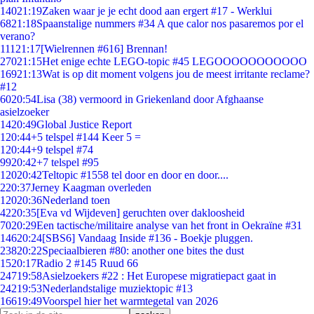
140
21:19
Zaken waar je je echt dood aan ergert #17 - Werklui
68
21:18
Spaanstalige nummers #34 A que calor nos pasaremos por el
verano?
111
21:17
[Wielrennen #616] Brennan!
270
21:15
Het enige echte LEGO-topic #45 LEGOOOOOOOOOOO
169
21:13
Wat is op dit moment volgens jou de meest irritante reclame?
#12
60
20:54
Lisa (38) vermoord in Griekenland door Afghaanse
asielzoeker
14
20:49
Global Justice Report
1
20:44
+5 telspel #144 Keer 5 =
1
20:44
+9 telspel #74
99
20:42
+7 telspel #95
120
20:42
Teltopic #1558 tel door en door en door....
2
20:37
Jerney Kaagman overleden
120
20:36
Nederland toen
42
20:35
[Eva vd Wijdeven] geruchten over dakloosheid
70
20:29
Een tactische/militaire analyse van het front in Oekraïne #31
146
20:24
[SBS6] Vandaag Inside #136 - Boekje pluggen.
238
20:22
Speciaalbieren #80: another one bites the dust
15
20:17
Radio 2 #145 Ruud 66
247
19:58
Asielzoekers #22 : Het Europese migratiepact gaat in
242
19:53
Nederlandstalige muziektopic #13
166
19:49
Voorspel hier het warmtegetal van 2026