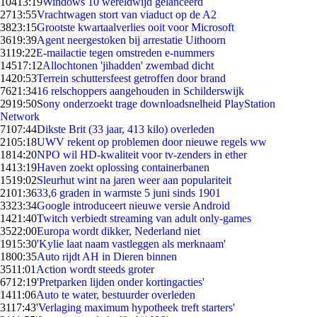
104
13:19
Windows 10 wereldwijd gelanceerd
27
13:55
Vrachtwagen stort van viaduct op de A2
38
23:15
Grootste kwartaalverlies ooit voor Microsoft
36
19:39
Agent neergestoken bij arrestatie Uithoorn
31
19:22
E-mailactie tegen omstreden e-nummers
145
17:12
Allochtonen 'jihadden' zwembad dicht
14
20:53
Terrein schuttersfeest getroffen door brand
76
21:34
16 relschoppers aangehouden in Schilderswijk
29
19:50
Sony onderzoekt trage downloadsnelheid PlayStation
Network
71
07:44
Dikste Brit (33 jaar, 413 kilo) overleden
21
05:18
UWV rekent op problemen door nieuwe regels ww
18
14:20
NPO wil HD-kwaliteit voor tv-zenders in ether
14
13:19
Haven zoekt oplossing containerbanen
15
19:02
Sleurhut wint na jaren weer aan populariteit
21
01:36
33,6 graden in warmste 5 juni sinds 1901
33
23:34
Google introduceert nieuwe versie Android
14
21:40
Twitch verbiedt streaming van adult only-games
35
22:00
Europa wordt dikker, Nederland niet
19
15:30
'Kylie laat naam vastleggen als merknaam'
18
00:35
Auto rijdt AH in Dieren binnen
35
11:01
Action wordt steeds groter
67
12:19
'Pretparken lijden onder kortingacties'
14
11:06
Auto te water, bestuurder overleden
31
17:43
'Verlaging maximum hypotheek treft starters'