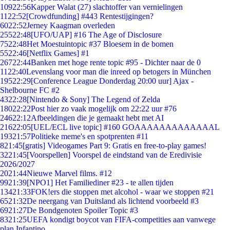
109
22:56
Kapper Walat (27) slachtoffer van vernielingen
11
22:52
[Crowdfunding] #443 Rentestijgingen?
60
22:52
Jerney Kaagman overleden
255
22:48
[UFO/UAP] #16 The Age of Disclosure
75
22:48
Het Moestuintopic #37 Bloesem in de bomen
55
22:46
[Netflix Games] #1
267
22:44
Banken met hoge rente topic #95 - Dichter naar de 0
11
22:40
Levenslang voor man die inreed op betogers in München
195
22:29
[Conference League Donderdag 20:00 uur] Ajax -
Shelbourne FC #2
43
22:28
[Nintendo & Sony] The Legend of Zelda
180
22:22
Post hier zo vaak mogelijk om 22:22 uur #76
246
22:12
Afbeeldingen die je gemaakt hebt met AI
216
22:05
[UEL/ECL live topic] #160 GOAAAAAAAAAAAAAL
193
21:57
Politieke meme's en spotprenten #11
8
21:45
[gratis] Videogames Part 9: Gratis en free-to-play games!
32
21:45
[Voorspellen] Voorspel de eindstand van de Eredivisie
2026/2027
20
21:44
Nieuwe Marvel films. #12
99
21:39
[NPO1] Het Familiediner #23 - te allen tijden
134
21:33
FOK!ers die stoppen met alcohol - waar we stoppen #21
65
21:32
De neergang van Duitsland als lichtend voorbeeld #3
69
21:27
De Bondgenoten Spoiler Topic #3
83
21:25
UEFA kondigt boycot van FIFA-competities aan vanwege
plan Infantino