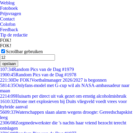
Weblog
Fotoboek
Prijsvragen
Contact
Colofon
Feedback
Tip de redactie
FOK!
FOK!
Scrollbar gebruiken
opslaan
1
07:34
Random Pics van de Dag #1979
19
00:45
Random Pics van de Dag #1978
2
21:30
De FOK!Voetbalmanager 2026/2027 is begonnen
58
14:35
Onlyfans-model met G-cup wil als NASA-ambassadeur naar
maan
22
14:09
Huisarts per direct uit vak gezet om ernstig alcoholmisbruik
16
10:32
Drone met explosieven bij Duits vliegveld voedt vrees voor
hybride aanval
56
09:33
Waterschappen slaan alarm wegens droogte: Gereedschapskist
leeg
23
06/08
Zorgmedewerkster die 's nachts haar vriend bezocht terecht
ontslagen