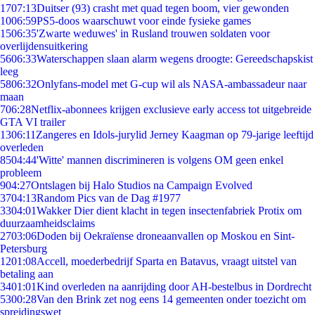
17
07:13
Duitser (93) crasht met quad tegen boom, vier gewonden
10
06:59
PS5-doos waarschuwt voor einde fysieke games
15
06:35
'Zwarte weduwes' in Rusland trouwen soldaten voor
overlijdensuitkering
56
06:33
Waterschappen slaan alarm wegens droogte: Gereedschapskist
leeg
58
06:32
Onlyfans-model met G-cup wil als NASA-ambassadeur naar
maan
7
06:28
Netflix-abonnees krijgen exclusieve early access tot uitgebreide
GTA VI trailer
13
06:11
Zangeres en Idols-jurylid Jerney Kaagman op 79-jarige leeftijd
overleden
85
04:44
'Witte' mannen discrimineren is volgens OM geen enkel
probleem
9
04:27
Ontslagen bij Halo Studios na Campaign Evolved
37
04:13
Random Pics van de Dag #1977
33
04:01
Wakker Dier dient klacht in tegen insectenfabriek Protix om
duurzaamheidsclaims
27
03:06
Doden bij Oekraïense droneaanvallen op Moskou en Sint-
Petersburg
12
01:08
Accell, moederbedrijf Sparta en Batavus, vraagt uitstel van
betaling aan
34
01:01
Kind overleden na aanrijding door AH-bestelbus in Dordrecht
53
00:28
Van den Brink zet nog eens 14 gemeenten onder toezicht om
spreidingswet