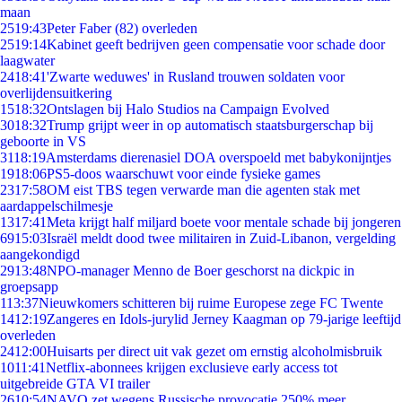
maan
25
19:43
Peter Faber (82) overleden
25
19:14
Kabinet geeft bedrijven geen compensatie voor schade door
laagwater
24
18:41
'Zwarte weduwes' in Rusland trouwen soldaten voor
overlijdensuitkering
15
18:32
Ontslagen bij Halo Studios na Campaign Evolved
30
18:32
Trump grijpt weer in op automatisch staatsburgerschap bij
geboorte in VS
31
18:19
Amsterdams dierenasiel DOA overspoeld met babykonijntjes
19
18:06
PS5-doos waarschuwt voor einde fysieke games
23
17:58
OM eist TBS tegen verwarde man die agenten stak met
aardappelschilmesje
13
17:41
Meta krijgt half miljard boete voor mentale schade bij jongeren
69
15:03
Israël meldt dood twee militairen in Zuid-Libanon, vergelding
aangekondigd
29
13:48
NPO-manager Menno de Boer geschorst na dickpic in
groepsapp
1
13:37
Nieuwkomers schitteren bij ruime Europese zege FC Twente
14
12:19
Zangeres en Idols-jurylid Jerney Kaagman op 79-jarige leeftijd
overleden
24
12:00
Huisarts per direct uit vak gezet om ernstig alcoholmisbruik
10
11:41
Netflix-abonnees krijgen exclusieve early access tot
uitgebreide GTA VI trailer
26
10:54
NAVO zet wegens Russische provocatie 250% meer