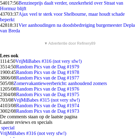
540
17:56
Benzineprijs daalt verder, onzekerheid over Straat van
Hormuz blijft
437
03:37
Ajax veel te sterk voor Shelbourne, maar houdt schade
beperkt
428
18:31
Vier aanhoudingen na doodsbedreiging burgemeester Depla
van Breda
▼ Advertentie door Refinery89
Lees ook
11
14:50
VrijMiBabes #316 (not very sfw!)
35
14:50
Random Pics van de Dag #1979
19
00:45
Random Pics van de Dag #1978
38
06/08
Random Pics van de Dag #1977
5
05/08
Zomervakantieweerbericht: aanhoudend zomers
12
05/08
Random Pics van de Dag #1976
23
04/08
Random Pics van de Dag #1975
7
03/08
VrijMiBabes #315 (not very sfw!)
41
03/08
Random Pics van de Dag #1974
30
02/08
Random Pics van de Dag #1973
De comments staan op de laatste pagina
Laatste reviews en specials
special
VrijMiBabes #316 (not very sfw!)