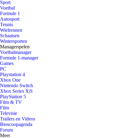
Sport
Voetbal
Formule 1
Autosport
Tennis
Wielrennen
Schaatsen
Wintersporten
Managerspelen
Voetbalmanager
Formule 1-manager
Games
PC
Playstation 4
Xbox One
Nintendo Switch
Xbox Series X|S
PlayStation 5
Film & TV
Film
Televisie
Trailers en Videos
Bioscoopagenda
Forum
Meer