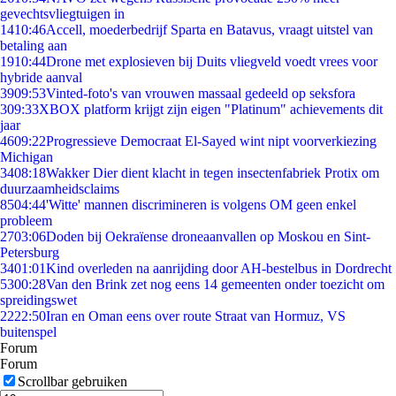
gevechtsvliegtuigen in
14
10:46
Accell, moederbedrijf Sparta en Batavus, vraagt uitstel van
betaling aan
19
10:44
Drone met explosieven bij Duits vliegveld voedt vrees voor
hybride aanval
39
09:53
Vinted-foto's van vrouwen massaal gedeeld op seksfora
3
09:33
XBOX platform krijgt zijn eigen "Platinum" achievements dit
jaar
46
09:22
Progressieve Democraat El-Sayed wint nipt voorverkiezing
Michigan
34
08:18
Wakker Dier dient klacht in tegen insectenfabriek Protix om
duurzaamheidsclaims
85
04:44
'Witte' mannen discrimineren is volgens OM geen enkel
probleem
27
03:06
Doden bij Oekraïense droneaanvallen op Moskou en Sint-
Petersburg
34
01:01
Kind overleden na aanrijding door AH-bestelbus in Dordrecht
53
00:28
Van den Brink zet nog eens 14 gemeenten onder toezicht om
spreidingswet
22
22:50
Iran en Oman eens over route Straat van Hormuz, VS
buitenspel
Forum
Forum
Scrollbar gebruiken