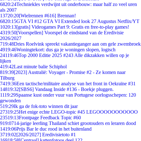
68
20:24
Techniekles verdwijnt uit onderbouw: maar half zo veel uren
als 2007
137
20:20
[Wielrennen #616] Brennan!
68
20:15
GTA VI #12 GTA VI Extended look 27 Augustus Netflix/YT
10
20:13
[gratis] Videogames Part 9: Gratis en free-to-play games!
43
19:50
[Voorspellen] Voorspel de eindstand van de Eredivisie
2026/2027
7
19:48
Dries Roelvink spreekt vakantieganger aan om gele zwembroek
49
19:46
Woningtekort: dus ga je woningen slopen, logisch
241
19:46
Top 2000 Editie 2025 #243 Alle dikzakken willen op je
lijken
4
19:42
Last minute balie Schiphol
8
19:39
[2023] Australië: Voyager - Promise #2 - Ze komen naar
Tilburg
74
19:36
Een tactische/militaire analyse van het front in Oekraïne #31
148
19:32
[SBS6] Vandaag Inside #136 - Boekje pluggen.
11
19:29
Spaanse kust onder vuur van Portugese oorlogsschepen: 120
gewonden
5
19:29
Ik ga de fok-toto winnen dit jaar
273
19:25
Het enige echte LEGO-topic #45 LEGOOOOOOOOOOO
235
19:13
Frontpage Feedback Topic #60
9
19:07
14-jarige leerling Thailand schiet grootouders en leraren dood
14
19:06
Prijs Bar le duc rood in het buitenland
37
19:02
[2026/2027] Eredivisietoto #1
169
18:58
[Centraal] kattenfotoos deel 122