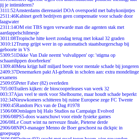
jij je intimideren?
31
11:52
Amsterdams dierenasiel DOA overspoeld met babykonijntjes
25
11:46
Kabinet geeft bedrijven geen compensatie voor schade door
laagwater
23
11:14
OM eist TBS tegen verwarde man die agenten stak met
aardappelschilmesje
30
11:08
Tropische hitte keert zondag terug met lokaal 32 graden
30
10:12
Trump grijpt weer in op automatisch staatsburgerschap bij
geboorte in VS
53
09:51
Dikke Van Dale neemt 'vulvalippen' op: 'stigma op
schaamlippen doorbreken'
13
09:40
Meta krijgt half miljard boete voor mentale schade bij jongeren
24
09:37
Denemarken pakt AI-gebruik in scholen aan: extra mondelinge
examens
25
09:05
Peter Faber (82) overleden
7
05:00
Trailers kijken: de bioscoopreleases van week 32
0
03:37
Ajax veel te sterk voor Shelbourne, maar houdt schade beperkt
1
02:34
Nieuwkomers schitteren bij ruime Europese zege FC Twente
19
00:45
Random Pics van de Dag #1978
15
06/08
Ontslagen bij Halo Studios na Campaign Evolved
19
06/08
PS5-doos waarschuwt voor einde fysieke games
2
06/08
Le Court wint na nerveuze finale, Pieterse derde
29
06/08
NPO-manager Menno de Boer geschorst na dickpic in
groepsapp
36
06/08
Duitser (93) crasht met quad tegen boom, vier gewonden