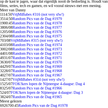
op de kast te jagen, waar dat eigenlijk nooit de bedoeling is. Houdt van
films, series, tech en gamen, en wil vooral nieuws met een mening.
Meer van Danny
11
14:50
VrijMiBabes #316 (not very sfw!)
35
14:50
Random Pics van de Dag #1979
19
00:45
Random Pics van de Dag #1978
38
06/08
Random Pics van de Dag #1977
12
05/08
Random Pics van de Dag #1976
23
04/08
Random Pics van de Dag #1975
7
03/08
VrijMiBabes #315 (not very sfw!)
41
03/08
Random Pics van de Dag #1974
30
02/08
Random Pics van de Dag #1973
44
01/08
Random Pics van de Dag #1972
49
31/07
Random Pics van de Dag #1971
36
30/07
Random Pics van de Dag #1970
44
29/07
Random Pics van de Dag #1969
32
28/07
Random Pics van de Dag #1968
40
27/07
Random Pics van de Dag #1967
14
27/07
VrijMiBabes #314 (not very sfw!)
15
25/07
FOK!kers lopen de Nijmeegse 4-daagse: Dag 4
83
25/07
Random Pics van de Dag #1966
5
24/07
FOK!kers lopen de Nijmeegse 4-daagse: Dag 3
38
24/07
Random Pics van de Dag #1965
Meest gelezen
69267
00:45
Random Pics van de Dag #1978