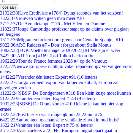
opslaan
219
22:38
[Live Eredivisie #1784] Dying seconds van het seizoen!
78
22:37
Vrouwen willen geen man meer #30
271
22:37
De Avondetappe #176 - Met Ellen ten Damme.
118
22:37
Jonge Cambridge professor stapt op na claims over plagiaat
en leugens
131
22:36
Migranten breken door grens naar Ceuta in Spanje,l #10
90
22:36
ARC Raiders #7 - Don’t forget about Stella Montis
108
22:32
[FOK!Voetbalmanager 2026/2027] #1 We zijn er weer
34
22:30
[ATP Tour] #169 Tosti Tallon back on fire
196
22:29
Tour de France femmes 2026 #4 op de Ventoux
3
22:27
Nieuwe Europese richtlijn: vaker repareren ipv vervangen voor
nieuw
144
22:27
Verander één letter: Expert #91 (10 letters)
32
22:27
Congo verbiedt export van koper en kobalt, Europa zal
gevolgen voelen
112
22:24
[SBS6] De Bondgenoten #318 Een klein kusje moet kunnen
51
22:23
Verander één letter: Expert #143 (9 letters)
193
22:23
[SBS6] De Oranjezomer #10 Helene je kan het niet stop
ermee
182
22:22
Post hier zo vaak mogelijk om 22:22 uur #76
64
22:22
Aanbrengen mechanische ventilatie zinvol in oud huis?
16
22:21
Verander één letter. Expert # 75 (8 letters)
251
22:20
Asielzoekers #22 : Het Europese migratiepact gaat in