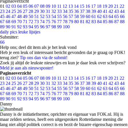
Paginaoverzicht
01
02
03
04
05
06
07
08
09
10
11
12
13
14
15
16
17
18
19
20
21
22
23
24
25
26
27
28
29
30
31
32
33
34
35
36
37
38
39
40
41
42
43
44
45
46
47
48
49
50
51
52
53
54
55
56
57
58
59
60
61
62
63
64
65
66
67
68
69
70
71
72
73
74
75
76
77
78
79
80
81
82
83
84
85
86
87
88
89
90
91
92
93
94
95
96
97
98
99
100
daily pics
leuke lijstjes
Submitter:
66
Help ons; deel dit item als je het leuk vond
Heb je een leuk of interessant bericht gevonden dat je graag op FOK!
terug ziet?
Tip ons dan via de submit!
Zoek jij altijd de leukste nieuwtjes en kun je daar leuk over schrijven?
Meld je aan als nieuwsposter!
Paginaoverzicht
01
02
03
04
05
06
07
08
09
10
11
12
13
14
15
16
17
18
19
20
21
22
23
24
25
26
27
28
29
30
31
32
33
34
35
36
37
38
39
40
41
42
43
44
45
46
47
48
49
50
51
52
53
54
55
56
57
58
59
60
61
62
63
64
65
66
67
68
69
70
71
72
73
74
75
76
77
78
79
80
81
82
83
84
85
86
87
88
89
90
91
92
93
94
95
96
97
98
99
100
Danny
Danny is de initiatiefnemer, oprichter en eigenaar van FOK.nl. Hij is
maar zelden serieus, heeft een uitgesproken Rotterdamse mening die
lang niet altijd politiek correct is en bezit de bizarre eigenschap mensen