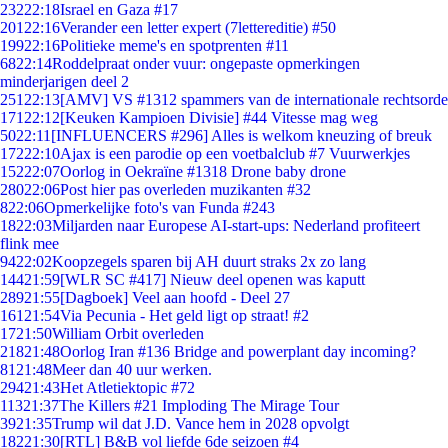
232
22:18
Israel en Gaza #17
201
22:16
Verander een letter expert (7lettereditie) #50
199
22:16
Politieke meme's en spotprenten #11
68
22:14
Roddelpraat onder vuur: ongepaste opmerkingen
minderjarigen deel 2
251
22:13
[AMV] VS #1312 spammers van de internationale rechtsorde
171
22:12
[Keuken Kampioen Divisie] #44 Vitesse mag weg
50
22:11
[INFLUENCERS #296] Alles is welkom kneuzing of breuk
172
22:10
Ajax is een parodie op een voetbalclub #7 Vuurwerkjes
152
22:07
Oorlog in Oekraïne #1318 Drone baby drone
280
22:06
Post hier pas overleden muzikanten #32
8
22:06
Opmerkelijke foto's van Funda #243
18
22:03
Miljarden naar Europese AI-start-ups: Nederland profiteert
flink mee
94
22:02
Koopzegels sparen bij AH duurt straks 2x zo lang
144
21:59
[WLR SC #417] Nieuw deel openen was kaputt
289
21:55
[Dagboek] Veel aan hoofd - Deel 27
161
21:54
Via Pecunia - Het geld ligt op straat! #2
17
21:50
William Orbit overleden
218
21:48
Oorlog Iran #136 Bridge and powerplant day incoming?
81
21:48
Meer dan 40 uur werken.
294
21:43
Het Atletiektopic #72
113
21:37
The Killers #21 Imploding The Mirage Tour
39
21:35
Trump wil dat J.D. Vance hem in 2028 opvolgt
182
21:30
[RTL] B&B vol liefde 6de seizoen #4