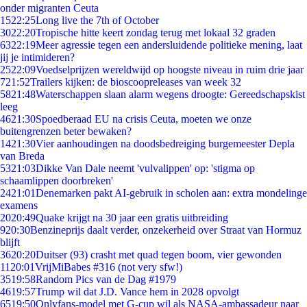
onder migranten Ceuta
15
22:25
Long live the 7th of October
30
22:20
Tropische hitte keert zondag terug met lokaal 32 graden
63
22:19
Meer agressie tegen een andersluidende politieke mening, laat
jij je intimideren?
25
22:09
Voedselprijzen wereldwijd op hoogste niveau in ruim drie jaar
7
21:52
Trailers kijken: de bioscoopreleases van week 32
58
21:48
Waterschappen slaan alarm wegens droogte: Gereedschapskist
leeg
46
21:30
Spoedberaad EU na crisis Ceuta, moeten we onze
buitengrenzen beter bewaken?
14
21:30
Vier aanhoudingen na doodsbedreiging burgemeester Depla
van Breda
53
21:03
Dikke Van Dale neemt 'vulvalippen' op: 'stigma op
schaamlippen doorbreken'
24
21:01
Denemarken pakt AI-gebruik in scholen aan: extra mondelinge
examens
20
20:49
Quake krijgt na 30 jaar een gratis uitbreiding
9
20:30
Benzineprijs daalt verder, onzekerheid over Straat van Hormuz
blijft
36
20:20
Duitser (93) crasht met quad tegen boom, vier gewonden
11
20:01
VrijMiBabes #316 (not very sfw!)
35
19:58
Random Pics van de Dag #1979
46
19:57
Trump wil dat J.D. Vance hem in 2028 opvolgt
65
19:50
Onlyfans-model met G-cup wil als NASA-ambassadeur naar