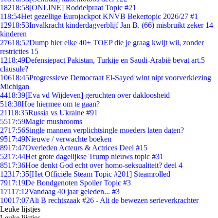
182
18:58
[ONLINE] Roddelpraat Topic #21
1
18:54
Het gezellige Eurojackpot KNVB Bekertopic 2026/27 #1
129
18:53
Invalkracht kinderdagverblijf Jan B. (66) misbruikt zeker 14
kinderen
276
18:52
Dump hier elke 40+ TOEP die je graag kwijt wil, zonder
restricties 15
12
18:49
Defensiepact Pakistan, Turkije en Saudi-Arabië bevat art.5
clausule?
106
18:45
Progressieve Democraat El-Sayed wint nipt voorverkiezing
Michigan
44
18:39
[Eva vd Wijdeven] geruchten over dakloosheid
5
18:38
Hoe hiermee om te gaan?
211
18:35
Russia vs Ukraine #91
55
17:59
Magic mushrooms
27
17:56
Single mannen verplichtsingle moeders laten daten?
95
17:49
Nieuwe / verwachte boeken
89
17:47
Overleden Acteurs & Actrices Deel #15
52
17:44
Het grote dagelijkse Trump nieuws topic #31
85
17:36
Hoe denkt God echt over homo-seksualiteit? deel 4
123
17:35
[Het Officiële Steam Topic #201] Steamrolled
79
17:19
De Bondgenoten Spoiler Topic #3
171
17:12
Vandaag 40 jaar geleden... #3
100
17:07
Ali B rechtszaak #26 - Ali de bewezen serieverkrachter
Leuke lijstjes
Leuke lijstjes