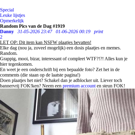
Special
Leuke lijstjes
Opmerkelijk
Random Pics van de Dag #1919
Danny
31-05-2026 23:47
01-06-2026 00:19
print
2
LET OP: Dit item kan NSFW plaatjes bevatten!
Elke dag (nou ja, zoveel mogelijk) een dosis plaatjes en memes.
Random.
Grappig, mooi, bizar, interessant of compleet WTF?!?! Alles kun je
hier tegenkomen.
En weet je een onderschrift bij een bepaalde foto? Zet het in de
comments (die staan op de laatste pagina!)
Doen plaatjes het niet? Schakel dan je adblocker uit. Liever toch
bannervrij FOK!ken? Neem een
premium account
en steun FOK!