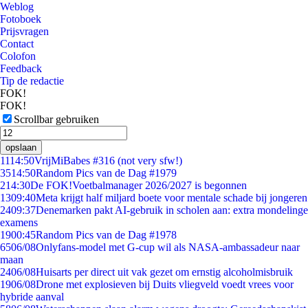
Weblog
Fotoboek
Prijsvragen
Contact
Colofon
Feedback
Tip de redactie
FOK!
FOK!
Scrollbar gebruiken
opslaan
11
14:50
VrijMiBabes #316 (not very sfw!)
35
14:50
Random Pics van de Dag #1979
2
14:30
De FOK!Voetbalmanager 2026/2027 is begonnen
13
09:40
Meta krijgt half miljard boete voor mentale schade bij jongeren
24
09:37
Denemarken pakt AI-gebruik in scholen aan: extra mondelinge
examens
19
00:45
Random Pics van de Dag #1978
65
06/08
Onlyfans-model met G-cup wil als NASA-ambassadeur naar
maan
24
06/08
Huisarts per direct uit vak gezet om ernstig alcoholmisbruik
19
06/08
Drone met explosieven bij Duits vliegveld voedt vrees voor
hybride aanval