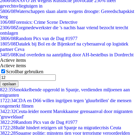
26
06/08
NAVO zet wegens Russische provocatie 250% meer
gevechtsvliegtuigen in
58
06/08
Waterschappen slaan alarm wegens droogte: Gereedschapskist
leeg
1
06/08
Forensics: Crime Scene Detective
23
06/08
Zorgmedewerkster die 's nachts haar vriend bezocht terecht
ontslagen
38
06/08
Random Pics van de Dag #1977
18
05/08
Datalek bij Bol en de Bijenkorf na cyberaanval op logistiek
partner Ceva
34
05/08
Kind overleden na aanrijding door AH-bestelbus in Dordrecht
Actieve items
Actieve items
Scrollbar gebruiken
opslaan
8
22:35
Smokkelbende opgerold in Spanje, verdienden miljoenen aan
migranten
17
22:34
CDA en D66 willen ingrijpen tegen 'gluurbrillen' die mensen
ongemerkt filmen
34
22:32
Ceuta-leider noemt Marokkaanse grensaanval door migranten
'gruweldaad'
38
22:29
Random Pics van de Dag #1977
17
22:28
Italië hindert reizigers uit Spanje na migratiecrisis Ceuta
38
22:28
Spaanse politie: minstens tien voor terrorisme veroordeelden