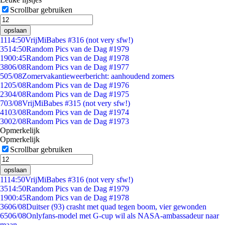
Scrollbar gebruiken
opslaan
11
14:50
VrijMiBabes #316 (not very sfw!)
35
14:50
Random Pics van de Dag #1979
19
00:45
Random Pics van de Dag #1978
38
06/08
Random Pics van de Dag #1977
5
05/08
Zomervakantieweerbericht: aanhoudend zomers
12
05/08
Random Pics van de Dag #1976
23
04/08
Random Pics van de Dag #1975
7
03/08
VrijMiBabes #315 (not very sfw!)
41
03/08
Random Pics van de Dag #1974
30
02/08
Random Pics van de Dag #1973
Opmerkelijk
Opmerkelijk
Scrollbar gebruiken
opslaan
11
14:50
VrijMiBabes #316 (not very sfw!)
35
14:50
Random Pics van de Dag #1979
19
00:45
Random Pics van de Dag #1978
36
06/08
Duitser (93) crasht met quad tegen boom, vier gewonden
65
06/08
Onlyfans-model met G-cup wil als NASA-ambassadeur naar
maan