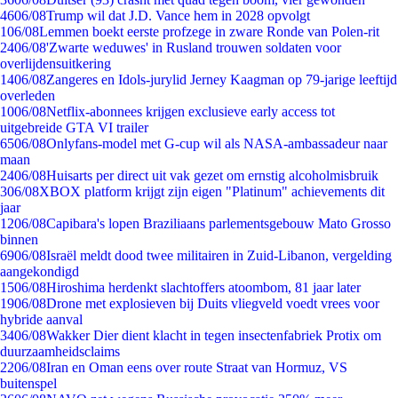
46
06/08
Trump wil dat J.D. Vance hem in 2028 opvolgt
1
06/08
Lemmen boekt eerste profzege in zware Ronde van Polen-rit
24
06/08
'Zwarte weduwes' in Rusland trouwen soldaten voor
overlijdensuitkering
14
06/08
Zangeres en Idols-jurylid Jerney Kaagman op 79-jarige leeftijd
overleden
10
06/08
Netflix-abonnees krijgen exclusieve early access tot
uitgebreide GTA VI trailer
65
06/08
Onlyfans-model met G-cup wil als NASA-ambassadeur naar
maan
24
06/08
Huisarts per direct uit vak gezet om ernstig alcoholmisbruik
3
06/08
XBOX platform krijgt zijn eigen "Platinum" achievements dit
jaar
12
06/08
Capibara's lopen Braziliaans parlementsgebouw Mato Grosso
binnen
69
06/08
Israël meldt dood twee militairen in Zuid-Libanon, vergelding
aangekondigd
15
06/08
Hiroshima herdenkt slachtoffers atoombom, 81 jaar later
19
06/08
Drone met explosieven bij Duits vliegveld voedt vrees voor
hybride aanval
34
06/08
Wakker Dier dient klacht in tegen insectenfabriek Protix om
duurzaamheidsclaims
22
06/08
Iran en Oman eens over route Straat van Hormuz, VS
buitenspel