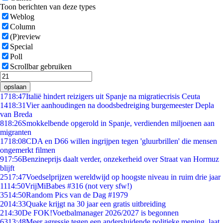
Toon berichten van deze types
Weblog
Column
(P)review
Special
Poll
Scrollbar gebruiken
opslaan
17
18:47
Italië hindert reizigers uit Spanje na migratiecrisis Ceuta
14
18:31
Vier aanhoudingen na doodsbedreiging burgemeester Depla
van Breda
8
18:26
Smokkelbende opgerold in Spanje, verdienden miljoenen aan
migranten
17
18:08
CDA en D66 willen ingrijpen tegen 'gluurbrillen' die mensen
ongemerkt filmen
9
17:56
Benzineprijs daalt verder, onzekerheid over Straat van Hormuz
blijft
25
17:47
Voedselprijzen wereldwijd op hoogste niveau in ruim drie jaar
11
14:50
VrijMiBabes #316 (not very sfw!)
35
14:50
Random Pics van de Dag #1979
20
14:33
Quake krijgt na 30 jaar een gratis uitbreiding
2
14:30
De FOK!Voetbalmanager 2026/2027 is begonnen
63
13:48
Meer agressie tegen een andersluidende politieke mening, laat