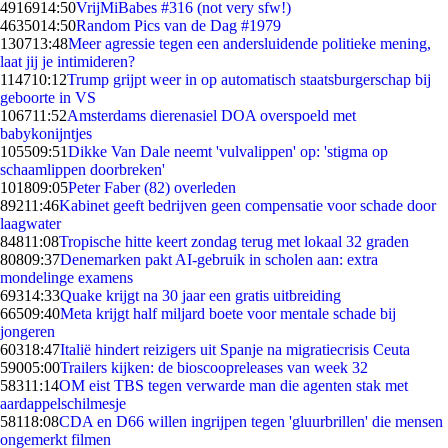
49169
14:50
VrijMiBabes #316 (not very sfw!)
46350
14:50
Random Pics van de Dag #1979
1307
13:48
Meer agressie tegen een andersluidende politieke mening,
laat jij je intimideren?
1147
10:12
Trump grijpt weer in op automatisch staatsburgerschap bij
geboorte in VS
1067
11:52
Amsterdams dierenasiel DOA overspoeld met
babykonijntjes
1055
09:51
Dikke Van Dale neemt 'vulvalippen' op: 'stigma op
schaamlippen doorbreken'
1018
09:05
Peter Faber (82) overleden
892
11:46
Kabinet geeft bedrijven geen compensatie voor schade door
laagwater
848
11:08
Tropische hitte keert zondag terug met lokaal 32 graden
808
09:37
Denemarken pakt AI-gebruik in scholen aan: extra
mondelinge examens
693
14:33
Quake krijgt na 30 jaar een gratis uitbreiding
665
09:40
Meta krijgt half miljard boete voor mentale schade bij
jongeren
603
18:47
Italië hindert reizigers uit Spanje na migratiecrisis Ceuta
590
05:00
Trailers kijken: de bioscoopreleases van week 32
583
11:14
OM eist TBS tegen verwarde man die agenten stak met
aardappelschilmesje
581
18:08
CDA en D66 willen ingrijpen tegen 'gluurbrillen' die mensen
ongemerkt filmen