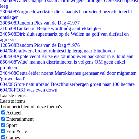
58
06/08
Waterschappen slaan alarm wegens droogte: Gereedschapskist
leeg
23
06/08
Zorgmedewerkster die 's nachts haar vriend bezocht terecht
ontslagen
38
06/08
Random Pics van de Dag #1977
21
05/08
Tanken in België wordt nóg aantrekkelijker
34
05/08
Dirk sluit supermarkt op de Wallen na golf van diefstal en
agressie
12
05/08
Random Pics van de Dag #1976
6
04/08
Kraftwerk brengt ruimteschip terug naar Eindhoven
20
04/08
Apple vecht Britse eis tot inbouwen backdoor in iCloud aan
85
04/08
'Witte' mannen discrimineren is volgens OM geen enkel
probleem
34
04/08
Ceuta-leider noemt Marokkaanse grensaanval door migranten
'gruweldaad'
6
04/08
Grote natuurbrand Boschhuizerbergen groeit naar 100 hectare
6
04/08
FOK! was even down
Laatste items
Laatste items
Toon berichten uit deze thema's
Actueel
Entertainment
Sport
Film & Tv
Games