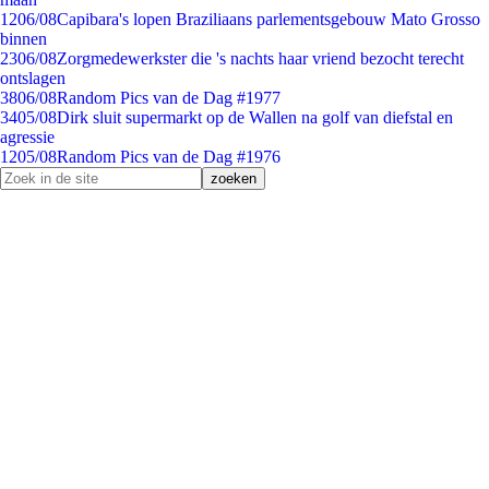
12
06/08
Capibara's lopen Braziliaans parlementsgebouw Mato Grosso
binnen
23
06/08
Zorgmedewerkster die 's nachts haar vriend bezocht terecht
ontslagen
38
06/08
Random Pics van de Dag #1977
34
05/08
Dirk sluit supermarkt op de Wallen na golf van diefstal en
agressie
12
05/08
Random Pics van de Dag #1976