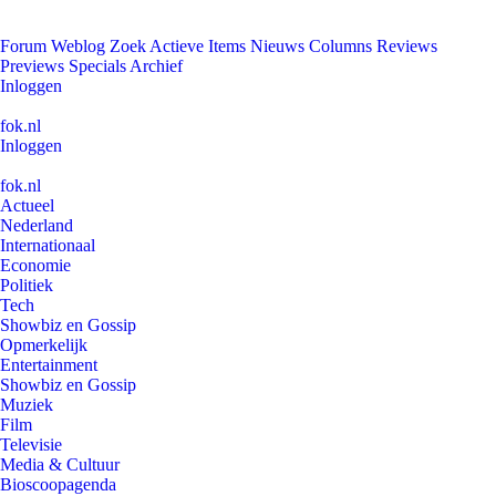
Forum
Weblog
Zoek
Actieve Items
Nieuws
Columns
Reviews
Previews
Specials
Archief
Inloggen
fok.nl
Inloggen
fok.nl
Actueel
Nederland
Internationaal
Economie
Politiek
Tech
Showbiz en Gossip
Opmerkelijk
Entertainment
Showbiz en Gossip
Muziek
Film
Televisie
Media & Cultuur
Bioscoopagenda