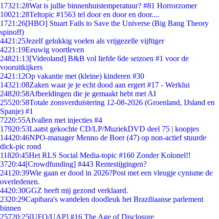
173
21:28
Wat is jullie binnenhuistemperatuur? #81 Horrorzomer
100
21:28
Teltopic #1563 tel door en door en door....
17
21:26
[HBO] Stuart Fails to Save the Universe (Big Bang Theory
spinoff)
44
21:25
Jezelf gelukkig voelen als vrijgezelle vijftiger
42
21:19
Eeuwig voortleven
248
21:13
[Videoland] B&B vol liefde 6de seizoen #1 voor de
vooruitkijkers
24
21:12
Op vakantie met (kleine) kinderen #30
143
21:08
Zaken waar je je echt dood aan ergert #17 - Werklui
248
20:58
Afbeeldingen die je gemaakt hebt met AI
255
20:58
Totale zonsverduistering 12-08-2026 (Groenland, IJsland en
Spanje) #1
72
20:55
Afvallen met injecties #4
179
20:53
Laatst gekochte CD/LP/MuziekDVD deel 75 | koopjes
144
20:46
NPO-manager Menno de Boer (47) op non-actief stuurde
dick-pic rond
118
20:45
Het RLS Social Media-topic #160 Zonder Kolonel!!
37
20:44
[Crowdfunding] #443 Rentestijgingen?
241
20:39
Wie gaan er dood in 2026?Post met een vleugje cynisme de
overledenen.
44
20:30
GGZ heeft mij gezond verklaard.
23
20:29
Capibara's wandelen doodleuk het Braziliaanse parlement
binnen
257
20:25
[UFO/UAP] #16 The Age of Disclosure