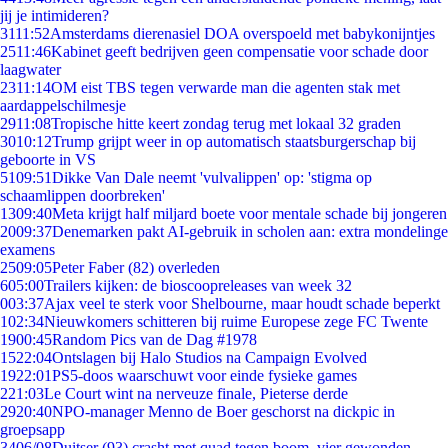
jij je intimideren?
31
11:52
Amsterdams dierenasiel DOA overspoeld met babykonijntjes
25
11:46
Kabinet geeft bedrijven geen compensatie voor schade door
laagwater
23
11:14
OM eist TBS tegen verwarde man die agenten stak met
aardappelschilmesje
29
11:08
Tropische hitte keert zondag terug met lokaal 32 graden
30
10:12
Trump grijpt weer in op automatisch staatsburgerschap bij
geboorte in VS
51
09:51
Dikke Van Dale neemt 'vulvalippen' op: 'stigma op
schaamlippen doorbreken'
13
09:40
Meta krijgt half miljard boete voor mentale schade bij jongeren
20
09:37
Denemarken pakt AI-gebruik in scholen aan: extra mondelinge
examens
25
09:05
Peter Faber (82) overleden
6
05:00
Trailers kijken: de bioscoopreleases van week 32
0
03:37
Ajax veel te sterk voor Shelbourne, maar houdt schade beperkt
1
02:34
Nieuwkomers schitteren bij ruime Europese zege FC Twente
19
00:45
Random Pics van de Dag #1978
15
22:04
Ontslagen bij Halo Studios na Campaign Evolved
19
22:01
PS5-doos waarschuwt voor einde fysieke games
2
21:03
Le Court wint na nerveuze finale, Pieterse derde
29
20:40
NPO-manager Menno de Boer geschorst na dickpic in
groepsapp
34
06/08
Duitser (93) crasht met quad tegen boom, vier gewonden