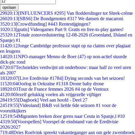
opslaan
299
20:13
[INFLUENCERS #295] Van flodderslinger tot Shrek-crème
260
20:13
[SBS6] De Bondgenoten #317 We dansen de macaroni
35
20:13
[Crowdfunding] #443 Rentestijgingen?
10
20:13
[gratis] Videogames Part 9: Gratis en free-to-play games!
253
20:12
Totale zonsverduistering 12-08-2026 (Groenland, IJsland en
Spanje) #1
114
20:12
Jonge Cambridge professor stapt op na claims over plagiaat
en leugens
140
20:11
NPO-manager Menno de Boer (47) op non-actief stuurde
dick-pic rond
67
20:07
Techniekles verdwijnt uit onderbouw: maar half zo veel uren
als 2007
183
20:07
[Live Eredivisie #1784] Dying seconds van het seizoen!
115
20:04
Oorlog in Oekraïne #1318 Drone baby drone
189
20:03
Tour de France femmes 2026 #4 op de Ventoux
41
20:00
Jezelf gelukkig voelen als vrijgezelle vijftiger
284
19:55
[Dagboek] Veel aan hoofd - Deel 27
245
19:55
[Videoland] B&B vol liefde 6de seizoen #1 voor de
vooruitkijkers
125
19:54
Migranten breken door grens naar Ceuta in Spanje,l #10
43
19:50
[Voorspellen] Voorspel de eindstand van de Eredivisie
2026/2027
7
19:48
Dries Roelvink spreekt vakantieganger aan om gele zwembroek