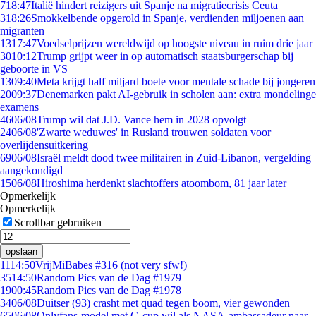
7
18:47
Italië hindert reizigers uit Spanje na migratiecrisis Ceuta
3
18:26
Smokkelbende opgerold in Spanje, verdienden miljoenen aan
migranten
13
17:47
Voedselprijzen wereldwijd op hoogste niveau in ruim drie jaar
30
10:12
Trump grijpt weer in op automatisch staatsburgerschap bij
geboorte in VS
13
09:40
Meta krijgt half miljard boete voor mentale schade bij jongeren
20
09:37
Denemarken pakt AI-gebruik in scholen aan: extra mondelinge
examens
46
06/08
Trump wil dat J.D. Vance hem in 2028 opvolgt
24
06/08
'Zwarte weduwes' in Rusland trouwen soldaten voor
overlijdensuitkering
69
06/08
Israël meldt dood twee militairen in Zuid-Libanon, vergelding
aangekondigd
15
06/08
Hiroshima herdenkt slachtoffers atoombom, 81 jaar later
Opmerkelijk
Opmerkelijk
Scrollbar gebruiken
opslaan
11
14:50
VrijMiBabes #316 (not very sfw!)
35
14:50
Random Pics van de Dag #1979
19
00:45
Random Pics van de Dag #1978
34
06/08
Duitser (93) crasht met quad tegen boom, vier gewonden
65
06/08
Onlyfans-model met G-cup wil als NASA-ambassadeur naar