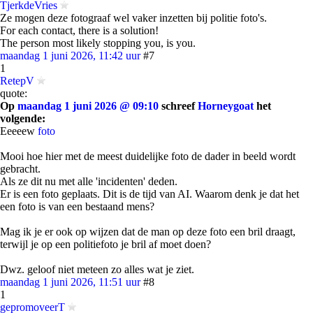
TjerkdeVries
Ze mogen deze fotograaf wel vaker inzetten bij politie foto's.
For each contact, there is a solution!
The person most likely stopping you, is you.
maandag 1 juni 2026, 11:42 uur
#7
1
RetepV
quote:
Op
maandag 1 juni 2026 @ 09:10
schreef
Horneygoat
het
volgende:
Eeeeew
foto
Mooi hoe hier met de meest duidelijke foto de dader in beeld wordt
gebracht.
Als ze dit nu met alle 'incidenten' deden.
Er is een foto geplaats. Dit is de tijd van AI. Waarom denk je dat het
een foto is van een bestaand mens?
Mag ik je er ook op wijzen dat de man op deze foto een bril draagt,
terwijl je op een politiefoto je bril af moet doen?
Dwz. geloof niet meteen zo alles wat je ziet.
maandag 1 juni 2026, 11:51 uur
#8
1
gepromoveerT