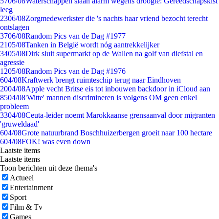
57
06/08
Waterschappen slaan alarm wegens droogte: Gereedschapskist
leeg
23
06/08
Zorgmedewerkster die 's nachts haar vriend bezocht terecht
ontslagen
37
06/08
Random Pics van de Dag #1977
21
05/08
Tanken in België wordt nóg aantrekkelijker
34
05/08
Dirk sluit supermarkt op de Wallen na golf van diefstal en
agressie
12
05/08
Random Pics van de Dag #1976
6
04/08
Kraftwerk brengt ruimteschip terug naar Eindhoven
20
04/08
Apple vecht Britse eis tot inbouwen backdoor in iCloud aan
85
04/08
'Witte' mannen discrimineren is volgens OM geen enkel
probleem
33
04/08
Ceuta-leider noemt Marokkaanse grensaanval door migranten
'gruweldaad'
6
04/08
Grote natuurbrand Boschhuizerbergen groeit naar 100 hectare
6
04/08
FOK! was even down
Laatste items
Laatste items
Toon berichten uit deze thema's
Actueel
Entertainment
Sport
Film & Tv
Games