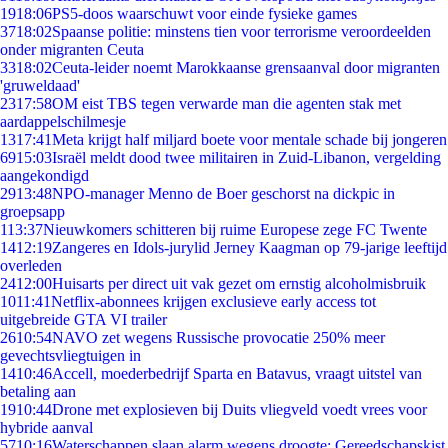
19
18:06
PS5-doos waarschuwt voor einde fysieke games
37
18:02
Spaanse politie: minstens tien voor terrorisme veroordeelden
onder migranten Ceuta
33
18:02
Ceuta-leider noemt Marokkaanse grensaanval door migranten
'gruweldaad'
23
17:58
OM eist TBS tegen verwarde man die agenten stak met
aardappelschilmesje
13
17:41
Meta krijgt half miljard boete voor mentale schade bij jongeren
69
15:03
Israël meldt dood twee militairen in Zuid-Libanon, vergelding
aangekondigd
29
13:48
NPO-manager Menno de Boer geschorst na dickpic in
groepsapp
1
13:37
Nieuwkomers schitteren bij ruime Europese zege FC Twente
14
12:19
Zangeres en Idols-jurylid Jerney Kaagman op 79-jarige leeftijd
overleden
24
12:00
Huisarts per direct uit vak gezet om ernstig alcoholmisbruik
10
11:41
Netflix-abonnees krijgen exclusieve early access tot
uitgebreide GTA VI trailer
26
10:54
NAVO zet wegens Russische provocatie 250% meer
gevechtsvliegtuigen in
14
10:46
Accell, moederbedrijf Sparta en Batavus, vraagt uitstel van
betaling aan
19
10:44
Drone met explosieven bij Duits vliegveld voedt vrees voor
hybride aanval
57
10:16
Waterschappen slaan alarm wegens droogte: Gereedschapskist