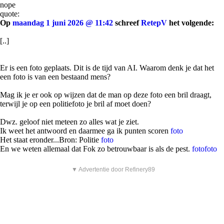
nope
quote:
Op
maandag 1 juni 2026 @ 11:42
schreef
RetepV
het volgende:
[..]
Er is een foto geplaats. Dit is de tijd van AI. Waarom denk je dat het
een foto is van een bestaand mens?
Mag ik je er ook op wijzen dat de man op deze foto een bril draagt,
terwijl je op een politiefoto je bril af moet doen?
Dwz. geloof niet meteen zo alles wat je ziet.
Ik weet het antwoord en daarmee ga ik punten scoren
foto
Het staat eronder...Bron: Politie
foto
En we weten allemaal dat Fok zo betrouwbaar is als de pest.
foto
foto
▼ Advertentie door Refinery89