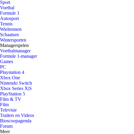
Sport
Voetbal
Formule 1
Autosport
Tennis
Wielrennen
Schaatsen
Wintersporten
Managerspelen
Voetbalmanager
Formule 1-manager
Games
PC
Playstation 4
Xbox One
Nintendo Switch
Xbox Series X|S
PlayStation 5
Film & TV
Film
Televisie
Trailers en Videos
Bioscoopagenda
Forum
Meer