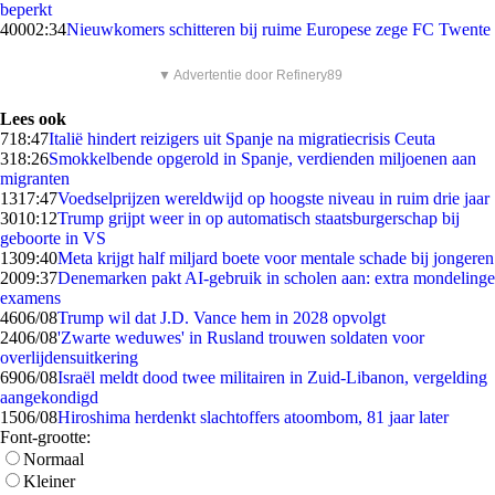
beperkt
400
02:34
Nieuwkomers schitteren bij ruime Europese zege FC Twente
▼ Advertentie door Refinery89
Lees ook
7
18:47
Italië hindert reizigers uit Spanje na migratiecrisis Ceuta
3
18:26
Smokkelbende opgerold in Spanje, verdienden miljoenen aan
migranten
13
17:47
Voedselprijzen wereldwijd op hoogste niveau in ruim drie jaar
30
10:12
Trump grijpt weer in op automatisch staatsburgerschap bij
geboorte in VS
13
09:40
Meta krijgt half miljard boete voor mentale schade bij jongeren
20
09:37
Denemarken pakt AI-gebruik in scholen aan: extra mondelinge
examens
46
06/08
Trump wil dat J.D. Vance hem in 2028 opvolgt
24
06/08
'Zwarte weduwes' in Rusland trouwen soldaten voor
overlijdensuitkering
69
06/08
Israël meldt dood twee militairen in Zuid-Libanon, vergelding
aangekondigd
15
06/08
Hiroshima herdenkt slachtoffers atoombom, 81 jaar later
Font-grootte:
Normaal
Kleiner