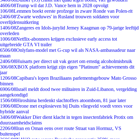
46
06/08
Trump wil dat J.D. Vance hem in 2028 opvolgt
1
06/08
Lemmen boekt eerste profzege in zware Ronde van Polen-rit
24
06/08
'Zwarte weduwes' in Rusland trouwen soldaten voor
overlijdensuitkering
14
06/08
Zangeres en Idols-jurylid Jerney Kaagman op 79-jarige leeftijd
overleden
10
06/08
Netflix-abonnees krijgen exclusieve early access tot
uitgebreide GTA VI trailer
65
06/08
Onlyfans-model met G-cup wil als NASA-ambassadeur naar
maan
24
06/08
Huisarts per direct uit vak gezet om ernstig alcoholmisbruik
3
06/08
XBOX platform krijgt zijn eigen "Platinum" achievements dit
jaar
12
06/08
Capibara's lopen Braziliaans parlementsgebouw Mato Grosso
binnen
69
06/08
Israël meldt dood twee militairen in Zuid-Libanon, vergelding
aangekondigd
15
06/08
Hiroshima herdenkt slachtoffers atoombom, 81 jaar later
19
06/08
Drone met explosieven bij Duits vliegveld voedt vrees voor
hybride aanval
34
06/08
Wakker Dier dient klacht in tegen insectenfabriek Protix om
duurzaamheidsclaims
22
06/08
Iran en Oman eens over route Straat van Hormuz, VS
buitenspel