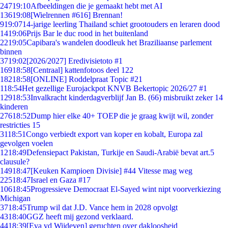
247
19:10
Afbeeldingen die je gemaakt hebt met AI
136
19:08
[Wielrennen #616] Brennan!
9
19:07
14-jarige leerling Thailand schiet grootouders en leraren dood
14
19:06
Prijs Bar le duc rood in het buitenland
22
19:05
Capibara's wandelen doodleuk het Braziliaanse parlement
binnen
37
19:02
[2026/2027] Eredivisietoto #1
169
18:58
[Centraal] kattenfotoos deel 122
182
18:58
[ONLINE] Roddelpraat Topic #21
1
18:54
Het gezellige Eurojackpot KNVB Bekertopic 2026/27 #1
129
18:53
Invalkracht kinderdagverblijf Jan B. (66) misbruikt zeker 14
kinderen
276
18:52
Dump hier elke 40+ TOEP die je graag kwijt wil, zonder
restricties 15
31
18:51
Congo verbiedt export van koper en kobalt, Europa zal
gevolgen voelen
12
18:49
Defensiepact Pakistan, Turkije en Saudi-Arabië bevat art.5
clausule?
149
18:47
[Keuken Kampioen Divisie] #44 Vitesse mag weg
225
18:47
Israel en Gaza #17
106
18:45
Progressieve Democraat El-Sayed wint nipt voorverkiezing
Michigan
37
18:45
Trump wil dat J.D. Vance hem in 2028 opvolgt
43
18:40
GGZ heeft mij gezond verklaard.
44
18:39
[Eva vd Wijdeven] geruchten over dakloosheid