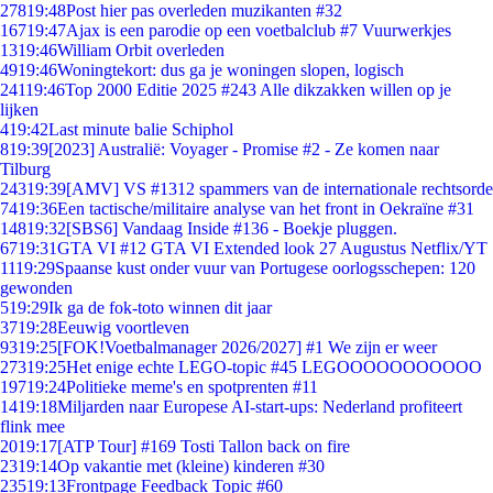
278
19:48
Post hier pas overleden muzikanten #32
167
19:47
Ajax is een parodie op een voetbalclub #7 Vuurwerkjes
13
19:46
William Orbit overleden
49
19:46
Woningtekort: dus ga je woningen slopen, logisch
241
19:46
Top 2000 Editie 2025 #243 Alle dikzakken willen op je
lijken
4
19:42
Last minute balie Schiphol
8
19:39
[2023] Australië: Voyager - Promise #2 - Ze komen naar
Tilburg
243
19:39
[AMV] VS #1312 spammers van de internationale rechtsorde
74
19:36
Een tactische/militaire analyse van het front in Oekraïne #31
148
19:32
[SBS6] Vandaag Inside #136 - Boekje pluggen.
67
19:31
GTA VI #12 GTA VI Extended look 27 Augustus Netflix/YT
11
19:29
Spaanse kust onder vuur van Portugese oorlogsschepen: 120
gewonden
5
19:29
Ik ga de fok-toto winnen dit jaar
37
19:28
Eeuwig voortleven
93
19:25
[FOK!Voetbalmanager 2026/2027] #1 We zijn er weer
273
19:25
Het enige echte LEGO-topic #45 LEGOOOOOOOOOOO
197
19:24
Politieke meme's en spotprenten #11
14
19:18
Miljarden naar Europese AI-start-ups: Nederland profiteert
flink mee
20
19:17
[ATP Tour] #169 Tosti Tallon back on fire
23
19:14
Op vakantie met (kleine) kinderen #30
235
19:13
Frontpage Feedback Topic #60