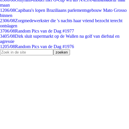
maan
12
06/08
Capibara's lopen Braziliaans parlementsgebouw Mato Grosso
binnen
23
06/08
Zorgmedewerkster die 's nachts haar vriend bezocht terecht
ontslagen
37
06/08
Random Pics van de Dag #1977
34
05/08
Dirk sluit supermarkt op de Wallen na golf van diefstal en
agressie
12
05/08
Random Pics van de Dag #1976