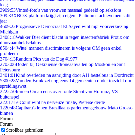
leeg
39
09:53
Vinted-foto's van vrouwen massaal gedeeld op seksfora
3
09:33
XBOX platform krijgt zijn eigen "Platinum" achievements dit
jaar
46
09:22
Progressieve Democraat El-Sayed wint nipt voorverkiezing
Michigan
34
08:18
Wakker Dier dient klacht in tegen insectenfabriek Protix om
duurzaamheidsclaims
85
04:44
'Witte' mannen discrimineren is volgens OM geen enkel
probleem
37
04:13
Random Pics van de Dag #1977
27
03:06
Doden bij Oekraïense droneaanvallen op Moskou en Sint-
Petersburg
34
01:01
Kind overleden na aanrijding door AH-bestelbus in Dordrecht
53
00:28
Van den Brink zet nog eens 14 gemeenten onder toezicht om
spreidingswet
22
22:50
Iran en Oman eens over route Straat van Hormuz, VS
buitenspel
2
22:17
Le Court wint na nerveuze finale, Pieterse derde
12
20:48
Capibara's lopen Braziliaans parlementsgebouw Mato Grosso
binnen
Forum
Forum
Scrollbar gebruiken