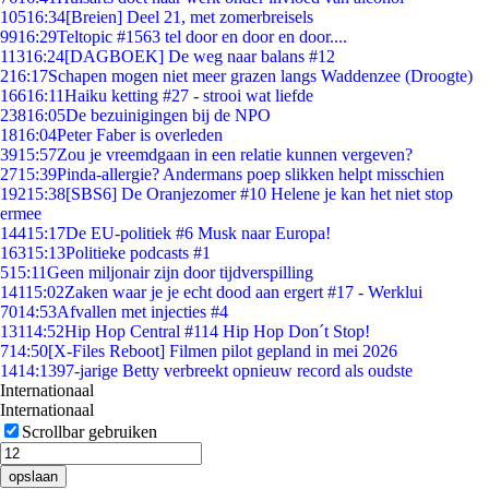
105
16:34
[Breien] Deel 21, met zomerbreisels
99
16:29
Teltopic #1563 tel door en door en door....
113
16:24
[DAGBOEK] De weg naar balans #12
2
16:17
Schapen mogen niet meer grazen langs Waddenzee (Droogte)
166
16:11
Haiku ketting #27 - strooi wat liefde
238
16:05
De bezuinigingen bij de NPO
18
16:04
Peter Faber is overleden
39
15:57
Zou je vreemdgaan in een relatie kunnen vergeven?
27
15:39
Pinda-allergie? Andermans poep slikken helpt misschien
192
15:38
[SBS6] De Oranjezomer #10 Helene je kan het niet stop
ermee
144
15:17
De EU-politiek #6 Musk naar Europa!
163
15:13
Politieke podcasts #1
5
15:11
Geen miljonair zijn door tijdverspilling
141
15:02
Zaken waar je je echt dood aan ergert #17 - Werklui
70
14:53
Afvallen met injecties #4
131
14:52
Hip Hop Central #114 Hip Hop Don´t Stop!
7
14:50
[X-Files Reboot] Filmen pilot gepland in mei 2026
14
14:13
97-jarige Betty verbreekt opnieuw record als oudste
Internationaal
Internationaal
Scrollbar gebruiken
opslaan