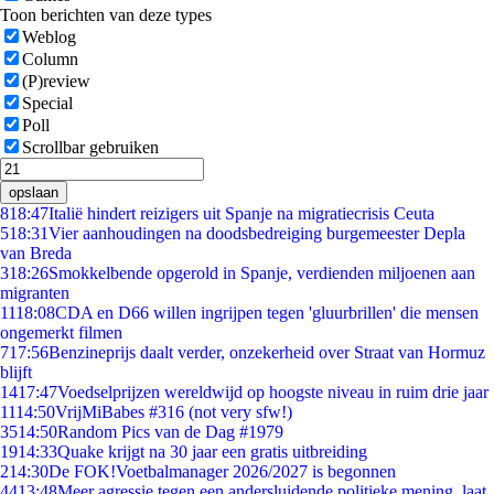
Toon berichten van deze types
Weblog
Column
(P)review
Special
Poll
Scrollbar gebruiken
opslaan
8
18:47
Italië hindert reizigers uit Spanje na migratiecrisis Ceuta
5
18:31
Vier aanhoudingen na doodsbedreiging burgemeester Depla
van Breda
3
18:26
Smokkelbende opgerold in Spanje, verdienden miljoenen aan
migranten
11
18:08
CDA en D66 willen ingrijpen tegen 'gluurbrillen' die mensen
ongemerkt filmen
7
17:56
Benzineprijs daalt verder, onzekerheid over Straat van Hormuz
blijft
14
17:47
Voedselprijzen wereldwijd op hoogste niveau in ruim drie jaar
11
14:50
VrijMiBabes #316 (not very sfw!)
35
14:50
Random Pics van de Dag #1979
19
14:33
Quake krijgt na 30 jaar een gratis uitbreiding
2
14:30
De FOK!Voetbalmanager 2026/2027 is begonnen
44
13:48
Meer agressie tegen een andersluidende politieke mening, laat