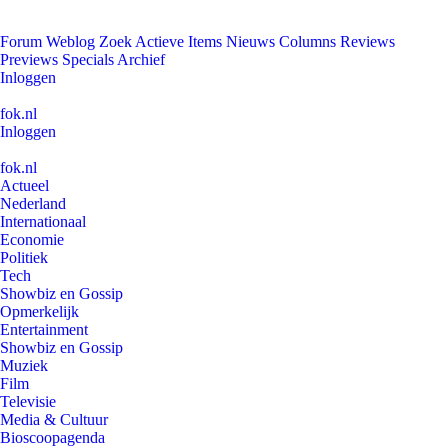
Forum
Weblog
Zoek
Actieve Items
Nieuws
Columns
Reviews
Previews
Specials
Archief
Inloggen
fok.nl
Inloggen
fok.nl
Actueel
Nederland
Internationaal
Economie
Politiek
Tech
Showbiz en Gossip
Opmerkelijk
Entertainment
Showbiz en Gossip
Muziek
Film
Televisie
Media & Cultuur
Bioscoopagenda