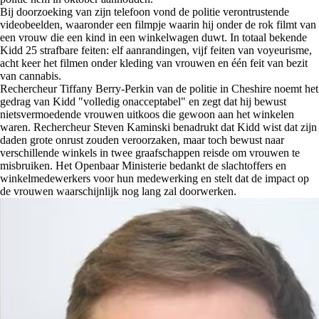
Bij doorzoeking van zijn telefoon vond de politie verontrustende
videobeelden, waaronder een filmpje waarin hij onder de rok filmt van
een vrouw die een kind in een winkelwagen duwt. In totaal bekende
Kidd 25 strafbare feiten: elf aanrandingen, vijf feiten van voyeurisme,
acht keer het filmen onder kleding van vrouwen en één feit van bezit
van cannabis.
Rechercheur Tiffany Berry-Perkin van de politie in Cheshire noemt het
gedrag van Kidd "volledig onacceptabel" en zegt dat hij bewust
nietsvermoedende vrouwen uitkoos die gewoon aan het winkelen
waren. Rechercheur Steven Kaminski benadrukt dat Kidd wist dat zijn
daden grote onrust zouden veroorzaken, maar toch bewust naar
verschillende winkels in twee graafschappen reisde om vrouwen te
misbruiken. Het Openbaar Ministerie bedankt de slachtoffers en
winkelmedewerkers voor hun medewerking en stelt dat de impact op
de vrouwen waarschijnlijk nog lang zal doorwerken.