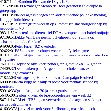
41671
14:50
Random Pics van de Dag #1979
1215
20:40
NPO-manager Menno de Boer geschorst na dickpic in
groepsapp
1089
13:48
Meer agressie tegen een andersluidende politieke mening,
laat jij je intimideren?
1057
10:12
Trump grijpt weer in op automatisch staatsburgerschap bij
geboorte in VS
983
11:52
Amsterdams dierenasiel DOA overspoeld met babykonijntjes
971
09:51
Dikke Van Dale neemt 'vulvalippen' op: 'stigma op
schaamlippen doorbreken'
949
09:05
Peter Faber (82) overleden
924
22:01
PS5-doos waarschuwt voor einde fysieke games
813
11:46
Kabinet geeft bedrijven geen compensatie voor schade door
laagwater
764
11:08
Tropische hitte keert zondag terug met lokaal 32 graden
744
09:37
Denemarken pakt AI-gebruik in scholen aan: extra
mondelinge examens
718
22:04
Ontslagen bij Halo Studios na Campaign Evolved
609
09:40
Meta krijgt half miljard boete voor mentale schade bij
jongeren
599
14:33
Quake krijgt na 30 jaar een gratis uitbreiding
564
05:00
Trailers kijken: de bioscoopreleases van week 32
547
11:14
OM eist TBS tegen verwarde man die agenten stak met
aardappelschilmesje
416
03:37
Ajax veel te sterk voor Shelbourne, maar houdt schade