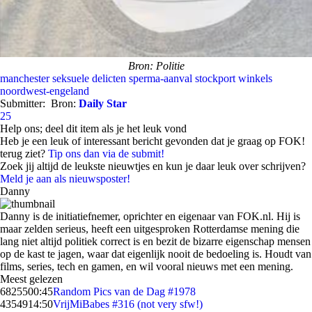
Bron: Politie
manchester
seksuele delicten
sperma-aanval
stockport
winkels
noordwest-engeland
Submitter:
Bron:
Daily Star
25
Help ons; deel dit item als je het leuk vond
Heb je een leuk of interessant bericht gevonden dat je graag op FOK!
terug ziet?
Tip ons dan via de submit!
Zoek jij altijd de leukste nieuwtjes en kun je daar leuk over schrijven?
Meld je aan als nieuwsposter!
Danny
Danny is de initiatiefnemer, oprichter en eigenaar van FOK.nl. Hij is
maar zelden serieus, heeft een uitgesproken Rotterdamse mening die
lang niet altijd politiek correct is en bezit de bizarre eigenschap mensen
op de kast te jagen, waar dat eigenlijk nooit de bedoeling is. Houdt van
films, series, tech en gamen, en wil vooral nieuws met een mening.
Meest gelezen
68255
00:45
Random Pics van de Dag #1978
43549
14:50
VrijMiBabes #316 (not very sfw!)