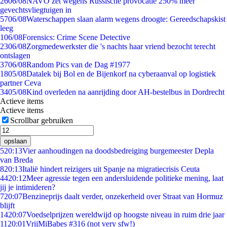
26
06/08
NAVO zet wegens Russische provocatie 250% meer
gevechtsvliegtuigen in
57
06/08
Waterschappen slaan alarm wegens droogte: Gereedschapskist
leeg
1
06/08
Forensics: Crime Scene Detective
23
06/08
Zorgmedewerkster die 's nachts haar vriend bezocht terecht
ontslagen
37
06/08
Random Pics van de Dag #1977
18
05/08
Datalek bij Bol en de Bijenkorf na cyberaanval op logistiek
partner Ceva
34
05/08
Kind overleden na aanrijding door AH-bestelbus in Dordrecht
Actieve items
Actieve items
Scrollbar gebruiken
opslaan
5
20:13
Vier aanhoudingen na doodsbedreiging burgemeester Depla
van Breda
8
20:13
Italië hindert reizigers uit Spanje na migratiecrisis Ceuta
44
20:12
Meer agressie tegen een andersluidende politieke mening, laat
jij je intimideren?
7
20:07
Benzineprijs daalt verder, onzekerheid over Straat van Hormuz
blijft
14
20:07
Voedselprijzen wereldwijd op hoogste niveau in ruim drie jaar
11
20:01
VrijMiBabes #316 (not very sfw!)