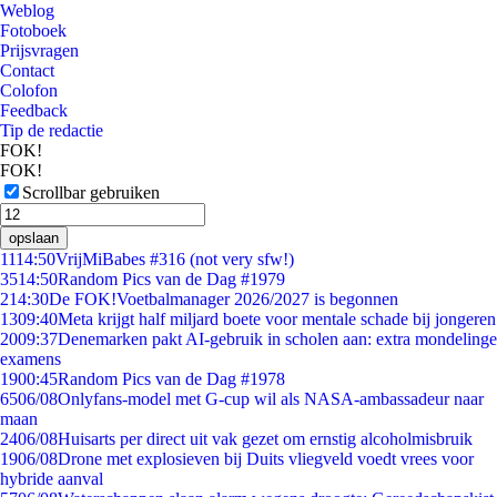
Weblog
Fotoboek
Prijsvragen
Contact
Colofon
Feedback
Tip de redactie
FOK!
FOK!
Scrollbar gebruiken
opslaan
11
14:50
VrijMiBabes #316 (not very sfw!)
35
14:50
Random Pics van de Dag #1979
2
14:30
De FOK!Voetbalmanager 2026/2027 is begonnen
13
09:40
Meta krijgt half miljard boete voor mentale schade bij jongeren
20
09:37
Denemarken pakt AI-gebruik in scholen aan: extra mondelinge
examens
19
00:45
Random Pics van de Dag #1978
65
06/08
Onlyfans-model met G-cup wil als NASA-ambassadeur naar
maan
24
06/08
Huisarts per direct uit vak gezet om ernstig alcoholmisbruik
19
06/08
Drone met explosieven bij Duits vliegveld voedt vrees voor
hybride aanval