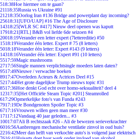
5
18:38
Hoe hiermee om te gaan?
211
18:35
Russia vs Ukraine #91
212
18:35
Oorlog Iran #136 Bridge and powerplant day incoming?
256
18:31
[UFO/UAP] #16 The Age of Disclosure
143
18:25
[WLR SC #417] Nieuw deel openen was kaputt
179
18:21
[RTL] B&B vol liefde 6de seizoen #4
200
18:19
Verander een letter expert (7lettereditie) #50
15
18:19
Verander één letter. Expert # 75 (8 letters)
50
18:18
Verander één letter: Expert #143 (9 letters)
143
18:16
Verander één letter: Expert #91 (10 letters)
55
17:59
Magic mushrooms
27
17:56
Single mannen verplichtsingle moeders laten daten?
95
17:49
Nieuwe / verwachte boeken
89
17:47
Overleden Acteurs & Actrices Deel #15
52
17:44
Het grote dagelijkse Trump nieuws topic #31
85
17:36
Hoe denkt God echt over homo-seksualiteit? deel 4
123
17:35
[Het Officiële Steam Topic #201] Steamrolled
6
17:29
Opmerkelijke foto's van Funda #243
79
17:19
De Bondgenoten Spoiler Topic #3
67
17:16
Vrouwen willen geen man meer #30
171
17:12
Vandaag 40 jaar geleden... #3
100
17:07
Ali B rechtszaak #26 - Ali de bewezen serieverkrachter
60
16:56
Aanbrengen mechanische ventilatie zinvol in oud huis?
22
16:42
Meer dan helft van verkochte auto's is volgend jaar elektrisch
76
16:41
Huisarts doet haar werk onder invloed van alcohol