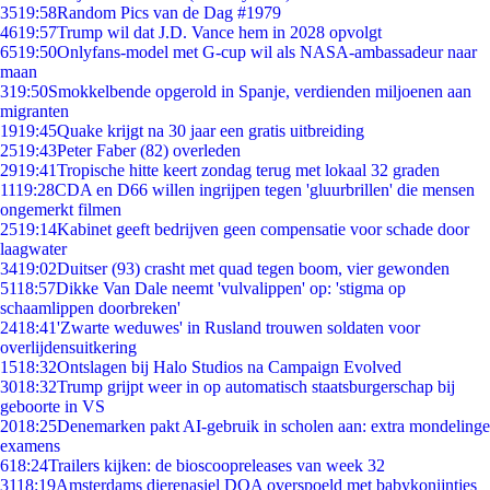
35
19:58
Random Pics van de Dag #1979
46
19:57
Trump wil dat J.D. Vance hem in 2028 opvolgt
65
19:50
Onlyfans-model met G-cup wil als NASA-ambassadeur naar
maan
3
19:50
Smokkelbende opgerold in Spanje, verdienden miljoenen aan
migranten
19
19:45
Quake krijgt na 30 jaar een gratis uitbreiding
25
19:43
Peter Faber (82) overleden
29
19:41
Tropische hitte keert zondag terug met lokaal 32 graden
11
19:28
CDA en D66 willen ingrijpen tegen 'gluurbrillen' die mensen
ongemerkt filmen
25
19:14
Kabinet geeft bedrijven geen compensatie voor schade door
laagwater
34
19:02
Duitser (93) crasht met quad tegen boom, vier gewonden
51
18:57
Dikke Van Dale neemt 'vulvalippen' op: 'stigma op
schaamlippen doorbreken'
24
18:41
'Zwarte weduwes' in Rusland trouwen soldaten voor
overlijdensuitkering
15
18:32
Ontslagen bij Halo Studios na Campaign Evolved
30
18:32
Trump grijpt weer in op automatisch staatsburgerschap bij
geboorte in VS
20
18:25
Denemarken pakt AI-gebruik in scholen aan: extra mondelinge
examens
6
18:24
Trailers kijken: de bioscoopreleases van week 32
31
18:19
Amsterdams dierenasiel DOA overspoeld met babykonijntjes