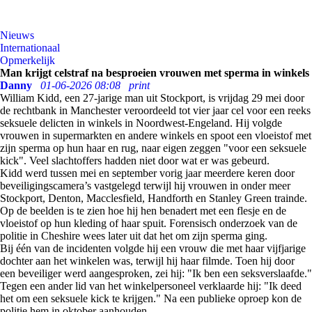
Nieuws
Internationaal
Opmerkelijk
Man krijgt celstraf na besproeien vrouwen met sperma in winkels
Danny
01-06-2026 08:08
print
William Kidd, een 27-jarige man uit Stockport, is vrijdag 29 mei door
de rechtbank in Manchester veroordeeld tot vier jaar cel voor een reeks
seksuele delicten in winkels in Noordwest-Engeland. Hij volgde
vrouwen in supermarkten en andere winkels en spoot een vloeistof met
zijn sperma op hun haar en rug, naar eigen zeggen "voor een seksuele
kick". Veel slachtoffers hadden niet door wat er was gebeurd.
Kidd werd tussen mei en september vorig jaar meerdere keren door
beveiligingscamera’s vastgelegd terwijl hij vrouwen in onder meer
Stockport, Denton, Macclesfield, Handforth en Stanley Green trainde.
Op de beelden is te zien hoe hij hen benadert met een flesje en de
vloeistof op hun kleding of haar spuit. Forensisch onderzoek van de
politie in Cheshire wees later uit dat het om zijn sperma ging.
Bij één van de incidenten volgde hij een vrouw die met haar vijfjarige
dochter aan het winkelen was, terwijl hij haar filmde. Toen hij door
een beveiliger werd aangesproken, zei hij: "Ik ben een seksverslaafde."
Tegen een ander lid van het winkelpersoneel verklaarde hij: "Ik deed
het om een seksuele kick te krijgen." Na een publieke oproep kon de
politie hem in oktober aanhouden.