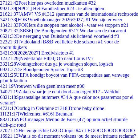
271
21:42
Post hier pas overleden muzikanten #32
99
21:39
[NPO1] Het Familiediner #23 - te allen tijden
216
21:37
[AMV] VS #1312 spammers van de internationale rechtsorde
74
21:33
[FOK!Voetbalmanager 2026/2027] #1 We zijn er weer
134
21:33
FOK!ers die stoppen met alcohol - waar we stoppen #21
208
21:32
[SBS6] De Bondgenoten #317 We dansen de macaroni
65
21:32
De neergang van Duitsland als lichtend voorbeeld #3
223
21:31
[Videoland] B&B vol liefde 6de seizoen #1 voor de
vooruitkijkers
24
21:30
[2026/2027] Eredivisietoto #1
123
21:29
[Nederlands Elftal] Op naar Louis IV?
33
21:28
Woningtekort: dus ga je woningen slopen, logisch
69
21:27
De Bondgenoten Spoiler Topic #3
83
21:25
UEFA kondigt boycot van FIFA-competities aan vanwege
plan Infantino
4
21:19
Vrouwen willen geen man meer #30
140
21:19
Zaken waar je je echt dood aan ergert #17 - Werklui
68
21:18
Spaanstalige nummers #34 A que calor nos pasaremos por el
verano?
47
21:17
Oorlog in Oekraïne #1318 Drone baby drone
111
21:17
[Wielrennen #616] Brennan!
88
21:16
NPO-manager Menno de Boer (47) op non-actief stuurde
dick-pic rond
270
21:15
Het enige echte LEGO-topic #45 LEGOOOOOOOOOOO
169
21:13
Wat is op dit moment volgens jou de meest irritante reclame?