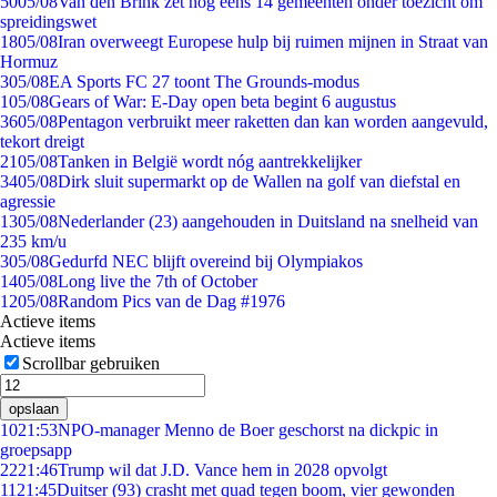
50
05/08
Van den Brink zet nog eens 14 gemeenten onder toezicht om
spreidingswet
18
05/08
Iran overweegt Europese hulp bij ruimen mijnen in Straat van
Hormuz
3
05/08
EA Sports FC 27 toont The Grounds-modus
1
05/08
Gears of War: E-Day open beta begint 6 augustus
36
05/08
Pentagon verbruikt meer raketten dan kan worden aangevuld,
tekort dreigt
21
05/08
Tanken in België wordt nóg aantrekkelijker
34
05/08
Dirk sluit supermarkt op de Wallen na golf van diefstal en
agressie
13
05/08
Nederlander (23) aangehouden in Duitsland na snelheid van
235 km/u
3
05/08
Gedurfd NEC blijft overeind bij Olympiakos
14
05/08
Long live the 7th of October
12
05/08
Random Pics van de Dag #1976
Actieve items
Actieve items
Scrollbar gebruiken
opslaan
10
21:53
NPO-manager Menno de Boer geschorst na dickpic in
groepsapp
22
21:46
Trump wil dat J.D. Vance hem in 2028 opvolgt
11
21:45
Duitser (93) crasht met quad tegen boom, vier gewonden