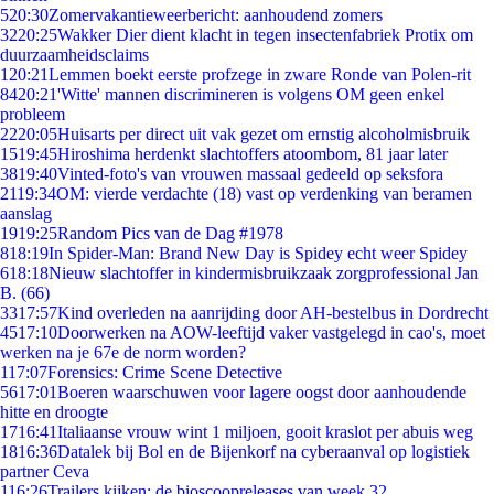
5
20:30
Zomervakantieweerbericht: aanhoudend zomers
32
20:25
Wakker Dier dient klacht in tegen insectenfabriek Protix om
duurzaamheidsclaims
1
20:21
Lemmen boekt eerste profzege in zware Ronde van Polen-rit
84
20:21
'Witte' mannen discrimineren is volgens OM geen enkel
probleem
22
20:05
Huisarts per direct uit vak gezet om ernstig alcoholmisbruik
15
19:45
Hiroshima herdenkt slachtoffers atoombom, 81 jaar later
38
19:40
Vinted-foto's van vrouwen massaal gedeeld op seksfora
21
19:34
OM: vierde verdachte (18) vast op verdenking van beramen
aanslag
19
19:25
Random Pics van de Dag #1978
8
18:19
In Spider-Man: Brand New Day is Spidey echt weer Spidey
6
18:18
Nieuw slachtoffer in kindermisbruikzaak zorgprofessional Jan
B. (66)
33
17:57
Kind overleden na aanrijding door AH-bestelbus in Dordrecht
45
17:10
Doorwerken na AOW-leeftijd vaker vastgelegd in cao's, moet
werken na je 67e de norm worden?
1
17:07
Forensics: Crime Scene Detective
56
17:01
Boeren waarschuwen voor lagere oogst door aanhoudende
hitte en droogte
17
16:41
Italiaanse vrouw wint 1 miljoen, gooit kraslot per abuis weg
18
16:36
Datalek bij Bol en de Bijenkorf na cyberaanval op logistiek
partner Ceva
1
16:26
Trailers kijken: de bioscoopreleases van week 32