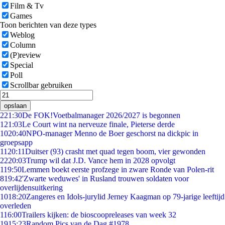
Film & Tv
Games
Toon berichten van deze types
Weblog
Column
(P)review
Special
Poll
Scrollbar gebruiken
opslaan
2
21:30
De FOK!Voetbalmanager 2026/2027 is begonnen
1
21:03
Le Court wint na nerveuze finale, Pieterse derde
10
20:40
NPO-manager Menno de Boer geschorst na dickpic in
groepsapp
11
20:11
Duitser (93) crasht met quad tegen boom, vier gewonden
22
20:03
Trump wil dat J.D. Vance hem in 2028 opvolgt
1
19:50
Lemmen boekt eerste profzege in zware Ronde van Polen-rit
8
19:42
'Zwarte weduwes' in Rusland trouwen soldaten voor
overlijdensuitkering
10
18:20
Zangeres en Idols-jurylid Jerney Kaagman op 79-jarige leeftijd
overleden
1
16:00
Trailers kijken: de bioscoopreleases van week 32
19
15:23
Random Pics van de Dag #1978