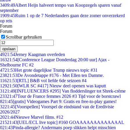
34
09:49
Albert Heijn halveert tempo van Koopzegels sparen vanaf
september
19
09:45
Ruim 1 op de 7 Nederlanders gaan deze zomer onverzekerd
op reis
Forum
Forum
Scrollbar gebruiken
opslaan
49
21:54
Jerney Kaagman overleden
163
21:54
[Conference League Donderdag 20:00 uur] Ajax -
Shelbourne FC #2
47
21:53
Het grote dagelijkse Trump nieuws topic #31
238
21:53
De Avondetappe #176 - Met Ellen ten Damme.
116
21:53
[RTL] B&B vol liefde 6de seizoen #4
129
21:50
[WLR SC #417] Nieuw deel openen was kaputt
31
21:49
[INFLUENCERS #295] Van flodderslinger tot Shrek-crème
233
21:47
Tour de France femmes 2026 #3 Tijd voor de borstcrawl
8
21:45
[gratis] Videogames Part 9: Gratis en free-to-play games!
32
21:45
[Voorspellen] Voorspel de eindstand van de Eredivisie
2026/2027
20
21:44
Nieuwe Marvel films. #12
215
21:43
[UEL/ECL live topic] #160 GOAAAAAAAAAAAAAL
0
21:43
Pinda-allergie? Andermans poep slikken helpt misschien