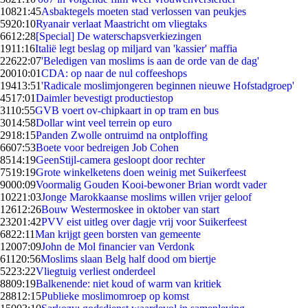
108
21:45
Asbaktegels moeten stad verlossen van peukjes
59
20:10
Ryanair verlaat Maastricht om vliegtaks
66
12:28
[Special] De waterschapsverkiezingen
19
11:16
Italië legt beslag op miljard van 'kassier' maffia
226
22:07
'Beledigen van moslims is aan de orde van de dag'
200
10:01
CDA: op naar de nul coffeeshops
194
13:51
'Radicale moslimjongeren beginnen nieuwe Hofstadgroep'
45
17:01
Daimler bevestigt productiestop
31
10:55
GVB voert ov-chipkaart in op tram en bus
30
14:58
Dollar wint veel terrein op euro
29
18:15
Panden Zwolle ontruimd na ontploffing
66
07:53
Boete voor bedreigen Job Cohen
85
14:19
GeenStijl-camera gesloopt door rechter
75
19:19
Grote winkelketens doen weinig met Suikerfeest
90
00:09
Voormalig Gouden Kooi-bewoner Brian wordt vader
102
21:03
Jonge Marokkaanse moslims willen vrijer geloof
126
12:26
Bouw Westermoskee in oktober van start
232
01:42
PVV eist uitleg over dagje vrij voor Suikerfeest
68
22:11
Man krijgt geen borsten van gemeente
120
07:09
John de Mol financier van Verdonk
611
20:56
Moslims slaan Belg half dood om biertje
52
23:22
Vliegtuig verliest onderdeel
88
09:19
Balkenende: niet koud of warm van kritiek
288
12:15
Publieke moslimomroep op komst