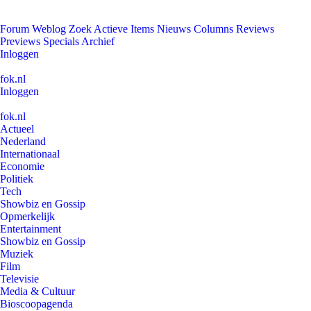
Forum
Weblog
Zoek
Actieve Items
Nieuws
Columns
Reviews
Previews
Specials
Archief
Inloggen
fok.nl
Inloggen
fok.nl
Actueel
Nederland
Internationaal
Economie
Politiek
Tech
Showbiz en Gossip
Opmerkelijk
Entertainment
Showbiz en Gossip
Muziek
Film
Televisie
Media & Cultuur
Bioscoopagenda