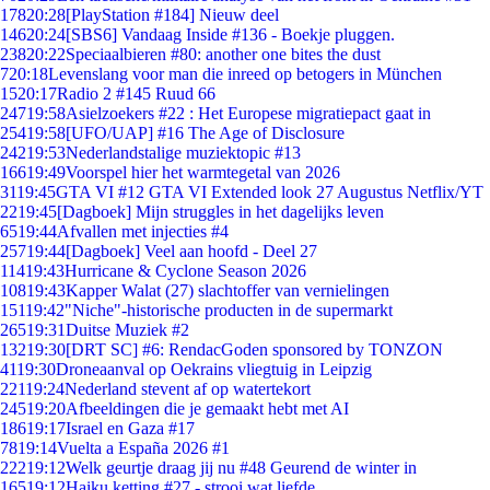
178
20:28
[PlayStation #184] Nieuw deel
146
20:24
[SBS6] Vandaag Inside #136 - Boekje pluggen.
238
20:22
Speciaalbieren #80: another one bites the dust
7
20:18
Levenslang voor man die inreed op betogers in München
15
20:17
Radio 2 #145 Ruud 66
247
19:58
Asielzoekers #22 : Het Europese migratiepact gaat in
254
19:58
[UFO/UAP] #16 The Age of Disclosure
242
19:53
Nederlandstalige muziektopic #13
166
19:49
Voorspel hier het warmtegetal van 2026
31
19:45
GTA VI #12 GTA VI Extended look 27 Augustus Netflix/YT
22
19:45
[Dagboek] Mijn struggles in het dagelijks leven
65
19:44
Afvallen met injecties #4
257
19:44
[Dagboek] Veel aan hoofd - Deel 27
114
19:43
Hurricane & Cyclone Season 2026
108
19:43
Kapper Walat (27) slachtoffer van vernielingen
151
19:42
"Niche"-historische producten in de supermarkt
265
19:31
Duitse Muziek #2
132
19:30
[DRT SC] #6: RendacGoden sponsored by TONZON
41
19:30
Droneaanval op Oekrains vliegtuig in Leipzig
221
19:24
Nederland stevent af op watertekort
245
19:20
Afbeeldingen die je gemaakt hebt met AI
186
19:17
Israel en Gaza #17
78
19:14
Vuelta a España 2026 #1
222
19:12
Welk geurtje draag jij nu #48 Geurend de winter in
165
19:12
Haiku ketting #27 - strooi wat liefde