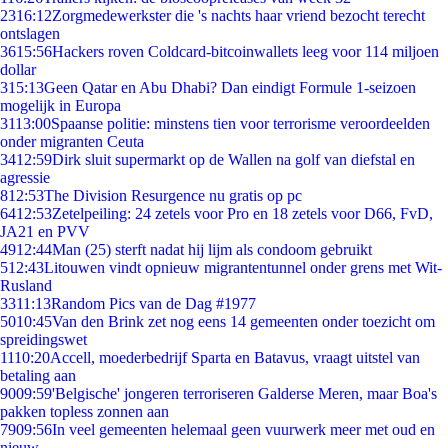
23
16:12
Zorgmedewerkster die 's nachts haar vriend bezocht terecht
ontslagen
36
15:56
Hackers roven Coldcard-bitcoinwallets leeg voor 114 miljoen
dollar
3
15:13
Geen Qatar en Abu Dhabi? Dan eindigt Formule 1-seizoen
mogelijk in Europa
31
13:00
Spaanse politie: minstens tien voor terrorisme veroordeelden
onder migranten Ceuta
34
12:59
Dirk sluit supermarkt op de Wallen na golf van diefstal en
agressie
8
12:53
The Division Resurgence nu gratis op pc
64
12:53
Zetelpeiling: 24 zetels voor Pro en 18 zetels voor D66, FvD,
JA21 en PVV
49
12:44
Man (25) sterft nadat hij lijm als condoom gebruikt
5
12:43
Litouwen vindt opnieuw migrantentunnel onder grens met Wit-
Rusland
33
11:13
Random Pics van de Dag #1977
50
10:45
Van den Brink zet nog eens 14 gemeenten onder toezicht om
spreidingswet
11
10:20
Accell, moederbedrijf Sparta en Batavus, vraagt uitstel van
betaling aan
90
09:59
'Belgische' jongeren terroriseren Galderse Meren, maar Boa's
pakken topless zonnen aan
79
09:56
In veel gemeenten helemaal geen vuurwerk meer met oud en
nieuw