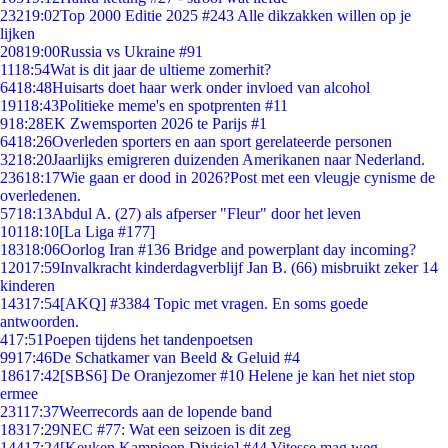
232
19:02
Top 2000 Editie 2025 #243 Alle dikzakken willen op je
lijken
208
19:00
Russia vs Ukraine #91
11
18:54
Wat is dit jaar de ultieme zomerhit?
64
18:48
Huisarts doet haar werk onder invloed van alcohol
191
18:43
Politieke meme's en spotprenten #11
9
18:28
EK Zwemsporten 2026 te Parijs #1
64
18:26
Overleden sporters en aan sport gerelateerde personen
32
18:20
Jaarlijks emigreren duizenden Amerikanen naar Nederland.
236
18:17
Wie gaan er dood in 2026?Post met een vleugje cynisme de
overledenen.
57
18:13
Abdul A. (27) als afperser "Fleur" door het leven
101
18:10
[La Liga #177]
183
18:06
Oorlog Iran #136 Bridge and powerplant day incoming?
120
17:59
Invalkracht kinderdagverblijf Jan B. (66) misbruikt zeker 14
kinderen
143
17:54
[AKQ] #3384 Topic met vragen. En soms goede
antwoorden.
4
17:51
Poepen tijdens het tandenpoetsen
99
17:46
De Schatkamer van Beeld & Geluid #4
186
17:42
[SBS6] De Oranjezomer #10 Helene je kan het niet stop
ermee
231
17:37
Weerrecords aan de lopende band
183
17:29
NEC #77: Wat een seizoen is dit zeg
144
17:24
[Keuken Kampioen Divisie] #44 Vitesse mag weg