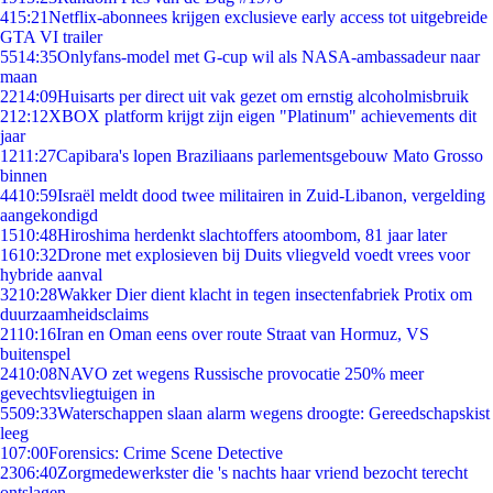
4
15:21
Netflix-abonnees krijgen exclusieve early access tot uitgebreide
GTA VI trailer
55
14:35
Onlyfans-model met G-cup wil als NASA-ambassadeur naar
maan
22
14:09
Huisarts per direct uit vak gezet om ernstig alcoholmisbruik
2
12:12
XBOX platform krijgt zijn eigen "Platinum" achievements dit
jaar
12
11:27
Capibara's lopen Braziliaans parlementsgebouw Mato Grosso
binnen
44
10:59
Israël meldt dood twee militairen in Zuid-Libanon, vergelding
aangekondigd
15
10:48
Hiroshima herdenkt slachtoffers atoombom, 81 jaar later
16
10:32
Drone met explosieven bij Duits vliegveld voedt vrees voor
hybride aanval
32
10:28
Wakker Dier dient klacht in tegen insectenfabriek Protix om
duurzaamheidsclaims
21
10:16
Iran en Oman eens over route Straat van Hormuz, VS
buitenspel
24
10:08
NAVO zet wegens Russische provocatie 250% meer
gevechtsvliegtuigen in
55
09:33
Waterschappen slaan alarm wegens droogte: Gereedschapskist
leeg
1
07:00
Forensics: Crime Scene Detective
23
06:40
Zorgmedewerkster die 's nachts haar vriend bezocht terecht
ontslagen