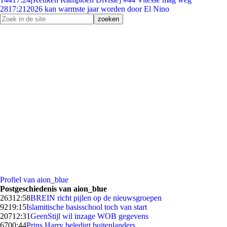
28
17:21
2026 kan warmste jaar worden door El Nino
Profiel van aion_blue
Postgeschiedenis van aion_blue
263
12:58
BREIN richt pijlen op de nieuwsgroepen
92
19:15
Islamitische basisschool toch van start
207
12:31
GeenStijl wil inzage WOB gegevens
67
00:44
Prins Harry beledigt buitenlanders