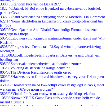
33
00:35
Random Pics van de Dag #1977
18
22:40
Datalek bij Bol en de Bijenkorf na cyberaanval op logistiek
partner Ceva
33
22:27
Kind overleden na aanrijding door AH-bestelbus in Dordrecht
6
22:14
Nieuw slachtoffer in kindermisbruikzaak zorgprofessional Jan
B. (66)
3
05/08
Geen Qatar en Abu Dhabi? Dan eindigt Formule 1-seizoen
mogelijk in Europa
5
05/08
Litouwen vindt opnieuw migrantentunnel onder grens met Wit-
Rusland
45
05/08
Progressieve Democraat El-Sayed wint nipt voorverkiezing
Michigan
11
05/08
Accell, moederbedrijf Sparta en Batavus, vraagt uitstel van
betaling aan
5
05/08
Zomervakantieweerbericht: aanhoudend zomers
1
05/08
Vollering de sterkste na lastige heuvelrit
8
05/08
The Division Resurgence nu gratis op pc
36
05/08
Hackers roven Coldcard-bitcoinwallets leeg voor 114 miljoen
dollar
45
05/08
Doorwerken na AOW-leeftijd vaker vastgelegd in cao's, moet
werken na je 67e de norm worden?
38
05/08
Vinted-foto's van vrouwen massaal gedeeld op seksfora
1
05/08
Nieuwe XBOX Game Pass titels voor de eerste helft van de
maand augustus