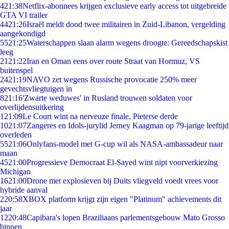
4
21:38
Netflix-abonnees krijgen exclusieve early access tot uitgebreide
GTA VI trailer
44
21:26
Israël meldt dood twee militairen in Zuid-Libanon, vergelding
aangekondigd
55
21:25
Waterschappen slaan alarm wegens droogte: Gereedschapskist
leeg
21
21:22
Iran en Oman eens over route Straat van Hormuz, VS
buitenspel
24
21:19
NAVO zet wegens Russische provocatie 250% meer
gevechtsvliegtuigen in
8
21:16
'Zwarte weduwes' in Rusland trouwen soldaten voor
overlijdensuitkering
1
21:09
Le Court wint na nerveuze finale, Pieterse derde
10
21:07
Zangeres en Idols-jurylid Jerney Kaagman op 79-jarige leeftijd
overleden
55
21:06
Onlyfans-model met G-cup wil als NASA-ambassadeur naar
maan
45
21:00
Progressieve Democraat El-Sayed wint nipt voorverkiezing
Michigan
16
21:00
Drone met explosieven bij Duits vliegveld voedt vrees voor
hybride aanval
2
20:58
XBOX platform krijgt zijn eigen "Platinum" achievements dit
jaar
12
20:48
Capibara's lopen Braziliaans parlementsgebouw Mato Grosso
binnen