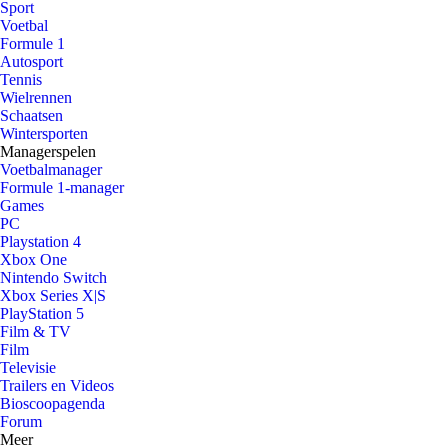
Sport
Voetbal
Formule 1
Autosport
Tennis
Wielrennen
Schaatsen
Wintersporten
Managerspelen
Voetbalmanager
Formule 1-manager
Games
PC
Playstation 4
Xbox One
Nintendo Switch
Xbox Series X|S
PlayStation 5
Film & TV
Film
Televisie
Trailers en Videos
Bioscoopagenda
Forum
Meer