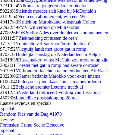
150
03:10
Sarkozy: godsdienst waardevol in samenleving
323
10:24
'Afkomst reljongeren doet er niet toe'
59
22:08
Stelende moeder stalt kind bij McDonald's
211
19:54
Neem een abonnement, win een Wii
494
17:43
Kritiek op Marokkanen-uitspraak Cohen
229
22:49
PVV wil verbod op Milli Görüs
47
08:26
FOK!radio: Alles over de nieuwe abonnementen
103
11:57
'Ziekmelding zit tussen de oren'
17
13:11
Nominatie v.d Sar voor 'beste doelman'
97
17:52
Vliegtuig landt met groot gat in romp
47
03:32
Dodelijke aanslag op Nederlanders in België
142
18:38
Bussemaker: winst McCain zou grote ramp zijn
30
02:31
'Toestel met gat in romp had zware corrosie'
70
19:51
Vijfhonderd klachten na oefenvluchten Air Race
282
20:06
Kamer bedankt Marokko voor extra imams
61
06:04
Onderzoek: pindakaas kan astma bevorderen
49
11:12
Belgische premier Leterme treedt af
219
12:45
Nederland ratificeert Verdrag van Lissabon
45
07:06
Landelijke poststaking op 28 mei
Laatste reviews en specials
special
Random Pics van de Dag #1978
review
Forensics: Crime Scene Detective
special