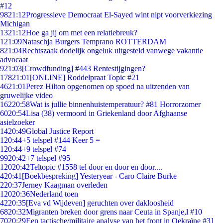
#12
98
21:12
Progressieve Democraat El-Sayed wint nipt voorverkiezing
Michigan
13
21:12
Hoe ga jij om met een relatiebreuk?
1
21:09
Nataschja Burgers Temprano ROTTERDAM
8
21:04
Rechtszaak dodelijk ongeluk uitgesteld vanwege vakantie
advocaat
9
21:03
[Crowdfunding] #443 Rentestijgingen?
178
21:01
[ONLINE] Roddelpraat Topic #21
46
21:01
Perez Hilton opgenomen op spoed na uitzenden van
gruwelijke video
162
20:58
Wat is jullie binnenhuistemperatuur? #81 Horrorzomer
60
20:54
Lisa (38) vermoord in Griekenland door Afghaanse
asielzoeker
14
20:49
Global Justice Report
1
20:44
+5 telspel #144 Keer 5 =
1
20:44
+9 telspel #74
99
20:42
+7 telspel #95
120
20:42
Teltopic #1558 tel door en door en door....
4
20:41
[Boekbespreking] Yesteryear - Caro Claire Burke
2
20:37
Jerney Kaagman overleden
120
20:36
Nederland toen
42
20:35
[Eva vd Wijdeven] geruchten over dakloosheid
68
20:32
Migranten breken door grens naar Ceuta in Spanje,l #10
70
20:29
Een tactische/militaire analyse van het front in Oekraïne #31