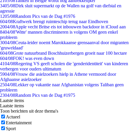
21
05/08
Tanken in België wordt nóg aantrekkelijker
34
05/08
Dirk sluit supermarkt op de Wallen na golf van diefstal en
agressie
12
05/08
Random Pics van de Dag #1976
6
04/08
Kraftwerk brengt ruimteschip terug naar Eindhoven
20
04/08
Apple vecht Britse eis tot inbouwen backdoor in iCloud aan
84
04/08
'Witte' mannen discrimineren is volgens OM geen enkel
probleem
30
04/08
Ceuta-leider noemt Marokkaanse grensaanval door migranten
'gruweldaad'
6
04/08
Grote natuurbrand Boschhuizerbergen groeit naar 100 hectare
6
04/08
FOK! was even down
41
04/08
Regering VS geeft scholen die 'genderidentiteit' van kinderen
verbergen voor ouders ultimatum
59
04/08
Vrouw die asielzoekers hielp in Athene vermoord door
Afghaanse asielzoeker
25
04/08
Lekker op vakantie naar Afghanistan volgens Taliban geen
probleem
23
04/08
Random Pics van de Dag #1975
Laatste items
Laatste items
Toon berichten uit deze thema's
Actueel
Entertainment
Sport