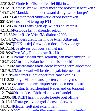
270
10:37
'Einde Israëlisch offensief lijkt in zicht'
29
16:17
Hamas: 'Wat wil Israël met deze holocaust bereiken?'
145
21:24
'Marokkaan minder waard dan gewone burger'
150
01:35
Kamer moet vuurwerkverbod bespreken
66
13:54
Jensen niet terug op RTL
93
15:05
'In 2009 aanslagen op Wilders en Peter R.'
42
13:16
Postbode krijgt afzender retour
71
13:58
Peter R. de Vries 'Mediahoer 2008'
457
14:42
Wilders dreigt met motie tegen Albayrak
42
18:47
[FOK!actie] Crewleden doen alles voor geld
69
17:16
Bos alweer politicus van het jaar
26
18:24
Two Way Radio beste Rockband
34
19:14
'Premier maakt zich schuldig aan machtsmisbruik'
103
21:33
Amanda: Brian heeft me mishandeld
67
17:40
Amsterdamse raadsleden: vervang term allochtoon
162
19:27
Marokko.nl wil brede aanpak internethaat
7
01:18
Wall Street zucht onder fors banenverlies
111
12:38
Jonge Marokkaanse pieten verdedigen sint
189
16:33
Allochtone zwartrijder voelt zich benadeeld
90
17:42
Joustra: terreurdreiging Nederland op toppunt
12
17:44
Obama kiest Richardson voor handel
120
06:48
BREIN haalt grootste topsite ooit offline
101
13:13
Extra geld voor godsdienstonderwijs
44
10:14
Kleuter leeft met extern hart
38
21:10
'007 in volgende film weer vrouwenversierder'