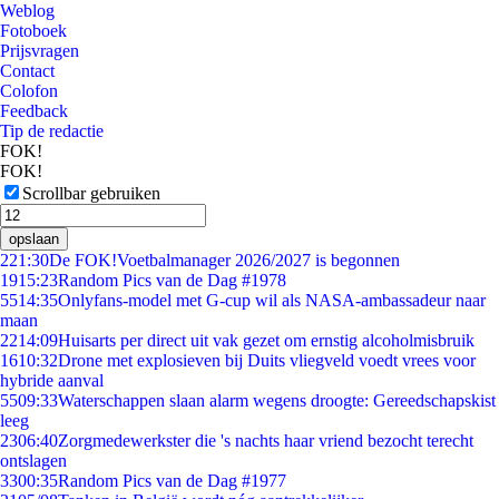
Weblog
Fotoboek
Prijsvragen
Contact
Colofon
Feedback
Tip de redactie
FOK!
FOK!
Scrollbar gebruiken
opslaan
2
21:30
De FOK!Voetbalmanager 2026/2027 is begonnen
19
15:23
Random Pics van de Dag #1978
55
14:35
Onlyfans-model met G-cup wil als NASA-ambassadeur naar
maan
22
14:09
Huisarts per direct uit vak gezet om ernstig alcoholmisbruik
16
10:32
Drone met explosieven bij Duits vliegveld voedt vrees voor
hybride aanval
55
09:33
Waterschappen slaan alarm wegens droogte: Gereedschapskist
leeg
23
06:40
Zorgmedewerkster die 's nachts haar vriend bezocht terecht
ontslagen
33
00:35
Random Pics van de Dag #1977