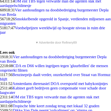
643
11:14
OM eist TBS tegen verwarde man die agenten stak met
aardappelschilmesje
609
18:31
Vier aanhoudingen na doodsbedreiging burgemeester Depla
van Breda
567
18:26
Smokkelbende opgerold in Spanje, verdienden miljoenen aan
migranten
518
17:47
Voedselprijzen wereldwijd op hoogste niveau in ruim drie
jaar
▼ Advertentie door Refinery89
Lees ook
19
18:31
Vier aanhoudingen na doodsbedreiging burgemeester Depla
van Breda
22
18:08
CDA en D66 willen ingrijpen tegen 'gluurbrillen' die mensen
ongemerkt filmen
11
17:56
Benzineprijs daalt verder, onzekerheid over Straat van Hormuz
blijft
31
11:52
Amsterdams dierenasiel DOA overspoeld met babykonijntjes
25
11:46
Kabinet geeft bedrijven geen compensatie voor schade door
laagwater
23
11:14
OM eist TBS tegen verwarde man die agenten stak met
aardappelschilmesje
30
11:08
Tropische hitte keert zondag terug met lokaal 32 graden
55
09:51
Dikke Van Dale neemt 'vulvalippen' op: 'stigma op