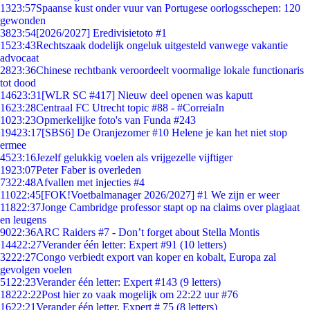
13
23:57
Spaanse kust onder vuur van Portugese oorlogsschepen: 120
gewonden
38
23:54
[2026/2027] Eredivisietoto #1
15
23:43
Rechtszaak dodelijk ongeluk uitgesteld vanwege vakantie
advocaat
28
23:36
Chinese rechtbank veroordeelt voormalige lokale functionaris
tot dood
146
23:31
[WLR SC #417] Nieuw deel openen was kaputt
16
23:28
Centraal FC Utrecht topic #88 - #CorreiaIn
10
23:23
Opmerkelijke foto's van Funda #243
194
23:17
[SBS6] De Oranjezomer #10 Helene je kan het niet stop
ermee
45
23:16
Jezelf gelukkig voelen als vrijgezelle vijftiger
19
23:07
Peter Faber is overleden
73
22:48
Afvallen met injecties #4
110
22:45
[FOK!Voetbalmanager 2026/2027] #1 We zijn er weer
118
22:37
Jonge Cambridge professor stapt op na claims over plagiaat
en leugens
90
22:36
ARC Raiders #7 - Don’t forget about Stella Montis
144
22:27
Verander één letter: Expert #91 (10 letters)
32
22:27
Congo verbiedt export van koper en kobalt, Europa zal
gevolgen voelen
51
22:23
Verander één letter: Expert #143 (9 letters)
182
22:22
Post hier zo vaak mogelijk om 22:22 uur #76
16
22:21
Verander één letter. Expert # 75 (8 letters)