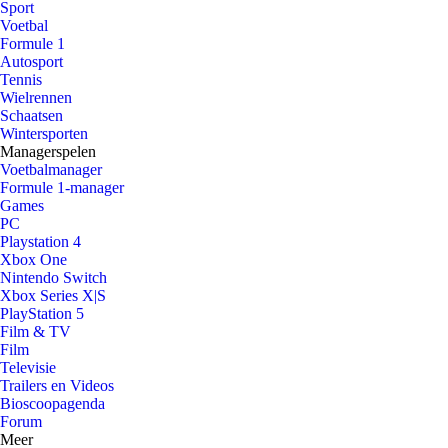
Sport
Voetbal
Formule 1
Autosport
Tennis
Wielrennen
Schaatsen
Wintersporten
Managerspelen
Voetbalmanager
Formule 1-manager
Games
PC
Playstation 4
Xbox One
Nintendo Switch
Xbox Series X|S
PlayStation 5
Film & TV
Film
Televisie
Trailers en Videos
Bioscoopagenda
Forum
Meer