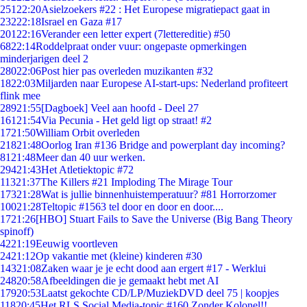
251
22:20
Asielzoekers #22 : Het Europese migratiepact gaat in
232
22:18
Israel en Gaza #17
201
22:16
Verander een letter expert (7lettereditie) #50
68
22:14
Roddelpraat onder vuur: ongepaste opmerkingen
minderjarigen deel 2
280
22:06
Post hier pas overleden muzikanten #32
18
22:03
Miljarden naar Europese AI-start-ups: Nederland profiteert
flink mee
289
21:55
[Dagboek] Veel aan hoofd - Deel 27
161
21:54
Via Pecunia - Het geld ligt op straat! #2
17
21:50
William Orbit overleden
218
21:48
Oorlog Iran #136 Bridge and powerplant day incoming?
81
21:48
Meer dan 40 uur werken.
294
21:43
Het Atletiektopic #72
113
21:37
The Killers #21 Imploding The Mirage Tour
173
21:28
Wat is jullie binnenhuistemperatuur? #81 Horrorzomer
100
21:28
Teltopic #1563 tel door en door en door....
17
21:26
[HBO] Stuart Fails to Save the Universe (Big Bang Theory
spinoff)
42
21:19
Eeuwig voortleven
24
21:12
Op vakantie met (kleine) kinderen #30
143
21:08
Zaken waar je je echt dood aan ergert #17 - Werklui
248
20:58
Afbeeldingen die je gemaakt hebt met AI
179
20:53
Laatst gekochte CD/LP/MuziekDVD deel 75 | koopjes
118
20:45
Het RLS Social Media-topic #160 Zonder Kolonel!!