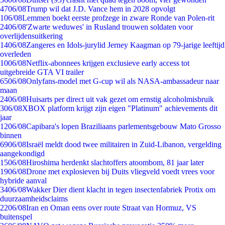
47
06/08
Trump wil dat J.D. Vance hem in 2028 opvolgt
1
06/08
Lemmen boekt eerste profzege in zware Ronde van Polen-rit
24
06/08
'Zwarte weduwes' in Rusland trouwen soldaten voor
overlijdensuitkering
14
06/08
Zangeres en Idols-jurylid Jerney Kaagman op 79-jarige leeftijd
overleden
10
06/08
Netflix-abonnees krijgen exclusieve early access tot
uitgebreide GTA VI trailer
65
06/08
Onlyfans-model met G-cup wil als NASA-ambassadeur naar
maan
24
06/08
Huisarts per direct uit vak gezet om ernstig alcoholmisbruik
3
06/08
XBOX platform krijgt zijn eigen "Platinum" achievements dit
jaar
12
06/08
Capibara's lopen Braziliaans parlementsgebouw Mato Grosso
binnen
69
06/08
Israël meldt dood twee militairen in Zuid-Libanon, vergelding
aangekondigd
15
06/08
Hiroshima herdenkt slachtoffers atoombom, 81 jaar later
19
06/08
Drone met explosieven bij Duits vliegveld voedt vrees voor
hybride aanval
34
06/08
Wakker Dier dient klacht in tegen insectenfabriek Protix om
duurzaamheidsclaims
22
06/08
Iran en Oman eens over route Straat van Hormuz, VS
buitenspel