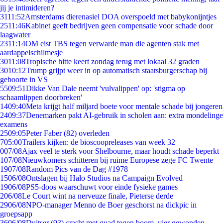
jij je intimideren?
31
11:52
Amsterdams dierenasiel DOA overspoeld met babykonijntjes
25
11:46
Kabinet geeft bedrijven geen compensatie voor schade door
laagwater
23
11:14
OM eist TBS tegen verwarde man die agenten stak met
aardappelschilmesje
30
11:08
Tropische hitte keert zondag terug met lokaal 32 graden
30
10:12
Trump grijpt weer in op automatisch staatsburgerschap bij
geboorte in VS
55
09:51
Dikke Van Dale neemt 'vulvalippen' op: 'stigma op
schaamlippen doorbreken'
14
09:40
Meta krijgt half miljard boete voor mentale schade bij jongeren
24
09:37
Denemarken pakt AI-gebruik in scholen aan: extra mondelinge
examens
25
09:05
Peter Faber (82) overleden
7
05:00
Trailers kijken: de bioscoopreleases van week 32
0
07/08
Ajax veel te sterk voor Shelbourne, maar houdt schade beperkt
1
07/08
Nieuwkomers schitteren bij ruime Europese zege FC Twente
19
07/08
Random Pics van de Dag #1978
15
06/08
Ontslagen bij Halo Studios na Campaign Evolved
19
06/08
PS5-doos waarschuwt voor einde fysieke games
2
06/08
Le Court wint na nerveuze finale, Pieterse derde
29
06/08
NPO-manager Menno de Boer geschorst na dickpic in
groepsapp
36
06/08
Duitser (93) crasht met quad tegen boom, vier gewonden