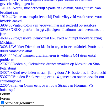
gevechtsvliegtuigen in
14
10:46
Accell, moederbedrijf Sparta en Batavus, vraagt uitstel van
betaling aan
19
10:44
Drone met explosieven bij Duits vliegveld voedt vrees voor
hybride aanval
39
09:53
Vinted-foto's van vrouwen massaal gedeeld op seksfora
3
09:33
XBOX platform krijgt zijn eigen "Platinum" achievements dit
jaar
46
09:22
Progressieve Democraat El-Sayed wint nipt voorverkiezing
Michigan
34
08:18
Wakker Dier dient klacht in tegen insectenfabriek Protix om
duurzaamheidsclaims
85
04:44
'Witte' mannen discrimineren is volgens OM geen enkel
probleem
27
07/08
Doden bij Oekraïense droneaanvallen op Moskou en Sint-
Petersburg
34
07/08
Kind overleden na aanrijding door AH-bestelbus in Dordrecht
53
07/08
Van den Brink zet nog eens 14 gemeenten onder toezicht om
spreidingswet
22
06/08
Iran en Oman eens over route Straat van Hormuz, VS
buitenspel
Forum
Forum
Scrollbar gebruiken