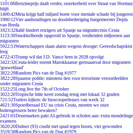
11
01:06
Benzineprijs daalt verder, onzekerheid over Straat van Hormuz
blijft
14
00:42
Meta krijgt half miljard boete voor mentale schade bij jongeren
19
00:12
Vier aanhoudingen na doodsbedreiging burgemeester Depla
van Breda
18
23:32
Italië hindert reizigers uit Spanje na migratiecrisis Ceuta
11
23:30
Smokkelbende opgerold in Spanje, verdienden miljoenen aan
migranten
59
22:53
Waterschappen slaan alarm wegens droogte: Gereedschapskist
leeg
47
22:43
Trump wil dat J.D. Vance hem in 2028 opvolgt
34
22:32
Ceuta-leider noemt Marokkaanse grensaanval door migranten
'gruweldaad'
38
22:29
Random Pics van de Dag #1977
38
22:28
Spaanse politie: minstens tien voor terrorisme veroordeelden
onder migranten Ceuta
15
22:25
Long live the 7th of October
30
22:20
Tropische hitte keert zondag terug met lokaal 32 graden
7
21:52
Trailers kijken: de bioscoopreleases van week 32
46
21:30
Spoedberaad EU na crisis Ceuta, moeten we onze
buitengrenzen beter bewaken?
24
21:01
Denemarken pakt AI-gebruik in scholen aan: extra mondelinge
examens
36
20:20
Duitser (93) crasht met quad tegen boom, vier gewonden
35
19:58
Random Pics van de Dag #1979