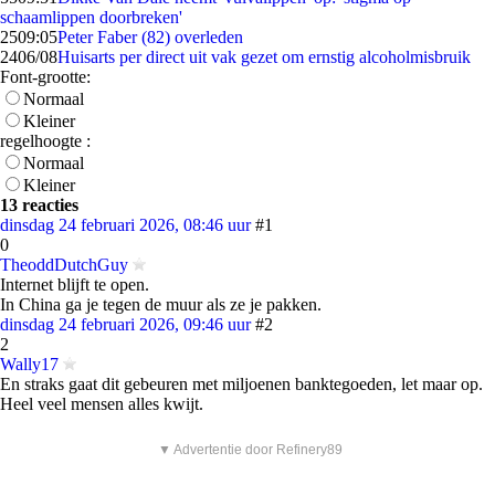
schaamlippen doorbreken'
25
09:05
Peter Faber (82) overleden
24
06/08
Huisarts per direct uit vak gezet om ernstig alcoholmisbruik
Font-grootte:
Normaal
Kleiner
regelhoogte :
Normaal
Kleiner
13 reacties
dinsdag 24 februari 2026, 08:46 uur
#1
0
TheoddDutchGuy
Internet blijft te open.
In China ga je tegen de muur als ze je pakken.
dinsdag 24 februari 2026, 09:46 uur
#2
2
Wally17
En straks gaat dit gebeuren met miljoenen banktegoeden, let maar op.
Heel veel mensen alles kwijt.
▼ Advertentie door Refinery89