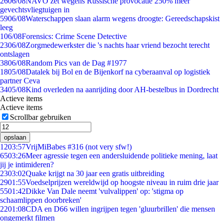
26
06/08
NAVO zet wegens Russische provocatie 250% meer
gevechtsvliegtuigen in
59
06/08
Waterschappen slaan alarm wegens droogte: Gereedschapskist
leeg
1
06/08
Forensics: Crime Scene Detective
23
06/08
Zorgmedewerkster die 's nachts haar vriend bezocht terecht
ontslagen
38
06/08
Random Pics van de Dag #1977
18
05/08
Datalek bij Bol en de Bijenkorf na cyberaanval op logistiek
partner Ceva
34
05/08
Kind overleden na aanrijding door AH-bestelbus in Dordrecht
Actieve items
Actieve items
Scrollbar gebruiken
opslaan
12
03:57
VrijMiBabes #316 (not very sfw!)
65
03:26
Meer agressie tegen een andersluidende politieke mening, laat
jij je intimideren?
23
03:02
Quake krijgt na 30 jaar een gratis uitbreiding
29
01:55
Voedselprijzen wereldwijd op hoogste niveau in ruim drie jaar
55
01:42
Dikke Van Dale neemt 'vulvalippen' op: 'stigma op
schaamlippen doorbreken'
22
01:08
CDA en D66 willen ingrijpen tegen 'gluurbrillen' die mensen
ongemerkt filmen