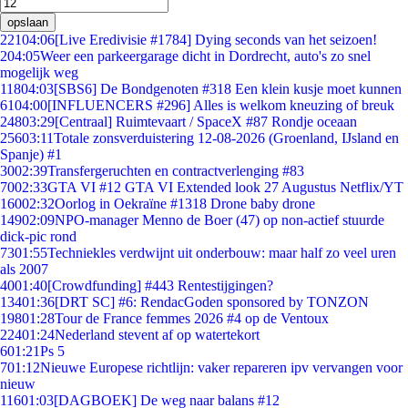
opslaan
221
04:06
[Live Eredivisie #1784] Dying seconds van het seizoen!
2
04:05
Weer een parkeergarage dicht in Dordrecht, auto's zo snel
mogelijk weg
118
04:03
[SBS6] De Bondgenoten #318 Een klein kusje moet kunnen
61
04:00
[INFLUENCERS #296] Alles is welkom kneuzing of breuk
248
03:29
[Centraal] Ruimtevaart / SpaceX #87 Rondje oceaan
256
03:11
Totale zonsverduistering 12-08-2026 (Groenland, IJsland en
Spanje) #1
30
02:39
Transfergeruchten en contractverlenging #83
70
02:33
GTA VI #12 GTA VI Extended look 27 Augustus Netflix/YT
160
02:32
Oorlog in Oekraïne #1318 Drone baby drone
149
02:09
NPO-manager Menno de Boer (47) op non-actief stuurde
dick-pic rond
73
01:55
Techniekles verdwijnt uit onderbouw: maar half zo veel uren
als 2007
40
01:40
[Crowdfunding] #443 Rentestijgingen?
134
01:36
[DRT SC] #6: RendacGoden sponsored by TONZON
198
01:28
Tour de France femmes 2026 #4 op de Ventoux
224
01:24
Nederland stevent af op watertekort
6
01:21
Ps 5
7
01:12
Nieuwe Europese richtlijn: vaker repareren ipv vervangen voor
nieuw
116
01:03
[DAGBOEK] De weg naar balans #12