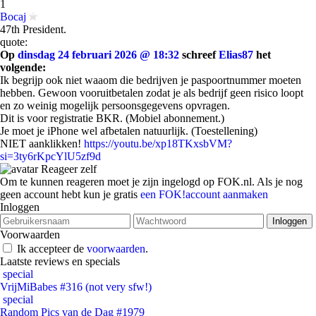
1
Bocaj
47th President.
quote:
Op
dinsdag 24 februari 2026 @ 18:32
schreef
Elias87
het
volgende:
Ik begrijp ook niet waaom die bedrijven je paspoortnummer moeten
hebben. Gewoon vooruitbetalen zodat je als bedrijf geen risico loopt
en zo weinig mogelijk persoonsgegevens opvragen.
Dit is voor registratie BKR. (Mobiel abonnement.)
Je moet je iPhone wel afbetalen natuurlijk. (Toestellening)
NIET aanklikken!
https://youtu.be/xp18TKxsbVM?
si=3ty6rKpcYlU5zf9d
Reageer zelf
Om te kunnen reageren moet je zijn ingelogd op FOK.nl. Als je nog
geen account hebt kun je gratis
een FOK!account aanmaken
Inloggen
Voorwaarden
Ik accepteer de
voorwaarden
.
Laatste reviews en specials
special
VrijMiBabes #316 (not very sfw!)
special
Random Pics van de Dag #1979