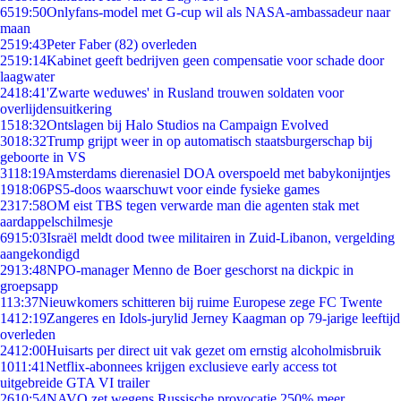
65
19:50
Onlyfans-model met G-cup wil als NASA-ambassadeur naar
maan
25
19:43
Peter Faber (82) overleden
25
19:14
Kabinet geeft bedrijven geen compensatie voor schade door
laagwater
24
18:41
'Zwarte weduwes' in Rusland trouwen soldaten voor
overlijdensuitkering
15
18:32
Ontslagen bij Halo Studios na Campaign Evolved
30
18:32
Trump grijpt weer in op automatisch staatsburgerschap bij
geboorte in VS
31
18:19
Amsterdams dierenasiel DOA overspoeld met babykonijntjes
19
18:06
PS5-doos waarschuwt voor einde fysieke games
23
17:58
OM eist TBS tegen verwarde man die agenten stak met
aardappelschilmesje
69
15:03
Israël meldt dood twee militairen in Zuid-Libanon, vergelding
aangekondigd
29
13:48
NPO-manager Menno de Boer geschorst na dickpic in
groepsapp
1
13:37
Nieuwkomers schitteren bij ruime Europese zege FC Twente
14
12:19
Zangeres en Idols-jurylid Jerney Kaagman op 79-jarige leeftijd
overleden
24
12:00
Huisarts per direct uit vak gezet om ernstig alcoholmisbruik
10
11:41
Netflix-abonnees krijgen exclusieve early access tot
uitgebreide GTA VI trailer
26
10:54
NAVO zet wegens Russische provocatie 250% meer