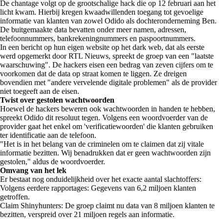
De chantage volgt op de grootschalige hack die op 12 februari aan het
licht kwam. Hierbij kregen kwaadwillenden toegang tot gevoelige
informatie van klanten van zowel Odido als dochteronderneming Ben.
De buitgemaakte data bevatten onder meer namen, adressen,
telefoonnummers, bankrekeningnummers en paspoortnummers.
In een bericht op hun eigen website op het dark web, dat als eerste
werd opgemerkt door RTL Nieuws, spreekt de groep van een "laatste
waarschuwing". De hackers eisen een bedrag van zeven cijfers om te
voorkomen dat de data op straat komen te liggen. Ze dreigen
bovendien met "andere vervelende digitale problemen" als de provider
niet toegeeft aan de eisen.
Twist over gestolen wachtwoorden
Hoewel de hackers beweren ook wachtwoorden in handen te hebben,
spreekt Odido dit resoluut tegen. Volgens een woordvoerder van de
provider gaat het enkel om 'verificatiewoorden' die klanten gebruiken
ter identificatie aan de telefoon.
"Het is in het belang van de criminelen om te claimen dat zij vitale
informatie bezitten. Wij benadrukken dat er geen wachtwoorden zijn
gestolen," aldus de woordvoerder.
Omvang van het lek
Er bestaat nog onduidelijkheid over het exacte aantal slachtoffers:
Volgens eerdere rapportages: Gegevens van 6,2 miljoen klanten
getroffen.
Claim Shinyhunters: De groep claimt nu data van 8 miljoen klanten te
bezitten, verspreid over 21 miljoen regels aan informatie.