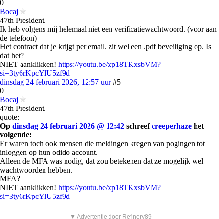
0
Bocaj
47th President.
Ik heb volgens mij helemaal niet een verificatiewachtwoord. (voor aan
de telefoon)
Het contract dat je krijgt per email. zit wel een .pdf beveiliging op. Is
dat het?
NIET aanklikken!
https://youtu.be/xp18TKxsbVM?
si=3ty6rKpcYlU5zf9d
dinsdag 24 februari 2026, 12:57 uur
#5
0
Bocaj
47th President.
quote:
Op
dinsdag 24 februari 2026 @ 12:42
schreef
creeperhaze
het
volgende:
Er waren toch ook mensen die meldingen kregen van pogingen tot
inloggen op hun odido account.
Alleen de MFA was nodig, dat zou betekenen dat ze mogelijk wel
wachtwoorden hebben.
MFA?
NIET aanklikken!
https://youtu.be/xp18TKxsbVM?
si=3ty6rKpcYlU5zf9d
▼ Advertentie door Refinery89