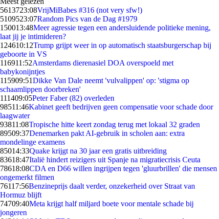
Meest gelezen
56137
23:08
VrijMiBabes #316 (not very sfw!)
51095
23:07
Random Pics van de Dag #1979
1500
13:48
Meer agressie tegen een andersluidende politieke mening,
laat jij je intimideren?
1246
10:12
Trump grijpt weer in op automatisch staatsburgerschap bij
geboorte in VS
1169
11:52
Amsterdams dierenasiel DOA overspoeld met
babykonijntjes
1159
09:51
Dikke Van Dale neemt 'vulvalippen' op: 'stigma op
schaamlippen doorbreken'
1114
09:05
Peter Faber (82) overleden
985
11:46
Kabinet geeft bedrijven geen compensatie voor schade door
laagwater
938
11:08
Tropische hitte keert zondag terug met lokaal 32 graden
895
09:37
Denemarken pakt AI-gebruik in scholen aan: extra
mondelinge examens
850
14:33
Quake krijgt na 30 jaar een gratis uitbreiding
836
18:47
Italië hindert reizigers uit Spanje na migratiecrisis Ceuta
786
18:08
CDA en D66 willen ingrijpen tegen 'gluurbrillen' die mensen
ongemerkt filmen
761
17:56
Benzineprijs daalt verder, onzekerheid over Straat van
Hormuz blijft
747
09:40
Meta krijgt half miljard boete voor mentale schade bij
jongeren