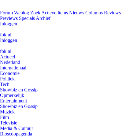
Forum
Weblog
Zoek
Actieve Items
Nieuws
Columns
Reviews
Previews
Specials
Archief
Inloggen
fok.nl
Inloggen
fok.nl
Actueel
Nederland
Internationaal
Economie
Politiek
Tech
Showbiz en Gossip
Opmerkelijk
Entertainment
Showbiz en Gossip
Muziek
Film
Televisie
Media & Cultuur
Bioscoopagenda