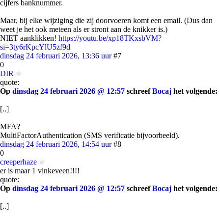
cijfers banknummer.
Maar, bij elke wijziging die zij doorvoeren komt een email. (Dus dan
weet je het ook meteen als er stront aan de knikker is.)
NIET aanklikken!
https://youtu.be/xp18TKxsbVM?
si=3ty6rKpcYlU5zf9d
dinsdag 24 februari 2026, 13:36 uur
#7
0
DIR
quote:
Op
dinsdag 24 februari 2026 @ 12:57
schreef
Bocaj
het volgende:
[..]
MFA?
MultiFactorAuthentication (SMS verificatie bijvoorbeeld).
dinsdag 24 februari 2026, 14:54 uur
#8
0
creeperhaze
er is maar 1 vinkeveen!!!!
quote:
Op
dinsdag 24 februari 2026 @ 12:57
schreef
Bocaj
het volgende:
[..]