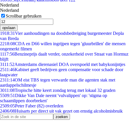
Nederland
Nederland
Scrollbar gebruiken
opslaan
19
18:31
Vier aanhoudingen na doodsbedreiging burgemeester Depla
van Breda
22
18:08
CDA en D66 willen ingrijpen tegen 'gluurbrillen' die mensen
ongemerkt filmen
11
17:56
Benzineprijs daalt verder, onzekerheid over Straat van Hormuz
blijft
31
11:52
Amsterdams dierenasiel DOA overspoeld met babykonijntjes
25
11:46
Kabinet geeft bedrijven geen compensatie voor schade door
laagwater
23
11:14
OM eist TBS tegen verwarde man die agenten stak met
aardappelschilmesje
30
11:08
Tropische hitte keert zondag terug met lokaal 32 graden
55
09:51
Dikke Van Dale neemt 'vulvalippen' op: 'stigma op
schaamlippen doorbreken'
25
09:05
Peter Faber (82) overleden
24
06/08
Huisarts per direct uit vak gezet om ernstig alcoholmisbruik