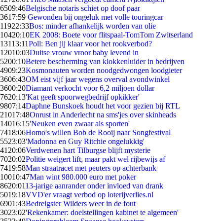
65
09:46
Belgische notaris schiet op doof paar
36
17:59
Gewonden bij ongeluk met volle touringcar
119
22:33
Bos: minder afhankelijk worden van olie
104
20:10
EK 2008: Boete voor flitspaal-TomTom Zwitserland
131
13:11
Poll: Ben jij klaar voor het rookverbod?
120
10:03
Duitse vrouw vroor baby levend in
52
00:10
Betere bescherming van klokkenluider in bedrijven
49
09:23
Kosmonauten worden noodgedwongen loodgieter
36
06:43
OM eist vijf jaar wegens overval avondwinkel
36
00:20
Diamant verkocht voor 6,2 miljoen dollar
76
20:13
'Kat geeft spoorwegbedrijf opkikker'
98
07:14
Daphne Bunskoek houdt het voor gezien bij RTL
210
17:48
Onrust in Anderlecht na sms'jes over skinheads
140
16:15
'Neuken even zwaar als sporten'
74
18:06
Homo's willen Bob de Rooij naar Songfestival
55
23:03
'Madonna en Guy Ritchie ongelukkig'
41
20:06
Verdwenen hart Tilburgse blijft mysterie
70
20:02
Politie weigert lift, maar pakt wel rijbewijs af
74
19:58
Man straatracet met peuters op achterbank
100
10:47
Man wint 980.000 euro met poker
86
20:01
13-jarige aanrander onder invloed van drank
50
19:18
VVD'er vraagt verbod op loterijverlies.nl
69
01:43
Bedreigster Wilders weer in de fout
30
23:02
'Rekenkamer: doelstellingen kabinet te algemeen'