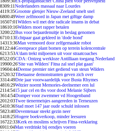
18
09:30
Ex-propagandachef China pleit voor persvrijheid
83
09:11
Nederlanders massaal naar Lourdes
41
19:35
Grootste gletsjer Nieuw-Zeeland smelt snel
68
00:49
Weer zelfmoord in Japan met giftige damp
165
07:01
Wilders wil met drie radicale imams in debat
186
10:16
Wilders moet rapper betalen
32
00:22
Bus voor bejaardenuitje in beslag genomen
67
10:13
Echtpaar gaat gekleed in 'dode hond'
143
13:36
Man vermoord door zelfgemaakte robot
81
22:44
Greenpeace plant bomen op terrein kolencentrale
62
13:53
A'dam trekt miljoenen uit voor straatcoaches
85
22:05
CDA: Ontzeg werkloze Antilliaan toegang Nederland
199
00:26
'Site van Wilders' Fitna zal snel plat gaan'
196
04:44
Deense premier niet gediend van steun Wilders
25
20:32
Tibetaanse demonstranten geven zich over
33
14:49
Drie jaar voorwaardelijk voor Busta Rhymes
48
16:29
Witzier noemt Memories-deelnemer een lul
21
14:54
15 jaar cel en tbs voor dood Melanie Sijbers
36
14:54
Domper voor zwemmer vd Hoogenband
20
12:03
Twee tienermeisjes aangereden in Terneuzen
54
10:36
Stad moet 147 jaar oude schuld inlossen
58
23:40
Deventenaar steekt gezin neer
14
18:25
Hogere boekverkoop, minder leesuren
167
22:33
Kerk en moslims schrijven Fitna-verklaring
69
11:04
Man verdrinkt bij eendjes voeren