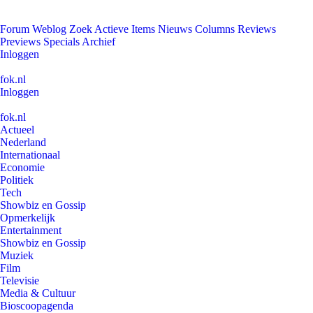
Forum
Weblog
Zoek
Actieve Items
Nieuws
Columns
Reviews
Previews
Specials
Archief
Inloggen
fok.nl
Inloggen
fok.nl
Actueel
Nederland
Internationaal
Economie
Politiek
Tech
Showbiz en Gossip
Opmerkelijk
Entertainment
Showbiz en Gossip
Muziek
Film
Televisie
Media & Cultuur
Bioscoopagenda