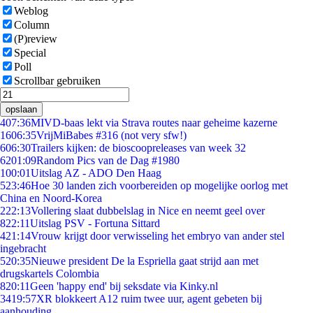
Weblog
Column
(P)review
Special
Poll
Scrollbar gebruiken
opslaan
4
07:36
MIVD-baas lekt via Strava routes naar geheime kazerne
16
06:35
VrijMiBabes #316 (not very sfw!)
6
06:30
Trailers kijken: de bioscoopreleases van week 32
62
01:09
Random Pics van de Dag #1980
1
00:01
Uitslag AZ - ADO Den Haag
5
23:46
Hoe 30 landen zich voorbereiden op mogelijke oorlog met
China en Noord-Korea
2
22:13
Vollering slaat dubbelslag in Nice en neemt geel over
8
22:11
Uitslag PSV - Fortuna Sittard
4
21:14
Vrouw krijgt door verwisseling het embryo van ander stel
ingebracht
5
20:35
Nieuwe president De la Espriella gaat strijd aan met
drugskartels Colombia
8
20:11
Geen 'happy end' bij seksdate via Kinky.nl
34
19:57
XR blokkeert A12 ruim twee uur, agent gebeten bij
aanhouding