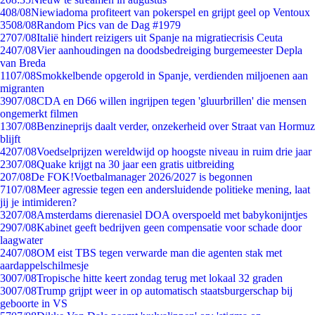
4
08/08
Niewiadoma profiteert van pokerspel en grijpt geel op Ventoux
35
08/08
Random Pics van de Dag #1979
27
07/08
Italië hindert reizigers uit Spanje na migratiecrisis Ceuta
24
07/08
Vier aanhoudingen na doodsbedreiging burgemeester Depla
van Breda
11
07/08
Smokkelbende opgerold in Spanje, verdienden miljoenen aan
migranten
39
07/08
CDA en D66 willen ingrijpen tegen 'gluurbrillen' die mensen
ongemerkt filmen
13
07/08
Benzineprijs daalt verder, onzekerheid over Straat van Hormuz
blijft
42
07/08
Voedselprijzen wereldwijd op hoogste niveau in ruim drie jaar
23
07/08
Quake krijgt na 30 jaar een gratis uitbreiding
2
07/08
De FOK!Voetbalmanager 2026/2027 is begonnen
71
07/08
Meer agressie tegen een andersluidende politieke mening, laat
jij je intimideren?
32
07/08
Amsterdams dierenasiel DOA overspoeld met babykonijntjes
29
07/08
Kabinet geeft bedrijven geen compensatie voor schade door
laagwater
24
07/08
OM eist TBS tegen verwarde man die agenten stak met
aardappelschilmesje
30
07/08
Tropische hitte keert zondag terug met lokaal 32 graden
30
07/08
Trump grijpt weer in op automatisch staatsburgerschap bij
geboorte in VS