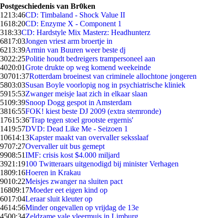
Postgeschiedenis van Br0ken
12
13:46
CD: Timbaland - Shock Value II
16
18:20
CD: Enzyme X - Component 1
3
18:33
CD: Hardstyle Mix Masterz: Headhunterz
68
17:03
Jongen vriest arm broertje in
62
13:39
Armin van Buuren weer beste dj
30
22:25
Politie houdt bedreigers trampersoneel aan
40
20:01
Grote drukte op weg komend weekeinde
307
01:37
Rotterdam broeinest van criminele allochtone jongeren
58
03:03
Susan Boyle voorlopig nog in psychiatrische kliniek
59
15:53
Zwanger meisje laat zich in elkaar slaan
51
09:39
Snoop Dogg gespot in Amsterdam
38
16:55
FOK! kiest beste DJ 2009 (extra stemronde)
176
15:36
'Trap tegen stoel grootste ergernis'
14
19:57
DVD: Dead Like Me - Seizoen 1
106
14:13
Kapster maakt van overvaller seksslaaf
97
07:27
Overvaller uit bus gemept
99
08:51
IMF: crisis kost $4.000 miljard
39
21:19
100 Twitteraars uitgenodigd bij minister Verhagen
18
09:16
Hoeren in Krakau
90
10:22
Meisjes zwanger na sluiten pact
168
09:17
Moeder eet eigen kind op
60
17:04
Leraar sluit kleuter op
46
14:56
Minder ongevallen op vrijdag de 13e
45
00:34
Zeldzame vale vleermuis in Limburg