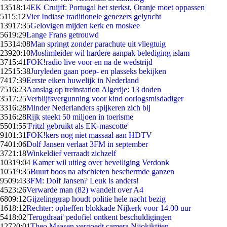
135
18:14
EK Cruijff: Portugal het sterkst, Oranje moet oppassen
51
15:12
Vier Indiase traditionele genezers gelyncht
139
17:35
Gelovigen mijden kerk en moskee
56
19:29
Lange Frans getrouwd
153
14:08
Man springt zonder parachute uit vliegtuig
239
20:10
Moslimleider wil hardere aanpak belediging islam
37
15:41
FOK!radio live voor en na de wedstrijd
125
15:38
Juryleden gaan poep- en plasseks bekijken
74
17:39
Eerste eiken huwelijk in Nederland
75
16:23
Aanslag op treinstation Algerije: 13 doden
35
17:25
Verblijfsvergunning voor kind oorlogsmisdadiger
33
16:28
Minder Nederlanders spijkeren zich bij
35
16:28
Rijk steekt 50 miljoen in toerisme
55
01:55
'Fritzl gebruikt als EK-mascotte'
91
01:31
FOK!kers nog niet massaal aan HDTV
74
01:06
Dolf Jansen verlaat 3FM in september
37
21:18
Winkeldief verraadt zichzelf
103
19:04
Kamer wil uitleg over beveiliging Verdonk
105
19:35
Buurt boos na afschieten beschermde ganzen
95
09:43
3FM: Dolf Jansen? Leuk is anders!
45
23:26
Verwarde man (82) wandelt over A4
68
09:12
Gijzelinggrap houdt politie hele nacht bezig
16
18:12
Rechter: opheffen blokkade Nijkerk voor 14.00 uur
54
18:02
'Terugdraai' pedofiel ontkent beschuldigingen
127
20:01
Theo Maasen vergoedt camera Njiokiktjien