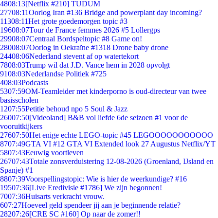
48
08:13
[Netflix #210] TUDUM
277
08:11
Oorlog Iran #136 Bridge and powerplant day incoming?
113
08:11
Het grote goedemorgen topic #3
196
08:07
Tour de France femmes 2026 #5 Lollergps
299
08:07
Centraal Bordspeltopic #8 Game on!
280
08:07
Oorlog in Oekraïne #1318 Drone baby drone
244
08:06
Nederland stevent af op watertekort
78
08:03
Trump wil dat J.D. Vance hem in 2028 opvolgt
91
08:03
Nederlandse Politiek #725
4
08:03
Podcasts
53
07:59
OM-Teamleider met kinderporno is oud-directeur van twee
basisscholen
12
07:55
Petitie behoud npo 5 Soul & Jazz
260
07:50
[Videoland] B&B vol liefde 6de seizoen #1 voor de
vooruitkijkers
276
07:50
Het enige echte LEGO-topic #45 LEGOOOOOOOOOOO
87
07:49
GTA VI #12 GTA VI Extended look 27 Augustus Netflix/YT
58
07:43
Eeuwig voortleven
267
07:43
Totale zonsverduistering 12-08-2026 (Groenland, IJsland en
Spanje) #1
88
07:39
Voorspellingstopic: Wie is hier de weerkundige? #16
195
07:36
[Live Eredivisie #1786] We zijn begonnen!
70
07:36
Huisarts verkracht vrouw.
6
07:27
Hoeveel geld spendeer jij aan je beginnende relatie?
282
07:26
[CRE SC #160] Op naar de zomer!!