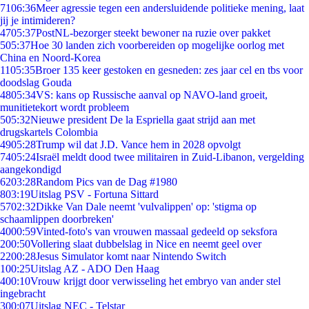
71
06:36
Meer agressie tegen een andersluidende politieke mening, laat
jij je intimideren?
47
05:37
PostNL-bezorger steekt bewoner na ruzie over pakket
5
05:37
Hoe 30 landen zich voorbereiden op mogelijke oorlog met
China en Noord-Korea
11
05:35
Broer 135 keer gestoken en gesneden: zes jaar cel en tbs voor
doodslag Gouda
48
05:34
VS: kans op Russische aanval op NAVO-land groeit,
munitietekort wordt probleem
5
05:32
Nieuwe president De la Espriella gaat strijd aan met
drugskartels Colombia
49
05:28
Trump wil dat J.D. Vance hem in 2028 opvolgt
74
05:24
Israël meldt dood twee militairen in Zuid-Libanon, vergelding
aangekondigd
62
03:28
Random Pics van de Dag #1980
8
03:19
Uitslag PSV - Fortuna Sittard
57
02:32
Dikke Van Dale neemt 'vulvalippen' op: 'stigma op
schaamlippen doorbreken'
40
00:59
Vinted-foto's van vrouwen massaal gedeeld op seksfora
2
00:50
Vollering slaat dubbelslag in Nice en neemt geel over
22
00:28
Jesus Simulator komt naar Nintendo Switch
1
00:25
Uitslag AZ - ADO Den Haag
4
00:10
Vrouw krijgt door verwisseling het embryo van ander stel
ingebracht
3
00:07
Uitslag NEC - Telstar