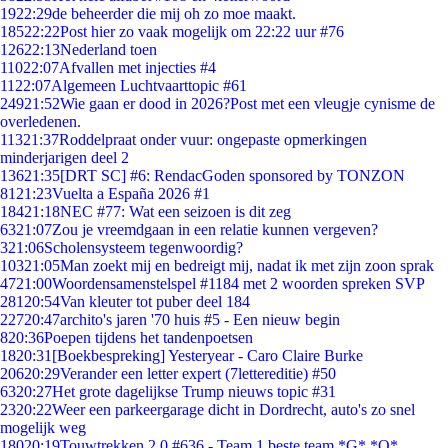
19
22:29
de beheerder die mij oh zo moe maakt.
185
22:22
Post hier zo vaak mogelijk om 22:22 uur #76
126
22:13
Nederland toen
110
22:07
Afvallen met injecties #4
11
22:07
Algemeen Luchtvaarttopic #61
249
21:52
Wie gaan er dood in 2026?Post met een vleugje cynisme de
overledenen.
113
21:37
Roddelpraat onder vuur: ongepaste opmerkingen
minderjarigen deel 2
136
21:35
[DRT SC] #6: RendacGoden sponsored by TONZON
81
21:23
Vuelta a España 2026 #1
184
21:18
NEC #77: Wat een seizoen is dit zeg
63
21:07
Zou je vreemdgaan in een relatie kunnen vergeven?
3
21:06
Scholensysteem tegenwoordig?
103
21:05
Man zoekt mij en bedreigt mij, nadat ik met zijn zoon sprak
47
21:00
Woordensamenstelspel #1184 met 2 woorden spreken SVP
281
20:54
Van kleuter tot puber deel 184
227
20:47
archito's jaren '70 huis #5 - Een nieuw begin
8
20:36
Poepen tijdens het tandenpoetsen
18
20:31
[Boekbespreking] Yesteryear - Caro Claire Burke
206
20:29
Verander een letter expert (7lettereditie) #50
63
20:27
Het grote dagelijkse Trump nieuws topic #31
23
20:22
Weer een parkeergarage dicht in Dordrecht, auto's zo snel
mogelijk weg
180
20:19
Touwtrekken 2.0 #636 - Team 1 beste team *G* *O*