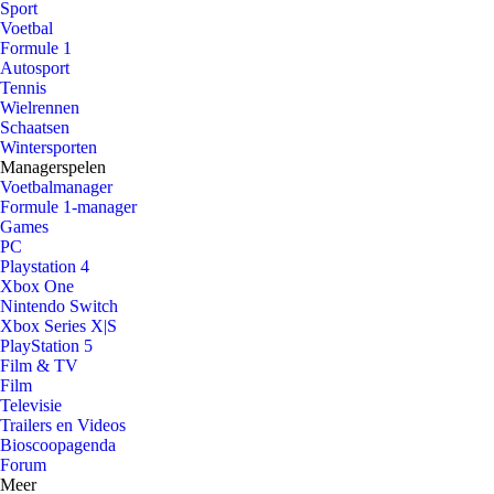
Sport
Voetbal
Formule 1
Autosport
Tennis
Wielrennen
Schaatsen
Wintersporten
Managerspelen
Voetbalmanager
Formule 1-manager
Games
PC
Playstation 4
Xbox One
Nintendo Switch
Xbox Series X|S
PlayStation 5
Film & TV
Film
Televisie
Trailers en Videos
Bioscoopagenda
Forum
Meer