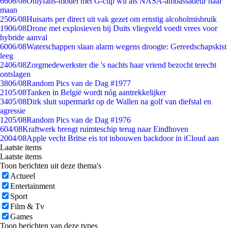
66
06/08
Onlyfans-model met G-cup wil als NASA-ambassadeur naar
maan
25
06/08
Huisarts per direct uit vak gezet om ernstig alcoholmisbruik
19
06/08
Drone met explosieven bij Duits vliegveld voedt vrees voor
hybride aanval
60
06/08
Waterschappen slaan alarm wegens droogte: Gereedschapskist
leeg
24
06/08
Zorgmedewerkster die 's nachts haar vriend bezocht terecht
ontslagen
38
06/08
Random Pics van de Dag #1977
21
05/08
Tanken in België wordt nóg aantrekkelijker
34
05/08
Dirk sluit supermarkt op de Wallen na golf van diefstal en
agressie
12
05/08
Random Pics van de Dag #1976
6
04/08
Kraftwerk brengt ruimteschip terug naar Eindhoven
20
04/08
Apple vecht Britse eis tot inbouwen backdoor in iCloud aan
Laatste items
Laatste items
Toon berichten uit deze thema's
Actueel
Entertainment
Sport
Film & Tv
Games
Toon berichten van deze types