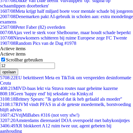
57
07/08
Dikke Van Dale neemt 'vulvalippen' op: 'stigma op
schaamlippen doorbreken'
16
07/08
Meta krijgt half miljard boete voor mentale schade bij jongeren
20
07/08
Denemarken pakt AI-gebruik in scholen aan: extra mondelinge
examens
25
07/08
Peter Faber (82) overleden
0
07/08
Ajax veel te sterk voor Shelbourne, maar houdt schade beperkt
1
07/08
Nieuwkomers schitteren bij ruime Europese zege FC Twente
19
07/08
Random Pics van de Dag #1978
Actieve items
Actieve items
Scrollbar gebruiken
opslaan
57
08:22
EU bekritiseert Meta en TikTok om verspreiden desinformatie
Ceuta
4
08:21
MIVD-baas lekt via Strava routes naar geheime kazerne
8
08:18
Geen 'happy end' bij seksdate via Kinky.nl
31
08:18
Britney Spears: "Ik geloof dat ik heb gefaald als moeder"
21
08:17
RIVM vindt PFAS in al de geteste moedermelk, borstvoeding
blijft advies
16
07:42
VrijMiBabes #316 (not very sfw!)
32
07:20
Amsterdams dierenasiel DOA overspoeld met babykonijntjes
34
06:49
XR blokkeert A12 ruim twee uur, agent gebeten bij
aanhouding