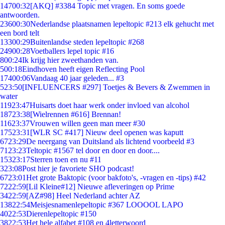
147
00:32
[AKQ] #3384 Topic met vragen. En soms goede
antwoorden.
236
00:30
Nederlandse plaatsnamen lepeltopic #213 elk gehucht met
een bord telt
133
00:29
Buitenlandse steden lepeltopic #268
249
00:28
Voetballers lepel topic #16
8
00:24
Ik krijg hier zweethanden van.
5
00:18
Eindhoven heeft eigen Reflecting Pool
174
00:06
Vandaag 40 jaar geleden... #3
5
23:50
[INFLUENCERS #297] Toetjes & Bevers & Zwemmen in
water
119
23:47
Huisarts doet haar werk onder invloed van alcohol
187
23:38
[Wielrennen #616] Brennan!
116
23:37
Vrouwen willen geen man meer #30
175
23:31
[WLR SC #417] Nieuw deel openen was kaputt
67
23:29
De neergang van Duitsland als lichtend voorbeeld #3
71
23:23
Teltopic #1567 tel door en door en door....
153
23:17
Sterren toen en nu #11
3
23:08
Post hier je favoriete SHO podcast!
67
23:01
Het grote Baktopic (voor bakfoto's, -vragen en -tips) #42
72
22:59
[Lil Kleine#12] Nieuwe afleveringen op Prime
34
22:59
[AZ#98] Heel Nederland achter AZ
138
22:54
Meisjesnamenlepeltopic #367 LOOOOL LAPO
40
22:53
Dierenlepeltopic #150
38
22:53
Het hele alfabet #108 en 4letterwoord