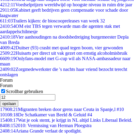
42
12:11
Voedselprijzen wereldwijd op hoogste niveau in ruim drie jaar
29
11:05
Kabinet geeft bedrijven geen compensatie voor schade door
laagwater
6
11:03
Trailers kijken: de bioscoopreleases van week 32
24
10:54
OM eist TBS tegen verwarde man die agenten stak met
aardappelschilmesje
24
10:18
Vier aanhoudingen na doodsbedreiging burgemeester Depla
van Breda
40
09:42
Duitser (93) crasht met quad tegen boom, vier gewonden
25
09:22
Huisarts per direct uit vak gezet om ernstig alcoholmisbruik
66
09:19
Onlyfans-model met G-cup wil als NASA-ambassadeur naar
maan
24
09:02
Zorgmedewerkster die 's nachts haar vriend bezocht terecht
ontslagen
Forum
Forum
Scrollbar gebruiken
opslaan
179
08:21
Migranten breken door grens naar Ceuta in Spanje,l #10
101
08:18
De Schatkamer van Beeld & Geluid #4
154
08:17
Wat je ook stemt, je krijgt in NL altijd Links Liberaal Beleid.
84
08:15
2010: Vermissing van Herman Ploegstra
24
08:14
Ariana Grande verlaat de spotlight.