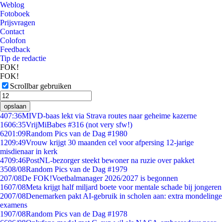
Weblog
Fotoboek
Prijsvragen
Contact
Colofon
Feedback
Tip de redactie
FOK!
FOK!
Scrollbar gebruiken
opslaan
4
07:36
MIVD-baas lekt via Strava routes naar geheime kazerne
16
06:35
VrijMiBabes #316 (not very sfw!)
62
01:09
Random Pics van de Dag #1980
12
09:49
Vrouw krijgt 30 maanden cel voor afpersing 12-jarige
misdienaar in kerk
47
09:46
PostNL-bezorger steekt bewoner na ruzie over pakket
35
08/08
Random Pics van de Dag #1979
2
07/08
De FOK!Voetbalmanager 2026/2027 is begonnen
16
07/08
Meta krijgt half miljard boete voor mentale schade bij jongeren
20
07/08
Denemarken pakt AI-gebruik in scholen aan: extra mondelinge
examens
19
07/08
Random Pics van de Dag #1978