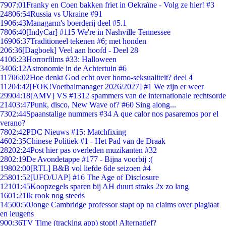
79
07:01
Franky en Coen bakken friet in Oekraïne - Volg ze hier! #3
248
06:54
Russia vs Ukraine #91
19
06:43
Managarm's boerderij deel #5.1
78
06:40
[IndyCar] #115 We're in Nashville Tennessee
169
06:37
Traditioneel tekenen #6; met honden
2
06:36
[Dagboek] Veel aan hoofd - Deel 28
41
06:23
Horrorfilms #33: Halloween
34
06:12
Astronomie in de Achtertuin #6
117
06:02
Hoe denkt God echt over homo-seksualiteit? deel 4
112
04:42
[FOK!Voetbalmanager 2026/2027] #1 We zijn er weer
299
04:18
[AMV] VS #1312 spammers van de internationale rechtsorde
214
03:47
Punk, disco, New Wave of? #60 Sing along...
73
02:44
Spaanstalige nummers #34 A que calor nos pasaremos por el
verano?
78
02:42
PDC Nieuws #15: Matchfixing
46
02:35
Chinese Politiek #1 - Het Pad van de Draak
282
02:24
Post hier pas overleden muzikanten #32
28
02:19
De Avondetappe #177 - Bijna voorbij :(
198
02:00
[RTL] B&B vol liefde 6de seizoen #4
258
01:52
[UFO/UAP] #16 The Age of Disclosure
121
01:45
Koopzegels sparen bij AH duurt straks 2x zo lang
16
01:21
Ik rook nog steeds
145
00:50
Jonge Cambridge professor stapt op na claims over plagiaat
en leugens
9
00:36
TV Time (tracking app) stopt! Alternatief?