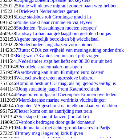
35
23:49
Dopingprobleem Spaanse hockeysters
225
01:25
Rutte wil nieuwe migrant zonder baan weg hebben
145
22:14
Driekwart Nederlanders gamet
83
20:15
Lege stadsbus rolt Groningse gracht in
69
16:56
Politie zoekt naar criminelen via Hyves
89
12:38
Studenten: 'busstakingen moeten stoppen'
46
09:38
Lindsay Lohan aangeklaagd om gestolen bontjas
33
21:53
Agente mogelijk betrokken bij wietdiefstal
122
02:28
Nederlanders angsthazen voor spinnen
114
23:37
Rutte: CDA zet vrijheid van meningsuiting onder druk
57
11:03
Belg won 33 auto's en huis met prijsvragen
114
15:41
Nederlander stapt het liefst om 08.00 uur uit bed
221
10:48
Pedofiele stratenmaker ontslagen
35
19:59
'Aardbeving kan ruim 48 miljard euro kosten'
36
19:18
Waarschuwing tegen agressieve buizerd
75
15:46
Homo in bestuur CU mag, als hij 'geloofwaardig' is
444
11:49
Jong straattuig jaagt Prem Katendrecht uit
48
19:44
Pasgeboren nijlpaard Dierenpark Emmen overleden
111
20:39
'Marokkaanse marine verdrinkt vluchtelingen'
64
00:45
Agenten VS geschorst na in elkaar slaan verdachten
96
17:29
Fietser komt om na aanrijding met trein
153
13:43
Sekstape Chantal Janzen (lookalike)
119
09:35
Verdonk bedrogen door gulle 'donateur'
47
20:10
Madonna kust met achtergronddanseres in Parijs
27
22:53
Britney mag langer bij kids blijven