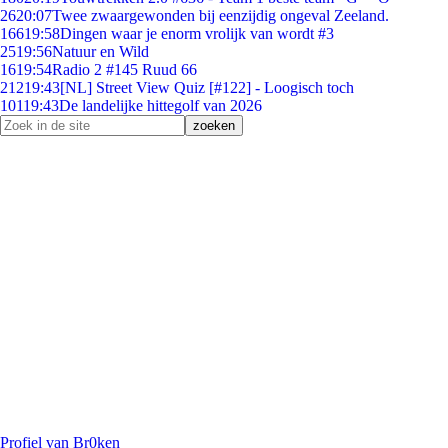
26
20:07
Twee zwaargewonden bij eenzijdig ongeval Zeeland.
166
19:58
Dingen waar je enorm vrolijk van wordt #3
25
19:56
Natuur en Wild
16
19:54
Radio 2 #145 Ruud 66
212
19:43
[NL] Street View Quiz [#122] - Loogisch toch
101
19:43
De landelijke hittegolf van 2026
Profiel van Br0ken