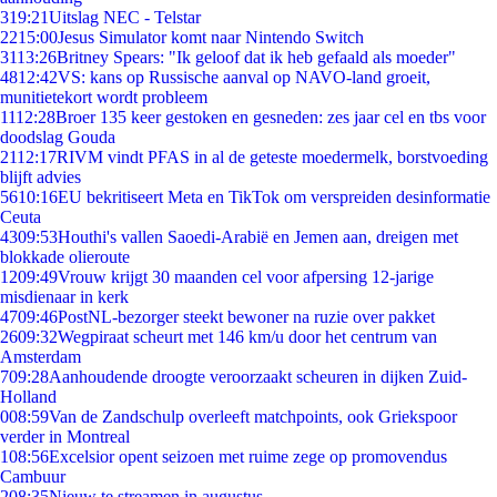
3
19:21
Uitslag NEC - Telstar
22
15:00
Jesus Simulator komt naar Nintendo Switch
31
13:26
Britney Spears: "Ik geloof dat ik heb gefaald als moeder"
48
12:42
VS: kans op Russische aanval op NAVO-land groeit,
munitietekort wordt probleem
11
12:28
Broer 135 keer gestoken en gesneden: zes jaar cel en tbs voor
doodslag Gouda
21
12:17
RIVM vindt PFAS in al de geteste moedermelk, borstvoeding
blijft advies
56
10:16
EU bekritiseert Meta en TikTok om verspreiden desinformatie
Ceuta
43
09:53
Houthi's vallen Saoedi-Arabië en Jemen aan, dreigen met
blokkade olieroute
12
09:49
Vrouw krijgt 30 maanden cel voor afpersing 12-jarige
misdienaar in kerk
47
09:46
PostNL-bezorger steekt bewoner na ruzie over pakket
26
09:32
Wegpiraat scheurt met 146 km/u door het centrum van
Amsterdam
7
09:28
Aanhoudende droogte veroorzaakt scheuren in dijken Zuid-
Holland
0
08:59
Van de Zandschulp overleeft matchpoints, ook Griekspoor
verder in Montreal
1
08:56
Excelsior opent seizoen met ruime zege op promovendus
Cambuur
2
08:35
Nieuw te streamen in augustus