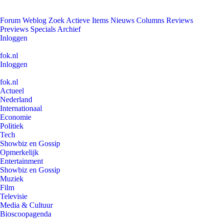
Forum
Weblog
Zoek
Actieve Items
Nieuws
Columns
Reviews
Previews
Specials
Archief
Inloggen
fok.nl
Inloggen
fok.nl
Actueel
Nederland
Internationaal
Economie
Politiek
Tech
Showbiz en Gossip
Opmerkelijk
Entertainment
Showbiz en Gossip
Muziek
Film
Televisie
Media & Cultuur
Bioscoopagenda