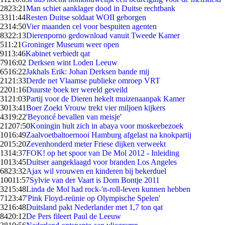
28
23:21
Man schiet aanklager dood in Duitse rechtbank
33
11:44
Resten Duitse soldaat WOII geborgen
23
14:50
Vier maanden cel voor bespuiten agenten
83
22:13
Dierenporno gedownload vanuit Tweede Kamer
5
11:21
Groninger Museum weer open
91
13:46
Kabinet verbiedt qat
79
16:02
Derksen wint Loden Leeuw
65
16:22
Jakhals Erik: Johan Derksen bande mij
21
21:33
Derde net Vlaamse publieke omroep VRT
22
01:16
Duurste boek ter wereld geveild
31
21:03
Partij voor de Dieren hekelt muizenaanpak Kamer
30
13:41
Boer Zoekt Vrouw trekt vier miljoen kijkers
43
19:22
'Beyoncé bevallen van meisje'
212
07:50
Koningin hult zich in abaya voor moskeebezoek
10
16:49
Zaalvoetbaltoernooi Hamburg afgelast na knokpartij
20
15:20
Zevenhonderd meter Friese dijken verweekt
13
14:37
FOK! op het spoor van De Mol 2012 - Inleiding
10
13:45
Duitser aangeklaagd voor branden Los Angeles
68
23:32
Ajax wil vrouwen en kinderen bij bekerduel
100
11:57
Sylvie van der Vaart is Dom Bontje 2011
32
15:48
Linda de Mol had rock-'n-roll-leven kunnen hebben
71
23:47
'Pink Floyd-reünie op Olympische Spelen'
32
16:48
Duitsland pakt Nederlander met 1,7 ton qat
84
20:12
De Pers fileert Paul de Leeuw