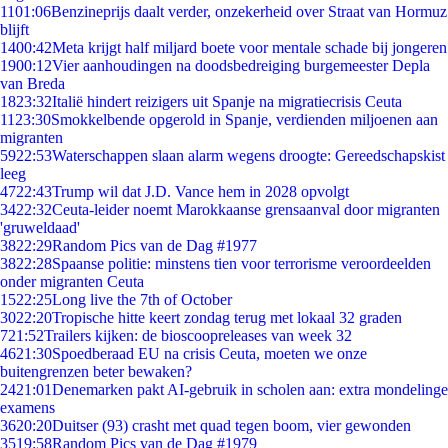
11
01:06
Benzineprijs daalt verder, onzekerheid over Straat van Hormuz
blijft
14
00:42
Meta krijgt half miljard boete voor mentale schade bij jongeren
19
00:12
Vier aanhoudingen na doodsbedreiging burgemeester Depla
van Breda
18
23:32
Italië hindert reizigers uit Spanje na migratiecrisis Ceuta
11
23:30
Smokkelbende opgerold in Spanje, verdienden miljoenen aan
migranten
59
22:53
Waterschappen slaan alarm wegens droogte: Gereedschapskist
leeg
47
22:43
Trump wil dat J.D. Vance hem in 2028 opvolgt
34
22:32
Ceuta-leider noemt Marokkaanse grensaanval door migranten
'gruweldaad'
38
22:29
Random Pics van de Dag #1977
38
22:28
Spaanse politie: minstens tien voor terrorisme veroordeelden
onder migranten Ceuta
15
22:25
Long live the 7th of October
30
22:20
Tropische hitte keert zondag terug met lokaal 32 graden
7
21:52
Trailers kijken: de bioscoopreleases van week 32
46
21:30
Spoedberaad EU na crisis Ceuta, moeten we onze
buitengrenzen beter bewaken?
24
21:01
Denemarken pakt AI-gebruik in scholen aan: extra mondelinge
examens
36
20:20
Duitser (93) crasht met quad tegen boom, vier gewonden
35
19:58
Random Pics van de Dag #1979