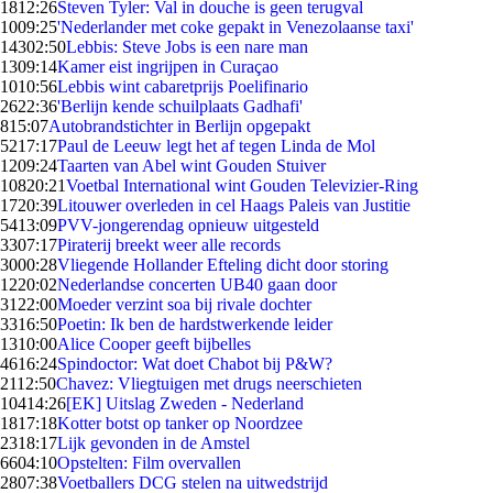
18
12:26
Steven Tyler: Val in douche is geen terugval
10
09:25
'Nederlander met coke gepakt in Venezolaanse taxi'
143
02:50
Lebbis: Steve Jobs is een nare man
13
09:14
Kamer eist ingrijpen in Curaçao
10
10:56
Lebbis wint cabaretprijs Poelifinario
26
22:36
'Berlijn kende schuilplaats Gadhafi'
8
15:07
Autobrandstichter in Berlijn opgepakt
52
17:17
Paul de Leeuw legt het af tegen Linda de Mol
12
09:24
Taarten van Abel wint Gouden Stuiver
108
20:21
Voetbal International wint Gouden Televizier-Ring
17
20:39
Litouwer overleden in cel Haags Paleis van Justitie
54
13:09
PVV-jongerendag opnieuw uitgesteld
33
07:17
Piraterij breekt weer alle records
30
00:28
Vliegende Hollander Efteling dicht door storing
12
20:02
Nederlandse concerten UB40 gaan door
31
22:00
Moeder verzint soa bij rivale dochter
33
16:50
Poetin: Ik ben de hardstwerkende leider
13
10:00
Alice Cooper geeft bijbelles
46
16:24
Spindoctor: Wat doet Chabot bij P&W?
21
12:50
Chavez: Vliegtuigen met drugs neerschieten
104
14:26
[EK] Uitslag Zweden - Nederland
18
17:18
Kotter botst op tanker op Noordzee
23
18:17
Lijk gevonden in de Amstel
66
04:10
Opstelten: Film overvallen
28
07:38
Voetballers DCG stelen na uitwedstrijd