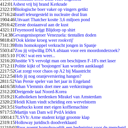
4
12:01
Asbest vrij bij brand Kerkrade
23
22:19
Biologische boer vaker op vingers getikt
27
16:24
Israël teleurgesteld in nucleaire deal Iran
19
04:46
Uitvaart Thatcher kostte 3,6 miljoen pond
29
16:42
Eerste dooiaanval aan de kust
43
21:11
Feyenoord krijgt Blijdorp op shirt
7
14:38
Gevangenisoproer Venezuela: tientallen doden
98
18:43
'Ook kleine kroeg weer rookvrij'
73
11:39
Brits homokoppel verkracht jongen in Spanje
55
03:47
Zou jij vrijwillig DNA afstaan voor een moordonderzoek?
18
15:10
FOK! wat een weer...
32
16:20
Justitie VS vervolgt man om beschijnen F-18's met laser
37
12:11
Politie kijkt of 'bosjongen' kan worden aanklaagd
22
17:52
Gat zorgt voor chaos op A2 bij Maastricht
22
12:54
Heb jij nog oranjeversiering hangen?
28
11:52
Van Persie speler van het jaar in Engeland
44
16:58
Johan Vlemmix doet mee aan verkiezingen
23
12:20
Dreigende taal Noord-Korea
35
19:21
Katholieken herdenken Mirakel van Amsterdam
23
20:23
Heidi Klum vindt scheiding een wervelstorm
29
13:51
Starbucks komt met eigen koffiemachine
97
17:53
Martijn van Dam wil PvdA leiden
100
14:17
LSVb: Arme student krijgt grootste klap
23
19:15
Holloway juridisch doodverklaard
112
10:03
Paus noemt homohuwelijk een bedreiging voor de mensheid