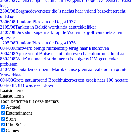
59
06/08
Waterschappen slaan alarm wegens droogte: Gereedschapskist
leeg
23
06/08
Zorgmedewerkster die 's nachts haar vriend bezocht terecht
ontslagen
38
06/08
Random Pics van de Dag #1977
21
05/08
Tanken in België wordt nóg aantrekkelijker
34
05/08
Dirk sluit supermarkt op de Wallen na golf van diefstal en
agressie
12
05/08
Random Pics van de Dag #1976
6
04/08
Kraftwerk brengt ruimteschip terug naar Eindhoven
20
04/08
Apple vecht Britse eis tot inbouwen backdoor in iCloud aan
85
04/08
'Witte' mannen discrimineren is volgens OM geen enkel
probleem
34
04/08
Ceuta-leider noemt Marokkaanse grensaanval door migranten
'gruweldaad'
6
04/08
Grote natuurbrand Boschhuizerbergen groeit naar 100 hectare
6
04/08
FOK! was even down
Laatste items
Laatste items
Toon berichten uit deze thema's
Actueel
Entertainment
Sport
Film & Tv
Games