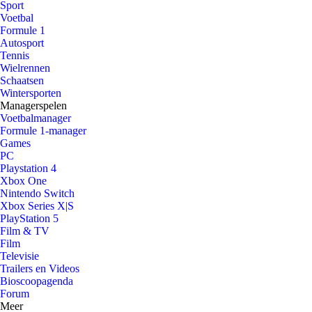
Sport
Voetbal
Formule 1
Autosport
Tennis
Wielrennen
Schaatsen
Wintersporten
Managerspelen
Voetbalmanager
Formule 1-manager
Games
PC
Playstation 4
Xbox One
Nintendo Switch
Xbox Series X|S
PlayStation 5
Film & TV
Film
Televisie
Trailers en Videos
Bioscoopagenda
Forum
Meer