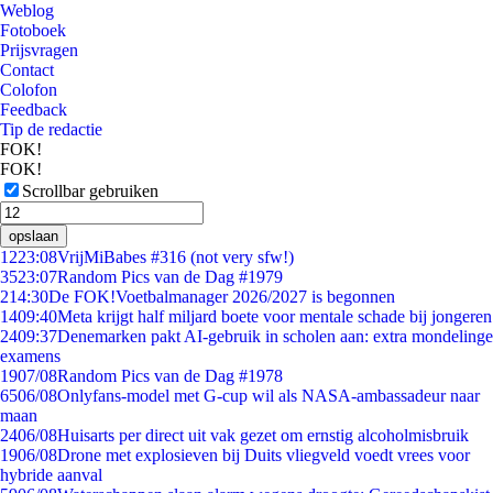
Weblog
Fotoboek
Prijsvragen
Contact
Colofon
Feedback
Tip de redactie
FOK!
FOK!
Scrollbar gebruiken
opslaan
12
23:08
VrijMiBabes #316 (not very sfw!)
35
23:07
Random Pics van de Dag #1979
2
14:30
De FOK!Voetbalmanager 2026/2027 is begonnen
14
09:40
Meta krijgt half miljard boete voor mentale schade bij jongeren
24
09:37
Denemarken pakt AI-gebruik in scholen aan: extra mondelinge
examens
19
07/08
Random Pics van de Dag #1978
65
06/08
Onlyfans-model met G-cup wil als NASA-ambassadeur naar
maan
24
06/08
Huisarts per direct uit vak gezet om ernstig alcoholmisbruik
19
06/08
Drone met explosieven bij Duits vliegveld voedt vrees voor
hybride aanval