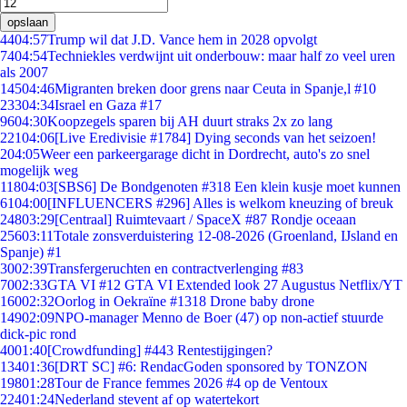
opslaan
44
04:57
Trump wil dat J.D. Vance hem in 2028 opvolgt
74
04:54
Techniekles verdwijnt uit onderbouw: maar half zo veel uren
als 2007
145
04:46
Migranten breken door grens naar Ceuta in Spanje,l #10
233
04:34
Israel en Gaza #17
96
04:30
Koopzegels sparen bij AH duurt straks 2x zo lang
221
04:06
[Live Eredivisie #1784] Dying seconds van het seizoen!
2
04:05
Weer een parkeergarage dicht in Dordrecht, auto's zo snel
mogelijk weg
118
04:03
[SBS6] De Bondgenoten #318 Een klein kusje moet kunnen
61
04:00
[INFLUENCERS #296] Alles is welkom kneuzing of breuk
248
03:29
[Centraal] Ruimtevaart / SpaceX #87 Rondje oceaan
256
03:11
Totale zonsverduistering 12-08-2026 (Groenland, IJsland en
Spanje) #1
30
02:39
Transfergeruchten en contractverlenging #83
70
02:33
GTA VI #12 GTA VI Extended look 27 Augustus Netflix/YT
160
02:32
Oorlog in Oekraïne #1318 Drone baby drone
149
02:09
NPO-manager Menno de Boer (47) op non-actief stuurde
dick-pic rond
40
01:40
[Crowdfunding] #443 Rentestijgingen?
134
01:36
[DRT SC] #6: RendacGoden sponsored by TONZON
198
01:28
Tour de France femmes 2026 #4 op de Ventoux
224
01:24
Nederland stevent af op watertekort