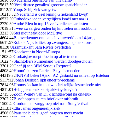
38
10:56
Nederland ontsnapte aan vliegramp
58
13:59
'Veel diarree gevallen' grootste spatieblunder
81
12:11
Youp: Schijtziek van getwitter
102
15:32
'Nederland is deel lening Griekenland kwijt'
65
22:39
Orthodoxe joden vergelijken Israël met nazi's
27
20:39
André Rieu in top 15 veelverdieners artiesten
70
19:31
Twee zwaargewonden bij knutselen aan rookbom
32
13:59
Stel rijdt naakt door McDrive
46
04:44
Bomverkenner ontmantelt vuurwerkbom 14-jarige
66
11:57
Rob de Nijs: kritiek op zwangerschap raakt ons
8
11:07
Jazzmuzikant Sam Rivers overleden
15
11:57
Noodweer in Noord-Europa
18
08:40
Gorbatsjov roept Poetin op af te treden
16
22:47
Slachtoffers Purmerland werden doodgeschoten
37
01:29
Geef jij aan 3FM Serious Request?
48
08:49
Homo's kiezen Patricia Paay als moeder
443
19:32
[KNVB beker] Ajax - AZ gestaakt na aanval op Esteban
51
17:12
'Johan Derksen lijdt onder tv-reclame'
78
14:06
Homoseks kan in nieuwe christelijke lesmethode niet
48
11:01
Heb jij een leuk kerstpakket gekregen?
27
15:56
Zoon Wendy van Dijk lichtgewond na ongeluk
23
02:27
Bisschoppen sturen brief over misbruik
15
00:49
Gordon met zanggroep niet naar Songfestival
21
13:17
Etta James ongeneeslijk ziek
45
06:05
Paus tot leiders: geef jongeren meer macht