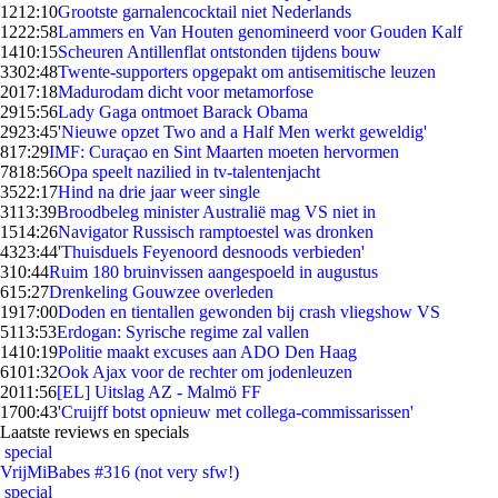
12
12:10
Grootste garnalencocktail niet Nederlands
12
22:58
Lammers en Van Houten genomineerd voor Gouden Kalf
14
10:15
Scheuren Antillenflat ontstonden tijdens bouw
33
02:48
Twente-supporters opgepakt om antisemitische leuzen
20
17:18
Madurodam dicht voor metamorfose
29
15:56
Lady Gaga ontmoet Barack Obama
29
23:45
'Nieuwe opzet Two and a Half Men werkt geweldig'
8
17:29
IMF: Curaçao en Sint Maarten moeten hervormen
78
18:56
Opa speelt nazilied in tv-talentenjacht
35
22:17
Hind na drie jaar weer single
31
13:39
Broodbeleg minister Australië mag VS niet in
15
14:26
Navigator Russisch ramptoestel was dronken
43
23:44
'Thuisduels Feyenoord desnoods verbieden'
3
10:44
Ruim 180 bruinvissen aangespoeld in augustus
6
15:27
Drenkeling Gouwzee overleden
19
17:00
Doden en tientallen gewonden bij crash vliegshow VS
51
13:53
Erdogan: Syrische regime zal vallen
14
10:19
Politie maakt excuses aan ADO Den Haag
61
01:32
Ook Ajax voor de rechter om jodenleuzen
20
11:56
[EL] Uitslag AZ - Malmö FF
17
00:43
'Cruijff botst opnieuw met collega-commissarissen'
Laatste reviews en specials
special
VrijMiBabes #316 (not very sfw!)
special