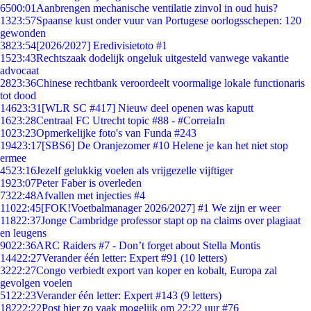
65
00:01
Aanbrengen mechanische ventilatie zinvol in oud huis?
13
23:57
Spaanse kust onder vuur van Portugese oorlogsschepen: 120
gewonden
38
23:54
[2026/2027] Eredivisietoto #1
15
23:43
Rechtszaak dodelijk ongeluk uitgesteld vanwege vakantie
advocaat
28
23:36
Chinese rechtbank veroordeelt voormalige lokale functionaris
tot dood
146
23:31
[WLR SC #417] Nieuw deel openen was kaputt
16
23:28
Centraal FC Utrecht topic #88 - #CorreiaIn
10
23:23
Opmerkelijke foto's van Funda #243
194
23:17
[SBS6] De Oranjezomer #10 Helene je kan het niet stop
ermee
45
23:16
Jezelf gelukkig voelen als vrijgezelle vijftiger
19
23:07
Peter Faber is overleden
73
22:48
Afvallen met injecties #4
110
22:45
[FOK!Voetbalmanager 2026/2027] #1 We zijn er weer
118
22:37
Jonge Cambridge professor stapt op na claims over plagiaat
en leugens
90
22:36
ARC Raiders #7 - Don’t forget about Stella Montis
144
22:27
Verander één letter: Expert #91 (10 letters)
32
22:27
Congo verbiedt export van koper en kobalt, Europa zal
gevolgen voelen
51
22:23
Verander één letter: Expert #143 (9 letters)
182
22:22
Post hier zo vaak mogelijk om 22:22 uur #76