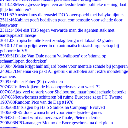
65
13:48
Meer agressie tegen een andersluidende politieke mening, laat
jij je intimideren?
31
11:52
Amsterdams dierenasiel DOA overspoeld met babykonijntjes
25
11:46
Kabinet geeft bedrijven geen compensatie voor schade door
laagwater
23
11:14
OM eist TBS tegen verwarde man die agenten stak met
aardappelschilmesje
30
11:08
Tropische hitte keert zondag terug met lokaal 32 graden
30
10:12
Trump grijpt weer in op automatisch staatsburgerschap bij
geboorte in VS
55
09:51
Dikke Van Dale neemt 'vulvalippen' op: 'stigma op
schaamlippen doorbreken'
14
09:40
Meta krijgt half miljard boete voor mentale schade bij jongeren
24
09:37
Denemarken pakt AI-gebruik in scholen aan: extra mondelinge
examens
25
09:05
Peter Faber (82) overleden
7
07/08
Trailers kijken: de bioscoopreleases van week 32
0
07/08
Ajax veel te sterk voor Shelbourne, maar houdt schade beperkt
1
07/08
Nieuwkomers schitteren bij ruime Europese zege FC Twente
19
07/08
Random Pics van de Dag #1978
15
06/08
Ontslagen bij Halo Studios na Campaign Evolved
19
06/08
PS5-doos waarschuwt voor einde fysieke games
2
06/08
Le Court wint na nerveuze finale, Pieterse derde
29
06/08
NPO-manager Menno de Boer geschorst na dickpic in
groepsapp