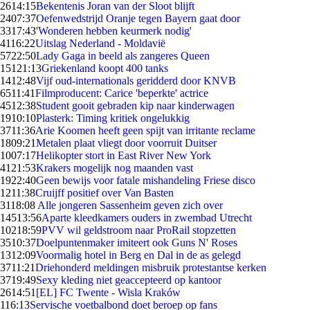
26
14:15
Bekentenis Joran van der Sloot blijft
24
07:37
Oefenwedstrijd Oranje tegen Bayern gaat door
33
17:43
'Wonderen hebben keurmerk nodig'
41
16:22
Uitslag Nederland - Moldavië
57
22:50
Lady Gaga in beeld als zangeres Queen
151
21:13
Griekenland koopt 400 tanks
14
12:48
Vijf oud-internationals geridderd door KNVB
65
11:41
Filmproducent: Carice 'beperkte' actrice
45
12:38
Student gooit gebraden kip naar kinderwagen
19
10:10
Plasterk: Timing kritiek ongelukkig
37
11:36
Arie Koomen heeft geen spijt van irritante reclame
18
09:21
Metalen plaat vliegt door voorruit Duitser
10
07:17
Helikopter stort in East River New York
41
21:53
Krakers mogelijk nog maanden vast
19
22:40
Geen bewijs voor fatale mishandeling Friese disco
12
11:38
Cruijff positief over Van Basten
31
18:08
Alle jongeren Sassenheim geven zich over
145
13:56
Aparte kleedkamers ouders in zwembad Utrecht
102
18:59
PVV wil geldstroom naar ProRail stopzetten
35
10:37
Doelpuntenmaker imiteert ook Guns N' Roses
13
12:09
Voormalig hotel in Berg en Dal in de as gelegd
37
11:21
Driehonderd meldingen misbruik protestantse kerken
37
19:49
Sexy kleding niet geaccepteerd op kantoor
26
14:51
[EL] FC Twente - Wisla Kraków
1
16:13
Servische voetbalbond doet beroep op fans