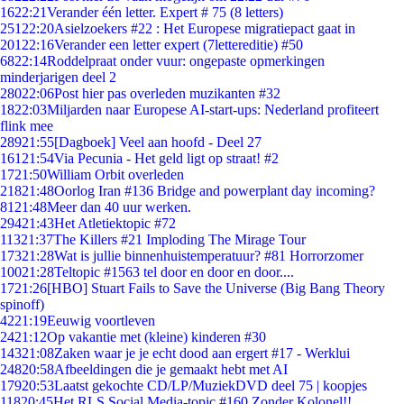
16
22:21
Verander één letter. Expert # 75 (8 letters)
251
22:20
Asielzoekers #22 : Het Europese migratiepact gaat in
201
22:16
Verander een letter expert (7lettereditie) #50
68
22:14
Roddelpraat onder vuur: ongepaste opmerkingen
minderjarigen deel 2
280
22:06
Post hier pas overleden muzikanten #32
18
22:03
Miljarden naar Europese AI-start-ups: Nederland profiteert
flink mee
289
21:55
[Dagboek] Veel aan hoofd - Deel 27
161
21:54
Via Pecunia - Het geld ligt op straat! #2
17
21:50
William Orbit overleden
218
21:48
Oorlog Iran #136 Bridge and powerplant day incoming?
81
21:48
Meer dan 40 uur werken.
294
21:43
Het Atletiektopic #72
113
21:37
The Killers #21 Imploding The Mirage Tour
173
21:28
Wat is jullie binnenhuistemperatuur? #81 Horrorzomer
100
21:28
Teltopic #1563 tel door en door en door....
17
21:26
[HBO] Stuart Fails to Save the Universe (Big Bang Theory
spinoff)
42
21:19
Eeuwig voortleven
24
21:12
Op vakantie met (kleine) kinderen #30
143
21:08
Zaken waar je je echt dood aan ergert #17 - Werklui
248
20:58
Afbeeldingen die je gemaakt hebt met AI
179
20:53
Laatst gekochte CD/LP/MuziekDVD deel 75 | koopjes
118
20:45
Het RLS Social Media-topic #160 Zonder Kolonel!!