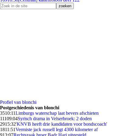
Profiel van blonchi
Postgeschiedenis van blonchi
35
10:11
Limburgs waterschap laat bevers afschieten
111
09:04
Syrisch drama in Velserbroek: 2 doden
29
15:32
'KNVB heeft drie kandidaten voor bondscoach'
18
11:51
Vermiste jack russell legt 4300 kilometer af
9
13:07
Rechtszaak broer Badr Hari uitgesteld