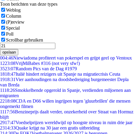
Toon berichten van deze types
Weblog
Column
(P)review
Special
Poll
Scrollbar gebruiken
opslaan
0
04:46
Niewiadoma profiteert van pokerspel en grijpt geel op Ventoux
12
23:08
VrijMiBabes #316 (not very sfw!)
35
23:07
Random Pics van de Dag #1979
18
18:47
Italië hindert reizigers uit Spanje na migratiecrisis Ceuta
19
18:31
Vier aanhoudingen na doodsbedreiging burgemeester Depla
van Breda
11
18:26
Smokkelbende opgerold in Spanje, verdienden miljoenen aan
migranten
22
18:08
CDA en D66 willen ingrijpen tegen 'gluurbrillen' die mensen
ongemerkt filmen
11
17:56
Benzineprijs daalt verder, onzekerheid over Straat van Hormuz
blijft
29
17:47
Voedselprijzen wereldwijd op hoogste niveau in ruim drie jaar
23
14:33
Quake krijgt na 30 jaar een gratis uitbreiding
2
14:30
De FOK!Voetbalmanager 2026/2027 is begonnen