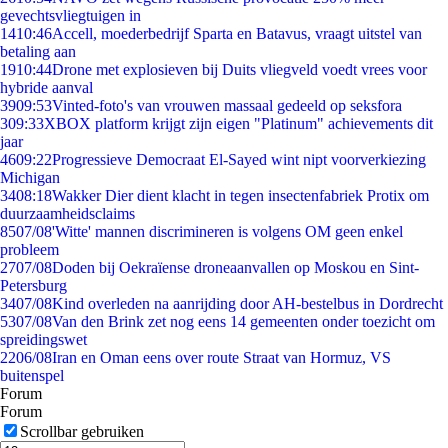
gevechtsvliegtuigen in
14
10:46
Accell, moederbedrijf Sparta en Batavus, vraagt uitstel van
betaling aan
19
10:44
Drone met explosieven bij Duits vliegveld voedt vrees voor
hybride aanval
39
09:53
Vinted-foto's van vrouwen massaal gedeeld op seksfora
3
09:33
XBOX platform krijgt zijn eigen "Platinum" achievements dit
jaar
46
09:22
Progressieve Democraat El-Sayed wint nipt voorverkiezing
Michigan
34
08:18
Wakker Dier dient klacht in tegen insectenfabriek Protix om
duurzaamheidsclaims
85
07/08
'Witte' mannen discrimineren is volgens OM geen enkel
probleem
27
07/08
Doden bij Oekraïense droneaanvallen op Moskou en Sint-
Petersburg
34
07/08
Kind overleden na aanrijding door AH-bestelbus in Dordrecht
53
07/08
Van den Brink zet nog eens 14 gemeenten onder toezicht om
spreidingswet
22
06/08
Iran en Oman eens over route Straat van Hormuz, VS
buitenspel
Forum
Forum
Scrollbar gebruiken