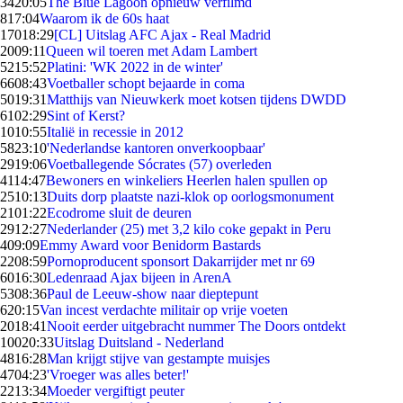
34
20:05
The Blue Lagoon opnieuw verfilmd
8
17:04
Waarom ik de 60s haat
170
18:29
[CL] Uitslag AFC Ajax - Real Madrid
20
09:11
Queen wil toeren met Adam Lambert
52
15:52
Platini: 'WK 2022 in de winter'
66
08:43
Voetballer schopt bejaarde in coma
50
19:31
Matthijs van Nieuwkerk moet kotsen tijdens DWDD
61
02:29
Sint of Kerst?
10
10:55
Italië in recessie in 2012
58
23:10
'Nederlandse kantoren onverkoopbaar'
29
19:06
Voetballegende Sócrates (57) overleden
41
14:47
Bewoners en winkeliers Heerlen halen spullen op
25
10:13
Duits dorp plaatste nazi-klok op oorlogsmonument
21
01:22
Ecodrome sluit de deuren
29
12:27
Nederlander (25) met 3,2 kilo coke gepakt in Peru
4
09:09
Emmy Award voor Benidorm Bastards
22
08:59
Pornoproducent sponsort Dakarrijder met nr 69
60
16:30
Ledenraad Ajax bijeen in ArenA
53
08:36
Paul de Leeuw-show naar dieptepunt
6
20:15
Van incest verdachte militair op vrije voeten
20
18:41
Nooit eerder uitgebracht nummer The Doors ontdekt
100
20:33
Uitslag Duitsland - Nederland
48
16:28
Man krijgt stijve van gestampte muisjes
47
04:23
'Vroeger was alles beter!'
22
13:34
Moeder vergiftigt peuter