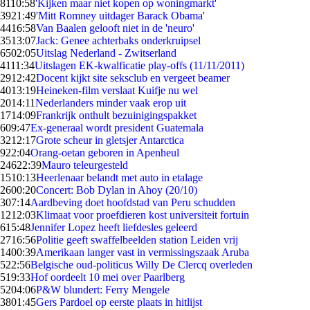
81
10:58
'Kijken maar niet kopen op woningmarkt'
39
21:49
'Mitt Romney uitdager Barack Obama'
44
16:58
Van Baalen gelooft niet in de 'neuro'
35
13:07
Jack: Genee achterbaks onderkruipsel
65
02:05
Uitslag Nederland - Zwitserland
41
11:34
Uitslagen EK-kwalficatie play-offs (11/11/2011)
29
12:42
Docent kijkt site seksclub en vergeet beamer
40
13:19
Heineken-film verslaat Kuifje nu wel
20
14:11
Nederlanders minder vaak erop uit
17
14:09
Frankrijk onthult bezuinigingspakket
6
09:47
Ex-generaal wordt president Guatemala
32
12:17
Grote scheur in gletsjer Antarctica
9
22:04
Orang-oetan geboren in Apenheul
246
22:39
Mauro teleurgesteld
15
10:13
Heerlenaar belandt met auto in etalage
26
00:20
Concert: Bob Dylan in Ahoy (20/10)
3
07:14
Aardbeving doet hoofdstad van Peru schudden
12
12:03
Klimaat voor proefdieren kost universiteit fortuin
6
15:48
Jennifer Lopez heeft liefdesles geleerd
27
16:56
Politie geeft swaffelbeelden station Leiden vrij
14
00:39
Amerikaan langer vast in vermissingszaak Aruba
5
22:56
Belgische oud-politicus Willy De Clercq overleden
5
19:33
Hof oordeelt 10 mei over Paarlberg
52
04:06
P&W blundert: Ferry Mengele
38
01:45
Gers Pardoel op eerste plaats in hitlijst