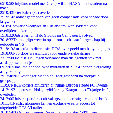
65
19:50
Onlyfans-model met G-cup wil als NASA-ambassadeur naar
maan
25
19:43
Peter Faber (82) overleden
25
19:14
Kabinet geeft bedrijven geen compensatie voor schade door
laagwater
24
18:41
'Zwarte weduwes' in Rusland trouwen soldaten voor
overlijdensuitkering
15
18:32
Ontslagen bij Halo Studios na Campaign Evolved
30
18:32
Trump grijpt weer in op automatisch staatsburgerschap bij
geboorte in VS
31
18:19
Amsterdams dierenasiel DOA overspoeld met babykonijntjes
19
18:06
PS5-doos waarschuwt voor einde fysieke games
23
17:58
OM eist TBS tegen verwarde man die agenten stak met
aardappelschilmesje
69
15:03
Israël meldt dood twee militairen in Zuid-Libanon, vergelding
aangekondigd
29
13:48
NPO-manager Menno de Boer geschorst na dickpic in
groepsapp
1
13:37
Nieuwkomers schitteren bij ruime Europese zege FC Twente
14
12:19
Zangeres en Idols-jurylid Jerney Kaagman op 79-jarige leeftijd
overleden
24
12:00
Huisarts per direct uit vak gezet om ernstig alcoholmisbruik
10
11:41
Netflix-abonnees krijgen exclusieve early access tot
uitgebreide GTA VI trailer
26
10:54
NAVO zet wegens Russische provocatie 250% meer