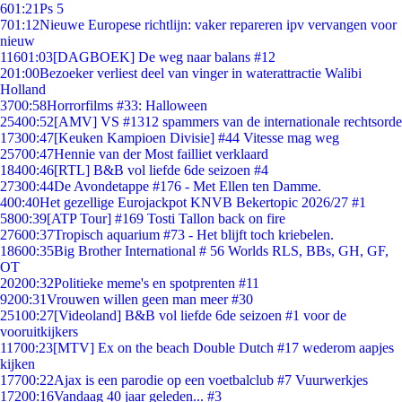
6
01:21
Ps 5
7
01:12
Nieuwe Europese richtlijn: vaker repareren ipv vervangen voor
nieuw
116
01:03
[DAGBOEK] De weg naar balans #12
2
01:00
Bezoeker verliest deel van vinger in waterattractie Walibi
Holland
37
00:58
Horrorfilms #33: Halloween
254
00:52
[AMV] VS #1312 spammers van de internationale rechtsorde
173
00:47
[Keuken Kampioen Divisie] #44 Vitesse mag weg
257
00:47
Hennie van der Most failliet verklaard
184
00:46
[RTL] B&B vol liefde 6de seizoen #4
273
00:44
De Avondetappe #176 - Met Ellen ten Damme.
4
00:40
Het gezellige Eurojackpot KNVB Bekertopic 2026/27 #1
58
00:39
[ATP Tour] #169 Tosti Tallon back on fire
276
00:37
Tropisch aquarium #73 - Het blijft toch kriebelen.
186
00:35
Big Brother International # 56 Worlds RLS, BBs, GH, GF,
OT
202
00:32
Politieke meme's en spotprenten #11
92
00:31
Vrouwen willen geen man meer #30
251
00:27
[Videoland] B&B vol liefde 6de seizoen #1 voor de
vooruitkijkers
117
00:23
[MTV] Ex on the beach Double Dutch #17 wederom aapjes
kijken
177
00:22
Ajax is een parodie op een voetbalclub #7 Vuurwerkjes
172
00:16
Vandaag 40 jaar geleden... #3