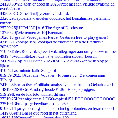
241
20:39
Wie gaan er dood in 2026?Post met een vleugje cynisme de
overledenen.
44
20:30
GGZ heeft mij gezond verklaard.
23
20:29
Capibara's wandelen doodleuk het Braziliaanse parlement
binnen
257
20:25
[UFO/UAP] #16 The Age of Disclosure
137
20:20
[Wielrennen #616] Brennan!
10
20:13
[gratis] Videogames Part 9: Gratis en free-to-play games!
43
19:50
[Voorspellen] Voorspel de eindstand van de Eredivisie
2026/2027
7
19:48
Dries Roelvink spreekt vakantieganger aan om gele zwembroek
49
19:46
Woningtekort: dus ga je woningen slopen, logisch
241
19:46
Top 2000 Editie 2025 #243 Alle dikzakken willen op je
lijken
4
19:42
Last minute balie Schiphol
8
19:39
[2023] Australië: Voyager - Promise #2 - Ze komen naar
Tilburg
74
19:36
Een tactische/militaire analyse van het front in Oekraïne #31
148
19:32
[SBS6] Vandaag Inside #136 - Boekje pluggen.
5
19:29
Ik ga de fok-toto winnen dit jaar
273
19:25
Het enige echte LEGO-topic #45 LEGOOOOOOOOOOO
235
19:13
Frontpage Feedback Topic #60
9
19:07
14-jarige leerling Thailand schiet grootouders en leraren dood
14
19:06
Prijs Bar le duc rood in het buitenland
169
18:58
[Centraal] kattenfotoos deel 122