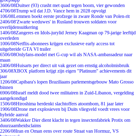
36
06/08
Duitser (93) crasht met quad tegen boom, vier gewonden
47
06/08
Trump wil dat J.D. Vance hem in 2028 opvolgt
1
06/08
Lemmen boekt eerste profzege in zware Ronde van Polen-rit
24
06/08
'Zwarte weduwes' in Rusland trouwen soldaten voor
overlijdensuitkering
14
06/08
Zangeres en Idols-jurylid Jerney Kaagman op 79-jarige leeftijd
overleden
10
06/08
Netflix-abonnees krijgen exclusieve early access tot
uitgebreide GTA VI trailer
65
06/08
Onlyfans-model met G-cup wil als NASA-ambassadeur naar
maan
24
06/08
Huisarts per direct uit vak gezet om ernstig alcoholmisbruik
3
06/08
XBOX platform krijgt zijn eigen "Platinum" achievements dit
jaar
12
06/08
Capibara's lopen Braziliaans parlementsgebouw Mato Grosso
binnen
69
06/08
Israël meldt dood twee militairen in Zuid-Libanon, vergelding
aangekondigd
15
06/08
Hiroshima herdenkt slachtoffers atoombom, 81 jaar later
19
06/08
Drone met explosieven bij Duits vliegveld voedt vrees voor
hybride aanval
34
06/08
Wakker Dier dient klacht in tegen insectenfabriek Protix om
duurzaamheidsclaims
22
06/08
Iran en Oman eens over route Straat van Hormuz, VS