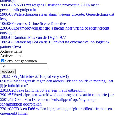
buitenspel
26
06/08
NAVO zet wegens Russische provocatie 250% meer
gevechtsvliegtuigen in
59
06/08
Waterschappen slaan alarm wegens droogte: Gereedschapskist
leeg
1
06/08
Forensics: Crime Scene Detective
23
06/08
Zorgmedewerkster die 's nachts haar vriend bezocht terecht
ontslagen
38
06/08
Random Pics van de Dag #1977
18
05/08
Datalek bij Bol en de Bijenkorf na cyberaanval op logistiek
partner Ceva
Actieve items
Actieve items
Scrollbar gebruiken
opslaan
12
03:57
VrijMiBabes #316 (not very sfw!)
65
03:26
Meer agressie tegen een andersluidende politieke mening, laat
jij je intimideren?
23
03:02
Quake krijgt na 30 jaar een gratis uitbreiding
29
01:55
Voedselprijzen wereldwijd op hoogste niveau in ruim drie jaar
55
01:42
Dikke Van Dale neemt 'vulvalippen' op: 'stigma op
schaamlippen doorbreken'
22
01:08
CDA en D66 willen ingrijpen tegen 'gluurbrillen' die mensen
ongemerkt filmen