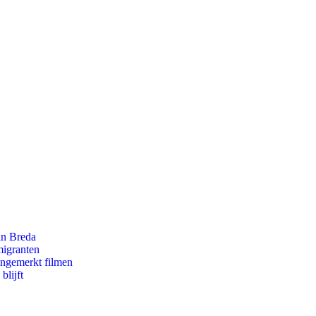
an Breda
migranten
ongemerkt filmen
blijft