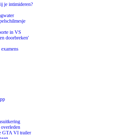
ij je intimideren?
agwater
pelschilmesje
oorte in VS
pen doorbreken'
e examens
app
suitkering
d overleden
e GTA VI trailer
maan