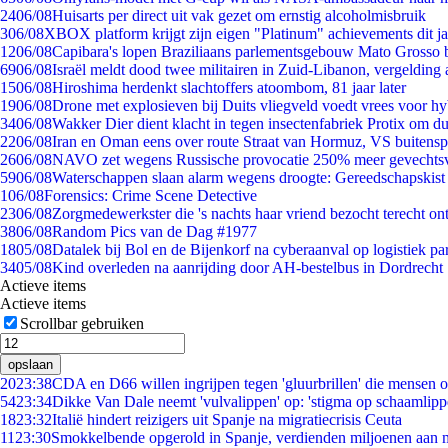
24
06/08
Huisarts per direct uit vak gezet om ernstig alcoholmisbruik
3
06/08
XBOX platform krijgt zijn eigen "Platinum" achievements dit ja
12
06/08
Capibara's lopen Braziliaans parlementsgebouw Mato Grosso 
69
06/08
Israël meldt dood twee militairen in Zuid-Libanon, vergeldin
15
06/08
Hiroshima herdenkt slachtoffers atoombom, 81 jaar later
19
06/08
Drone met explosieven bij Duits vliegveld voedt vrees voor hy
34
06/08
Wakker Dier dient klacht in tegen insectenfabriek Protix om 
22
06/08
Iran en Oman eens over route Straat van Hormuz, VS buitensp
26
06/08
NAVO zet wegens Russische provocatie 250% meer gevechtsvl
59
06/08
Waterschappen slaan alarm wegens droogte: Gereedschapskist
1
06/08
Forensics: Crime Scene Detective
23
06/08
Zorgmedewerkster die 's nachts haar vriend bezocht terecht on
38
06/08
Random Pics van de Dag #1977
18
05/08
Datalek bij Bol en de Bijenkorf na cyberaanval op logistiek pa
34
05/08
Kind overleden na aanrijding door AH-bestelbus in Dordrecht
Actieve items
Actieve items
Scrollbar gebruiken
opslaan
20
23:38
CDA en D66 willen ingrijpen tegen 'gluurbrillen' die mensen 
54
23:34
Dikke Van Dale neemt 'vulvalippen' op: 'stigma op schaamlip
18
23:32
Italië hindert reizigers uit Spanje na migratiecrisis Ceuta
11
23:30
Smokkelbende opgerold in Spanje, verdienden miljoenen aan 