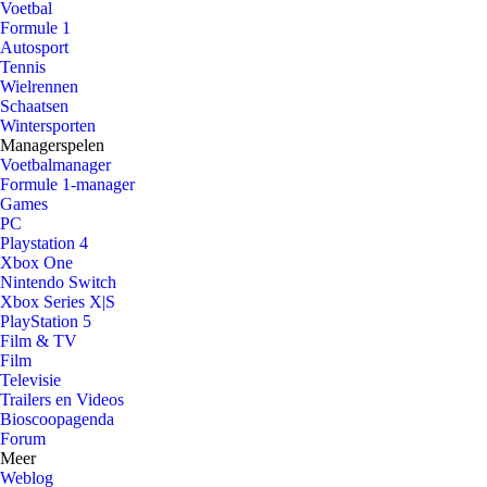
Voetbal
Formule 1
Autosport
Tennis
Wielrennen
Schaatsen
Wintersporten
Managerspelen
Voetbalmanager
Formule 1-manager
Games
PC
Playstation 4
Xbox One
Nintendo Switch
Xbox Series X|S
PlayStation 5
Film & TV
Film
Televisie
Trailers en Videos
Bioscoopagenda
Forum
Meer
Weblog