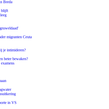
an Breda
blijft
 leeg
'gruweldaad'
onder migranten Ceuta
ij je intimideren?
en beter bewaken?
e examens
maan
agwater
suitkering
oorte in VS