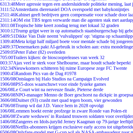
63
13:48
Meer agressie tegen een andersluidende politieke mening, laat j
31
11:52
Amsterdams dierenasiel DOA overspoeld met babykonijntjes
25
11:46
Kabinet geeft bedrijven geen compensatie voor schade door la
23
11:14
OM eist TBS tegen verwarde man die agenten stak met aardap
30
11:08
Tropische hitte keert zondag terug met lokaal 32 graden
30
10:12
Trump grijpt weer in op automatisch staatsburgerschap bij geb
54
09:51
Dikke Van Dale neemt 'vulvalippen' op: 'stigma op schaamlip
13
09:40
Meta krijgt half miljard boete voor mentale schade bij jongeren
24
09:37
Denemarken pakt AI-gebruik in scholen aan: extra mondeling
25
09:05
Peter Faber (82) overleden
7
05:00
Trailers kijken: de bioscoopreleases van week 32
0
03:37
Ajax veel te sterk voor Shelbourne, maar houdt schade beperkt
1
02:34
Nieuwkomers schitteren bij ruime Europese zege FC Twente
19
00:45
Random Pics van de Dag #1978
15
06/08
Ontslagen bij Halo Studios na Campaign Evolved
19
06/08
PS5-doos waarschuwt voor einde fysieke games
2
06/08
Le Court wint na nerveuze finale, Pieterse derde
29
06/08
NPO-manager Menno de Boer geschorst na dickpic in groeps
36
06/08
Duitser (93) crasht met quad tegen boom, vier gewonden
47
06/08
Trump wil dat J.D. Vance hem in 2028 opvolgt
1
06/08
Lemmen boekt eerste profzege in zware Ronde van Polen-rit
24
06/08
'Zwarte weduwes' in Rusland trouwen soldaten voor overlijden
14
06/08
Zangeres en Idols-jurylid Jerney Kaagman op 79-jarige leeftij
10
06/08
Netflix-abonnees krijgen exclusieve early access tot uitgebreid
65
06/08
Onlyfans-model met G-cup wil als NASA-ambassadeur naar 