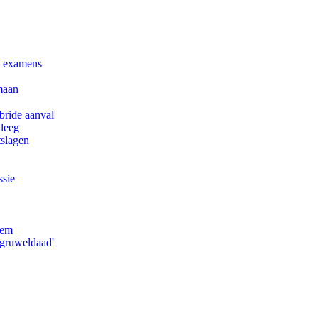
e examens
maan
bride aanval
 leeg
tslagen
ssie
eem
'gruweldaad'