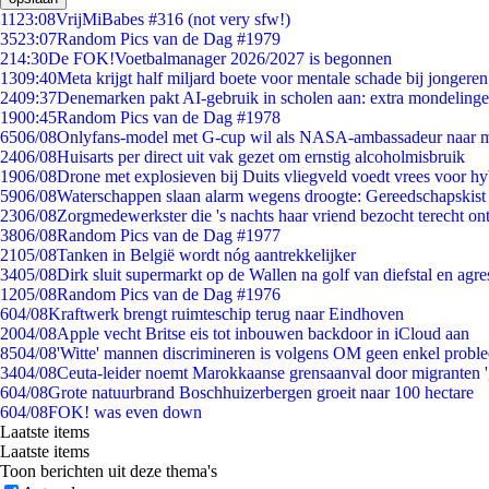
11
23:08
VrijMiBabes #316 (not very sfw!)
35
23:07
Random Pics van de Dag #1979
2
14:30
De FOK!Voetbalmanager 2026/2027 is begonnen
13
09:40
Meta krijgt half miljard boete voor mentale schade bij jongeren
24
09:37
Denemarken pakt AI-gebruik in scholen aan: extra mondeling
19
00:45
Random Pics van de Dag #1978
65
06/08
Onlyfans-model met G-cup wil als NASA-ambassadeur naar 
24
06/08
Huisarts per direct uit vak gezet om ernstig alcoholmisbruik
19
06/08
Drone met explosieven bij Duits vliegveld voedt vrees voor hy
59
06/08
Waterschappen slaan alarm wegens droogte: Gereedschapskist
23
06/08
Zorgmedewerkster die 's nachts haar vriend bezocht terecht on
38
06/08
Random Pics van de Dag #1977
21
05/08
Tanken in België wordt nóg aantrekkelijker
34
05/08
Dirk sluit supermarkt op de Wallen na golf van diefstal en agre
12
05/08
Random Pics van de Dag #1976
6
04/08
Kraftwerk brengt ruimteschip terug naar Eindhoven
20
04/08
Apple vecht Britse eis tot inbouwen backdoor in iCloud aan
85
04/08
'Witte' mannen discrimineren is volgens OM geen enkel probl
34
04/08
Ceuta-leider noemt Marokkaanse grensaanval door migranten 
6
04/08
Grote natuurbrand Boschhuizerbergen groeit naar 100 hectare
6
04/08
FOK! was even down
Laatste items
Laatste items
Toon berichten uit deze thema's