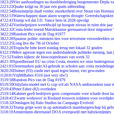
18
23:29
Vier aanhoudingen na doodsbedreiging burgemeester Depla v
22
23:22
Quake krijgt na 30 jaar een gratis uitbreiding
10
22:54
Benzineprijs daalt verder, onzekerheid over Straat van Hormuz 
59
22:53
Waterschappen slaan alarm wegens droogte: Gereedschapskist
47
22:43
Trump wil dat J.D. Vance hem in 2028 opvolgt
26
22:42
Voedselprijzen wereldwijd op hoogste niveau in ruim drie jaar
34
22:32
Ceuta-leider noemt Marokkaanse grensaanval door migranten 
38
22:29
Random Pics van de Dag #1977
38
22:28
Spaanse politie: minstens tien voor terrorisme veroordeelden 
15
22:25
Long live the 7th of October
30
22:20
Tropische hitte keert zondag terug met lokaal 32 graden
63
22:19
Meer agressie tegen een andersluidende politieke mening, laat j
7
21:52
Trailers kijken: de bioscoopreleases van week 32
46
21:30
Spoedberaad EU na crisis Ceuta, moeten we onze buitengrenz
24
21:01
Denemarken pakt AI-gebruik in scholen aan: extra mondeling
36
20:20
Duitser (93) crasht met quad tegen boom, vier gewonden
11
20:01
VrijMiBabes #316 (not very sfw!)
35
19:58
Random Pics van de Dag #1979
65
19:50
Onlyfans-model met G-cup wil als NASA-ambassadeur naar 
25
19:43
Peter Faber (82) overleden
25
19:14
Kabinet geeft bedrijven geen compensatie voor schade door la
24
18:41
'Zwarte weduwes' in Rusland trouwen soldaten voor overlijden
15
18:32
Ontslagen bij Halo Studios na Campaign Evolved
30
18:32
Trump grijpt weer in op automatisch staatsburgerschap bij geb
31
18:19
Amsterdams dierenasiel DOA overspoeld met babykonijntjes