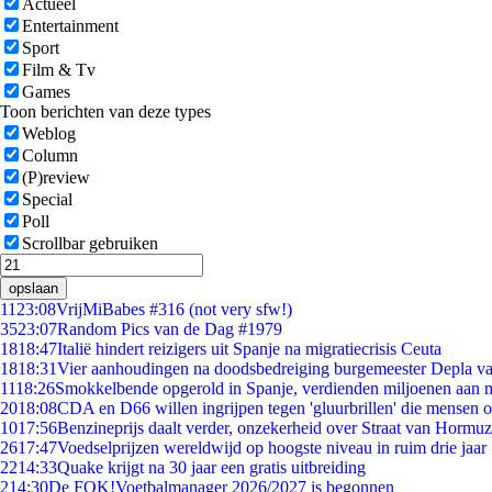
Actueel
Entertainment
Sport
Film & Tv
Games
Toon berichten van deze types
Weblog
Column
(P)review
Special
Poll
Scrollbar gebruiken
opslaan
11
23:08
VrijMiBabes #316 (not very sfw!)
35
23:07
Random Pics van de Dag #1979
18
18:47
Italië hindert reizigers uit Spanje na migratiecrisis Ceuta
18
18:31
Vier aanhoudingen na doodsbedreiging burgemeester Depla v
11
18:26
Smokkelbende opgerold in Spanje, verdienden miljoenen aan 
20
18:08
CDA en D66 willen ingrijpen tegen 'gluurbrillen' die mensen 
10
17:56
Benzineprijs daalt verder, onzekerheid over Straat van Hormuz 
26
17:47
Voedselprijzen wereldwijd op hoogste niveau in ruim drie jaar
22
14:33
Quake krijgt na 30 jaar een gratis uitbreiding
2
14:30
De FOK!Voetbalmanager 2026/2027 is begonnen