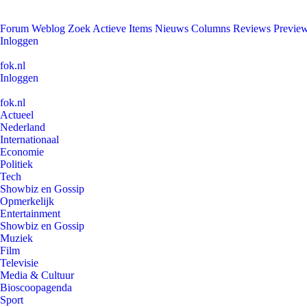
Forum
Weblog
Zoek
Actieve Items
Nieuws
Columns
Reviews
Previe
Inloggen
fok.nl
Inloggen
fok.nl
Actueel
Nederland
Internationaal
Economie
Politiek
Tech
Showbiz en Gossip
Opmerkelijk
Entertainment
Showbiz en Gossip
Muziek
Film
Televisie
Media & Cultuur
Bioscoopagenda
Sport