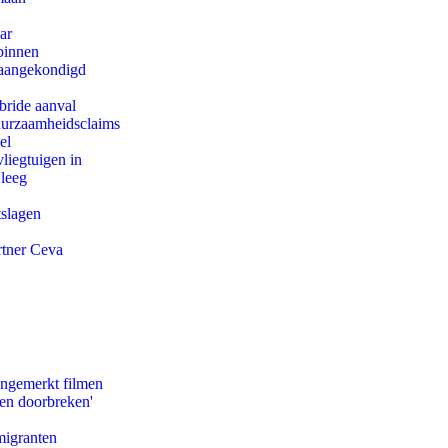
ar
binnen
g aangekondigd
bride aanval
duurzaamheidsclaims
el
iegtuigen in
 leeg
tslagen
rtner Ceva
ongemerkt filmen
pen doorbreken'
migranten