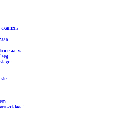
e examens
maan
bride aanval
 leeg
tslagen
ssie
eem
'gruweldaad'