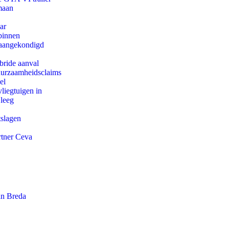
maan
ar
binnen
g aangekondigd
bride aanval
duurzaamheidsclaims
el
iegtuigen in
 leeg
tslagen
rtner Ceva
an Breda