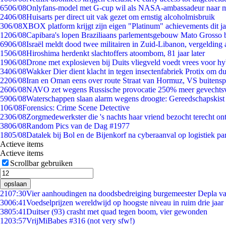
65
06/08
Onlyfans-model met G-cup wil als NASA-ambassadeur naar 
24
06/08
Huisarts per direct uit vak gezet om ernstig alcoholmisbruik
3
06/08
XBOX platform krijgt zijn eigen "Platinum" achievements dit ja
12
06/08
Capibara's lopen Braziliaans parlementsgebouw Mato Grosso 
69
06/08
Israël meldt dood twee militairen in Zuid-Libanon, vergeldin
15
06/08
Hiroshima herdenkt slachtoffers atoombom, 81 jaar later
19
06/08
Drone met explosieven bij Duits vliegveld voedt vrees voor hy
34
06/08
Wakker Dier dient klacht in tegen insectenfabriek Protix om 
22
06/08
Iran en Oman eens over route Straat van Hormuz, VS buitensp
26
06/08
NAVO zet wegens Russische provocatie 250% meer gevechtsvl
59
06/08
Waterschappen slaan alarm wegens droogte: Gereedschapskist
1
06/08
Forensics: Crime Scene Detective
23
06/08
Zorgmedewerkster die 's nachts haar vriend bezocht terecht on
38
06/08
Random Pics van de Dag #1977
18
05/08
Datalek bij Bol en de Bijenkorf na cyberaanval op logistiek pa
Actieve items
Actieve items
Scrollbar gebruiken
opslaan
21
07:30
Vier aanhoudingen na doodsbedreiging burgemeester Depla v
30
06:41
Voedselprijzen wereldwijd op hoogste niveau in ruim drie jaar
38
05:41
Duitser (93) crasht met quad tegen boom, vier gewonden
12
03:57
VrijMiBabes #316 (not very sfw!)