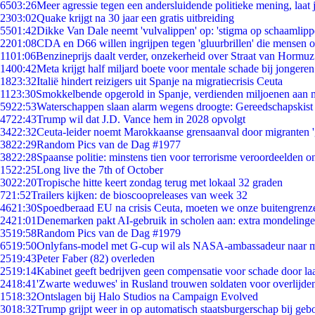
65
03:26
Meer agressie tegen een andersluidende politieke mening, laat j
23
03:02
Quake krijgt na 30 jaar een gratis uitbreiding
55
01:42
Dikke Van Dale neemt 'vulvalippen' op: 'stigma op schaamlip
22
01:08
CDA en D66 willen ingrijpen tegen 'gluurbrillen' die mensen 
11
01:06
Benzineprijs daalt verder, onzekerheid over Straat van Hormuz 
14
00:42
Meta krijgt half miljard boete voor mentale schade bij jongeren
18
23:32
Italië hindert reizigers uit Spanje na migratiecrisis Ceuta
11
23:30
Smokkelbende opgerold in Spanje, verdienden miljoenen aan 
59
22:53
Waterschappen slaan alarm wegens droogte: Gereedschapskist
47
22:43
Trump wil dat J.D. Vance hem in 2028 opvolgt
34
22:32
Ceuta-leider noemt Marokkaanse grensaanval door migranten 
38
22:29
Random Pics van de Dag #1977
38
22:28
Spaanse politie: minstens tien voor terrorisme veroordeelden 
15
22:25
Long live the 7th of October
30
22:20
Tropische hitte keert zondag terug met lokaal 32 graden
7
21:52
Trailers kijken: de bioscoopreleases van week 32
46
21:30
Spoedberaad EU na crisis Ceuta, moeten we onze buitengrenz
24
21:01
Denemarken pakt AI-gebruik in scholen aan: extra mondeling
35
19:58
Random Pics van de Dag #1979
65
19:50
Onlyfans-model met G-cup wil als NASA-ambassadeur naar 
25
19:43
Peter Faber (82) overleden
25
19:14
Kabinet geeft bedrijven geen compensatie voor schade door la
24
18:41
'Zwarte weduwes' in Rusland trouwen soldaten voor overlijden
15
18:32
Ontslagen bij Halo Studios na Campaign Evolved
30
18:32
Trump grijpt weer in op automatisch staatsburgerschap bij geb