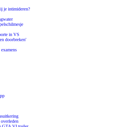
ij je intimideren?
agwater
pelschilmesje
oorte in VS
pen doorbreken'
e examens
app
suitkering
d overleden
e GTA VI trailer