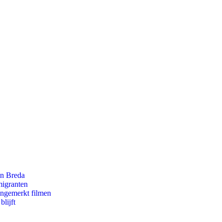
an Breda
migranten
ongemerkt filmen
lijft