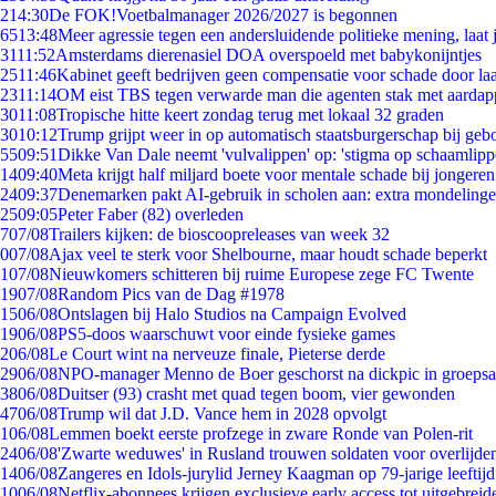
2
14:30
De FOK!Voetbalmanager 2026/2027 is begonnen
65
13:48
Meer agressie tegen een andersluidende politieke mening, laat j
31
11:52
Amsterdams dierenasiel DOA overspoeld met babykonijntjes
25
11:46
Kabinet geeft bedrijven geen compensatie voor schade door la
23
11:14
OM eist TBS tegen verwarde man die agenten stak met aardap
30
11:08
Tropische hitte keert zondag terug met lokaal 32 graden
30
10:12
Trump grijpt weer in op automatisch staatsburgerschap bij geb
55
09:51
Dikke Van Dale neemt 'vulvalippen' op: 'stigma op schaamlip
14
09:40
Meta krijgt half miljard boete voor mentale schade bij jongeren
24
09:37
Denemarken pakt AI-gebruik in scholen aan: extra mondeling
25
09:05
Peter Faber (82) overleden
7
07/08
Trailers kijken: de bioscoopreleases van week 32
0
07/08
Ajax veel te sterk voor Shelbourne, maar houdt schade beperkt
1
07/08
Nieuwkomers schitteren bij ruime Europese zege FC Twente
19
07/08
Random Pics van de Dag #1978
15
06/08
Ontslagen bij Halo Studios na Campaign Evolved
19
06/08
PS5-doos waarschuwt voor einde fysieke games
2
06/08
Le Court wint na nerveuze finale, Pieterse derde
29
06/08
NPO-manager Menno de Boer geschorst na dickpic in groeps
38
06/08
Duitser (93) crasht met quad tegen boom, vier gewonden
47
06/08
Trump wil dat J.D. Vance hem in 2028 opvolgt
1
06/08
Lemmen boekt eerste profzege in zware Ronde van Polen-rit
24
06/08
'Zwarte weduwes' in Rusland trouwen soldaten voor overlijden
14
06/08
Zangeres en Idols-jurylid Jerney Kaagman op 79-jarige leeftij
10
06/08
Netflix-abonnees krijgen exclusieve early access tot uitgebreid