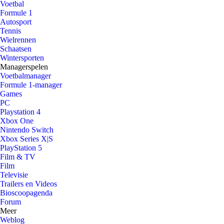
Voetbal
Formule 1
Autosport
Tennis
Wielrennen
Schaatsen
Wintersporten
Managerspelen
Voetbalmanager
Formule 1-manager
Games
PC
Playstation 4
Xbox One
Nintendo Switch
Xbox Series X|S
PlayStation 5
Film & TV
Film
Televisie
Trailers en Videos
Bioscoopagenda
Forum
Meer
Weblog