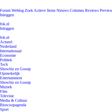
Forum
Weblog
Zoek
Actieve Items
Nieuws
Columns
Reviews
Previe
Inloggen
fok.nl
Inloggen
fok.nl
Actueel
Nederland
Internationaal
Economie
Politiek
Tech
Showbiz en Gossip
Opmerkelijk
Entertainment
Showbiz en Gossip
Muziek
Film
Televisie
Media & Cultuur
Bioscoopagenda
Sport