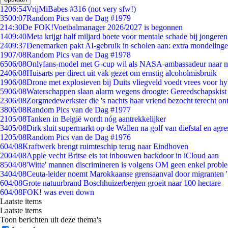
12
06:54
VrijMiBabes #316 (not very sfw!)
35
00:07
Random Pics van de Dag #1979
2
14:30
De FOK!Voetbalmanager 2026/2027 is begonnen
14
09:40
Meta krijgt half miljard boete voor mentale schade bij jongeren
24
09:37
Denemarken pakt AI-gebruik in scholen aan: extra mondeling
19
07/08
Random Pics van de Dag #1978
65
06/08
Onlyfans-model met G-cup wil als NASA-ambassadeur naar 
24
06/08
Huisarts per direct uit vak gezet om ernstig alcoholmisbruik
19
06/08
Drone met explosieven bij Duits vliegveld voedt vrees voor hy
59
06/08
Waterschappen slaan alarm wegens droogte: Gereedschapskist
23
06/08
Zorgmedewerkster die 's nachts haar vriend bezocht terecht on
38
06/08
Random Pics van de Dag #1977
21
05/08
Tanken in België wordt nóg aantrekkelijker
34
05/08
Dirk sluit supermarkt op de Wallen na golf van diefstal en agre
12
05/08
Random Pics van de Dag #1976
6
04/08
Kraftwerk brengt ruimteschip terug naar Eindhoven
20
04/08
Apple vecht Britse eis tot inbouwen backdoor in iCloud aan
85
04/08
'Witte' mannen discrimineren is volgens OM geen enkel probl
34
04/08
Ceuta-leider noemt Marokkaanse grensaanval door migranten 
6
04/08
Grote natuurbrand Boschhuizerbergen groeit naar 100 hectare
6
04/08
FOK! was even down
Laatste items
Laatste items
Toon berichten uit deze thema's