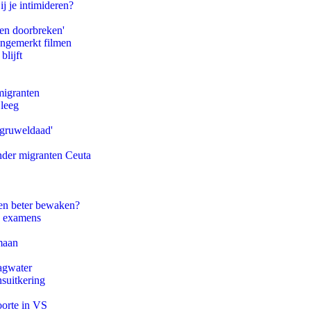
ij je intimideren?
pen doorbreken'
ongemerkt filmen
blijft
migranten
 leeg
'gruweldaad'
onder migranten Ceuta
en beter bewaken?
e examens
maan
agwater
suitkering
oorte in VS