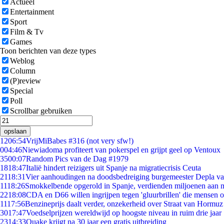
Actueel
Entertainment
Sport
Film & Tv
Games
Toon berichten van deze types
Weblog
Column
(P)review
Special
Poll
Scrollbar gebruiken
opslaan
12
06:54
VrijMiBabes #316 (not very sfw!)
0
04:46
Niewiadoma profiteert van pokerspel en grijpt geel op Ventoux
35
00:07
Random Pics van de Dag #1979
18
18:47
Italië hindert reizigers uit Spanje na migratiecrisis Ceuta
21
18:31
Vier aanhoudingen na doodsbedreiging burgemeester Depla v
11
18:26
Smokkelbende opgerold in Spanje, verdienden miljoenen aan 
22
18:08
CDA en D66 willen ingrijpen tegen 'gluurbrillen' die mensen 
11
17:56
Benzineprijs daalt verder, onzekerheid over Straat van Hormuz b
30
17:47
Voedselprijzen wereldwijd op hoogste niveau in ruim drie jaar
23
14:33
Quake krijgt na 30 jaar een gratis uitbreiding