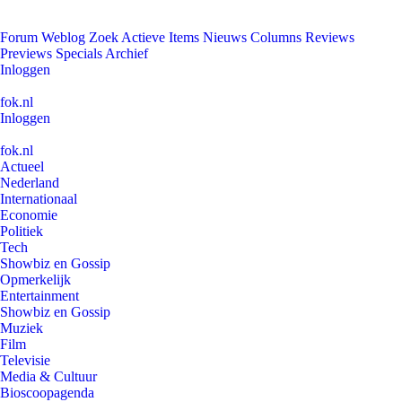
Forum
Weblog
Zoek
Actieve Items
Nieuws
Columns
Reviews
Previews
Specials
Archief
Inloggen
fok.nl
Inloggen
fok.nl
Actueel
Nederland
Internationaal
Economie
Politiek
Tech
Showbiz en Gossip
Opmerkelijk
Entertainment
Showbiz en Gossip
Muziek
Film
Televisie
Media & Cultuur
Bioscoopagenda