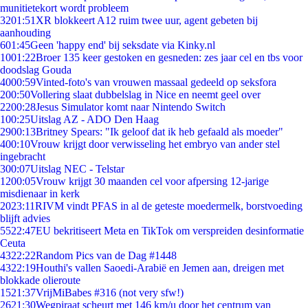
munitietekort wordt probleem
32
01:51
XR blokkeert A12 ruim twee uur, agent gebeten bij
aanhouding
6
01:45
Geen 'happy end' bij seksdate via Kinky.nl
10
01:22
Broer 135 keer gestoken en gesneden: zes jaar cel en tbs voor
doodslag Gouda
40
00:59
Vinted-foto's van vrouwen massaal gedeeld op seksfora
2
00:50
Vollering slaat dubbelslag in Nice en neemt geel over
22
00:28
Jesus Simulator komt naar Nintendo Switch
1
00:25
Uitslag AZ - ADO Den Haag
29
00:13
Britney Spears: "Ik geloof dat ik heb gefaald als moeder"
4
00:10
Vrouw krijgt door verwisseling het embryo van ander stel
ingebracht
3
00:07
Uitslag NEC - Telstar
12
00:05
Vrouw krijgt 30 maanden cel voor afpersing 12-jarige
misdienaar in kerk
20
23:11
RIVM vindt PFAS in al de geteste moedermelk, borstvoeding
blijft advies
55
22:47
EU bekritiseert Meta en TikTok om verspreiden desinformatie
Ceuta
43
22:22
Random Pics van de Dag #1448
43
22:19
Houthi's vallen Saoedi-Arabië en Jemen aan, dreigen met
blokkade olieroute
15
21:37
VrijMiBabes #316 (not very sfw!)
26
21:30
Wegpiraat scheurt met 146 km/u door het centrum van