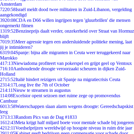
Amsterdam
72
20:58
Israël meldt dood twee militairen in Zuid-Libanon, vergelding
aangekondigd
39
20:08
CDA en D66 willen ingrijpen tegen 'gluurbrillen' die mensen
ongemerkt filmen
13
19:52
Benzineprijs daalt verder, onzekerheid over Straat van Hormuz
blijft
70
19:35
Meer agressie tegen een andersluidende politieke mening, laat
jij je intimideren?
63
19:04
Spanje: bijna alle migranten in Ceuta weer teruggekeerd naar
Marokko
4
17:13
Niewiadoma profiteert van pokerspel en grijpt geel op Ventoux
7
16:10
Aanhoudende droogte veroorzaakt scheuren in dijken Zuid-
Holland
27
15:52
Italië hindert reizigers uit Spanje na migratiecrisis Ceuta
23
14:17
Long live the 7th of October
2
14:11
Nieuw te streamen in augustus
1
14:08
Excelsior opent seizoen met ruime zege op promovendus
Cambuur
60
13:58
Waterschappen slaan alarm wegens droogte: Gereedschapskist
leeg
37
13:13
Random Pics van de Dag #1833
16
12:43
Meta krijgt half miljard boete voor mentale schade bij jongeren
42
12:11
Voedselprijzen wereldwijd op hoogste niveau in ruim drie jaar
29
11:05
Kabinet geeft bedrijven geen compensatie voor schade door