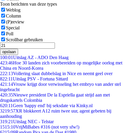
Toon berichten van deze types
Weblog
Column
(P)review
Special
Poll
Scrollbar gebruiken
opslaan
1
00:01
Uitslag AZ - ADO Den Haag
4
23:46
Hoe 30 landen zich voorbereiden op mogelijke oorlog met
China en Noord-Korea
2
22:13
Vollering slaat dubbelslag in Nice en neemt geel over
8
22:11
Uitslag PSV - Fortuna Sittard
4
21:14
Vrouw krijgt door verwisseling het embryo van ander stel
ingebracht
4
20:35
Nieuwe president De la Espriella gaat strijd aan met
drugskartels Colombia
6
20:11
Geen 'happy end' bij seksdate via Kinky.nl
32
19:57
XR blokkeert A12 ruim twee uur, agent gebeten bij
aanhouding
3
19:21
Uitslag NEC - Telstar
15
15:10
VrijMiBabes #316 (not very sfw!)
62
15:09
Random Pics van de Dag #1980