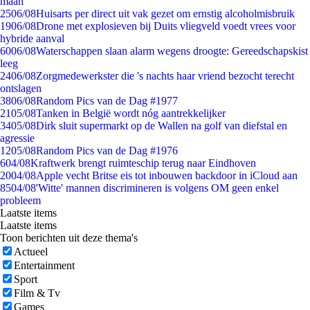
maan
25
06/08
Huisarts per direct uit vak gezet om ernstig alcoholmisbruik
19
06/08
Drone met explosieven bij Duits vliegveld voedt vrees voor
hybride aanval
60
06/08
Waterschappen slaan alarm wegens droogte: Gereedschapskist
leeg
24
06/08
Zorgmedewerkster die 's nachts haar vriend bezocht terecht
ontslagen
38
06/08
Random Pics van de Dag #1977
21
05/08
Tanken in België wordt nóg aantrekkelijker
34
05/08
Dirk sluit supermarkt op de Wallen na golf van diefstal en
agressie
12
05/08
Random Pics van de Dag #1976
6
04/08
Kraftwerk brengt ruimteschip terug naar Eindhoven
20
04/08
Apple vecht Britse eis tot inbouwen backdoor in iCloud aan
85
04/08
'Witte' mannen discrimineren is volgens OM geen enkel
probleem
Laatste items
Laatste items
Toon berichten uit deze thema's
Actueel
Entertainment
Sport
Film & Tv
Games