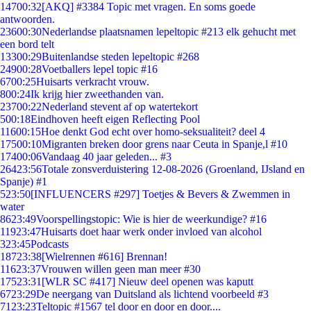
147
00:32
[AKQ] #3384 Topic met vragen. En soms goede
antwoorden.
236
00:30
Nederlandse plaatsnamen lepeltopic #213 elk gehucht met
een bord telt
133
00:29
Buitenlandse steden lepeltopic #268
249
00:28
Voetballers lepel topic #16
67
00:25
Huisarts verkracht vrouw.
8
00:24
Ik krijg hier zweethanden van.
237
00:22
Nederland stevent af op watertekort
5
00:18
Eindhoven heeft eigen Reflecting Pool
116
00:15
Hoe denkt God echt over homo-seksualiteit? deel 4
175
00:10
Migranten breken door grens naar Ceuta in Spanje,l #10
174
00:06
Vandaag 40 jaar geleden... #3
264
23:56
Totale zonsverduistering 12-08-2026 (Groenland, IJsland en
Spanje) #1
5
23:50
[INFLUENCERS #297] Toetjes & Bevers & Zwemmen in
water
86
23:49
Voorspellingstopic: Wie is hier de weerkundige? #16
119
23:47
Huisarts doet haar werk onder invloed van alcohol
3
23:45
Podcasts
187
23:38
[Wielrennen #616] Brennan!
116
23:37
Vrouwen willen geen man meer #30
175
23:31
[WLR SC #417] Nieuw deel openen was kaputt
67
23:29
De neergang van Duitsland als lichtend voorbeeld #3
71
23:23
Teltopic #1567 tel door en door en door....