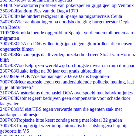
4
04:46
Niewiadoma profiteert van pokerspel en grijpt geel op Ventoux
35
08/08
Random Pics van de Dag #1979
27
07/08
Italië hindert reizigers uit Spanje na migratiecrisis Ceuta
24
07/08
Vier aanhoudingen na doodsbedreiging burgemeester Depla
van Breda
11
07/08
Smokkelbende opgerold in Spanje, verdienden miljoenen aan
migranten
39
07/08
CDA en D66 willen ingrijpen tegen 'gluurbrillen' die mensen
ongemerkt filmen
13
07/08
Benzineprijs daalt verder, onzekerheid over Straat van Hormuz
blijft
42
07/08
Voedselprijzen wereldwijd op hoogste niveau in ruim drie jaar
23
07/08
Quake krijgt na 30 jaar een gratis uitbreiding
2
07/08
De FOK!Voetbalmanager 2026/2027 is begonnen
70
07/08
Meer agressie tegen een andersluidende politieke mening, laat
jij je intimideren?
31
07/08
Amsterdams dierenasiel DOA overspoeld met babykonijntjes
29
07/08
Kabinet geeft bedrijven geen compensatie voor schade door
laagwater
24
07/08
OM eist TBS tegen verwarde man die agenten stak met
aardappelschilmesje
30
07/08
Tropische hitte keert zondag terug met lokaal 32 graden
30
07/08
Trump grijpt weer in op automatisch staatsburgerschap bij
geboorte in VS