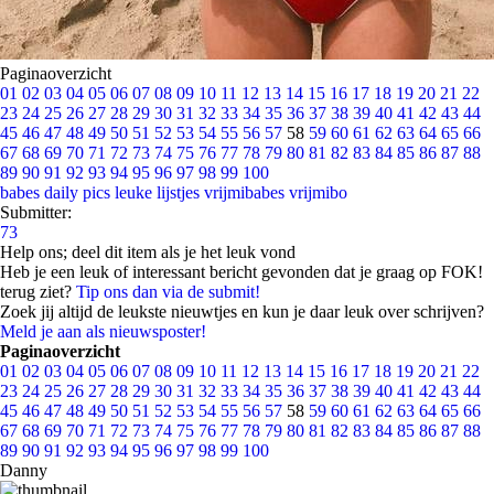
Paginaoverzicht
01
02
03
04
05
06
07
08
09
10
11
12
13
14
15
16
17
18
19
20
21
22
23
24
25
26
27
28
29
30
31
32
33
34
35
36
37
38
39
40
41
42
43
44
45
46
47
48
49
50
51
52
53
54
55
56
57
58
59
60
61
62
63
64
65
66
67
68
69
70
71
72
73
74
75
76
77
78
79
80
81
82
83
84
85
86
87
88
89
90
91
92
93
94
95
96
97
98
99
100
babes
daily pics
leuke lijstjes
vrijmibabes
vrijmibo
Submitter:
73
Help ons; deel dit item als je het leuk vond
Heb je een leuk of interessant bericht gevonden dat je graag op FOK!
terug ziet?
Tip ons dan via de submit!
Zoek jij altijd de leukste nieuwtjes en kun je daar leuk over schrijven?
Meld je aan als nieuwsposter!
Paginaoverzicht
01
02
03
04
05
06
07
08
09
10
11
12
13
14
15
16
17
18
19
20
21
22
23
24
25
26
27
28
29
30
31
32
33
34
35
36
37
38
39
40
41
42
43
44
45
46
47
48
49
50
51
52
53
54
55
56
57
58
59
60
61
62
63
64
65
66
67
68
69
70
71
72
73
74
75
76
77
78
79
80
81
82
83
84
85
86
87
88
89
90
91
92
93
94
95
96
97
98
99
100
Danny