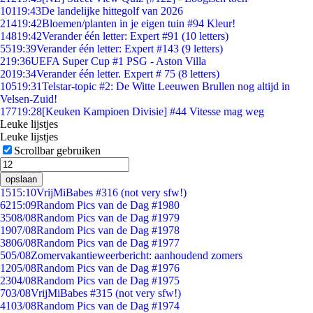
101
19:43
De landelijke hittegolf van 2026
214
19:42
Bloemen/planten in je eigen tuin #94 Kleur!
148
19:42
Verander één letter: Expert #91 (10 letters)
55
19:39
Verander één letter: Expert #143 (9 letters)
2
19:36
UEFA Super Cup #1 PSG - Aston Villa
20
19:34
Verander één letter. Expert # 75 (8 letters)
105
19:31
Telstar-topic #2: De Witte Leeuwen Brullen nog altijd in
Velsen-Zuid!
177
19:28
[Keuken Kampioen Divisie] #44 Vitesse mag weg
Leuke lijstjes
Leuke lijstjes
Scrollbar gebruiken
opslaan
15
15:10
VrijMiBabes #316 (not very sfw!)
62
15:09
Random Pics van de Dag #1980
35
08/08
Random Pics van de Dag #1979
19
07/08
Random Pics van de Dag #1978
38
06/08
Random Pics van de Dag #1977
5
05/08
Zomervakantieweerbericht: aanhoudend zomers
12
05/08
Random Pics van de Dag #1976
23
04/08
Random Pics van de Dag #1975
7
03/08
VrijMiBabes #315 (not very sfw!)
41
03/08
Random Pics van de Dag #1974