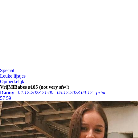
Special
Leuke lijstjes
Opmerkelijk
VrijMiBabes #185 (not very sfw!)
Danny
04-12-2023 21:00
05-12-2023 09:12
print
57
59