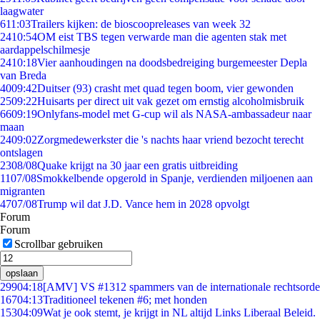
laagwater
6
11:03
Trailers kijken: de bioscoopreleases van week 32
24
10:54
OM eist TBS tegen verwarde man die agenten stak met
aardappelschilmesje
24
10:18
Vier aanhoudingen na doodsbedreiging burgemeester Depla
van Breda
40
09:42
Duitser (93) crasht met quad tegen boom, vier gewonden
25
09:22
Huisarts per direct uit vak gezet om ernstig alcoholmisbruik
66
09:19
Onlyfans-model met G-cup wil als NASA-ambassadeur naar
maan
24
09:02
Zorgmedewerkster die 's nachts haar vriend bezocht terecht
ontslagen
23
08/08
Quake krijgt na 30 jaar een gratis uitbreiding
11
07/08
Smokkelbende opgerold in Spanje, verdienden miljoenen aan
migranten
47
07/08
Trump wil dat J.D. Vance hem in 2028 opvolgt
Forum
Forum
Scrollbar gebruiken
opslaan
299
04:18
[AMV] VS #1312 spammers van de internationale rechtsorde
167
04:13
Traditioneel tekenen #6; met honden
153
04:09
Wat je ook stemt, je krijgt in NL altijd Links Liberaal Beleid.