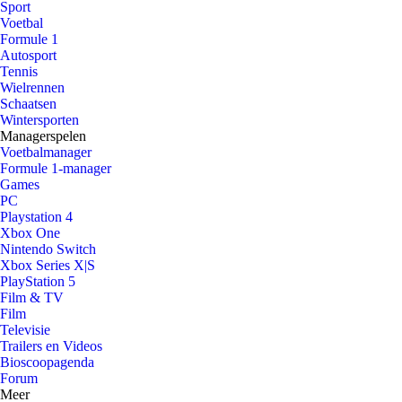
Sport
Voetbal
Formule 1
Autosport
Tennis
Wielrennen
Schaatsen
Wintersporten
Managerspelen
Voetbalmanager
Formule 1-manager
Games
PC
Playstation 4
Xbox One
Nintendo Switch
Xbox Series X|S
PlayStation 5
Film & TV
Film
Televisie
Trailers en Videos
Bioscoopagenda
Forum
Meer