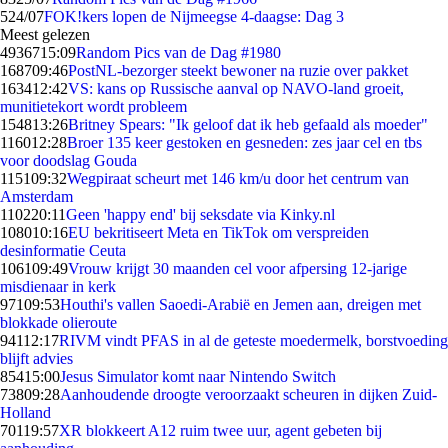
5
24/07
FOK!kers lopen de Nijmeegse 4-daagse: Dag 3
Meest gelezen
49367
15:09
Random Pics van de Dag #1980
1687
09:46
PostNL-bezorger steekt bewoner na ruzie over pakket
1634
12:42
VS: kans op Russische aanval op NAVO-land groeit,
munitietekort wordt probleem
1548
13:26
Britney Spears: "Ik geloof dat ik heb gefaald als moeder"
1160
12:28
Broer 135 keer gestoken en gesneden: zes jaar cel en tbs
voor doodslag Gouda
1151
09:32
Wegpiraat scheurt met 146 km/u door het centrum van
Amsterdam
1102
20:11
Geen 'happy end' bij seksdate via Kinky.nl
1080
10:16
EU bekritiseert Meta en TikTok om verspreiden
desinformatie Ceuta
1061
09:49
Vrouw krijgt 30 maanden cel voor afpersing 12-jarige
misdienaar in kerk
971
09:53
Houthi's vallen Saoedi-Arabië en Jemen aan, dreigen met
blokkade olieroute
941
12:17
RIVM vindt PFAS in al de geteste moedermelk, borstvoeding
blijft advies
854
15:00
Jesus Simulator komt naar Nintendo Switch
738
09:28
Aanhoudende droogte veroorzaakt scheuren in dijken Zuid-
Holland
701
19:57
XR blokkeert A12 ruim twee uur, agent gebeten bij