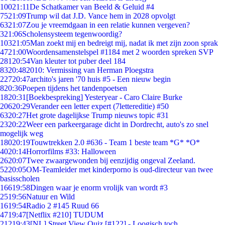
100
21:11
De Schatkamer van Beeld & Geluid #4
75
21:09
Trump wil dat J.D. Vance hem in 2028 opvolgt
63
21:07
Zou je vreemdgaan in een relatie kunnen vergeven?
3
21:06
Scholensysteem tegenwoordig?
103
21:05
Man zoekt mij en bedreigt mij, nadat ik met zijn zoon sprak
47
21:00
Woordensamenstelspel #1184 met 2 woorden spreken SVP
281
20:54
Van kleuter tot puber deel 184
83
20:48
2010: Vermissing van Herman Ploegstra
227
20:47
archito's jaren '70 huis #5 - Een nieuw begin
8
20:36
Poepen tijdens het tandenpoetsen
18
20:31
[Boekbespreking] Yesteryear - Caro Claire Burke
206
20:29
Verander een letter expert (7lettereditie) #50
63
20:27
Het grote dagelijkse Trump nieuws topic #31
23
20:22
Weer een parkeergarage dicht in Dordrecht, auto's zo snel
mogelijk weg
180
20:19
Touwtrekken 2.0 #636 - Team 1 beste team *G* *O*
40
20:14
Horrorfilms #33: Halloween
26
20:07
Twee zwaargewonden bij eenzijdig ongeval Zeeland.
52
20:05
OM-Teamleider met kinderporno is oud-directeur van twee
basisscholen
166
19:58
Dingen waar je enorm vrolijk van wordt #3
25
19:56
Natuur en Wild
16
19:54
Radio 2 #145 Ruud 66
47
19:47
[Netflix #210] TUDUM
212
19:43
[NL] Street View Quiz [#122] - Loogisch toch