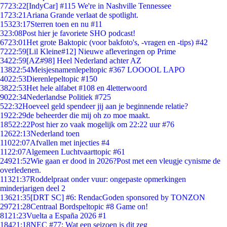
77
23:22
[IndyCar] #115 We're in Nashville Tennessee
17
23:21
Ariana Grande verlaat de spotlight.
153
23:17
Sterren toen en nu #11
3
23:08
Post hier je favoriete SHO podcast!
67
23:01
Het grote Baktopic (voor bakfoto's, -vragen en -tips) #42
72
22:59
[Lil Kleine#12] Nieuwe afleveringen op Prime
34
22:59
[AZ#98] Heel Nederland achter AZ
138
22:54
Meisjesnamenlepeltopic #367 LOOOOL LAPO
40
22:53
Dierenlepeltopic #150
38
22:53
Het hele alfabet #108 en 4letterwoord
90
22:34
Nederlandse Politiek #725
5
22:32
Hoeveel geld spendeer jij aan je beginnende relatie?
19
22:29
de beheerder die mij oh zo moe maakt.
185
22:22
Post hier zo vaak mogelijk om 22:22 uur #76
126
22:13
Nederland toen
110
22:07
Afvallen met injecties #4
11
22:07
Algemeen Luchtvaarttopic #61
249
21:52
Wie gaan er dood in 2026?Post met een vleugje cynisme de
overledenen.
113
21:37
Roddelpraat onder vuur: ongepaste opmerkingen
minderjarigen deel 2
136
21:35
[DRT SC] #6: RendacGoden sponsored by TONZON
297
21:28
Centraal Bordspeltopic #8 Game on!
81
21:23
Vuelta a España 2026 #1
184
21:18
NEC #77: Wat een seizoen is dit zeg