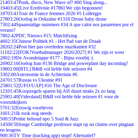
214
03:47
Punk, disco, New Wave of? #60 Sing along...
194
03:45
[Live Eredivisie #1786] We zijn begonnen!
187
03:41
Tour de France femmes 2026 #5 Lollergps
278
03:26
Oorlog in Oekraïne #1318 Drone baby drone
73
02:44
Spaanstalige nummers #34 A que calor nos pasaremos por el
verano?
78
02:42
PDC Nieuws #15: Matchfixing
46
02:35
Chinese Politiek #1 - Het Pad van de Draak
282
02:24
Post hier pas overleden muzikanten #32
111
02:22
[FOK!Voetbalmanager 2026/2027] #1 We zijn er weer
28
02:19
De Avondetappe #177 - Bijna voorbij :(
269
02:16
Oorlog Iran #136 Bridge and powerplant day incoming?
198
02:00
[RTL] B&B vol liefde 6de seizoen #4
33
02:00
Astronomie in de Achtertuin #6
247
01:57
Russia vs Ukraine #91
258
01:52
[UFO/UAP] #16 The Age of Disclosure
121
01:45
Koopzegels sparen bij AH duurt straks 2x zo lang
259
01:40
[Videoland] B&B vol liefde 6de seizoen #1 voor de
vooruitkijkers
57
01:32
Eeuwig voortleven
16
01:21
Ik rook nog steeds
5
00:55
Petitie behoud npo 5 Soul & Jazz
145
00:50
Jonge Cambridge professor stapt op na claims over plagiaat
en leugens
9
00:36
TV Time (tracking app) stopt! Alternatief?