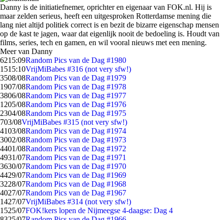
Danny is de initiatiefnemer, oprichter en eigenaar van FOK.nl. Hij is
maar zelden serieus, heeft een uitgesproken Rotterdamse mening die
lang niet altijd politiek correct is en bezit de bizarre eigenschap mensen
op de kast te jagen, waar dat eigenlijk nooit de bedoeling is. Houdt van
films, series, tech en gamen, en wil vooral nieuws met een mening.
Meer van Danny
62
15:09
Random Pics van de Dag #1980
15
15:10
VrijMiBabes #316 (not very sfw!)
35
08/08
Random Pics van de Dag #1979
19
07/08
Random Pics van de Dag #1978
38
06/08
Random Pics van de Dag #1977
12
05/08
Random Pics van de Dag #1976
23
04/08
Random Pics van de Dag #1975
7
03/08
VrijMiBabes #315 (not very sfw!)
41
03/08
Random Pics van de Dag #1974
30
02/08
Random Pics van de Dag #1973
44
01/08
Random Pics van de Dag #1972
49
31/07
Random Pics van de Dag #1971
36
30/07
Random Pics van de Dag #1970
44
29/07
Random Pics van de Dag #1969
32
28/07
Random Pics van de Dag #1968
40
27/07
Random Pics van de Dag #1967
14
27/07
VrijMiBabes #314 (not very sfw!)
15
25/07
FOK!kers lopen de Nijmeegse 4-daagse: Dag 4
83
25/07
Random Pics van de Dag #1966