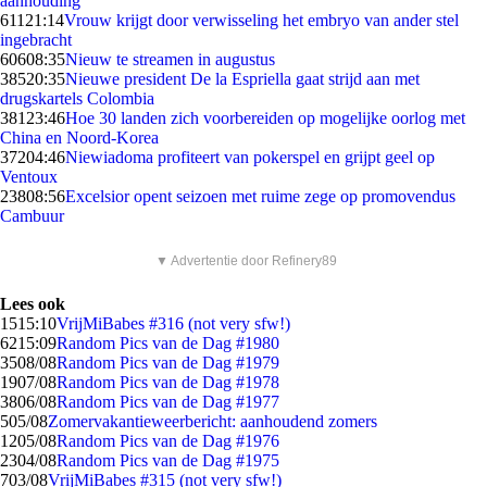
aanhouding
611
21:14
Vrouw krijgt door verwisseling het embryo van ander stel
ingebracht
606
08:35
Nieuw te streamen in augustus
385
20:35
Nieuwe president De la Espriella gaat strijd aan met
drugskartels Colombia
381
23:46
Hoe 30 landen zich voorbereiden op mogelijke oorlog met
China en Noord-Korea
372
04:46
Niewiadoma profiteert van pokerspel en grijpt geel op
Ventoux
238
08:56
Excelsior opent seizoen met ruime zege op promovendus
Cambuur
▼ Advertentie door Refinery89
Lees ook
15
15:10
VrijMiBabes #316 (not very sfw!)
62
15:09
Random Pics van de Dag #1980
35
08/08
Random Pics van de Dag #1979
19
07/08
Random Pics van de Dag #1978
38
06/08
Random Pics van de Dag #1977
5
05/08
Zomervakantieweerbericht: aanhoudend zomers
12
05/08
Random Pics van de Dag #1976
23
04/08
Random Pics van de Dag #1975
7
03/08
VrijMiBabes #315 (not very sfw!)