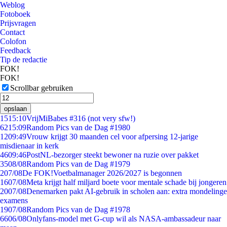
Weblog
Fotoboek
Prijsvragen
Contact
Colofon
Feedback
Tip de redactie
FOK!
FOK!
Scrollbar gebruiken
opslaan
15
15:10
VrijMiBabes #316 (not very sfw!)
62
15:09
Random Pics van de Dag #1980
12
09:49
Vrouw krijgt 30 maanden cel voor afpersing 12-jarige
misdienaar in kerk
46
09:46
PostNL-bezorger steekt bewoner na ruzie over pakket
35
08/08
Random Pics van de Dag #1979
2
07/08
De FOK!Voetbalmanager 2026/2027 is begonnen
16
07/08
Meta krijgt half miljard boete voor mentale schade bij jongeren
20
07/08
Denemarken pakt AI-gebruik in scholen aan: extra mondelinge
examens
19
07/08
Random Pics van de Dag #1978
66
06/08
Onlyfans-model met G-cup wil als NASA-ambassadeur naar