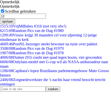
Opmerkelijk
Opmerkelijk
Scrollbar gebruiken
opslaan
15
15:10
VrijMiBabes #316 (not very sfw!)
62
15:09
Random Pics van de Dag #1980
12
09:49
Vrouw krijgt 30 maanden cel voor afpersing 12-jarige
misdienaar in kerk
46
09:46
PostNL-bezorger steekt bewoner na ruzie over pakket
35
08/08
Random Pics van de Dag #1979
19
07/08
Random Pics van de Dag #1978
40
06/08
Duitser (93) crasht met quad tegen boom, vier gewonden
66
06/08
Onlyfans-model met G-cup wil als NASA-ambassadeur naar
maan
12
06/08
Capibara's lopen Braziliaans parlementsgebouw Mato Grosso
binnen
24
06/08
Zorgmedewerkster die 's nachts haar vriend bezocht terecht
ontslagen