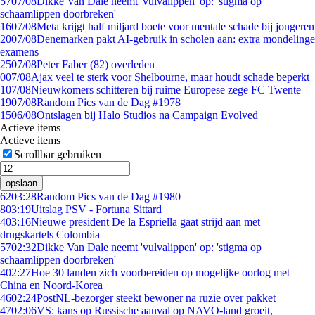
57
07/08
Dikke Van Dale neemt 'vulvalippen' op: 'stigma op
schaamlippen doorbreken'
16
07/08
Meta krijgt half miljard boete voor mentale schade bij jongeren
20
07/08
Denemarken pakt AI-gebruik in scholen aan: extra mondelinge
examens
25
07/08
Peter Faber (82) overleden
0
07/08
Ajax veel te sterk voor Shelbourne, maar houdt schade beperkt
1
07/08
Nieuwkomers schitteren bij ruime Europese zege FC Twente
19
07/08
Random Pics van de Dag #1978
15
06/08
Ontslagen bij Halo Studios na Campaign Evolved
Actieve items
Actieve items
Scrollbar gebruiken
opslaan
62
03:28
Random Pics van de Dag #1980
8
03:19
Uitslag PSV - Fortuna Sittard
4
03:16
Nieuwe president De la Espriella gaat strijd aan met
drugskartels Colombia
57
02:32
Dikke Van Dale neemt 'vulvalippen' op: 'stigma op
schaamlippen doorbreken'
4
02:27
Hoe 30 landen zich voorbereiden op mogelijke oorlog met
China en Noord-Korea
46
02:24
PostNL-bezorger steekt bewoner na ruzie over pakket
47
02:06
VS: kans op Russische aanval op NAVO-land groeit,