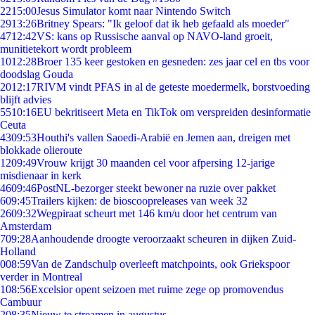
22
15:00
Jesus Simulator komt naar Nintendo Switch
29
13:26
Britney Spears: "Ik geloof dat ik heb gefaald als moeder"
47
12:42
VS: kans op Russische aanval op NAVO-land groeit,
munitietekort wordt probleem
10
12:28
Broer 135 keer gestoken en gesneden: zes jaar cel en tbs voor
doodslag Gouda
20
12:17
RIVM vindt PFAS in al de geteste moedermelk, borstvoeding
blijft advies
55
10:16
EU bekritiseert Meta en TikTok om verspreiden desinformatie
Ceuta
43
09:53
Houthi's vallen Saoedi-Arabië en Jemen aan, dreigen met
blokkade olieroute
12
09:49
Vrouw krijgt 30 maanden cel voor afpersing 12-jarige
misdienaar in kerk
46
09:46
PostNL-bezorger steekt bewoner na ruzie over pakket
6
09:45
Trailers kijken: de bioscoopreleases van week 32
26
09:32
Wegpiraat scheurt met 146 km/u door het centrum van
Amsterdam
7
09:28
Aanhoudende droogte veroorzaakt scheuren in dijken Zuid-
Holland
0
08:59
Van de Zandschulp overleeft matchpoints, ook Griekspoor
verder in Montreal
1
08:56
Excelsior opent seizoen met ruime zege op promovendus
Cambuur
2
08:35
Nieuw te streamen in augustus