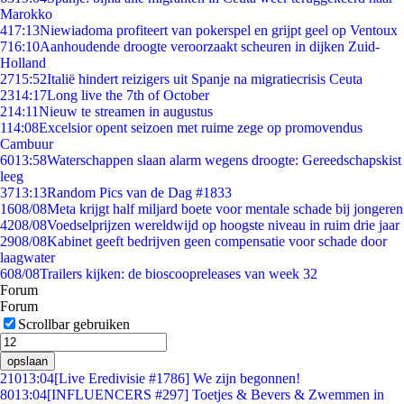
Marokko
4
17:13
Niewiadoma profiteert van pokerspel en grijpt geel op Ventoux
7
16:10
Aanhoudende droogte veroorzaakt scheuren in dijken Zuid-
Holland
27
15:52
Italië hindert reizigers uit Spanje na migratiecrisis Ceuta
23
14:17
Long live the 7th of October
2
14:11
Nieuw te streamen in augustus
1
14:08
Excelsior opent seizoen met ruime zege op promovendus
Cambuur
60
13:58
Waterschappen slaan alarm wegens droogte: Gereedschapskist
leeg
37
13:13
Random Pics van de Dag #1833
16
08/08
Meta krijgt half miljard boete voor mentale schade bij jongeren
42
08/08
Voedselprijzen wereldwijd op hoogste niveau in ruim drie jaar
29
08/08
Kabinet geeft bedrijven geen compensatie voor schade door
laagwater
6
08/08
Trailers kijken: de bioscoopreleases van week 32
Forum
Forum
Scrollbar gebruiken
opslaan
210
13:04
[Live Eredivisie #1786] We zijn begonnen!
80
13:04
[INFLUENCERS #297] Toetjes & Bevers & Zwemmen in