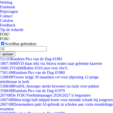
Weblog
Fotoboek
Prijsvragen
Contact
Colofon
Feedback
Tip de redactie
FOK!
FOK!
Scrollbar gebruiken
opslaan
5
11:03
Random Pics van de Dag #1981
18
07:36
MIVD-baas lekt via Strava routes naar geheime kazerne
16
06:35
VrijMiBabes #316 (not very sfw!)
75
01:09
Random Pics van de Dag #1980
12
08/08
Vrouw krijgt 30 maanden cel voor afpersing 12-jarige
misdienaar in kerk
53
08/08
PostNL-bezorger steekt bewoner na ruzie over pakket
35
08/08
Random Pics van de Dag #1979
2
07/08
De FOK!Voetbalmanager 2026/2027 is begonnen
16
07/08
Meta krijgt half miljard boete voor mentale schade bij jongeren
20
07/08
Denemarken pakt AI-gebruik in scholen aan: extra mondelinge
examens