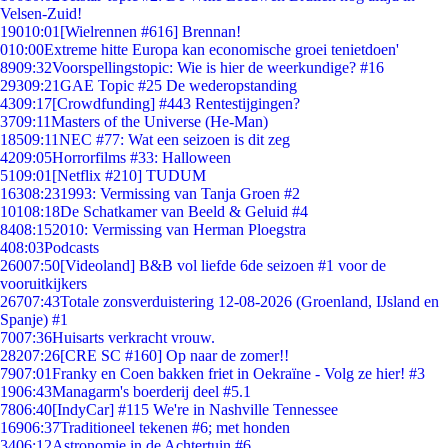
Velsen-Zuid!
190
10:01
[Wielrennen #616] Brennan!
0
10:00
Extreme hitte Europa kan economische groei tenietdoen'
89
09:32
Voorspellingstopic: Wie is hier de weerkundige? #16
293
09:21
GAE Topic #25 De wederopstanding
43
09:17
[Crowdfunding] #443 Rentestijgingen?
37
09:11
Masters of the Universe (He-Man)
185
09:11
NEC #77: Wat een seizoen is dit zeg
42
09:05
Horrorfilms #33: Halloween
51
09:01
[Netflix #210] TUDUM
163
08:23
1993: Vermissing van Tanja Groen #2
101
08:18
De Schatkamer van Beeld & Geluid #4
84
08:15
2010: Vermissing van Herman Ploegstra
4
08:03
Podcasts
260
07:50
[Videoland] B&B vol liefde 6de seizoen #1 voor de
vooruitkijkers
267
07:43
Totale zonsverduistering 12-08-2026 (Groenland, IJsland en
Spanje) #1
70
07:36
Huisarts verkracht vrouw.
282
07:26
[CRE SC #160] Op naar de zomer!!
79
07:01
Franky en Coen bakken friet in Oekraïne - Volg ze hier! #3
19
06:43
Managarm's boerderij deel #5.1
78
06:40
[IndyCar] #115 We're in Nashville Tennessee
169
06:37
Traditioneel tekenen #6; met honden
34
06:12
Astronomie in de Achtertuin #6