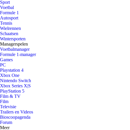
Sport
Voetbal
Formule 1
Autosport
Tennis
Wielrennen
Schaatsen
Wintersporten
Managerspelen
Voetbalmanager
Formule 1-manager
Games
PC
Playstation 4
Xbox One
Nintendo Switch
Xbox Series X|S
PlayStation 5
Film & TV
Film
Televisie
Trailers en Videos
Bioscoopagenda
Forum
Meer