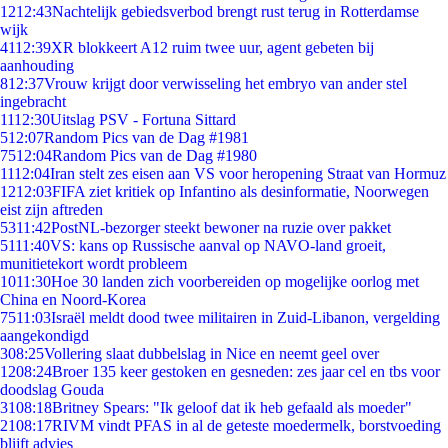
12
12:43
Nachtelijk gebiedsverbod brengt rust terug in Rotterdamse
wijk
41
12:39
XR blokkeert A12 ruim twee uur, agent gebeten bij
aanhouding
8
12:37
Vrouw krijgt door verwisseling het embryo van ander stel
ingebracht
11
12:30
Uitslag PSV - Fortuna Sittard
5
12:07
Random Pics van de Dag #1981
75
12:04
Random Pics van de Dag #1980
11
12:04
Iran stelt zes eisen aan VS voor heropening Straat van Hormuz
12
12:03
FIFA ziet kritiek op Infantino als desinformatie, Noorwegen
eist zijn aftreden
53
11:42
PostNL-bezorger steekt bewoner na ruzie over pakket
51
11:40
VS: kans op Russische aanval op NAVO-land groeit,
munitietekort wordt probleem
10
11:30
Hoe 30 landen zich voorbereiden op mogelijke oorlog met
China en Noord-Korea
75
11:03
Israël meldt dood twee militairen in Zuid-Libanon, vergelding
aangekondigd
3
08:25
Vollering slaat dubbelslag in Nice en neemt geel over
12
08:24
Broer 135 keer gestoken en gesneden: zes jaar cel en tbs voor
doodslag Gouda
31
08:18
Britney Spears: "Ik geloof dat ik heb gefaald als moeder"
21
08:17
RIVM vindt PFAS in al de geteste moedermelk, borstvoeding
blijft advies