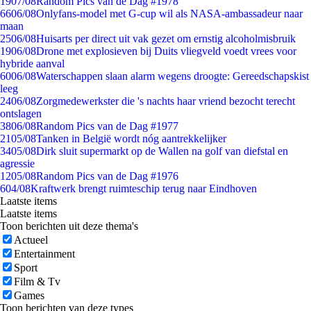
19
07/08
Random Pics van de Dag #1978
66
06/08
Onlyfans-model met G-cup wil als NASA-ambassadeur naar
maan
25
06/08
Huisarts per direct uit vak gezet om ernstig alcoholmisbruik
19
06/08
Drone met explosieven bij Duits vliegveld voedt vrees voor
hybride aanval
60
06/08
Waterschappen slaan alarm wegens droogte: Gereedschapskist
leeg
24
06/08
Zorgmedewerkster die 's nachts haar vriend bezocht terecht
ontslagen
38
06/08
Random Pics van de Dag #1977
21
05/08
Tanken in België wordt nóg aantrekkelijker
34
05/08
Dirk sluit supermarkt op de Wallen na golf van diefstal en
agressie
12
05/08
Random Pics van de Dag #1976
6
04/08
Kraftwerk brengt ruimteschip terug naar Eindhoven
Laatste items
Laatste items
Toon berichten uit deze thema's
Actueel
Entertainment
Sport
Film & Tv
Games
Toon berichten van deze types