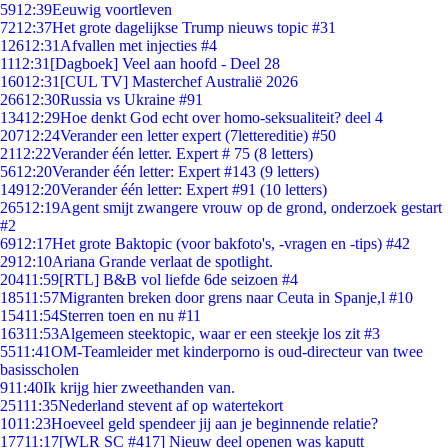
59
12:39
Eeuwig voortleven
72
12:37
Het grote dagelijkse Trump nieuws topic #31
126
12:31
Afvallen met injecties #4
11
12:31
[Dagboek] Veel aan hoofd - Deel 28
160
12:31
[CUL TV] Masterchef Australië 2026
266
12:30
Russia vs Ukraine #91
134
12:29
Hoe denkt God echt over homo-seksualiteit? deel 4
207
12:24
Verander een letter expert (7lettereditie) #50
21
12:22
Verander één letter. Expert # 75 (8 letters)
56
12:20
Verander één letter: Expert #143 (9 letters)
149
12:20
Verander één letter: Expert #91 (10 letters)
265
12:19
Agent smijt zwangere vrouw op de grond, onderzoek gestart
#2
69
12:17
Het grote Baktopic (voor bakfoto's, -vragen en -tips) #42
29
12:10
Ariana Grande verlaat de spotlight.
204
11:59
[RTL] B&B vol liefde 6de seizoen #4
185
11:57
Migranten breken door grens naar Ceuta in Spanje,l #10
154
11:54
Sterren toen en nu #11
163
11:53
Algemeen steektopic, waar er een steekje los zit #3
55
11:41
OM-Teamleider met kinderporno is oud-directeur van twee
basisscholen
9
11:40
Ik krijg hier zweethanden van.
251
11:35
Nederland stevent af op watertekort
10
11:23
Hoeveel geld spendeer jij aan je beginnende relatie?
177
11:17
[WLR SC #417] Nieuw deel openen was kaputt