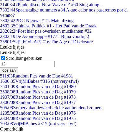
214
03:47
Punk, disco, New Wave of? #60 Sing along...
73
02:44
Spaanstalige nummers #34 A que calor nos pasaremos por el
verano?
78
02:42
PDC Nieuws #15: Matchfixing
46
02:35
Chinese Politiek #1 - Het Pad van de Draak
282
02:24
Post hier pas overleden muzikanten #32
28
02:19
De Avondetappe #177 - Bijna voorbij :(
258
01:52
[UFO/UAP] #16 The Age of Disclosure
Leuke lijstjes
Leuke lijstjes
Scrollbar gebruiken
opslaan
5
11:03
Random Pics van de Dag #1981
16
06:35
VrijMiBabes #316 (not very sfw!)
75
01:09
Random Pics van de Dag #1980
35
08/08
Random Pics van de Dag #1979
19
07/08
Random Pics van de Dag #1978
38
06/08
Random Pics van de Dag #1977
5
05/08
Zomervakantieweerbericht: aanhoudend zomers
12
05/08
Random Pics van de Dag #1976
23
04/08
Random Pics van de Dag #1975
7
03/08
VrijMiBabes #315 (not very sfw!)
Opmerkelijk