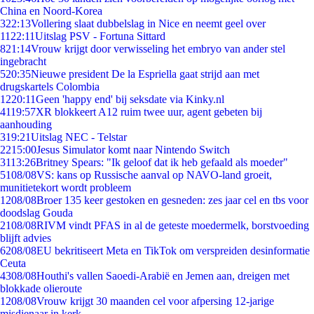
China en Noord-Korea
3
22:13
Vollering slaat dubbelslag in Nice en neemt geel over
11
22:11
Uitslag PSV - Fortuna Sittard
8
21:14
Vrouw krijgt door verwisseling het embryo van ander stel
ingebracht
5
20:35
Nieuwe president De la Espriella gaat strijd aan met
drugskartels Colombia
12
20:11
Geen 'happy end' bij seksdate via Kinky.nl
41
19:57
XR blokkeert A12 ruim twee uur, agent gebeten bij
aanhouding
3
19:21
Uitslag NEC - Telstar
22
15:00
Jesus Simulator komt naar Nintendo Switch
31
13:26
Britney Spears: "Ik geloof dat ik heb gefaald als moeder"
51
08/08
VS: kans op Russische aanval op NAVO-land groeit,
munitietekort wordt probleem
12
08/08
Broer 135 keer gestoken en gesneden: zes jaar cel en tbs voor
doodslag Gouda
21
08/08
RIVM vindt PFAS in al de geteste moedermelk, borstvoeding
blijft advies
62
08/08
EU bekritiseert Meta en TikTok om verspreiden desinformatie
Ceuta
43
08/08
Houthi's vallen Saoedi-Arabië en Jemen aan, dreigen met
blokkade olieroute
12
08/08
Vrouw krijgt 30 maanden cel voor afpersing 12-jarige
misdienaar in kerk