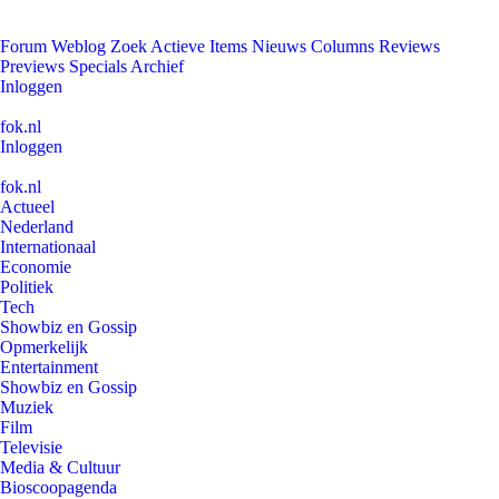
Forum
Weblog
Zoek
Actieve Items
Nieuws
Columns
Reviews
Previews
Specials
Archief
Inloggen
fok.nl
Inloggen
fok.nl
Actueel
Nederland
Internationaal
Economie
Politiek
Tech
Showbiz en Gossip
Opmerkelijk
Entertainment
Showbiz en Gossip
Muziek
Film
Televisie
Media & Cultuur
Bioscoopagenda