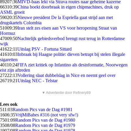
892
07:36
MIVD-baas lekt via Strava routes naar geheime kazerne
663
10:39
China boekt doorbraak in eigen chipmachines, druk op
ASML groeit
590
20:35
Nieuwe president De la Espriella gaat strijd aan met
drugskartels Colombia
510
09:39
Iran stelt zes eisen aan VS voor heropening Straat van
Hormuz
470
09:50
Nachtelijk gebiedsverbod brengt rust terug in Rotterdamse
wijk
416
22:11
Uitslag PSV - Fortuna Sittard
416
10:03
Inbraak bij Haagse politie: dieven betrapt bij stelen illegale
sigaretten
401
10:24
FIFA ziet kritiek op Infantino als desinformatie, Noorwegen
eist zijn aftreden
272
22:13
Vollering slaat dubbelslag in Nice en neemt geel over
267
19:21
Uitslag NEC - Telstar
▼ Advertentie door Refinery89
Lees ook
5
11:03
Random Pics van de Dag #1981
16
06:35
VrijMiBabes #316 (not very sfw!)
75
01:09
Random Pics van de Dag #1980
35
08/08
Random Pics van de Dag #1979
19
07/08
Random Pics van de Dag #1978