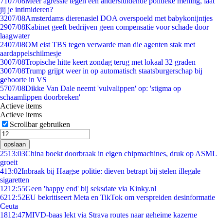
71
07/08
Meer agressie tegen een andersluidende politieke mening, laat
jij je intimideren?
32
07/08
Amsterdams dierenasiel DOA overspoeld met babykonijntjes
29
07/08
Kabinet geeft bedrijven geen compensatie voor schade door
laagwater
24
07/08
OM eist TBS tegen verwarde man die agenten stak met
aardappelschilmesje
30
07/08
Tropische hitte keert zondag terug met lokaal 32 graden
30
07/08
Trump grijpt weer in op automatisch staatsburgerschap bij
geboorte in VS
57
07/08
Dikke Van Dale neemt 'vulvalippen' op: 'stigma op
schaamlippen doorbreken'
Actieve items
Actieve items
Scrollbar gebruiken
opslaan
25
13:03
China boekt doorbraak in eigen chipmachines, druk op ASML
groeit
4
13:02
Inbraak bij Haagse politie: dieven betrapt bij stelen illegale
sigaretten
12
12:55
Geen 'happy end' bij seksdate via Kinky.nl
62
12:52
EU bekritiseert Meta en TikTok om verspreiden desinformatie
Ceuta
18
12:47
MIVD-baas lekt via Strava routes naar geheime kazerne