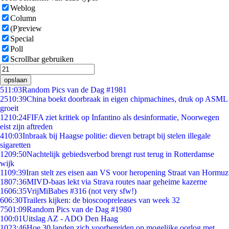
Weblog
Column
(P)review
Special
Poll
Scrollbar gebruiken
opslaan
5
11:03
Random Pics van de Dag #1981
25
10:39
China boekt doorbraak in eigen chipmachines, druk op ASML
groeit
12
10:24
FIFA ziet kritiek op Infantino als desinformatie, Noorwegen
eist zijn aftreden
4
10:03
Inbraak bij Haagse politie: dieven betrapt bij stelen illegale
sigaretten
12
09:50
Nachtelijk gebiedsverbod brengt rust terug in Rotterdamse
wijk
11
09:39
Iran stelt zes eisen aan VS voor heropening Straat van Hormuz
18
07:36
MIVD-baas lekt via Strava routes naar geheime kazerne
16
06:35
VrijMiBabes #316 (not very sfw!)
6
06:30
Trailers kijken: de bioscoopreleases van week 32
75
01:09
Random Pics van de Dag #1980
1
00:01
Uitslag AZ - ADO Den Haag
10
23:46
Hoe 30 landen zich voorbereiden op mogelijke oorlog met