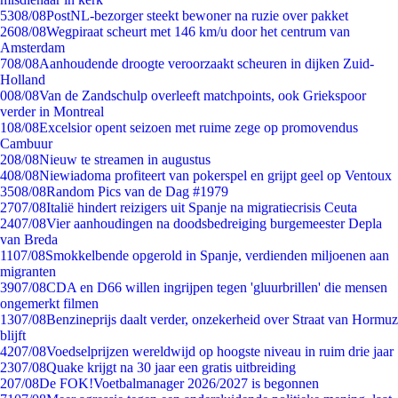
53
08/08
PostNL-bezorger steekt bewoner na ruzie over pakket
26
08/08
Wegpiraat scheurt met 146 km/u door het centrum van
Amsterdam
7
08/08
Aanhoudende droogte veroorzaakt scheuren in dijken Zuid-
Holland
0
08/08
Van de Zandschulp overleeft matchpoints, ook Griekspoor
verder in Montreal
1
08/08
Excelsior opent seizoen met ruime zege op promovendus
Cambuur
2
08/08
Nieuw te streamen in augustus
4
08/08
Niewiadoma profiteert van pokerspel en grijpt geel op Ventoux
35
08/08
Random Pics van de Dag #1979
27
07/08
Italië hindert reizigers uit Spanje na migratiecrisis Ceuta
24
07/08
Vier aanhoudingen na doodsbedreiging burgemeester Depla
van Breda
11
07/08
Smokkelbende opgerold in Spanje, verdienden miljoenen aan
migranten
39
07/08
CDA en D66 willen ingrijpen tegen 'gluurbrillen' die mensen
ongemerkt filmen
13
07/08
Benzineprijs daalt verder, onzekerheid over Straat van Hormuz
blijft
42
07/08
Voedselprijzen wereldwijd op hoogste niveau in ruim drie jaar
23
07/08
Quake krijgt na 30 jaar een gratis uitbreiding
2
07/08
De FOK!Voetbalmanager 2026/2027 is begonnen