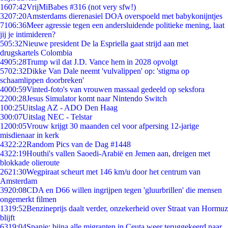
16
07:42
VrijMiBabes #316 (not very sfw!)
32
07:20
Amsterdams dierenasiel DOA overspoeld met babykonijntjes
71
06:36
Meer agressie tegen een andersluidende politieke mening, laat
jij je intimideren?
5
05:32
Nieuwe president De la Espriella gaat strijd aan met
drugskartels Colombia
49
05:28
Trump wil dat J.D. Vance hem in 2028 opvolgt
57
02:32
Dikke Van Dale neemt 'vulvalippen' op: 'stigma op
schaamlippen doorbreken'
40
00:59
Vinted-foto's van vrouwen massaal gedeeld op seksfora
22
00:28
Jesus Simulator komt naar Nintendo Switch
1
00:25
Uitslag AZ - ADO Den Haag
3
00:07
Uitslag NEC - Telstar
12
00:05
Vrouw krijgt 30 maanden cel voor afpersing 12-jarige
misdienaar in kerk
43
22:22
Random Pics van de Dag #1448
43
22:19
Houthi's vallen Saoedi-Arabië en Jemen aan, dreigen met
blokkade olieroute
26
21:30
Wegpiraat scheurt met 146 km/u door het centrum van
Amsterdam
39
20:08
CDA en D66 willen ingrijpen tegen 'gluurbrillen' die mensen
ongemerkt filmen
13
19:52
Benzineprijs daalt verder, onzekerheid over Straat van Hormuz
blijft
63
19:04
Spanje: bijna alle migranten in Ceuta weer teruggekeerd naar