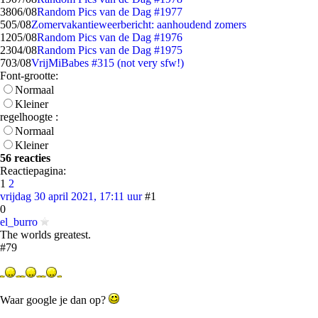
38
06/08
Random Pics van de Dag #1977
5
05/08
Zomervakantieweerbericht: aanhoudend zomers
12
05/08
Random Pics van de Dag #1976
23
04/08
Random Pics van de Dag #1975
7
03/08
VrijMiBabes #315 (not very sfw!)
Font-grootte:
Normaal
Kleiner
regelhoogte :
Normaal
Kleiner
56 reacties
Reactiepagina:
1
2
vrijdag 30 april 2021, 17:11 uur
#1
0
el_burro
The worlds greatest.
#79
Waar google je dan op?