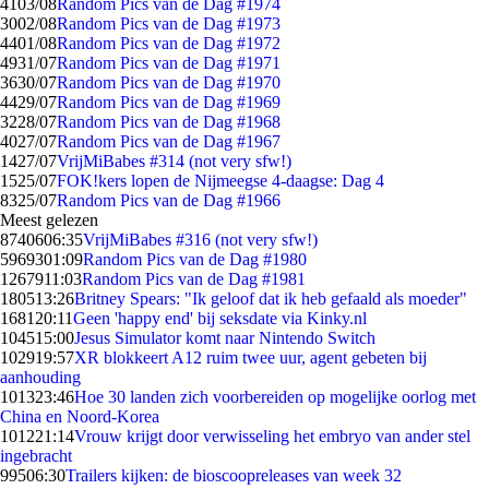
41
03/08
Random Pics van de Dag #1974
30
02/08
Random Pics van de Dag #1973
44
01/08
Random Pics van de Dag #1972
49
31/07
Random Pics van de Dag #1971
36
30/07
Random Pics van de Dag #1970
44
29/07
Random Pics van de Dag #1969
32
28/07
Random Pics van de Dag #1968
40
27/07
Random Pics van de Dag #1967
14
27/07
VrijMiBabes #314 (not very sfw!)
15
25/07
FOK!kers lopen de Nijmeegse 4-daagse: Dag 4
83
25/07
Random Pics van de Dag #1966
Meest gelezen
87406
06:35
VrijMiBabes #316 (not very sfw!)
59693
01:09
Random Pics van de Dag #1980
12679
11:03
Random Pics van de Dag #1981
1805
13:26
Britney Spears: "Ik geloof dat ik heb gefaald als moeder"
1681
20:11
Geen 'happy end' bij seksdate via Kinky.nl
1045
15:00
Jesus Simulator komt naar Nintendo Switch
1029
19:57
XR blokkeert A12 ruim twee uur, agent gebeten bij
aanhouding
1013
23:46
Hoe 30 landen zich voorbereiden op mogelijke oorlog met
China en Noord-Korea
1012
21:14
Vrouw krijgt door verwisseling het embryo van ander stel
ingebracht
995
06:30
Trailers kijken: de bioscoopreleases van week 32