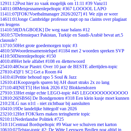
129
11:12
Post hier zo vaak mogelijk om 11:11 #39 Vanz11
140
11:08
Meisjesnamenlepeltopic #367 LOOOOL LAPO
114
11:07
[FOK!Voetbalmanager 2026/2027] #1 We zijn er weer
146
11:01
Jonge Cambridge professor stapt op na claims over plagiaat
en leugens
114
10:58
[DAGBOEK] De weg naar balans #12
36
10:57
Defensiepact Pakistan, Turkije en Saudi-Arabië bevat art.5
clausule?
137
10:50
Het grote goedemorgen topic #3
48
10:50
Woordensamenstelspel #1184 met 2 woorden spreken SVP
41
10:50
Dierenlepeltopic #150
40
10:49
Het hele alfabet #108 en 4letterwoord
254
10:48
Oscar Piastri: Over 10 jaar de BESTE allertijden-topic
278
10:45
[F1 SC] Get a Room #4
14
10:41
Petitie behoud npo 5 Soul & Jazz
126
10:41
Koopzegels sparen bij AH duurt straks 2x zo lang
271
10:40
[NET5] Het blok 2026 #32 Blokkendozen
279
10:33
Het enige echte LEGO-topic #45 LEGOOOOOOOOOOO
128
10:26
[SBS6] De Bondgenoten #318 Een klein kusje moet kunnen
2
10:23
LG nas n1t1 - niet zichtbaar bij aansluiten
104
10:19
De landelijke hittegolf van 2026
232
10:12
Het FOK!kers maken teringherrie topic
92
10:11
Nederlandse Politiek #725
5
10:11
Centraal Bordspeltopic #9 Waar we schuiven met karton
106
10:02
Telstar-topic #2: De Witte Leeuwen Brullen nog altijd in