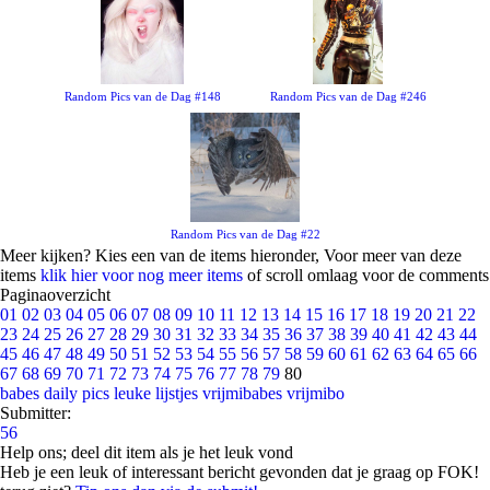
Random Pics van de Dag #148
Random Pics van de Dag #246
Random Pics van de Dag #22
Meer kijken? Kies een van de items hieronder, Voor meer van deze
items
klik hier voor nog meer items
of scroll omlaag voor de comments
Paginaoverzicht
01
02
03
04
05
06
07
08
09
10
11
12
13
14
15
16
17
18
19
20
21
22
23
24
25
26
27
28
29
30
31
32
33
34
35
36
37
38
39
40
41
42
43
44
45
46
47
48
49
50
51
52
53
54
55
56
57
58
59
60
61
62
63
64
65
66
67
68
69
70
71
72
73
74
75
76
77
78
79
80
babes
daily pics
leuke lijstjes
vrijmibabes
vrijmibo
Submitter:
56
Help ons; deel dit item als je het leuk vond
Heb je een leuk of interessant bericht gevonden dat je graag op FOK!