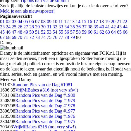
terug ziet?
Tip ons dan via de submit!
Zoek jij altijd de leukste nieuwtjes en kun je daar leuk over schrijven?
Meld je aan als nieuwsposter!
Paginaoverzicht
01
02
03
04
05
06
07
08
09
10
11
12
13
14
15
16
17
18
19
20
21
22
23
24
25
26
27
28
29
30
31
32
33
34
35
36
37
38
39
40
41
42
43
44
45
46
47
48
49
50
51
52
53
54
55
56
57
58
59
60
61
62
63
64
65
66
67
68
69
70
71
72
73
74
75
76
77
78
79
80
Danny
Danny is de initiatiefnemer, oprichter en eigenaar van FOK.nl. Hij is
maar zelden serieus, heeft een uitgesproken Rotterdamse mening die
lang niet altijd politiek correct is en bezit de bizarre eigenschap mensen
op de kast te jagen, waar dat eigenlijk nooit de bedoeling is. Houdt van
films, series, tech en gamen, en wil vooral nieuws met een mening.
Meer van Danny
5
11:03
Random Pics van de Dag #1981
16
06:35
VrijMiBabes #316 (not very sfw!)
75
01:09
Random Pics van de Dag #1980
35
08/08
Random Pics van de Dag #1979
19
07/08
Random Pics van de Dag #1978
38
06/08
Random Pics van de Dag #1977
12
05/08
Random Pics van de Dag #1976
23
04/08
Random Pics van de Dag #1975
7
03/08
VrijMiBabes #315 (not very sfw!)