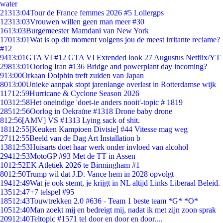
water
213
13:04
Tour de France femmes 2026 #5 Lollergps
123
13:03
Vrouwen willen geen man meer #30
16
13:03
Burgemeester Mamdani van New York
170
13:01
Wat is op dit moment volgens jou de meest irritante reclame?
#12
94
13:01
GTA VI #12 GTA VI Extended look 27 Augustus Netflix/YT
298
13:01
Oorlog Iran #136 Bridge and powerplant day incoming?
9
13:00
Orkaan Dolphin treft zuiden van Japan
80
13:00
Unieke aanpak stopt jarenlange overlast in Rotterdamse wijk
117
12:59
Hurricane & Cyclone Season 2026
103
12:58
Het oneindige 'doet-ie anders nooit'-topic # 1819
285
12:56
Oorlog in Oekraïne #1318 Drone baby drone
8
12:56
[AMV] VS #1313 Lying sack of shit.
181
12:55
[Keuken Kampioen Divisie] #44 Vitesse mag weg
271
12:55
Beeld van de Dag Art Installation b
138
12:53
Huisarts doet haar werk onder invloed van alcohol
294
12:53
MotoGP #93 Met de TT in Assen
10
12:52
EK Atletiek 2026 te Birmingham #1
80
12:50
Trump wil dat J.D. Vance hem in 2028 opvolgt
194
12:49
Wat je ook stemt, je krijgt in NL altijd Links Liberaal Beleid.
135
12:47
+7 telspel #95
185
12:43
Touwtrekken 2.0 #636 - Team 1 beste team *G* *O*
105
12:40
Man zoekt mij en bedreigt mij, nadat ik met zijn zoon sprak
209
12:40
Teltopic #1571 tel door en door en door....