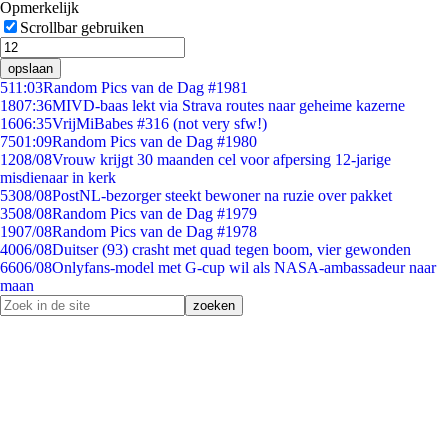
Opmerkelijk
Scrollbar gebruiken
opslaan
5
11:03
Random Pics van de Dag #1981
18
07:36
MIVD-baas lekt via Strava routes naar geheime kazerne
16
06:35
VrijMiBabes #316 (not very sfw!)
75
01:09
Random Pics van de Dag #1980
12
08/08
Vrouw krijgt 30 maanden cel voor afpersing 12-jarige
misdienaar in kerk
53
08/08
PostNL-bezorger steekt bewoner na ruzie over pakket
35
08/08
Random Pics van de Dag #1979
19
07/08
Random Pics van de Dag #1978
40
06/08
Duitser (93) crasht met quad tegen boom, vier gewonden
66
06/08
Onlyfans-model met G-cup wil als NASA-ambassadeur naar
maan