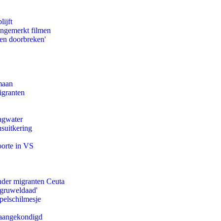
ijft
ongemerkt filmen
pen doorbreken'
maan
igranten
agwater
suitkering
oorte in VS
onder migranten Ceuta
'gruweldaad'
pelschilmesje
g aangekondigd