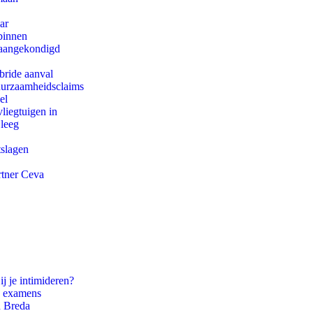
ar
binnen
g aangekondigd
bride aanval
duurzaamheidsclaims
el
iegtuigen in
 leeg
tslagen
rtner Ceva
ij je intimideren?
e examens
n Breda