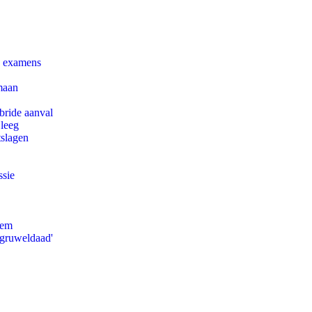
e examens
maan
bride aanval
 leeg
tslagen
ssie
eem
'gruweldaad'