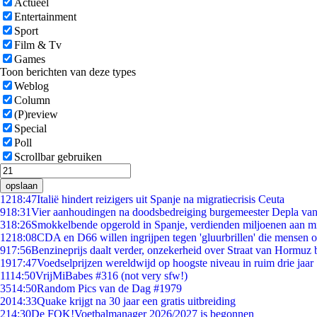
Actueel
Entertainment
Sport
Film & Tv
Games
Toon berichten van deze types
Weblog
Column
(P)review
Special
Poll
Scrollbar gebruiken
opslaan
12
18:47
Italië hindert reizigers uit Spanje na migratiecrisis Ceuta
9
18:31
Vier aanhoudingen na doodsbedreiging burgemeester Depla va
3
18:26
Smokkelbende opgerold in Spanje, verdienden miljoenen aan m
12
18:08
CDA en D66 willen ingrijpen tegen 'gluurbrillen' die mensen 
9
17:56
Benzineprijs daalt verder, onzekerheid over Straat van Hormuz bl
19
17:47
Voedselprijzen wereldwijd op hoogste niveau in ruim drie jaar
11
14:50
VrijMiBabes #316 (not very sfw!)
35
14:50
Random Pics van de Dag #1979
20
14:33
Quake krijgt na 30 jaar een gratis uitbreiding
2
14:30
De FOK!Voetbalmanager 2026/2027 is begonnen