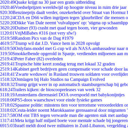
20
20:49
Quake krijgt na 30 jaar een gratis uitbreiding
19
20:46
Voedselprijzen wereldwijd op hoogste niveau in ruim drie jaar
9
20:30
Benzineprijs daalt verder, onzekerheid over Straat van Hormuz bl
12
20:24
CDA en D66 willen ingrijpen tegen 'gluurbrillen' die mensen 
52
20:20
Dikke Van Dale neemt 'vulvalippen' op: 'stigma op schaamlip
36
20:20
Duitser (93) crasht met quad tegen boom, vier gewonden
11
20:01
VrijMiBabes #316 (not very sfw!)
35
19:58
Random Pics van de Dag #1979
46
19:57
Trump wil dat J.D. Vance hem in 2028 opvolgt
65
19:50
Onlyfans-model met G-cup wil als NASA-ambassadeur naar 
3
19:50
Smokkelbende opgerold in Spanje, verdienden miljoenen aan m
25
19:43
Peter Faber (82) overleden
29
19:41
Tropische hitte keert zondag terug met lokaal 32 graden
25
19:14
Kabinet geeft bedrijven geen compensatie voor schade door la
24
18:41
'Zwarte weduwes' in Rusland trouwen soldaten voor overlijden
15
18:32
Ontslagen bij Halo Studios na Campaign Evolved
30
18:32
Trump grijpt weer in op automatisch staatsburgerschap bij geb
6
18:24
Trailers kijken: de bioscoopreleases van week 32
31
18:19
Amsterdams dierenasiel DOA overspoeld met babykonijntjes
19
18:06
PS5-doos waarschuwt voor einde fysieke games
37
18:02
Spaanse politie: minstens tien voor terrorisme veroordeelden 
33
18:02
Ceuta-leider noemt Marokkaanse grensaanval door migranten 
23
17:58
OM eist TBS tegen verwarde man die agenten stak met aardap
13
17:41
Meta krijgt half miljard boete voor mentale schade bij jongeren
69
15:03
Israël meldt dood twee militairen in Zuid-Libanon, vergeldin