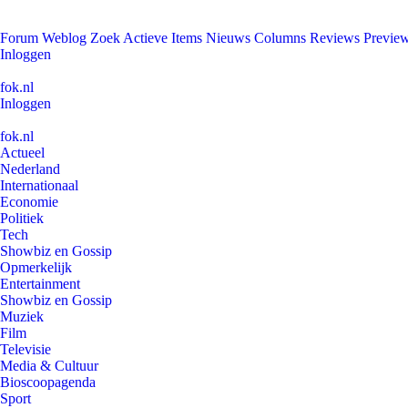
Forum
Weblog
Zoek
Actieve Items
Nieuws
Columns
Reviews
Previe
Inloggen
fok.nl
Inloggen
fok.nl
Actueel
Nederland
Internationaal
Economie
Politiek
Tech
Showbiz en Gossip
Opmerkelijk
Entertainment
Showbiz en Gossip
Muziek
Film
Televisie
Media & Cultuur
Bioscoopagenda
Sport