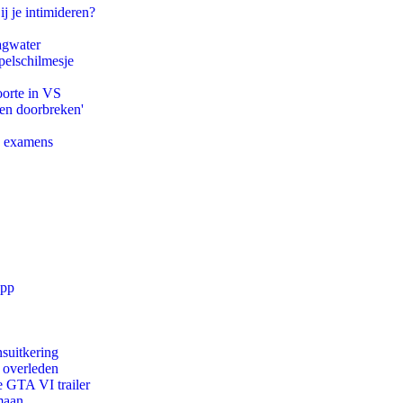
ij je intimideren?
agwater
pelschilmesje
oorte in VS
pen doorbreken'
e examens
app
suitkering
d overleden
e GTA VI trailer
maan