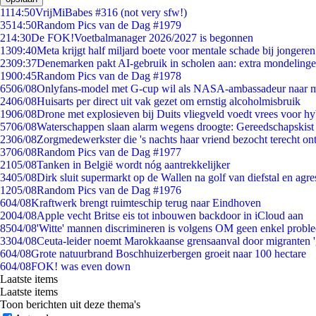
11
14:50
VrijMiBabes #316 (not very sfw!)
35
14:50
Random Pics van de Dag #1979
2
14:30
De FOK!Voetbalmanager 2026/2027 is begonnen
13
09:40
Meta krijgt half miljard boete voor mentale schade bij jongeren
23
09:37
Denemarken pakt AI-gebruik in scholen aan: extra mondeling
19
00:45
Random Pics van de Dag #1978
65
06/08
Onlyfans-model met G-cup wil als NASA-ambassadeur naar 
24
06/08
Huisarts per direct uit vak gezet om ernstig alcoholmisbruik
19
06/08
Drone met explosieven bij Duits vliegveld voedt vrees voor hy
57
06/08
Waterschappen slaan alarm wegens droogte: Gereedschapskist
23
06/08
Zorgmedewerkster die 's nachts haar vriend bezocht terecht on
37
06/08
Random Pics van de Dag #1977
21
05/08
Tanken in België wordt nóg aantrekkelijker
34
05/08
Dirk sluit supermarkt op de Wallen na golf van diefstal en agre
12
05/08
Random Pics van de Dag #1976
6
04/08
Kraftwerk brengt ruimteschip terug naar Eindhoven
20
04/08
Apple vecht Britse eis tot inbouwen backdoor in iCloud aan
85
04/08
'Witte' mannen discrimineren is volgens OM geen enkel probl
33
04/08
Ceuta-leider noemt Marokkaanse grensaanval door migranten 
6
04/08
Grote natuurbrand Boschhuizerbergen groeit naar 100 hectare
6
04/08
FOK! was even down
Laatste items
Laatste items
Toon berichten uit deze thema's