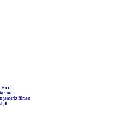
n Breda
igranten
ongemerkt filmen
ijft