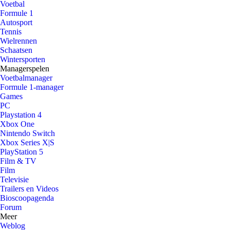
Voetbal
Formule 1
Autosport
Tennis
Wielrennen
Schaatsen
Wintersporten
Managerspelen
Voetbalmanager
Formule 1-manager
Games
PC
Playstation 4
Xbox One
Nintendo Switch
Xbox Series X|S
PlayStation 5
Film & TV
Film
Televisie
Trailers en Videos
Bioscoopagenda
Forum
Meer
Weblog