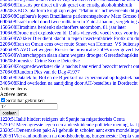
24
06/08
Huisarts per direct uit vak gezet om ernstig alcoholmisbruik
3
06/08
XBOX platform krijgt zijn eigen "Platinum" achievements dit ja
12
06/08
Capibara's lopen Braziliaans parlementsgebouw Mato Grosso 
69
06/08
Israël meldt dood twee militairen in Zuid-Libanon, vergeldin
15
06/08
Hiroshima herdenkt slachtoffers atoombom, 81 jaar later
19
06/08
Drone met explosieven bij Duits vliegveld voedt vrees voor hy
34
06/08
Wakker Dier dient klacht in tegen insectenfabriek Protix om 
22
06/08
Iran en Oman eens over route Straat van Hormuz, VS buitensp
26
06/08
NAVO zet wegens Russische provocatie 250% meer gevechtsvl
57
06/08
Waterschappen slaan alarm wegens droogte: Gereedschapskist
1
06/08
Forensics: Crime Scene Detective
23
06/08
Zorgmedewerkster die 's nachts haar vriend bezocht terecht on
37
06/08
Random Pics van de Dag #1977
18
05/08
Datalek bij Bol en de Bijenkorf na cyberaanval op logistiek pa
34
05/08
Kind overleden na aanrijding door AH-bestelbus in Dordrecht
Actieve items
Actieve items
Scrollbar gebruiken
opslaan
12
20:51
Italië hindert reizigers uit Spanje na migratiecrisis Ceuta
52
20:51
Meer agressie tegen een andersluidende politieke mening, laat j
23
20:51
Denemarken pakt AI-gebruik in scholen aan: extra mondeling
9
20:51
Vier aanhoudingen na doodsbedreiging burgemeester Depla va