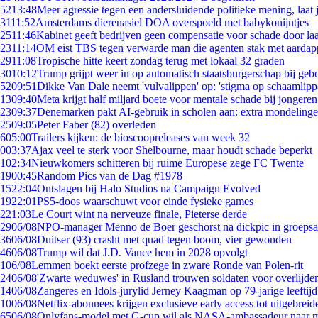
52
13:48
Meer agressie tegen een andersluidende politieke mening, laat j
31
11:52
Amsterdams dierenasiel DOA overspoeld met babykonijntjes
25
11:46
Kabinet geeft bedrijven geen compensatie voor schade door la
23
11:14
OM eist TBS tegen verwarde man die agenten stak met aardap
29
11:08
Tropische hitte keert zondag terug met lokaal 32 graden
30
10:12
Trump grijpt weer in op automatisch staatsburgerschap bij geb
52
09:51
Dikke Van Dale neemt 'vulvalippen' op: 'stigma op schaamlip
13
09:40
Meta krijgt half miljard boete voor mentale schade bij jongeren
23
09:37
Denemarken pakt AI-gebruik in scholen aan: extra mondeling
25
09:05
Peter Faber (82) overleden
6
05:00
Trailers kijken: de bioscoopreleases van week 32
0
03:37
Ajax veel te sterk voor Shelbourne, maar houdt schade beperkt
1
02:34
Nieuwkomers schitteren bij ruime Europese zege FC Twente
19
00:45
Random Pics van de Dag #1978
15
22:04
Ontslagen bij Halo Studios na Campaign Evolved
19
22:01
PS5-doos waarschuwt voor einde fysieke games
2
21:03
Le Court wint na nerveuze finale, Pieterse derde
29
06/08
NPO-manager Menno de Boer geschorst na dickpic in groeps
36
06/08
Duitser (93) crasht met quad tegen boom, vier gewonden
46
06/08
Trump wil dat J.D. Vance hem in 2028 opvolgt
1
06/08
Lemmen boekt eerste profzege in zware Ronde van Polen-rit
24
06/08
'Zwarte weduwes' in Rusland trouwen soldaten voor overlijden
14
06/08
Zangeres en Idols-jurylid Jerney Kaagman op 79-jarige leeftij
10
06/08
Netflix-abonnees krijgen exclusieve early access tot uitgebreid
65
06/08
Onlyfans-model met G-cup wil als NASA-ambassadeur naar 