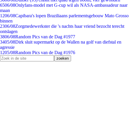
65
06/08
Onlyfans-model met G-cup wil als NASA-ambassadeur naar
maan
12
06/08
Capibara's lopen Braziliaans parlementsgebouw Mato Grosso
binnen
23
06/08
Zorgmedewerkster die 's nachts haar vriend bezocht terecht
ontslagen
38
06/08
Random Pics van de Dag #1977
34
05/08
Dirk sluit supermarkt op de Wallen na golf van diefstal en
agressie
12
05/08
Random Pics van de Dag #1976