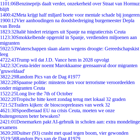
11
01:06
Benzineprijs daalt verder, onzekerheid over Straat van Hormuz
blijft
14
00:42
Meta krijgt half miljard boete voor mentale schade bij jongeren
19
00:12
Vier aanhoudingen na doodsbedreiging burgemeester Depla
van Breda
18
23:32
Italië hindert reizigers uit Spanje na migratiecrisis Ceuta
11
23:30
Smokkelbende opgerold in Spanje, verdienden miljoenen aan
migranten
59
22:53
Waterschappen slaan alarm wegens droogte: Gereedschapskist
leeg
47
22:43
Trump wil dat J.D. Vance hem in 2028 opvolgt
34
22:32
Ceuta-leider noemt Marokkaanse grensaanval door migranten
'gruweldaad'
38
22:29
Random Pics van de Dag #1977
38
22:28
Spaanse politie: minstens tien voor terrorisme veroordeelden
onder migranten Ceuta
15
22:25
Long live the 7th of October
30
22:20
Tropische hitte keert zondag terug met lokaal 32 graden
7
21:52
Trailers kijken: de bioscoopreleases van week 32
46
21:30
Spoedberaad EU na crisis Ceuta, moeten we onze
buitengrenzen beter bewaken?
24
21:01
Denemarken pakt AI-gebruik in scholen aan: extra mondelinge
examens
36
20:20
Duitser (93) crasht met quad tegen boom, vier gewonden
35
19:58
Random Pics van de Dag #1979