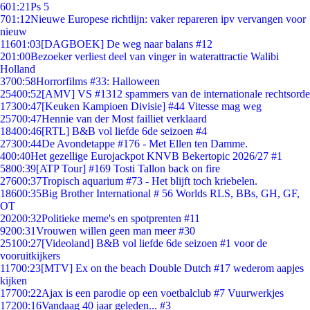
6
01:21
Ps 5
7
01:12
Nieuwe Europese richtlijn: vaker repareren ipv vervangen voor
nieuw
116
01:03
[DAGBOEK] De weg naar balans #12
2
01:00
Bezoeker verliest deel van vinger in waterattractie Walibi
Holland
37
00:58
Horrorfilms #33: Halloween
254
00:52
[AMV] VS #1312 spammers van de internationale rechtsorde
173
00:47
[Keuken Kampioen Divisie] #44 Vitesse mag weg
257
00:47
Hennie van der Most failliet verklaard
184
00:46
[RTL] B&B vol liefde 6de seizoen #4
273
00:44
De Avondetappe #176 - Met Ellen ten Damme.
4
00:40
Het gezellige Eurojackpot KNVB Bekertopic 2026/27 #1
58
00:39
[ATP Tour] #169 Tosti Tallon back on fire
276
00:37
Tropisch aquarium #73 - Het blijft toch kriebelen.
186
00:35
Big Brother International # 56 Worlds RLS, BBs, GH, GF,
OT
202
00:32
Politieke meme's en spotprenten #11
92
00:31
Vrouwen willen geen man meer #30
251
00:27
[Videoland] B&B vol liefde 6de seizoen #1 voor de
vooruitkijkers
117
00:23
[MTV] Ex on the beach Double Dutch #17 wederom aapjes
kijken
177
00:22
Ajax is een parodie op een voetbalclub #7 Vuurwerkjes
172
00:16
Vandaag 40 jaar geleden... #3