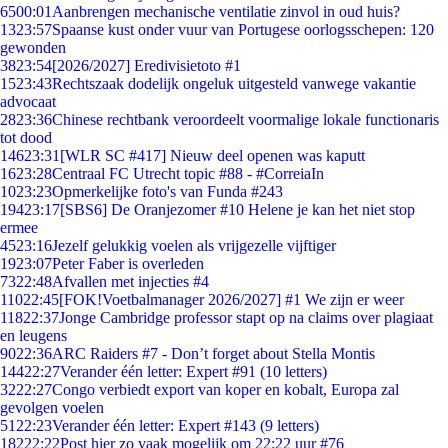
65
00:01
Aanbrengen mechanische ventilatie zinvol in oud huis?
13
23:57
Spaanse kust onder vuur van Portugese oorlogsschepen: 120
gewonden
38
23:54
[2026/2027] Eredivisietoto #1
15
23:43
Rechtszaak dodelijk ongeluk uitgesteld vanwege vakantie
advocaat
28
23:36
Chinese rechtbank veroordeelt voormalige lokale functionaris
tot dood
146
23:31
[WLR SC #417] Nieuw deel openen was kaputt
16
23:28
Centraal FC Utrecht topic #88 - #CorreiaIn
10
23:23
Opmerkelijke foto's van Funda #243
194
23:17
[SBS6] De Oranjezomer #10 Helene je kan het niet stop
ermee
45
23:16
Jezelf gelukkig voelen als vrijgezelle vijftiger
19
23:07
Peter Faber is overleden
73
22:48
Afvallen met injecties #4
110
22:45
[FOK!Voetbalmanager 2026/2027] #1 We zijn er weer
118
22:37
Jonge Cambridge professor stapt op na claims over plagiaat
en leugens
90
22:36
ARC Raiders #7 - Don’t forget about Stella Montis
144
22:27
Verander één letter: Expert #91 (10 letters)
32
22:27
Congo verbiedt export van koper en kobalt, Europa zal
gevolgen voelen
51
22:23
Verander één letter: Expert #143 (9 letters)
182
22:22
Post hier zo vaak mogelijk om 22:22 uur #76