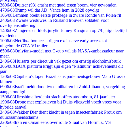
36
06/08
Duitser (93) crasht met quad tegen boom, vier gewonden
47
06/08
Trump wil dat J.D. Vance hem in 2028 opvolgt
1
06/08
Lemmen boekt eerste profzege in zware Ronde van Polen-rit
24
06/08
'Zwarte weduwes' in Rusland trouwen soldaten voor
overlijdensuitkering
14
06/08
Zangeres en Idols-jurylid Jerney Kaagman op 79-jarige leeftijd
overleden
10
06/08
Netflix-abonnees krijgen exclusieve early access tot
uitgebreide GTA VI trailer
65
06/08
Onlyfans-model met G-cup wil als NASA-ambassadeur naar
maan
24
06/08
Huisarts per direct uit vak gezet om ernstig alcoholmisbruik
3
06/08
XBOX platform krijgt zijn eigen "Platinum" achievements dit
jaar
12
06/08
Capibara's lopen Braziliaans parlementsgebouw Mato Grosso
binnen
69
06/08
Israël meldt dood twee militairen in Zuid-Libanon, vergelding
aangekondigd
15
06/08
Hiroshima herdenkt slachtoffers atoombom, 81 jaar later
19
06/08
Drone met explosieven bij Duits vliegveld voedt vrees voor
hybride aanval
34
06/08
Wakker Dier dient klacht in tegen insectenfabriek Protix om
duurzaamheidsclaims
22
06/08
Iran en Oman eens over route Straat van Hormuz, VS