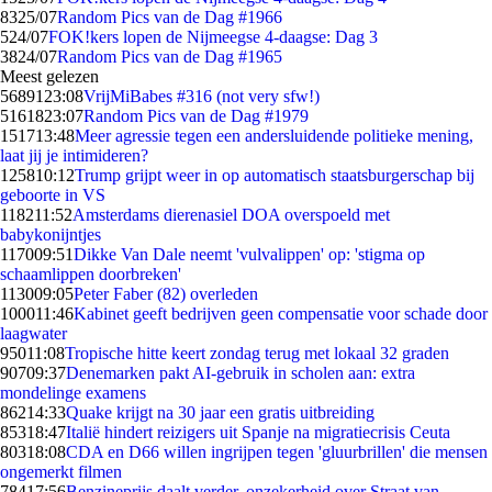
83
25/07
Random Pics van de Dag #1966
5
24/07
FOK!kers lopen de Nijmeegse 4-daagse: Dag 3
38
24/07
Random Pics van de Dag #1965
Meest gelezen
56891
23:08
VrijMiBabes #316 (not very sfw!)
51618
23:07
Random Pics van de Dag #1979
1517
13:48
Meer agressie tegen een andersluidende politieke mening,
laat jij je intimideren?
1258
10:12
Trump grijpt weer in op automatisch staatsburgerschap bij
geboorte in VS
1182
11:52
Amsterdams dierenasiel DOA overspoeld met
babykonijntjes
1170
09:51
Dikke Van Dale neemt 'vulvalippen' op: 'stigma op
schaamlippen doorbreken'
1130
09:05
Peter Faber (82) overleden
1000
11:46
Kabinet geeft bedrijven geen compensatie voor schade door
laagwater
950
11:08
Tropische hitte keert zondag terug met lokaal 32 graden
907
09:37
Denemarken pakt AI-gebruik in scholen aan: extra
mondelinge examens
862
14:33
Quake krijgt na 30 jaar een gratis uitbreiding
853
18:47
Italië hindert reizigers uit Spanje na migratiecrisis Ceuta
803
18:08
CDA en D66 willen ingrijpen tegen 'gluurbrillen' die mensen
ongemerkt filmen
784
17:56
Benzineprijs daalt verder, onzekerheid over Straat van