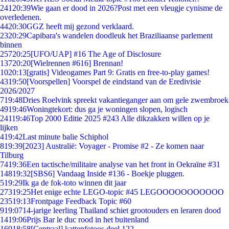
241
20:39
Wie gaan er dood in 2026?Post met een vleugje cynisme de
overledenen.
44
20:30
GGZ heeft mij gezond verklaard.
23
20:29
Capibara's wandelen doodleuk het Braziliaanse parlement
binnen
257
20:25
[UFO/UAP] #16 The Age of Disclosure
137
20:20
[Wielrennen #616] Brennan!
10
20:13
[gratis] Videogames Part 9: Gratis en free-to-play games!
43
19:50
[Voorspellen] Voorspel de eindstand van de Eredivisie
2026/2027
7
19:48
Dries Roelvink spreekt vakantieganger aan om gele zwembroek
49
19:46
Woningtekort: dus ga je woningen slopen, logisch
241
19:46
Top 2000 Editie 2025 #243 Alle dikzakken willen op je
lijken
4
19:42
Last minute balie Schiphol
8
19:39
[2023] Australië: Voyager - Promise #2 - Ze komen naar
Tilburg
74
19:36
Een tactische/militaire analyse van het front in Oekraïne #31
148
19:32
[SBS6] Vandaag Inside #136 - Boekje pluggen.
5
19:29
Ik ga de fok-toto winnen dit jaar
273
19:25
Het enige echte LEGO-topic #45 LEGOOOOOOOOOOO
235
19:13
Frontpage Feedback Topic #60
9
19:07
14-jarige leerling Thailand schiet grootouders en leraren dood
14
19:06
Prijs Bar le duc rood in het buitenland
169
18:58
[Centraal] kattenfotoos deel 122