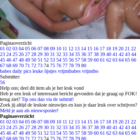
Paginaoverzicht
01
02
03
04
05
06
07
08
09
10
11
12
13
14
15
16
17
18
19
20
21
22
23
24
25
26
27
28
29
30
31
32
33
34
35
36
37
38
39
40
41
42
43
44
45
46
47
48
49
50
51
52
53
54
55
56
57
58
59
60
61
62
63
64
65
66
67
68
69
70
71
72
73
74
75
76
77
78
79
80
babes
daily pics
leuke lijstjes
vrijmibabes
vrijmibo
Submitter:
56
Help ons; deel dit item als je het leuk vond
Heb je een leuk of interessant bericht gevonden dat je graag op FOK!
terug ziet?
Tip ons dan via de submit!
Zoek jij altijd de leukste nieuwtjes en kun je daar leuk over schrijven?
Meld je aan als nieuwsposter!
Paginaoverzicht
01
02
03
04
05
06
07
08
09
10
11
12
13
14
15
16
17
18
19
20
21
22
23
24
25
26
27
28
29
30
31
32
33
34
35
36
37
38
39
40
41
42
43
44
45
46
47
48
49
50
51
52
53
54
55
56
57
58
59
60
61
62
63
64
65
66
67
68
69
70
71
72
73
74
75
76
77
78
79
80