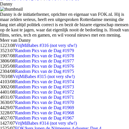
Danny
Danny is de initiatiefnemer, oprichter en eigenaar van FOK.nl. Hij is
maar zelden serieus, heeft een uitgesproken Rotterdamse mening die
lang niet altijd politiek correct is en bezit de bizarre eigenschap mensen
op de kast te jagen, waar dat eigenlijk nooit de bedoeling is. Houdt van
films, series, tech en gamen, en wil vooral nieuws met een mening.
Meer van Danny
12
23:08
VrijMiBabes #316 (not very sfw!)
35
23:07
Random Pics van de Dag #1979
19
07/08
Random Pics van de Dag #1978
38
06/08
Random Pics van de Dag #1977
12
05/08
Random Pics van de Dag #1976
23
04/08
Random Pics van de Dag #1975
7
03/08
VrijMiBabes #315 (not very sfw!)
41
03/08
Random Pics van de Dag #1974
30
02/08
Random Pics van de Dag #1973
44
01/08
Random Pics van de Dag #1972
49
31/07
Random Pics van de Dag #1971
36
30/07
Random Pics van de Dag #1970
44
29/07
Random Pics van de Dag #1969
32
28/07
Random Pics van de Dag #1968
40
27/07
Random Pics van de Dag #1967
14
27/07
VrijMiBabes #314 (not very sfw!)
15
25/07
FOK!kers lopen de Nijmeegse 4-daagse: Dag 4