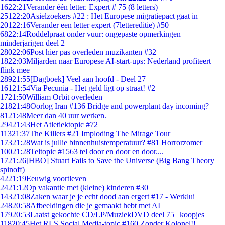
16
22:21
Verander één letter. Expert # 75 (8 letters)
251
22:20
Asielzoekers #22 : Het Europese migratiepact gaat in
201
22:16
Verander een letter expert (7lettereditie) #50
68
22:14
Roddelpraat onder vuur: ongepaste opmerkingen
minderjarigen deel 2
280
22:06
Post hier pas overleden muzikanten #32
18
22:03
Miljarden naar Europese AI-start-ups: Nederland profiteert
flink mee
289
21:55
[Dagboek] Veel aan hoofd - Deel 27
161
21:54
Via Pecunia - Het geld ligt op straat! #2
17
21:50
William Orbit overleden
218
21:48
Oorlog Iran #136 Bridge and powerplant day incoming?
81
21:48
Meer dan 40 uur werken.
294
21:43
Het Atletiektopic #72
113
21:37
The Killers #21 Imploding The Mirage Tour
173
21:28
Wat is jullie binnenhuistemperatuur? #81 Horrorzomer
100
21:28
Teltopic #1563 tel door en door en door....
17
21:26
[HBO] Stuart Fails to Save the Universe (Big Bang Theory
spinoff)
42
21:19
Eeuwig voortleven
24
21:12
Op vakantie met (kleine) kinderen #30
143
21:08
Zaken waar je je echt dood aan ergert #17 - Werklui
248
20:58
Afbeeldingen die je gemaakt hebt met AI
179
20:53
Laatst gekochte CD/LP/MuziekDVD deel 75 | koopjes
118
20:45
Het RLS Social Media-topic #160 Zonder Kolonel!!