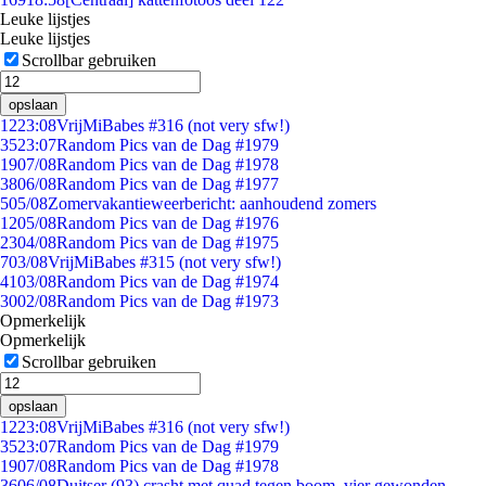
Leuke lijstjes
Leuke lijstjes
Scrollbar gebruiken
opslaan
12
23:08
VrijMiBabes #316 (not very sfw!)
35
23:07
Random Pics van de Dag #1979
19
07/08
Random Pics van de Dag #1978
38
06/08
Random Pics van de Dag #1977
5
05/08
Zomervakantieweerbericht: aanhoudend zomers
12
05/08
Random Pics van de Dag #1976
23
04/08
Random Pics van de Dag #1975
7
03/08
VrijMiBabes #315 (not very sfw!)
41
03/08
Random Pics van de Dag #1974
30
02/08
Random Pics van de Dag #1973
Opmerkelijk
Opmerkelijk
Scrollbar gebruiken
opslaan
12
23:08
VrijMiBabes #316 (not very sfw!)
35
23:07
Random Pics van de Dag #1979
19
07/08
Random Pics van de Dag #1978
36
06/08
Duitser (93) crasht met quad tegen boom, vier gewonden