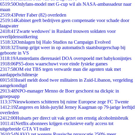
65
19:50
Onlyfans-model met G-cup wil als NASA-ambassadeur naar
maan
25
19:43
Peter Faber (82) overleden
25
19:14
Kabinet geeft bedrijven geen compensatie voor schade door
laagwater
24
18:41
'Zwarte weduwes' in Rusland trouwen soldaten voor
overlijdensuitkering
15
18:32
Ontslagen bij Halo Studios na Campaign Evolved
30
18:32
Trump grijpt weer in op automatisch staatsburgerschap bij
geboorte in VS
31
18:19
Amsterdams dierenasiel DOA overspoeld met babykonijntjes
19
18:06
PS5-doos waarschuwt voor einde fysieke games
23
17:58
OM eist TBS tegen verwarde man die agenten stak met
aardappelschilmesje
69
15:03
Israël meldt dood twee militairen in Zuid-Libanon, vergelding
aangekondigd
29
13:48
NPO-manager Menno de Boer geschorst na dickpic in
groepsapp
1
13:37
Nieuwkomers schitteren bij ruime Europese zege FC Twente
14
12:19
Zangeres en Idols-jurylid Jerney Kaagman op 79-jarige leeftijd
overleden
24
12:00
Huisarts per direct uit vak gezet om ernstig alcoholmisbruik
10
11:41
Netflix-abonnees krijgen exclusieve early access tot
uitgebreide GTA VI trailer
26
10:54
NAVO zet wegens Russische provocatie 250% meer