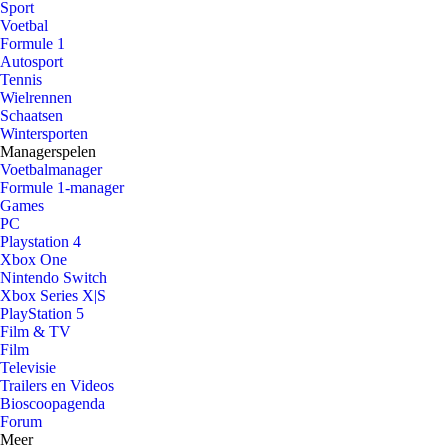
Sport
Voetbal
Formule 1
Autosport
Tennis
Wielrennen
Schaatsen
Wintersporten
Managerspelen
Voetbalmanager
Formule 1-manager
Games
PC
Playstation 4
Xbox One
Nintendo Switch
Xbox Series X|S
PlayStation 5
Film & TV
Film
Televisie
Trailers en Videos
Bioscoopagenda
Forum
Meer