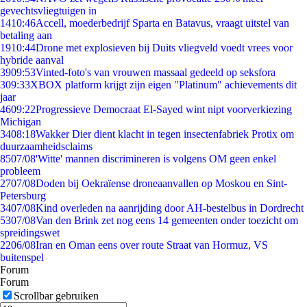
gevechtsvliegtuigen in
14
10:46
Accell, moederbedrijf Sparta en Batavus, vraagt uitstel van
betaling aan
19
10:44
Drone met explosieven bij Duits vliegveld voedt vrees voor
hybride aanval
39
09:53
Vinted-foto's van vrouwen massaal gedeeld op seksfora
3
09:33
XBOX platform krijgt zijn eigen "Platinum" achievements dit
jaar
46
09:22
Progressieve Democraat El-Sayed wint nipt voorverkiezing
Michigan
34
08:18
Wakker Dier dient klacht in tegen insectenfabriek Protix om
duurzaamheidsclaims
85
07/08
'Witte' mannen discrimineren is volgens OM geen enkel
probleem
27
07/08
Doden bij Oekraïense droneaanvallen op Moskou en Sint-
Petersburg
34
07/08
Kind overleden na aanrijding door AH-bestelbus in Dordrecht
53
07/08
Van den Brink zet nog eens 14 gemeenten onder toezicht om
spreidingswet
22
06/08
Iran en Oman eens over route Straat van Hormuz, VS
buitenspel
Forum
Forum
Scrollbar gebruiken