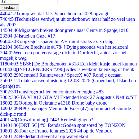
opslaan
44
04:57
Trump wil dat J.D. Vance hem in 2028 opvolgt
74
04:54
Techniekles verdwijnt uit onderbouw: maar half zo veel uren
als 2007
145
04:46
Migranten breken door grens naar Ceuta in Spanje,l #10
233
04:34
Israel en Gaza #17
96
04:30
Koopzegels sparen bij AH duurt straks 2x zo lang
221
04:06
[Live Eredivisie #1784] Dying seconds van het seizoen!
2
04:05
Weer een parkeergarage dicht in Dordrecht, auto's zo snel
mogelijk weg
118
04:03
[SBS6] De Bondgenoten #318 Een klein kusje moet kunnen
61
04:00
[INFLUENCERS #296] Alles is welkom kneuzing of breuk
248
03:29
[Centraal] Ruimtevaart / SpaceX #87 Rondje oceaan
256
03:11
Totale zonsverduistering 12-08-2026 (Groenland, IJsland en
Spanje) #1
30
02:39
Transfergeruchten en contractverlenging #83
70
02:33
GTA VI #12 GTA VI Extended look 27 Augustus Netflix/YT
160
02:32
Oorlog in Oekraïne #1318 Drone baby drone
149
02:09
NPO-manager Menno de Boer (47) op non-actief stuurde
dick-pic rond
40
01:40
[Crowdfunding] #443 Rentestijgingen?
134
01:36
[DRT SC] #6: RendacGoden sponsored by TONZON
198
01:28
Tour de France femmes 2026 #4 op de Ventoux
224
01:24
Nederland stevent af op watertekort