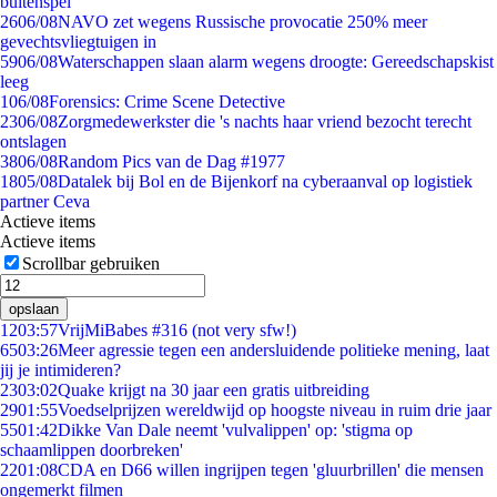
buitenspel
26
06/08
NAVO zet wegens Russische provocatie 250% meer
gevechtsvliegtuigen in
59
06/08
Waterschappen slaan alarm wegens droogte: Gereedschapskist
leeg
1
06/08
Forensics: Crime Scene Detective
23
06/08
Zorgmedewerkster die 's nachts haar vriend bezocht terecht
ontslagen
38
06/08
Random Pics van de Dag #1977
18
05/08
Datalek bij Bol en de Bijenkorf na cyberaanval op logistiek
partner Ceva
Actieve items
Actieve items
Scrollbar gebruiken
opslaan
12
03:57
VrijMiBabes #316 (not very sfw!)
65
03:26
Meer agressie tegen een andersluidende politieke mening, laat
jij je intimideren?
23
03:02
Quake krijgt na 30 jaar een gratis uitbreiding
29
01:55
Voedselprijzen wereldwijd op hoogste niveau in ruim drie jaar
55
01:42
Dikke Van Dale neemt 'vulvalippen' op: 'stigma op
schaamlippen doorbreken'
22
01:08
CDA en D66 willen ingrijpen tegen 'gluurbrillen' die mensen
ongemerkt filmen