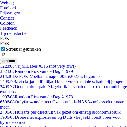
Weblog
Fotoboek
Prijsvragen
Contact
Colofon
Feedback
Tip de redactie
FOK!
FOK!
Scrollbar gebruiken
opslaan
12
23:08
VrijMiBabes #316 (not very sfw!)
35
23:07
Random Pics van de Dag #1979
2
14:30
De FOK!Voetbalmanager 2026/2027 is begonnen
14
09:40
Meta krijgt half miljard boete voor mentale schade bij jongeren
24
09:37
Denemarken pakt AI-gebruik in scholen aan: extra mondelinge
examens
19
07/08
Random Pics van de Dag #1978
65
06/08
Onlyfans-model met G-cup wil als NASA-ambassadeur naar
maan
24
06/08
Huisarts per direct uit vak gezet om ernstig alcoholmisbruik
19
06/08
Drone met explosieven bij Duits vliegveld voedt vrees voor
hybride aanval