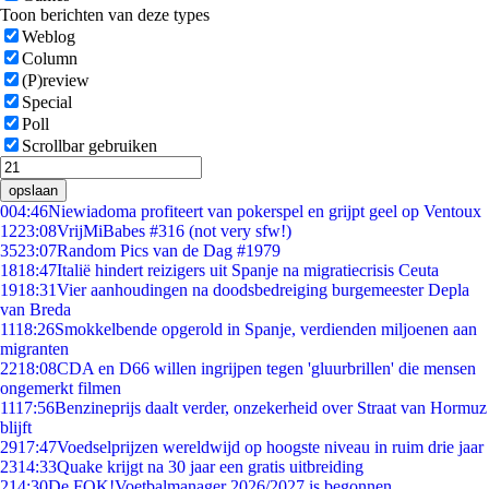
Toon berichten van deze types
Weblog
Column
(P)review
Special
Poll
Scrollbar gebruiken
opslaan
0
04:46
Niewiadoma profiteert van pokerspel en grijpt geel op Ventoux
12
23:08
VrijMiBabes #316 (not very sfw!)
35
23:07
Random Pics van de Dag #1979
18
18:47
Italië hindert reizigers uit Spanje na migratiecrisis Ceuta
19
18:31
Vier aanhoudingen na doodsbedreiging burgemeester Depla
van Breda
11
18:26
Smokkelbende opgerold in Spanje, verdienden miljoenen aan
migranten
22
18:08
CDA en D66 willen ingrijpen tegen 'gluurbrillen' die mensen
ongemerkt filmen
11
17:56
Benzineprijs daalt verder, onzekerheid over Straat van Hormuz
blijft
29
17:47
Voedselprijzen wereldwijd op hoogste niveau in ruim drie jaar
23
14:33
Quake krijgt na 30 jaar een gratis uitbreiding
2
14:30
De FOK!Voetbalmanager 2026/2027 is begonnen