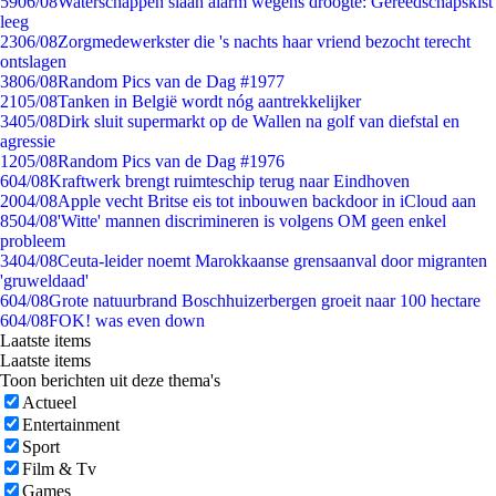
59
06/08
Waterschappen slaan alarm wegens droogte: Gereedschapskist
leeg
23
06/08
Zorgmedewerkster die 's nachts haar vriend bezocht terecht
ontslagen
38
06/08
Random Pics van de Dag #1977
21
05/08
Tanken in België wordt nóg aantrekkelijker
34
05/08
Dirk sluit supermarkt op de Wallen na golf van diefstal en
agressie
12
05/08
Random Pics van de Dag #1976
6
04/08
Kraftwerk brengt ruimteschip terug naar Eindhoven
20
04/08
Apple vecht Britse eis tot inbouwen backdoor in iCloud aan
85
04/08
'Witte' mannen discrimineren is volgens OM geen enkel
probleem
34
04/08
Ceuta-leider noemt Marokkaanse grensaanval door migranten
'gruweldaad'
6
04/08
Grote natuurbrand Boschhuizerbergen groeit naar 100 hectare
6
04/08
FOK! was even down
Laatste items
Laatste items
Toon berichten uit deze thema's
Actueel
Entertainment
Sport
Film & Tv
Games