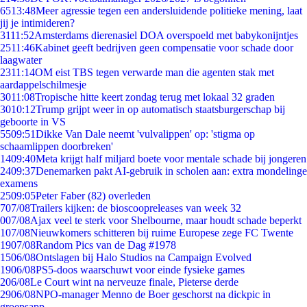
65
13:48
Meer agressie tegen een andersluidende politieke mening, laat
jij je intimideren?
31
11:52
Amsterdams dierenasiel DOA overspoeld met babykonijntjes
25
11:46
Kabinet geeft bedrijven geen compensatie voor schade door
laagwater
23
11:14
OM eist TBS tegen verwarde man die agenten stak met
aardappelschilmesje
30
11:08
Tropische hitte keert zondag terug met lokaal 32 graden
30
10:12
Trump grijpt weer in op automatisch staatsburgerschap bij
geboorte in VS
55
09:51
Dikke Van Dale neemt 'vulvalippen' op: 'stigma op
schaamlippen doorbreken'
14
09:40
Meta krijgt half miljard boete voor mentale schade bij jongeren
24
09:37
Denemarken pakt AI-gebruik in scholen aan: extra mondelinge
examens
25
09:05
Peter Faber (82) overleden
7
07/08
Trailers kijken: de bioscoopreleases van week 32
0
07/08
Ajax veel te sterk voor Shelbourne, maar houdt schade beperkt
1
07/08
Nieuwkomers schitteren bij ruime Europese zege FC Twente
19
07/08
Random Pics van de Dag #1978
15
06/08
Ontslagen bij Halo Studios na Campaign Evolved
19
06/08
PS5-doos waarschuwt voor einde fysieke games
2
06/08
Le Court wint na nerveuze finale, Pieterse derde
29
06/08
NPO-manager Menno de Boer geschorst na dickpic in
groepsapp