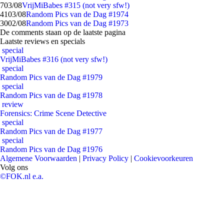
7
03/08
VrijMiBabes #315 (not very sfw!)
41
03/08
Random Pics van de Dag #1974
30
02/08
Random Pics van de Dag #1973
De comments staan op de laatste pagina
Laatste reviews en specials
special
VrijMiBabes #316 (not very sfw!)
special
Random Pics van de Dag #1979
special
Random Pics van de Dag #1978
review
Forensics: Crime Scene Detective
special
Random Pics van de Dag #1977
special
Random Pics van de Dag #1976
Algemene Voorwaarden
|
Privacy Policy
|
Cookievoorkeuren
Volg ons
©FOK.nl e.a.