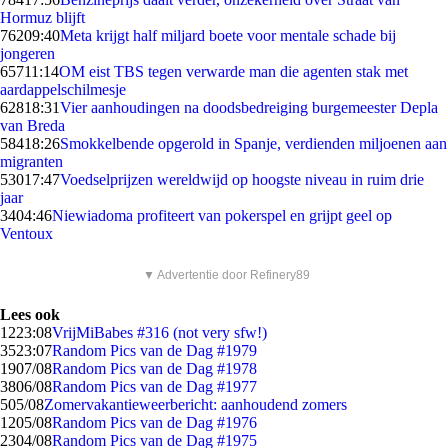
Hormuz blijft
762
09:40
Meta krijgt half miljard boete voor mentale schade bij
jongeren
657
11:14
OM eist TBS tegen verwarde man die agenten stak met
aardappelschilmesje
628
18:31
Vier aanhoudingen na doodsbedreiging burgemeester Depla
van Breda
584
18:26
Smokkelbende opgerold in Spanje, verdienden miljoenen aan
migranten
530
17:47
Voedselprijzen wereldwijd op hoogste niveau in ruim drie
jaar
34
04:46
Niewiadoma profiteert van pokerspel en grijpt geel op
Ventoux
▼ Advertentie door Refinery89
Lees ook
12
23:08
VrijMiBabes #316 (not very sfw!)
35
23:07
Random Pics van de Dag #1979
19
07/08
Random Pics van de Dag #1978
38
06/08
Random Pics van de Dag #1977
5
05/08
Zomervakantieweerbericht: aanhoudend zomers
12
05/08
Random Pics van de Dag #1976
23
04/08
Random Pics van de Dag #1975