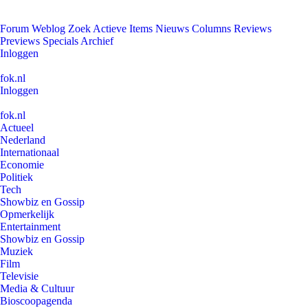
Forum
Weblog
Zoek
Actieve Items
Nieuws
Columns
Reviews
Previews
Specials
Archief
Inloggen
fok.nl
Inloggen
fok.nl
Actueel
Nederland
Internationaal
Economie
Politiek
Tech
Showbiz en Gossip
Opmerkelijk
Entertainment
Showbiz en Gossip
Muziek
Film
Televisie
Media & Cultuur
Bioscoopagenda