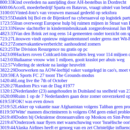
8
00:33
Kind overleden na aanrijding door AH-bestelbus in Dordrecht
6
00:06
Accell, moederbedrijf Sparta en Batavus, vraagt uitstel van beta
31
00:01
Vinted-foto's van vrouwen massaal gedeeld op seksfora
9
23:55
Datalek bij Bol en de Bijenkorf na cyberaanval op logistiek par
17
23:55
Iran overweegt Europese hulp bij ruimen mijnen in Straat va
2
23:33
Nieuw slachtoffer in kindermisbruikzaak zorgprofessional Jan B
48
23:33
Van den Brink zet nog eens 14 gemeenten onder toezicht om s
7
23:27
Litouwen vindt opnieuw migrantentunnel onder grens met Wit-
4
23:27
Zomervakantieweerbericht: aanhoudend zomers
6
23:25
The Division Resurgence nu gratis op pc
24
23:09
Hackers roven Coldcard-bitcoinwallets leeg voor 114 miljoen d
14
23:03
Italiaanse vrouw wint 1 miljoen, gooit kraslot per abuis weg
1
22:57
Vollering de sterkste na lastige heuvelrit
38
22:29
Doorwerken na AOW-leeftijd vaker vastgelegd in cao's, moet
3
20:59
EA Sports FC 27 toont The Grounds-modus
14
20:46
Long live the 7th of October
25
20:27
Random Pics van de Dag #1977
13
20:12
Nederlander (23) aangehouden in Duitsland na snelheid van 
16
20:09
Ruim 1 op de 7 Nederlanders gaan deze zomer onverzekerd op
6
19:53
FOK! was even down
25
19:52
Lekker op vakantie naar Afghanistan volgens Taliban geen pr
81
19:50
'Witte' mannen discrimineren is volgens OM geen enkel probl
26
19:49
Doden bij Oekraïense droneaanvallen op Moskou en Sint-Pete
22
19:47
Onderzoek naar flyers met waarschuwing voor 'Israëlische oor
30
19:44
Alaska Airlines heeft er genoeg van en zet Christelijke influenc