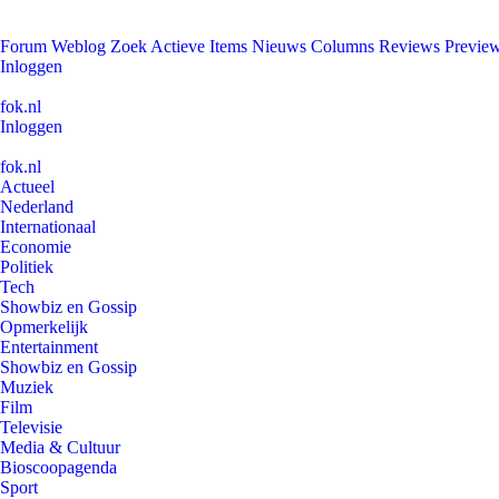
Forum
Weblog
Zoek
Actieve Items
Nieuws
Columns
Reviews
Previe
Inloggen
fok.nl
Inloggen
fok.nl
Actueel
Nederland
Internationaal
Economie
Politiek
Tech
Showbiz en Gossip
Opmerkelijk
Entertainment
Showbiz en Gossip
Muziek
Film
Televisie
Media & Cultuur
Bioscoopagenda
Sport