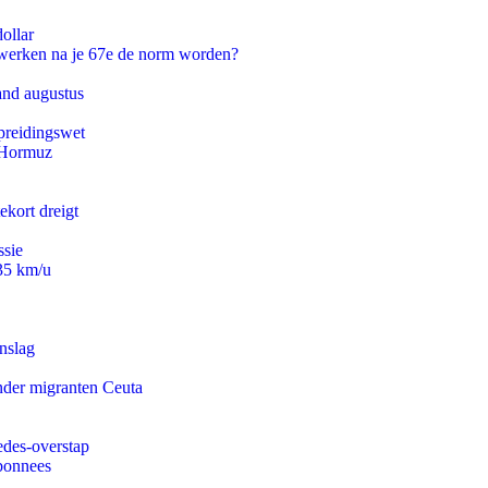
ollar
 werken na je 67e de norm worden?
and augustus
preidingswet
n Hormuz
ekort dreigt
ssie
235 km/u
nslag
onder migranten Ceuta
edes-overstap
abonnees