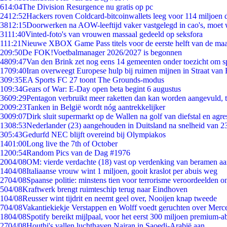
6
14:04
The Division Resurgence nu gratis op pc
24
12:52
Hackers roven Coldcard-bitcoinwallets leeg voor 114 miljoen d
38
12:15
Doorwerken na AOW-leeftijd vaker vastgelegd in cao's, moet
31
11:40
Vinted-foto's van vrouwen massaal gedeeld op seksfora
1
11:21
Nieuwe XBOX Game Pass titels voor de eerste helft van de ma
2
09:50
De FOK!Voetbalmanager 2026/2027 is begonnen
48
09:47
Van den Brink zet nog eens 14 gemeenten onder toezicht om s
17
09:40
Iran overweegt Europese hulp bij ruimen mijnen in Straat va
3
09:35
EA Sports FC 27 toont The Grounds-modus
1
09:34
Gears of War: E-Day open beta begint 6 augustus
36
09:29
Pentagon verbruikt meer raketten dan kan worden aangevuld, t
20
09:23
Tanken in België wordt nóg aantrekkelijker
30
09:07
Dirk sluit supermarkt op de Wallen na golf van diefstal en agre
13
08:53
Nederlander (23) aangehouden in Duitsland na snelheid van 
3
05:43
Gedurfd NEC blijft overeind bij Olympiakos
14
01:00
Long live the 7th of October
12
00:54
Random Pics van de Dag #1976
20
04/08
OM: vierde verdachte (18) vast op verdenking van beramen aa
14
04/08
Italiaanse vrouw wint 1 miljoen, gooit kraslot per abuis weg
27
04/08
Spaanse politie: minstens tien voor terrorisme veroordeelden 
5
04/08
Kraftwerk brengt ruimteschip terug naar Eindhoven
1
04/08
Reusser wint tijdrit en neemt geel over, Nooijen knap tweede
7
04/08
Vakantiekiekje Verstappen en Wolff voedt geruchten over Merc
18
04/08
Spotify bereikt mijlpaal, voor het eerst 300 miljoen premium-
27
04/08
Houthi's vallen luchthaven Najran in Saoedi-Arabië aan