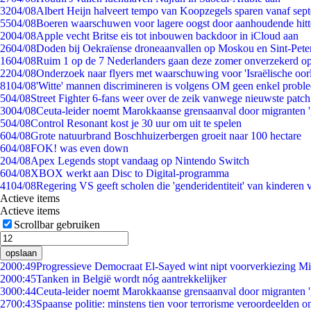
32
04/08
Albert Heijn halveert tempo van Koopzegels sparen vanaf sep
55
04/08
Boeren waarschuwen voor lagere oogst door aanhoudende hitt
20
04/08
Apple vecht Britse eis tot inbouwen backdoor in iCloud aan
26
04/08
Doden bij Oekraïense droneaanvallen op Moskou en Sint-Pete
16
04/08
Ruim 1 op de 7 Nederlanders gaan deze zomer onverzekerd op
22
04/08
Onderzoek naar flyers met waarschuwing voor 'Israëlische oor
81
04/08
'Witte' mannen discrimineren is volgens OM geen enkel probl
5
04/08
Street Fighter 6-fans weer over de zeik vanwege nieuwste patch
30
04/08
Ceuta-leider noemt Marokkaanse grensaanval door migranten 
5
04/08
Control Resonant kost je 30 uur om uit te spelen
6
04/08
Grote natuurbrand Boschhuizerbergen groeit naar 100 hectare
6
04/08
FOK! was even down
2
04/08
Apex Legends stopt vandaag op Nintendo Switch
6
04/08
XBOX werkt aan Disc to Digital-programma
41
04/08
Regering VS geeft scholen die 'genderidentiteit' van kinderen
Actieve items
Actieve items
Scrollbar gebruiken
opslaan
20
00:49
Progressieve Democraat El-Sayed wint nipt voorverkiezing M
20
00:45
Tanken in België wordt nóg aantrekkelijker
30
00:44
Ceuta-leider noemt Marokkaanse grensaanval door migranten 
27
00:43
Spaanse politie: minstens tien voor terrorisme veroordeelden 