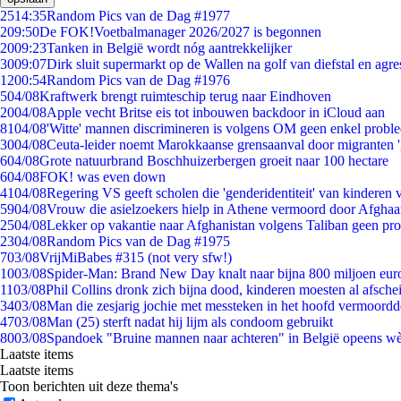
25
14:35
Random Pics van de Dag #1977
2
09:50
De FOK!Voetbalmanager 2026/2027 is begonnen
20
09:23
Tanken in België wordt nóg aantrekkelijker
30
09:07
Dirk sluit supermarkt op de Wallen na golf van diefstal en agre
12
00:54
Random Pics van de Dag #1976
5
04/08
Kraftwerk brengt ruimteschip terug naar Eindhoven
20
04/08
Apple vecht Britse eis tot inbouwen backdoor in iCloud aan
81
04/08
'Witte' mannen discrimineren is volgens OM geen enkel probl
30
04/08
Ceuta-leider noemt Marokkaanse grensaanval door migranten 
6
04/08
Grote natuurbrand Boschhuizerbergen groeit naar 100 hectare
6
04/08
FOK! was even down
41
04/08
Regering VS geeft scholen die 'genderidentiteit' van kinderen
59
04/08
Vrouw die asielzoekers hielp in Athene vermoord door Afghaa
25
04/08
Lekker op vakantie naar Afghanistan volgens Taliban geen pr
23
04/08
Random Pics van de Dag #1975
7
03/08
VrijMiBabes #315 (not very sfw!)
10
03/08
Spider-Man: Brand New Day knalt naar bijna 800 miljoen eur
11
03/08
Phil Collins dronk zich bijna dood, kinderen moesten al afsch
34
03/08
Man die zesjarig jochie met messteken in het hoofd vermoordde 
47
03/08
Man (25) sterft nadat hij lijm als condoom gebruikt
80
03/08
Spandoek "Bruine mannen naar achteren" in België opeens wèl
Laatste items
Laatste items
Toon berichten uit deze thema's