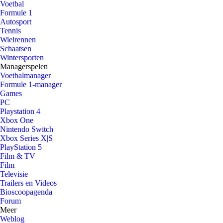
Voetbal
Formule 1
Autosport
Tennis
Wielrennen
Schaatsen
Wintersporten
Managerspelen
Voetbalmanager
Formule 1-manager
Games
PC
Playstation 4
Xbox One
Nintendo Switch
Xbox Series X|S
PlayStation 5
Film & TV
Film
Televisie
Trailers en Videos
Bioscoopagenda
Forum
Meer
Weblog