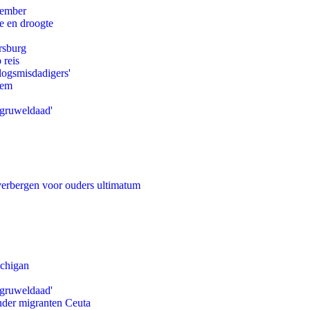
tember
e en droogte
rsburg
 reis
logsmisdadigers'
eem
'gruweldaad'
 verbergen voor ouders ultimatum
ichigan
'gruweldaad'
onder migranten Ceuta