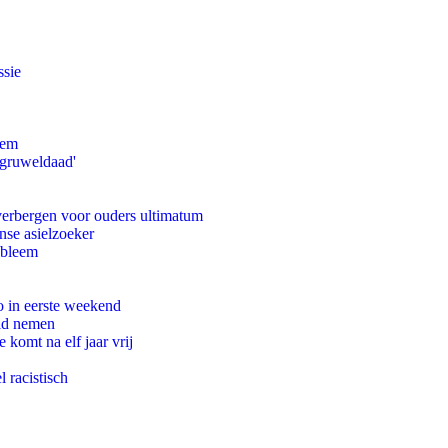
ssie
eem
'gruweldaad'
 verbergen voor ouders ultimatum
nse asielzoeker
obleem
o in eerste weekend
eid nemen
komt na elf jaar vrij
 racistisch