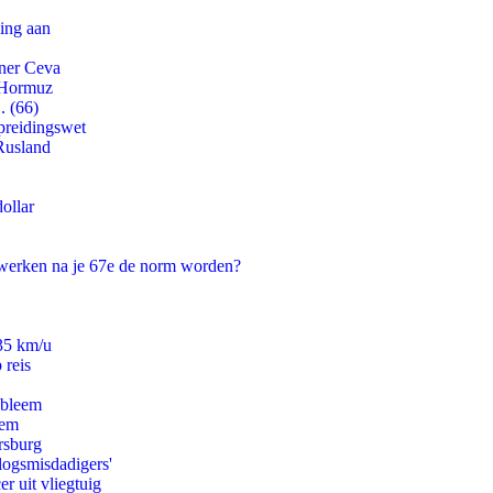
ling aan
tner Ceva
n Hormuz
. (66)
preidingswet
Rusland
ollar
 werken na je 67e de norm worden?
235 km/u
 reis
obleem
eem
rsburg
logsmisdadigers'
er uit vliegtuig