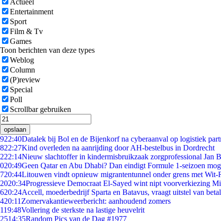
Actueel
Entertainment
Sport
Film & Tv
Games
Toon berichten van deze types
Weblog
Column
(P)review
Special
Poll
Scrollbar gebruiken
opslaan
9
22:40
Datalek bij Bol en de Bijenkorf na cyberaanval op logistiek par
8
22:27
Kind overleden na aanrijding door AH-bestelbus in Dordrecht
2
22:14
Nieuw slachtoffer in kindermisbruikzaak zorgprofessional Jan B
0
20:49
Geen Qatar en Abu Dhabi? Dan eindigt Formule 1-seizoen moge
7
20:44
Litouwen vindt opnieuw migrantentunnel onder grens met Wit-
20
20:34
Progressieve Democraat El-Sayed wint nipt voorverkiezing M
6
20:24
Accell, moederbedrijf Sparta en Batavus, vraagt uitstel van beta
4
20:11
Zomervakantieweerbericht: aanhoudend zomers
1
19:48
Vollering de sterkste na lastige heuvelrit
25
14:35
Random Pics van de Dag #1977