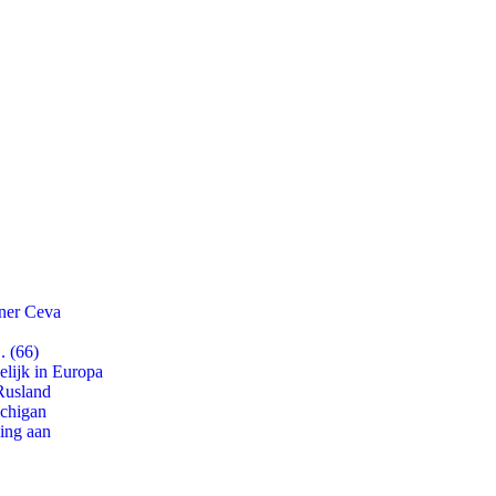
tner Ceva
. (66)
lijk in Europa
Rusland
ichigan
ling aan