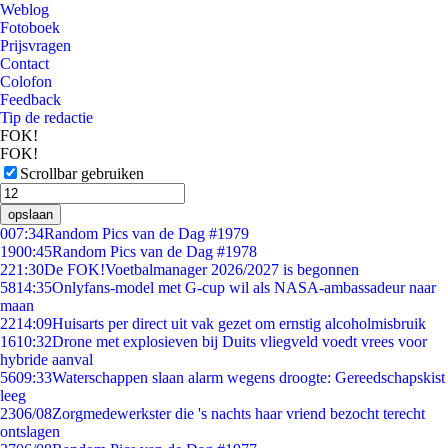
Weblog
Fotoboek
Prijsvragen
Contact
Colofon
Feedback
Tip de redactie
FOK!
FOK!
Scrollbar gebruiken
opslaan
0
07:34
Random Pics van de Dag #1979
19
00:45
Random Pics van de Dag #1978
2
21:30
De FOK!Voetbalmanager 2026/2027 is begonnen
58
14:35
Onlyfans-model met G-cup wil als NASA-ambassadeur naar
maan
22
14:09
Huisarts per direct uit vak gezet om ernstig alcoholmisbruik
16
10:32
Drone met explosieven bij Duits vliegveld voedt vrees voor
hybride aanval
56
09:33
Waterschappen slaan alarm wegens droogte: Gereedschapskist
leeg
23
06/08
Zorgmedewerkster die 's nachts haar vriend bezocht terecht
ontslagen