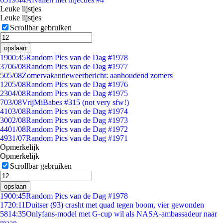
Leuke lijstjes
Leuke lijstjes
Scrollbar gebruiken
opslaan
19
00:45
Random Pics van de Dag #1978
37
06/08
Random Pics van de Dag #1977
5
05/08
Zomervakantieweerbericht: aanhoudend zomers
12
05/08
Random Pics van de Dag #1976
23
04/08
Random Pics van de Dag #1975
7
03/08
VrijMiBabes #315 (not very sfw!)
41
03/08
Random Pics van de Dag #1974
30
02/08
Random Pics van de Dag #1973
44
01/08
Random Pics van de Dag #1972
49
31/07
Random Pics van de Dag #1971
Opmerkelijk
Opmerkelijk
Scrollbar gebruiken
opslaan
19
00:45
Random Pics van de Dag #1978
17
20:11
Duitser (93) crasht met quad tegen boom, vier gewonden
58
14:35
Onlyfans-model met G-cup wil als NASA-ambassadeur naar
maan