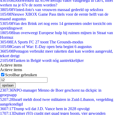
45
05/08
Doorwerken na AOW-leeftijd vaker vastgelegd in cao's, moet
werken na je 67e de norm worden?
38
05/08
Vinted-foto's van vrouwen massaal gedeeld op seksfora
1
05/08
Nieuwe XBOX Game Pass titels voor de eerste helft van de
maand augustus
53
05/08
Van den Brink zet nog eens 14 gemeenten onder toezicht om
spreidingswet
18
05/08
Iran overweegt Europese hulp bij ruimen mijnen in Straat van
Hormuz
3
05/08
EA Sports FC 27 toont The Grounds-modus
1
05/08
Gears of War: E-Day open beta begint 6 augustus
36
05/08
Pentagon verbruikt meer raketten dan kan worden aangevuld,
tekort dreigt
21
05/08
Tanken in België wordt nóg aantrekkelijker
Actieve items
Actieve items
Scrollbar gebruiken
opslaan
23
07:36
NPO-manager Menno de Boer geschorst na dickpic in
groepsapp
52
07:28
Israël meldt dood twee militairen in Zuid-Libanon, vergelding
aangekondigd
36
07:17
Trump wil dat J.D. Vance hem in 2028 opvolgt
17
07:13
Duitser (93) crasht met quad tegen boom, vier gewonden