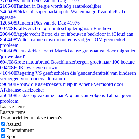
37
06/08
Random Pics van de Dag #1977
21
05/08
Tanken in België wordt nóg aantrekkelijker
34
05/08
Dirk sluit supermarkt op de Wallen na golf van diefstal en
agressie
12
05/08
Random Pics van de Dag #1976
6
04/08
Kraftwerk brengt ruimteschip terug naar Eindhoven
20
04/08
Apple vecht Britse eis tot inbouwen backdoor in iCloud aan
85
04/08
'Witte' mannen discrimineren is volgens OM geen enkel
probleem
30
04/08
Ceuta-leider noemt Marokkaanse grensaanval door migranten
'gruweldaad'
6
04/08
Grote natuurbrand Boschhuizerbergen groeit naar 100 hectare
6
04/08
FOK! was even down
41
04/08
Regering VS geeft scholen die 'genderidentiteit' van kinderen
verbergen voor ouders ultimatum
59
04/08
Vrouw die asielzoekers hielp in Athene vermoord door
Afghaanse asielzoeker
25
04/08
Lekker op vakantie naar Afghanistan volgens Taliban geen
probleem
Laatste items
Laatste items
Toon berichten uit deze thema's
Actueel
Entertainment
Sport