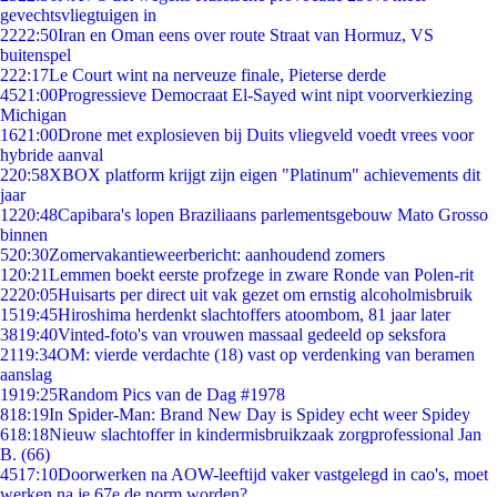
gevechtsvliegtuigen in
22
22:50
Iran en Oman eens over route Straat van Hormuz, VS
buitenspel
2
22:17
Le Court wint na nerveuze finale, Pieterse derde
45
21:00
Progressieve Democraat El-Sayed wint nipt voorverkiezing
Michigan
16
21:00
Drone met explosieven bij Duits vliegveld voedt vrees voor
hybride aanval
2
20:58
XBOX platform krijgt zijn eigen "Platinum" achievements dit
jaar
12
20:48
Capibara's lopen Braziliaans parlementsgebouw Mato Grosso
binnen
5
20:30
Zomervakantieweerbericht: aanhoudend zomers
1
20:21
Lemmen boekt eerste profzege in zware Ronde van Polen-rit
22
20:05
Huisarts per direct uit vak gezet om ernstig alcoholmisbruik
15
19:45
Hiroshima herdenkt slachtoffers atoombom, 81 jaar later
38
19:40
Vinted-foto's van vrouwen massaal gedeeld op seksfora
21
19:34
OM: vierde verdachte (18) vast op verdenking van beramen
aanslag
19
19:25
Random Pics van de Dag #1978
8
18:19
In Spider-Man: Brand New Day is Spidey echt weer Spidey
6
18:18
Nieuw slachtoffer in kindermisbruikzaak zorgprofessional Jan
B. (66)
45
17:10
Doorwerken na AOW-leeftijd vaker vastgelegd in cao's, moet
werken na je 67e de norm worden?