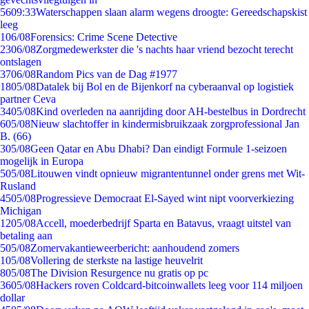
56
09:33
Waterschappen slaan alarm wegens droogte: Gereedschapskist
leeg
1
06/08
Forensics: Crime Scene Detective
23
06/08
Zorgmedewerkster die 's nachts haar vriend bezocht terecht
ontslagen
37
06/08
Random Pics van de Dag #1977
18
05/08
Datalek bij Bol en de Bijenkorf na cyberaanval op logistiek
partner Ceva
34
05/08
Kind overleden na aanrijding door AH-bestelbus in Dordrecht
6
05/08
Nieuw slachtoffer in kindermisbruikzaak zorgprofessional Jan
B. (66)
3
05/08
Geen Qatar en Abu Dhabi? Dan eindigt Formule 1-seizoen
mogelijk in Europa
5
05/08
Litouwen vindt opnieuw migrantentunnel onder grens met Wit-
Rusland
45
05/08
Progressieve Democraat El-Sayed wint nipt voorverkiezing
Michigan
12
05/08
Accell, moederbedrijf Sparta en Batavus, vraagt uitstel van
betaling aan
5
05/08
Zomervakantieweerbericht: aanhoudend zomers
1
05/08
Vollering de sterkste na lastige heuvelrit
8
05/08
The Division Resurgence nu gratis op pc
36
05/08
Hackers roven Coldcard-bitcoinwallets leeg voor 114 miljoen
dollar