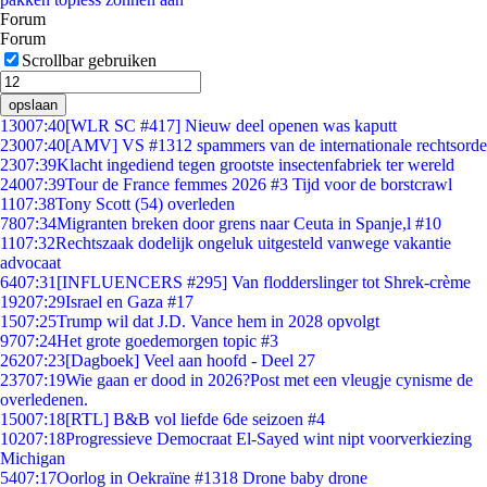
Forum
Forum
Scrollbar gebruiken
opslaan
130
07:40
[WLR SC #417] Nieuw deel openen was kaputt
230
07:40
[AMV] VS #1312 spammers van de internationale rechtsorde
23
07:39
Klacht ingediend tegen grootste insectenfabriek ter wereld
240
07:39
Tour de France femmes 2026 #3 Tijd voor de borstcrawl
11
07:38
Tony Scott (54) overleden
78
07:34
Migranten breken door grens naar Ceuta in Spanje,l #10
11
07:32
Rechtszaak dodelijk ongeluk uitgesteld vanwege vakantie
advocaat
64
07:31
[INFLUENCERS #295] Van flodderslinger tot Shrek-crème
192
07:29
Israel en Gaza #17
15
07:25
Trump wil dat J.D. Vance hem in 2028 opvolgt
97
07:24
Het grote goedemorgen topic #3
262
07:23
[Dagboek] Veel aan hoofd - Deel 27
237
07:19
Wie gaan er dood in 2026?Post met een vleugje cynisme de
overledenen.
150
07:18
[RTL] B&B vol liefde 6de seizoen #4
102
07:18
Progressieve Democraat El-Sayed wint nipt voorverkiezing
Michigan
54
07:17
Oorlog in Oekraïne #1318 Drone baby drone