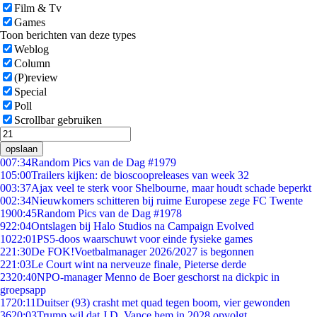
Film & Tv
Games
Toon berichten van deze types
Weblog
Column
(P)review
Special
Poll
Scrollbar gebruiken
opslaan
0
07:34
Random Pics van de Dag #1979
1
05:00
Trailers kijken: de bioscoopreleases van week 32
0
03:37
Ajax veel te sterk voor Shelbourne, maar houdt schade beperkt
0
02:34
Nieuwkomers schitteren bij ruime Europese zege FC Twente
19
00:45
Random Pics van de Dag #1978
9
22:04
Ontslagen bij Halo Studios na Campaign Evolved
10
22:01
PS5-doos waarschuwt voor einde fysieke games
2
21:30
De FOK!Voetbalmanager 2026/2027 is begonnen
2
21:03
Le Court wint na nerveuze finale, Pieterse derde
23
20:40
NPO-manager Menno de Boer geschorst na dickpic in
groepsapp
17
20:11
Duitser (93) crasht met quad tegen boom, vier gewonden
36
20:03
Trump wil dat J.D. Vance hem in 2028 opvolgt