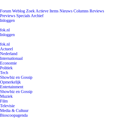
Forum
Weblog
Zoek
Actieve Items
Nieuws
Columns
Reviews
Previews
Specials
Archief
Inloggen
fok.nl
Inloggen
fok.nl
Actueel
Nederland
Internationaal
Economie
Politiek
Tech
Showbiz en Gossip
Opmerkelijk
Entertainment
Showbiz en Gossip
Muziek
Film
Televisie
Media & Cultuur
Bioscoopagenda