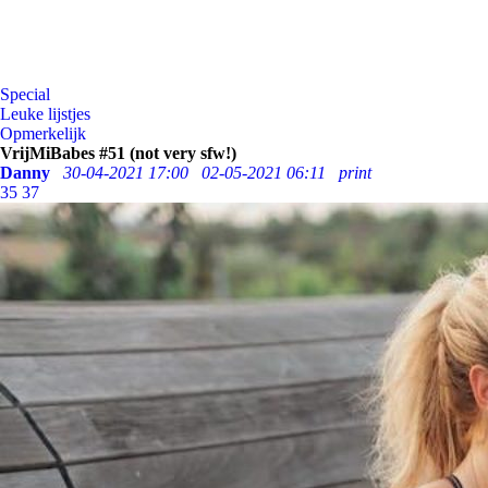
Special
Leuke lijstjes
Opmerkelijk
VrijMiBabes #51 (not very sfw!)
Danny
30-04-2021 17:00
02-05-2021 06:11
print
35
37