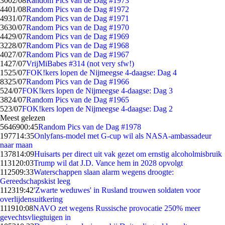
30
02/08
Random Pics van de Dag #1973
44
01/08
Random Pics van de Dag #1972
49
31/07
Random Pics van de Dag #1971
36
30/07
Random Pics van de Dag #1970
44
29/07
Random Pics van de Dag #1969
32
28/07
Random Pics van de Dag #1968
40
27/07
Random Pics van de Dag #1967
14
27/07
VrijMiBabes #314 (not very sfw!)
15
25/07
FOK!kers lopen de Nijmeegse 4-daagse: Dag 4
83
25/07
Random Pics van de Dag #1966
5
24/07
FOK!kers lopen de Nijmeegse 4-daagse: Dag 3
38
24/07
Random Pics van de Dag #1965
5
23/07
FOK!kers lopen de Nijmeegse 4-daagse: Dag 2
Meest gelezen
56469
00:45
Random Pics van de Dag #1978
1977
14:35
Onlyfans-model met G-cup wil als NASA-ambassadeur
naar maan
1378
14:09
Huisarts per direct uit vak gezet om ernstig alcoholmisbruik
1131
20:03
Trump wil dat J.D. Vance hem in 2028 opvolgt
1125
09:33
Waterschappen slaan alarm wegens droogte:
Gereedschapskist leeg
1123
19:42
'Zwarte weduwes' in Rusland trouwen soldaten voor
overlijdensuitkering
1119
10:08
NAVO zet wegens Russische provocatie 250% meer
gevechtsvliegtuigen in