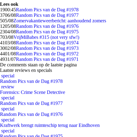
Lees ook
19
00:45
Random Pics van de Dag #1978
37
06/08
Random Pics van de Dag #1977
5
05/08
Zomervakantieweerbericht: aanhoudend zomers
12
05/08
Random Pics van de Dag #1976
23
04/08
Random Pics van de Dag #1975
7
03/08
VrijMiBabes #315 (not very sfw!)
41
03/08
Random Pics van de Dag #1974
30
02/08
Random Pics van de Dag #1973
44
01/08
Random Pics van de Dag #1972
49
31/07
Random Pics van de Dag #1971
De comments staan op de laatste pagina
Laatste reviews en specials
special
Random Pics van de Dag #1978
review
Forensics: Crime Scene Detective
special
Random Pics van de Dag #1977
special
Random Pics van de Dag #1976
special
Kraftwerk brengt ruimteschip terug naar Eindhoven
special
Random Pics van de Dag #1975