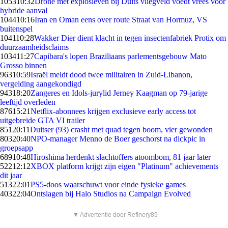
1053
10:32
Drone met explosieven bij Duits vliegveld voedt vrees voor
hybride aanval
1044
10:16
Iran en Oman eens over route Straat van Hormuz, VS
buitenspel
1041
10:28
Wakker Dier dient klacht in tegen insectenfabriek Protix om
duurzaamheidsclaims
1034
11:27
Capibara's lopen Braziliaans parlementsgebouw Mato
Grosso binnen
963
10:59
Israël meldt dood twee militairen in Zuid-Libanon,
vergelding aangekondigd
943
18:20
Zangeres en Idols-jurylid Jerney Kaagman op 79-jarige
leeftijd overleden
876
15:21
Netflix-abonnees krijgen exclusieve early access tot
uitgebreide GTA VI trailer
851
20:11
Duitser (93) crasht met quad tegen boom, vier gewonden
803
20:40
NPO-manager Menno de Boer geschorst na dickpic in
groepsapp
689
10:48
Hiroshima herdenkt slachtoffers atoombom, 81 jaar later
522
12:12
XBOX platform krijgt zijn eigen "Platinum" achievements
dit jaar
513
22:01
PS5-doos waarschuwt voor einde fysieke games
403
22:04
Ontslagen bij Halo Studios na Campaign Evolved
▼ Advertentie door Refinery89