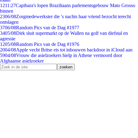
12
11:27
Capibara's lopen Braziliaans parlementsgebouw Mato Grosso
binnen
23
06/08
Zorgmedewerkster die 's nachts haar vriend bezocht terecht
ontslagen
37
06/08
Random Pics van de Dag #1977
34
05/08
Dirk sluit supermarkt op de Wallen na golf van diefstal en
agressie
12
05/08
Random Pics van de Dag #1976
20
04/08
Apple vecht Britse eis tot inbouwen backdoor in iCloud aan
59
04/08
Vrouw die asielzoekers hielp in Athene vermoord door
Afghaanse asielzoeker