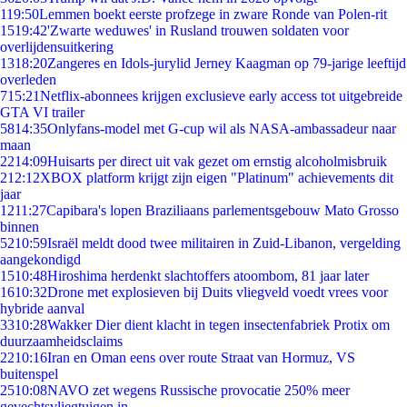
1
19:50
Lemmen boekt eerste profzege in zware Ronde van Polen-rit
15
19:42
'Zwarte weduwes' in Rusland trouwen soldaten voor
overlijdensuitkering
13
18:20
Zangeres en Idols-jurylid Jerney Kaagman op 79-jarige leeftijd
overleden
7
15:21
Netflix-abonnees krijgen exclusieve early access tot uitgebreide
GTA VI trailer
58
14:35
Onlyfans-model met G-cup wil als NASA-ambassadeur naar
maan
22
14:09
Huisarts per direct uit vak gezet om ernstig alcoholmisbruik
2
12:12
XBOX platform krijgt zijn eigen "Platinum" achievements dit
jaar
12
11:27
Capibara's lopen Braziliaans parlementsgebouw Mato Grosso
binnen
52
10:59
Israël meldt dood twee militairen in Zuid-Libanon, vergelding
aangekondigd
15
10:48
Hiroshima herdenkt slachtoffers atoombom, 81 jaar later
16
10:32
Drone met explosieven bij Duits vliegveld voedt vrees voor
hybride aanval
33
10:28
Wakker Dier dient klacht in tegen insectenfabriek Protix om
duurzaamheidsclaims
22
10:16
Iran en Oman eens over route Straat van Hormuz, VS
buitenspel
25
10:08
NAVO zet wegens Russische provocatie 250% meer
gevechtsvliegtuigen in