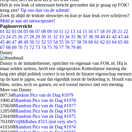
Heb je een leuk of interessant bericht gevonden dat je graag op FOK!
terug ziet?
Tip ons dan via de submit!
Zoek jij altijd de leukste nieuwtjes en kun je daar leuk over schrijven?
Meld je aan als nieuwsposter!
Paginaoverzicht
01
02
03
04
05
06
07
08
09
10
11
12
13
14
15
16
17
18
19
20
21
22
23
24
25
26
27
28
29
30
31
32
33
34
35
36
37
38
39
40
41
42
43
44
45
46
47
48
49
50
51
52
53
54
55
56
57
58
59
60
61
62
63
64
65
66
67
68
69
70
71
72
73
74
75
76
77
78
79
80
Danny
Danny is de initiatiefnemer, oprichter en eigenaar van FOK.nl. Hij is
maar zelden serieus, heeft een uitgesproken Rotterdamse mening die
lang niet altijd politiek correct is en bezit de bizarre eigenschap mensen
op de kast te jagen, waar dat eigenlijk nooit de bedoeling is. Houdt van
films, series, tech en gamen, en wil vooral nieuws met een mening.
Meer van Danny
0
07:34
Random Pics van de Dag #1979
19
00:45
Random Pics van de Dag #1978
37
06/08
Random Pics van de Dag #1977
12
05/08
Random Pics van de Dag #1976
23
04/08
Random Pics van de Dag #1975
7
03/08
VrijMiBabes #315 (not very sfw!)
41
03/08
Random Pics van de Dag #1974