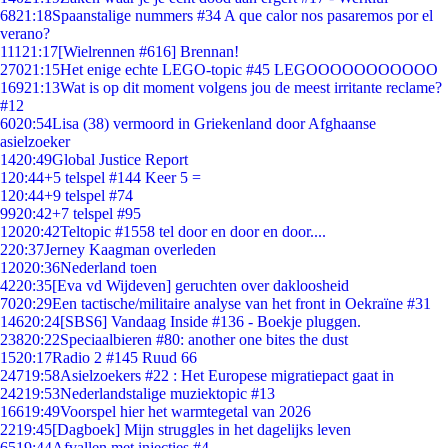
68
21:18
Spaanstalige nummers #34 A que calor nos pasaremos por el
verano?
111
21:17
[Wielrennen #616] Brennan!
270
21:15
Het enige echte LEGO-topic #45 LEGOOOOOOOOOOO
169
21:13
Wat is op dit moment volgens jou de meest irritante reclame?
#12
60
20:54
Lisa (38) vermoord in Griekenland door Afghaanse
asielzoeker
14
20:49
Global Justice Report
1
20:44
+5 telspel #144 Keer 5 =
1
20:44
+9 telspel #74
99
20:42
+7 telspel #95
120
20:42
Teltopic #1558 tel door en door en door....
2
20:37
Jerney Kaagman overleden
120
20:36
Nederland toen
42
20:35
[Eva vd Wijdeven] geruchten over dakloosheid
70
20:29
Een tactische/militaire analyse van het front in Oekraïne #31
146
20:24
[SBS6] Vandaag Inside #136 - Boekje pluggen.
238
20:22
Speciaalbieren #80: another one bites the dust
15
20:17
Radio 2 #145 Ruud 66
247
19:58
Asielzoekers #22 : Het Europese migratiepact gaat in
242
19:53
Nederlandstalige muziektopic #13
166
19:49
Voorspel hier het warmtegetal van 2026
22
19:45
[Dagboek] Mijn struggles in het dagelijks leven
65
19:44
Afvallen met injecties #4