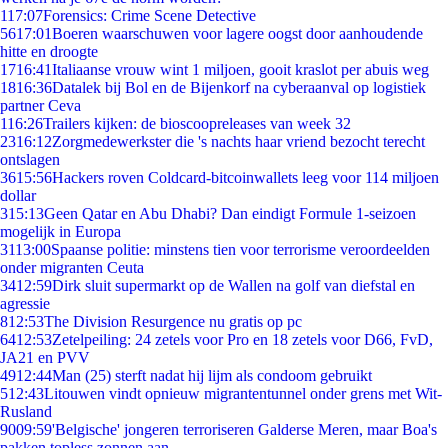
1
17:07
Forensics: Crime Scene Detective
56
17:01
Boeren waarschuwen voor lagere oogst door aanhoudende
hitte en droogte
17
16:41
Italiaanse vrouw wint 1 miljoen, gooit kraslot per abuis weg
18
16:36
Datalek bij Bol en de Bijenkorf na cyberaanval op logistiek
partner Ceva
1
16:26
Trailers kijken: de bioscoopreleases van week 32
23
16:12
Zorgmedewerkster die 's nachts haar vriend bezocht terecht
ontslagen
36
15:56
Hackers roven Coldcard-bitcoinwallets leeg voor 114 miljoen
dollar
3
15:13
Geen Qatar en Abu Dhabi? Dan eindigt Formule 1-seizoen
mogelijk in Europa
31
13:00
Spaanse politie: minstens tien voor terrorisme veroordeelden
onder migranten Ceuta
34
12:59
Dirk sluit supermarkt op de Wallen na golf van diefstal en
agressie
8
12:53
The Division Resurgence nu gratis op pc
64
12:53
Zetelpeiling: 24 zetels voor Pro en 18 zetels voor D66, FvD,
JA21 en PVV
49
12:44
Man (25) sterft nadat hij lijm als condoom gebruikt
5
12:43
Litouwen vindt opnieuw migrantentunnel onder grens met Wit-
Rusland
90
09:59
'Belgische' jongeren terroriseren Galderse Meren, maar Boa's
pakken topless zonnen aan