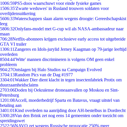
10
06:59
PS5-doos waarschuwt voor einde fysieke games
15
06:35
'Zwarte weduwes' in Rusland trouwen soldaten voor
overlijdensuitkering
56
06:33
Waterschappen slaan alarm wegens droogte: Gereedschapskist
leeg
58
06:32
Onlyfans-model met G-cup wil als NASA-ambassadeur naar
maan
7
06:28
Netflix-abonnees krijgen exclusieve early access tot uitgebreide
GTA VI trailer
13
06:11
Zangeres en Idols-jurylid Jerney Kaagman op 79-jarige leeftijd
overleden
85
04:44
'Witte' mannen discrimineren is volgens OM geen enkel
probleem
9
04:27
Ontslagen bij Halo Studios na Campaign Evolved
37
04:13
Random Pics van de Dag #1977
33
04:01
Wakker Dier dient klacht in tegen insectenfabriek Protix om
duurzaamheidsclaims
27
03:06
Doden bij Oekraïense droneaanvallen op Moskou en Sint-
Petersburg
12
01:08
Accell, moederbedrijf Sparta en Batavus, vraagt uitstel van
betaling aan
34
01:01
Kind overleden na aanrijding door AH-bestelbus in Dordrecht
53
00:28
Van den Brink zet nog eens 14 gemeenten onder toezicht om
spreidingswet
25
22:56
NAVO zet wegens Russische provocatie 250% meer