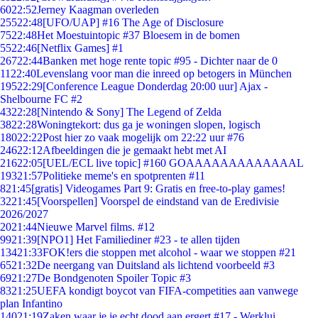
60
22:52
Jerney Kaagman overleden
255
22:48
[UFO/UAP] #16 The Age of Disclosure
75
22:48
Het Moestuintopic #37 Bloesem in de bomen
55
22:46
[Netflix Games] #1
267
22:44
Banken met hoge rente topic #95 - Dichter naar de 0
11
22:40
Levenslang voor man die inreed op betogers in München
195
22:29
[Conference League Donderdag 20:00 uur] Ajax -
Shelbourne FC #2
43
22:28
[Nintendo & Sony] The Legend of Zelda
38
22:28
Woningtekort: dus ga je woningen slopen, logisch
180
22:22
Post hier zo vaak mogelijk om 22:22 uur #76
246
22:12
Afbeeldingen die je gemaakt hebt met AI
216
22:05
[UEL/ECL live topic] #160 GOAAAAAAAAAAAAAL
193
21:57
Politieke meme's en spotprenten #11
8
21:45
[gratis] Videogames Part 9: Gratis en free-to-play games!
32
21:45
[Voorspellen] Voorspel de eindstand van de Eredivisie
2026/2027
20
21:44
Nieuwe Marvel films. #12
99
21:39
[NPO1] Het Familiediner #23 - te allen tijden
134
21:33
FOK!ers die stoppen met alcohol - waar we stoppen #21
65
21:32
De neergang van Duitsland als lichtend voorbeeld #3
69
21:27
De Bondgenoten Spoiler Topic #3
83
21:25
UEFA kondigt boycot van FIFA-competities aan vanwege
plan Infantino
140
21:19
Zaken waar je je echt dood aan ergert #17 - Werklui