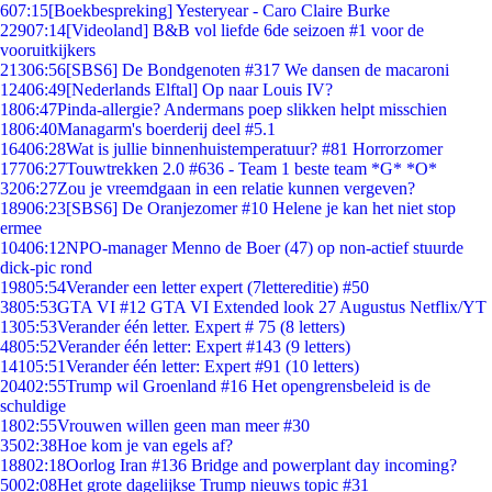
6
07:15
[Boekbespreking] Yesteryear - Caro Claire Burke
229
07:14
[Videoland] B&B vol liefde 6de seizoen #1 voor de
vooruitkijkers
213
06:56
[SBS6] De Bondgenoten #317 We dansen de macaroni
124
06:49
[Nederlands Elftal] Op naar Louis IV?
18
06:47
Pinda-allergie? Andermans poep slikken helpt misschien
18
06:40
Managarm's boerderij deel #5.1
164
06:28
Wat is jullie binnenhuistemperatuur? #81 Horrorzomer
177
06:27
Touwtrekken 2.0 #636 - Team 1 beste team *G* *O*
32
06:27
Zou je vreemdgaan in een relatie kunnen vergeven?
189
06:23
[SBS6] De Oranjezomer #10 Helene je kan het niet stop
ermee
104
06:12
NPO-manager Menno de Boer (47) op non-actief stuurde
dick-pic rond
198
05:54
Verander een letter expert (7lettereditie) #50
38
05:53
GTA VI #12 GTA VI Extended look 27 Augustus Netflix/YT
13
05:53
Verander één letter. Expert # 75 (8 letters)
48
05:52
Verander één letter: Expert #143 (9 letters)
141
05:51
Verander één letter: Expert #91 (10 letters)
204
02:55
Trump wil Groenland #16 Het opengrensbeleid is de
schuldige
18
02:55
Vrouwen willen geen man meer #30
35
02:38
Hoe kom je van egels af?
188
02:18
Oorlog Iran #136 Bridge and powerplant day incoming?
50
02:08
Het grote dagelijkse Trump nieuws topic #31