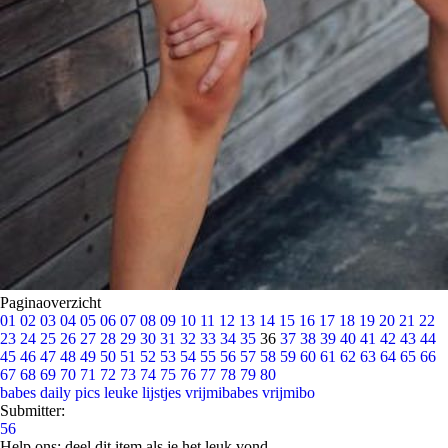
Paginaoverzicht
01
02
03
04
05
06
07
08
09
10
11
12
13
14
15
16
17
18
19
20
21
22
23
24
25
26
27
28
29
30
31
32
33
34
35
36
37
38
39
40
41
42
43
44
45
46
47
48
49
50
51
52
53
54
55
56
57
58
59
60
61
62
63
64
65
66
67
68
69
70
71
72
73
74
75
76
77
78
79
80
babes
daily pics
leuke lijstjes
vrijmibabes
vrijmibo
Submitter:
56
Help ons; deel dit item als je het leuk vond