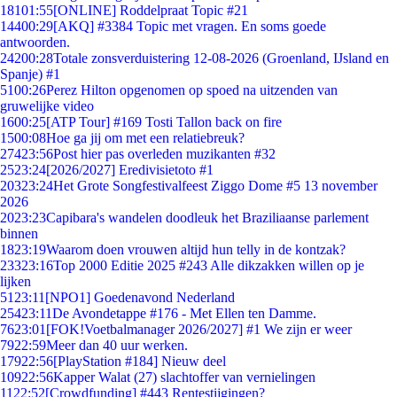
181
01:55
[ONLINE] Roddelpraat Topic #21
144
00:29
[AKQ] #3384 Topic met vragen. En soms goede
antwoorden.
242
00:28
Totale zonsverduistering 12-08-2026 (Groenland, IJsland en
Spanje) #1
51
00:26
Perez Hilton opgenomen op spoed na uitzenden van
gruwelijke video
16
00:25
[ATP Tour] #169 Tosti Tallon back on fire
15
00:08
Hoe ga jij om met een relatiebreuk?
274
23:56
Post hier pas overleden muzikanten #32
25
23:24
[2026/2027] Eredivisietoto #1
203
23:24
Het Grote Songfestivalfeest Ziggo Dome #5 13 november
2026
20
23:23
Capibara's wandelen doodleuk het Braziliaanse parlement
binnen
18
23:19
Waarom doen vrouwen altijd hun telly in de kontzak?
233
23:16
Top 2000 Editie 2025 #243 Alle dikzakken willen op je
lijken
51
23:11
[NPO1] Goedenavond Nederland
254
23:11
De Avondetappe #176 - Met Ellen ten Damme.
76
23:01
[FOK!Voetbalmanager 2026/2027] #1 We zijn er weer
79
22:59
Meer dan 40 uur werken.
179
22:56
[PlayStation #184] Nieuw deel
109
22:56
Kapper Walat (27) slachtoffer van vernielingen
11
22:52
[Crowdfunding] #443 Rentestijgingen?