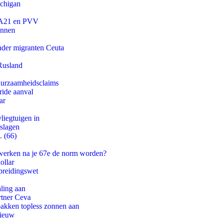
ichigan
 JA21 en PVV
innen
onder migranten Ceuta
Rusland
duurzaamheidsclaims
ride aanval
ar
iegtuigen in
tslagen
. (66)
 werken na je 67e de norm worden?
ollar
preidingswet
aling aan
rtner Ceva
pakken topless zonnen aan
nieuw