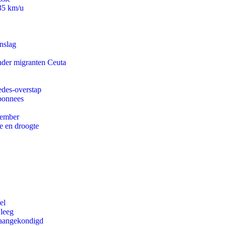
235 km/u
nslag
onder migranten Ceuta
edes-overstap
abonnees
tember
e en droogte
el
 leeg
g aangekondigd