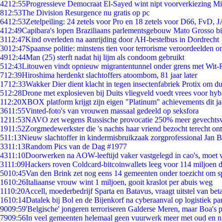
42
12:55
Progressieve Democraat El-Sayed wint nipt voorverkiezing M
8
12:53
The Division Resurgence nu gratis op pc
64
12:53
Zetelpeiling: 24 zetels voor Pro en 18 zetels voor D66, FvD,
4
12:49
Capibara's lopen Braziliaans parlementsgebouw Mato Grosso b
31
12:47
Kind overleden na aanrijding door AH-bestelbus in Dordrecht
30
12:47
Spaanse politie: minstens tien voor terrorisme veroordeelden 
49
12:44
Man (25) sterft nadat hij lijm als condoom gebruikt
5
12:43
Litouwen vindt opnieuw migrantentunnel onder grens met Wit-
7
12:39
Hiroshima herdenkt slachtoffers atoombom, 81 jaar later
17
12:33
Wakker Dier dient klacht in tegen insectenfabriek Protix om 
5
12:28
Drone met explosieven bij Duits vliegveld voedt vrees voor hyb
1
12:20
XBOX platform krijgt zijn eigen "Platinum" achievements dit ja
36
11:55
Vinted-foto's van vrouwen massaal gedeeld op seksfora
12
11:53
NAVO zet wegens Russische provocatie 250% meer gevechtsvl
19
11:52
Zorgmedewerkster die 's nachts haar vriend bezocht terecht on
5
11:13
Nieuw slachtoffer in kindermisbruikzaak zorgprofessional Jan B
33
11:13
Random Pics van de Dag #1977
43
11:10
Doorwerken na AOW-leeftijd vaker vastgelegd in cao's, moet
31
11:09
Hackers roven Coldcard-bitcoinwallets leeg voor 114 miljoen d
50
10:45
Van den Brink zet nog eens 14 gemeenten onder toezicht om s
16
10:26
Italiaanse vrouw wint 1 miljoen, gooit kraslot per abuis weg
11
10:20
Accell, moederbedrijf Sparta en Batavus, vraagt uitstel van bet
16
10:14
Datalek bij Bol en de Bijenkorf na cyberaanval op logistiek pa
90
09:59
'Belgische' jongeren terroriseren Galderse Meren, maar Boa's 
79
09:56
In veel gemeenten helemaal geen vuurwerk meer met oud en 