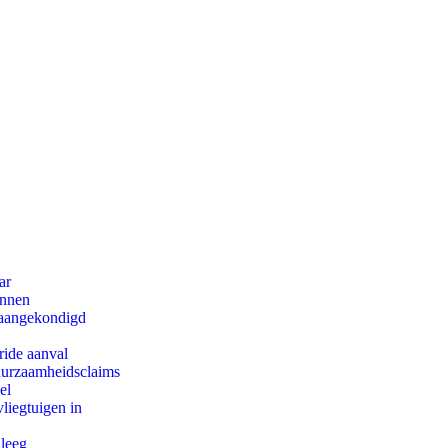
ar
innen
g aangekondigd
ride aanval
duurzaamheidsclaims
el
iegtuigen in
 leeg