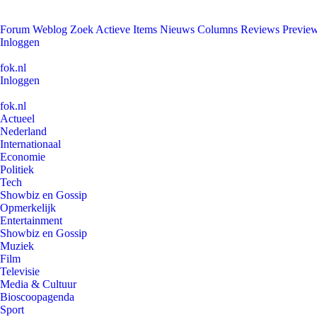
Forum
Weblog
Zoek
Actieve Items
Nieuws
Columns
Reviews
Previe
Inloggen
fok.nl
Inloggen
fok.nl
Actueel
Nederland
Internationaal
Economie
Politiek
Tech
Showbiz en Gossip
Opmerkelijk
Entertainment
Showbiz en Gossip
Muziek
Film
Televisie
Media & Cultuur
Bioscoopagenda
Sport