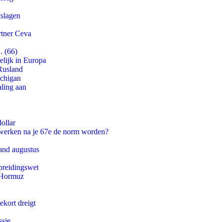
tslagen
rtner Ceva
. (66)
lijk in Europa
Rusland
ichigan
aling aan
ollar
 werken na je 67e de norm worden?
and augustus
preidingswet
n Hormuz
ekort dreigt
ssie