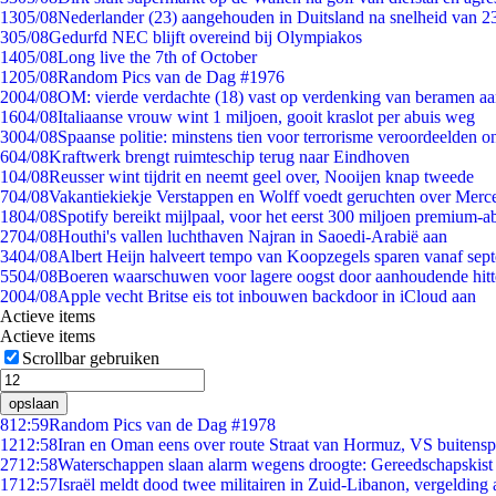
13
05/08
Nederlander (23) aangehouden in Duitsland na snelheid van 
3
05/08
Gedurfd NEC blijft overeind bij Olympiakos
14
05/08
Long live the 7th of October
12
05/08
Random Pics van de Dag #1976
20
04/08
OM: vierde verdachte (18) vast op verdenking van beramen aa
16
04/08
Italiaanse vrouw wint 1 miljoen, gooit kraslot per abuis weg
30
04/08
Spaanse politie: minstens tien voor terrorisme veroordeelden 
6
04/08
Kraftwerk brengt ruimteschip terug naar Eindhoven
1
04/08
Reusser wint tijdrit en neemt geel over, Nooijen knap tweede
7
04/08
Vakantiekiekje Verstappen en Wolff voedt geruchten over Merc
18
04/08
Spotify bereikt mijlpaal, voor het eerst 300 miljoen premium-
27
04/08
Houthi's vallen luchthaven Najran in Saoedi-Arabië aan
34
04/08
Albert Heijn halveert tempo van Koopzegels sparen vanaf sep
55
04/08
Boeren waarschuwen voor lagere oogst door aanhoudende hitt
20
04/08
Apple vecht Britse eis tot inbouwen backdoor in iCloud aan
Actieve items
Actieve items
Scrollbar gebruiken
opslaan
8
12:59
Random Pics van de Dag #1978
12
12:58
Iran en Oman eens over route Straat van Hormuz, VS buitensp
27
12:58
Waterschappen slaan alarm wegens droogte: Gereedschapskist
17
12:57
Israël meldt dood twee militairen in Zuid-Libanon, vergeldin