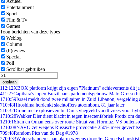
Actueel
Entertainment
Sport
Film & Tv
Games
Toon berichten van deze types
Weblog
Column
(P)review
Special
Poll
Scrollbar gebruiken
opslaan
1
12:12
XBOX platform krijgt zijn eigen "Platinum" achievements dit ja
4
11:27
Capibara's lopen Braziliaans parlementsgebouw Mato Grosso b
17
10:59
Israël meldt dood twee militairen in Zuid-Libanon, vergeldin
7
10:48
Hiroshima herdenkt slachtoffers atoombom, 81 jaar later
5
10:32
Drone met explosieven bij Duits vliegveld voedt vrees voor hyb
17
10:28
Wakker Dier dient klacht in tegen insectenfabriek Protix om 
12
10:16
Iran en Oman eens over route Straat van Hormuz, VS buitensp
12
10:08
NAVO zet wegens Russische provocatie 250% meer gevechtsvl
7
09:48
Random Pics van de Dag #1978
27
09:33
Waterschappen slaan alarm wegens droogte: Gereedschapskist