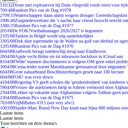
5
10:32
Drone met explosieven bij Duits vliegveld voedt vrees voor hyb
7
09:48
Random Pics van de Dag #1978
27
09:33
Waterschappen slaan alarm wegens droogte: Gereedschapskist
19
06:40
Zorgmedewerkster die 's nachts haar vriend bezocht terecht on
33
00:35
Random Pics van de Dag #1977
2
05/08
De FOK!Voetbalmanager 2026/2027 is begonnen
21
05/08
Tanken in België wordt nóg aantrekkelijker
33
05/08
Dirk sluit supermarkt op de Wallen na golf van diefstal en agre
12
05/08
Random Pics van de Dag #1976
6
04/08
Kraftwerk brengt ruimteschip terug naar Eindhoven
20
04/08
Apple vecht Britse eis tot inbouwen backdoor in iCloud aan
81
04/08
'Witte' mannen discrimineren is volgens OM geen enkel probl
30
04/08
Ceuta-leider noemt Marokkaanse grensaanval door migranten 
6
04/08
Grote natuurbrand Boschhuizerbergen groeit naar 100 hectare
6
04/08
FOK! was even down
41
04/08
Regering VS geeft scholen die 'genderidentiteit' van kinderen
59
04/08
Vrouw die asielzoekers hielp in Athene vermoord door Afghaa
25
04/08
Lekker op vakantie naar Afghanistan volgens Taliban geen pr
23
04/08
Random Pics van de Dag #1975
7
03/08
VrijMiBabes #315 (not very sfw!)
10
03/08
Spider-Man: Brand New Day knalt naar bijna 800 miljoen eur
Laatste items
Laatste items
Toon berichten uit deze thema's