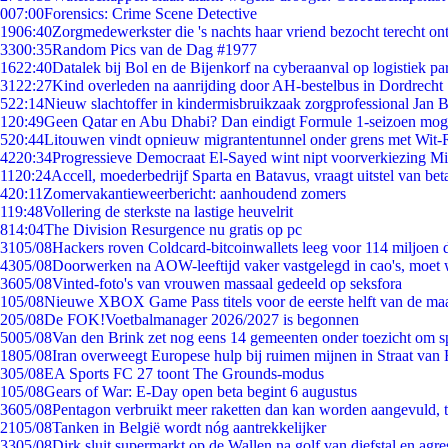
0
07:00
Forensics: Crime Scene Detective
19
06:40
Zorgmedewerkster die 's nachts haar vriend bezocht terecht on
33
00:35
Random Pics van de Dag #1977
16
22:40
Datalek bij Bol en de Bijenkorf na cyberaanval op logistiek pa
31
22:27
Kind overleden na aanrijding door AH-bestelbus in Dordrecht
5
22:14
Nieuw slachtoffer in kindermisbruikzaak zorgprofessional Jan B
1
20:49
Geen Qatar en Abu Dhabi? Dan eindigt Formule 1-seizoen moge
5
20:44
Litouwen vindt opnieuw migrantentunnel onder grens met Wit-
42
20:34
Progressieve Democraat El-Sayed wint nipt voorverkiezing M
11
20:24
Accell, moederbedrijf Sparta en Batavus, vraagt uitstel van bet
4
20:11
Zomervakantieweerbericht: aanhoudend zomers
1
19:48
Vollering de sterkste na lastige heuvelrit
8
14:04
The Division Resurgence nu gratis op pc
31
05/08
Hackers roven Coldcard-bitcoinwallets leeg voor 114 miljoen d
43
05/08
Doorwerken na AOW-leeftijd vaker vastgelegd in cao's, moet
36
05/08
Vinted-foto's van vrouwen massaal gedeeld op seksfora
1
05/08
Nieuwe XBOX Game Pass titels voor de eerste helft van de ma
2
05/08
De FOK!Voetbalmanager 2026/2027 is begonnen
50
05/08
Van den Brink zet nog eens 14 gemeenten onder toezicht om s
18
05/08
Iran overweegt Europese hulp bij ruimen mijnen in Straat va
3
05/08
EA Sports FC 27 toont The Grounds-modus
1
05/08
Gears of War: E-Day open beta begint 6 augustus
36
05/08
Pentagon verbruikt meer raketten dan kan worden aangevuld, t
21
05/08
Tanken in België wordt nóg aantrekkelijker
33
05/08
Dirk sluit supermarkt op de Wallen na golf van diefstal en agre