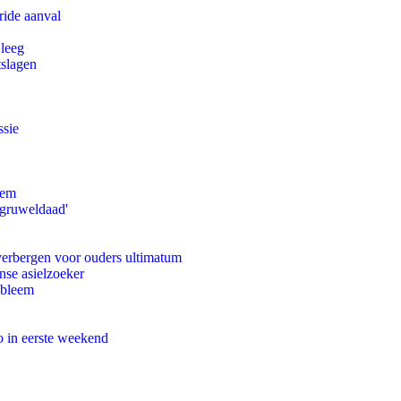
ride aanval
 leeg
tslagen
ssie
eem
'gruweldaad'
 verbergen voor ouders ultimatum
nse asielzoeker
obleem
o in eerste weekend