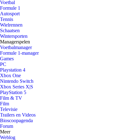
Voetbal
Formule 1
Autosport
Tennis
Wielrennen
Schaatsen
Wintersporten
Managerspelen
Voetbalmanager
Formule 1-manager
Games
PC
Playstation 4
Xbox One
Nintendo Switch
Xbox Series X|S
PlayStation 5
Film & TV
Film
Televisie
Trailers en Videos
Bioscoopagenda
Forum
Meer
Weblog