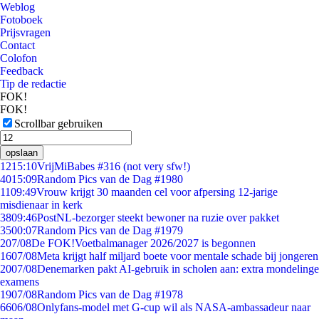
Weblog
Fotoboek
Prijsvragen
Contact
Colofon
Feedback
Tip de redactie
FOK!
FOK!
Scrollbar gebruiken
opslaan
12
15:10
VrijMiBabes #316 (not very sfw!)
40
15:09
Random Pics van de Dag #1980
11
09:49
Vrouw krijgt 30 maanden cel voor afpersing 12-jarige
misdienaar in kerk
38
09:46
PostNL-bezorger steekt bewoner na ruzie over pakket
35
00:07
Random Pics van de Dag #1979
2
07/08
De FOK!Voetbalmanager 2026/2027 is begonnen
16
07/08
Meta krijgt half miljard boete voor mentale schade bij jongeren
20
07/08
Denemarken pakt AI-gebruik in scholen aan: extra mondelinge
examens
19
07/08
Random Pics van de Dag #1978
66
06/08
Onlyfans-model met G-cup wil als NASA-ambassadeur naar