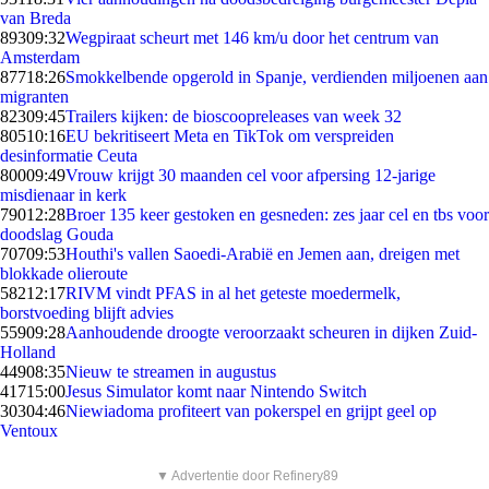
van Breda
893
09:32
Wegpiraat scheurt met 146 km/u door het centrum van
Amsterdam
877
18:26
Smokkelbende opgerold in Spanje, verdienden miljoenen aan
migranten
823
09:45
Trailers kijken: de bioscoopreleases van week 32
805
10:16
EU bekritiseert Meta en TikTok om verspreiden
desinformatie Ceuta
800
09:49
Vrouw krijgt 30 maanden cel voor afpersing 12-jarige
misdienaar in kerk
790
12:28
Broer 135 keer gestoken en gesneden: zes jaar cel en tbs voor
doodslag Gouda
707
09:53
Houthi's vallen Saoedi-Arabië en Jemen aan, dreigen met
blokkade olieroute
582
12:17
RIVM vindt PFAS in al het geteste moedermelk,
borstvoeding blijft advies
559
09:28
Aanhoudende droogte veroorzaakt scheuren in dijken Zuid-
Holland
449
08:35
Nieuw te streamen in augustus
417
15:00
Jesus Simulator komt naar Nintendo Switch
303
04:46
Niewiadoma profiteert van pokerspel en grijpt geel op
Ventoux
▼ Advertentie door Refinery89