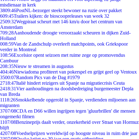
misdienaar in kerk
38
09:46
PostNL-bezorger steekt bewoner na ruzie over pakket
6
09:45
Trailers kijken: de bioscoopreleases van week 32
25
09:32
Wegpiraat scheurt met 146 km/u door het centrum van
Amsterdam
7
09:28
Aanhoudende droogte veroorzaakt scheuren in dijken Zuid-
Holland
0
08:59
Van de Zandschulp overleeft matchpoints, ook Griekspoor
verder in Montreal
1
08:56
Excelsior opent seizoen met ruime zege op promovendus
Cambuur
2
08:35
Nieuw te streamen in augustus
4
04:46
Niewiadoma profiteert van pokerspel en grijpt geel op Ventoux
35
00:07
Random Pics van de Dag #1979
27
18:47
Italië hindert reizigers uit Spanje na migratiecrisis Ceuta
24
18:31
Vier aanhoudingen na doodsbedreiging burgemeester Depla
van Breda
11
18:26
Smokkelbende opgerold in Spanje, verdienden miljoenen aan
migranten
37
07/08
CDA en D66 willen ingrijpen tegen 'gluurbrillen' die mensen
ongemerkt filmen
11
07/08
Benzineprijs daalt verder, onzekerheid over Straat van Hormuz
blijft
42
07/08
Voedselprijzen wereldwijd op hoogste niveau in ruim drie jaar
23
07/08
Quake krijgt na 30 jaar een gratis uitbreiding