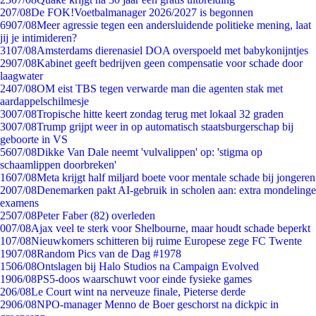
2
07/08
De FOK!Voetbalmanager 2026/2027 is begonnen
69
07/08
Meer agressie tegen een andersluidende politieke mening, laat
jij je intimideren?
31
07/08
Amsterdams dierenasiel DOA overspoeld met babykonijntjes
29
07/08
Kabinet geeft bedrijven geen compensatie voor schade door
laagwater
24
07/08
OM eist TBS tegen verwarde man die agenten stak met
aardappelschilmesje
30
07/08
Tropische hitte keert zondag terug met lokaal 32 graden
30
07/08
Trump grijpt weer in op automatisch staatsburgerschap bij
geboorte in VS
56
07/08
Dikke Van Dale neemt 'vulvalippen' op: 'stigma op
schaamlippen doorbreken'
16
07/08
Meta krijgt half miljard boete voor mentale schade bij jongeren
20
07/08
Denemarken pakt AI-gebruik in scholen aan: extra mondelinge
examens
25
07/08
Peter Faber (82) overleden
0
07/08
Ajax veel te sterk voor Shelbourne, maar houdt schade beperkt
1
07/08
Nieuwkomers schitteren bij ruime Europese zege FC Twente
19
07/08
Random Pics van de Dag #1978
15
06/08
Ontslagen bij Halo Studios na Campaign Evolved
19
06/08
PS5-doos waarschuwt voor einde fysieke games
2
06/08
Le Court wint na nerveuze finale, Pieterse derde
29
06/08
NPO-manager Menno de Boer geschorst na dickpic in