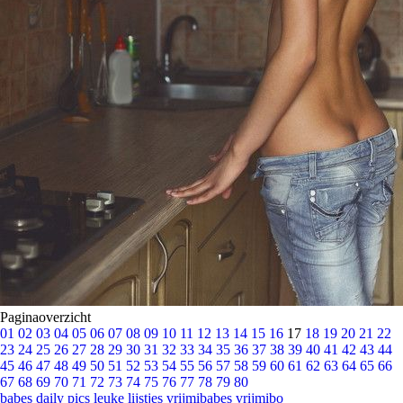
Paginaoverzicht
01
02
03
04
05
06
07
08
09
10
11
12
13
14
15
16
17
18
19
20
21
22
23
24
25
26
27
28
29
30
31
32
33
34
35
36
37
38
39
40
41
42
43
44
45
46
47
48
49
50
51
52
53
54
55
56
57
58
59
60
61
62
63
64
65
66
67
68
69
70
71
72
73
74
75
76
77
78
79
80
babes
daily pics
leuke lijstjes
vrijmibabes
vrijmibo