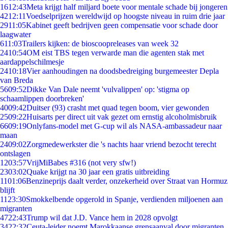
16
12:43
Meta krijgt half miljard boete voor mentale schade bij jongeren
42
12:11
Voedselprijzen wereldwijd op hoogste niveau in ruim drie jaar
29
11:05
Kabinet geeft bedrijven geen compensatie voor schade door
laagwater
6
11:03
Trailers kijken: de bioscoopreleases van week 32
24
10:54
OM eist TBS tegen verwarde man die agenten stak met
aardappelschilmesje
24
10:18
Vier aanhoudingen na doodsbedreiging burgemeester Depla
van Breda
56
09:52
Dikke Van Dale neemt 'vulvalippen' op: 'stigma op
schaamlippen doorbreken'
40
09:42
Duitser (93) crasht met quad tegen boom, vier gewonden
25
09:22
Huisarts per direct uit vak gezet om ernstig alcoholmisbruik
66
09:19
Onlyfans-model met G-cup wil als NASA-ambassadeur naar
maan
24
09:02
Zorgmedewerkster die 's nachts haar vriend bezocht terecht
ontslagen
12
03:57
VrijMiBabes #316 (not very sfw!)
23
03:02
Quake krijgt na 30 jaar een gratis uitbreiding
11
01:06
Benzineprijs daalt verder, onzekerheid over Straat van Hormuz
blijft
11
23:30
Smokkelbende opgerold in Spanje, verdienden miljoenen aan
migranten
47
22:43
Trump wil dat J.D. Vance hem in 2028 opvolgt
34
22:32
Ceuta-leider noemt Marokkaanse grensaanval door migranten