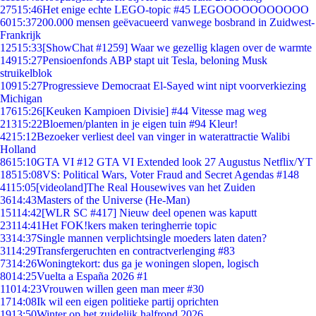
275
15:46
Het enige echte LEGO-topic #45 LEGOOOOOOOOOOO
60
15:37
200.000 mensen geëvacueerd vanwege bosbrand in Zuidwest-
Frankrijk
125
15:33
[ShowChat #1259] Waar we gezellig klagen over de warmte
149
15:27
Pensioenfonds ABP stapt uit Tesla, beloning Musk
struikelblok
109
15:27
Progressieve Democraat El-Sayed wint nipt voorverkiezing
Michigan
176
15:26
[Keuken Kampioen Divisie] #44 Vitesse mag weg
213
15:22
Bloemen/planten in je eigen tuin #94 Kleur!
42
15:12
Bezoeker verliest deel van vinger in waterattractie Walibi
Holland
86
15:10
GTA VI #12 GTA VI Extended look 27 Augustus Netflix/YT
185
15:08
VS: Political Wars, Voter Fraud and Secret Agendas #148
41
15:05
[videoland]The Real Housewives van het Zuiden
36
14:43
Masters of the Universe (He-Man)
151
14:42
[WLR SC #417] Nieuw deel openen was kaputt
231
14:41
Het FOK!kers maken teringherrie topic
33
14:37
Single mannen verplichtsingle moeders laten daten?
31
14:29
Transfergeruchten en contractverlenging #83
73
14:26
Woningtekort: dus ga je woningen slopen, logisch
80
14:25
Vuelta a España 2026 #1
110
14:23
Vrouwen willen geen man meer #30
17
14:08
Ik wil een eigen politieke partij oprichten
19
13:50
Winter op het zuidelijk halfrond 2026