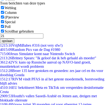
Toon berichten van deze types
Weblog
Column
(P)review
Special
Poll
Scrollbar gebruiken
opslaan
12
15:10
VrijMiBabes #316 (not very sfw!)
40
15:09
Random Pics van de Dag #1980
7
15:00
Jesus Simulator komt naar Nintendo Switch
21
13:26
Britney Spears: "Ik geloof dat ik heb gefaald als moeder"
36
12:42
VS: kans op Russische aanval op NAVO-land groeit,
munitietekort wordt probleem
15
12:28
Broer 135 keer gestoken en gesneden: zes jaar cel en tbs voor
doodslag Gouda
15
12:17
RIVM vindt PFAS in al het geteste moedermelk, borstvoeding
blijft advies
45
10:16
EU bekritiseert Meta en TikTok om verspreiden desinformatie
Ceuta
29
09:53
Houthi's vallen Saoedi-Arabië en Jemen aan, dreigen met
blokkade olieroute
11
09:49
Vrouw krijgt 30 maanden cel voor afpersing 12-jarige