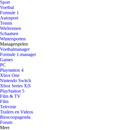
Sport
Voetbal
Formule 1
Autosport
Tennis
Wielrennen
Schaatsen
Wintersporten
Managerspelen
Voetbalmanager
Formule 1-manager
Games
PC
Playstation 4
Xbox One
Nintendo Switch
Xbox Series X|S
PlayStation 5
Film & TV
Film
Televisie
Trailers en Videos
Bioscoopagenda
Forum
Meer