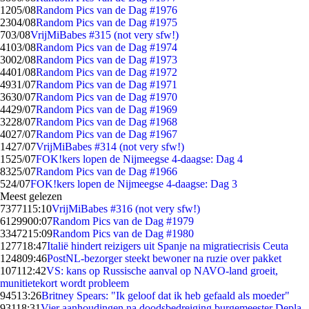
12
05/08
Random Pics van de Dag #1976
23
04/08
Random Pics van de Dag #1975
7
03/08
VrijMiBabes #315 (not very sfw!)
41
03/08
Random Pics van de Dag #1974
30
02/08
Random Pics van de Dag #1973
44
01/08
Random Pics van de Dag #1972
49
31/07
Random Pics van de Dag #1971
36
30/07
Random Pics van de Dag #1970
44
29/07
Random Pics van de Dag #1969
32
28/07
Random Pics van de Dag #1968
40
27/07
Random Pics van de Dag #1967
14
27/07
VrijMiBabes #314 (not very sfw!)
15
25/07
FOK!kers lopen de Nijmeegse 4-daagse: Dag 4
83
25/07
Random Pics van de Dag #1966
5
24/07
FOK!kers lopen de Nijmeegse 4-daagse: Dag 3
Meest gelezen
73771
15:10
VrijMiBabes #316 (not very sfw!)
61299
00:07
Random Pics van de Dag #1979
33472
15:09
Random Pics van de Dag #1980
1277
18:47
Italië hindert reizigers uit Spanje na migratiecrisis Ceuta
1248
09:46
PostNL-bezorger steekt bewoner na ruzie over pakket
1071
12:42
VS: kans op Russische aanval op NAVO-land groeit,
munitietekort wordt probleem
945
13:26
Britney Spears: "Ik geloof dat ik heb gefaald als moeder"
931
18:31
Vier aanhoudingen na doodsbedreiging burgemeester Depla