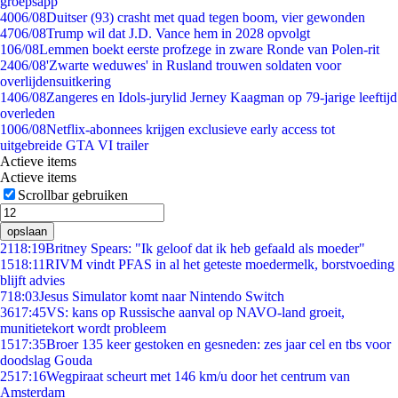
groepsapp
40
06/08
Duitser (93) crasht met quad tegen boom, vier gewonden
47
06/08
Trump wil dat J.D. Vance hem in 2028 opvolgt
1
06/08
Lemmen boekt eerste profzege in zware Ronde van Polen-rit
24
06/08
'Zwarte weduwes' in Rusland trouwen soldaten voor
overlijdensuitkering
14
06/08
Zangeres en Idols-jurylid Jerney Kaagman op 79-jarige leeftijd
overleden
10
06/08
Netflix-abonnees krijgen exclusieve early access tot
uitgebreide GTA VI trailer
Actieve items
Actieve items
Scrollbar gebruiken
opslaan
21
18:19
Britney Spears: "Ik geloof dat ik heb gefaald als moeder"
15
18:11
RIVM vindt PFAS in al het geteste moedermelk, borstvoeding
blijft advies
7
18:03
Jesus Simulator komt naar Nintendo Switch
36
17:45
VS: kans op Russische aanval op NAVO-land groeit,
munitietekort wordt probleem
15
17:35
Broer 135 keer gestoken en gesneden: zes jaar cel en tbs voor
doodslag Gouda
25
17:16
Wegpiraat scheurt met 146 km/u door het centrum van
Amsterdam