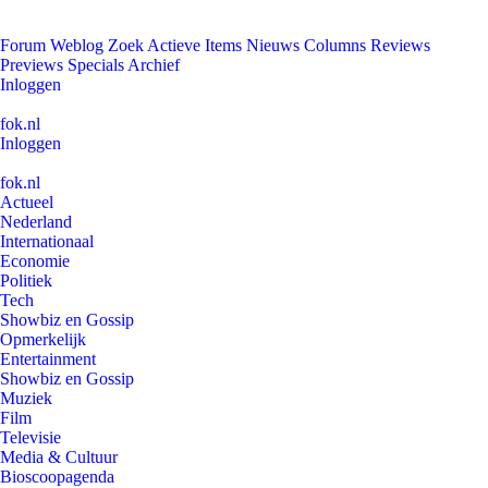
Forum
Weblog
Zoek
Actieve Items
Nieuws
Columns
Reviews
Previews
Specials
Archief
Inloggen
fok.nl
Inloggen
fok.nl
Actueel
Nederland
Internationaal
Economie
Politiek
Tech
Showbiz en Gossip
Opmerkelijk
Entertainment
Showbiz en Gossip
Muziek
Film
Televisie
Media & Cultuur
Bioscoopagenda