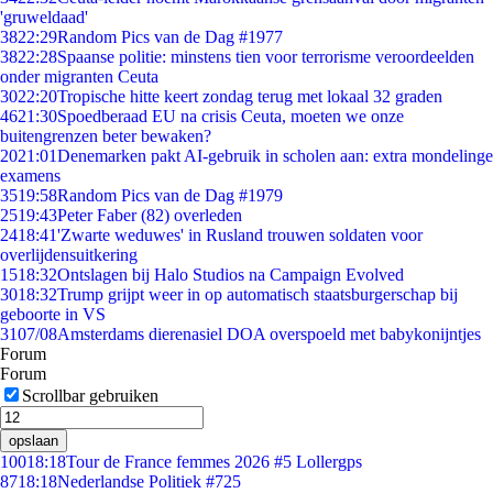
'gruweldaad'
38
22:29
Random Pics van de Dag #1977
38
22:28
Spaanse politie: minstens tien voor terrorisme veroordeelden
onder migranten Ceuta
30
22:20
Tropische hitte keert zondag terug met lokaal 32 graden
46
21:30
Spoedberaad EU na crisis Ceuta, moeten we onze
buitengrenzen beter bewaken?
20
21:01
Denemarken pakt AI-gebruik in scholen aan: extra mondelinge
examens
35
19:58
Random Pics van de Dag #1979
25
19:43
Peter Faber (82) overleden
24
18:41
'Zwarte weduwes' in Rusland trouwen soldaten voor
overlijdensuitkering
15
18:32
Ontslagen bij Halo Studios na Campaign Evolved
30
18:32
Trump grijpt weer in op automatisch staatsburgerschap bij
geboorte in VS
31
07/08
Amsterdams dierenasiel DOA overspoeld met babykonijntjes
Forum
Forum
Scrollbar gebruiken
opslaan
100
18:18
Tour de France femmes 2026 #5 Lollergps
87
18:18
Nederlandse Politiek #725