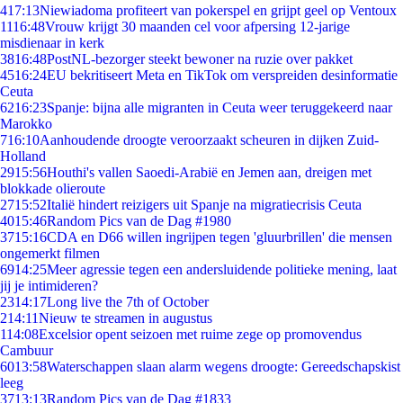
4
17:13
Niewiadoma profiteert van pokerspel en grijpt geel op Ventoux
11
16:48
Vrouw krijgt 30 maanden cel voor afpersing 12-jarige
misdienaar in kerk
38
16:48
PostNL-bezorger steekt bewoner na ruzie over pakket
45
16:24
EU bekritiseert Meta en TikTok om verspreiden desinformatie
Ceuta
62
16:23
Spanje: bijna alle migranten in Ceuta weer teruggekeerd naar
Marokko
7
16:10
Aanhoudende droogte veroorzaakt scheuren in dijken Zuid-
Holland
29
15:56
Houthi's vallen Saoedi-Arabië en Jemen aan, dreigen met
blokkade olieroute
27
15:52
Italië hindert reizigers uit Spanje na migratiecrisis Ceuta
40
15:46
Random Pics van de Dag #1980
37
15:16
CDA en D66 willen ingrijpen tegen 'gluurbrillen' die mensen
ongemerkt filmen
69
14:25
Meer agressie tegen een andersluidende politieke mening, laat
jij je intimideren?
23
14:17
Long live the 7th of October
2
14:11
Nieuw te streamen in augustus
1
14:08
Excelsior opent seizoen met ruime zege op promovendus
Cambuur
60
13:58
Waterschappen slaan alarm wegens droogte: Gereedschapskist
leeg
37
13:13
Random Pics van de Dag #1833