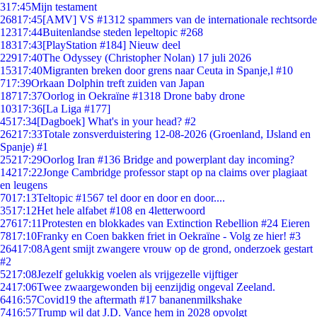
3
17:45
Mijn testament
268
17:45
[AMV] VS #1312 spammers van de internationale rechtsorde
123
17:44
Buitenlandse steden lepeltopic #268
183
17:43
[PlayStation #184] Nieuw deel
229
17:40
The Odyssey (Christopher Nolan) 17 juli 2026
153
17:40
Migranten breken door grens naar Ceuta in Spanje,l #10
7
17:39
Orkaan Dolphin treft zuiden van Japan
187
17:37
Oorlog in Oekraïne #1318 Drone baby drone
103
17:36
[La Liga #177]
45
17:34
[Dagboek] What's in your head? #2
262
17:33
Totale zonsverduistering 12-08-2026 (Groenland, IJsland en
Spanje) #1
252
17:29
Oorlog Iran #136 Bridge and powerplant day incoming?
142
17:22
Jonge Cambridge professor stapt op na claims over plagiaat
en leugens
70
17:13
Teltopic #1567 tel door en door en door....
35
17:12
Het hele alfabet #108 en 4letterwoord
276
17:11
Protesten en blokkades van Extinction Rebellion #24 Eieren
78
17:10
Franky en Coen bakken friet in Oekraïne - Volg ze hier! #3
264
17:08
Agent smijt zwangere vrouw op de grond, onderzoek gestart
#2
52
17:08
Jezelf gelukkig voelen als vrijgezelle vijftiger
24
17:06
Twee zwaargewonden bij eenzijdig ongeval Zeeland.
64
16:57
Covid19 the aftermath #17 bananenmilkshake
74
16:57
Trump wil dat J.D. Vance hem in 2028 opvolgt