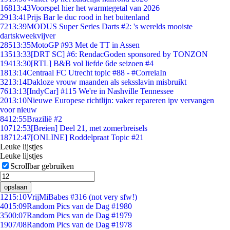
168
13:43
Voorspel hier het warmtegetal van 2026
29
13:41
Prijs Bar le duc rood in het buitenland
72
13:39
MODUS Super Series Darts #2: 's werelds mooiste
dartskweekvijver
285
13:35
MotoGP #93 Met de TT in Assen
135
13:33
[DRT SC] #6: RendacGoden sponsored by TONZON
194
13:30
[RTL] B&B vol liefde 6de seizoen #4
18
13:14
Centraal FC Utrecht topic #88 - #CorreiaIn
32
13:14
Dakloze vrouw maanden als seksslavin misbruikt
76
13:13
[IndyCar] #115 We're in Nashville Tennessee
20
13:10
Nieuwe Europese richtlijn: vaker repareren ipv vervangen
voor nieuw
84
12:55
Brazilië #2
107
12:53
[Breien] Deel 21, met zomerbreisels
187
12:47
[ONLINE] Roddelpraat Topic #21
Leuke lijstjes
Leuke lijstjes
Scrollbar gebruiken
opslaan
12
15:10
VrijMiBabes #316 (not very sfw!)
40
15:09
Random Pics van de Dag #1980
35
00:07
Random Pics van de Dag #1979
19
07/08
Random Pics van de Dag #1978