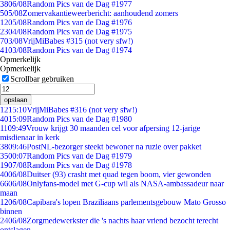
38
06/08
Random Pics van de Dag #1977
5
05/08
Zomervakantieweerbericht: aanhoudend zomers
12
05/08
Random Pics van de Dag #1976
23
04/08
Random Pics van de Dag #1975
7
03/08
VrijMiBabes #315 (not very sfw!)
41
03/08
Random Pics van de Dag #1974
Opmerkelijk
Opmerkelijk
Scrollbar gebruiken
opslaan
12
15:10
VrijMiBabes #316 (not very sfw!)
40
15:09
Random Pics van de Dag #1980
11
09:49
Vrouw krijgt 30 maanden cel voor afpersing 12-jarige
misdienaar in kerk
38
09:46
PostNL-bezorger steekt bewoner na ruzie over pakket
35
00:07
Random Pics van de Dag #1979
19
07/08
Random Pics van de Dag #1978
40
06/08
Duitser (93) crasht met quad tegen boom, vier gewonden
66
06/08
Onlyfans-model met G-cup wil als NASA-ambassadeur naar
maan
12
06/08
Capibara's lopen Braziliaans parlementsgebouw Mato Grosso
binnen
24
06/08
Zorgmedewerkster die 's nachts haar vriend bezocht terecht
ontslagen