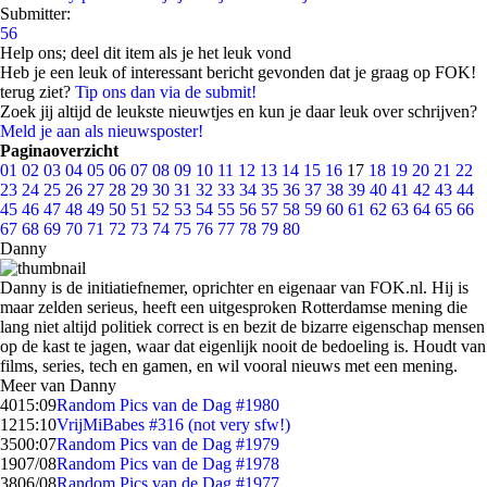
Submitter:
56
Help ons; deel dit item als je het leuk vond
Heb je een leuk of interessant bericht gevonden dat je graag op FOK!
terug ziet?
Tip ons dan via de submit!
Zoek jij altijd de leukste nieuwtjes en kun je daar leuk over schrijven?
Meld je aan als nieuwsposter!
Paginaoverzicht
01
02
03
04
05
06
07
08
09
10
11
12
13
14
15
16
17
18
19
20
21
22
23
24
25
26
27
28
29
30
31
32
33
34
35
36
37
38
39
40
41
42
43
44
45
46
47
48
49
50
51
52
53
54
55
56
57
58
59
60
61
62
63
64
65
66
67
68
69
70
71
72
73
74
75
76
77
78
79
80
Danny
Danny is de initiatiefnemer, oprichter en eigenaar van FOK.nl. Hij is
maar zelden serieus, heeft een uitgesproken Rotterdamse mening die
lang niet altijd politiek correct is en bezit de bizarre eigenschap mensen
op de kast te jagen, waar dat eigenlijk nooit de bedoeling is. Houdt van
films, series, tech en gamen, en wil vooral nieuws met een mening.
Meer van Danny
40
15:09
Random Pics van de Dag #1980
12
15:10
VrijMiBabes #316 (not very sfw!)
35
00:07
Random Pics van de Dag #1979
19
07/08
Random Pics van de Dag #1978
38
06/08
Random Pics van de Dag #1977