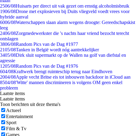
maan
25
06/08
Huisarts per direct uit vak gezet om ernstig alcoholmisbruik
19
06/08
Drone met explosieven bij Duits vliegveld voedt vrees voor
hybride aanval
60
06/08
Waterschappen slaan alarm wegens droogte: Gereedschapskist
leeg
24
06/08
Zorgmedewerkster die 's nachts haar vriend bezocht terecht
ontslagen
38
06/08
Random Pics van de Dag #1977
21
05/08
Tanken in België wordt nóg aantrekkelijker
34
05/08
Dirk sluit supermarkt op de Wallen na golf van diefstal en
agressie
12
05/08
Random Pics van de Dag #1976
6
04/08
Kraftwerk brengt ruimteschip terug naar Eindhoven
20
04/08
Apple vecht Britse eis tot inbouwen backdoor in iCloud aan
85
04/08
'Witte' mannen discrimineren is volgens OM geen enkel
probleem
Laatste items
Laatste items
Toon berichten uit deze thema's
Actueel
Entertainment
Sport
Film & Tv
Games