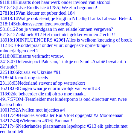
91
18:18
Huisarts doet haar werk onder invloed van alcohol
29
18:18
[Live Eredivisie #1785] We zijn begonnen!
278
18:15
Van kleuter tot puber deel 184
148
18:14
Wat je ook stemt, je krijgt in NL altijd Links Liberaal Beleid.
2
18:14
Scholensysteem tegenwoordig?
58
18:12
Zou je vreemdgaan in een relatie kunnen vergeven?
62
18:12
Zeikhoek #12 Het moet niet gekker worden # echt !!
189
18:10
[INFLUENCERS #296] Alles is welkom kneuzing of breuk
112
18:10
Roddelpraat onder vuur: ongepaste opmerkingen
minderjarigen deel 2
51
18:09
Huisarts verkracht vrouw.
24
18:07
Defensiepact Pakistan, Turkije en Saudi-Arabië bevat art.5
clausule?
225
18:06
Russia vs Ukraine #91
5
18:04
Ik rook nog steeds
231
18:03
Nederland stevent af op watertekort
162
18:03
Dingen waar je enorm vrolijk van wordt #3
1
18:02
de beheerder die mij oh zo moe maakt.
49
17:57
OM-Teamleider met kinderporno is oud-directeur van twee
basisscholen
100
17:52
Afvallen met injecties #4
183
17:49
Heracles-voetballer Rai Vloet opgepakt #2 Moordenaar
182
17:48
[Wielrennen #616] Brennan!
227
17:46
Nederlandse plaatsnamen lepeltopic #213 elk gehucht met
een bord telt