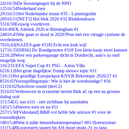
241
16:56
De bezuinigingen bij de NPO
125
16:54
Nederland toen
293
16:51
Het Nederlandse tennis #35 - Lamensgodin
269
16:51
[NET5] Het blok 2026 #32 Blokkendozen
55
16:50
Eeuwig voortleven
6
16:49
EK Atletiek 2026 te Birmingham #1
248
16:45
Wie gaan er dood in 2026?Post met een vleugje cynisme de
overledenen.
70
16:43
[HAZES-gate #118] Echt een leuk wijf
127
16:35
[SBS6] De Bondgenoten #318 Een klein kusje moet kunnen
22
16:28
Weer een parkeergarage dicht in Dordrecht, auto's zo snel
mogelijk weg
1
16:21
UEFA Super Cup #1 PSG - Aston Villa
62
16:12
Het grote dagelijkse Trump nieuws topic #31
5
16:11
Het gezellige Eurojackpot KNVB Bekertopic 2026/27 #1
85
16:03
Voorspellingstopic: Wie is hier de weerkundige? #16
121
16:02
Saxofoon sound (deel 2)
35
16:01
Vertrouwen in economie neemt flink af, op een na grootse
daling ooit
1
15:54
LG nas n1t1 - niet zichtbaar bij aansluiten
145
15:54
Sterren toen en nu #11
257
15:50
[Videoland] B&B vol liefde 6de seizoen #1 voor de
vooruitkijkers
180
15:48
Wat is jullie binnenhuistemperatuur? #81 Horrorzomer
111
15:48
Koopzegels sparen bij AH duurt straks 2x zo lang