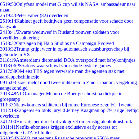
65
19:50
Onlyfans-model met G-cup wil als NASA-ambassadeur naar
maan
25
19:43
Peter Faber (82) overleden
25
19:14
Kabinet geeft bedrijven geen compensatie voor schade door
laagwater
24
18:41
'Zwarte weduwes' in Rusland trouwen soldaten voor
overlijdensuitkering
15
18:32
Ontslagen bij Halo Studios na Campaign Evolved
30
18:32
Trump grijpt weer in op automatisch staatsburgerschap bij
geboorte in VS
31
18:19
Amsterdams dierenasiel DOA overspoeld met babykonijntjes
19
18:06
PS5-doos waarschuwt voor einde fysieke games
23
17:58
OM eist TBS tegen verwarde man die agenten stak met
aardappelschilmesje
69
15:03
Israël meldt dood twee militairen in Zuid-Libanon, vergelding
aangekondigd
29
13:48
NPO-manager Menno de Boer geschorst na dickpic in
groepsapp
1
13:37
Nieuwkomers schitteren bij ruime Europese zege FC Twente
14
12:19
Zangeres en Idols-jurylid Jerney Kaagman op 79-jarige leeftijd
overleden
24
12:00
Huisarts per direct uit vak gezet om ernstig alcoholmisbruik
10
11:41
Netflix-abonnees krijgen exclusieve early access tot
uitgebreide GTA VI trailer
26
10:54
NAVO zet wegens Russische provocatie 250% meer