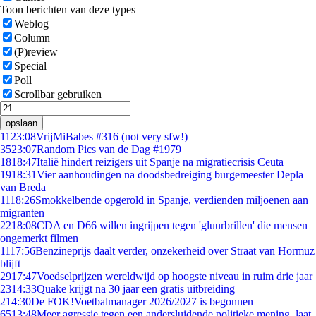
Toon berichten van deze types
Weblog
Column
(P)review
Special
Poll
Scrollbar gebruiken
opslaan
11
23:08
VrijMiBabes #316 (not very sfw!)
35
23:07
Random Pics van de Dag #1979
18
18:47
Italië hindert reizigers uit Spanje na migratiecrisis Ceuta
19
18:31
Vier aanhoudingen na doodsbedreiging burgemeester Depla
van Breda
11
18:26
Smokkelbende opgerold in Spanje, verdienden miljoenen aan
migranten
22
18:08
CDA en D66 willen ingrijpen tegen 'gluurbrillen' die mensen
ongemerkt filmen
11
17:56
Benzineprijs daalt verder, onzekerheid over Straat van Hormuz
blijft
29
17:47
Voedselprijzen wereldwijd op hoogste niveau in ruim drie jaar
23
14:33
Quake krijgt na 30 jaar een gratis uitbreiding
2
14:30
De FOK!Voetbalmanager 2026/2027 is begonnen
65
13:48
Meer agressie tegen een andersluidende politieke mening, laat