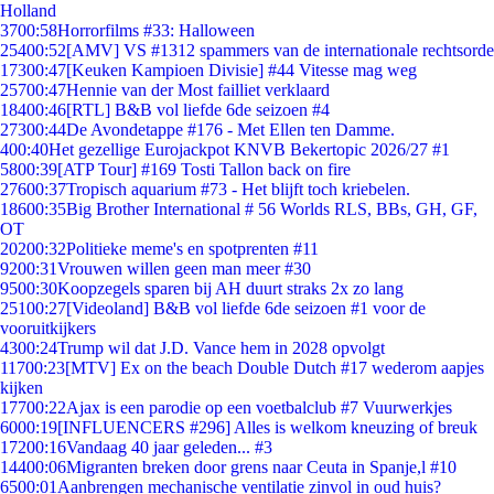
Holland
37
00:58
Horrorfilms #33: Halloween
254
00:52
[AMV] VS #1312 spammers van de internationale rechtsorde
173
00:47
[Keuken Kampioen Divisie] #44 Vitesse mag weg
257
00:47
Hennie van der Most failliet verklaard
184
00:46
[RTL] B&B vol liefde 6de seizoen #4
273
00:44
De Avondetappe #176 - Met Ellen ten Damme.
4
00:40
Het gezellige Eurojackpot KNVB Bekertopic 2026/27 #1
58
00:39
[ATP Tour] #169 Tosti Tallon back on fire
276
00:37
Tropisch aquarium #73 - Het blijft toch kriebelen.
186
00:35
Big Brother International # 56 Worlds RLS, BBs, GH, GF,
OT
202
00:32
Politieke meme's en spotprenten #11
92
00:31
Vrouwen willen geen man meer #30
95
00:30
Koopzegels sparen bij AH duurt straks 2x zo lang
251
00:27
[Videoland] B&B vol liefde 6de seizoen #1 voor de
vooruitkijkers
43
00:24
Trump wil dat J.D. Vance hem in 2028 opvolgt
117
00:23
[MTV] Ex on the beach Double Dutch #17 wederom aapjes
kijken
177
00:22
Ajax is een parodie op een voetbalclub #7 Vuurwerkjes
60
00:19
[INFLUENCERS #296] Alles is welkom kneuzing of breuk
172
00:16
Vandaag 40 jaar geleden... #3
144
00:06
Migranten breken door grens naar Ceuta in Spanje,l #10
65
00:01
Aanbrengen mechanische ventilatie zinvol in oud huis?