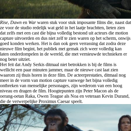
Rise
,
Dawn
en
War
waren stuk voor stuk imposante films die, naast dat
ze voor de studio redelijk wat geld in het laatje brachtten, lieten zien
dat zelfs met een cast die bijna volledig bestond uit acteurs die motion
capture uitvoerden en dus niet zelf te zien waren op het scherm, onwijs
goed konden werken. Het is dan ook geen verrassing dat zodra deze
nieuwe film begint, het publiek met gemak zich weer volledig kan
laten onderdompelen in de wereld, die met vernieuwde technieken er
nog beter uitziet.
Het feit dat Andy Serkis ditmaal niet betrokken is bij de films is
wellicht een paar minuten jammer, maar de nieuwe cast laat zien
waarom zij thuis horen in deze film. De acteerprestaties, ditmaal nog
meer in de vorm van motion capture vanwege het bijna volledig
ontbreken van menselijke personages, zijn wederom van een hoog
niveau en dragen de film. Hoogtepunten zijn Peter Macon als de
oerang-oetan Raka, Owen Teague als Noa en veteraan Kevin Durand,
die de verwerpelijke Proximus Caesar speelt.