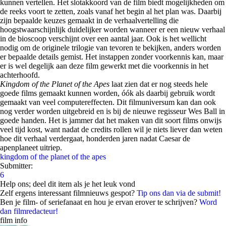
kunnen vertellen. Het slotakkoord van de film biedt mogelijkheden om
de reeks voort te zetten, zoals vanaf het begin al het plan was. Daarbij
zijn bepaalde keuzes gemaakt in de verhaalvertelling die
hoogstwaarschijnlijk duidelijker worden wanneer er een nieuw verhaal
in de bioscoop verschijnt over een aantal jaar. Ook is het wellicht
nodig om de originele trilogie van tevoren te bekijken, anders worden
er bepaalde details gemist. Het instappen zonder voorkennis kan, maar
er is wel degelijk aan deze film gewerkt met die voorkennis in het
achterhoofd.
Kingdom of the Planet of the Apes
laat zien dat er nog steeds hele
goede films gemaakt kunnen worden, óók als daarbij gebruik wordt
gemaakt van veel computereffecten. Dit filmuniversum kan dan ook
nog verder worden uitgebreid en is bij de nieuwe regisseur Wes Ball in
goede handen. Het is jammer dat het maken van dit soort films onwijs
veel tijd kost, want nadat de credits rollen wil je niets liever dan weten
hoe dit verhaal verdergaat, honderden jaren nadat Caesar de
apenplaneet uitriep.
kingdom of the planet of the apes
Submitter:
6
Help ons; deel dit item als je het leuk vond
Zelf ergens interessant filmnieuws gespot?
Tip ons dan via de submit!
Ben je film- of seriefanaat en hou je ervan erover te schrijven?
Word
dan filmredacteur!
film info