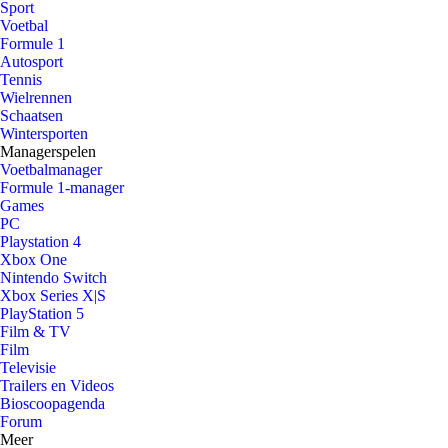
Sport
Voetbal
Formule 1
Autosport
Tennis
Wielrennen
Schaatsen
Wintersporten
Managerspelen
Voetbalmanager
Formule 1-manager
Games
PC
Playstation 4
Xbox One
Nintendo Switch
Xbox Series X|S
PlayStation 5
Film & TV
Film
Televisie
Trailers en Videos
Bioscoopagenda
Forum
Meer