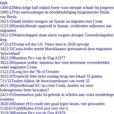
blijft
14
00:42
Meta krijgt half miljard boete voor mentale schade bij jongeren
19
00:12
Vier aanhoudingen na doodsbedreiging burgemeester Depla
van Breda
18
23:32
Italië hindert reizigers uit Spanje na migratiecrisis Ceuta
11
23:30
Smokkelbende opgerold in Spanje, verdienden miljoenen aan
migranten
59
22:53
Waterschappen slaan alarm wegens droogte: Gereedschapskist
leeg
47
22:43
Trump wil dat J.D. Vance hem in 2028 opvolgt
34
22:32
Ceuta-leider noemt Marokkaanse grensaanval door migranten
'gruweldaad'
38
22:29
Random Pics van de Dag #1977
38
22:28
Spaanse politie: minstens tien voor terrorisme veroordeelden
onder migranten Ceuta
15
22:25
Long live the 7th of October
30
22:20
Tropische hitte keert zondag terug met lokaal 32 graden
7
21:52
Trailers kijken: de bioscoopreleases van week 32
46
21:30
Spoedberaad EU na crisis Ceuta, moeten we onze
buitengrenzen beter bewaken?
24
21:01
Denemarken pakt AI-gebruik in scholen aan: extra mondelinge
examens
36
20:20
Duitser (93) crasht met quad tegen boom, vier gewonden
11
20:01
VrijMiBabes #316 (not very sfw!)
35
19:58
Random Pics van de Dag #1979