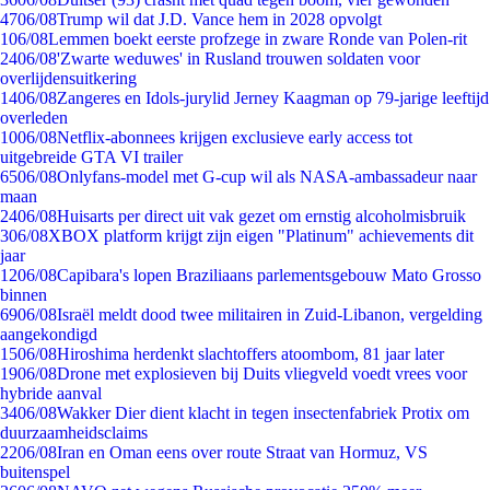
47
06/08
Trump wil dat J.D. Vance hem in 2028 opvolgt
1
06/08
Lemmen boekt eerste profzege in zware Ronde van Polen-rit
24
06/08
'Zwarte weduwes' in Rusland trouwen soldaten voor
overlijdensuitkering
14
06/08
Zangeres en Idols-jurylid Jerney Kaagman op 79-jarige leeftijd
overleden
10
06/08
Netflix-abonnees krijgen exclusieve early access tot
uitgebreide GTA VI trailer
65
06/08
Onlyfans-model met G-cup wil als NASA-ambassadeur naar
maan
24
06/08
Huisarts per direct uit vak gezet om ernstig alcoholmisbruik
3
06/08
XBOX platform krijgt zijn eigen "Platinum" achievements dit
jaar
12
06/08
Capibara's lopen Braziliaans parlementsgebouw Mato Grosso
binnen
69
06/08
Israël meldt dood twee militairen in Zuid-Libanon, vergelding
aangekondigd
15
06/08
Hiroshima herdenkt slachtoffers atoombom, 81 jaar later
19
06/08
Drone met explosieven bij Duits vliegveld voedt vrees voor
hybride aanval
34
06/08
Wakker Dier dient klacht in tegen insectenfabriek Protix om
duurzaamheidsclaims
22
06/08
Iran en Oman eens over route Straat van Hormuz, VS
buitenspel