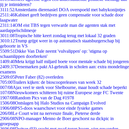
jij je intimideren?
31
11:52
Amsterdams dierenasiel DOA overspoeld met babykonijntjes
25
11:46
Kabinet geeft bedrijven geen compensatie voor schade door
laagwater
23
11:14
OM eist TBS tegen verwarde man die agenten stak met
aardappelschilmesje
30
11:08
Tropische hitte keert zondag terug met lokaal 32 graden
30
10:12
Trump grijpt weer in op automatisch staatsburgerschap bij
geboorte in VS
55
09:51
Dikke Van Dale neemt 'vulvalippen' op: 'stigma op
schaamlippen doorbreken'
14
09:40
Meta krijgt half miljard boete voor mentale schade bij jongeren
24
09:37
Denemarken pakt AI-gebruik in scholen aan: extra mondelinge
examens
25
09:05
Peter Faber (82) overleden
7
05:00
Trailers kijken: de bioscoopreleases van week 32
0
07/08
Ajax veel te sterk voor Shelbourne, maar houdt schade beperkt
1
07/08
Nieuwkomers schitteren bij ruime Europese zege FC Twente
19
07/08
Random Pics van de Dag #1978
15
06/08
Ontslagen bij Halo Studios na Campaign Evolved
19
06/08
PS5-doos waarschuwt voor einde fysieke games
2
06/08
Le Court wint na nerveuze finale, Pieterse derde
29
06/08
NPO-manager Menno de Boer geschorst na dickpic in
groepsapp
36
06/08
Duitser (93) crasht met quad tegen boom, vier gewonden