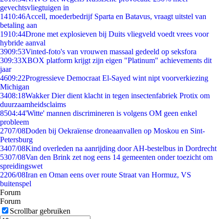
gevechtsvliegtuigen in
14
10:46
Accell, moederbedrijf Sparta en Batavus, vraagt uitstel van
betaling aan
19
10:44
Drone met explosieven bij Duits vliegveld voedt vrees voor
hybride aanval
39
09:53
Vinted-foto's van vrouwen massaal gedeeld op seksfora
3
09:33
XBOX platform krijgt zijn eigen "Platinum" achievements dit
jaar
46
09:22
Progressieve Democraat El-Sayed wint nipt voorverkiezing
Michigan
34
08:18
Wakker Dier dient klacht in tegen insectenfabriek Protix om
duurzaamheidsclaims
85
04:44
'Witte' mannen discrimineren is volgens OM geen enkel
probleem
27
07/08
Doden bij Oekraïense droneaanvallen op Moskou en Sint-
Petersburg
34
07/08
Kind overleden na aanrijding door AH-bestelbus in Dordrecht
53
07/08
Van den Brink zet nog eens 14 gemeenten onder toezicht om
spreidingswet
22
06/08
Iran en Oman eens over route Straat van Hormuz, VS
buitenspel
Forum
Forum
Scrollbar gebruiken