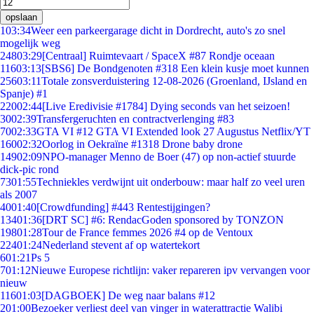
opslaan
1
03:34
Weer een parkeergarage dicht in Dordrecht, auto's zo snel
mogelijk weg
248
03:29
[Centraal] Ruimtevaart / SpaceX #87 Rondje oceaan
116
03:13
[SBS6] De Bondgenoten #318 Een klein kusje moet kunnen
256
03:11
Totale zonsverduistering 12-08-2026 (Groenland, IJsland en
Spanje) #1
220
02:44
[Live Eredivisie #1784] Dying seconds van het seizoen!
30
02:39
Transfergeruchten en contractverlenging #83
70
02:33
GTA VI #12 GTA VI Extended look 27 Augustus Netflix/YT
160
02:32
Oorlog in Oekraïne #1318 Drone baby drone
149
02:09
NPO-manager Menno de Boer (47) op non-actief stuurde
dick-pic rond
73
01:55
Techniekles verdwijnt uit onderbouw: maar half zo veel uren
als 2007
40
01:40
[Crowdfunding] #443 Rentestijgingen?
134
01:36
[DRT SC] #6: RendacGoden sponsored by TONZON
198
01:28
Tour de France femmes 2026 #4 op de Ventoux
224
01:24
Nederland stevent af op watertekort
6
01:21
Ps 5
7
01:12
Nieuwe Europese richtlijn: vaker repareren ipv vervangen voor
nieuw
116
01:03
[DAGBOEK] De weg naar balans #12
2
01:00
Bezoeker verliest deel van vinger in waterattractie Walibi