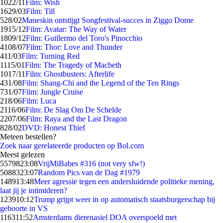
10
22/11
Film: Wish
16
29/03
Film: Till
5
28/02
Maneskin ontstijgt Songfestival-succes in Ziggo Dome
19
15/12
Film: Avatar: The Way of Water
18
09/12
Film: Guillermo del Toro's Pinocchio
41
08/07
Film: Thor: Love and Thunder
4
11/03
Film: Turning Red
11
15/01
Film: The Tragedy of Macbeth
10
17/11
Film: Ghostbusters: Afterlife
4
31/08
Film: Shang-Chi and the Legend of the Ten Rings
7
31/07
Film: Jungle Cruise
2
18/06
Film: Luca
21
16/06
Film: De Slag Om De Schelde
22
07/06
Film: Raya and the Last Dragon
8
28/02
DVD: Honest Thief
Meteen bestellen?
Zoek naar gerelateerde producten op Bol.com
Meest gelezen
55798
23:08
VrijMiBabes #316 (not very sfw!)
50883
23:07
Random Pics van de Dag #1979
1489
13:48
Meer agressie tegen een andersluidende politieke mening,
laat jij je intimideren?
1239
10:12
Trump grijpt weer in op automatisch staatsburgerschap bij
geboorte in VS
1163
11:52
Amsterdams dierenasiel DOA overspoeld met