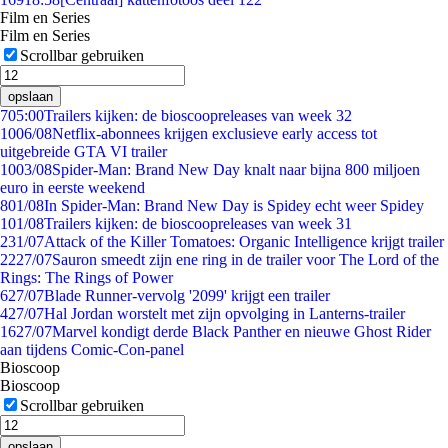
Film en Series
Film en Series
Scrollbar gebruiken
opslaan
7
05:00
Trailers kijken: de bioscoopreleases van week 32
10
06/08
Netflix-abonnees krijgen exclusieve early access tot
uitgebreide GTA VI trailer
10
03/08
Spider-Man: Brand New Day knalt naar bijna 800 miljoen
euro in eerste weekend
8
01/08
In Spider-Man: Brand New Day is Spidey echt weer Spidey
1
01/08
Trailers kijken: de bioscoopreleases van week 31
2
31/07
Attack of the Killer Tomatoes: Organic Intelligence krijgt trailer
22
27/07
Sauron smeedt zijn ene ring in de trailer voor The Lord of the
Rings: The Rings of Power
6
27/07
Blade Runner-vervolg '2099' krijgt een trailer
4
27/07
Hal Jordan worstelt met zijn opvolging in Lanterns-trailer
16
27/07
Marvel kondigt derde Black Panther en nieuwe Ghost Rider
aan tijdens Comic-Con-panel
Bioscoop
Bioscoop
Scrollbar gebruiken
opslaan