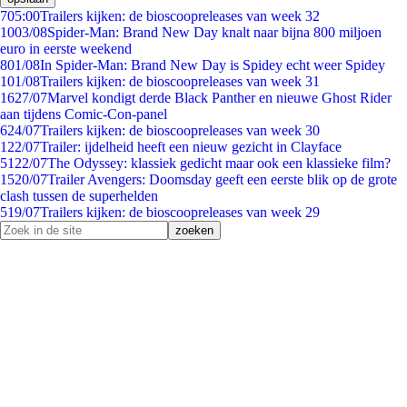
7
05:00
Trailers kijken: de bioscoopreleases van week 32
10
03/08
Spider-Man: Brand New Day knalt naar bijna 800 miljoen
euro in eerste weekend
8
01/08
In Spider-Man: Brand New Day is Spidey echt weer Spidey
1
01/08
Trailers kijken: de bioscoopreleases van week 31
16
27/07
Marvel kondigt derde Black Panther en nieuwe Ghost Rider
aan tijdens Comic-Con-panel
6
24/07
Trailers kijken: de bioscoopreleases van week 30
1
22/07
Trailer: ijdelheid heeft een nieuw gezicht in Clayface
51
22/07
The Odyssey: klassiek gedicht maar ook een klassieke film?
15
20/07
Trailer Avengers: Doomsday geeft een eerste blik op de grote
clash tussen de superhelden
5
19/07
Trailers kijken: de bioscoopreleases van week 29