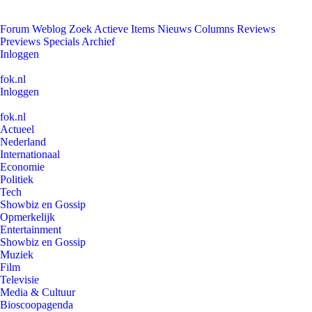
Forum
Weblog
Zoek
Actieve Items
Nieuws
Columns
Reviews
Previews
Specials
Archief
Inloggen
fok.nl
Inloggen
fok.nl
Actueel
Nederland
Internationaal
Economie
Politiek
Tech
Showbiz en Gossip
Opmerkelijk
Entertainment
Showbiz en Gossip
Muziek
Film
Televisie
Media & Cultuur
Bioscoopagenda