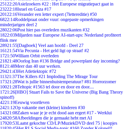
251
22:20
Asielzoekers #22 : Het Europese migratiepact gaat in
232
22:18
Israel en Gaza #17
201
22:16
Verander een letter expert (7lettereditie) #50
68
22:14
Roddelpraat onder vuur: ongepaste opmerkingen
minderjarigen deel 2
280
22:06
Post hier pas overleden muzikanten #32
18
22:03
Miljarden naar Europese AI-start-ups: Nederland profiteert
flink mee
289
21:55
[Dagboek] Veel aan hoofd - Deel 27
161
21:54
Via Pecunia - Het geld ligt op straat! #2
17
21:50
William Orbit overleden
218
21:48
Oorlog Iran #136 Bridge and powerplant day incoming?
81
21:48
Meer dan 40 uur werken.
294
21:43
Het Atletiektopic #72
113
21:37
The Killers #21 Imploding The Mirage Tour
173
21:28
Wat is jullie binnenhuistemperatuur? #81 Horrorzomer
100
21:28
Teltopic #1563 tel door en door en door....
17
21:26
[HBO] Stuart Fails to Save the Universe (Big Bang Theory
spinoff)
42
21:19
Eeuwig voortleven
24
21:12
Op vakantie met (kleine) kinderen #30
143
21:08
Zaken waar je je echt dood aan ergert #17 - Werklui
248
20:58
Afbeeldingen die je gemaakt hebt met AI
179
20:53
Laatst gekochte CD/LP/MuziekDVD deel 75 | koopjes
118
20:45
Het RLS Social Media-topic #160 Zonder Kolonel!!