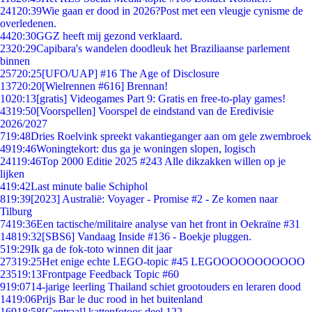
241
20:39
Wie gaan er dood in 2026?Post met een vleugje cynisme de
overledenen.
44
20:30
GGZ heeft mij gezond verklaard.
23
20:29
Capibara's wandelen doodleuk het Braziliaanse parlement
binnen
257
20:25
[UFO/UAP] #16 The Age of Disclosure
137
20:20
[Wielrennen #616] Brennan!
10
20:13
[gratis] Videogames Part 9: Gratis en free-to-play games!
43
19:50
[Voorspellen] Voorspel de eindstand van de Eredivisie
2026/2027
7
19:48
Dries Roelvink spreekt vakantieganger aan om gele zwembroek
49
19:46
Woningtekort: dus ga je woningen slopen, logisch
241
19:46
Top 2000 Editie 2025 #243 Alle dikzakken willen op je
lijken
4
19:42
Last minute balie Schiphol
8
19:39
[2023] Australië: Voyager - Promise #2 - Ze komen naar
Tilburg
74
19:36
Een tactische/militaire analyse van het front in Oekraïne #31
148
19:32
[SBS6] Vandaag Inside #136 - Boekje pluggen.
5
19:29
Ik ga de fok-toto winnen dit jaar
273
19:25
Het enige echte LEGO-topic #45 LEGOOOOOOOOOOO
235
19:13
Frontpage Feedback Topic #60
9
19:07
14-jarige leerling Thailand schiet grootouders en leraren dood
14
19:06
Prijs Bar le duc rood in het buitenland
169
18:58
[Centraal] kattenfotoos deel 122