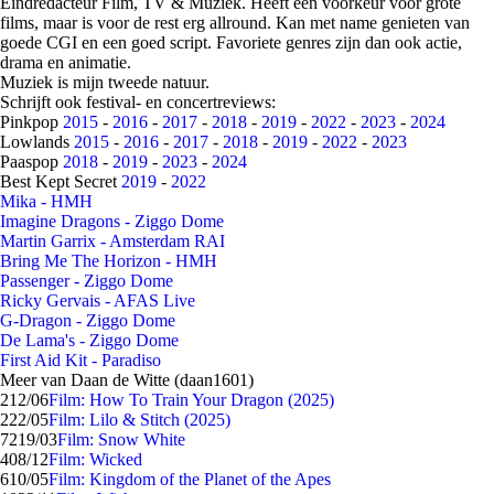
Eindredacteur Film, TV & Muziek. Heeft een voorkeur voor grote
films, maar is voor de rest erg allround. Kan met name genieten van
goede CGI en een goed script. Favoriete genres zijn dan ook actie,
drama en animatie.
Muziek is mijn tweede natuur.
Schrijft ook festival- en concertreviews:
Pinkpop
2015
-
2016
-
2017
-
2018
-
2019
-
2022
-
2023
-
2024
Lowlands
2015
-
2016
-
2017
-
2018
-
2019
-
2022
-
2023
Paaspop
2018
-
2019
-
2023
-
2024
Best Kept Secret
2019
-
2022
Mika - HMH
Imagine Dragons - Ziggo Dome
Martin Garrix - Amsterdam RAI
Bring Me The Horizon - HMH
Passenger - Ziggo Dome
Ricky Gervais - AFAS Live
G-Dragon - Ziggo Dome
De Lama's - Ziggo Dome
First Aid Kit - Paradiso
Meer van Daan de Witte (daan1601)
2
12/06
Film: How To Train Your Dragon (2025)
2
22/05
Film: Lilo & Stitch (2025)
72
19/03
Film: Snow White
4
08/12
Film: Wicked
6
10/05
Film: Kingdom of the Planet of the Apes