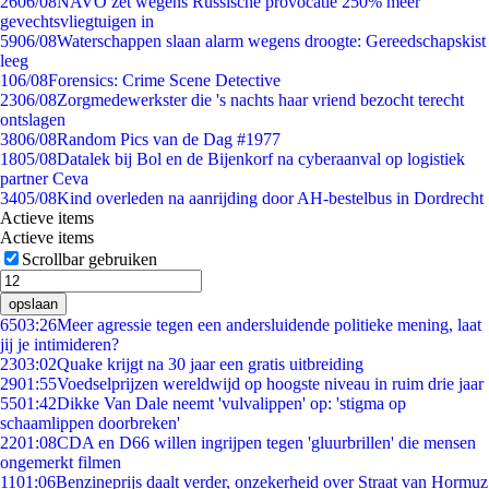
26
06/08
NAVO zet wegens Russische provocatie 250% meer
gevechtsvliegtuigen in
59
06/08
Waterschappen slaan alarm wegens droogte: Gereedschapskist
leeg
1
06/08
Forensics: Crime Scene Detective
23
06/08
Zorgmedewerkster die 's nachts haar vriend bezocht terecht
ontslagen
38
06/08
Random Pics van de Dag #1977
18
05/08
Datalek bij Bol en de Bijenkorf na cyberaanval op logistiek
partner Ceva
34
05/08
Kind overleden na aanrijding door AH-bestelbus in Dordrecht
Actieve items
Actieve items
Scrollbar gebruiken
opslaan
65
03:26
Meer agressie tegen een andersluidende politieke mening, laat
jij je intimideren?
23
03:02
Quake krijgt na 30 jaar een gratis uitbreiding
29
01:55
Voedselprijzen wereldwijd op hoogste niveau in ruim drie jaar
55
01:42
Dikke Van Dale neemt 'vulvalippen' op: 'stigma op
schaamlippen doorbreken'
22
01:08
CDA en D66 willen ingrijpen tegen 'gluurbrillen' die mensen
ongemerkt filmen
11
01:06
Benzineprijs daalt verder, onzekerheid over Straat van Hormuz