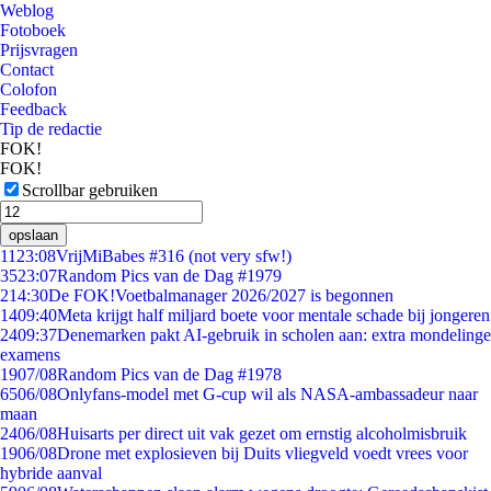
Weblog
Fotoboek
Prijsvragen
Contact
Colofon
Feedback
Tip de redactie
FOK!
FOK!
Scrollbar gebruiken
opslaan
11
23:08
VrijMiBabes #316 (not very sfw!)
35
23:07
Random Pics van de Dag #1979
2
14:30
De FOK!Voetbalmanager 2026/2027 is begonnen
14
09:40
Meta krijgt half miljard boete voor mentale schade bij jongeren
24
09:37
Denemarken pakt AI-gebruik in scholen aan: extra mondelinge
examens
19
07/08
Random Pics van de Dag #1978
65
06/08
Onlyfans-model met G-cup wil als NASA-ambassadeur naar
maan
24
06/08
Huisarts per direct uit vak gezet om ernstig alcoholmisbruik
19
06/08
Drone met explosieven bij Duits vliegveld voedt vrees voor
hybride aanval