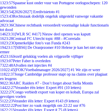
13
23:57
Spaanse kust onder vuur van Portugese oorlogsschepen: 120
gewonden
38
23:54
[2026/2027] Eredivisietoto #1
15
23:43
Rechtszaak dodelijk ongeluk uitgesteld vanwege vakantie
advocaat
28
23:36
Chinese rechtbank veroordeelt voormalige lokale functionaris
tot dood
146
23:31
[WLR SC #417] Nieuw deel openen was kaputt
16
23:28
Centraal FC Utrecht topic #88 - #CorreiaIn
10
23:23
Opmerkelijke foto's van Funda #243
194
23:17
[SBS6] De Oranjezomer #10 Helene je kan het niet stop
ermee
45
23:16
Jezelf gelukkig voelen als vrijgezelle vijftiger
19
23:07
Peter Faber is overleden
73
22:48
Afvallen met injecties #4
110
22:45
[FOK!Voetbalmanager 2026/2027] #1 We zijn er weer
118
22:37
Jonge Cambridge professor stapt op na claims over plagiaat
en leugens
90
22:36
ARC Raiders #7 - Don’t forget about Stella Montis
144
22:27
Verander één letter: Expert #91 (10 letters)
32
22:27
Congo verbiedt export van koper en kobalt, Europa zal
gevolgen voelen
51
22:23
Verander één letter: Expert #143 (9 letters)
182
22:22
Post hier zo vaak mogelijk om 22:22 uur #76
16
22:21
Verander één letter. Expert # 75 (8 letters)