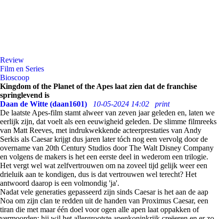
Review
Film en Series
Bioscoop
Kingdom of the Planet of the Apes laat zien dat de franchise
springlevend is
Daan de Witte (daan1601)
10-05-2024 14:02
print
De laatste Apes-film stamt alweer van zeven jaar geleden en, laten we
eerlijk zijn, dat voelt als een eeuwigheid geleden. De slimme filmreeks
van Matt Reeves, met indrukwekkende acteerprestaties van Andy
Serkis als Caesar krijgt dus jaren later tóch nog een vervolg door de
overname van 20th Century Studios door The Walt Disney Company
en volgens de makers is het een eerste deel in wederom een trilogie.
Het vergt wel wat zelfvertrouwen om na zoveel tijd gelijk weer een
drieluik aan te kondigen, dus is dat vertrouwen wel terecht? Het
antwoord daarop is een volmondig 'ja'.
Nadat vele generaties gepasseerd zijn sinds Caesar is het aan de aap
Noa om zijn clan te redden uit de handen van Proximus Caesar, een
tiran die met maar één doel voor ogen alle apen laat oppakken of
vermoorden; hij wil het allergrootste apenkoninkrijk creëeren en er zo