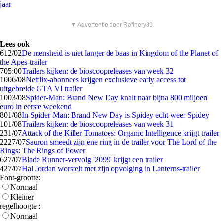
jaar
▼ Advertentie door Refinery89
Lees ook
6
12/02
De mensheid is niet langer de baas in Kingdom of the Planet of
the Apes-trailer
7
05:00
Trailers kijken: de bioscoopreleases van week 32
10
06/08
Netflix-abonnees krijgen exclusieve early access tot
uitgebreide GTA VI trailer
10
03/08
Spider-Man: Brand New Day knalt naar bijna 800 miljoen
euro in eerste weekend
8
01/08
In Spider-Man: Brand New Day is Spidey echt weer Spidey
1
01/08
Trailers kijken: de bioscoopreleases van week 31
2
31/07
Attack of the Killer Tomatoes: Organic Intelligence krijgt trailer
22
27/07
Sauron smeedt zijn ene ring in de trailer voor The Lord of the
Rings: The Rings of Power
6
27/07
Blade Runner-vervolg '2099' krijgt een trailer
4
27/07
Hal Jordan worstelt met zijn opvolging in Lanterns-trailer
Font-grootte:
Normaal
Kleiner
regelhoogte :
Normaal