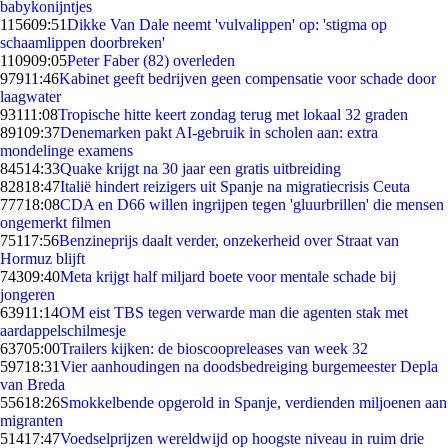
babykonijntjes
1156
09:51
Dikke Van Dale neemt 'vulvalippen' op: 'stigma op
schaamlippen doorbreken'
1109
09:05
Peter Faber (82) overleden
979
11:46
Kabinet geeft bedrijven geen compensatie voor schade door
laagwater
931
11:08
Tropische hitte keert zondag terug met lokaal 32 graden
891
09:37
Denemarken pakt AI-gebruik in scholen aan: extra
mondelinge examens
845
14:33
Quake krijgt na 30 jaar een gratis uitbreiding
828
18:47
Italië hindert reizigers uit Spanje na migratiecrisis Ceuta
777
18:08
CDA en D66 willen ingrijpen tegen 'gluurbrillen' die mensen
ongemerkt filmen
751
17:56
Benzineprijs daalt verder, onzekerheid over Straat van
Hormuz blijft
743
09:40
Meta krijgt half miljard boete voor mentale schade bij
jongeren
639
11:14
OM eist TBS tegen verwarde man die agenten stak met
aardappelschilmesje
637
05:00
Trailers kijken: de bioscoopreleases van week 32
597
18:31
Vier aanhoudingen na doodsbedreiging burgemeester Depla
van Breda
556
18:26
Smokkelbende opgerold in Spanje, verdienden miljoenen aan
migranten
514
17:47
Voedselprijzen wereldwijd op hoogste niveau in ruim drie