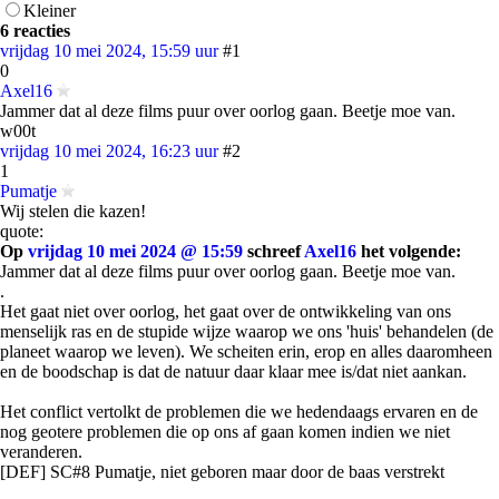
Kleiner
6 reacties
vrijdag 10 mei 2024, 15:59 uur
#1
0
Axel16
Jammer dat al deze films puur over oorlog gaan. Beetje moe van.
w00t
vrijdag 10 mei 2024, 16:23 uur
#2
1
Pumatje
Wij stelen die kazen!
quote:
Op
vrijdag 10 mei 2024 @ 15:59
schreef
Axel16
het volgende:
Jammer dat al deze films puur over oorlog gaan. Beetje moe van.
.
Het gaat niet over oorlog, het gaat over de ontwikkeling van ons
menselijk ras en de stupide wijze waarop we ons 'huis' behandelen (de
planeet waarop we leven). We scheiten erin, erop en alles daaromheen
en de boodschap is dat de natuur daar klaar mee is/dat niet aankan.
Het conflict vertolkt de problemen die we hedendaags ervaren en de
nog geotere problemen die op ons af gaan komen indien we niet
veranderen.
[DEF] SC#8 Pumatje, niet geboren maar door de baas verstrekt