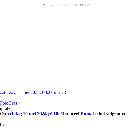
▼ Advertentie door Refinery89
zaterdag 11 mei 2024, 00:28 uur
#3
1
FoieGras
quote:
Op
vrijdag 10 mei 2024 @ 16:23
schreef
Pumatje
het volgende:
[..]
.