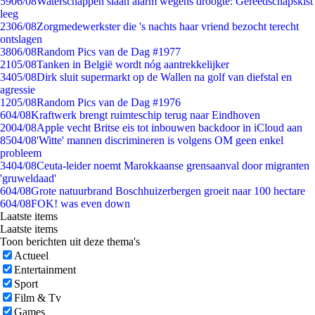
59
06/08
Waterschappen slaan alarm wegens droogte: Gereedschapskist
leeg
23
06/08
Zorgmedewerkster die 's nachts haar vriend bezocht terecht
ontslagen
38
06/08
Random Pics van de Dag #1977
21
05/08
Tanken in België wordt nóg aantrekkelijker
34
05/08
Dirk sluit supermarkt op de Wallen na golf van diefstal en
agressie
12
05/08
Random Pics van de Dag #1976
6
04/08
Kraftwerk brengt ruimteschip terug naar Eindhoven
20
04/08
Apple vecht Britse eis tot inbouwen backdoor in iCloud aan
85
04/08
'Witte' mannen discrimineren is volgens OM geen enkel
probleem
34
04/08
Ceuta-leider noemt Marokkaanse grensaanval door migranten
'gruweldaad'
6
04/08
Grote natuurbrand Boschhuizerbergen groeit naar 100 hectare
6
04/08
FOK! was even down
Laatste items
Laatste items
Toon berichten uit deze thema's
Actueel
Entertainment
Sport
Film & Tv
Games