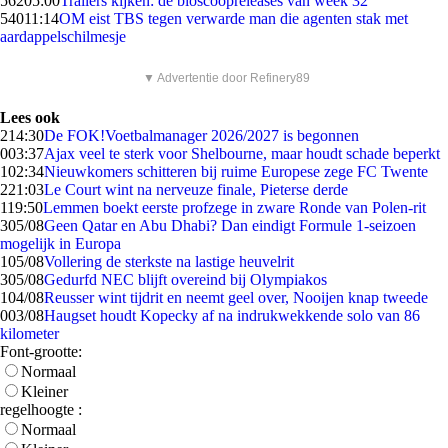
562
05:00
Trailers kijken: de bioscoopreleases van week 32
540
11:14
OM eist TBS tegen verwarde man die agenten stak met
aardappelschilmesje
▼ Advertentie door Refinery89
Lees ook
2
14:30
De FOK!Voetbalmanager 2026/2027 is begonnen
0
03:37
Ajax veel te sterk voor Shelbourne, maar houdt schade beperkt
1
02:34
Nieuwkomers schitteren bij ruime Europese zege FC Twente
2
21:03
Le Court wint na nerveuze finale, Pieterse derde
1
19:50
Lemmen boekt eerste profzege in zware Ronde van Polen-rit
3
05/08
Geen Qatar en Abu Dhabi? Dan eindigt Formule 1-seizoen
mogelijk in Europa
1
05/08
Vollering de sterkste na lastige heuvelrit
3
05/08
Gedurfd NEC blijft overeind bij Olympiakos
1
04/08
Reusser wint tijdrit en neemt geel over, Nooijen knap tweede
0
03/08
Haugset houdt Kopecky af na indrukwekkende solo van 86
kilometer
Font-grootte:
Normaal
Kleiner
regelhoogte :
Normaal