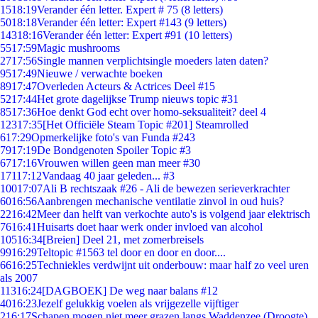
15
18:19
Verander één letter. Expert # 75 (8 letters)
50
18:18
Verander één letter: Expert #143 (9 letters)
143
18:16
Verander één letter: Expert #91 (10 letters)
55
17:59
Magic mushrooms
27
17:56
Single mannen verplichtsingle moeders laten daten?
95
17:49
Nieuwe / verwachte boeken
89
17:47
Overleden Acteurs & Actrices Deel #15
52
17:44
Het grote dagelijkse Trump nieuws topic #31
85
17:36
Hoe denkt God echt over homo-seksualiteit? deel 4
123
17:35
[Het Officiële Steam Topic #201] Steamrolled
6
17:29
Opmerkelijke foto's van Funda #243
79
17:19
De Bondgenoten Spoiler Topic #3
67
17:16
Vrouwen willen geen man meer #30
171
17:12
Vandaag 40 jaar geleden... #3
100
17:07
Ali B rechtszaak #26 - Ali de bewezen serieverkrachter
60
16:56
Aanbrengen mechanische ventilatie zinvol in oud huis?
22
16:42
Meer dan helft van verkochte auto's is volgend jaar elektrisch
76
16:41
Huisarts doet haar werk onder invloed van alcohol
105
16:34
[Breien] Deel 21, met zomerbreisels
99
16:29
Teltopic #1563 tel door en door en door....
66
16:25
Techniekles verdwijnt uit onderbouw: maar half zo veel uren
als 2007
113
16:24
[DAGBOEK] De weg naar balans #12
40
16:23
Jezelf gelukkig voelen als vrijgezelle vijftiger
2
16:17
Schapen mogen niet meer grazen langs Waddenzee (Droogte)