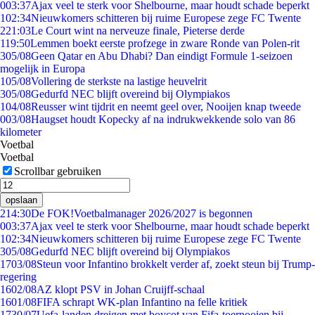
0
03:37
Ajax veel te sterk voor Shelbourne, maar houdt schade beperkt
1
02:34
Nieuwkomers schitteren bij ruime Europese zege FC Twente
2
21:03
Le Court wint na nerveuze finale, Pieterse derde
1
19:50
Lemmen boekt eerste profzege in zware Ronde van Polen-rit
3
05/08
Geen Qatar en Abu Dhabi? Dan eindigt Formule 1-seizoen
mogelijk in Europa
1
05/08
Vollering de sterkste na lastige heuvelrit
3
05/08
Gedurfd NEC blijft overeind bij Olympiakos
1
04/08
Reusser wint tijdrit en neemt geel over, Nooijen knap tweede
0
03/08
Haugset houdt Kopecky af na indrukwekkende solo van 86
kilometer
Voetbal
Voetbal
Scrollbar gebruiken
opslaan
2
14:30
De FOK!Voetbalmanager 2026/2027 is begonnen
0
03:37
Ajax veel te sterk voor Shelbourne, maar houdt schade beperkt
1
02:34
Nieuwkomers schitteren bij ruime Europese zege FC Twente
3
05/08
Gedurfd NEC blijft overeind bij Olympiakos
17
03/08
Steun voor Infantino brokkelt verder af, zoekt steun bij Trump-
regering
16
02/08
AZ klopt PSV in Johan Cruijff-schaal
16
01/08
FIFA schrapt WK-plan Infantino na felle kritiek
17
30/07
Uefa-landen dreigen met boycot van Fifa-toernooien bij