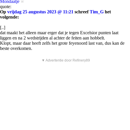
Mondaatje
quote:
Op
vrijdag 25 augustus 2023 @ 11:21
schreef
Tim_G
het
volgende:
[..]
dat maakt het alleen maar erger dat je tegen Excelsior punten laat
liggen en na 2 wedstrijden al achter de feiten aan hobbelt.
Klopt, maar daar heeft zelfs het grote feyenoord last van, dus kan de
beste overkomen.
▼ Advertentie door Refinery89