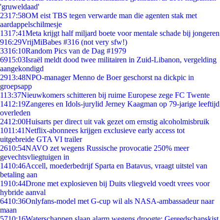
'gruweldaad'
23
17:58
OM eist TBS tegen verwarde man die agenten stak met
aardappelschilmesje
13
17:41
Meta krijgt half miljard boete voor mentale schade bij jongeren
9
16:29
VrijMiBabes #316 (not very sfw!)
33
16:10
Random Pics van de Dag #1979
69
15:03
Israël meldt dood twee militairen in Zuid-Libanon, vergelding
aangekondigd
29
13:48
NPO-manager Menno de Boer geschorst na dickpic in
groepsapp
1
13:37
Nieuwkomers schitteren bij ruime Europese zege FC Twente
14
12:19
Zangeres en Idols-jurylid Jerney Kaagman op 79-jarige leeftijd
overleden
24
12:00
Huisarts per direct uit vak gezet om ernstig alcoholmisbruik
10
11:41
Netflix-abonnees krijgen exclusieve early access tot
uitgebreide GTA VI trailer
26
10:54
NAVO zet wegens Russische provocatie 250% meer
gevechtsvliegtuigen in
14
10:46
Accell, moederbedrijf Sparta en Batavus, vraagt uitstel van
betaling aan
19
10:44
Drone met explosieven bij Duits vliegveld voedt vrees voor
hybride aanval
64
10:36
Onlyfans-model met G-cup wil als NASA-ambassadeur naar
maan
57
10:16
Waterschappen slaan alarm wegens droogte: Gereedschapskist