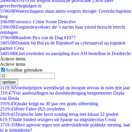
26
06/08
NAVO zet wegens Russische provocatie 250% meer
gevechtsvliegtuigen in
57
06/08
Waterschappen slaan alarm wegens droogte: Gereedschapskist
leeg
1
06/08
Forensics: Crime Scene Detective
23
06/08
Zorgmedewerkster die 's nachts haar vriend bezocht terecht
ontslagen
37
06/08
Random Pics van de Dag #1977
18
05/08
Datalek bij Bol en de Bijenkorf na cyberaanval op logistiek
partner Ceva
34
05/08
Kind overleden na aanrijding door AH-bestelbus in Dordrecht
Actieve items
Actieve items
Scrollbar gebruiken
opslaan
11
19:50
Voedselprijzen wereldwijd op hoogste niveau in ruim drie jaar
3
19:47
Vier aanhoudingen na doodsbedreiging burgemeester Depla
van Breda
19
19:45
Quake krijgt na 30 jaar een gratis uitbreiding
25
19:43
Peter Faber (82) overleden
29
19:41
Tropische hitte keert zondag terug met lokaal 32 graden
6
19:37
Italië hindert reizigers uit Spanje na migratiecrisis Ceuta
37
19:35
Meer agressie tegen een andersluidende politieke mening, laat
jij je intimideren?