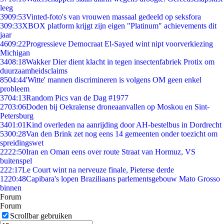
leeg
39
09:53
Vinted-foto's van vrouwen massaal gedeeld op seksfora
3
09:33
XBOX platform krijgt zijn eigen "Platinum" achievements dit
jaar
46
09:22
Progressieve Democraat El-Sayed wint nipt voorverkiezing
Michigan
34
08:18
Wakker Dier dient klacht in tegen insectenfabriek Protix om
duurzaamheidsclaims
85
04:44
'Witte' mannen discrimineren is volgens OM geen enkel
probleem
37
04:13
Random Pics van de Dag #1977
27
03:06
Doden bij Oekraïense droneaanvallen op Moskou en Sint-
Petersburg
34
01:01
Kind overleden na aanrijding door AH-bestelbus in Dordrecht
53
00:28
Van den Brink zet nog eens 14 gemeenten onder toezicht om
spreidingswet
22
22:50
Iran en Oman eens over route Straat van Hormuz, VS
buitenspel
2
22:17
Le Court wint na nerveuze finale, Pieterse derde
12
20:48
Capibara's lopen Braziliaans parlementsgebouw Mato Grosso
binnen
Forum
Forum
Scrollbar gebruiken