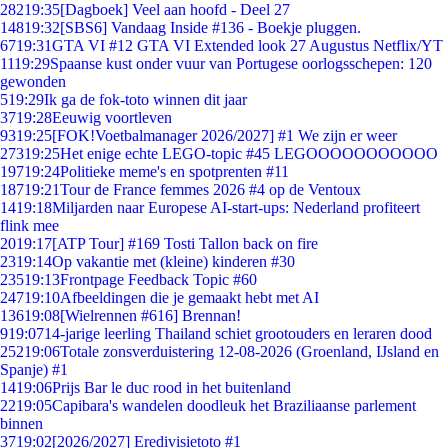
282
19:35
[Dagboek] Veel aan hoofd - Deel 27
148
19:32
[SBS6] Vandaag Inside #136 - Boekje pluggen.
67
19:31
GTA VI #12 GTA VI Extended look 27 Augustus Netflix/YT
11
19:29
Spaanse kust onder vuur van Portugese oorlogsschepen: 120
gewonden
5
19:29
Ik ga de fok-toto winnen dit jaar
37
19:28
Eeuwig voortleven
93
19:25
[FOK!Voetbalmanager 2026/2027] #1 We zijn er weer
273
19:25
Het enige echte LEGO-topic #45 LEGOOOOOOOOOOO
197
19:24
Politieke meme's en spotprenten #11
187
19:21
Tour de France femmes 2026 #4 op de Ventoux
14
19:18
Miljarden naar Europese AI-start-ups: Nederland profiteert
flink mee
20
19:17
[ATP Tour] #169 Tosti Tallon back on fire
23
19:14
Op vakantie met (kleine) kinderen #30
235
19:13
Frontpage Feedback Topic #60
247
19:10
Afbeeldingen die je gemaakt hebt met AI
136
19:08
[Wielrennen #616] Brennan!
9
19:07
14-jarige leerling Thailand schiet grootouders en leraren dood
252
19:06
Totale zonsverduistering 12-08-2026 (Groenland, IJsland en
Spanje) #1
14
19:06
Prijs Bar le duc rood in het buitenland
22
19:05
Capibara's wandelen doodleuk het Braziliaanse parlement
binnen
37
19:02
[2026/2027] Eredivisietoto #1