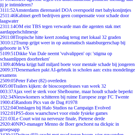
jij je intimideren?
31
11:52
Amsterdams dierenasiel DOA overspoeld met babykonijntjes
25
11:46
Kabinet geeft bedrijven geen compensatie voor schade door
laagwater
23
11:14
OM eist TBS tegen verwarde man die agenten stak met
aardappelschilmesje
29
11:08
Tropische hitte keert zondag terug met lokaal 32 graden
30
10:12
Trump grijpt weer in op automatisch staatsburgerschap bij
geboorte in VS
51
09:51
Dikke Van Dale neemt 'vulvalippen' op: 'stigma op
schaamlippen doorbreken'
13
09:40
Meta krijgt half miljard boete voor mentale schade bij jongeren
20
09:37
Denemarken pakt AI-gebruik in scholen aan: extra mondelinge
examens
25
09:05
Peter Faber (82) overleden
6
05:00
Trailers kijken: de bioscoopreleases van week 32
0
03:37
Ajax veel te sterk voor Shelbourne, maar houdt schade beperkt
1
02:34
Nieuwkomers schitteren bij ruime Europese zege FC Twente
19
00:45
Random Pics van de Dag #1978
15
22:04
Ontslagen bij Halo Studios na Campaign Evolved
19
22:01
PS5-doos waarschuwt voor einde fysieke games
2
21:03
Le Court wint na nerveuze finale, Pieterse derde
29
20:40
NPO-manager Menno de Boer geschorst na dickpic in
groepsapp
34
20:11
Duitser (93) crasht met quad tegen boom, vier gewonden