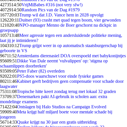
42735
14:50
VrijMiBabes #316 (not very sfw!)
40729
14:50
Random Pics van de Dag #1979
1677
20:03
Trump wil dat J.D. Vance hem in 2028 opvolgt
1262
20:11
Duitser (93) crasht met quad tegen boom, vier gewonden
1210
20:40
NPO-manager Menno de Boer geschorst na dickpic in
groepsapp
1057
13:48
Meer agressie tegen een andersluidende politieke mening,
laat jij je intimideren?
1043
10:12
Trump grijpt weer in op automatisch staatsburgerschap bij
geboorte in VS
967
11:52
Amsterdams dierenasiel DOA overspoeld met babykonijntjes
956
09:51
Dikke Van Dale neemt 'vulvalippen' op: 'stigma op
schaamlippen doorbreken'
935
09:05
Peter Faber (82) overleden
920
22:01
PS5-doos waarschuwt voor einde fysieke games
802
11:46
Kabinet geeft bedrijven geen compensatie voor schade door
laagwater
753
11:08
Tropische hitte keert zondag terug met lokaal 32 graden
737
09:37
Denemarken pakt AI-gebruik in scholen aan: extra
mondelinge examens
714
22:04
Ontslagen bij Halo Studios na Campaign Evolved
599
09:40
Meta krijgt half miljard boete voor mentale schade bij
jongeren
567
14:33
Quake krijgt na 30 jaar een gratis uitbreiding