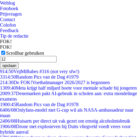
Weblog
Fotoboek
Prijsvragen
Contact
Colofon
Feedback
Tip de redactie
FOK!
FOK!
Scrollbar gebruiken
opslaan
9
14:50
VrijMiBabes #316 (not very sfw!)
33
14:50
Random Pics van de Dag #1979
2
14:30
De FOK!Voetbalmanager 2026/2027 is begonnen
13
09:40
Meta krijgt half miljard boete voor mentale schade bij jongeren
20
09:37
Denemarken pakt AI-gebruik in scholen aan: extra mondelinge
examens
19
00:45
Random Pics van de Dag #1978
64
06/08
Onlyfans-model met G-cup wil als NASA-ambassadeur naar
maan
24
06/08
Huisarts per direct uit vak gezet om ernstig alcoholmisbruik
19
06/08
Drone met explosieven bij Duits vliegveld voedt vrees voor
hybride aanval