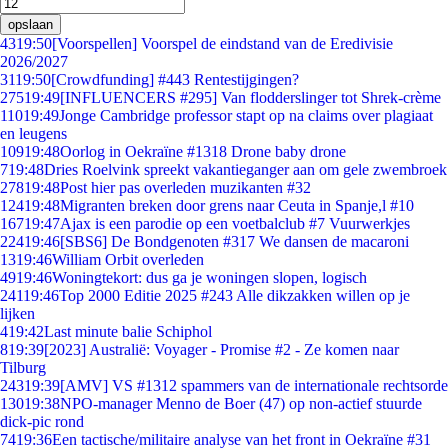
opslaan
43
19:50
[Voorspellen] Voorspel de eindstand van de Eredivisie
2026/2027
31
19:50
[Crowdfunding] #443 Rentestijgingen?
275
19:49
[INFLUENCERS #295] Van flodderslinger tot Shrek-crème
110
19:49
Jonge Cambridge professor stapt op na claims over plagiaat
en leugens
109
19:48
Oorlog in Oekraïne #1318 Drone baby drone
7
19:48
Dries Roelvink spreekt vakantieganger aan om gele zwembroek
278
19:48
Post hier pas overleden muzikanten #32
124
19:48
Migranten breken door grens naar Ceuta in Spanje,l #10
167
19:47
Ajax is een parodie op een voetbalclub #7 Vuurwerkjes
224
19:46
[SBS6] De Bondgenoten #317 We dansen de macaroni
13
19:46
William Orbit overleden
49
19:46
Woningtekort: dus ga je woningen slopen, logisch
241
19:46
Top 2000 Editie 2025 #243 Alle dikzakken willen op je
lijken
4
19:42
Last minute balie Schiphol
8
19:39
[2023] Australië: Voyager - Promise #2 - Ze komen naar
Tilburg
243
19:39
[AMV] VS #1312 spammers van de internationale rechtsorde
130
19:38
NPO-manager Menno de Boer (47) op non-actief stuurde
dick-pic rond
74
19:36
Een tactische/militaire analyse van het front in Oekraïne #31