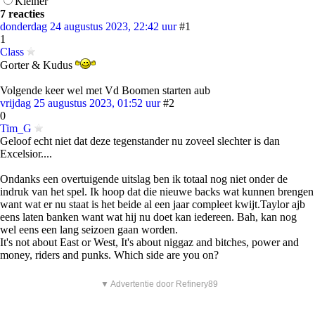
Kleiner
7 reacties
donderdag 24 augustus 2023, 22:42 uur
#1
1
Class
Gorter & Kudus
Volgende keer wel met Vd Boomen starten aub
vrijdag 25 augustus 2023, 01:52 uur
#2
0
Tim_G
Geloof echt niet dat deze tegenstander nu zoveel slechter is dan
Excelsior....
Ondanks een overtuigende uitslag ben ik totaal nog niet onder de
indruk van het spel. Ik hoop dat die nieuwe backs wat kunnen brengen
want wat er nu staat is het beide al een jaar compleet kwijt.Taylor ajb
eens laten banken want wat hij nu doet kan iedereen. Bah, kan nog
wel eens een lang seizoen gaan worden.
It's not about East or West, It's about niggaz and bitches, power and
money, riders and punks. Which side are you on?
▼ Advertentie door Refinery89