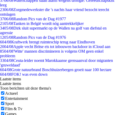
57
06/08
Waterschappen slaan alarm wegens droogte: Gereedschapskist
leeg
23
06/08
Zorgmedewerkster die 's nachts haar vriend bezocht terecht
ontslagen
37
06/08
Random Pics van de Dag #1977
21
05/08
Tanken in België wordt nóg aantrekkelijker
34
05/08
Dirk sluit supermarkt op de Wallen na golf van diefstal en
agressie
12
05/08
Random Pics van de Dag #1976
6
04/08
Kraftwerk brengt ruimteschip terug naar Eindhoven
20
04/08
Apple vecht Britse eis tot inbouwen backdoor in iCloud aan
85
04/08
'Witte' mannen discrimineren is volgens OM geen enkel
probleem
33
04/08
Ceuta-leider noemt Marokkaanse grensaanval door migranten
'gruweldaad'
6
04/08
Grote natuurbrand Boschhuizerbergen groeit naar 100 hectare
6
04/08
FOK! was even down
Laatste items
Laatste items
Toon berichten uit deze thema's
Actueel
Entertainment
Sport
Film & Tv
Games