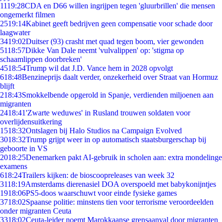
11
19:28
CDA en D66 willen ingrijpen tegen 'gluurbrillen' die mensen
ongemerkt filmen
25
19:14
Kabinet geeft bedrijven geen compensatie voor schade door
laagwater
34
19:02
Duitser (93) crasht met quad tegen boom, vier gewonden
51
18:57
Dikke Van Dale neemt 'vulvalippen' op: 'stigma op
schaamlippen doorbreken'
45
18:54
Trump wil dat J.D. Vance hem in 2028 opvolgt
6
18:48
Benzineprijs daalt verder, onzekerheid over Straat van Hormuz
blijft
2
18:43
Smokkelbende opgerold in Spanje, verdienden miljoenen aan
migranten
24
18:41
'Zwarte weduwes' in Rusland trouwen soldaten voor
overlijdensuitkering
15
18:32
Ontslagen bij Halo Studios na Campaign Evolved
30
18:32
Trump grijpt weer in op automatisch staatsburgerschap bij
geboorte in VS
20
18:25
Denemarken pakt AI-gebruik in scholen aan: extra mondelinge
examens
6
18:24
Trailers kijken: de bioscoopreleases van week 32
31
18:19
Amsterdams dierenasiel DOA overspoeld met babykonijntjes
19
18:06
PS5-doos waarschuwt voor einde fysieke games
37
18:02
Spaanse politie: minstens tien voor terrorisme veroordeelden
onder migranten Ceuta
33
18:02
Ceuta-leider noemt Marokkaanse grensaanval door migranten