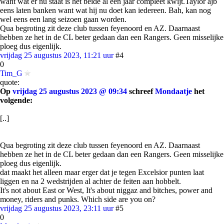
want wat er nu staat is het beide al een jaar compleet kwijt.Taylor ajb
eens laten banken want wat hij nu doet kan iedereen. Bah, kan nog
wel eens een lang seizoen gaan worden.
Qua begroting zit deze club tussen feyenoord en AZ. Daarnaast
hebben ze het in de CL beter gedaan dan een Rangers. Geen misselijke
ploeg dus eigenlijk.
vrijdag 25 augustus 2023, 11:21 uur
#4
0
Tim_G
quote:
Op
vrijdag 25 augustus 2023 @ 09:34
schreef
Mondaatje
het
volgende:
[..]
Qua begroting zit deze club tussen feyenoord en AZ. Daarnaast
hebben ze het in de CL beter gedaan dan een Rangers. Geen misselijke
ploeg dus eigenlijk.
dat maakt het alleen maar erger dat je tegen Excelsior punten laat
liggen en na 2 wedstrijden al achter de feiten aan hobbelt.
It's not about East or West, It's about niggaz and bitches, power and
money, riders and punks. Which side are you on?
vrijdag 25 augustus 2023, 23:11 uur
#5
0