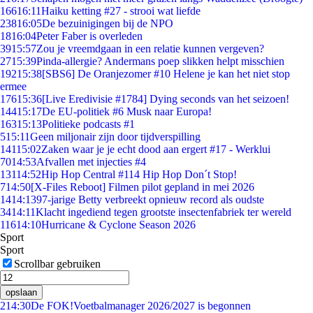
166
16:11
Haiku ketting #27 - strooi wat liefde
238
16:05
De bezuinigingen bij de NPO
18
16:04
Peter Faber is overleden
39
15:57
Zou je vreemdgaan in een relatie kunnen vergeven?
27
15:39
Pinda-allergie? Andermans poep slikken helpt misschien
192
15:38
[SBS6] De Oranjezomer #10 Helene je kan het niet stop
ermee
176
15:36
[Live Eredivisie #1784] Dying seconds van het seizoen!
144
15:17
De EU-politiek #6 Musk naar Europa!
163
15:13
Politieke podcasts #1
5
15:11
Geen miljonair zijn door tijdverspilling
141
15:02
Zaken waar je je echt dood aan ergert #17 - Werklui
70
14:53
Afvallen met injecties #4
131
14:52
Hip Hop Central #114 Hip Hop Don´t Stop!
7
14:50
[X-Files Reboot] Filmen pilot gepland in mei 2026
14
14:13
97-jarige Betty verbreekt opnieuw record als oudste
34
14:11
Klacht ingediend tegen grootste insectenfabriek ter wereld
116
14:10
Hurricane & Cyclone Season 2026
Sport
Sport
Scrollbar gebruiken
opslaan
2
14:30
De FOK!Voetbalmanager 2026/2027 is begonnen