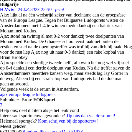
Bulgarije
H.Vviv
24-08-2023 22:39
print
Ajax lijkt al na één wedstrijd zeker van deelname aan de groepsfase
van de Europa League. Tegen het Bulgaarse Ludogorets wisten de
Amsterdammers met 1-4 te winnen mede dankzij een hattrick van
Mohammed Kudus.
Ajax stond na twintig al met 0-2 voor dankzij twee doelpunten van
Mohammed Kudus. De Ghanees schoot eerst raak net buiten de
zestien en snel na de openingstreffer was trof hij van dichtbij raak. Nog
voor de rust liep Ajax nog uit naar 0-3 dankzij een rake kopbal van
Brian Brobbey.
Ajax speelde een slordige tweede helft, al kwam het nog wel vrij snel
op 0-4 dankzij een derde doelpunt van Kudus. Na die treffer gaven de
Amsterdammers meerdere kansen weg, maar steeds lag Jay Gorter in
de weg. Alleen bij een strafschop van Ludogorets had de doelman
geen antwoord.
Volgende week is de return in Amsterdam.
ajax
europa league
ludogorets
Submitter:
Bron:
FOK!sport
7
Help ons; deel dit item als je het leuk vond
Interessant sportnieuws gevonden?
Tip ons dan via de submit!
Helemaal sportgek?
Kom schrijven bij de sportcrew!
Meest gelezen
68014
00:45
Random Pics van de Dag #1978