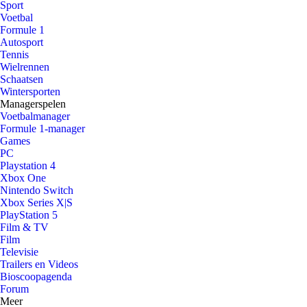
Sport
Voetbal
Formule 1
Autosport
Tennis
Wielrennen
Schaatsen
Wintersporten
Managerspelen
Voetbalmanager
Formule 1-manager
Games
PC
Playstation 4
Xbox One
Nintendo Switch
Xbox Series X|S
PlayStation 5
Film & TV
Film
Televisie
Trailers en Videos
Bioscoopagenda
Forum
Meer