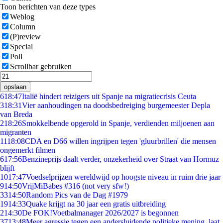
Toon berichten van deze types
Weblog
Column
(P)review
Special
Poll
Scrollbar gebruiken
opslaan
6
18:47
Italië hindert reizigers uit Spanje na migratiecrisis Ceuta
3
18:31
Vier aanhoudingen na doodsbedreiging burgemeester Depla
van Breda
2
18:26
Smokkelbende opgerold in Spanje, verdienden miljoenen aan
migranten
11
18:08
CDA en D66 willen ingrijpen tegen 'gluurbrillen' die mensen
ongemerkt filmen
6
17:56
Benzineprijs daalt verder, onzekerheid over Straat van Hormuz
blijft
10
17:47
Voedselprijzen wereldwijd op hoogste niveau in ruim drie jaar
9
14:50
VrijMiBabes #316 (not very sfw!)
33
14:50
Random Pics van de Dag #1979
19
14:33
Quake krijgt na 30 jaar een gratis uitbreiding
2
14:30
De FOK!Voetbalmanager 2026/2027 is begonnen
37
13:48
Meer agressie tegen een andersluidende politieke mening, laat