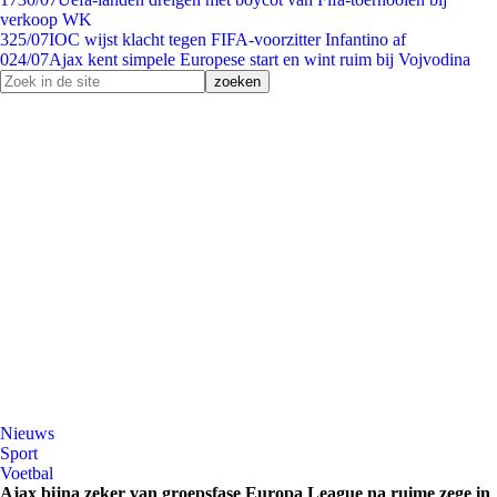
verkoop WK
3
25/07
IOC wijst klacht tegen FIFA-voorzitter Infantino af
0
24/07
Ajax kent simpele Europese start en wint ruim bij Vojvodina
Nieuws
Sport
Voetbal
Ajax bijna zeker van groepsfase Europa League na ruime zege in