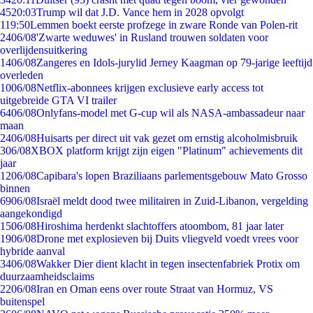
45
20:03
Trump wil dat J.D. Vance hem in 2028 opvolgt
1
19:50
Lemmen boekt eerste profzege in zware Ronde van Polen-rit
24
06/08
'Zwarte weduwes' in Rusland trouwen soldaten voor
overlijdensuitkering
14
06/08
Zangeres en Idols-jurylid Jerney Kaagman op 79-jarige leeftijd
overleden
10
06/08
Netflix-abonnees krijgen exclusieve early access tot
uitgebreide GTA VI trailer
64
06/08
Onlyfans-model met G-cup wil als NASA-ambassadeur naar
maan
24
06/08
Huisarts per direct uit vak gezet om ernstig alcoholmisbruik
3
06/08
XBOX platform krijgt zijn eigen "Platinum" achievements dit
jaar
12
06/08
Capibara's lopen Braziliaans parlementsgebouw Mato Grosso
binnen
69
06/08
Israël meldt dood twee militairen in Zuid-Libanon, vergelding
aangekondigd
15
06/08
Hiroshima herdenkt slachtoffers atoombom, 81 jaar later
19
06/08
Drone met explosieven bij Duits vliegveld voedt vrees voor
hybride aanval
34
06/08
Wakker Dier dient klacht in tegen insectenfabriek Protix om
duurzaamheidsclaims
22
06/08
Iran en Oman eens over route Straat van Hormuz, VS
buitenspel