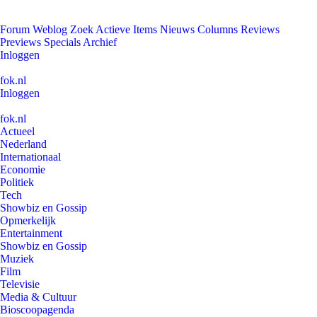
Forum
Weblog
Zoek
Actieve Items
Nieuws
Columns
Reviews
Previews
Specials
Archief
Inloggen
fok.nl
Inloggen
fok.nl
Actueel
Nederland
Internationaal
Economie
Politiek
Tech
Showbiz en Gossip
Opmerkelijk
Entertainment
Showbiz en Gossip
Muziek
Film
Televisie
Media & Cultuur
Bioscoopagenda