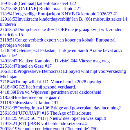
169
18:58
[Centraal] kattenfotoos deel 122
182
18:58
[ONLINE] Roddelpraat Topic #21
1
18:54
Het gezellige Eurojackpot KNVB Bekertopic 2026/27 #1
129
18:53
Invalkracht kinderdagverblijf Jan B. (66) misbruikt zeker 14
kinderen
276
18:52
Dump hier elke 40+ TOEP die je graag kwijt wil, zonder
restricties 15
31
18:51
Congo verbiedt export van koper en kobalt, Europa zal
gevolgen voelen
12
18:49
Defensiepact Pakistan, Turkije en Saudi-Arabië bevat art.5
clausule?
149
18:47
[Keuken Kampioen Divisie] #44 Vitesse mag weg
225
18:47
Israel en Gaza #17
106
18:45
Progressieve Democraat El-Sayed wint nipt voorverkiezing
Michigan
37
18:45
Trump wil dat J.D. Vance hem in 2028 opvolgt
43
18:40
GGZ heeft mij gezond verklaard.
44
18:39
[Eva vd Wijdeven] geruchten over dakloosheid
5
18:38
Hoe hiermee om te gaan?
211
18:35
Russia vs Ukraine #91
212
18:35
Oorlog Iran #136 Bridge and powerplant day incoming?
256
18:31
[UFO/UAP] #16 The Age of Disclosure
143
18:25
[WLR SC #417] Nieuw deel openen was kaputt
179
18:21
[RTL] B&B vol liefde 6de seizoen #4
200
18:19
Verander een letter expert (7lettereditie) #50