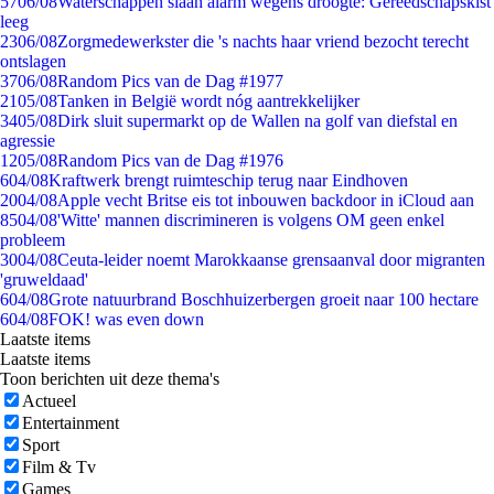
57
06/08
Waterschappen slaan alarm wegens droogte: Gereedschapskist
leeg
23
06/08
Zorgmedewerkster die 's nachts haar vriend bezocht terecht
ontslagen
37
06/08
Random Pics van de Dag #1977
21
05/08
Tanken in België wordt nóg aantrekkelijker
34
05/08
Dirk sluit supermarkt op de Wallen na golf van diefstal en
agressie
12
05/08
Random Pics van de Dag #1976
6
04/08
Kraftwerk brengt ruimteschip terug naar Eindhoven
20
04/08
Apple vecht Britse eis tot inbouwen backdoor in iCloud aan
85
04/08
'Witte' mannen discrimineren is volgens OM geen enkel
probleem
30
04/08
Ceuta-leider noemt Marokkaanse grensaanval door migranten
'gruweldaad'
6
04/08
Grote natuurbrand Boschhuizerbergen groeit naar 100 hectare
6
04/08
FOK! was even down
Laatste items
Laatste items
Toon berichten uit deze thema's
Actueel
Entertainment
Sport
Film & Tv
Games