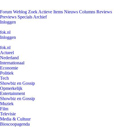
Forum
Weblog
Zoek
Actieve Items
Nieuws
Columns
Reviews
Previews
Specials
Archief
Inloggen
fok.nl
Inloggen
fok.nl
Actueel
Nederland
Internationaal
Economie
Politiek
Tech
Showbiz en Gossip
Opmerkelijk
Entertainment
Showbiz en Gossip
Muziek
Film
Televisie
Media & Cultuur
Bioscoopagenda