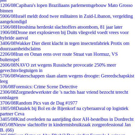
12
06/08
Capibara's lopen Braziliaans parlementsgebouw Mato Grosso
binnen
59
06/08
Israël meldt dood twee militairen in Zuid-Libanon, vergelding
aangekondigd
15
06/08
Hiroshima herdenkt slachtoffers atoombom, 81 jaar later
19
06/08
Drone met explosieven bij Duits vliegveld voedt vrees voor
hybride aanval
34
06/08
Wakker Dier dient klacht in tegen insectenfabriek Protix om
duurzaamheidsclaims
22
06/08
Iran en Oman eens over route Straat van Hormuz, VS
buitenspel
26
06/08
NAVO zet wegens Russische provocatie 250% meer
gevechtsvliegtuigen in
57
06/08
Waterschappen slaan alarm wegens droogte: Gereedschapskist
leeg
1
06/08
Forensics: Crime Scene Detective
23
06/08
Zorgmedewerkster die 's nachts haar vriend bezocht terecht
ontslagen
37
06/08
Random Pics van de Dag #1977
18
05/08
Datalek bij Bol en de Bijenkorf na cyberaanval op logistiek
partner Ceva
34
05/08
Kind overleden na aanrijding door AH-bestelbus in Dordrecht
6
05/08
Nieuw slachtoffer in kindermisbruikzaak zorgprofessional Jan
B. (66)