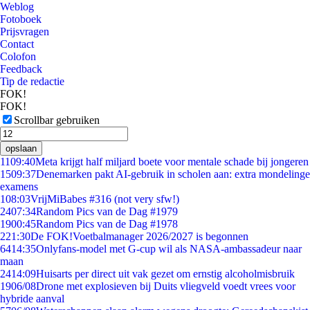
Weblog
Fotoboek
Prijsvragen
Contact
Colofon
Feedback
Tip de redactie
FOK!
FOK!
Scrollbar gebruiken
opslaan
11
09:40
Meta krijgt half miljard boete voor mentale schade bij jongeren
15
09:37
Denemarken pakt AI-gebruik in scholen aan: extra mondelinge
examens
1
08:03
VrijMiBabes #316 (not very sfw!)
24
07:34
Random Pics van de Dag #1979
19
00:45
Random Pics van de Dag #1978
2
21:30
De FOK!Voetbalmanager 2026/2027 is begonnen
64
14:35
Onlyfans-model met G-cup wil als NASA-ambassadeur naar
maan
24
14:09
Huisarts per direct uit vak gezet om ernstig alcoholmisbruik
19
06/08
Drone met explosieven bij Duits vliegveld voedt vrees voor
hybride aanval