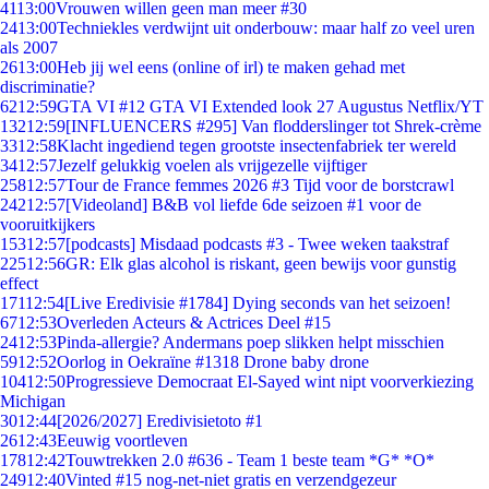
41
13:00
Vrouwen willen geen man meer #30
24
13:00
Techniekles verdwijnt uit onderbouw: maar half zo veel uren
als 2007
26
13:00
Heb jij wel eens (online of irl) te maken gehad met
discriminatie?
62
12:59
GTA VI #12 GTA VI Extended look 27 Augustus Netflix/YT
132
12:59
[INFLUENCERS #295] Van flodderslinger tot Shrek-crème
33
12:58
Klacht ingediend tegen grootste insectenfabriek ter wereld
34
12:57
Jezelf gelukkig voelen als vrijgezelle vijftiger
258
12:57
Tour de France femmes 2026 #3 Tijd voor de borstcrawl
242
12:57
[Videoland] B&B vol liefde 6de seizoen #1 voor de
vooruitkijkers
153
12:57
[podcasts] Misdaad podcasts #3 - Twee weken taakstraf
225
12:56
GR: Elk glas alcohol is riskant, geen bewijs voor gunstig
effect
171
12:54
[Live Eredivisie #1784] Dying seconds van het seizoen!
67
12:53
Overleden Acteurs & Actrices Deel #15
24
12:53
Pinda-allergie? Andermans poep slikken helpt misschien
59
12:52
Oorlog in Oekraïne #1318 Drone baby drone
104
12:50
Progressieve Democraat El-Sayed wint nipt voorverkiezing
Michigan
30
12:44
[2026/2027] Eredivisietoto #1
26
12:43
Eeuwig voortleven
178
12:42
Touwtrekken 2.0 #636 - Team 1 beste team *G* *O*
249
12:40
Vinted #15 nog-net-niet gratis en verzendgezeur