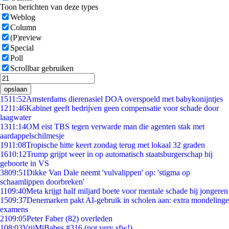
Toon berichten van deze types
Weblog
Column
(P)review
Special
Poll
Scrollbar gebruiken
opslaan
15
11:52
Amsterdams dierenasiel DOA overspoeld met babykonijntjes
12
11:46
Kabinet geeft bedrijven geen compensatie voor schade door
laagwater
13
11:14
OM eist TBS tegen verwarde man die agenten stak met
aardappelschilmesje
19
11:08
Tropische hitte keert zondag terug met lokaal 32 graden
16
10:12
Trump grijpt weer in op automatisch staatsburgerschap bij
geboorte in VS
38
09:51
Dikke Van Dale neemt 'vulvalippen' op: 'stigma op
schaamlippen doorbreken'
11
09:40
Meta krijgt half miljard boete voor mentale schade bij jongeren
15
09:37
Denemarken pakt AI-gebruik in scholen aan: extra mondelinge
examens
21
09:05
Peter Faber (82) overleden
1
08:03
VrijMiBabes #316 (not very sfw!)