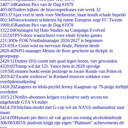
24
07:34
Random Pics van de Dag #1979
4
05:00
Trailers kijken: de bioscoopreleases van week 32
0
03:37
Ajax veel te sterk voor Shelbourne, maar houdt schade beperkt
0
02:34
Nieuwkomers schitteren bij ruime Europese zege FC Twente
19
00:45
Random Pics van de Dag #1978
13
22:04
Ontslagen bij Halo Studios na Campaign Evolved
13
22:01
PS5-doos waarschuwt voor einde fysieke games
2
21:30
De FOK!Voetbalmanager 2026/2027 is begonnen
2
21:03
Le Court wint na nerveuze finale, Pieterse derde
28
20:40
NPO-manager Menno de Boer geschorst na dickpic in
groepsapp
24
20:11
Duitser (93) crasht met quad tegen boom, vier gewonden
43
20:03
Trump wil dat J.D. Vance hem in 2028 opvolgt
1
19:50
Lemmen boekt eerste profzege in zware Ronde van Polen-rit
20
19:42
'Zwarte weduwes' in Rusland trouwen soldaten voor
overlijdensuitkering
14
18:20
Zangeres en Idols-jurylid Jerney Kaagman op 79-jarige leeftijd
overleden
10
15:21
Netflix-abonnees krijgen exclusieve early access tot
uitgebreide GTA VI trailer
64
14:35
Onlyfans-model met G-cup wil als NASA-ambassadeur naar
maan
24
14:09
Huisarts per direct uit vak gezet om ernstig alcoholmisbruik
3
06/08
XBOX platform krijgt zijn eigen "Platinum" achievements dit
jaar