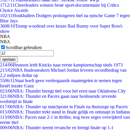
17
12/11
Cheerleaders winnen beste sport-documentaire bij Critics
Choice Awards
1
02/11
Honkballers Dodgers prolongeren titel na epische Game 7 tegen
Blue Jays
36
08/10
Trump woedend over keuze Bad Bunny voor Super Bowl-
show
NBA
NBA
Scrollbar gebruiken
opslaan
2
14/06
Brunson leidt Knicks naar eerste kampioenschap sinds 1973
2
15/02
NBA finalesneakers Michael Jordan leveren recordbedrag van
2,2 miljoen dollar op
55
06/11
Staat hoeft geen verdergaande maatregelen te nemen tegen
Israël inzake Gaza
0
23/06
NBA: Thunder brengt titel voor het eerst naar Oklahoma City
3
21/06
NBA: Thunder en Pacers gaan naar beslissende zevende
wedstrijd in finale
0
17/06
NBA: Thunder op matchpoint in Finals na thuiszege op Pacers
0
15/06
NBA: Thunder trekt stand in finale gelijk en ontsnapt in Indiana
1
13/06
NBA: Pacers naar 2-1 in thriller, nog twee zeges verwijderd van
eerste titel
0
09/06
NBA: Thunder neemt revanche en brengt finale op 1-1