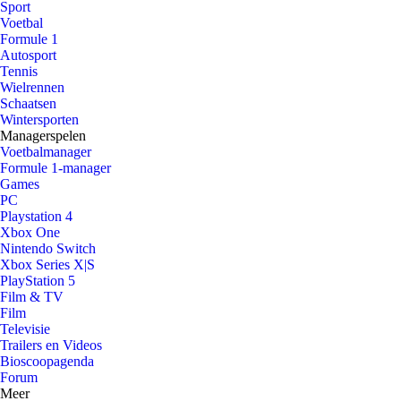
Sport
Voetbal
Formule 1
Autosport
Tennis
Wielrennen
Schaatsen
Wintersporten
Managerspelen
Voetbalmanager
Formule 1-manager
Games
PC
Playstation 4
Xbox One
Nintendo Switch
Xbox Series X|S
PlayStation 5
Film & TV
Film
Televisie
Trailers en Videos
Bioscoopagenda
Forum
Meer