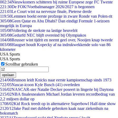
0
02:34
Nieuwkomers schitteren bij ruime Europese zege FC Twente
2
21:30
De FOK!Voetbalmanager 2026/2027 is begonnen
2
21:03
Le Court wint na nerveuze finale, Pieterse derde
1
19:50
Lemmen boekt eerste profzege in zware Ronde van Polen-rit
3
05/08
Geen Qatar en Abu Dhabi? Dan eindigt Formule 1-seizoen
mogelijk in Europa
1
05/08
Vollering de sterkste na lastige heuvelrit
3
05/08
Gedurfd NEC blijft overeind bij Olympiakos
1
04/08
Reusser wint tijdrit en neemt geel over, Nooijen knap tweede
0
03/08
Haugset houdt Kopecky af na indrukwekkende solo van 86
kilometer
USA Sports
USA Sports
Scrollbar gebruiken
opslaan
2
14/06
Brunson leidt Knicks naar eerste kampioenschap sinds 1973
7
22/05
Nascar-icoon Kyle Busch (41) overleden
5
16/02
NASCAR-ster Natalie Decker poseert in lingerie bij Daytona
2
15/02
NBA finalesneakers Michael Jordan leveren recordbedrag van
2,2 miljoen dollar op
17
08/02
Kid Rock treedt op in alternatieve Superbowl Half-time show
21
20/12
Jake Paul met dubbele gebroken kaak naar ziekenhuis na
boksmatch
35
27/11
Transseksueel raakt titel 'Sterkste vrouw' kwijt