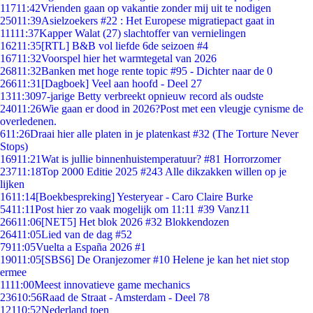
117
11:42
Vrienden gaan op vakantie zonder mij uit te nodigen
250
11:39
Asielzoekers #22 : Het Europese migratiepact gaat in
111
11:37
Kapper Walat (27) slachtoffer van vernielingen
162
11:35
[RTL] B&B vol liefde 6de seizoen #4
167
11:32
Voorspel hier het warmtegetal van 2026
268
11:32
Banken met hoge rente topic #95 - Dichter naar de 0
266
11:31
[Dagboek] Veel aan hoofd - Deel 27
13
11:30
97-jarige Betty verbreekt opnieuw record als oudste
240
11:26
Wie gaan er dood in 2026?Post met een vleugje cynisme de
overledenen.
6
11:26
Draai hier alle platen in je platenkast #32 (The Torture Never
Stops)
169
11:21
Wat is jullie binnenhuistemperatuur? #81 Horrorzomer
237
11:18
Top 2000 Editie 2025 #243 Alle dikzakken willen op je
lijken
16
11:14
[Boekbespreking] Yesteryear - Caro Claire Burke
54
11:11
Post hier zo vaak mogelijk om 11:11 #39 Vanz11
266
11:06
[NET5] Het blok 2026 #32 Blokkendozen
264
11:05
Lied van de dag #52
79
11:05
Vuelta a España 2026 #1
190
11:05
[SBS6] De Oranjezomer #10 Helene je kan het niet stop
ermee
11
11:00
Meest innovatieve game mechanics
236
10:56
Raad de Straat - Amsterdam - Deel 78
121
10:52
Nederland toen