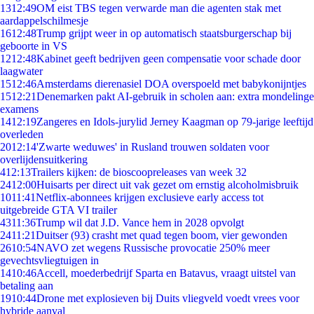
13
12:49
OM eist TBS tegen verwarde man die agenten stak met
aardappelschilmesje
16
12:48
Trump grijpt weer in op automatisch staatsburgerschap bij
geboorte in VS
12
12:48
Kabinet geeft bedrijven geen compensatie voor schade door
laagwater
15
12:46
Amsterdams dierenasiel DOA overspoeld met babykonijntjes
15
12:21
Denemarken pakt AI-gebruik in scholen aan: extra mondelinge
examens
14
12:19
Zangeres en Idols-jurylid Jerney Kaagman op 79-jarige leeftijd
overleden
20
12:14
'Zwarte weduwes' in Rusland trouwen soldaten voor
overlijdensuitkering
4
12:13
Trailers kijken: de bioscoopreleases van week 32
24
12:00
Huisarts per direct uit vak gezet om ernstig alcoholmisbruik
10
11:41
Netflix-abonnees krijgen exclusieve early access tot
uitgebreide GTA VI trailer
43
11:36
Trump wil dat J.D. Vance hem in 2028 opvolgt
24
11:21
Duitser (93) crasht met quad tegen boom, vier gewonden
26
10:54
NAVO zet wegens Russische provocatie 250% meer
gevechtsvliegtuigen in
14
10:46
Accell, moederbedrijf Sparta en Batavus, vraagt uitstel van
betaling aan
19
10:44
Drone met explosieven bij Duits vliegveld voedt vrees voor
hybride aanval