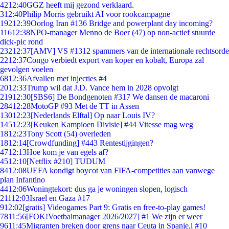
42
12:40
GGZ heeft mij gezond verklaard.
3
12:40
Philip Morris gebruikt AI voor rookcampagne
192
12:39
Oorlog Iran #136 Bridge and powerplant day incoming?
116
12:38
NPO-manager Menno de Boer (47) op non-actief stuurde
dick-pic rond
232
12:37
[AMV] VS #1312 spammers van de internationale rechtsorde
22
12:37
Congo verbiedt export van koper en kobalt, Europa zal
gevolgen voelen
68
12:36
Afvallen met injecties #4
20
12:33
Trump wil dat J.D. Vance hem in 2028 opvolgt
219
12:30
[SBS6] De Bondgenoten #317 We dansen de macaroni
284
12:28
MotoGP #93 Met de TT in Assen
130
12:23
[Nederlands Elftal] Op naar Louis IV?
145
12:23
[Keuken Kampioen Divisie] #44 Vitesse mag weg
18
12:23
Tony Scott (54) overleden
18
12:14
[Crowdfunding] #443 Rentestijgingen?
47
12:13
Hoe kom je van egels af?
45
12:10
[Netflix #210] TUDUM
84
12:08
UEFA kondigt boycot van FIFA-competities aan vanwege
plan Infantino
44
12:06
Woningtekort: dus ga je woningen slopen, logisch
211
12:03
Israel en Gaza #17
9
12:02
[gratis] Videogames Part 9: Gratis en free-to-play games!
78
11:56
[FOK!Voetbalmanager 2026/2027] #1 We zijn er weer
96
11:45
Migranten breken door grens naar Ceuta in Spanje,l #10