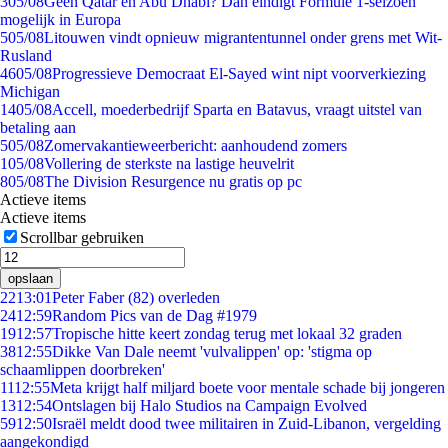
3
05/08
Geen Qatar en Abu Dhabi? Dan eindigt Formule 1-seizoen
mogelijk in Europa
5
05/08
Litouwen vindt opnieuw migrantentunnel onder grens met Wit-
Rusland
46
05/08
Progressieve Democraat El-Sayed wint nipt voorverkiezing
Michigan
14
05/08
Accell, moederbedrijf Sparta en Batavus, vraagt uitstel van
betaling aan
5
05/08
Zomervakantieweerbericht: aanhoudend zomers
1
05/08
Vollering de sterkste na lastige heuvelrit
8
05/08
The Division Resurgence nu gratis op pc
Actieve items
Actieve items
Scrollbar gebruiken
opslaan
22
13:01
Peter Faber (82) overleden
24
12:59
Random Pics van de Dag #1979
19
12:57
Tropische hitte keert zondag terug met lokaal 32 graden
38
12:55
Dikke Van Dale neemt 'vulvalippen' op: 'stigma op
schaamlippen doorbreken'
11
12:55
Meta krijgt half miljard boete voor mentale schade bij jongeren
13
12:54
Ontslagen bij Halo Studios na Campaign Evolved
59
12:50
Israël meldt dood twee militairen in Zuid-Libanon, vergelding
aangekondigd