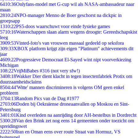
64
10:36
Onlyfans-model met G-cup wil als NASA-ambassadeur naar
maan
28
10:24
NPO-manager Menno de Boer geschorst na dickpic in
groepsapp
13
10:22
PS5-doos waarschuwt voor einde fysieke games
57
10:16
Waterschappen slaan alarm wegens droogte: Gereedschapskist
leeg
39
09:53
Vinted-foto's van vrouwen massaal gedeeld op seksfora
3
09:33
XBOX platform krijgt zijn eigen "Platinum" achievements dit
jaar
46
09:22
Progressieve Democraat El-Sayed wint nipt voorverkiezing
Michigan
1
08:22
VrijMiBabes #316 (not very sfw!)
34
08:18
Wakker Dier dient klacht in tegen insectenfabriek Protix om
duurzaamheidsclaims
85
04:44
'Witte' mannen discrimineren is volgens OM geen enkel
probleem
37
04:13
Random Pics van de Dag #1977
27
03:06
Doden bij Oekraïense droneaanvallen op Moskou en Sint-
Petersburg
34
01:01
Kind overleden na aanrijding door AH-bestelbus in Dordrecht
53
00:28
Van den Brink zet nog eens 14 gemeenten onder toezicht om
spreidingswet
22
22:50
Iran en Oman eens over route Straat van Hormuz, VS
buitenspel