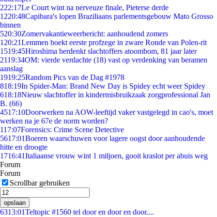
2
22:17
Le Court wint na nerveuze finale, Pieterse derde
12
20:48
Capibara's lopen Braziliaans parlementsgebouw Mato Grosso
binnen
5
20:30
Zomervakantieweerbericht: aanhoudend zomers
1
20:21
Lemmen boekt eerste profzege in zware Ronde van Polen-rit
15
19:45
Hiroshima herdenkt slachtoffers atoombom, 81 jaar later
21
19:34
OM: vierde verdachte (18) vast op verdenking van beramen
aanslag
19
19:25
Random Pics van de Dag #1978
8
18:19
In Spider-Man: Brand New Day is Spidey echt weer Spidey
6
18:18
Nieuw slachtoffer in kindermisbruikzaak zorgprofessional Jan
B. (66)
45
17:10
Doorwerken na AOW-leeftijd vaker vastgelegd in cao's, moet
werken na je 67e de norm worden?
1
17:07
Forensics: Crime Scene Detective
56
17:01
Boeren waarschuwen voor lagere oogst door aanhoudende
hitte en droogte
17
16:41
Italiaanse vrouw wint 1 miljoen, gooit kraslot per abuis weg
Forum
Forum
Scrollbar gebruiken
opslaan
63
13:01
Teltopic #1560 tel door en door en door....