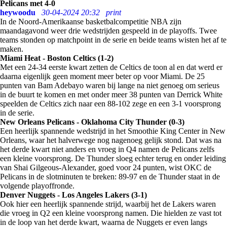
Pelicans met 4-0
heywoodu
30-04-2024 20:32
print
In de Noord-Amerikaanse basketbalcompetitie NBA zijn
maandagavond weer drie wedstrijden gespeeld in de playoffs. Twee
teams stonden op matchpoint in de serie en beide teams wisten het af te
maken.
Miami Heat - Boston Celtics (1-2)
Met een 24-34 eerste kwart zetten de Celtics de toon al en dat werd er
daarna eigenlijk geen moment meer beter op voor Miami. De 25
punten van Bam Adebayo waren bij lange na niet genoeg om serieus
in de buurt te komen en met onder meer 38 punten van Derrick White
speelden de Celtics zich naar een 88-102 zege en een 3-1 voorsprong
in de serie.
New Orleans Pelicans - Oklahoma City Thunder (0-3)
Een heerlijk spannende wedstrijd in het Smoothie King Center in New
Orleans, waar het halverwege nog nagenoeg gelijk stond. Dat was na
het derde kwart niet anders en vroeg in Q4 namen de Pelicans zelfs
een kleine voorsprong. De Thunder sloeg echter terug en onder leiding
van Shai Gilgeous-Alexander, goed voor 24 punten, wist OKC de
Pelicans in de slotminuten te breken: 89-97 en de Thunder staat in de
volgende playoffronde.
Denver Nuggets - Los Angeles Lakers (3-1)
Ook hier een heerlijk spannende strijd, waarbij het de Lakers waren
die vroeg in Q2 een kleine voorsprong namen. Die hielden ze vast tot
in de loop van het derde kwart, waarna de Nuggets er even langs