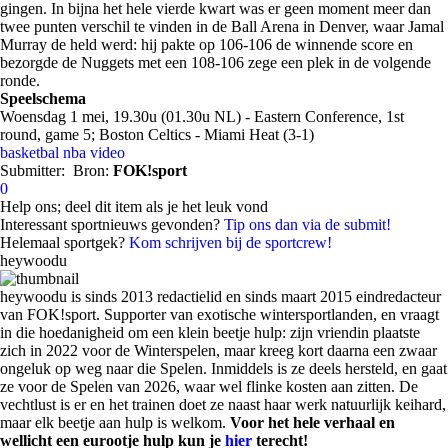
gingen. In bijna het hele vierde kwart was er geen moment meer dan
twee punten verschil te vinden in de Ball Arena in Denver, waar Jamal
Murray de held werd: hij pakte op 106-106 de winnende score en
bezorgde de Nuggets met een 108-106 zege een plek in de volgende
ronde.
Speelschema
Woensdag 1 mei, 19.30u (01.30u NL) - Eastern Conference, 1st
round, game 5; Boston Celtics - Miami Heat (3-1)
basketbal
nba
video
Submitter:
Bron:
FOK!sport
0
Help ons; deel dit item als je het leuk vond
Interessant sportnieuws gevonden?
Tip ons dan via de submit!
Helemaal sportgek?
Kom schrijven bij de sportcrew!
heywoodu
heywoodu is sinds 2013 redactielid en sinds maart 2015 eindredacteur
van FOK!sport. Supporter van exotische wintersportlanden, en vraagt
in die hoedanigheid om een klein beetje hulp: zijn vriendin plaatste
zich in 2022 voor de Winterspelen, maar kreeg kort daarna een zwaar
ongeluk op weg naar die Spelen. Inmiddels is ze deels hersteld, en gaat
ze voor de Spelen van 2026, waar wel flinke kosten aan zitten. De
vechtlust is er en het trainen doet ze naast haar werk natuurlijk keihard,
maar elk beetje aan hulp is welkom.
Voor het hele verhaal en
wellicht een eurootje hulp kun je
hier
terecht!