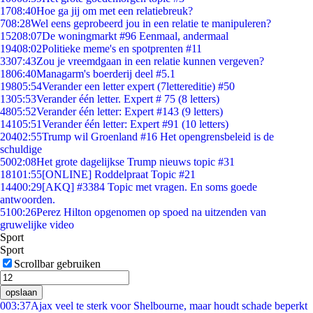
17
08:40
Hoe ga jij om met een relatiebreuk?
7
08:28
Wel eens geprobeerd jou in een relatie te manipuleren?
152
08:07
De woningmarkt #96 Eenmaal, andermaal
194
08:02
Politieke meme's en spotprenten #11
33
07:43
Zou je vreemdgaan in een relatie kunnen vergeven?
18
06:40
Managarm's boerderij deel #5.1
198
05:54
Verander een letter expert (7lettereditie) #50
13
05:53
Verander één letter. Expert # 75 (8 letters)
48
05:52
Verander één letter: Expert #143 (9 letters)
141
05:51
Verander één letter: Expert #91 (10 letters)
204
02:55
Trump wil Groenland #16 Het opengrensbeleid is de
schuldige
50
02:08
Het grote dagelijkse Trump nieuws topic #31
181
01:55
[ONLINE] Roddelpraat Topic #21
144
00:29
[AKQ] #3384 Topic met vragen. En soms goede
antwoorden.
51
00:26
Perez Hilton opgenomen op spoed na uitzenden van
gruwelijke video
Sport
Sport
Scrollbar gebruiken
opslaan
0
03:37
Ajax veel te sterk voor Shelbourne, maar houdt schade beperkt