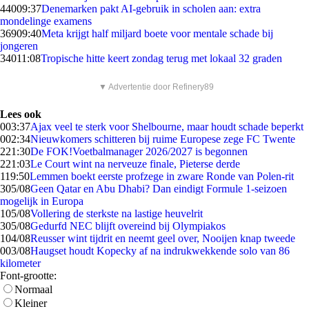
440
09:37
Denemarken pakt AI-gebruik in scholen aan: extra
mondelinge examens
369
09:40
Meta krijgt half miljard boete voor mentale schade bij
jongeren
340
11:08
Tropische hitte keert zondag terug met lokaal 32 graden
▼ Advertentie door Refinery89
Lees ook
0
03:37
Ajax veel te sterk voor Shelbourne, maar houdt schade beperkt
0
02:34
Nieuwkomers schitteren bij ruime Europese zege FC Twente
2
21:30
De FOK!Voetbalmanager 2026/2027 is begonnen
2
21:03
Le Court wint na nerveuze finale, Pieterse derde
1
19:50
Lemmen boekt eerste profzege in zware Ronde van Polen-rit
3
05/08
Geen Qatar en Abu Dhabi? Dan eindigt Formule 1-seizoen
mogelijk in Europa
1
05/08
Vollering de sterkste na lastige heuvelrit
3
05/08
Gedurfd NEC blijft overeind bij Olympiakos
1
04/08
Reusser wint tijdrit en neemt geel over, Nooijen knap tweede
0
03/08
Haugset houdt Kopecky af na indrukwekkende solo van 86
kilometer
Font-grootte:
Normaal
Kleiner