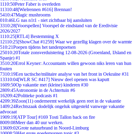
11
10:50
Peter Faber is overleden
113
10:48
[Wielrennen #616] Brennan!
54
10:47
Magic mushrooms
0
10:46
LG nas n1t1 - niet zichtbaar bij aansluiten
33
10:28
[Voorspellen] Voorspel de eindstand van de Eredivisie
2026/2027
11
10:25
[RTL4] Bestemming X
121
10:25
[ShowChat #1259] Waar we gezellig klagen over de warmte
5
10:21
Poepen tijdens het tandenpoetsen
250
10:20
Totale zonsverduistering 12-08-2026 (Groenland, IJsland en
Spanje) #1
35
10:20
Errol Keyner: Accountants willen gewoon niks leren van hun
fouten
73
10:19
Een tactische/militaire analyse van het front in Oekraïne #31
133
10:04
[WLR SC #417] Nieuw deel openen was kaputt
16
09:50
Op vakantie met (kleine) kinderen #30
28
09:45
Astronomie in de Achtertuin #6
162
09:42
Politieke podcasts #1
42
09:39
Zoon(11) onderneemt werkelijk geen reet in de vakantie
14
09:24
Rechtszaak dodelijk ongeluk uitgesteld vanwege vakantie
advocaat
19
09:19
[ATP Tour] #169 Tosti Tallon back on fire
80
09:08
Meer dan 40 uur werken.
136
09:02
Grote natuurbrand in Noord-Limburg
100
08:59
Het grote goedemorgen topic #3