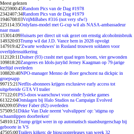
Meest gelezen
62259
00:45
Random Pics van de Dag #1978
23424
07:34
Random Pics van de Dag #1979
19467
08:03
VrijMiBabes #316 (not very sfw!)
2251
14:35
Onlyfans-model met G-cup wil als NASA-ambassadeur
naar maan
1530
14:09
Huisarts per direct uit vak gezet om ernstig alcoholmisbruik
1493
20:03
Trump wil dat J.D. Vance hem in 2028 opvolgt
1479
19:42
'Zwarte weduwes' in Rusland trouwen soldaten voor
overlijdensuitkering
1121
20:11
Duitser (93) crasht met quad tegen boom, vier gewonden
1098
18:20
Zangeres en Idols-jurylid Jerney Kaagman op 79-jarige
leeftijd overleden
1088
20:40
NPO-manager Menno de Boer geschorst na dickpic in
groepsapp
997
15:21
Netflix-abonnees krijgen exclusieve early access tot
uitgebreide GTA VI trailer
771
22:01
PS5-doos waarschuwt voor einde fysieke games
613
22:04
Ontslagen bij Halo Studios na Campaign Evolved
602
09:05
Peter Faber (82) overleden
575
09:51
Dikke Van Dale neemt 'vulvalippen' op: 'stigma op
schaamlippen doorbreken'
549
10:12
Trump grijpt weer in op automatisch staatsburgerschap bij
geboorte in VS
475
05:00
Trailers kijken: de bioscoopreleases van week 32