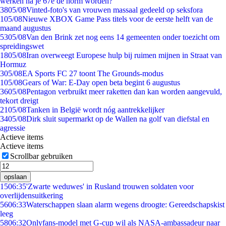
werken na je 67e de norm worden?
38
05/08
Vinted-foto's van vrouwen massaal gedeeld op seksfora
1
05/08
Nieuwe XBOX Game Pass titels voor de eerste helft van de
maand augustus
53
05/08
Van den Brink zet nog eens 14 gemeenten onder toezicht om
spreidingswet
18
05/08
Iran overweegt Europese hulp bij ruimen mijnen in Straat van
Hormuz
3
05/08
EA Sports FC 27 toont The Grounds-modus
1
05/08
Gears of War: E-Day open beta begint 6 augustus
36
05/08
Pentagon verbruikt meer raketten dan kan worden aangevuld,
tekort dreigt
21
05/08
Tanken in België wordt nóg aantrekkelijker
34
05/08
Dirk sluit supermarkt op de Wallen na golf van diefstal en
agressie
Actieve items
Actieve items
Scrollbar gebruiken
opslaan
15
06:35
'Zwarte weduwes' in Rusland trouwen soldaten voor
overlijdensuitkering
56
06:33
Waterschappen slaan alarm wegens droogte: Gereedschapskist
leeg
58
06:32
Onlyfans-model met G-cup wil als NASA-ambassadeur naar