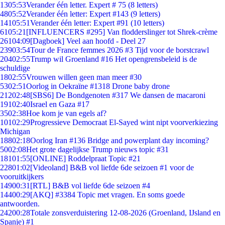
13
05:53
Verander één letter. Expert # 75 (8 letters)
48
05:52
Verander één letter: Expert #143 (9 letters)
141
05:51
Verander één letter: Expert #91 (10 letters)
61
05:21
[INFLUENCERS #295] Van flodderslinger tot Shrek-crème
261
04:09
[Dagboek] Veel aan hoofd - Deel 27
239
03:54
Tour de France femmes 2026 #3 Tijd voor de borstcrawl
204
02:55
Trump wil Groenland #16 Het opengrensbeleid is de
schuldige
18
02:55
Vrouwen willen geen man meer #30
53
02:51
Oorlog in Oekraïne #1318 Drone baby drone
212
02:48
[SBS6] De Bondgenoten #317 We dansen de macaroni
191
02:40
Israel en Gaza #17
35
02:38
Hoe kom je van egels af?
101
02:29
Progressieve Democraat El-Sayed wint nipt voorverkiezing
Michigan
188
02:18
Oorlog Iran #136 Bridge and powerplant day incoming?
50
02:08
Het grote dagelijkse Trump nieuws topic #31
181
01:55
[ONLINE] Roddelpraat Topic #21
228
01:02
[Videoland] B&B vol liefde 6de seizoen #1 voor de
vooruitkijkers
149
00:31
[RTL] B&B vol liefde 6de seizoen #4
144
00:29
[AKQ] #3384 Topic met vragen. En soms goede
antwoorden.
242
00:28
Totale zonsverduistering 12-08-2026 (Groenland, IJsland en
Spanje) #1