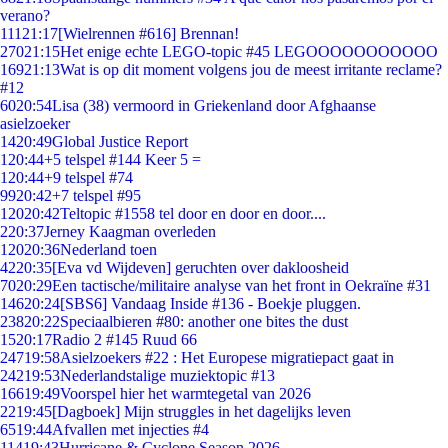
verano?
111
21:17
[Wielrennen #616] Brennan!
270
21:15
Het enige echte LEGO-topic #45 LEGOOOOOOOOOOO
169
21:13
Wat is op dit moment volgens jou de meest irritante reclame?
#12
60
20:54
Lisa (38) vermoord in Griekenland door Afghaanse
asielzoeker
14
20:49
Global Justice Report
1
20:44
+5 telspel #144 Keer 5 =
1
20:44
+9 telspel #74
99
20:42
+7 telspel #95
120
20:42
Teltopic #1558 tel door en door en door....
2
20:37
Jerney Kaagman overleden
120
20:36
Nederland toen
42
20:35
[Eva vd Wijdeven] geruchten over dakloosheid
70
20:29
Een tactische/militaire analyse van het front in Oekraïne #31
146
20:24
[SBS6] Vandaag Inside #136 - Boekje pluggen.
238
20:22
Speciaalbieren #80: another one bites the dust
15
20:17
Radio 2 #145 Ruud 66
247
19:58
Asielzoekers #22 : Het Europese migratiepact gaat in
242
19:53
Nederlandstalige muziektopic #13
166
19:49
Voorspel hier het warmtegetal van 2026
22
19:45
[Dagboek] Mijn struggles in het dagelijks leven
65
19:44
Afvallen met injecties #4
114
19:43
Hurricane & Cyclone Season 2026