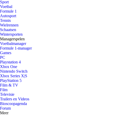
Sport
Voetbal
Formule 1
Autosport
Tennis
Wielrennen
Schaatsen
Wintersporten
Managerspelen
Voetbalmanager
Formule 1-manager
Games
PC
Playstation 4
Xbox One
Nintendo Switch
Xbox Series X|S
PlayStation 5
Film & TV
Film
Televisie
Trailers en Videos
Bioscoopagenda
Forum
Meer