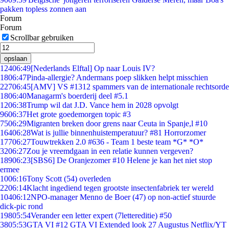
pakken topless zonnen aan
Forum
Forum
Scrollbar gebruiken
opslaan
124
06:49
[Nederlands Elftal] Op naar Louis IV?
18
06:47
Pinda-allergie? Andermans poep slikken helpt misschien
227
06:45
[AMV] VS #1312 spammers van de internationale rechtsorde
18
06:40
Managarm's boerderij deel #5.1
12
06:38
Trump wil dat J.D. Vance hem in 2028 opvolgt
96
06:37
Het grote goedemorgen topic #3
75
06:29
Migranten breken door grens naar Ceuta in Spanje,l #10
164
06:28
Wat is jullie binnenhuistemperatuur? #81 Horrorzomer
177
06:27
Touwtrekken 2.0 #636 - Team 1 beste team *G* *O*
32
06:27
Zou je vreemdgaan in een relatie kunnen vergeven?
189
06:23
[SBS6] De Oranjezomer #10 Helene je kan het niet stop
ermee
10
06:16
Tony Scott (54) overleden
22
06:14
Klacht ingediend tegen grootste insectenfabriek ter wereld
104
06:12
NPO-manager Menno de Boer (47) op non-actief stuurde
dick-pic rond
198
05:54
Verander een letter expert (7lettereditie) #50
38
05:53
GTA VI #12 GTA VI Extended look 27 Augustus Netflix/YT