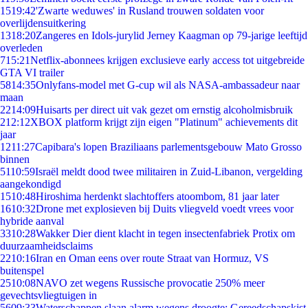
15
19:42
'Zwarte weduwes' in Rusland trouwen soldaten voor
overlijdensuitkering
13
18:20
Zangeres en Idols-jurylid Jerney Kaagman op 79-jarige leeftijd
overleden
7
15:21
Netflix-abonnees krijgen exclusieve early access tot uitgebreide
GTA VI trailer
58
14:35
Onlyfans-model met G-cup wil als NASA-ambassadeur naar
maan
22
14:09
Huisarts per direct uit vak gezet om ernstig alcoholmisbruik
2
12:12
XBOX platform krijgt zijn eigen "Platinum" achievements dit
jaar
12
11:27
Capibara's lopen Braziliaans parlementsgebouw Mato Grosso
binnen
51
10:59
Israël meldt dood twee militairen in Zuid-Libanon, vergelding
aangekondigd
15
10:48
Hiroshima herdenkt slachtoffers atoombom, 81 jaar later
16
10:32
Drone met explosieven bij Duits vliegveld voedt vrees voor
hybride aanval
33
10:28
Wakker Dier dient klacht in tegen insectenfabriek Protix om
duurzaamheidsclaims
22
10:16
Iran en Oman eens over route Straat van Hormuz, VS
buitenspel
25
10:08
NAVO zet wegens Russische provocatie 250% meer
gevechtsvliegtuigen in
56
09:33
Waterschappen slaan alarm wegens droogte: Gereedschapskist