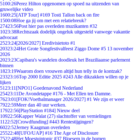
51
00:26
Perez Hilton opgenomen op spoed na uitzenden van
gruwelijke video
16
00:25
[ATP Tour] #169 Tosti Tallon back on fire
15
00:08
Hoe ga jij om met een relatiebreuk?
274
23:56
Post hier pas overleden muzikanten #32
10
23:38
Rechtszaak dodelijk ongeluk uitgesteld vanwege vakantie
advocaat
25
23:24
[2026/2027] Eredivisietoto #1
203
23:24
Het Grote Songfestivalfeest Ziggo Dome #5 13 november
2026
20
23:23
Capibara's wandelen doodleuk het Braziliaanse parlement
binnen
18
23:19
Waarom doen vrouwen altijd hun telly in de kontzak?
233
23:16
Top 2000 Editie 2025 #243 Alle dikzakken willen op je
lijken
51
23:11
[NPO1] Goedenavond Nederland
254
23:11
De Avondetappe #176 - Met Ellen ten Damme.
76
23:01
[FOK!Voetbalmanager 2026/2027] #1 We zijn er weer
79
22:59
Meer dan 40 uur werken.
179
22:56
[PlayStation #184] Nieuw deel
109
22:56
Kapper Walat (27) slachtoffer van vernielingen
11
22:52
[Crowdfunding] #443 Rentestijgingen?
60
22:52
Jerney Kaagman overleden
255
22:48
[UFO/UAP] #16 The Age of Disclosure
75
22:48
Het Moestuintopic #37 Bloesem in de bomen