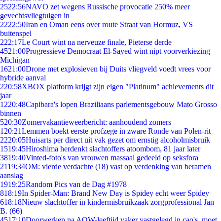
25
22:56
NAVO zet wegens Russische provocatie 250% meer
gevechtsvliegtuigen in
22
22:50
Iran en Oman eens over route Straat van Hormuz, VS
buitenspel
2
22:17
Le Court wint na nerveuze finale, Pieterse derde
45
21:00
Progressieve Democraat El-Sayed wint nipt voorverkiezing
Michigan
16
21:00
Drone met explosieven bij Duits vliegveld voedt vrees voor
hybride aanval
2
20:58
XBOX platform krijgt zijn eigen "Platinum" achievements dit
jaar
12
20:48
Capibara's lopen Braziliaans parlementsgebouw Mato Grosso
binnen
5
20:30
Zomervakantieweerbericht: aanhoudend zomers
1
20:21
Lemmen boekt eerste profzege in zware Ronde van Polen-rit
22
20:05
Huisarts per direct uit vak gezet om ernstig alcoholmisbruik
15
19:45
Hiroshima herdenkt slachtoffers atoombom, 81 jaar later
38
19:40
Vinted-foto's van vrouwen massaal gedeeld op seksfora
21
19:34
OM: vierde verdachte (18) vast op verdenking van beramen
aanslag
19
19:25
Random Pics van de Dag #1978
8
18:19
In Spider-Man: Brand New Day is Spidey echt weer Spidey
6
18:18
Nieuw slachtoffer in kindermisbruikzaak zorgprofessional Jan
B. (66)
45
17:10
Doorwerken na AOW-leeftijd vaker vastgelegd in cao's, moet