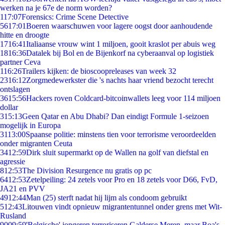
werken na je 67e de norm worden?
1
17:07
Forensics: Crime Scene Detective
56
17:01
Boeren waarschuwen voor lagere oogst door aanhoudende
hitte en droogte
17
16:41
Italiaanse vrouw wint 1 miljoen, gooit kraslot per abuis weg
18
16:36
Datalek bij Bol en de Bijenkorf na cyberaanval op logistiek
partner Ceva
1
16:26
Trailers kijken: de bioscoopreleases van week 32
23
16:12
Zorgmedewerkster die 's nachts haar vriend bezocht terecht
ontslagen
36
15:56
Hackers roven Coldcard-bitcoinwallets leeg voor 114 miljoen
dollar
3
15:13
Geen Qatar en Abu Dhabi? Dan eindigt Formule 1-seizoen
mogelijk in Europa
31
13:00
Spaanse politie: minstens tien voor terrorisme veroordeelden
onder migranten Ceuta
34
12:59
Dirk sluit supermarkt op de Wallen na golf van diefstal en
agressie
8
12:53
The Division Resurgence nu gratis op pc
64
12:53
Zetelpeiling: 24 zetels voor Pro en 18 zetels voor D66, FvD,
JA21 en PVV
49
12:44
Man (25) sterft nadat hij lijm als condoom gebruikt
5
12:43
Litouwen vindt opnieuw migrantentunnel onder grens met Wit-
Rusland
90
09:59
'Belgische' jongeren terroriseren Galderse Meren, maar Boa's