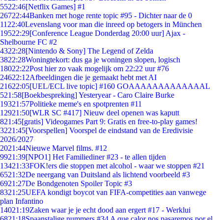
55
22:46
[Netflix Games] #1
267
22:44
Banken met hoge rente topic #95 - Dichter naar de 0
11
22:40
Levenslang voor man die inreed op betogers in München
195
22:29
[Conference League Donderdag 20:00 uur] Ajax -
Shelbourne FC #2
43
22:28
[Nintendo & Sony] The Legend of Zelda
38
22:28
Woningtekort: dus ga je woningen slopen, logisch
180
22:22
Post hier zo vaak mogelijk om 22:22 uur #76
246
22:12
Afbeeldingen die je gemaakt hebt met AI
216
22:05
[UEL/ECL live topic] #160 GOAAAAAAAAAAAAAL
5
21:58
[Boekbespreking] Yesteryear - Caro Claire Burke
193
21:57
Politieke meme's en spotprenten #11
129
21:50
[WLR SC #417] Nieuw deel openen was kaputt
8
21:45
[gratis] Videogames Part 9: Gratis en free-to-play games!
32
21:45
[Voorspellen] Voorspel de eindstand van de Eredivisie
2026/2027
20
21:44
Nieuwe Marvel films. #12
99
21:39
[NPO1] Het Familiediner #23 - te allen tijden
134
21:33
FOK!ers die stoppen met alcohol - waar we stoppen #21
65
21:32
De neergang van Duitsland als lichtend voorbeeld #3
69
21:27
De Bondgenoten Spoiler Topic #3
83
21:25
UEFA kondigt boycot van FIFA-competities aan vanwege
plan Infantino
140
21:19
Zaken waar je je echt dood aan ergert #17 - Werklui
68
21:18
Spaanstalige nummers #34 A que calor nos pasaremos por el