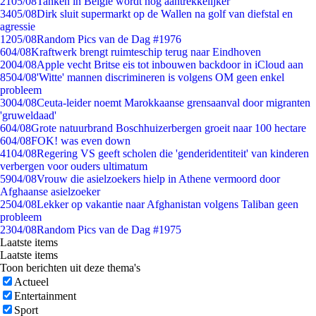
21
05/08
Tanken in België wordt nóg aantrekkelijker
34
05/08
Dirk sluit supermarkt op de Wallen na golf van diefstal en
agressie
12
05/08
Random Pics van de Dag #1976
6
04/08
Kraftwerk brengt ruimteschip terug naar Eindhoven
20
04/08
Apple vecht Britse eis tot inbouwen backdoor in iCloud aan
85
04/08
'Witte' mannen discrimineren is volgens OM geen enkel
probleem
30
04/08
Ceuta-leider noemt Marokkaanse grensaanval door migranten
'gruweldaad'
6
04/08
Grote natuurbrand Boschhuizerbergen groeit naar 100 hectare
6
04/08
FOK! was even down
41
04/08
Regering VS geeft scholen die 'genderidentiteit' van kinderen
verbergen voor ouders ultimatum
59
04/08
Vrouw die asielzoekers hielp in Athene vermoord door
Afghaanse asielzoeker
25
04/08
Lekker op vakantie naar Afghanistan volgens Taliban geen
probleem
23
04/08
Random Pics van de Dag #1975
Laatste items
Laatste items
Toon berichten uit deze thema's
Actueel
Entertainment
Sport