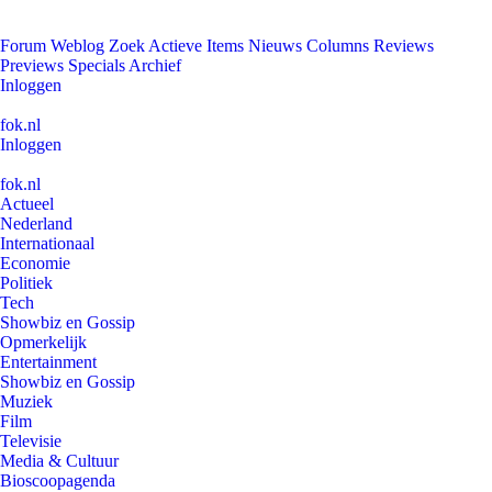
Forum
Weblog
Zoek
Actieve Items
Nieuws
Columns
Reviews
Previews
Specials
Archief
Inloggen
fok.nl
Inloggen
fok.nl
Actueel
Nederland
Internationaal
Economie
Politiek
Tech
Showbiz en Gossip
Opmerkelijk
Entertainment
Showbiz en Gossip
Muziek
Film
Televisie
Media & Cultuur
Bioscoopagenda