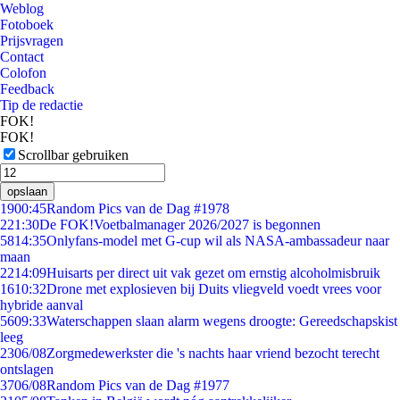
Weblog
Fotoboek
Prijsvragen
Contact
Colofon
Feedback
Tip de redactie
FOK!
FOK!
Scrollbar gebruiken
opslaan
19
00:45
Random Pics van de Dag #1978
2
21:30
De FOK!Voetbalmanager 2026/2027 is begonnen
58
14:35
Onlyfans-model met G-cup wil als NASA-ambassadeur naar
maan
22
14:09
Huisarts per direct uit vak gezet om ernstig alcoholmisbruik
16
10:32
Drone met explosieven bij Duits vliegveld voedt vrees voor
hybride aanval
56
09:33
Waterschappen slaan alarm wegens droogte: Gereedschapskist
leeg
23
06/08
Zorgmedewerkster die 's nachts haar vriend bezocht terecht
ontslagen
37
06/08
Random Pics van de Dag #1977