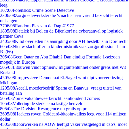
leeg
1
07:00
Forensics: Crime Scene Detective
23
06/08
Zorgmedewerkster die 's nachts haar vriend bezocht terecht
ontslagen
37
06/08
Random Pics van de Dag #1977
18
05/08
Datalek bij Bol en de Bijenkorf na cyberaanval op logistiek
partner Ceva
34
05/08
Kind overleden na aanrijding door AH-bestelbus in Dordrecht
6
05/08
Nieuw slachtoffer in kindermisbruikzaak zorgprofessional Jan
B. (66)
3
05/08
Geen Qatar en Abu Dhabi? Dan eindigt Formule 1-seizoen
mogelijk in Europa
5
05/08
Litouwen vindt opnieuw migrantentunnel onder grens met Wit-
Rusland
45
05/08
Progressieve Democraat El-Sayed wint nipt voorverkiezing
Michigan
12
05/08
Accell, moederbedrijf Sparta en Batavus, vraagt uitstel van
betaling aan
5
05/08
Zomervakantieweerbericht: aanhoudend zomers
1
05/08
Vollering de sterkste na lastige heuvelrit
8
05/08
The Division Resurgence nu gratis op pc
36
05/08
Hackers roven Coldcard-bitcoinwallets leeg voor 114 miljoen
dollar
45
05/08
Doorwerken na AOW-leeftijd vaker vastgelegd in cao's, moet