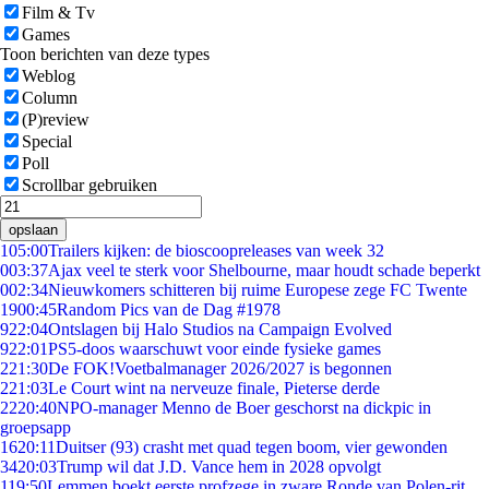
Film & Tv
Games
Toon berichten van deze types
Weblog
Column
(P)review
Special
Poll
Scrollbar gebruiken
opslaan
1
05:00
Trailers kijken: de bioscoopreleases van week 32
0
03:37
Ajax veel te sterk voor Shelbourne, maar houdt schade beperkt
0
02:34
Nieuwkomers schitteren bij ruime Europese zege FC Twente
19
00:45
Random Pics van de Dag #1978
9
22:04
Ontslagen bij Halo Studios na Campaign Evolved
9
22:01
PS5-doos waarschuwt voor einde fysieke games
2
21:30
De FOK!Voetbalmanager 2026/2027 is begonnen
2
21:03
Le Court wint na nerveuze finale, Pieterse derde
22
20:40
NPO-manager Menno de Boer geschorst na dickpic in
groepsapp
16
20:11
Duitser (93) crasht met quad tegen boom, vier gewonden
34
20:03
Trump wil dat J.D. Vance hem in 2028 opvolgt
1
19:50
Lemmen boekt eerste profzege in zware Ronde van Polen-rit