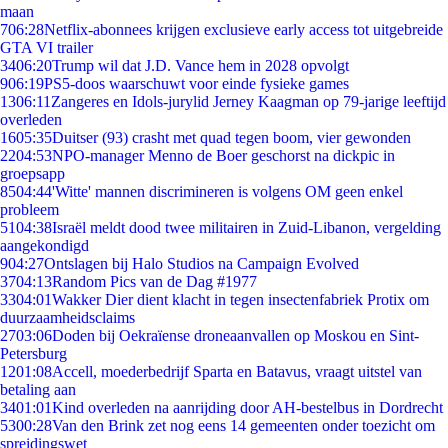
maan
7
06:28
Netflix-abonnees krijgen exclusieve early access tot uitgebreide
GTA VI trailer
34
06:20
Trump wil dat J.D. Vance hem in 2028 opvolgt
9
06:19
PS5-doos waarschuwt voor einde fysieke games
13
06:11
Zangeres en Idols-jurylid Jerney Kaagman op 79-jarige leeftijd
overleden
16
05:35
Duitser (93) crasht met quad tegen boom, vier gewonden
22
04:53
NPO-manager Menno de Boer geschorst na dickpic in
groepsapp
85
04:44
'Witte' mannen discrimineren is volgens OM geen enkel
probleem
51
04:38
Israël meldt dood twee militairen in Zuid-Libanon, vergelding
aangekondigd
9
04:27
Ontslagen bij Halo Studios na Campaign Evolved
37
04:13
Random Pics van de Dag #1977
33
04:01
Wakker Dier dient klacht in tegen insectenfabriek Protix om
duurzaamheidsclaims
27
03:06
Doden bij Oekraïense droneaanvallen op Moskou en Sint-
Petersburg
12
01:08
Accell, moederbedrijf Sparta en Batavus, vraagt uitstel van
betaling aan
34
01:01
Kind overleden na aanrijding door AH-bestelbus in Dordrecht
53
00:28
Van den Brink zet nog eens 14 gemeenten onder toezicht om
spreidingswet