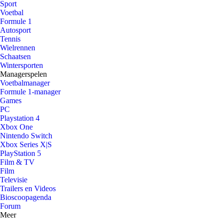
Sport
Voetbal
Formule 1
Autosport
Tennis
Wielrennen
Schaatsen
Wintersporten
Managerspelen
Voetbalmanager
Formule 1-manager
Games
PC
Playstation 4
Xbox One
Nintendo Switch
Xbox Series X|S
PlayStation 5
Film & TV
Film
Televisie
Trailers en Videos
Bioscoopagenda
Forum
Meer