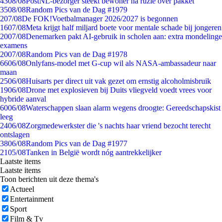
43
08/08
PostNL-bezorger steekt bewoner na ruzie over pakket
35
08/08
Random Pics van de Dag #1979
2
07/08
De FOK!Voetbalmanager 2026/2027 is begonnen
16
07/08
Meta krijgt half miljard boete voor mentale schade bij jongeren
20
07/08
Denemarken pakt AI-gebruik in scholen aan: extra mondelinge
examens
20
07/08
Random Pics van de Dag #1978
66
06/08
Onlyfans-model met G-cup wil als NASA-ambassadeur naar
maan
25
06/08
Huisarts per direct uit vak gezet om ernstig alcoholmisbruik
19
06/08
Drone met explosieven bij Duits vliegveld voedt vrees voor
hybride aanval
60
06/08
Waterschappen slaan alarm wegens droogte: Gereedschapskist
leeg
24
06/08
Zorgmedewerkster die 's nachts haar vriend bezocht terecht
ontslagen
38
06/08
Random Pics van de Dag #1977
21
05/08
Tanken in België wordt nóg aantrekkelijker
Laatste items
Laatste items
Toon berichten uit deze thema's
Actueel
Entertainment
Sport
Film & Tv