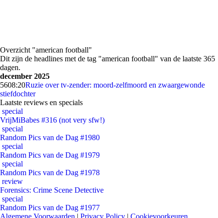
Overzicht "american football"
Dit zijn de headlines met de tag "american football" van de laatste 365
dagen.
december 2025
56
08:20
Ruzie over tv-zender: moord-zelfmoord en zwaargewonde
stiefdochter
Laatste reviews en specials
special
VrijMiBabes #316 (not very sfw!)
special
Random Pics van de Dag #1980
special
Random Pics van de Dag #1979
special
Random Pics van de Dag #1978
review
Forensics: Crime Scene Detective
special
Random Pics van de Dag #1977
Algemene Voorwaarden
|
Privacy Policy
|
Cookievoorkeuren