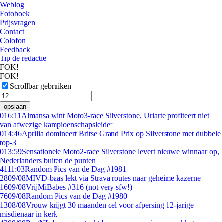
Weblog
Fotoboek
Prijsvragen
Contact
Colofon
Feedback
Tip de redactie
FOK!
FOK!
Scrollbar gebruiken
opslaan
0
16:11
Almansa wint Moto3-race Silverstone, Uriarte profiteert niet
van afwezige kampioenschapsleider
0
14:46
Aprilia domineert Britse Grand Prix op Silverstone met dubbele
top-3
0
13:59
Sensationele Moto2-race Silverstone levert nieuwe winnaar op,
Nederlanders buiten de punten
41
11:03
Random Pics van de Dag #1981
28
09/08
MIVD-baas lekt via Strava routes naar geheime kazerne
16
09/08
VrijMiBabes #316 (not very sfw!)
76
09/08
Random Pics van de Dag #1980
13
08/08
Vrouw krijgt 30 maanden cel voor afpersing 12-jarige
misdienaar in kerk