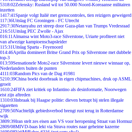
53
18:02
Zelensky: Rusland wil tot 50.000 Noord-Koreaanse militairen
inzetten
14
17:41
Spanje volgt Italië met grenscontroles, tien reizigers geweigerd
1
17:36
Uitslag FC Groningen - FC Utrecht
29
17:30
Netanyahu zet streep door Gaza-plan van Trumps Vredesraad
2
16:51
Uitslag PEC Zwolle - Ajax
0
16:11
Almansa wint Moto3-race Silverstone, Uriarte profiteert niet
van afwezige kampioenschapsleider
1
15:31
Uitslag Sparta - Feyenoord
0
14:46
Aprilia domineert Britse Grand Prix op Silverstone met dubbele
top-3
0
13:59
Sensationele Moto2-race Silverstone levert nieuwe winnaar op,
Nederlanders buiten de punten
41
11:03
Random Pics van de Dag #1981
52
10:39
China boekt doorbraak in eigen chipmachines, druk op ASML
groeit
16
10:24
FIFA ziet kritiek op Infantino als desinformatie, Noorwegen
eist zijn aftreden
13
10:03
Inbraak bij Haagse politie: dieven betrapt bij stelen illegale
sigaretten
27
09:50
Nachtelijk gebiedsverbod brengt rust terug in Rotterdamse
wijk
38
09:39
Iran stelt zes eisen aan VS voor heropening Straat van Hormuz
28
09/08
MIVD-baas lekt via Strava routes naar geheime kazerne
16
09/08
VrijMiBabes #316 (not very sfw!)