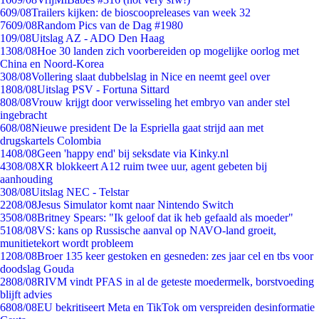
6
09/08
Trailers kijken: de bioscoopreleases van week 32
76
09/08
Random Pics van de Dag #1980
1
09/08
Uitslag AZ - ADO Den Haag
13
08/08
Hoe 30 landen zich voorbereiden op mogelijke oorlog met
China en Noord-Korea
3
08/08
Vollering slaat dubbelslag in Nice en neemt geel over
18
08/08
Uitslag PSV - Fortuna Sittard
8
08/08
Vrouw krijgt door verwisseling het embryo van ander stel
ingebracht
6
08/08
Nieuwe president De la Espriella gaat strijd aan met
drugskartels Colombia
14
08/08
Geen 'happy end' bij seksdate via Kinky.nl
43
08/08
XR blokkeert A12 ruim twee uur, agent gebeten bij
aanhouding
3
08/08
Uitslag NEC - Telstar
22
08/08
Jesus Simulator komt naar Nintendo Switch
35
08/08
Britney Spears: "Ik geloof dat ik heb gefaald als moeder"
51
08/08
VS: kans op Russische aanval op NAVO-land groeit,
munitietekort wordt probleem
12
08/08
Broer 135 keer gestoken en gesneden: zes jaar cel en tbs voor
doodslag Gouda
28
08/08
RIVM vindt PFAS in al de geteste moedermelk, borstvoeding
blijft advies
68
08/08
EU bekritiseert Meta en TikTok om verspreiden desinformatie