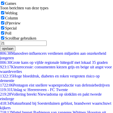
Games
Toon berichten van deze types
Weblog
Column
(P)review
Special
Poll
Scrollbar gebruiken
opslaan
8
06:38
Manosfeer-influencers verdienen miljarden aan onzekerheid
jongeren
0
06:30
Grote kans op vijfde regionale hittegolf met lokaal 35 graden
9
23:17
Kleurrecessie: consumenten kiezen grijs en beige uit angst voor
waardeverlies
13
22:35
Hoge bloeddruk, diabetes en roken vergroten risico op
dementie
17
22:06
Pentagon eist snellere wapenproductie van defensiebedrijven
1
19:31
Uitslag sc Heerenveen - FC Twente
2
19:28
Vollering breekt Niewiadoma op slotklim en pakt tweede
eindzege
4
18:34
Natuurbrand bij Soesterduinen geblust, brandweer waarschuwt
kijkers
7
18:12
Mattel brengt Barbiepop van zangeres Whitney Houston uit