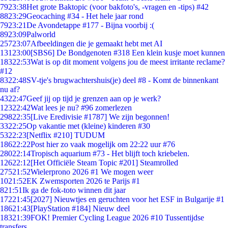
79
23:38
Het grote Baktopic (voor bakfoto's, -vragen en -tips) #42
88
23:29
Geocaching #34 - Het hele jaar rond
79
23:21
De Avondetappe #177 - Bijna voorbij :(
89
23:09
Palworld
257
23:07
Afbeeldingen die je gemaakt hebt met AI
131
23:00
[SBS6] De Bondgenoten #318 Een klein kusje moet kunnen
183
22:53
Wat is op dit moment volgens jou de meest irritante reclame?
#12
83
22:48
SV-tje's brugwachtershuis(je) deel #8 - Komt de binnenkant
nu af?
43
22:47
Geef jij op tijd je grenzen aan op je werk?
123
22:42
Wat lees je nu? #96 zomerlezen
298
22:35
[Live Eredivisie #1787] We zijn begonnen!
33
22:25
Op vakantie met (kleine) kinderen #30
53
22:23
[Netflix #210] TUDUM
186
22:22
Post hier zo vaak mogelijk om 22:22 uur #76
280
22:14
Tropisch aquarium #73 - Het blijft toch kriebelen.
126
22:12
[Het Officiële Steam Topic #201] Steamrolled
275
21:52
Wielerprono 2026 #1 We mogen weer
10
21:52
EK Zwemsporten 2026 te Parijs #1
8
21:51
Ik ga de fok-toto winnen dit jaar
172
21:45
[2027] Nieuwtjes en geruchten voor het ESF in Bulgarije #1
186
21:43
[PlayStation #184] Nieuw deel
183
21:39
FOK! Premier Cycling League 2026 #10 Tussentijdse
transfers