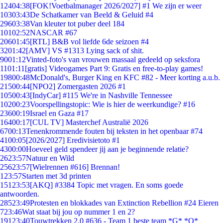
124
04:38
[FOK!Voetbalmanager 2026/2027] #1 We zijn er weer
103
03:43
De Schatkamer van Beeld & Geluid #4
296
03:38
Van kleuter tot puber deel 184
101
02:52
NASCAR #67
206
01:45
[RTL] B&B vol liefde 6de seizoen #4
32
01:42
[AMV] VS #1313 Lying sack of shit.
90
01:12
Vinted-foto's van vrouwen massaal gedeeld op seksfora
11
01:11
[gratis] Videogames Part 9: Gratis en free-to-play games!
198
00:48
McDonald's, Burger King en KFC #82 - Meer korting a.u.b.
215
00:44
[NPO2] Zomergasten 2026 #1
105
00:43
[IndyCar] #115 We're in Nashville Tennessee
102
00:23
Voorspellingstopic: Wie is hier de weerkundige? #16
236
00:19
Israel en Gaza #17
164
00:17
[CUL TV] Masterchef Australië 2026
67
00:13
Tenenkrommende fouten bij teksten in het openbaar #74
41
00:05
[2026/2027] Eredivisietoto #1
43
00:00
Hoeveel geld spendeer jij aan je beginnende relatie?
26
23:57
Natuur en Wild
256
23:57
[Wielrennen #616] Brennan!
1
23:57
Starten met 3d printen
151
23:53
[AKQ] #3384 Topic met vragen. En soms goede
antwoorden.
285
23:49
Protesten en blokkades van Extinction Rebellion #24 Eieren
7
23:46
Wat staat bij jou op nummer 1 en 2?
191
23:40
Touwtrekken 2.0 #636 - Team 1 beste team *G* *O*