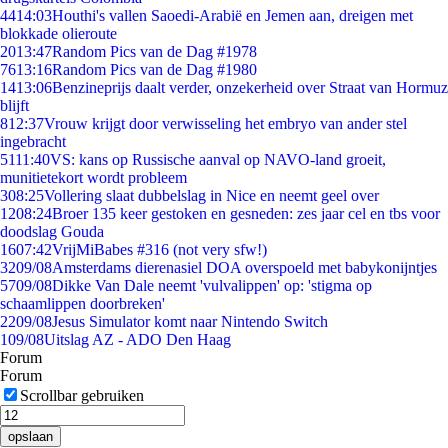
44
14:03
Houthi's vallen Saoedi-Arabië en Jemen aan, dreigen met
blokkade olieroute
20
13:47
Random Pics van de Dag #1978
76
13:16
Random Pics van de Dag #1980
14
13:06
Benzineprijs daalt verder, onzekerheid over Straat van Hormuz
blijft
8
12:37
Vrouw krijgt door verwisseling het embryo van ander stel
ingebracht
51
11:40
VS: kans op Russische aanval op NAVO-land groeit,
munitietekort wordt probleem
3
08:25
Vollering slaat dubbelslag in Nice en neemt geel over
12
08:24
Broer 135 keer gestoken en gesneden: zes jaar cel en tbs voor
doodslag Gouda
16
07:42
VrijMiBabes #316 (not very sfw!)
32
09/08
Amsterdams dierenasiel DOA overspoeld met babykonijntjes
57
09/08
Dikke Van Dale neemt 'vulvalippen' op: 'stigma op
schaamlippen doorbreken'
22
09/08
Jesus Simulator komt naar Nintendo Switch
1
09/08
Uitslag AZ - ADO Den Haag
Forum
Forum
Scrollbar gebruiken
opslaan