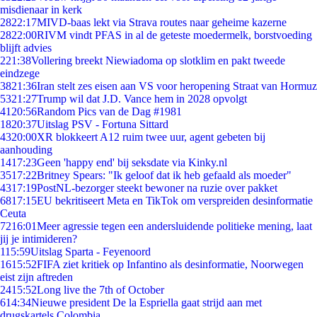
misdienaar in kerk
28
22:17
MIVD-baas lekt via Strava routes naar geheime kazerne
28
22:00
RIVM vindt PFAS in al de geteste moedermelk, borstvoeding
blijft advies
2
21:38
Vollering breekt Niewiadoma op slotklim en pakt tweede
eindzege
38
21:36
Iran stelt zes eisen aan VS voor heropening Straat van Hormuz
53
21:27
Trump wil dat J.D. Vance hem in 2028 opvolgt
41
20:56
Random Pics van de Dag #1981
18
20:37
Uitslag PSV - Fortuna Sittard
43
20:00
XR blokkeert A12 ruim twee uur, agent gebeten bij
aanhouding
14
17:23
Geen 'happy end' bij seksdate via Kinky.nl
35
17:22
Britney Spears: "Ik geloof dat ik heb gefaald als moeder"
43
17:19
PostNL-bezorger steekt bewoner na ruzie over pakket
68
17:15
EU bekritiseert Meta en TikTok om verspreiden desinformatie
Ceuta
72
16:01
Meer agressie tegen een andersluidende politieke mening, laat
jij je intimideren?
1
15:59
Uitslag Sparta - Feyenoord
16
15:52
FIFA ziet kritiek op Infantino als desinformatie, Noorwegen
eist zijn aftreden
24
15:52
Long live the 7th of October
6
14:34
Nieuwe president De la Espriella gaat strijd aan met
drugskartels Colombia