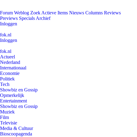
Forum
Weblog
Zoek
Actieve Items
Nieuws
Columns
Reviews
Previews
Specials
Archief
Inloggen
fok.nl
Inloggen
fok.nl
Actueel
Nederland
Internationaal
Economie
Politiek
Tech
Showbiz en Gossip
Opmerkelijk
Entertainment
Showbiz en Gossip
Muziek
Film
Televisie
Media & Cultuur
Bioscoopagenda