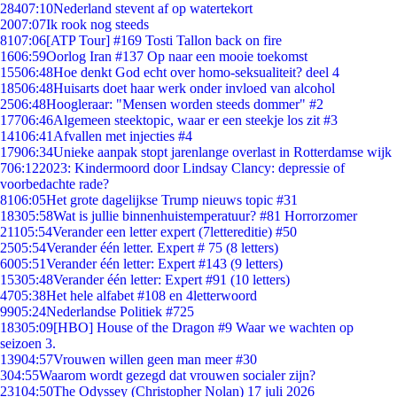
284
07:10
Nederland stevent af op watertekort
20
07:07
Ik rook nog steeds
81
07:06
[ATP Tour] #169 Tosti Tallon back on fire
16
06:59
Oorlog Iran #137 Op naar een mooie toekomst
155
06:48
Hoe denkt God echt over homo-seksualiteit? deel 4
185
06:48
Huisarts doet haar werk onder invloed van alcohol
25
06:48
Hoogleraar: "Mensen worden steeds dommer" #2
177
06:46
Algemeen steektopic, waar er een steekje los zit #3
141
06:41
Afvallen met injecties #4
179
06:34
Unieke aanpak stopt jarenlange overlast in Rotterdamse wijk
7
06:12
2023: Kindermoord door Lindsay Clancy: depressie of
voorbedachte rade?
81
06:05
Het grote dagelijkse Trump nieuws topic #31
183
05:58
Wat is jullie binnenhuistemperatuur? #81 Horrorzomer
211
05:54
Verander een letter expert (7lettereditie) #50
25
05:54
Verander één letter. Expert # 75 (8 letters)
60
05:51
Verander één letter: Expert #143 (9 letters)
153
05:48
Verander één letter: Expert #91 (10 letters)
47
05:38
Het hele alfabet #108 en 4letterwoord
99
05:24
Nederlandse Politiek #725
183
05:09
[HBO] House of the Dragon #9 Waar we wachten op
seizoen 3.
139
04:57
Vrouwen willen geen man meer #30
3
04:55
Waarom wordt gezegd dat vrouwen socialer zijn?
231
04:50
The Odyssey (Christopher Nolan) 17 juli 2026