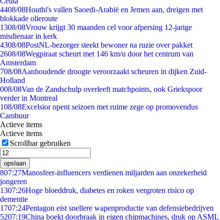
Ceuta
44
08/08
Houthi's vallen Saoedi-Arabië en Jemen aan, dreigen met
blokkade olieroute
13
08/08
Vrouw krijgt 30 maanden cel voor afpersing 12-jarige
misdienaar in kerk
43
08/08
PostNL-bezorger steekt bewoner na ruzie over pakket
26
08/08
Wegpiraat scheurt met 146 km/u door het centrum van
Amsterdam
7
08/08
Aanhoudende droogte veroorzaakt scheuren in dijken Zuid-
Holland
0
08/08
Van de Zandschulp overleeft matchpoints, ook Griekspoor
verder in Montreal
1
08/08
Excelsior opent seizoen met ruime zege op promovendus
Cambuur
Actieve items
Actieve items
Scrollbar gebruiken
opslaan
8
07:27
Manosfeer-influencers verdienen miljarden aan onzekerheid
jongeren
13
07:26
Hoge bloeddruk, diabetes en roken vergroten risico op
dementie
17
07:24
Pentagon eist snellere wapenproductie van defensiebedrijven
52
07:19
China boekt doorbraak in eigen chipmachines, druk op ASML