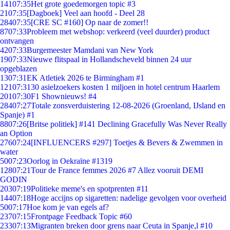
141
07:35
Het grote goedemorgen topic #3
21
07:35
[Dagboek] Veel aan hoofd - Deel 28
284
07:35
[CRE SC #160] Op naar de zomer!!
87
07:33
Probleem met webshop: verkeerd (veel duurder) product
ontvangen
42
07:33
Burgemeester Mamdani van New York
19
07:33
Nieuwe flitspaal in Hollandscheveld binnen 24 uur
opgeblazen
13
07:31
EK Atletiek 2026 te Birmingham #1
121
07:31
30 asielzoekers kosten 1 miljoen in hotel centrum Haarlem
201
07:30
F1 Shownieuws! #4
284
07:27
Totale zonsverduistering 12-08-2026 (Groenland, IJsland en
Spanje) #1
88
07:26
[Britse politiek] #141 Declining Gracefully Was Never Really
an Option
276
07:24
[INFLUENCERS #297] Toetjes & Bevers & Zwemmen in
water
50
07:23
Oorlog in Oekraïne #1319
128
07:21
Tour de France femmes 2026 #7 Allez vooruit DEMI
GODIN
203
07:19
Politieke meme's en spotprenten #11
144
07:18
Hoge accijns op sigaretten: nadelige gevolgen voor overheid
50
07:17
Hoe kom je van egels af?
237
07:15
Frontpage Feedback Topic #60
233
07:13
Migranten breken door grens naar Ceuta in Spanje,l #10