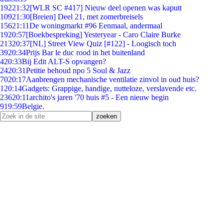
192
21:32
[WLR SC #417] Nieuw deel openen was kaputt
109
21:30
[Breien] Deel 21, met zomerbreisels
156
21:11
De woningmarkt #96 Eenmaal, andermaal
19
20:57
[Boekbespreking] Yesteryear - Caro Claire Burke
213
20:37
[NL] Street View Quiz [#122] - Loogisch toch
39
20:34
Prijs Bar le duc rood in het buitenland
4
20:33
Bij Edit ALT-S opvangen?
24
20:31
Petitie behoud npo 5 Soul & Jazz
70
20:17
Aanbrengen mechanische ventilatie zinvol in oud huis?
1
20:14
Gadgets: Grappige, handige, nutteloze, verslavende etc.
236
20:11
archito's jaren '70 huis #5 - Een nieuw begin
9
19:59
Belgie.