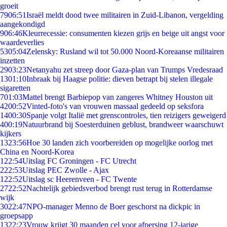
groeit
79
06:51
Israël meldt dood twee militairen in Zuid-Libanon, vergelding
aangekondigd
9
06:46
Kleurrecessie: consumenten kiezen grijs en beige uit angst voor
waardeverlies
53
05:04
Zelensky: Rusland wil tot 50.000 Noord-Koreaanse militairen
inzetten
29
03:23
Netanyahu zet streep door Gaza-plan van Trumps Vredesraad
13
01:10
Inbraak bij Haagse politie: dieven betrapt bij stelen illegale
sigaretten
7
01:03
Mattel brengt Barbiepop van zangeres Whitney Houston uit
42
00:52
Vinted-foto's van vrouwen massaal gedeeld op seksfora
14
00:30
Spanje volgt Italië met grenscontroles, tien reizigers geweigerd
4
00:19
Natuurbrand bij Soesterduinen geblust, brandweer waarschuwt
kijkers
13
23:56
Hoe 30 landen zich voorbereiden op mogelijke oorlog met
China en Noord-Korea
1
22:54
Uitslag FC Groningen - FC Utrecht
2
22:53
Uitslag PEC Zwolle - Ajax
1
22:52
Uitslag sc Heerenveen - FC Twente
27
22:52
Nachtelijk gebiedsverbod brengt rust terug in Rotterdamse
wijk
30
22:47
NPO-manager Menno de Boer geschorst na dickpic in
groepsapp
13
22:23
Vrouw krijgt 30 maanden cel voor afpersing 12-jarige