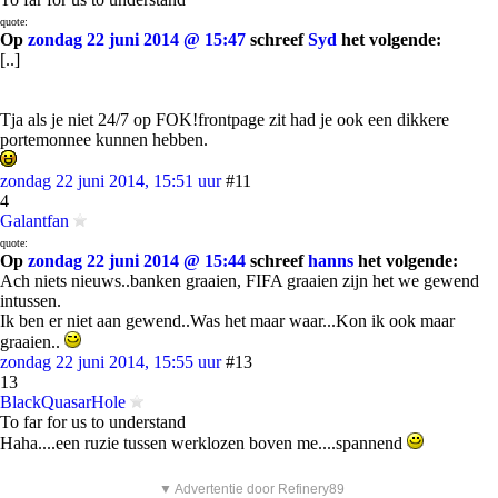
quote:
Op
zondag 22 juni 2014 @ 15:47
schreef
Syd
het volgende:
[..]
Tja als je niet 24/7 op FOK!frontpage zit had je ook een dikkere
portemonnee kunnen hebben.
zondag 22 juni 2014, 15:51 uur
#11
4
Galantfan
quote:
Op
zondag 22 juni 2014 @ 15:44
schreef
hanns
het volgende:
Ach niets nieuws..banken graaien, FIFA graaien zijn het we gewend
intussen.
Ik ben er niet aan gewend..Was het maar waar...Kon ik ook maar
graaien..
zondag 22 juni 2014, 15:55 uur
#13
13
BlackQuasarHole
To far for us to understand
Haha....een ruzie tussen werklozen boven me....spannend
▼ Advertentie door Refinery89