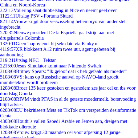
China en Noord-Korea
3
22:13
Vollering slaat dubbelslag in Nice en neemt geel over
11
22:11
Uitslag PSV - Fortuna Sittard
8
21:14
Vrouw krijgt door verwisseling het embryo van ander stel
ingebracht
5
20:35
Nieuwe president De la Espriella gaat strijd aan met
drugskartels Colombia
13
20:11
Geen 'happy end' bij seksdate via Kinky.nl
41
19:57
XR blokkeert A12 ruim twee uur, agent gebeten bij
aanhouding
3
19:21
Uitslag NEC - Telstar
22
15:00
Jesus Simulator komt naar Nintendo Switch
31
08/08
Britney Spears: "Ik geloof dat ik heb gefaald als moeder"
51
08/08
VS: kans op Russische aanval op NAVO-land groeit,
munitietekort wordt probleem
12
08/08
Broer 135 keer gestoken en gesneden: zes jaar cel en tbs voor
doodslag Gouda
21
08/08
RIVM vindt PFAS in al de geteste moedermelk, borstvoeding
blijft advies
62
08/08
EU bekritiseert Meta en TikTok om verspreiden desinformatie
Ceuta
43
08/08
Houthi's vallen Saoedi-Arabië en Jemen aan, dreigen met
blokkade olieroute
12
08/08
Vrouw krijgt 30 maanden cel voor afpersing 12-jarige
misdienaar in kerk