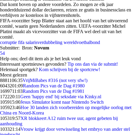
Dat komt boven op andere voordelen. Zo mogen ze elk jaar
honderdduizend dollar declareren, reizen ze gratis in businessclass en
verblijven ze kosteloos in vijfsterrenhotels.
FIFA-voorzitter Sepp Blatter staat aan het hoofd van het uitvoerend
comité, waarin geen Nederlanders zitten. UEFA-voorzitter Michel
Platini maakt als vicevoorzitter van de FIFA wel deel uit van het
comité.
corruptie
fifa
salarisverdubbeling
wereldvoetbalbond
Submitter:
Bron:
Novum
54
Help ons; deel dit item als je het leuk vond
Interessant sportnieuws gevonden?
Tip ons dan via de submit!
Helemaal sportgek?
Kom schrijven bij de sportcrew!
Meest gelezen
88811
06:35
VrijMiBabes #316 (not very sfw!)
60432
01:09
Random Pics van de Dag #1980
16997
11:03
Random Pics van de Dag #1981
1722
20:11
Geen 'happy end' bij seksdate via Kinky.nl
1059
15:00
Jesus Simulator komt naar Nintendo Switch
1059
23:46
Hoe 30 landen zich voorbereiden op mogelijke oorlog met
China en Noord-Korea
1053
19:57
XR blokkeert A12 ruim twee uur, agent gebeten bij
aanhouding
1033
21:14
Vrouw krijgt door verwisseling het embryo van ander stel
ingebracht