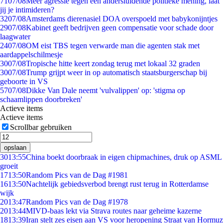
71
07/08
Meer agressie tegen een andersluidende politieke mening, laat
jij je intimideren?
32
07/08
Amsterdams dierenasiel DOA overspoeld met babykonijntjes
29
07/08
Kabinet geeft bedrijven geen compensatie voor schade door
laagwater
24
07/08
OM eist TBS tegen verwarde man die agenten stak met
aardappelschilmesje
30
07/08
Tropische hitte keert zondag terug met lokaal 32 graden
30
07/08
Trump grijpt weer in op automatisch staatsburgerschap bij
geboorte in VS
57
07/08
Dikke Van Dale neemt 'vulvalippen' op: 'stigma op
schaamlippen doorbreken'
Actieve items
Actieve items
Scrollbar gebruiken
opslaan
30
13:55
China boekt doorbraak in eigen chipmachines, druk op ASML
groeit
17
13:50
Random Pics van de Dag #1981
16
13:50
Nachtelijk gebiedsverbod brengt rust terug in Rotterdamse
wijk
20
13:47
Random Pics van de Dag #1978
20
13:44
MIVD-baas lekt via Strava routes naar geheime kazerne
18
13:39
Iran stelt zes eisen aan VS voor heropening Straat van Hormuz