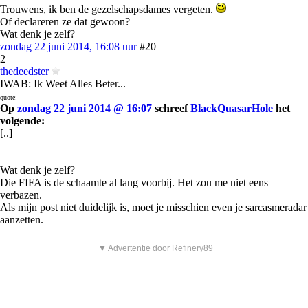
Trouwens, ik ben de gezelschapsdames vergeten.
Of declareren ze dat gewoon?
Wat denk je zelf?
zondag 22 juni 2014, 16:08 uur
#20
2
thedeedster
IWAB: Ik Weet Alles Beter...
quote:
Op
zondag 22 juni 2014 @ 16:07
schreef
BlackQuasarHole
het
volgende:
[..]
Wat denk je zelf?
Die FIFA is de schaamte al lang voorbij. Het zou me niet eens
verbazen.
Als mijn post niet duidelijk is, moet je misschien even je sarcasmeradar
aanzetten.
▼ Advertentie door Refinery89