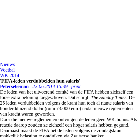
Nieuws
Voetbal
WK 2014
'FIFA-leden verdubbelden hun salaris'
Peterselieman
22-06-2014 15:39
print
De leden van het uitvoerend comité van de FIFA hebben zichzelf een
forse extra beloning toegeschoven. Dat schrijft
The Sunday Times
. De
25 leden verdubbelden volgens de krant hun toch al riante salaris van
honderdduizend dollar (ruim 73.000 euro) nadat nieuwe reglementen
van kracht waren geworden.
Door die nieuwe reglementen ontvingen de leden geen WK-bonus. Als
reactie daarop zouden ze zichzelf een hoger salaris hebben gegund.
Daarnaast maakt de FIFA het de leden volgens de zondagskrant
makkelijk belasting te ontduiken via Zwitserse banken.