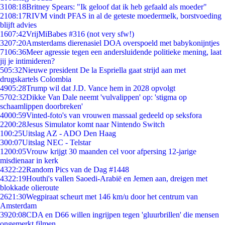
31
08:18
Britney Spears: "Ik geloof dat ik heb gefaald als moeder"
21
08:17
RIVM vindt PFAS in al de geteste moedermelk, borstvoeding
blijft advies
16
07:42
VrijMiBabes #316 (not very sfw!)
32
07:20
Amsterdams dierenasiel DOA overspoeld met babykonijntjes
71
06:36
Meer agressie tegen een andersluidende politieke mening, laat
jij je intimideren?
5
05:32
Nieuwe president De la Espriella gaat strijd aan met
drugskartels Colombia
49
05:28
Trump wil dat J.D. Vance hem in 2028 opvolgt
57
02:32
Dikke Van Dale neemt 'vulvalippen' op: 'stigma op
schaamlippen doorbreken'
40
00:59
Vinted-foto's van vrouwen massaal gedeeld op seksfora
22
00:28
Jesus Simulator komt naar Nintendo Switch
1
00:25
Uitslag AZ - ADO Den Haag
3
00:07
Uitslag NEC - Telstar
12
00:05
Vrouw krijgt 30 maanden cel voor afpersing 12-jarige
misdienaar in kerk
43
22:22
Random Pics van de Dag #1448
43
22:19
Houthi's vallen Saoedi-Arabië en Jemen aan, dreigen met
blokkade olieroute
26
21:30
Wegpiraat scheurt met 146 km/u door het centrum van
Amsterdam
39
20:08
CDA en D66 willen ingrijpen tegen 'gluurbrillen' die mensen
ongemerkt filmen