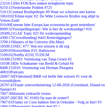
232
10:12
Het FOK!kers maken teringherrie topic
92
10:11
Nederlandse Politiek #725
5
10:11
Centraal Bordspeltopic #9 Waar we schuiven met karton
106
10:02
Telstar-topic #2: De Witte Leeuwen Brullen nog altijd in
Velsen-Zuid!
0
10:00
Extreme hitte Europa kan economische groei tenietdoen'
89
09:32
Voorspellingstopic: Wie is hier de weerkundige? #16
293
09:21
GAE Topic #25 De wederopstanding
43
09:17
[Crowdfunding] #443 Rentestijgingen?
37
09:11
Masters of the Universe (He-Man)
185
09:11
NEC #77: Wat een seizoen is dit zeg
42
09:05
Horrorfilms #33: Halloween
51
09:01
[Netflix #210] TUDUM
163
08:23
1993: Vermissing van Tanja Groen #2
101
08:18
De Schatkamer van Beeld & Geluid #4
84
08:15
2010: Vermissing van Herman Ploegstra
4
08:03
Podcasts
260
07:50
[Videoland] B&B vol liefde 6de seizoen #1 voor de
vooruitkijkers
267
07:43
Totale zonsverduistering 12-08-2026 (Groenland, IJsland en
Spanje) #1
70
07:36
Huisarts verkracht vrouw.
282
07:26
[CRE SC #160] Op naar de zomer!!
79
07:01
Franky en Coen bakken friet in Oekraïne - Volg ze hier! #3
19
06:43
Managarm's boerderij deel #5.1