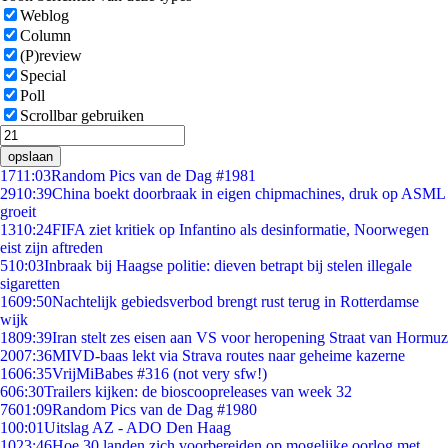
Weblog
Column
(P)review
Special
Poll
Scrollbar gebruiken
opslaan
17
11:03
Random Pics van de Dag #1981
29
10:39
China boekt doorbraak in eigen chipmachines, druk op ASML
groeit
13
10:24
FIFA ziet kritiek op Infantino als desinformatie, Noorwegen
eist zijn aftreden
5
10:03
Inbraak bij Haagse politie: dieven betrapt bij stelen illegale
sigaretten
16
09:50
Nachtelijk gebiedsverbod brengt rust terug in Rotterdamse
wijk
18
09:39
Iran stelt zes eisen aan VS voor heropening Straat van Hormuz
20
07:36
MIVD-baas lekt via Strava routes naar geheime kazerne
16
06:35
VrijMiBabes #316 (not very sfw!)
6
06:30
Trailers kijken: de bioscoopreleases van week 32
76
01:09
Random Pics van de Dag #1980
1
00:01
Uitslag AZ - ADO Den Haag
10
23:46
Hoe 30 landen zich voorbereiden op mogelijke oorlog met