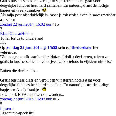
Gratis business class en verblijf in vijf sterren hotels gaat voor
dergelijke functies heel hard aantellen. En natuurlijk met de nodige
hapjes en (veel) drankjes.
Als mijn post niet duidelijk is, moet je misschien even je sarcasmeradar
aanzetten.
zondag 22 juni 2014, 16:02 uur
#15
3
BlackQuasarHole
To far for us to understand
quote:
Op
zondag 22 juni 2014 @ 15:58
schreef
thedeedster
het
volgende:
"Zo mogen ze elk jaar honderdduizend dollar declareren, reizen ze
gratis in businessclass en verblijven ze kosteloos in vijfsterrenhotels."
Buiten die declaraties...
Gratis business class en verblijf in vijf sterren hotels gaat voor
dergelijke functies heel hard aantellen. En natuurlijk met de nodige
hapjes en (veel) drankjes.
Ik wil ook FIFA medewerker worden...
zondag 22 juni 2014, 16:03 uur
#16
5
flipsen
Argentinie-specialist!