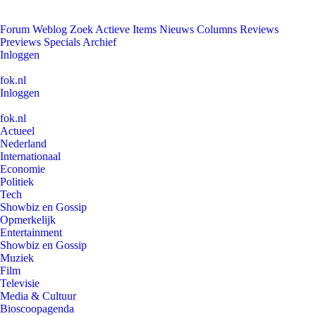
Forum
Weblog
Zoek
Actieve Items
Nieuws
Columns
Reviews
Previews
Specials
Archief
Inloggen
fok.nl
Inloggen
fok.nl
Actueel
Nederland
Internationaal
Economie
Politiek
Tech
Showbiz en Gossip
Opmerkelijk
Entertainment
Showbiz en Gossip
Muziek
Film
Televisie
Media & Cultuur
Bioscoopagenda