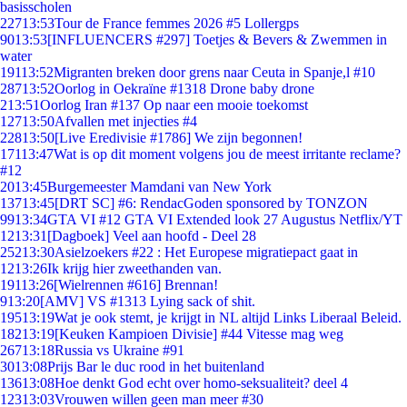
basisscholen
227
13:53
Tour de France femmes 2026 #5 Lollergps
90
13:53
[INFLUENCERS #297] Toetjes & Bevers & Zwemmen in
water
191
13:52
Migranten breken door grens naar Ceuta in Spanje,l #10
287
13:52
Oorlog in Oekraïne #1318 Drone baby drone
2
13:51
Oorlog Iran #137 Op naar een mooie toekomst
127
13:50
Afvallen met injecties #4
228
13:50
[Live Eredivisie #1786] We zijn begonnen!
171
13:47
Wat is op dit moment volgens jou de meest irritante reclame?
#12
20
13:45
Burgemeester Mamdani van New York
137
13:45
[DRT SC] #6: RendacGoden sponsored by TONZON
99
13:34
GTA VI #12 GTA VI Extended look 27 Augustus Netflix/YT
12
13:31
[Dagboek] Veel aan hoofd - Deel 28
252
13:30
Asielzoekers #22 : Het Europese migratiepact gaat in
12
13:26
Ik krijg hier zweethanden van.
191
13:26
[Wielrennen #616] Brennan!
9
13:20
[AMV] VS #1313 Lying sack of shit.
195
13:19
Wat je ook stemt, je krijgt in NL altijd Links Liberaal Beleid.
182
13:19
[Keuken Kampioen Divisie] #44 Vitesse mag weg
267
13:18
Russia vs Ukraine #91
30
13:08
Prijs Bar le duc rood in het buitenland
136
13:08
Hoe denkt God echt over homo-seksualiteit? deel 4
123
13:03
Vrouwen willen geen man meer #30