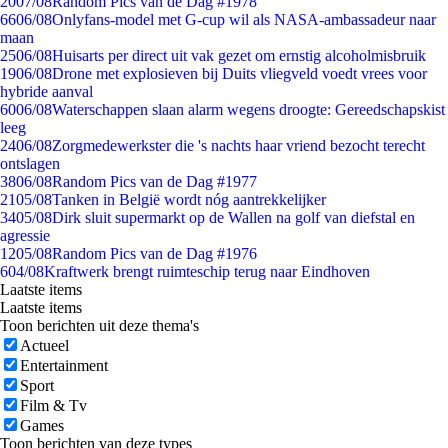
20
07/08
Random Pics van de Dag #1978
66
06/08
Onlyfans-model met G-cup wil als NASA-ambassadeur naar
maan
25
06/08
Huisarts per direct uit vak gezet om ernstig alcoholmisbruik
19
06/08
Drone met explosieven bij Duits vliegveld voedt vrees voor
hybride aanval
60
06/08
Waterschappen slaan alarm wegens droogte: Gereedschapskist
leeg
24
06/08
Zorgmedewerkster die 's nachts haar vriend bezocht terecht
ontslagen
38
06/08
Random Pics van de Dag #1977
21
05/08
Tanken in België wordt nóg aantrekkelijker
34
05/08
Dirk sluit supermarkt op de Wallen na golf van diefstal en
agressie
12
05/08
Random Pics van de Dag #1976
6
04/08
Kraftwerk brengt ruimteschip terug naar Eindhoven
Laatste items
Laatste items
Toon berichten uit deze thema's
Actueel
Entertainment
Sport
Film & Tv
Games
Toon berichten van deze types