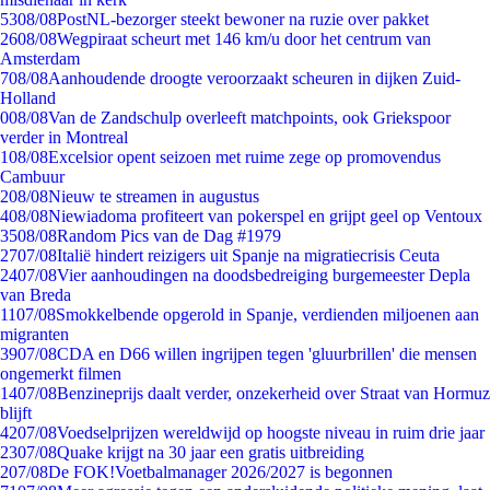
53
08/08
PostNL-bezorger steekt bewoner na ruzie over pakket
26
08/08
Wegpiraat scheurt met 146 km/u door het centrum van
Amsterdam
7
08/08
Aanhoudende droogte veroorzaakt scheuren in dijken Zuid-
Holland
0
08/08
Van de Zandschulp overleeft matchpoints, ook Griekspoor
verder in Montreal
1
08/08
Excelsior opent seizoen met ruime zege op promovendus
Cambuur
2
08/08
Nieuw te streamen in augustus
4
08/08
Niewiadoma profiteert van pokerspel en grijpt geel op Ventoux
35
08/08
Random Pics van de Dag #1979
27
07/08
Italië hindert reizigers uit Spanje na migratiecrisis Ceuta
24
07/08
Vier aanhoudingen na doodsbedreiging burgemeester Depla
van Breda
11
07/08
Smokkelbende opgerold in Spanje, verdienden miljoenen aan
migranten
39
07/08
CDA en D66 willen ingrijpen tegen 'gluurbrillen' die mensen
ongemerkt filmen
14
07/08
Benzineprijs daalt verder, onzekerheid over Straat van Hormuz
blijft
42
07/08
Voedselprijzen wereldwijd op hoogste niveau in ruim drie jaar
23
07/08
Quake krijgt na 30 jaar een gratis uitbreiding
2
07/08
De FOK!Voetbalmanager 2026/2027 is begonnen