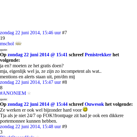
zondag 22 juni 2014, 15:46 uur
#7
19
mschol
quote:
Op
zondag 22 juni 2014 @ 15:41
schreef
Penistrekker
het
volgende:
ja en? moeten ze het gratis doen?
mja, eigenlijk wel ja, ze zijn zo incompetent als wat..
mentions en alerts staan uit, pm/dm mij
zondag 22 juni 2014, 15:47 uur
#8
8
#ANONIEM
quote:
Op
zondag 22 juni 2014 @ 15:44
schreef
Ouwesok
het volgende:
Ze werken er ook wel bijzonder hard voor
Tja als je niet 24/7 op FOK!frontpage zit had je ook een dikkere
portemonnee kunnen hebben.
zondag 22 juni 2014, 15:48 uur
#9
3