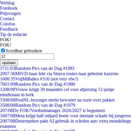
Weblog
Fotoboek
Prijsvragen
Contact
Colofon
Feedback
Tip de redactie
FOK!
FOK!
Scrollbar gebruiken
opslaan
17
11:03
Random Pics van de Dag #1981
20
07:36
MIVD-baas lekt via Strava routes naar geheime kazerne
16
06:35
VrijMiBabes #316 (not very sfw!)
76
01:09
Random Pics van de Dag #1980
12
08/08
Vrouw krijgt 30 maanden cel voor afpersing 12-jarige
misdienaar in kerk
53
08/08
PostNL-bezorger steekt bewoner na ruzie over pakket
35
08/08
Random Pics van de Dag #1979
2
07/08
De FOK!Voetbalmanager 2026/2027 is begonnen
16
07/08
Meta krijgt half miljard boete voor mentale schade bij jongeren
20
07/08
Denemarken pakt AI-gebruik in scholen aan: extra mondelinge
examens