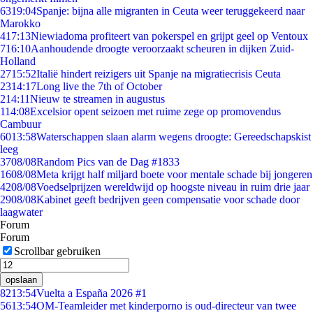
63
19:04
Spanje: bijna alle migranten in Ceuta weer teruggekeerd naar
Marokko
4
17:13
Niewiadoma profiteert van pokerspel en grijpt geel op Ventoux
7
16:10
Aanhoudende droogte veroorzaakt scheuren in dijken Zuid-
Holland
27
15:52
Italië hindert reizigers uit Spanje na migratiecrisis Ceuta
23
14:17
Long live the 7th of October
2
14:11
Nieuw te streamen in augustus
1
14:08
Excelsior opent seizoen met ruime zege op promovendus
Cambuur
60
13:58
Waterschappen slaan alarm wegens droogte: Gereedschapskist
leeg
37
08/08
Random Pics van de Dag #1833
16
08/08
Meta krijgt half miljard boete voor mentale schade bij jongeren
42
08/08
Voedselprijzen wereldwijd op hoogste niveau in ruim drie jaar
29
08/08
Kabinet geeft bedrijven geen compensatie voor schade door
laagwater
Forum
Forum
Scrollbar gebruiken
opslaan
82
13:54
Vuelta a España 2026 #1
56
13:54
OM-Teamleider met kinderporno is oud-directeur van twee