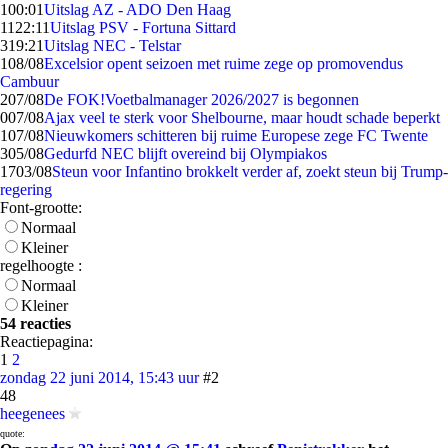
1
00:01
Uitslag AZ - ADO Den Haag
11
22:11
Uitslag PSV - Fortuna Sittard
3
19:21
Uitslag NEC - Telstar
1
08/08
Excelsior opent seizoen met ruime zege op promovendus
Cambuur
2
07/08
De FOK!Voetbalmanager 2026/2027 is begonnen
0
07/08
Ajax veel te sterk voor Shelbourne, maar houdt schade beperkt
1
07/08
Nieuwkomers schitteren bij ruime Europese zege FC Twente
3
05/08
Gedurfd NEC blijft overeind bij Olympiakos
17
03/08
Steun voor Infantino brokkelt verder af, zoekt steun bij Trump-
regering
Font-grootte:
Normaal
Kleiner
regelhoogte :
Normaal
Kleiner
54 reacties
Reactiepagina:
1
2
zondag 22 juni 2014, 15:43 uur
#2
48
heegenees
quote: