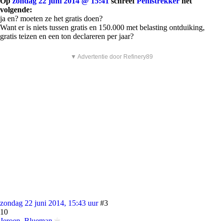
Op
zondag 22 juni 2014 @ 15:41
schreef
Penistrekker
het
volgende:
ja en? moeten ze het gratis doen?
Want er is niets tussen gratis en 150.000 met belasting ontduiking,
gratis teizen en een ton declareren per jaar?
▼ Advertentie door Refinery89
zondag 22 juni 2014, 15:43 uur
#3
10
Jeroen_Blueman