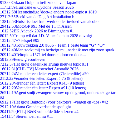
9
13:00
Orkaan Dolphin treft zuiden van Japan
117
12:59
Hurricane & Cyclone Season 2026
103
12:58
Het oneindige 'doet-ie anders nooit'-topic # 1819
271
12:55
Beeld van de Dag Art Installation b
138
12:53
Huisarts doet haar werk onder invloed van alcohol
294
12:53
MotoGP #93 Met de TT in Assen
10
12:52
EK Atletiek 2026 te Birmingham #1
80
12:50
Trump wil dat J.D. Vance hem in 2028 opvolgt
135
12:47
+7 telspel #95
185
12:43
Touwtrekken 2.0 #636 - Team 1 beste team *G* *O*
105
12:40
Man zoekt mij en bedreigt mij, nadat ik met zijn zoon sprak
209
12:40
Teltopic #1571 tel door en door en door....
59
12:39
Eeuwig voortleven
72
12:37
Het grote dagelijkse Trump nieuws topic #31
160
12:31
[CUL TV] Masterchef Australië 2026
207
12:24
Verander een letter expert (7lettereditie) #50
21
12:22
Verander één letter. Expert # 75 (8 letters)
56
12:20
Verander één letter: Expert #143 (9 letters)
149
12:20
Verander één letter: Expert #91 (10 letters)
265
12:19
Agent smijt zwangere vrouw op de grond, onderzoek gestart
#2
69
12:17
Het grote Baktopic (voor bakfoto's, -vragen en -tips) #42
29
12:10
Ariana Grande verlaat de spotlight.
204
11:59
[RTL] B&B vol liefde 6de seizoen #4
154
11:54
Sterren toen en nu #11