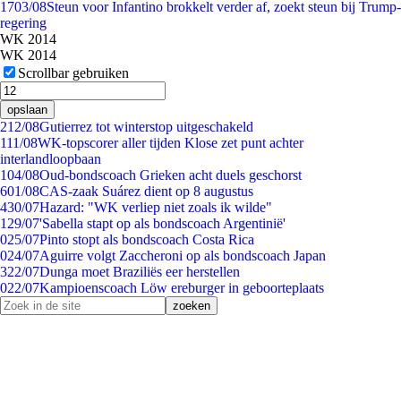
17
03/08
Steun voor Infantino brokkelt verder af, zoekt steun bij Trump-
regering
WK 2014
WK 2014
Scrollbar gebruiken
opslaan
2
12/08
Gutierrez tot winterstop uitgeschakeld
1
11/08
WK-topscorer aller tijden Klose zet punt achter
interlandloopbaan
1
04/08
Oud-bondscoach Grieken acht duels geschorst
6
01/08
CAS-zaak Suárez dient op 8 augustus
4
30/07
Hazard: "WK verliep niet zoals ik wilde"
1
29/07
'Sabella stapt op als bondscoach Argentinië'
0
25/07
Pinto stopt als bondscoach Costa Rica
0
24/07
Aguirre volgt Zaccheroni op als bondscoach Japan
3
22/07
Dunga moet Braziliës eer herstellen
0
22/07
Kampioenscoach Löw ereburger in geboorteplaats