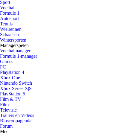
Sport
Voetbal
Formule 1
Autosport
Tennis
Wielrennen
Schaatsen
Wintersporten
Managerspelen
Voetbalmanager
Formule 1-manager
Games
PC
Playstation 4
Xbox One
Nintendo Switch
Xbox Series X|S
PlayStation 5
Film & TV
Film
Televisie
Trailers en Videos
Bioscoopagenda
Forum
Meer