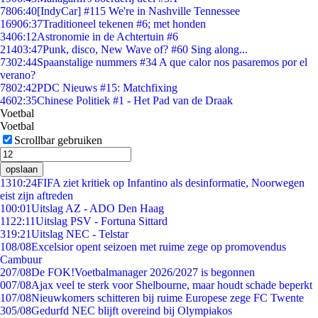
78
06:40
[IndyCar] #115 We're in Nashville Tennessee
169
06:37
Traditioneel tekenen #6; met honden
34
06:12
Astronomie in de Achtertuin #6
214
03:47
Punk, disco, New Wave of? #60 Sing along...
73
02:44
Spaanstalige nummers #34 A que calor nos pasaremos por el
verano?
78
02:42
PDC Nieuws #15: Matchfixing
46
02:35
Chinese Politiek #1 - Het Pad van de Draak
Voetbal
Voetbal
Scrollbar gebruiken
opslaan
13
10:24
FIFA ziet kritiek op Infantino als desinformatie, Noorwegen
eist zijn aftreden
1
00:01
Uitslag AZ - ADO Den Haag
11
22:11
Uitslag PSV - Fortuna Sittard
3
19:21
Uitslag NEC - Telstar
1
08/08
Excelsior opent seizoen met ruime zege op promovendus
Cambuur
2
07/08
De FOK!Voetbalmanager 2026/2027 is begonnen
0
07/08
Ajax veel te sterk voor Shelbourne, maar houdt schade beperkt
1
07/08
Nieuwkomers schitteren bij ruime Europese zege FC Twente
3
05/08
Gedurfd NEC blijft overeind bij Olympiakos