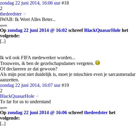
zondag 22 juni 2014, 16:06 uur
#18
2
thedeedster
IWAB: Ik Weet Alles Beter...
quote:
Op
zondag 22 juni 2014 @ 16:02
schreef
BlackQuasarHole
het
volgende:
[..]
Ik wil ook FIFA medewerker worden...
Trouwens, ik ben de gezelschapsdames vergeten.
Of declareren ze dat gewoon?
Als mijn post niet duidelijk is, moet je misschien even je sarcasmeradar
aanzetten.
zondag 22 juni 2014, 16:07 uur
#19
2
BlackQuasarHole
To far for us to understand
quote:
Op
zondag 22 juni 2014 @ 16:06
schreef
thedeedster
het
volgende:
[..]