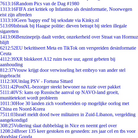
76
13:16
Random Pics van de Dag #1980
13
13:16
FIFA ziet kritiek op Infantino als desinformatie, Noorwegen
eist zijn aftreden
13
13:10
Geen 'happy end' bij seksdate via Kinky.nl
5
13:09
Inbraak bij Haagse politie: dieven betrapt bij stelen illegale
sigaretten
14
13:06
Benzineprijs daalt verder, onzekerheid over Straat van Hormuz
blijft
62
12:52
EU bekritiseert Meta en TikTok om verspreiden desinformatie
Ceuta
41
12:39
XR blokkeert A12 ruim twee uur, agent gebeten bij
aanhouding
8
12:37
Vrouw krijgt door verwisseling het embryo van ander stel
ingebracht
11
12:30
Uitslag PSV - Fortuna Sittard
53
11:42
PostNL-bezorger steekt bewoner na ruzie over pakket
51
11:40
VS: kans op Russische aanval op NAVO-land groeit,
munitietekort wordt probleem
10
11:30
Hoe 30 landen zich voorbereiden op mogelijke oorlog met
China en Noord-Korea
75
11:03
Israël meldt dood twee militairen in Zuid-Libanon, vergelding
aangekondigd
3
08:25
Vollering slaat dubbelslag in Nice en neemt geel over
12
08:24
Broer 135 keer gestoken en gesneden: zes jaar cel en tbs voor
doodslag Gouda