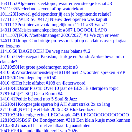
163
11:53
Algemeen steektopic, waar er een steekje los zit #3
251
11:35
Nederland stevent af op watertekort
10
11:23
Hoeveel geld spendeer jij aan je beginnende relatie?
177
11:17
[WLR SC #417] Nieuw deel openen was kaputt
129
11:12
Post hier zo vaak mogelijk om 11:11 #39 Vanz11
140
11:08
Meisjesnamenlepeltopic #367 LOOOOL LAPO
114
11:07
[FOK!Voetbalmanager 2026/2027] #1 We zijn er weer
146
11:01
Jonge Cambridge professor stapt op na claims over plagiaat
en leugens
114
10:58
[DAGBOEK] De weg naar balans #12
36
10:57
Defensiepact Pakistan, Turkije en Saudi-Arabië bevat art.5
clausule?
137
10:50
Het grote goedemorgen topic #3
48
10:50
Woordensamenstelspel #1184 met 2 woorden spreken SVP
41
10:50
Dierenlepeltopic #150
40
10:49
Het hele alfabet #108 en 4letterwoord
254
10:48
Oscar Piastri: Over 10 jaar de BESTE allertijden-topic
278
10:45
[F1 SC] Get a Room #4
14
10:41
Petitie behoud npo 5 Soul & Jazz
126
10:41
Koopzegels sparen bij AH duurt straks 2x zo lang
271
10:40
[NET5] Het blok 2026 #32 Blokkendozen
279
10:33
Het enige echte LEGO-topic #45 LEGOOOOOOOOOOO
128
10:26
[SBS6] De Bondgenoten #318 Een klein kusje moet kunnen
2
10:23
LG nas n1t1 - niet zichtbaar bij aansluiten
104
10:19
De landelijke hittegolf van 2026