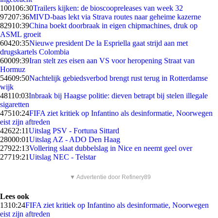
1001
06:30
Trailers kijken: de bioscoopreleases van week 32
972
07:36
MIVD-baas lekt via Strava routes naar geheime kazerne
829
10:39
China boekt doorbraak in eigen chipmachines, druk op
ASML groeit
604
20:35
Nieuwe president De la Espriella gaat strijd aan met
drugskartels Colombia
600
09:39
Iran stelt zes eisen aan VS voor heropening Straat van
Hormuz
546
09:50
Nachtelijk gebiedsverbod brengt rust terug in Rotterdamse
wijk
481
10:03
Inbraak bij Haagse politie: dieven betrapt bij stelen illegale
sigaretten
475
10:24
FIFA ziet kritiek op Infantino als desinformatie, Noorwegen
eist zijn aftreden
426
22:11
Uitslag PSV - Fortuna Sittard
280
00:01
Uitslag AZ - ADO Den Haag
279
22:13
Vollering slaat dubbelslag in Nice en neemt geel over
277
19:21
Uitslag NEC - Telstar
▼ Advertentie door Refinery89
Lees ook
13
10:24
FIFA ziet kritiek op Infantino als desinformatie, Noorwegen
eist zijn aftreden