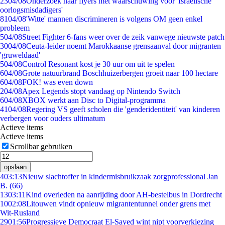
23
04/08
Onderzoek naar flyers met waarschuwing voor 'Israëlische
oorlogsmisdadigers'
81
04/08
'Witte' mannen discrimineren is volgens OM geen enkel
probleem
5
04/08
Street Fighter 6-fans weer over de zeik vanwege nieuwste patch
30
04/08
Ceuta-leider noemt Marokkaanse grensaanval door migranten
'gruweldaad'
5
04/08
Control Resonant kost je 30 uur om uit te spelen
6
04/08
Grote natuurbrand Boschhuizerbergen groeit naar 100 hectare
6
04/08
FOK! was even down
2
04/08
Apex Legends stopt vandaag op Nintendo Switch
6
04/08
XBOX werkt aan Disc to Digital-programma
41
04/08
Regering VS geeft scholen die 'genderidentiteit' van kinderen
verbergen voor ouders ultimatum
Actieve items
Actieve items
Scrollbar gebruiken
opslaan
4
03:13
Nieuw slachtoffer in kindermisbruikzaak zorgprofessional Jan
B. (66)
13
03:11
Kind overleden na aanrijding door AH-bestelbus in Dordrecht
10
02:08
Litouwen vindt opnieuw migrantentunnel onder grens met
Wit-Rusland
29
01:56
Progressieve Democraat El-Sayed wint nipt voorverkiezing