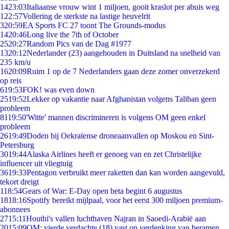
14
23:03
Italiaanse vrouw wint 1 miljoen, gooit kraslot per abuis weg
1
22:57
Vollering de sterkste na lastige heuvelrit
3
20:59
EA Sports FC 27 toont The Grounds-modus
14
20:46
Long live the 7th of October
25
20:27
Random Pics van de Dag #1977
13
20:12
Nederlander (23) aangehouden in Duitsland na snelheid van
235 km/u
16
20:09
Ruim 1 op de 7 Nederlanders gaan deze zomer onverzekerd
op reis
6
19:53
FOK! was even down
25
19:52
Lekker op vakantie naar Afghanistan volgens Taliban geen
probleem
81
19:50
'Witte' mannen discrimineren is volgens OM geen enkel
probleem
26
19:49
Doden bij Oekraïense droneaanvallen op Moskou en Sint-
Petersburg
30
19:44
Alaska Airlines heeft er genoeg van en zet Christelijke
influencer uit vliegtuig
36
19:33
Pentagon verbruikt meer raketten dan kan worden aangevuld,
tekort dreigt
1
18:54
Gears of War: E-Day open beta begint 6 augustus
18
18:16
Spotify bereikt mijlpaal, voor het eerst 300 miljoen premium-
abonnees
27
15:11
Houthi's vallen luchthaven Najran in Saoedi-Arabië aan
20
15:09
OM: vierde verdachte (18) vast op verdenking van beramen