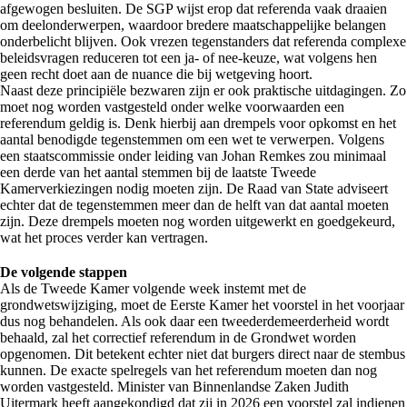
afgewogen besluiten. De SGP wijst erop dat referenda vaak draaien
om deelonderwerpen, waardoor bredere maatschappelijke belangen
onderbelicht blijven. Ook vrezen tegenstanders dat referenda complexe
beleidsvragen reduceren tot een ja- of nee-keuze, wat volgens hen
geen recht doet aan de nuance die bij wetgeving hoort.
Naast deze principiële bezwaren zijn er ook praktische uitdagingen. Zo
moet nog worden vastgesteld onder welke voorwaarden een
referendum geldig is. Denk hierbij aan drempels voor opkomst en het
aantal benodigde tegenstemmen om een wet te verwerpen. Volgens
een staatscommissie onder leiding van Johan Remkes zou minimaal
een derde van het aantal stemmen bij de laatste Tweede
Kamerverkiezingen nodig moeten zijn. De Raad van State adviseert
echter dat de tegenstemmen meer dan de helft van dat aantal moeten
zijn. Deze drempels moeten nog worden uitgewerkt en goedgekeurd,
wat het proces verder kan vertragen.
De volgende stappen
Als de Tweede Kamer volgende week instemt met de
grondwetswijziging, moet de Eerste Kamer het voorstel in het voorjaar
dus nog behandelen. Als ook daar een tweederdemeerderheid wordt
behaald, zal het correctief referendum in de Grondwet worden
opgenomen. Dit betekent echter niet dat burgers direct naar de stembus
kunnen. De exacte spelregels van het referendum moeten dan nog
worden vastgesteld. Minister van Binnenlandse Zaken Judith
Uitermark heeft aangekondigd dat zij in 2026 een voorstel zal indienen