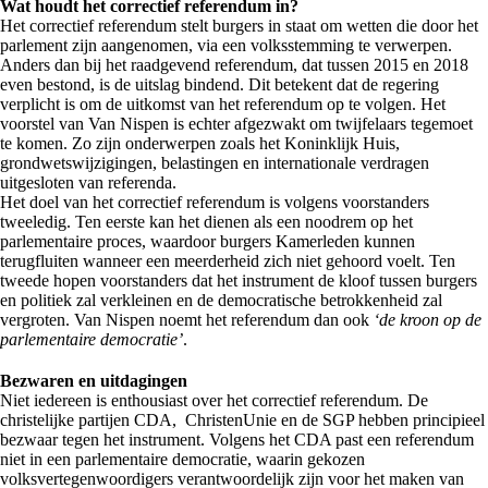
Wat houdt het correctief referendum in?
Het correctief referendum stelt burgers in staat om wetten die door het
parlement zijn aangenomen, via een volksstemming te verwerpen.
Anders dan bij het raadgevend referendum, dat tussen 2015 en 2018
even bestond, is de uitslag bindend. Dit betekent dat de regering
verplicht is om de uitkomst van het referendum op te volgen. Het
voorstel van Van Nispen is echter afgezwakt om twijfelaars tegemoet
te komen. Zo zijn onderwerpen zoals het Koninklijk Huis,
grondwetswijzigingen, belastingen en internationale verdragen
uitgesloten van referenda.
Het doel van het correctief referendum is volgens voorstanders
tweeledig. Ten eerste kan het dienen als een noodrem op het
parlementaire proces, waardoor burgers Kamerleden kunnen
terugfluiten wanneer een meerderheid zich niet gehoord voelt. Ten
tweede hopen voorstanders dat het instrument de kloof tussen burgers
en politiek zal verkleinen en de democratische betrokkenheid zal
vergroten. Van Nispen noemt het referendum dan ook
‘de kroon op de
parlementaire democratie’
.
Bezwaren en uitdagingen
Niet iedereen is enthousiast over het correctief referendum. De
christelijke partijen CDA, ChristenUnie en de SGP hebben principieel
bezwaar tegen het instrument. Volgens het CDA past een referendum
niet in een parlementaire democratie, waarin gekozen
volksvertegenwoordigers verantwoordelijk zijn voor het maken van