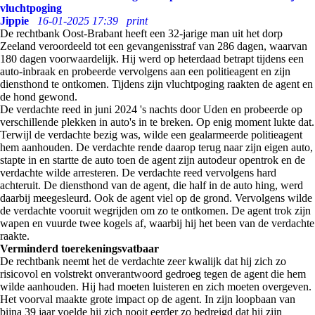
vluchtpoging
Jippie
16-01-2025 17:39
print
De rechtbank Oost-Brabant heeft een 32-jarige man uit het dorp
Zeeland veroordeeld tot een gevangenisstraf van 286 dagen, waarvan
180 dagen voorwaardelijk. Hij werd op heterdaad betrapt tijdens een
auto-inbraak en probeerde vervolgens aan een politieagent en zijn
diensthond te ontkomen. Tijdens zijn vluchtpoging raakten de agent en
de hond gewond.
De verdachte reed in juni 2024 's nachts door Uden en probeerde op
verschillende plekken in auto's in te breken. Op enig moment lukte dat.
Terwijl de verdachte bezig was, wilde een gealarmeerde politieagent
hem aanhouden. De verdachte rende daarop terug naar zijn eigen auto,
stapte in en startte de auto toen de agent zijn autodeur opentrok en de
verdachte wilde arresteren. De verdachte reed vervolgens hard
achteruit. De diensthond van de agent, die half in de auto hing, werd
daarbij meegesleurd. Ook de agent viel op de grond. Vervolgens wilde
de verdachte vooruit wegrijden om zo te ontkomen. De agent trok zijn
wapen en vuurde twee kogels af, waarbij hij het been van de verdachte
raakte.
Verminderd toerekeningsvatbaar
De rechtbank neemt het de verdachte zeer kwalijk dat hij zich zo
risicovol en volstrekt onverantwoord gedroeg tegen de agent die hem
wilde aanhouden. Hij had moeten luisteren en zich moeten overgeven.
Het voorval maakte grote impact op de agent. In zijn loopbaan van
bijna 39 jaar voelde hij zich nooit eerder zo bedreigd dat hij zijn