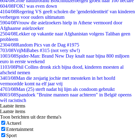
6
04/08
Grote natuurbrand Boschhuizerbergen groeit naar 100 hectare
6
04/08
FOK! was even down
41
04/08
Regering VS geeft scholen die 'genderidentiteit' van kinderen
verbergen voor ouders ultimatum
59
04/08
Vrouw die asielzoekers hielp in Athene vermoord door
Afghaanse asielzoeker
25
04/08
Lekker op vakantie naar Afghanistan volgens Taliban geen
probleem
23
04/08
Random Pics van de Dag #1975
7
03/08
VrijMiBabes #315 (not very sfw!)
10
03/08
Spider-Man: Brand New Day knalt naar bijna 800 miljoen
euro in eerste weekend
11
03/08
Phil Collins dronk zich bijna dood, kinderen moesten al
afscheid nemen
34
03/08
Man die zesjarig jochie met messteken in het hoofd
vermoordde komt na elf jaar vrij
47
03/08
Man (25) sterft nadat hij lijm als condoom gebruikt
80
03/08
Spandoek "Bruine mannen naar achteren" in België opeens
wèl racistisch
Laatste items
Laatste items
Toon berichten uit deze thema's
Actueel
Entertainment
Sport