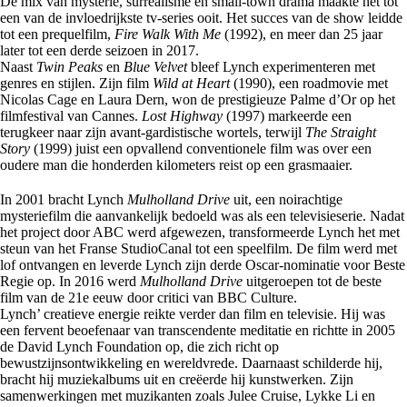
De mix van mysterie, surrealisme en small-town drama maakte het tot
een van de invloedrijkste tv-series ooit. Het succes van de show leidde
tot een prequelfilm,
Fire Walk With Me
(1992), en meer dan 25 jaar
later tot een derde seizoen in 2017.
Naast
Twin Peaks
en
Blue Velvet
bleef Lynch experimenteren met
genres en stijlen. Zijn film
Wild at Heart
(1990), een roadmovie met
Nicolas Cage en Laura Dern, won de prestigieuze Palme d’Or op het
filmfestival van Cannes.
Lost Highway
(1997) markeerde een
terugkeer naar zijn avant-gardistische wortels, terwijl
The Straight
Story
(1999) juist een opvallend conventionele film was over een
oudere man die honderden kilometers reist op een grasmaaier.
In 2001 bracht Lynch
Mulholland Drive
uit, een noirachtige
mysteriefilm die aanvankelijk bedoeld was als een televisieserie. Nadat
het project door ABC werd afgewezen, transformeerde Lynch het met
steun van het Franse StudioCanal tot een speelfilm. De film werd met
lof ontvangen en leverde Lynch zijn derde Oscar-nominatie voor Beste
Regie op. In 2016 werd
Mulholland Drive
uitgeroepen tot de beste
film van de 21e eeuw door critici van BBC Culture.
Lynch’ creatieve energie reikte verder dan film en televisie. Hij was
een fervent beoefenaar van transcendente meditatie en richtte in 2005
de David Lynch Foundation op, die zich richt op
bewustzijnsontwikkeling en wereldvrede. Daarnaast schilderde hij,
bracht hij muziekalbums uit en creëerde hij kunstwerken. Zijn
samenwerkingen met muzikanten zoals Julee Cruise, Lykke Li en