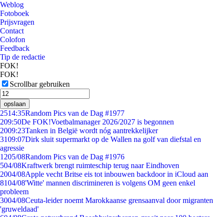
Weblog
Fotoboek
Prijsvragen
Contact
Colofon
Feedback
Tip de redactie
FOK!
FOK!
Scrollbar gebruiken
opslaan
25
14:35
Random Pics van de Dag #1977
2
09:50
De FOK!Voetbalmanager 2026/2027 is begonnen
20
09:23
Tanken in België wordt nóg aantrekkelijker
31
09:07
Dirk sluit supermarkt op de Wallen na golf van diefstal en
agressie
12
05/08
Random Pics van de Dag #1976
5
04/08
Kraftwerk brengt ruimteschip terug naar Eindhoven
20
04/08
Apple vecht Britse eis tot inbouwen backdoor in iCloud aan
81
04/08
'Witte' mannen discrimineren is volgens OM geen enkel
probleem
30
04/08
Ceuta-leider noemt Marokkaanse grensaanval door migranten
'gruweldaad'