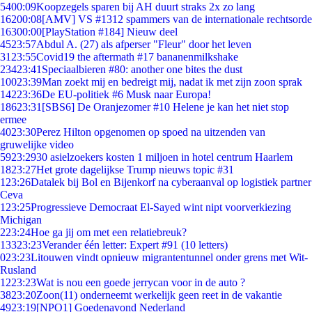
54
00:09
Koopzegels sparen bij AH duurt straks 2x zo lang
162
00:08
[AMV] VS #1312 spammers van de internationale rechtsorde
163
00:00
[PlayStation #184] Nieuw deel
45
23:57
Abdul A. (27) als afperser "Fleur" door het leven
31
23:55
Covid19 the aftermath #17 bananenmilkshake
234
23:41
Speciaalbieren #80: another one bites the dust
100
23:39
Man zoekt mij en bedreigt mij, nadat ik met zijn zoon sprak
142
23:36
De EU-politiek #6 Musk naar Europa!
186
23:31
[SBS6] De Oranjezomer #10 Helene je kan het niet stop
ermee
40
23:30
Perez Hilton opgenomen op spoed na uitzenden van
gruwelijke video
59
23:29
30 asielzoekers kosten 1 miljoen in hotel centrum Haarlem
18
23:27
Het grote dagelijkse Trump nieuws topic #31
1
23:26
Datalek bij Bol en Bijenkorf na cyberaanval op logistiek partner
Ceva
1
23:25
Progressieve Democraat El-Sayed wint nipt voorverkiezing
Michigan
2
23:24
Hoe ga jij om met een relatiebreuk?
133
23:23
Verander één letter: Expert #91 (10 letters)
0
23:23
Litouwen vindt opnieuw migrantentunnel onder grens met Wit-
Rusland
12
23:23
Wat is nou een goede jerrycan voor in de auto ?
38
23:20
Zoon(11) onderneemt werkelijk geen reet in de vakantie
49
23:19
[NPO1] Goedenavond Nederland