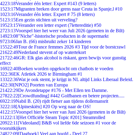
42
23:18
Verander één letter: Expert #143 (9 letters)
15
23:17
Migranten breken door grens naar Ceuta in Spanje,l #10
10
23:16
Verander één letter. Expert # 75 (8 letters)
51
23:15
Een gezin stichten uit verveling?
195
23:15
Verander een letter expert (7lettereditie) #50
27
23:13
Voorspel hier het weer van Juli 2026 (gemeten in de Bilt)
149
23:08
"Niche"-historische producten in de supermarkt
97
23:06
Jan B. (66) misbruikt zeker 14 kinderen
155
22:49
Tour de France femmes 2026 #3 Tijd voor de borstcrawl
216
22:49
Nederland stevent af op watertekort
217
22:46
GR: Elk glas alcohol is riskant, geen bewijs voor gunstig
effect
169
22:40
Boeken worden opgekocht om chatbots te voeden
3
22:36
EK Atletiek 2026 te Birmingham #1
133
22:36
Wat je ook stemt, je krijgt in NL altijd Links Liberaal Beleid.
4
22:30
[NPO2] Poorten van Europa
214
22:29
De Avondetappe #176 - Met Ellen ten Damme.
278
22:22
[Crowdfunding] #442 Golfbanen en betere projecten.....
69
22:19
Nabil B. (20) rijdt fietser aan tijdens dollemansrit
32
22:18
[Alpineskiën] #20 Op weg naar de OS!
41
22:15
Voorspel hier het weer van Juni 2026 (gemeten in de Bilt)
112
22:13
[Het Officiële Steam Topic #201] Steamrolled
209
22:11
[Videoland] B&B vol liefde 6de seizoen #1 voor de
vooruitkijkers
248
22:09
[Dagboek] Veel aan hoofd - Deel 27