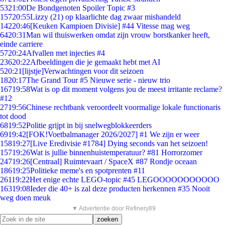
53
21:00
De Bondgenoten Spoiler Topic #3
157
20:55
Lizzy (21) op klaarlichte dag zwaar mishandeld
142
20:46
[Keuken Kampioen Divisie] #44 Vitesse mag weg
64
20:31
Man wil thuiswerken omdat zijn vrouw borstkanker heeft,
einde carriere
57
20:24
Afvallen met injecties #4
236
20:22
Afbeeldingen die je gemaakt hebt met AI
5
20:21
[lijstje]Verwachtingen voor dit seizoen
18
20:17
The Grand Tour #5 Nieuwe serie - nieuw trio
167
19:58
Wat is op dit moment volgens jou de meest irritante reclame?
#12
27
19:56
Chinese rechtbank veroordeelt voormalige lokale functionaris
tot dood
68
19:52
Politie grijpt in bij snelwegblokkeerders
69
19:42
[FOK!Voetbalmanager 2026/2027] #1 We zijn er weer
158
19:27
[Live Eredivisie #1784] Dying seconds van het seizoen!
157
19:26
Wat is jullie binnenhuistemperatuur? #81 Horrorzomer
247
19:26
[Centraal] Ruimtevaart / SpaceX #87 Rondje oceaan
186
19:25
Politieke meme's en spotprenten #11
261
19:22
Het enige echte LEGO-topic #45 LEGOOOOOOOOOOO
163
19:08
Ieder die 40+ is zal deze producten herkennen #35 Nooit
weg doen meuk
▼ Advertentie door Refinery89