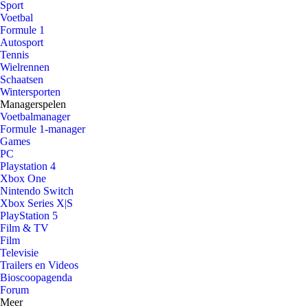
Sport
Voetbal
Formule 1
Autosport
Tennis
Wielrennen
Schaatsen
Wintersporten
Managerspelen
Voetbalmanager
Formule 1-manager
Games
PC
Playstation 4
Xbox One
Nintendo Switch
Xbox Series X|S
PlayStation 5
Film & TV
Film
Televisie
Trailers en Videos
Bioscoopagenda
Forum
Meer