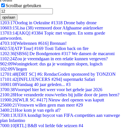
Scrollbar gebruiken
opslaan
12
03:17
Oorlog in Oekraïne #1318 Drone baby drone
106
03:15
Lisa (38) vermoord door Afghaanse asielzoeker
137
03:14
[AKQ] #3384 Topic met vragen. En soms goede
antwoorden.
47
03:10
[Wielrennen #616] Brennan!
6
02:53
[ATP Tour] #169 Tosti Tallon back on fire
12
02:36
[SBS6] De Bondgenoten #317 We dansen de macaroni
11
02:24
Zou je vreemdgaan in een relatie kunnen vergeven?
9
02:09
Woningtekort: dus ga je woningen slopen, logisch
1
02:09
Vliegen
127
01:48
[DRT SC] #6: RendacGoden sponsored by TONZON
171
01:42
[INFLUENCERS #294] supermarkt Safari
169
01:08
Vandaag 40 jaar geleden... #3
37
00:38
Voorspel hier het weer voor het gehele jaar 2026
21
00:28
Hoe veranderde rouw/verlies bij jullie door de jaren heen?
119
00:26
[WLR SC #417] Nieuw deel openen was kaputt
256
00:21
Vrouwen willen geen man meer #29
34
00:21
Hoe kom je van egels af?
75
00:13
UEFA kondigt boycot van FIFA-competities aan vanwege
plan Infantino
70
00:10
[RTL] B&B vol liefde 6de seizoen #4