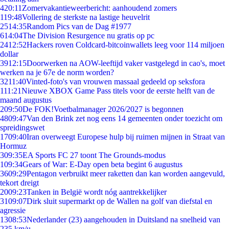
4
20:11
Zomervakantieweerbericht: aanhoudend zomers
1
19:48
Vollering de sterkste na lastige heuvelrit
25
14:35
Random Pics van de Dag #1977
6
14:04
The Division Resurgence nu gratis op pc
24
12:52
Hackers roven Coldcard-bitcoinwallets leeg voor 114 miljoen
dollar
39
12:15
Doorwerken na AOW-leeftijd vaker vastgelegd in cao's, moet
werken na je 67e de norm worden?
32
11:40
Vinted-foto's van vrouwen massaal gedeeld op seksfora
1
11:21
Nieuwe XBOX Game Pass titels voor de eerste helft van de
maand augustus
2
09:50
De FOK!Voetbalmanager 2026/2027 is begonnen
48
09:47
Van den Brink zet nog eens 14 gemeenten onder toezicht om
spreidingswet
17
09:40
Iran overweegt Europese hulp bij ruimen mijnen in Straat van
Hormuz
3
09:35
EA Sports FC 27 toont The Grounds-modus
1
09:34
Gears of War: E-Day open beta begint 6 augustus
36
09:29
Pentagon verbruikt meer raketten dan kan worden aangevuld,
tekort dreigt
20
09:23
Tanken in België wordt nóg aantrekkelijker
31
09:07
Dirk sluit supermarkt op de Wallen na golf van diefstal en
agressie
13
08:53
Nederlander (23) aangehouden in Duitsland na snelheid van
235 km/u