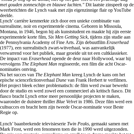
met gouden zonneschijn en blauwe luchten."
Dit laatste zinspeelt op de
weerberichten die Lynch vaak met zijn eigenzinnige flair op YouTube
deelde.
Lynch’ carrière kenmerkte zich door een unieke combinatie van
surrealisme, noir en experimentele cinema. Geboren in Missoula,
Montana, in 1946, begon hij als kunststudent en maakte hij zijn eerste
experimentele korte film,
Six Men Getting Sick
, tijdens zijn studie aan
de Pennsylvania Academy of Fine Arts. Zijn debuutfilm
Eraserhead
(1977), een surrealistisch zwart-witverhaal, was aanvankelijk
verwarrend voor het publiek, maar groeide uit tot een cultklassieker.
De impact van
Eraserhead
opende de deur naar Hollywood, waar hij
vervolgens
The Elephant Man
regisseerde, een film die acht Oscar-
nominaties ontving.
Na het succes van
The Elephant Man
kreeg Lynch de kans om het
epische sciencefictionverhaal
Dune
van Frank Herbert te verfilmen.
Het project bleek echter problematisch: de film werd zwaar bewerkt
door de studio en werd zowel een commercieel als kritisch fiasco. Dit
fiasco bracht Lynch ertoe meer persoonlijke projecten te maken,
waaronder de duistere thriller
Blue Velvet
in 1986. Deze film werd een
cultsucces en bracht hem zijn tweede Oscar-nominatie voor Beste
Regie op.
Lynch’ baanbrekende televisieserie
Twin Peaks
, gemaakt samen met
Mark Frost, werd een fenomeen toen die in 1990 werd uitgezonden.