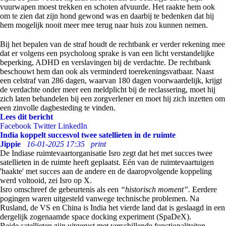
vuurwapen moest trekken en schoten afvuurde. Het raakte hem ook
om te zien dat zijn hond gewond was en daarbij te bedenken dat hij
hem mogelijk nooit meer mee terug naar huis zou kunnen nemen.
Bij het bepalen van de straf houdt de rechtbank er verder rekening mee
dat er volgens een psycholoog sprake is van een licht verstandelijke
beperking, ADHD en verslavingen bij de verdachte. De rechtbank
beschouwt hem dan ook als verminderd toerekeningsvatbaar. Naast
een celstraf van 286 dagen, waarvan 180 dagen voorwaardelijk, krijgt
de verdachte onder meer een meldplicht bij de reclassering, moet hij
zich laten behandelen bij een zorgverlener en moet hij zich inzetten om
een zinvolle dagbesteding te vinden.
Lees dit bericht
Facebook
Twitter
LinkedIn
India koppelt succesvol twee satellieten in de ruimte
Jippie
16-01-2025 17:35
print
De Indiase ruimtevaartorganisatie Isro zegt dat het met succes twee
satellieten in de ruimte heeft geplaatst. Eén van de ruimtevaartuigen
'haakte' met succes aan de andere en de daaropvolgende koppeling
werd voltooid, zei Isro op X.
Isro omschreef de gebeurtenis als een
“historisch moment”.
Eerdere
pogingen waren uitgesteld vanwege technische problemen. Na
Rusland, de VS en China is India het vierde land dat is geslaagd in een
dergelijk zogenaamde space docking experiment (SpaDeX).
Beide satellieten zijn uitgerust met verschillende functionaliteiten,