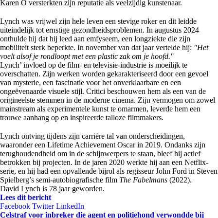
Karen O versterkten zijn reputatie als veelzijdig kunstenaar.
Lynch was vrijwel zijn hele leven een stevige roker en dit leidde
uiteindelijk tot ernstige gezondheidsproblemen. In augustus 2024
onthulde hij dat hij leed aan emfyseem, een longziekte die zijn
mobiliteit sterk beperkte. In november van dat jaar vertelde hij:
"Het
voelt alsof je rondloopt met een plastic zak om je hoofd."
Lynch’ invloed op de film- en televisie-industrie is moeilijk te
overschatten. Zijn werken worden gekarakteriseerd door een gevoel
van mysterie, een fascinatie voor het onverklaarbare en een
ongeëvenaarde visuele stijl. Critici beschouwen hem als een van de
origineelste stemmen in de moderne cinema. Zijn vermogen om zowel
mainstream als experimentele kunst te omarmen, leverde hem een
trouwe aanhang op en inspireerde talloze filmmakers.
Lynch ontving tijdens zijn carrière tal van onderscheidingen,
waaronder een Lifetime Achievement Oscar in 2019. Ondanks zijn
terughoudendheid om in de schijnwerpers te staan, bleef hij actief
betrokken bij projecten. In de jaren 2020 werkte hij aan een Netflix-
serie, en hij had een opvallende bijrol als regisseur John Ford in Steven
Spielberg’s semi-autobiografische film
The Fabelmans
(2022).
David Lynch is 78 jaar geworden.
Lees dit bericht
Facebook
Twitter
LinkedIn
Celstraf voor inbreker die agent en politiehond verwondde bij