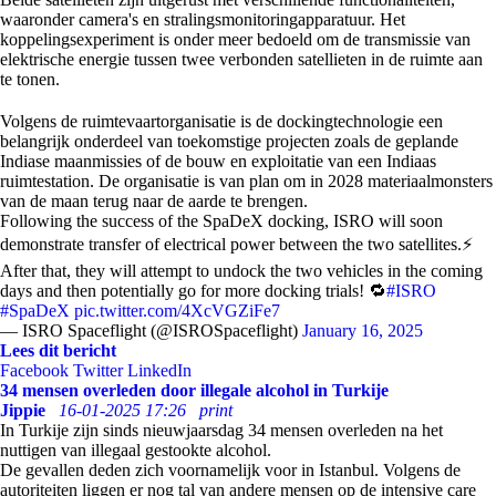
waaronder camera's en stralingsmonitoringapparatuur. Het
koppelingsexperiment is onder meer bedoeld om de transmissie van
elektrische energie tussen twee verbonden satellieten in de ruimte aan
te tonen.
Volgens de ruimtevaartorganisatie is de dockingtechnologie een
belangrijk onderdeel van toekomstige projecten zoals de geplande
Indiase maanmissies of de bouw en exploitatie van een Indiaas
ruimtestation. De organisatie is van plan om in 2028 materiaalmonsters
van de maan terug naar de aarde te brengen.
Following the success of the SpaDeX docking, ISRO will soon
demonstrate transfer of electrical power between the two satellites.⚡️
After that, they will attempt to undock the two vehicles in the coming
days and then potentially go for more docking trials! 🔁
#ISRO
#SpaDeX
pic.twitter.com/4XcVGZiFe7
— ISRO Spaceflight (@ISROSpaceflight)
January 16, 2025
Lees dit bericht
Facebook
Twitter
LinkedIn
34 mensen overleden door illegale alcohol in Turkije
Jippie
16-01-2025 17:26
print
In Turkije zijn sinds nieuwjaarsdag 34 mensen overleden na het
nuttigen van illegaal gestookte alcohol.
De gevallen deden zich voornamelijk voor in Istanbul. Volgens de
autoriteiten liggen er nog tal van andere mensen op de intensive care