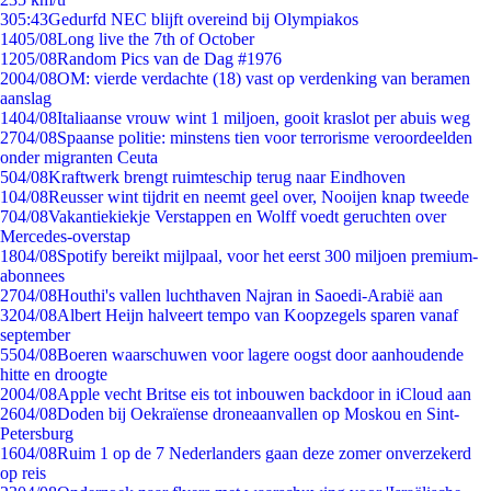
3
05:43
Gedurfd NEC blijft overeind bij Olympiakos
14
05/08
Long live the 7th of October
12
05/08
Random Pics van de Dag #1976
20
04/08
OM: vierde verdachte (18) vast op verdenking van beramen
aanslag
14
04/08
Italiaanse vrouw wint 1 miljoen, gooit kraslot per abuis weg
27
04/08
Spaanse politie: minstens tien voor terrorisme veroordeelden
onder migranten Ceuta
5
04/08
Kraftwerk brengt ruimteschip terug naar Eindhoven
1
04/08
Reusser wint tijdrit en neemt geel over, Nooijen knap tweede
7
04/08
Vakantiekiekje Verstappen en Wolff voedt geruchten over
Mercedes-overstap
18
04/08
Spotify bereikt mijlpaal, voor het eerst 300 miljoen premium-
abonnees
27
04/08
Houthi's vallen luchthaven Najran in Saoedi-Arabië aan
32
04/08
Albert Heijn halveert tempo van Koopzegels sparen vanaf
september
55
04/08
Boeren waarschuwen voor lagere oogst door aanhoudende
hitte en droogte
20
04/08
Apple vecht Britse eis tot inbouwen backdoor in iCloud aan
26
04/08
Doden bij Oekraïense droneaanvallen op Moskou en Sint-
Petersburg
16
04/08
Ruim 1 op de 7 Nederlanders gaan deze zomer onverzekerd
op reis