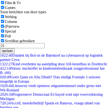
Film & Tv
Games
Toon berichten van deze types
Weblog
Column
(P)review
Special
Poll
Scrollbar gebruiken
opslaan
10
22:40
Datalek bij Bol en de Bijenkorf na cyberaanval op logistiek
partner Ceva
13
22:27
Kind overleden na aanrijding door AH-bestelbus in Dordrecht
4
22:14
Nieuw slachtoffer in kindermisbruikzaak zorgprofessional Jan
B. (66)
0
20:49
Geen Qatar en Abu Dhabi? Dan eindigt Formule 1-seizoen
mogelijk in Europa
10
20:44
Litouwen vindt opnieuw migrantentunnel onder grens met
Wit-Rusland
29
20:34
Progressieve Democraat El-Sayed wint nipt voorverkiezing
Michigan
7
20:24
Accell, moederbedrijf Sparta en Batavus, vraagt uitstel van
betaling aan