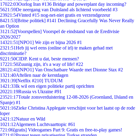
170
22:03
Oorlog Iran #136 Bridge and powerplant day incoming?
56
21:59
De neergang van Duitsland als lichtend voorbeeld #3
239
21:54
Vinted #15 nog-net-niet gratis en verzendgezeur
84
21:53
[Britse politiek] #141 Declining Gracefully Was Never Really
an Option
31
21:52
[Voorspellen] Voorspel de eindstand van de Eredivisie
2026/2027
143
21:51
[NPO1] We zijn er bijna 2026 #1
23
21:51
Heb jij wel eens (online of irl) te maken gehad met
discriminatie?
92
21:50
CIDP. Kent u dat, beste mensen?
172
21:50
Zuunig zijn, it's a way of life! #22
281
21:41
[NPO1] Van Onschatbare Waarde met Dionne Stax #2
13
21:40
Aftellen naar de kerstdagen
39
21:39
[Netflix #210] TUDUM
14
21:33
Ik wil een eigen politieke partij oprichten
202
21:19
Russia vs Ukraine #91
235
21:17
Totale zonsverduistering 12-08-2026 (Groenland, IJsland en
Spanje) #1
50
21:16
Zieke Christina Applegate verschijnt voor het laatst op de rode
loper
24
21:12
Natuur en Wild
10
21:12
Algemeen Luchtvaarttopic #61
7
21:06
[gratis] Videogames Part 9: Gratis en free-to-play games!
87
21:02
Protest tegen privatisering Turkse stranden