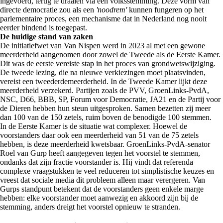
ingevoerd, terug te draaien via een volksstemming. Deze vorm van
directe democratie zou als een
'noodrem'
kunnen fungeren op het
parlementaire proces, een mechanisme dat in Nederland nog nooit
eerder bindend is toegepast.
De huidige stand van zaken
De initiatiefwet van Van Nispen werd in 2023 al met een gewone
meerderheid aangenomen door zowel de Tweede als de Eerste Kamer.
Dit was de eerste vereiste stap in het proces van grondwetswijziging.
De tweede lezing, die na nieuwe verkiezingen moet plaatsvinden,
vereist een tweederdemeerderheid. In de Tweede Kamer lijkt deze
meerderheid verzekerd. Partijen zoals de PVV, GroenLinks-PvdA,
NSC, D66, BBB, SP, Forum voor Democratie, JA21 en de Partij voor
de Dieren hebben hun steun uitgesproken. Samen bezetten zij meer
dan 100 van de 150 zetels, ruim boven de benodigde 100 stemmen.
In de Eerste Kamer is de situatie wat complexer. Hoewel de
voorstanders daar ook een meerderheid van 51 van de 75 zetels
hebben, is deze meerderheid kwetsbaar. GroenLinks-PvdA-senator
Roel van Gurp heeft aangegeven tegen het voorstel te stemmen,
ondanks dat zijn fractie voorstander is. Hij vindt dat referenda
complexe vraagstukken te veel reduceren tot simplistische keuzes en
vreest dat sociale media dit probleem alleen maar verergeren. Van
Gurps standpunt betekent dat de voorstanders geen enkele marge
hebben: elke voorstander moet aanwezig en akkoord zijn bij de
stemming, anders dreigt het voorstel opnieuw te stranden.