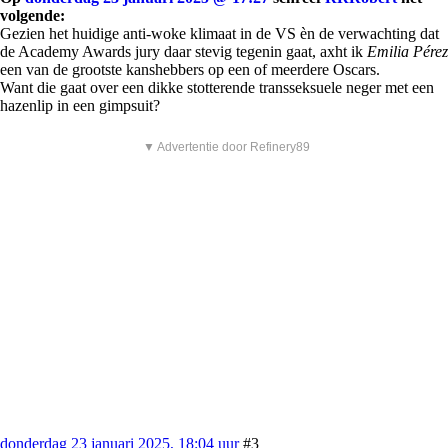
volgende:
Gezien het huidige anti-woke klimaat in de VS èn de verwachting dat
de Academy Awards jury daar stevig tegenin gaat, axht ik
Emilia Pérez
een van de grootste kanshebbers op een of meerdere Oscars.
Want die gaat over een dikke stotterende transseksuele neger met een
hazenlip in een gimpsuit?
▼ Advertentie door Refinery89
donderdag 23 januari 2025, 18:04 uur
#3