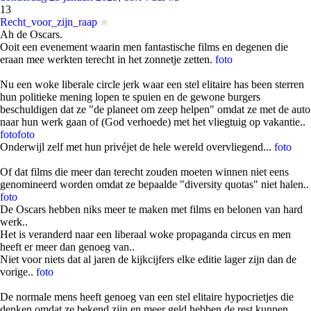
13
Recht_voor_zijn_raap
Ah de Oscars.
Ooit een evenement waarin men fantastische films en degenen die
eraan mee werkten terecht in het zonnetje zetten.
foto
Nu een woke liberale circle jerk waar een stel elitaire has been sterren
hun politieke mening lopen te spuien en de gewone burgers
beschuldigen dat ze "de planeet om zeep helpen" omdat ze met de auto
naar hun werk gaan of (God verhoede) met het vliegtuig op vakantie..
foto
foto
Onderwijl zelf met hun privéjet de hele wereld overvliegend...
foto
Of dat films die meer dan terecht zouden moeten winnen niet eens
genomineerd worden omdat ze bepaalde "diversity quotas" niet halen..
foto
De Oscars hebben niks meer te maken met films en belonen van hard
werk..
Het is veranderd naar een liberaal woke propaganda circus en men
heeft er meer dan genoeg van..
Niet voor niets dat al jaren de kijkcijfers elke editie lager zijn dan de
vorige..
foto
De normale mens heeft genoeg van een stel elitaire hypocrietjes die
denken omdat ze bekend zijn en meer geld hebben de rest kunnen