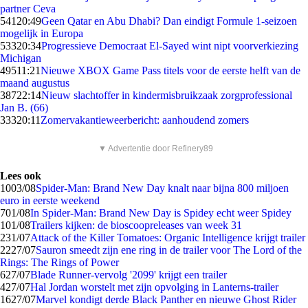
partner Ceva
541
20:49
Geen Qatar en Abu Dhabi? Dan eindigt Formule 1-seizoen
mogelijk in Europa
533
20:34
Progressieve Democraat El-Sayed wint nipt voorverkiezing
Michigan
495
11:21
Nieuwe XBOX Game Pass titels voor de eerste helft van de
maand augustus
387
22:14
Nieuw slachtoffer in kindermisbruikzaak zorgprofessional
Jan B. (66)
333
20:11
Zomervakantieweerbericht: aanhoudend zomers
▼ Advertentie door Refinery89
Lees ook
10
03/08
Spider-Man: Brand New Day knalt naar bijna 800 miljoen
euro in eerste weekend
7
01/08
In Spider-Man: Brand New Day is Spidey echt weer Spidey
1
01/08
Trailers kijken: de bioscoopreleases van week 31
2
31/07
Attack of the Killer Tomatoes: Organic Intelligence krijgt trailer
22
27/07
Sauron smeedt zijn ene ring in de trailer voor The Lord of the
Rings: The Rings of Power
6
27/07
Blade Runner-vervolg '2099' krijgt een trailer
4
27/07
Hal Jordan worstelt met zijn opvolging in Lanterns-trailer
16
27/07
Marvel kondigt derde Black Panther en nieuwe Ghost Rider