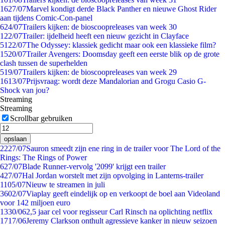
16
27/07
Marvel kondigt derde Black Panther en nieuwe Ghost Rider
aan tijdens Comic-Con-panel
6
24/07
Trailers kijken: de bioscoopreleases van week 30
1
22/07
Trailer: ijdelheid heeft een nieuw gezicht in Clayface
51
22/07
The Odyssey: klassiek gedicht maar ook een klassieke film?
15
20/07
Trailer Avengers: Doomsday geeft een eerste blik op de grote
clash tussen de superhelden
5
19/07
Trailers kijken: de bioscoopreleases van week 29
16
13/07
Prijsvraag: wordt deze Mandalorian and Grogu Casio G-
Shock van jou?
Streaming
Streaming
Scrollbar gebruiken
opslaan
22
27/07
Sauron smeedt zijn ene ring in de trailer voor The Lord of the
Rings: The Rings of Power
6
27/07
Blade Runner-vervolg '2099' krijgt een trailer
4
27/07
Hal Jordan worstelt met zijn opvolging in Lanterns-trailer
11
05/07
Nieuw te streamen in juli
36
02/07
Viaplay geeft eindelijk op en verkoopt de boel aan Videoland
voor 142 miljoen euro
13
30/06
2,5 jaar cel voor regisseur Carl Rinsch na oplichting netflix
17
17/06
Jeremy Clarkson onthult agressieve kanker in nieuw seizoen