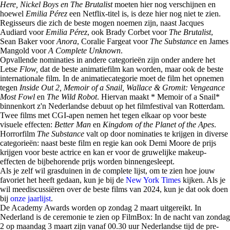
Here, Nickel Boys en The Brutalist
moeten hier nog verschijnen en
hoewel
Emilia Pérez
een Netflix-titel is, is deze hier nog niet te zien.
Regisseurs die zich de beste mogen noemen zijn, naast Jacques
Audiard voor
Emilia Pérez
, ook Brady Corbet voor
The Brutalist
,
Sean Baker voor
Anora
, Coralie Fargeat voor
The Substance
en James
Mangold voor
A Complete Unknown
.
Opvallende nominaties in andere categorieën zijn onder andere het
Letse
Flow,
dat de beste animatiefilm kan worden, maar ook de beste
internationale film. In de animatiecategorie moet de film het opnemen
tegen
Inside Out 2, Memoir of a Snail, Wallace & Gromit: Vengeance
Most Fowl
en
The Wild Robot
. Hiervan maakt * Memoir of a Snail*
binnenkort z'n Nederlandse debuut op het filmfestival van Rotterdam.
Twee films met CGI-apen nemen het tegen elkaar op voor beste
visuele effecten:
Better Man
en
Kingdom of the Planet of the Apes
.
Horrorfilm
The Substance
valt op door nominaties te krijgen in diverse
categorieën: naast beste film en regie kan ook Demi Moore de prijs
krijgen voor beste actrice en kan er voor de gruwelijke makeup-
effecten de bijbehorende prijs worden binnengesleept.
Als je zelf wil grasduinen in de complete lijst, om te zien hoe jouw
favoriet het heeft gedaan, kun je bij de
New York Times
kijken. Als je
wil meediscussiëren over de beste films van 2024, kun je dat ook doen
bij
onze jaarlijst
.
De Academy Awards worden op zondag 2 maart uitgereikt. In
Nederland is de ceremonie te zien op FilmBox: In de nacht van zondag
2 op maandag 3 maart zijn vanaf 00.30 uur Nederlandse tijd de pre-