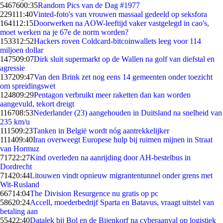
54676
00:35
Random Pics van de Dag #1977
2291
11:40
Vinted-foto's van vrouwen massaal gedeeld op seksfora
1641
12:15
Doorwerken na AOW-leeftijd vaker vastgelegd in cao's,
moet werken na je 67e de norm worden?
1533
12:52
Hackers roven Coldcard-bitcoinwallets leeg voor 114
miljoen dollar
1475
09:07
Dirk sluit supermarkt op de Wallen na golf van diefstal en
agressie
1372
09:47
Van den Brink zet nog eens 14 gemeenten onder toezicht
om spreidingswet
1248
09:29
Pentagon verbruikt meer raketten dan kan worden
aangevuld, tekort dreigt
1167
08:53
Nederlander (23) aangehouden in Duitsland na snelheid van
235 km/u
1115
09:23
Tanken in België wordt nóg aantrekkelijker
1114
09:40
Iran overweegt Europese hulp bij ruimen mijnen in Straat
van Hormuz
717
22:27
Kind overleden na aanrijding door AH-bestelbus in
Dordrecht
714
20:44
Litouwen vindt opnieuw migrantentunnel onder grens met
Wit-Rusland
667
14:04
The Division Resurgence nu gratis op pc
586
20:24
Accell, moederbedrijf Sparta en Batavus, vraagt uitstel van
betaling aan
554
22:40
Datalek bij Bol en de Bijenkorf na cyberaanval op logistiek