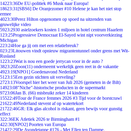
142
23:36
De EU-politiek #6 Musk naar Europa!
186
23:31
[SBS6] De Oranjezomer #10 Helene je kan het niet stop
ermee
40
23:30
Perez Hilton opgenomen op spoed na uitzenden van
gruwelijke video
59
23:29
30 asielzoekers kosten 1 miljoen in hotel centrum Haarlem
1
23:25
Progressieve Democraat El-Sayed wint nipt voorverkiezing
Michigan
2
23:24
Hoe ga jij om met een relatiebreuk?
0
23:23
Litouwen vindt opnieuw migrantentunnel onder grens met Wit-
Rusland
12
23:23
Wat is nou een goede jerrycan voor in de auto ?
38
23:20
Zoon(11) onderneemt werkelijk geen reet in de vakantie
49
23:19
[NPO1] Goedenavond Nederland
51
23:15
Een gezin stichten uit verveling?
27
23:13
Voorspel hier het weer van Juli 2026 (gemeten in de Bilt)
149
23:08
"Niche"-historische producten in de supermarkt
97
23:06
Jan B. (66) misbruikt zeker 14 kinderen
155
22:49
Tour de France femmes 2026 #3 Tijd voor de borstcrawl
216
22:49
Nederland stevent af op watertekort
217
22:46
GR: Elk glas alcohol is riskant, geen bewijs voor gunstig
effect
3
22:36
EK Atletiek 2026 te Birmingham #1
4
22:30
[NPO2] Poorten van Europa
214
22:29
De Avondetappe #176 - Met Ellen ten Damme.