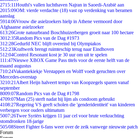
27
15:11
Houthi's vallen luchthaven Najran in Saoedi-Arabië aan
20
15:09
OM: vierde verdachte (18) vast op verdenking van beramen
aanslag
59
14:06
Vrouw die asielzoekers hielp in Athene vermoord door
Afghaanse asielzoeker
6
13:26
Grote natuurbrand Boschhuizerbergen groeit naar 100 hectare
30
12:35
Random Pics van de Dag #1973
3
12:28
Gedurfd NEC blijft overeind bij Olympiakos
5
12:23
Kraftwerk brengt ruimteschip terug naar Eindhoven
5
12:04
Control Resonant kost je 30 uur om uit te spelen
1
11:47
Nieuwe XBOX Game Pass titels voor de eerste helft van de
maand augustus
7
10:24
Vakantiekiekje Verstappen en Wolff voedt geruchten over
Mercedes-overstap
32
10:21
Albert Heijn halveert tempo van Koopzegels sparen vanaf
september
80
09:07
Random Pics van de Dag #1798
47
09:07
Man (25) sterft nadat hij lijm als condoom gebruikt
41
08:27
Regering VS geeft scholen die 'genderidentiteit' van kinderen
verbergen voor ouders ultimatum
50
07:26
Twee Syriërs krijgen 11 jaar cel voor brute verkrachting
stomdronken 18-jarige
5
05/08
Street Fighter 6-fans weer over de zeik vanwege nieuwste patch
Forum
Forum