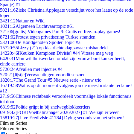
Spanje) #1
50
21:16
Zieke Christina Applegate verschijnt voor het laatst op de rode
loper
24
21:12
Natuur en Wild
10
21:12
Algemeen Luchtvaarttopic #61
7
21:06
[gratis] Videogames Part 9: Gratis en free-to-play games!
87
21:02
Protest tegen privatisering Turkse stranden
53
21:00
De Bondgenoten Spoiler Topic #3
157
20:55
Lizzy (21) op klaarlichte dag zwaar mishandeld
142
20:46
[Keuken Kampioen Divisie] #44 Vitesse mag weg
64
20:31
Man wil thuiswerken omdat zijn vrouw borstkanker heeft,
einde carriere
57
20:24
Afvallen met injecties #4
5
20:21
[lijstje]Verwachtingen voor dit seizoen
18
20:17
The Grand Tour #5 Nieuwe serie - nieuw trio
167
19:58
Wat is op dit moment volgens jou de meest irritante reclame?
#12
27
19:56
Chinese rechtbank veroordeelt voormalige lokale functionaris
tot dood
68
19:52
Politie grijpt in bij snelwegblokkeerders
69
19:42
[FOK!Voetbalmanager 2026/2027] #1 We zijn er weer
158
19:27
[Live Eredivisie #1784] Dying seconds van het seizoen!
Film en Series
Film en Series