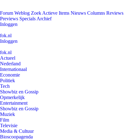
Forum
Weblog
Zoek
Actieve Items
Nieuws
Columns
Reviews
Previews
Specials
Archief
Inloggen
fok.nl
Inloggen
fok.nl
Actueel
Nederland
Internationaal
Economie
Politiek
Tech
Showbiz en Gossip
Opmerkelijk
Entertainment
Showbiz en Gossip
Muziek
Film
Televisie
Media & Cultuur
Bioscoopagenda