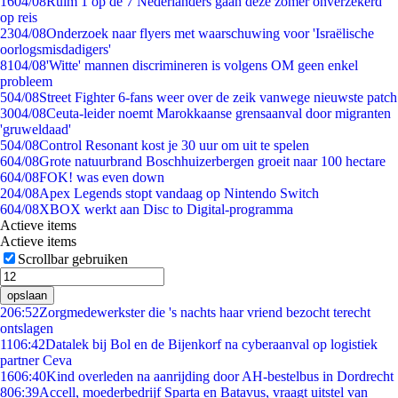
16
04/08
Ruim 1 op de 7 Nederlanders gaan deze zomer onverzekerd
op reis
23
04/08
Onderzoek naar flyers met waarschuwing voor 'Israëlische
oorlogsmisdadigers'
81
04/08
'Witte' mannen discrimineren is volgens OM geen enkel
probleem
5
04/08
Street Fighter 6-fans weer over de zeik vanwege nieuwste patch
30
04/08
Ceuta-leider noemt Marokkaanse grensaanval door migranten
'gruweldaad'
5
04/08
Control Resonant kost je 30 uur om uit te spelen
6
04/08
Grote natuurbrand Boschhuizerbergen groeit naar 100 hectare
6
04/08
FOK! was even down
2
04/08
Apex Legends stopt vandaag op Nintendo Switch
6
04/08
XBOX werkt aan Disc to Digital-programma
Actieve items
Actieve items
Scrollbar gebruiken
opslaan
2
06:52
Zorgmedewerkster die 's nachts haar vriend bezocht terecht
ontslagen
11
06:42
Datalek bij Bol en de Bijenkorf na cyberaanval op logistiek
partner Ceva
16
06:40
Kind overleden na aanrijding door AH-bestelbus in Dordrecht
8
06:39
Accell, moederbedrijf Sparta en Batavus, vraagt uitstel van