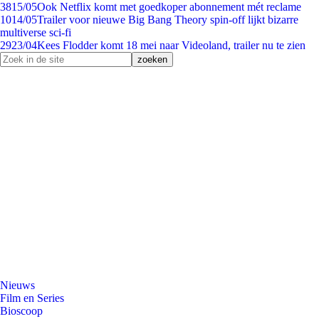
38
15/05
Ook Netflix komt met goedkoper abonnement mét reclame
10
14/05
Trailer voor nieuwe Big Bang Theory spin-off lijkt bizarre
multiverse sci-fi
29
23/04
Kees Flodder komt 18 mei naar Videoland, trailer nu te zien
Nieuws
Film en Series
Bioscoop