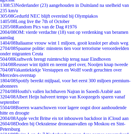
13
08:53
Nederlander (23) aangehouden in Duitsland na snelheid van
235 km/u
3
05/08
Gedurfd NEC blijft overeind bij Olympiakos
14
05/08
Long live the 7th of October
12
05/08
Random Pics van de Dag #1976
20
04/08
OM: vierde verdachte (18) vast op verdenking van beramen
aanslag
14
04/08
Italiaanse vrouw wint 1 miljoen, gooit kraslot per abuis weg
27
04/08
Spaanse politie: minstens tien voor terrorisme veroordeelden
onder migranten Ceuta
5
04/08
Kraftwerk brengt ruimteschip terug naar Eindhoven
1
04/08
Reusser wint tijdrit en neemt geel over, Nooijen knap tweede
7
04/08
Vakantiekiekje Verstappen en Wolff voedt geruchten over
Mercedes-overstap
18
04/08
Spotify bereikt mijlpaal, voor het eerst 300 miljoen premium-
abonnees
27
04/08
Houthi's vallen luchthaven Najran in Saoedi-Arabië aan
32
04/08
Albert Heijn halveert tempo van Koopzegels sparen vanaf
september
55
04/08
Boeren waarschuwen voor lagere oogst door aanhoudende
hitte en droogte
20
04/08
Apple vecht Britse eis tot inbouwen backdoor in iCloud aan
26
04/08
Doden bij Oekraïense droneaanvallen op Moskou en Sint-
Petersburg