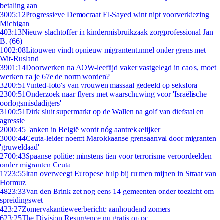
betaling aan
30
05:12
Progressieve Democraat El-Sayed wint nipt voorverkiezing
Michigan
4
03:13
Nieuw slachtoffer in kindermisbruikzaak zorgprofessional Jan
B. (66)
10
02:08
Litouwen vindt opnieuw migrantentunnel onder grens met
Wit-Rusland
39
01:14
Doorwerken na AOW-leeftijd vaker vastgelegd in cao's, moet
werken na je 67e de norm worden?
32
00:51
Vinted-foto's van vrouwen massaal gedeeld op seksfora
23
00:51
Onderzoek naar flyers met waarschuwing voor 'Israëlische
oorlogsmisdadigers'
31
00:51
Dirk sluit supermarkt op de Wallen na golf van diefstal en
agressie
20
00:45
Tanken in België wordt nóg aantrekkelijker
30
00:44
Ceuta-leider noemt Marokkaanse grensaanval door migranten
'gruweldaad'
27
00:43
Spaanse politie: minstens tien voor terrorisme veroordeelden
onder migranten Ceuta
17
23:55
Iran overweegt Europese hulp bij ruimen mijnen in Straat van
Hormuz
48
23:33
Van den Brink zet nog eens 14 gemeenten onder toezicht om
spreidingswet
4
23:27
Zomervakantieweerbericht: aanhoudend zomers
6
23:25
The Division Resurgence nu gratis op pc