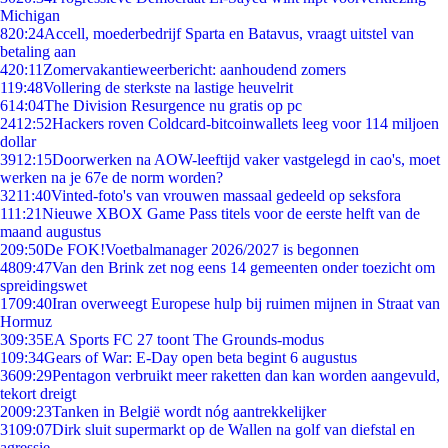
Michigan
8
20:24
Accell, moederbedrijf Sparta en Batavus, vraagt uitstel van
betaling aan
4
20:11
Zomervakantieweerbericht: aanhoudend zomers
1
19:48
Vollering de sterkste na lastige heuvelrit
6
14:04
The Division Resurgence nu gratis op pc
24
12:52
Hackers roven Coldcard-bitcoinwallets leeg voor 114 miljoen
dollar
39
12:15
Doorwerken na AOW-leeftijd vaker vastgelegd in cao's, moet
werken na je 67e de norm worden?
32
11:40
Vinted-foto's van vrouwen massaal gedeeld op seksfora
1
11:21
Nieuwe XBOX Game Pass titels voor de eerste helft van de
maand augustus
2
09:50
De FOK!Voetbalmanager 2026/2027 is begonnen
48
09:47
Van den Brink zet nog eens 14 gemeenten onder toezicht om
spreidingswet
17
09:40
Iran overweegt Europese hulp bij ruimen mijnen in Straat van
Hormuz
3
09:35
EA Sports FC 27 toont The Grounds-modus
1
09:34
Gears of War: E-Day open beta begint 6 augustus
36
09:29
Pentagon verbruikt meer raketten dan kan worden aangevuld,
tekort dreigt
20
09:23
Tanken in België wordt nóg aantrekkelijker
31
09:07
Dirk sluit supermarkt op de Wallen na golf van diefstal en
agressie