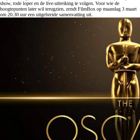
show, rode loper en de live-uitreiking te volgen. Voor wie de
hoogtepunten later wil terugzien, zendt FilmBox op maandag 3 maart
om 20.30 uur een uitgebreide samenvatting uit.