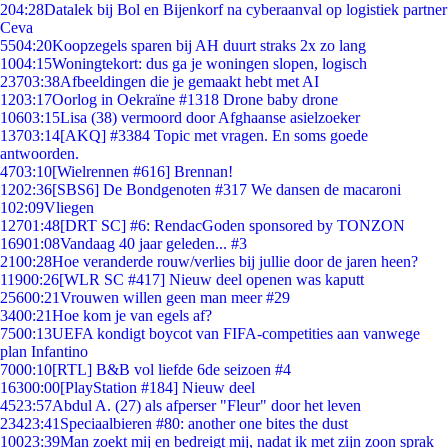
2
04:28
Datalek bij Bol en Bijenkorf na cyberaanval op logistiek partner
Ceva
55
04:20
Koopzegels sparen bij AH duurt straks 2x zo lang
10
04:15
Woningtekort: dus ga je woningen slopen, logisch
237
03:38
Afbeeldingen die je gemaakt hebt met AI
12
03:17
Oorlog in Oekraïne #1318 Drone baby drone
106
03:15
Lisa (38) vermoord door Afghaanse asielzoeker
137
03:14
[AKQ] #3384 Topic met vragen. En soms goede
antwoorden.
47
03:10
[Wielrennen #616] Brennan!
12
02:36
[SBS6] De Bondgenoten #317 We dansen de macaroni
1
02:09
Vliegen
127
01:48
[DRT SC] #6: RendacGoden sponsored by TONZON
169
01:08
Vandaag 40 jaar geleden... #3
21
00:28
Hoe veranderde rouw/verlies bij jullie door de jaren heen?
119
00:26
[WLR SC #417] Nieuw deel openen was kaputt
256
00:21
Vrouwen willen geen man meer #29
34
00:21
Hoe kom je van egels af?
75
00:13
UEFA kondigt boycot van FIFA-competities aan vanwege
plan Infantino
70
00:10
[RTL] B&B vol liefde 6de seizoen #4
163
00:00
[PlayStation #184] Nieuw deel
45
23:57
Abdul A. (27) als afperser "Fleur" door het leven
234
23:41
Speciaalbieren #80: another one bites the dust
100
23:39
Man zoekt mij en bedreigt mij, nadat ik met zijn zoon sprak