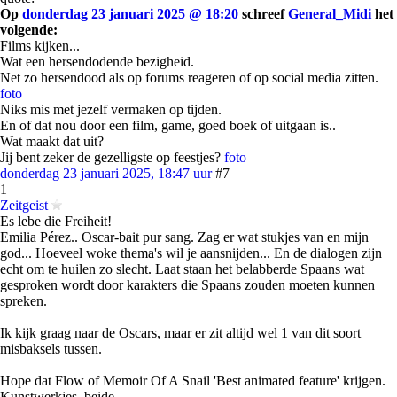
Op
donderdag 23 januari 2025 @ 18:20
schreef
General_Midi
het
volgende:
Films kijken...
Wat een hersendodende bezigheid.
Net zo hersendood als op forums reageren of op social media zitten.
foto
Niks mis met jezelf vermaken op tijden.
En of dat nou door een film, game, goed boek of uitgaan is..
Wat maakt dat uit?
Jij bent zeker de gezelligste op feestjes?
foto
donderdag 23 januari 2025, 18:47 uur
#7
1
Zeitgeist
Es lebe die Freiheit!
Emilia Pérez.. Oscar-bait pur sang. Zag er wat stukjes van en mijn
god... Hoeveel woke thema's wil je aansnijden... En de dialogen zijn
echt om te huilen zo slecht. Laat staan het belabberde Spaans wat
gesproken wordt door karakters die Spaans zouden moeten kunnen
spreken.
Ik kijk graag naar de Oscars, maar er zit altijd wel 1 van dit soort
misbaksels tussen.
Hope dat Flow of Memoir Of A Snail 'Best animated feature' krijgen.
Kunstwerkjes, beide.