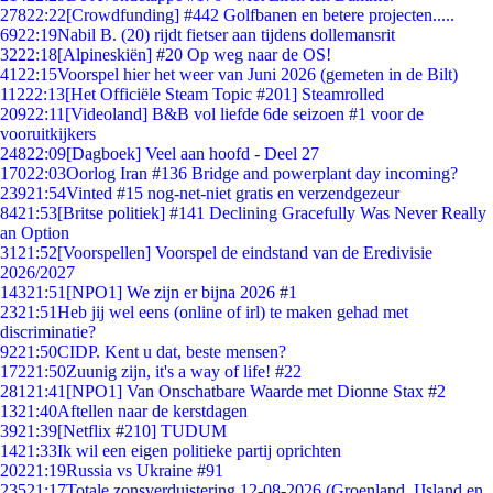
278
22:22
[Crowdfunding] #442 Golfbanen en betere projecten.....
69
22:19
Nabil B. (20) rijdt fietser aan tijdens dollemansrit
32
22:18
[Alpineskiën] #20 Op weg naar de OS!
41
22:15
Voorspel hier het weer van Juni 2026 (gemeten in de Bilt)
112
22:13
[Het Officiële Steam Topic #201] Steamrolled
209
22:11
[Videoland] B&B vol liefde 6de seizoen #1 voor de
vooruitkijkers
248
22:09
[Dagboek] Veel aan hoofd - Deel 27
170
22:03
Oorlog Iran #136 Bridge and powerplant day incoming?
239
21:54
Vinted #15 nog-net-niet gratis en verzendgezeur
84
21:53
[Britse politiek] #141 Declining Gracefully Was Never Really
an Option
31
21:52
[Voorspellen] Voorspel de eindstand van de Eredivisie
2026/2027
143
21:51
[NPO1] We zijn er bijna 2026 #1
23
21:51
Heb jij wel eens (online of irl) te maken gehad met
discriminatie?
92
21:50
CIDP. Kent u dat, beste mensen?
172
21:50
Zuunig zijn, it's a way of life! #22
281
21:41
[NPO1] Van Onschatbare Waarde met Dionne Stax #2
13
21:40
Aftellen naar de kerstdagen
39
21:39
[Netflix #210] TUDUM
14
21:33
Ik wil een eigen politieke partij oprichten
202
21:19
Russia vs Ukraine #91
235
21:17
Totale zonsverduistering 12-08-2026 (Groenland, IJsland en