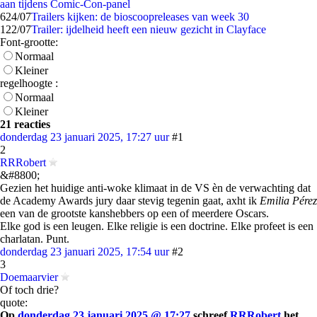
aan tijdens Comic-Con-panel
6
24/07
Trailers kijken: de bioscoopreleases van week 30
1
22/07
Trailer: ijdelheid heeft een nieuw gezicht in Clayface
Font-grootte:
Normaal
Kleiner
regelhoogte :
Normaal
Kleiner
21 reacties
donderdag 23 januari 2025, 17:27 uur
#1
2
RRRobert
&#8800;
Gezien het huidige anti-woke klimaat in de VS èn de verwachting dat
de Academy Awards jury daar stevig tegenin gaat, axht ik
Emilia Pérez
een van de grootste kanshebbers op een of meerdere Oscars.
Elke god is een leugen. Elke religie is een doctrine. Elke profeet is een
charlatan. Punt.
donderdag 23 januari 2025, 17:54 uur
#2
3
Doemaarvier
Of toch drie?
quote:
Op
donderdag 23 januari 2025 @ 17:27
schreef
RRRobert
het