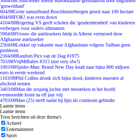
30
04/08
Ceuta-leider noemt Marokkaanse grensaanval door migranten
'gruweldaad'
6
04/08
Grote natuurbrand Boschhuizerbergen groeit naar 100 hectare
6
04/08
FOK! was even down
41
04/08
Regering VS geeft scholen die 'genderidentiteit' van kinderen
verbergen voor ouders ultimatum
59
04/08
Vrouw die asielzoekers hielp in Athene vermoord door
Afghaanse asielzoeker
25
04/08
Lekker op vakantie naar Afghanistan volgens Taliban geen
probleem
23
04/08
Random Pics van de Dag #1975
7
03/08
VrijMiBabes #315 (not very sfw!)
10
03/08
Spider-Man: Brand New Day knalt naar bijna 800 miljoen
euro in eerste weekend
11
03/08
Phil Collins dronk zich bijna dood, kinderen moesten al
afscheid nemen
34
03/08
Man die zesjarig jochie met messteken in het hoofd
vermoordde komt na elf jaar vrij
47
03/08
Man (25) sterft nadat hij lijm als condoom gebruikt
Laatste items
Laatste items
Toon berichten uit deze thema's
Actueel
Entertainment
Sport