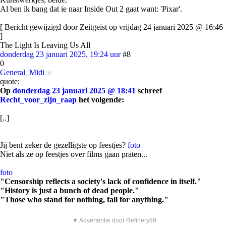
Al ben ik bang dat ie naar Inside Out 2 gaat want: 'Pixar'.
[ Bericht gewijzigd door Zeitgeist op vrijdag 24 januari 2025 @ 16:46
]
The Light Is Leaving Us All
donderdag 23 januari 2025, 19:24 uur
#8
0
General_Midi
quote:
Op
donderdag 23 januari 2025 @ 18:41
schreef
Recht_voor_zijn_raap
het volgende:
[..]
Jij bent zeker de gezelligste op feestjes?
foto
Niet als ze op feestjes over films gaan praten...
foto
"Censorship reflects a society's lack of confidence in itself."
"History is just a bunch of dead people."
"Those who stand for nothing, fall for anything."
▼ Advertentie door Refinery89