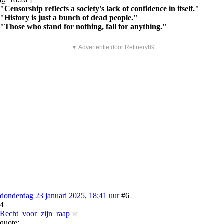
"Censorship reflects a society's lack of confidence in itself."
"History is just a bunch of dead people."
"Those who stand for nothing, fall for anything."
▼ Advertentie door Refinery89
donderdag 23 januari 2025, 18:41 uur
#6
4
Recht_voor_zijn_raap
quote: