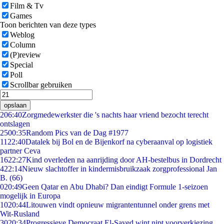
Film & Tv
Games
Toon berichten van deze types
Weblog
Column
(P)review
Special
Poll
Scrollbar gebruiken
opslaan
2
06:40
Zorgmedewerkster die 's nachts haar vriend bezocht terecht
ontslagen
25
00:35
Random Pics van de Dag #1977
11
22:40
Datalek bij Bol en de Bijenkorf na cyberaanval op logistiek
partner Ceva
16
22:27
Kind overleden na aanrijding door AH-bestelbus in Dordrecht
4
22:14
Nieuw slachtoffer in kindermisbruikzaak zorgprofessional Jan
B. (66)
0
20:49
Geen Qatar en Abu Dhabi? Dan eindigt Formule 1-seizoen
mogelijk in Europa
10
20:44
Litouwen vindt opnieuw migrantentunnel onder grens met
Wit-Rusland
30
20:34
Progressieve Democraat El-Sayed wint nipt voorverkiezing