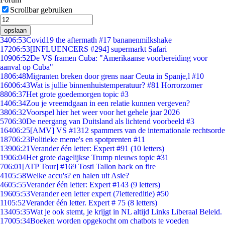
Scrollbar gebruiken
opslaan
34
06:53
Covid19 the aftermath #17 bananenmilkshake
172
06:53
[INFLUENCERS #294] supermarkt Safari
109
06:52
De VS framen Cuba: "Amerikaanse voorbereiding voor
aanval op Cuba"
18
06:48
Migranten breken door grens naar Ceuta in Spanje,l #10
160
06:43
Wat is jullie binnenhuistemperatuur? #81 Horrorzomer
88
06:37
Het grote goedemorgen topic #3
14
06:34
Zou je vreemdgaan in een relatie kunnen vergeven?
38
06:32
Voorspel hier het weer voor het gehele jaar 2026
57
06:30
De neergang van Duitsland als lichtend voorbeeld #3
164
06:25
[AMV] VS #1312 spammers van de internationale rechtsorde
187
06:23
Politieke meme's en spotprenten #11
139
06:21
Verander één letter: Expert #91 (10 letters)
19
06:04
Het grote dagelijkse Trump nieuws topic #31
7
06:01
[ATP Tour] #169 Tosti Tallon back on fire
41
05:58
Welke accu's? en halen uit Asie?
46
05:55
Verander één letter: Expert #143 (9 letters)
196
05:53
Verander een letter expert (7lettereditie) #50
11
05:52
Verander één letter. Expert # 75 (8 letters)
134
05:35
Wat je ook stemt, je krijgt in NL altijd Links Liberaal Beleid.
170
05:34
Boeken worden opgekocht om chatbots te voeden