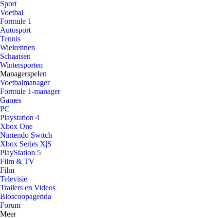
Sport
Voetbal
Formule 1
Autosport
Tennis
Wielrennen
Schaatsen
Wintersporten
Managerspelen
Voetbalmanager
Formule 1-manager
Games
PC
Playstation 4
Xbox One
Nintendo Switch
Xbox Series X|S
PlayStation 5
Film & TV
Film
Televisie
Trailers en Videos
Bioscoopagenda
Forum
Meer