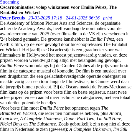
Streaming
Oscarnominaties: volop winkansen voor Emilia Pérez, The
Brutalist en Wicked
Peter Breuls
23-01-2025 17:18
24-01-2025 06:16
print
De Academy of Motion Picture Arts and Sciences, de organisatie
achter de Academy Awards, heeft vandaag de nominaties voor de
awardceremonie van 2025 (over films die in de VS zijn verschenen in
'24) bekend gemaakt. De grootste kanshebber is
Emilia Pérez,
een
Netflix-film, op de voet gevolgd door bioscoopreleases The Brutalist
en Wicked. Het jaarlijkse Oscarfeestje is een graadmeter voor wat
filmmakers in Hollywood het meest prijzenswaardig vinden, en deze
prijzen worden wereldwijd nog altijd met belangstelling gevolgd.
Emilia Pérez
won onlangs bij de Golden Globes al de prijs voor beste
film in de categorie musical of komedie. De film is een musical over
een drugsbaron die een geslachtsbevestigende operatie ondergaat en
maakte vorig jaar een tour langs de filmfestivals; in Cannes werd daar
de juryprijs binnen gesleept. Bij de Oscars maakt de Frans-Mexicaanse
film kans op de prijzen voor beste film en beste regisseur, naast twee
acteerprijzen en een aantal meer technische categorieën, met een totaal
van dertien potentiële beeldjes.
Voor beste film moet
Emilia Pérez
het opnemen tegen
The
Brutalist
en
Wicked
, die ieder tien nominaties hebben, plus
Anora,
Conclave, A Complete Unknown, Dune: Part Two, I'm Still Here,
Nickel Boys
en
The Substance
. Zoals gebruikelijk zijn nog niet al deze
films in Nederland te zien (geweest);
A Complete Unknown, I'm Still