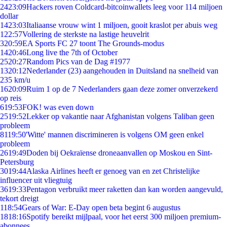
24
23:09
Hackers roven Coldcard-bitcoinwallets leeg voor 114 miljoen
dollar
14
23:03
Italiaanse vrouw wint 1 miljoen, gooit kraslot per abuis weg
1
22:57
Vollering de sterkste na lastige heuvelrit
3
20:59
EA Sports FC 27 toont The Grounds-modus
14
20:46
Long live the 7th of October
25
20:27
Random Pics van de Dag #1977
13
20:12
Nederlander (23) aangehouden in Duitsland na snelheid van
235 km/u
16
20:09
Ruim 1 op de 7 Nederlanders gaan deze zomer onverzekerd
op reis
6
19:53
FOK! was even down
25
19:52
Lekker op vakantie naar Afghanistan volgens Taliban geen
probleem
81
19:50
'Witte' mannen discrimineren is volgens OM geen enkel
probleem
26
19:49
Doden bij Oekraïense droneaanvallen op Moskou en Sint-
Petersburg
30
19:44
Alaska Airlines heeft er genoeg van en zet Christelijke
influencer uit vliegtuig
36
19:33
Pentagon verbruikt meer raketten dan kan worden aangevuld,
tekort dreigt
1
18:54
Gears of War: E-Day open beta begint 6 augustus
18
18:16
Spotify bereikt mijlpaal, voor het eerst 300 miljoen premium-
abonnees