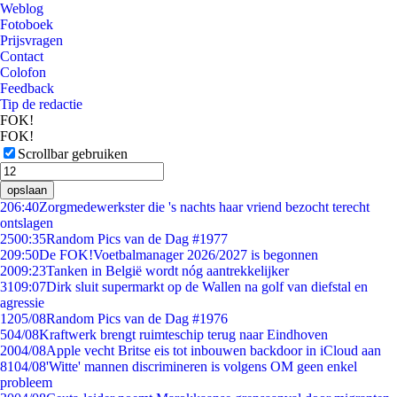
Weblog
Fotoboek
Prijsvragen
Contact
Colofon
Feedback
Tip de redactie
FOK!
FOK!
Scrollbar gebruiken
opslaan
2
06:40
Zorgmedewerkster die 's nachts haar vriend bezocht terecht
ontslagen
25
00:35
Random Pics van de Dag #1977
2
09:50
De FOK!Voetbalmanager 2026/2027 is begonnen
20
09:23
Tanken in België wordt nóg aantrekkelijker
31
09:07
Dirk sluit supermarkt op de Wallen na golf van diefstal en
agressie
12
05/08
Random Pics van de Dag #1976
5
04/08
Kraftwerk brengt ruimteschip terug naar Eindhoven
20
04/08
Apple vecht Britse eis tot inbouwen backdoor in iCloud aan
81
04/08
'Witte' mannen discrimineren is volgens OM geen enkel
probleem