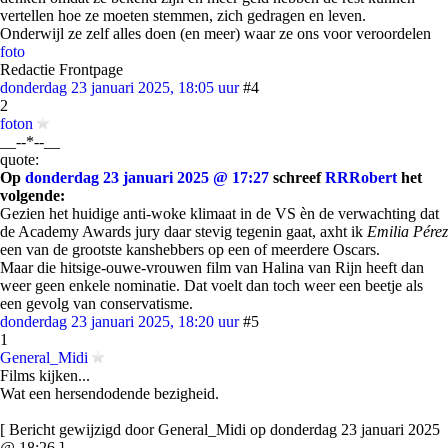
vertellen hoe ze moeten stemmen, zich gedragen en leven.
Onderwijl ze zelf alles doen (en meer) waar ze ons voor veroordelen
foto
Redactie Frontpage
donderdag 23 januari 2025, 18:05 uur
#4
2
foton
__--*--__
quote:
Op
donderdag 23 januari 2025 @ 17:27
schreef
RRRobert
het
volgende:
Gezien het huidige anti-woke klimaat in de VS èn de verwachting dat
de Academy Awards jury daar stevig tegenin gaat, axht ik
Emilia Pérez
een van de grootste kanshebbers op een of meerdere Oscars.
Maar die hitsige-ouwe-vrouwen film van Halina van Rijn heeft dan
weer geen enkele nominatie. Dat voelt dan toch weer een beetje als
een gevolg van conservatisme.
donderdag 23 januari 2025, 18:20 uur
#5
1
General_Midi
Films kijken...
Wat een hersendodende bezigheid.
[ Bericht gewijzigd door General_Midi op donderdag 23 januari 2025
@ 18:26 ]