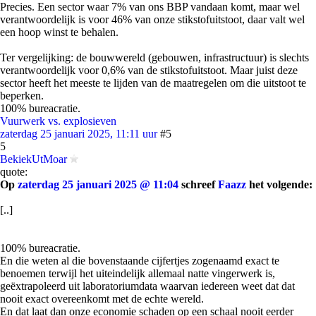
Precies. Een sector waar 7% van ons BBP vandaan komt, maar wel
verantwoordelijk is voor 46% van onze stikstofuitstoot, daar valt wel
een hoop winst te behalen.
Ter vergelijking: de bouwwereld (gebouwen, infrastructuur) is slechts
verantwoordelijk voor 0,6% van de stikstofuitstoot. Maar juist deze
sector heeft het meeste te lijden van de maatregelen om die uitstoot te
beperken.
100% bureacratie.
Vuurwerk vs. explosieven
zaterdag 25 januari 2025, 11:11 uur
#5
5
BekiekUtMoar
quote:
Op
zaterdag 25 januari 2025 @ 11:04
schreef
Faazz
het volgende:
[..]
100% bureacratie.
En die weten al die bovenstaande cijfertjes zogenaamd exact te
benoemen terwijl het uiteindelijk allemaal natte vingerwerk is,
geëxtrapoleerd uit laboratoriumdata waarvan iedereen weet dat dat
nooit exact overeenkomt met de echte wereld.
En dat laat dan onze economie schaden op een schaal nooit eerder