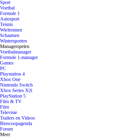
Sport
Voetbal
Formule 1
Autosport
Tennis
Wielrennen
Schaatsen
Wintersporten
Managerspelen
Voetbalmanager
Formule 1-manager
Games
PC
Playstation 4
Xbox One
Nintendo Switch
Xbox Series X|S
PlayStation 5
Film & TV
Film
Televisie
Trailers en Videos
Bioscoopagenda
Forum
Meer