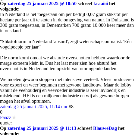
Op
zaterdag 25 januari 2025 @ 10:50
schreef
kraaiiii
het
volgende:
In Nederland is het toegestaan om per bedrijf 0,07 gram stikstof per
hectare per jaar uit te stoten in de omgeving van natuur. In Duitsland is
300 gram toegestaan, in Denemarken 700 gram: 10.000 keer meer dan
in ons land
''Stikstofnorm in Nederland 'absurd', zegt wetenschapsjournalist: 'Eén
vogelpoepje per jaar'''
Die norm komt omdat we absurde overschotten hebben waardoor de
marge extreem klein is. Dus het laat meer zien hoe absurd het
overschot is in Nederland ten opzicht van omringende landen.
We moeten gewoon stoppen met intensieve veeteelt. Vlees produceren
voor export en weer beginnen met gewone landbouw. Maar de lobby
vanuit de veehouderij en veevoeder industrie is zeer invloedrijk en
misleidend. HEt is een miljoenenindustrie en wij als gewone burgen
mogen het afval opruimen.
zaterdag 25 januari 2025, 11:14 uur
#8
0
Faazz
quote:
Op
zaterdag 25 januari 2025 @ 11:13
schreef
BlauweDag
het
volgende: