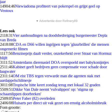
jaar
149
04:46
Niewiadoma profiteert van pokerspel en grijpt geel op
Ventoux
▼ Advertentie door Refinery89
Lees ook
21
18:31
Vier aanhoudingen na doodsbedreiging burgemeester Depla
van Breda
24
18:08
CDA en D66 willen ingrijpen tegen 'gluurbrillen' die mensen
ongemerkt filmen
11
17:56
Benzineprijs daalt verder, onzekerheid over Straat van Hormuz
blijft
31
11:52
Amsterdams dierenasiel DOA overspoeld met babykonijntjes
25
11:46
Kabinet geeft bedrijven geen compensatie voor schade door
laagwater
23
11:14
OM eist TBS tegen verwarde man die agenten stak met
aardappelschilmesje
30
11:08
Tropische hitte keert zondag terug met lokaal 32 graden
55
09:51
Dikke Van Dale neemt 'vulvalippen' op: 'stigma op
schaamlippen doorbreken'
25
09:05
Peter Faber (82) overleden
24
06/08
Huisarts per direct uit vak gezet om ernstig alcoholmisbruik
Font-grootte: