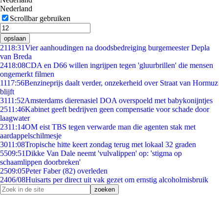
Nederland
Scrollbar gebruiken
opslaan
21
18:31
Vier aanhoudingen na doodsbedreiging burgemeester Depla
van Breda
24
18:08
CDA en D66 willen ingrijpen tegen 'gluurbrillen' die mensen
ongemerkt filmen
11
17:56
Benzineprijs daalt verder, onzekerheid over Straat van Hormuz
blijft
31
11:52
Amsterdams dierenasiel DOA overspoeld met babykonijntjes
25
11:46
Kabinet geeft bedrijven geen compensatie voor schade door
laagwater
23
11:14
OM eist TBS tegen verwarde man die agenten stak met
aardappelschilmesje
30
11:08
Tropische hitte keert zondag terug met lokaal 32 graden
55
09:51
Dikke Van Dale neemt 'vulvalippen' op: 'stigma op
schaamlippen doorbreken'
25
09:05
Peter Faber (82) overleden
24
06/08
Huisarts per direct uit vak gezet om ernstig alcoholmisbruik