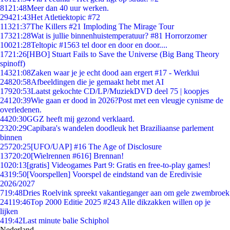
81
21:48
Meer dan 40 uur werken.
294
21:43
Het Atletiektopic #72
113
21:37
The Killers #21 Imploding The Mirage Tour
173
21:28
Wat is jullie binnenhuistemperatuur? #81 Horrorzomer
100
21:28
Teltopic #1563 tel door en door en door....
17
21:26
[HBO] Stuart Fails to Save the Universe (Big Bang Theory
spinoff)
143
21:08
Zaken waar je je echt dood aan ergert #17 - Werklui
248
20:58
Afbeeldingen die je gemaakt hebt met AI
179
20:53
Laatst gekochte CD/LP/MuziekDVD deel 75 | koopjes
241
20:39
Wie gaan er dood in 2026?Post met een vleugje cynisme de
overledenen.
44
20:30
GGZ heeft mij gezond verklaard.
23
20:29
Capibara's wandelen doodleuk het Braziliaanse parlement
binnen
257
20:25
[UFO/UAP] #16 The Age of Disclosure
137
20:20
[Wielrennen #616] Brennan!
10
20:13
[gratis] Videogames Part 9: Gratis en free-to-play games!
43
19:50
[Voorspellen] Voorspel de eindstand van de Eredivisie
2026/2027
7
19:48
Dries Roelvink spreekt vakantieganger aan om gele zwembroek
241
19:46
Top 2000 Editie 2025 #243 Alle dikzakken willen op je
lijken
4
19:42
Last minute balie Schiphol
Nederland