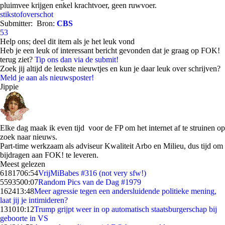
pluimvee krijgen enkel krachtvoer, geen ruwvoer.
stikstofoverschot
Submitter:
Bron:
CBS
53
Help ons; deel dit item als je het leuk vond
Heb je een leuk of interessant bericht gevonden dat je graag op FOK!
terug ziet?
Tip ons dan via de submit!
Zoek jij altijd de leukste nieuwtjes en kun je daar leuk over schrijven?
Meld je aan als nieuwsposter!
Jippie
Elke dag maak ik even tijd voor de FP om het internet af te struinen op
zoek naar nieuws.
Part-time werkzaam als adviseur Kwaliteit Arbo en Milieu, dus tijd om
bijdragen aan FOK! te leveren.
Meest gelezen
61817
06:54
VrijMiBabes #316 (not very sfw!)
55935
00:07
Random Pics van de Dag #1979
1624
13:48
Meer agressie tegen een andersluidende politieke mening,
laat jij je intimideren?
1310
10:12
Trump grijpt weer in op automatisch staatsburgerschap bij
geboorte in VS