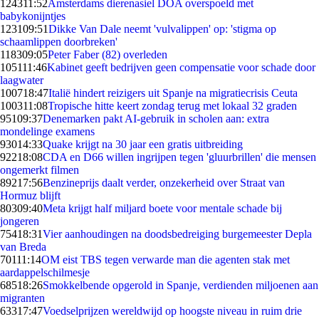
1243
11:52
Amsterdams dierenasiel DOA overspoeld met
babykonijntjes
1231
09:51
Dikke Van Dale neemt 'vulvalippen' op: 'stigma op
schaamlippen doorbreken'
1183
09:05
Peter Faber (82) overleden
1051
11:46
Kabinet geeft bedrijven geen compensatie voor schade door
laagwater
1007
18:47
Italië hindert reizigers uit Spanje na migratiecrisis Ceuta
1003
11:08
Tropische hitte keert zondag terug met lokaal 32 graden
951
09:37
Denemarken pakt AI-gebruik in scholen aan: extra
mondelinge examens
930
14:33
Quake krijgt na 30 jaar een gratis uitbreiding
922
18:08
CDA en D66 willen ingrijpen tegen 'gluurbrillen' die mensen
ongemerkt filmen
892
17:56
Benzineprijs daalt verder, onzekerheid over Straat van
Hormuz blijft
803
09:40
Meta krijgt half miljard boete voor mentale schade bij
jongeren
754
18:31
Vier aanhoudingen na doodsbedreiging burgemeester Depla
van Breda
701
11:14
OM eist TBS tegen verwarde man die agenten stak met
aardappelschilmesje
685
18:26
Smokkelbende opgerold in Spanje, verdienden miljoenen aan
migranten
633
17:47
Voedselprijzen wereldwijd op hoogste niveau in ruim drie