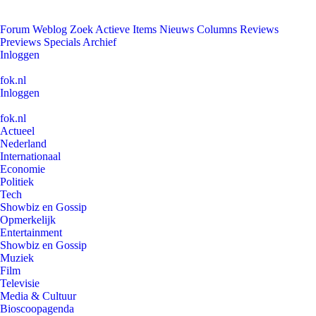
Forum
Weblog
Zoek
Actieve Items
Nieuws
Columns
Reviews
Previews
Specials
Archief
Inloggen
fok.nl
Inloggen
fok.nl
Actueel
Nederland
Internationaal
Economie
Politiek
Tech
Showbiz en Gossip
Opmerkelijk
Entertainment
Showbiz en Gossip
Muziek
Film
Televisie
Media & Cultuur
Bioscoopagenda