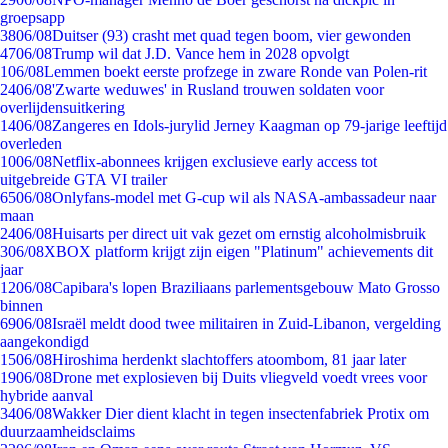
groepsapp
38
06/08
Duitser (93) crasht met quad tegen boom, vier gewonden
47
06/08
Trump wil dat J.D. Vance hem in 2028 opvolgt
1
06/08
Lemmen boekt eerste profzege in zware Ronde van Polen-rit
24
06/08
'Zwarte weduwes' in Rusland trouwen soldaten voor
overlijdensuitkering
14
06/08
Zangeres en Idols-jurylid Jerney Kaagman op 79-jarige leeftijd
overleden
10
06/08
Netflix-abonnees krijgen exclusieve early access tot
uitgebreide GTA VI trailer
65
06/08
Onlyfans-model met G-cup wil als NASA-ambassadeur naar
maan
24
06/08
Huisarts per direct uit vak gezet om ernstig alcoholmisbruik
3
06/08
XBOX platform krijgt zijn eigen "Platinum" achievements dit
jaar
12
06/08
Capibara's lopen Braziliaans parlementsgebouw Mato Grosso
binnen
69
06/08
Israël meldt dood twee militairen in Zuid-Libanon, vergelding
aangekondigd
15
06/08
Hiroshima herdenkt slachtoffers atoombom, 81 jaar later
19
06/08
Drone met explosieven bij Duits vliegveld voedt vrees voor
hybride aanval
34
06/08
Wakker Dier dient klacht in tegen insectenfabriek Protix om
duurzaamheidsclaims