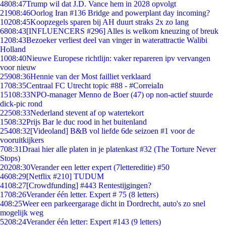
48
08:47
Trump wil dat J.D. Vance hem in 2028 opvolgt
219
08:46
Oorlog Iran #136 Bridge and powerplant day incoming?
102
08:45
Koopzegels sparen bij AH duurt straks 2x zo lang
68
08:43
[INFLUENCERS #296] Alles is welkom kneuzing of breuk
12
08:43
Bezoeker verliest deel van vinger in waterattractie Walibi
Holland
10
08:40
Nieuwe Europese richtlijn: vaker repareren ipv vervangen
voor nieuw
259
08:36
Hennie van der Most failliet verklaard
17
08:35
Centraal FC Utrecht topic #88 - #CorreiaIn
151
08:33
NPO-manager Menno de Boer (47) op non-actief stuurde
dick-pic rond
225
08:33
Nederland stevent af op watertekort
15
08:32
Prijs Bar le duc rood in het buitenland
254
08:32
[Videoland] B&B vol liefde 6de seizoen #1 voor de
vooruitkijkers
7
08:31
Draai hier alle platen in je platenkast #32 (The Torture Never
Stops)
202
08:30
Verander een letter expert (7lettereditie) #50
46
08:29
[Netflix #210] TUDUM
41
08:27
[Crowdfunding] #443 Rentestijgingen?
17
08:26
Verander één letter. Expert # 75 (8 letters)
4
08:25
Weer een parkeergarage dicht in Dordrecht, auto's zo snel
mogelijk weg
52
08:24
Verander één letter: Expert #143 (9 letters)