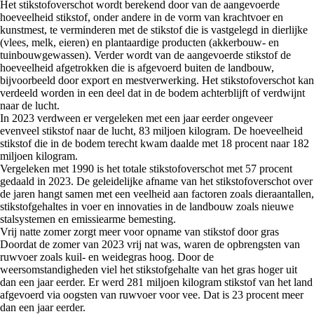
Het stikstofoverschot wordt berekend door van de aangevoerde
hoeveelheid stikstof, onder andere in de vorm van krachtvoer en
kunstmest, te verminderen met de stikstof die is vastgelegd in dierlijke
(vlees, melk, eieren) en plantaardige producten (akkerbouw- en
tuinbouwgewassen). Verder wordt van de aangevoerde stikstof de
hoeveelheid afgetrokken die is afgevoerd buiten de landbouw,
bijvoorbeeld door export en mestverwerking. Het stikstofoverschot kan
verdeeld worden in een deel dat in de bodem achterblijft of verdwijnt
naar de lucht.
In 2023 verdween er vergeleken met een jaar eerder ongeveer
evenveel stikstof naar de lucht, 83 miljoen kilogram. De hoeveelheid
stikstof die in de bodem terecht kwam daalde met 18 procent naar 182
miljoen kilogram.
Vergeleken met 1990 is het totale stikstofoverschot met 57 procent
gedaald in 2023. De geleidelijke afname van het stikstofoverschot over
de jaren hangt samen met een veelheid aan factoren zoals dieraantallen,
stikstofgehaltes in voer en innovaties in de landbouw zoals nieuwe
stalsystemen en emissiearme bemesting.
Vrij natte zomer zorgt meer voor opname van stikstof door gras
Doordat de zomer van 2023 vrij nat was, waren de opbrengsten van
ruwvoer zoals kuil- en weidegras hoog. Door de
weersomstandigheden viel het stikstofgehalte van het gras hoger uit
dan een jaar eerder. Er werd 281 miljoen kilogram stikstof van het land
afgevoerd via oogsten van ruwvoer voor vee. Dat is 23 procent meer
dan een jaar eerder.