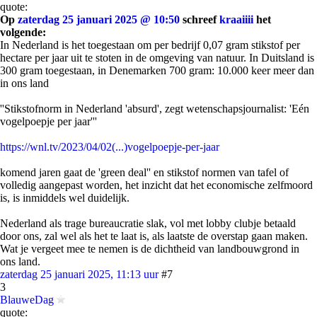
quote:
Op
zaterdag 25 januari 2025 @ 10:50
schreef
kraaiiii
het
volgende:
In Nederland is het toegestaan om per bedrijf 0,07 gram stikstof per
hectare per jaar uit te stoten in de omgeving van natuur. In Duitsland is
300 gram toegestaan, in Denemarken 700 gram: 10.000 keer meer dan
in ons land
''Stikstofnorm in Nederland 'absurd', zegt wetenschapsjournalist: 'Eén
vogelpoepje per jaar'''
https://wnl.tv/2023/04/02(...)vogelpoepje-per-jaar
komend jaren gaat de 'green deal'' en stikstof normen van tafel of
volledig aangepast worden, het inzicht dat het economische zelfmoord
is, is inmiddels wel duidelijk.
Nederland als trage bureaucratie slak, vol met lobby clubje betaald
door ons, zal wel als het te laat is, als laatste de overstap gaan maken.
Wat je vergeet mee te nemen is de dichtheid van landbouwgrond in
ons land.
zaterdag 25 januari 2025, 11:13 uur
#7
3
BlauweDag
quote: