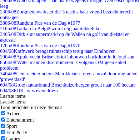
59
06/08
Waterschappen slaan alarm wegens droogte: Gereedschapskist
leeg
23
06/08
Zorgmedewerkster die 's nachts haar vriend bezocht terecht
ontslagen
38
06/08
Random Pics van de Dag #1977
21
05/08
Tanken in België wordt nóg aantrekkelijker
34
05/08
Dirk sluit supermarkt op de Wallen na golf van diefstal en
agressie
12
05/08
Random Pics van de Dag #1976
6
04/08
Kraftwerk brengt ruimteschip terug naar Eindhoven
20
04/08
Apple vecht Britse eis tot inbouwen backdoor in iCloud aan
85
04/08
'Witte' mannen discrimineren is volgens OM geen enkel
probleem
34
04/08
Ceuta-leider noemt Marokkaanse grensaanval door migranten
'gruweldaad'
6
04/08
Grote natuurbrand Boschhuizerbergen groeit naar 100 hectare
6
04/08
FOK! was even down
Laatste items
Laatste items
Toon berichten uit deze thema's
Actueel
Entertainment
Sport
Film & Tv
Games