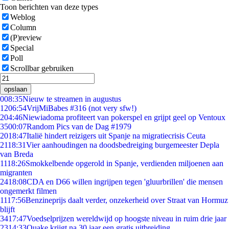
Toon berichten van deze types
Weblog
Column
(P)review
Special
Poll
Scrollbar gebruiken
opslaan
0
08:35
Nieuw te streamen in augustus
12
06:54
VrijMiBabes #316 (not very sfw!)
2
04:46
Niewiadoma profiteert van pokerspel en grijpt geel op Ventoux
35
00:07
Random Pics van de Dag #1979
20
18:47
Italië hindert reizigers uit Spanje na migratiecrisis Ceuta
21
18:31
Vier aanhoudingen na doodsbedreiging burgemeester Depla
van Breda
11
18:26
Smokkelbende opgerold in Spanje, verdienden miljoenen aan
migranten
24
18:08
CDA en D66 willen ingrijpen tegen 'gluurbrillen' die mensen
ongemerkt filmen
11
17:56
Benzineprijs daalt verder, onzekerheid over Straat van Hormuz
blijft
34
17:47
Voedselprijzen wereldwijd op hoogste niveau in ruim drie jaar
23
14:33
Quake krijgt na 30 jaar een gratis uitbreiding