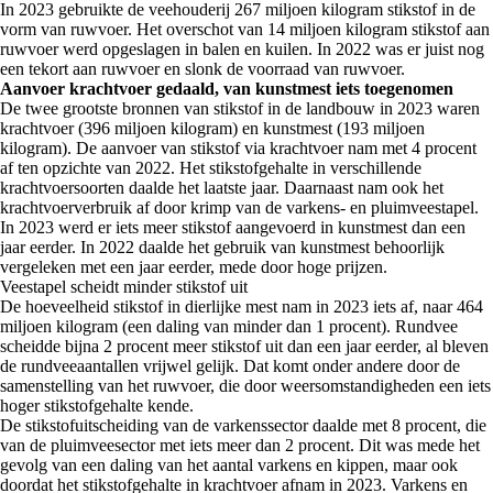
In 2023 gebruikte de veehouderij 267 miljoen kilogram stikstof in de
vorm van ruwvoer. Het overschot van 14 miljoen kilogram stikstof aan
ruwvoer werd opgeslagen in balen en kuilen. In 2022 was er juist nog
een tekort aan ruwvoer en slonk de voorraad van ruwvoer.
Aanvoer krachtvoer gedaald, van kunstmest iets toegenomen
De twee grootste bronnen van stikstof in de landbouw in 2023 waren
krachtvoer (396 miljoen kilogram) en kunstmest (193 miljoen
kilogram). De aanvoer van stikstof via krachtvoer nam met 4 procent
af ten opzichte van 2022. Het stikstofgehalte in verschillende
krachtvoersoorten daalde het laatste jaar. Daarnaast nam ook het
krachtvoerverbruik af door krimp van de varkens- en pluimveestapel.
In 2023 werd er iets meer stikstof aangevoerd in kunstmest dan een
jaar eerder. In 2022 daalde het gebruik van kunstmest behoorlijk
vergeleken met een jaar eerder, mede door hoge prijzen.
Veestapel scheidt minder stikstof uit
De hoeveelheid stikstof in dierlijke mest nam in 2023 iets af, naar 464
miljoen kilogram (een daling van minder dan 1 procent). Rundvee
scheidde bijna 2 procent meer stikstof uit dan een jaar eerder, al bleven
de rundveeaantallen vrijwel gelijk. Dat komt onder andere door de
samenstelling van het ruwvoer, die door weersomstandigheden een iets
hoger stikstofgehalte kende.
De stikstofuitscheiding van de varkenssector daalde met 8 procent, die
van de pluimveesector met iets meer dan 2 procent. Dit was mede het
gevolg van een daling van het aantal varkens en kippen, maar ook
doordat het stikstofgehalte in krachtvoer afnam in 2023. Varkens en