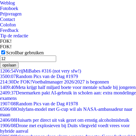
Weblog
Fotoboek
Prijsvragen
Contact
Colofon
Feedback
Tip de redactie
FOK!
FOK!
Scrollbar gebruiken
opslaan
12
06:54
VrijMiBabes #316 (not very sfw!)
35
00:07
Random Pics van de Dag #1979
2
14:30
De FOK!Voetbalmanager 2026/2027 is begonnen
14
09:40
Meta krijgt half miljard boete voor mentale schade bij jongeren
24
09:37
Denemarken pakt AI-gebruik in scholen aan: extra mondelinge
examens
19
07/08
Random Pics van de Dag #1978
65
06/08
Onlyfans-model met G-cup wil als NASA-ambassadeur naar
maan
24
06/08
Huisarts per direct uit vak gezet om ernstig alcoholmisbruik
19
06/08
Drone met explosieven bij Duits vliegveld voedt vrees voor
hybride aanval