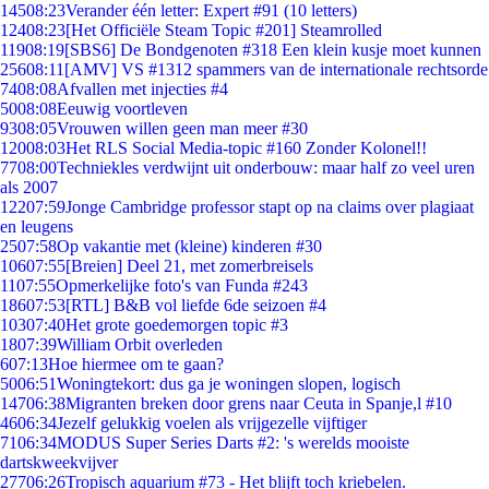
145
08:23
Verander één letter: Expert #91 (10 letters)
124
08:23
[Het Officiële Steam Topic #201] Steamrolled
119
08:19
[SBS6] De Bondgenoten #318 Een klein kusje moet kunnen
256
08:11
[AMV] VS #1312 spammers van de internationale rechtsorde
74
08:08
Afvallen met injecties #4
50
08:08
Eeuwig voortleven
93
08:05
Vrouwen willen geen man meer #30
120
08:03
Het RLS Social Media-topic #160 Zonder Kolonel!!
77
08:00
Techniekles verdwijnt uit onderbouw: maar half zo veel uren
als 2007
122
07:59
Jonge Cambridge professor stapt op na claims over plagiaat
en leugens
25
07:58
Op vakantie met (kleine) kinderen #30
106
07:55
[Breien] Deel 21, met zomerbreisels
11
07:55
Opmerkelijke foto's van Funda #243
186
07:53
[RTL] B&B vol liefde 6de seizoen #4
103
07:40
Het grote goedemorgen topic #3
18
07:39
William Orbit overleden
6
07:13
Hoe hiermee om te gaan?
50
06:51
Woningtekort: dus ga je woningen slopen, logisch
147
06:38
Migranten breken door grens naar Ceuta in Spanje,l #10
46
06:34
Jezelf gelukkig voelen als vrijgezelle vijftiger
71
06:34
MODUS Super Series Darts #2: 's werelds mooiste
dartskweekvijver
277
06:26
Tropisch aquarium #73 - Het blijft toch kriebelen.