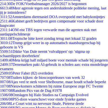
2
14:30
De FOK!Voetbalmanager 2026/2027 is begonnen
66
13:48
Meer agressie tegen een andersluidende politieke mening, laat
jij je intimideren?
31
11:52
Amsterdams dierenasiel DOA overspoeld met babykonijntjes
25
11:46
Kabinet geeft bedrijven geen compensatie voor schade door
laagwater
23
11:14
OM eist TBS tegen verwarde man die agenten stak met
aardappelschilmesje
30
11:08
Tropische hitte keert zondag terug met lokaal 32 graden
30
10:12
Trump grijpt weer in op automatisch staatsburgerschap bij
geboorte in VS
55
09:51
Dikke Van Dale neemt 'vulvalippen' op: 'stigma op
schaamlippen doorbreken'
14
09:40
Meta krijgt half miljard boete voor mentale schade bij jongeren
24
09:37
Denemarken pakt AI-gebruik in scholen aan: extra mondelinge
examens
25
09:05
Peter Faber (82) overleden
7
07/08
Trailers kijken: de bioscoopreleases van week 32
0
07/08
Ajax veel te sterk voor Shelbourne, maar houdt schade beperkt
1
07/08
Nieuwkomers schitteren bij ruime Europese zege FC Twente
19
07/08
Random Pics van de Dag #1978
15
06/08
Ontslagen bij Halo Studios na Campaign Evolved
19
06/08
PS5-doos waarschuwt voor einde fysieke games
2
06/08
Le Court wint na nerveuze finale, Pieterse derde
29
06/08
NPO-manager Menno de Boer geschorst na dickpic in