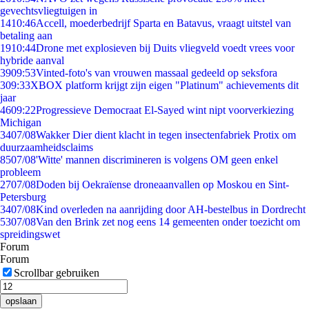
gevechtsvliegtuigen in
14
10:46
Accell, moederbedrijf Sparta en Batavus, vraagt uitstel van
betaling aan
19
10:44
Drone met explosieven bij Duits vliegveld voedt vrees voor
hybride aanval
39
09:53
Vinted-foto's van vrouwen massaal gedeeld op seksfora
3
09:33
XBOX platform krijgt zijn eigen "Platinum" achievements dit
jaar
46
09:22
Progressieve Democraat El-Sayed wint nipt voorverkiezing
Michigan
34
07/08
Wakker Dier dient klacht in tegen insectenfabriek Protix om
duurzaamheidsclaims
85
07/08
'Witte' mannen discrimineren is volgens OM geen enkel
probleem
27
07/08
Doden bij Oekraïense droneaanvallen op Moskou en Sint-
Petersburg
34
07/08
Kind overleden na aanrijding door AH-bestelbus in Dordrecht
53
07/08
Van den Brink zet nog eens 14 gemeenten onder toezicht om
spreidingswet
Forum
Forum
Scrollbar gebruiken
opslaan