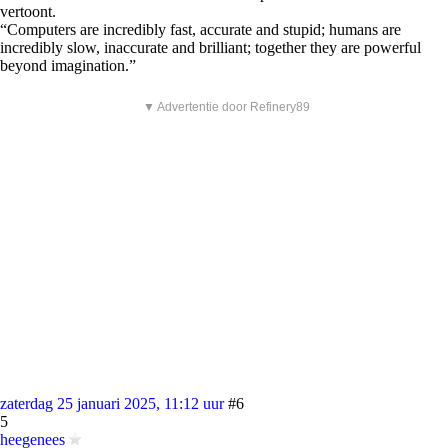
vertoont.
“Computers are incredibly fast, accurate and stupid; humans are
incredibly slow, inaccurate and brilliant; together they are powerful
beyond imagination.”
▼ Advertentie door Refinery89
zaterdag 25 januari 2025, 11:12 uur
#6
5
heegenees