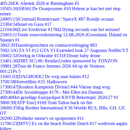
4
05:26
EK Atletiek 2026 te Birmingham #1
195
05:16
[SBS6] De Oranjezomer #10 Helene je kan het niet stop
ermee
249
05:15
[Centraal] Ruimtevaart / SpaceX #87 Rondje oceaan
233
04:34
Israel en Gaza #17
221
04:06
[Live Eredivisie #1784] Dying seconds van het seizoen!
256
03:11
Totale zonsverduistering 12-08-2026 (Groenland, IJsland en
Spanje) #1
30
02:39
Transfergeruchten en contractverlenging #83
70
02:33
GTA VI #12 GTA VI Extended look 27 Augustus Netflix/YT
160
02:32
Oorlog in Oekraïne #1318 Drone baby drone
134
01:36
[DRT SC] #6: RendacGoden sponsored by TONZON
198
01:28
Tour de France femmes 2026 #4 op de Ventoux
6
01:21
Ps 5
116
01:03
[DAGBOEK] De weg naar balans #12
37
00:58
Horrorfilms #33: Halloween
173
00:47
[Keuken Kampioen Divisie] #44 Vitesse mag weg
273
00:44
De Avondetappe #176 - Met Ellen ten Damme.
4
00:40
Het gezellige Eurojackpot KNVB Bekertopic 2026/27 #1
58
00:39
[ATP Tour] #169 Tosti Tallon back on fire
186
00:35
Big Brother International # 56 Worlds RLS, BBs, GH, GF,
OT
202
00:32
Politieke meme's en spotprenten #11
117
00:23
[MTV] Ex on the beach Double Dutch #17 wederom aapjes
kijken