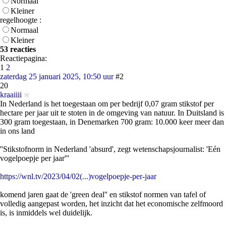
Normaal
Kleiner
regelhoogte :
Normaal
Kleiner
53 reacties
Reactiepagina:
1
2
zaterdag 25 januari 2025, 10:50 uur
#2
20
kraaiiii
In Nederland is het toegestaan om per bedrijf 0,07 gram stikstof per
hectare per jaar uit te stoten in de omgeving van natuur. In Duitsland is
300 gram toegestaan, in Denemarken 700 gram: 10.000 keer meer dan
in ons land
''Stikstofnorm in Nederland 'absurd', zegt wetenschapsjournalist: 'Eén
vogelpoepje per jaar'''
https://wnl.tv/2023/04/02(...)vogelpoepje-per-jaar
komend jaren gaat de 'green deal'' en stikstof normen van tafel of
volledig aangepast worden, het inzicht dat het economische zelfmoord
is, is inmiddels wel duidelijk.