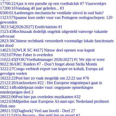
177
00:22
Ajax is een parodie op een voetbalclub #7 Vuurwerkjes
172
00:16
Vandaag 40 jaar geleden... #3
65
00:01
Aanbrengen mechanische ventilatie zinvol in oud huis?
13
23:57
Spaanse kust onder vuur van Portugese oorlogsschepen: 120
gewonden
38
23:54
[2026/2027] Eredivisietoto #1
15
23:43
Rechtszaak dodelijk ongeluk uitgesteld vanwege vakantie
advocaat
28
23:36
Chinese rechtbank veroordeelt voormalige lokale functionaris
tot dood
146
23:31
[WLR SC #417] Nieuw deel openen was kaputt
19
23:07
Peter Faber is overleden
110
22:45
[FOK!Voetbalmanager 2026/2027] #1 We zijn er weer
90
22:36
ARC Raiders #7 - Don’t forget about Stella Montis
32
22:27
Congo verbiedt export van koper en kobalt, Europa zal
gevolgen voelen
182
22:22
Post hier zo vaak mogelijk om 22:22 uur #76
251
22:20
Asielzoekers #22 : Het Europese migratiepact gaat in
68
22:14
Roddelpraat onder vuur: ongepaste opmerkingen
minderjarigen deel 2
280
22:06
Post hier pas overleden muzikanten #32
18
22:03
Miljarden naar Europese AI-start-ups: Nederland profiteert
flink mee
289
21:55
[Dagboek] Veel aan hoofd - Deel 27
161
21:54
Via Pecunia - Het geld ligt op straat! #2