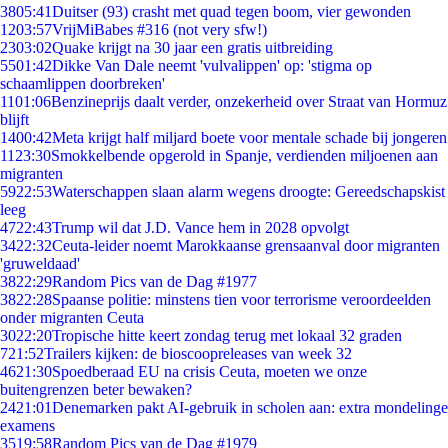
38
05:41
Duitser (93) crasht met quad tegen boom, vier gewonden
12
03:57
VrijMiBabes #316 (not very sfw!)
23
03:02
Quake krijgt na 30 jaar een gratis uitbreiding
55
01:42
Dikke Van Dale neemt 'vulvalippen' op: 'stigma op
schaamlippen doorbreken'
11
01:06
Benzineprijs daalt verder, onzekerheid over Straat van Hormuz
blijft
14
00:42
Meta krijgt half miljard boete voor mentale schade bij jongeren
11
23:30
Smokkelbende opgerold in Spanje, verdienden miljoenen aan
migranten
59
22:53
Waterschappen slaan alarm wegens droogte: Gereedschapskist
leeg
47
22:43
Trump wil dat J.D. Vance hem in 2028 opvolgt
34
22:32
Ceuta-leider noemt Marokkaanse grensaanval door migranten
'gruweldaad'
38
22:29
Random Pics van de Dag #1977
38
22:28
Spaanse politie: minstens tien voor terrorisme veroordeelden
onder migranten Ceuta
30
22:20
Tropische hitte keert zondag terug met lokaal 32 graden
7
21:52
Trailers kijken: de bioscoopreleases van week 32
46
21:30
Spoedberaad EU na crisis Ceuta, moeten we onze
buitengrenzen beter bewaken?
24
21:01
Denemarken pakt AI-gebruik in scholen aan: extra mondelinge
examens
35
19:58
Random Pics van de Dag #1979