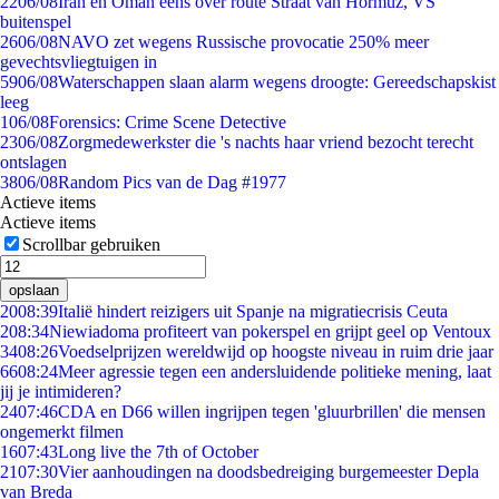
22
06/08
Iran en Oman eens over route Straat van Hormuz, VS
buitenspel
26
06/08
NAVO zet wegens Russische provocatie 250% meer
gevechtsvliegtuigen in
59
06/08
Waterschappen slaan alarm wegens droogte: Gereedschapskist
leeg
1
06/08
Forensics: Crime Scene Detective
23
06/08
Zorgmedewerkster die 's nachts haar vriend bezocht terecht
ontslagen
38
06/08
Random Pics van de Dag #1977
Actieve items
Actieve items
Scrollbar gebruiken
opslaan
20
08:39
Italië hindert reizigers uit Spanje na migratiecrisis Ceuta
2
08:34
Niewiadoma profiteert van pokerspel en grijpt geel op Ventoux
34
08:26
Voedselprijzen wereldwijd op hoogste niveau in ruim drie jaar
66
08:24
Meer agressie tegen een andersluidende politieke mening, laat
jij je intimideren?
24
07:46
CDA en D66 willen ingrijpen tegen 'gluurbrillen' die mensen
ongemerkt filmen
16
07:43
Long live the 7th of October
21
07:30
Vier aanhoudingen na doodsbedreiging burgemeester Depla
van Breda