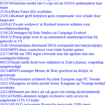
65
19:50
Onlyfans-model met G-cup wil als NASA-ambassadeur naar
maan
25
19:43
Peter Faber (82) overleden
25
19:14
Kabinet geeft bedrijven geen compensatie voor schade door
laagwater
24
18:41
'Zwarte weduwes' in Rusland trouwen soldaten voor
overlijdensuitkering
15
18:32
Ontslagen bij Halo Studios na Campaign Evolved
30
18:32
Trump grijpt weer in op automatisch staatsburgerschap bij
geboorte in VS
31
18:19
Amsterdams dierenasiel DOA overspoeld met babykonijntjes
19
18:06
PS5-doos waarschuwt voor einde fysieke games
23
17:58
OM eist TBS tegen verwarde man die agenten stak met
aardappelschilmesje
69
15:03
Israël meldt dood twee militairen in Zuid-Libanon, vergelding
aangekondigd
29
13:48
NPO-manager Menno de Boer geschorst na dickpic in
groepsapp
1
13:37
Nieuwkomers schitteren bij ruime Europese zege FC Twente
14
12:19
Zangeres en Idols-jurylid Jerney Kaagman op 79-jarige leeftijd
overleden
24
12:00
Huisarts per direct uit vak gezet om ernstig alcoholmisbruik
10
11:41
Netflix-abonnees krijgen exclusieve early access tot
uitgebreide GTA VI trailer
26
10:54
NAVO zet wegens Russische provocatie 250% meer