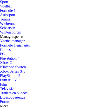
Sport
Voetbal
Formule 1
Autosport
Tennis
Wielrennen
Schaatsen
Wintersporten
Managerspelen
Voetbalmanager
Formule 1-manager
Games
PC
Playstation 4
Xbox One
Nintendo Switch
Xbox Series X|S
PlayStation 5
Film & TV
Film
Televisie
Trailers en Videos
Bioscoopagenda
Forum
Meer