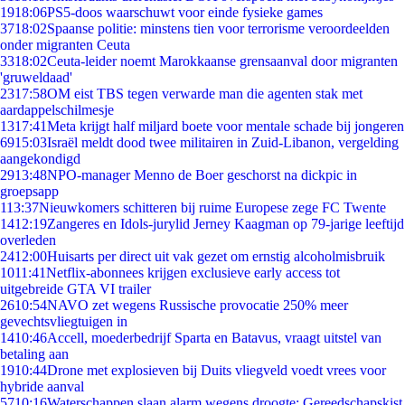
19
18:06
PS5-doos waarschuwt voor einde fysieke games
37
18:02
Spaanse politie: minstens tien voor terrorisme veroordeelden
onder migranten Ceuta
33
18:02
Ceuta-leider noemt Marokkaanse grensaanval door migranten
'gruweldaad'
23
17:58
OM eist TBS tegen verwarde man die agenten stak met
aardappelschilmesje
13
17:41
Meta krijgt half miljard boete voor mentale schade bij jongeren
69
15:03
Israël meldt dood twee militairen in Zuid-Libanon, vergelding
aangekondigd
29
13:48
NPO-manager Menno de Boer geschorst na dickpic in
groepsapp
1
13:37
Nieuwkomers schitteren bij ruime Europese zege FC Twente
14
12:19
Zangeres en Idols-jurylid Jerney Kaagman op 79-jarige leeftijd
overleden
24
12:00
Huisarts per direct uit vak gezet om ernstig alcoholmisbruik
10
11:41
Netflix-abonnees krijgen exclusieve early access tot
uitgebreide GTA VI trailer
26
10:54
NAVO zet wegens Russische provocatie 250% meer
gevechtsvliegtuigen in
14
10:46
Accell, moederbedrijf Sparta en Batavus, vraagt uitstel van
betaling aan
19
10:44
Drone met explosieven bij Duits vliegveld voedt vrees voor
hybride aanval
57
10:16
Waterschappen slaan alarm wegens droogte: Gereedschapskist