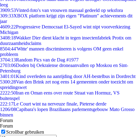
leeg
39
09:53
Vinted-foto's van vrouwen massaal gedeeld op seksfora
3
09:33
XBOX platform krijgt zijn eigen "Platinum" achievements dit
jaar
46
09:22
Progressieve Democraat El-Sayed wint nipt voorverkiezing
Michigan
34
08:18
Wakker Dier dient klacht in tegen insectenfabriek Protix om
duurzaamheidsclaims
85
04:44
'Witte' mannen discrimineren is volgens OM geen enkel
probleem
37
04:13
Random Pics van de Dag #1977
27
03:06
Doden bij Oekraïense droneaanvallen op Moskou en Sint-
Petersburg
34
01:01
Kind overleden na aanrijding door AH-bestelbus in Dordrecht
53
00:28
Van den Brink zet nog eens 14 gemeenten onder toezicht om
spreidingswet
22
22:50
Iran en Oman eens over route Straat van Hormuz, VS
buitenspel
2
22:17
Le Court wint na nerveuze finale, Pieterse derde
12
06/08
Capibara's lopen Braziliaans parlementsgebouw Mato Grosso
binnen
Forum
Forum
Scrollbar gebruiken