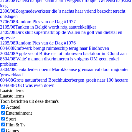
57
06/08
Waterschappen slaan alarm wegens droogte: Gereedschapskist
leeg
23
06/08
Zorgmedewerkster die 's nachts haar vriend bezocht terecht
ontslagen
37
06/08
Random Pics van de Dag #1977
21
05/08
Tanken in België wordt nóg aantrekkelijker
34
05/08
Dirk sluit supermarkt op de Wallen na golf van diefstal en
agressie
12
05/08
Random Pics van de Dag #1976
6
04/08
Kraftwerk brengt ruimteschip terug naar Eindhoven
20
04/08
Apple vecht Britse eis tot inbouwen backdoor in iCloud aan
85
04/08
'Witte' mannen discrimineren is volgens OM geen enkel
probleem
33
04/08
Ceuta-leider noemt Marokkaanse grensaanval door migranten
'gruweldaad'
6
04/08
Grote natuurbrand Boschhuizerbergen groeit naar 100 hectare
6
04/08
FOK! was even down
Laatste items
Laatste items
Toon berichten uit deze thema's
Actueel
Entertainment
Sport
Film & Tv
Games