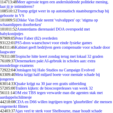
1147
13:48
Meer agressie tegen een andersluidende politieke mening,
laat jij je intimideren?
1085
10:12
Trump grijpt weer in op automatisch staatsburgerschap bij
geboorte in VS
1010
09:51
Dikke Van Dale neemt 'vulvalippen' op: 'stigma op
schaamlippen doorbreken'
1010
11:52
Amsterdams dierenasiel DOA overspoeld met
babykonijntjes
979
09:05
Peter Faber (82) overleden
931
22:01
PS5-doos waarschuwt voor einde fysieke games
843
11:46
Kabinet geeft bedrijven geen compensatie voor schade door
laagwater
793
11:08
Tropische hitte keert zondag terug met lokaal 32 graden
761
09:37
Denemarken pakt AI-gebruik in scholen aan: extra
mondelinge examens
729
22:04
Ontslagen bij Halo Studios na Campaign Evolved
633
09:40
Meta krijgt half miljard boete voor mentale schade bij
jongeren
630
14:33
Quake krijgt na 30 jaar een gratis uitbreiding
572
05:00
Trailers kijken: de bioscoopreleases van week 32
561
11:14
OM eist TBS tegen verwarde man die agenten stak met
aardappelschilmesje
442
18:08
CDA en D66 willen ingrijpen tegen 'gluurbrillen' die mensen
ongemerkt filmen
424
03:37
Ajax veel te sterk voor Shelbourne, maar houdt schade