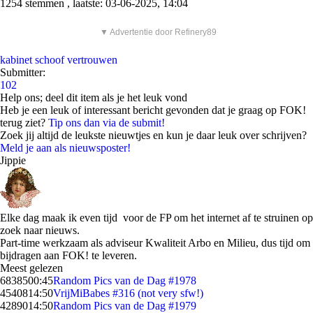
1254 stemmen , laatste: 03-06-2025, 14:04
▼ Advertentie door Refinery89
kabinet schoof
vertrouwen
Submitter:
102
Help ons; deel dit item als je het leuk vond
Heb je een leuk of interessant bericht gevonden dat je graag op FOK!
terug ziet?
Tip ons dan via de submit!
Zoek jij altijd de leukste nieuwtjes en kun je daar leuk over schrijven?
Meld je aan als nieuwsposter!
Jippie
Elke dag maak ik even tijd voor de FP om het internet af te struinen op
zoek naar nieuws.
Part-time werkzaam als adviseur Kwaliteit Arbo en Milieu, dus tijd om
bijdragen aan FOK! te leveren.
Meest gelezen
68385
00:45
Random Pics van de Dag #1978
45408
14:50
VrijMiBabes #316 (not very sfw!)
42890
14:50
Random Pics van de Dag #1979