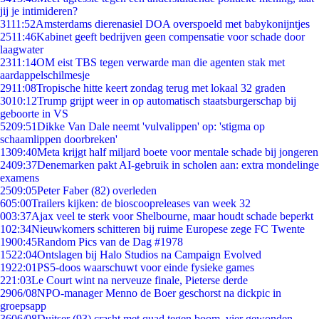
jij je intimideren?
31
11:52
Amsterdams dierenasiel DOA overspoeld met babykonijntjes
25
11:46
Kabinet geeft bedrijven geen compensatie voor schade door
laagwater
23
11:14
OM eist TBS tegen verwarde man die agenten stak met
aardappelschilmesje
29
11:08
Tropische hitte keert zondag terug met lokaal 32 graden
30
10:12
Trump grijpt weer in op automatisch staatsburgerschap bij
geboorte in VS
52
09:51
Dikke Van Dale neemt 'vulvalippen' op: 'stigma op
schaamlippen doorbreken'
13
09:40
Meta krijgt half miljard boete voor mentale schade bij jongeren
24
09:37
Denemarken pakt AI-gebruik in scholen aan: extra mondelinge
examens
25
09:05
Peter Faber (82) overleden
6
05:00
Trailers kijken: de bioscoopreleases van week 32
0
03:37
Ajax veel te sterk voor Shelbourne, maar houdt schade beperkt
1
02:34
Nieuwkomers schitteren bij ruime Europese zege FC Twente
19
00:45
Random Pics van de Dag #1978
15
22:04
Ontslagen bij Halo Studios na Campaign Evolved
19
22:01
PS5-doos waarschuwt voor einde fysieke games
2
21:03
Le Court wint na nerveuze finale, Pieterse derde
29
06/08
NPO-manager Menno de Boer geschorst na dickpic in
groepsapp
36
06/08
Duitser (93) crasht met quad tegen boom, vier gewonden