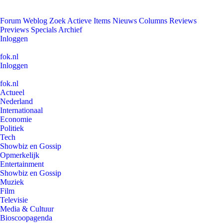
Forum
Weblog
Zoek
Actieve Items
Nieuws
Columns
Reviews
Previews
Specials
Archief
Inloggen
fok.nl
Inloggen
fok.nl
Actueel
Nederland
Internationaal
Economie
Politiek
Tech
Showbiz en Gossip
Opmerkelijk
Entertainment
Showbiz en Gossip
Muziek
Film
Televisie
Media & Cultuur
Bioscoopagenda