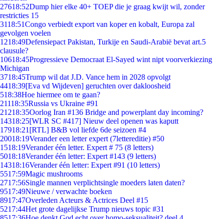
276
18:52
Dump hier elke 40+ TOEP die je graag kwijt wil, zonder
restricties 15
31
18:51
Congo verbiedt export van koper en kobalt, Europa zal
gevolgen voelen
12
18:49
Defensiepact Pakistan, Turkije en Saudi-Arabië bevat art.5
clausule?
106
18:45
Progressieve Democraat El-Sayed wint nipt voorverkiezing
Michigan
37
18:45
Trump wil dat J.D. Vance hem in 2028 opvolgt
44
18:39
[Eva vd Wijdeven] geruchten over dakloosheid
5
18:38
Hoe hiermee om te gaan?
211
18:35
Russia vs Ukraine #91
212
18:35
Oorlog Iran #136 Bridge and powerplant day incoming?
143
18:25
[WLR SC #417] Nieuw deel openen was kaputt
179
18:21
[RTL] B&B vol liefde 6de seizoen #4
200
18:19
Verander een letter expert (7lettereditie) #50
15
18:19
Verander één letter. Expert # 75 (8 letters)
50
18:18
Verander één letter: Expert #143 (9 letters)
143
18:16
Verander één letter: Expert #91 (10 letters)
55
17:59
Magic mushrooms
27
17:56
Single mannen verplichtsingle moeders laten daten?
95
17:49
Nieuwe / verwachte boeken
89
17:47
Overleden Acteurs & Actrices Deel #15
52
17:44
Het grote dagelijkse Trump nieuws topic #31
85
17:36
Hoe denkt God echt over homo-seksualiteit? deel 4