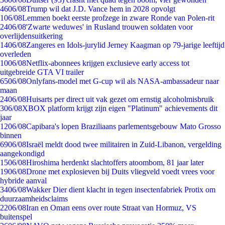
46
06/08
Trump wil dat J.D. Vance hem in 2028 opvolgt
1
06/08
Lemmen boekt eerste profzege in zware Ronde van Polen-rit
24
06/08
'Zwarte weduwes' in Rusland trouwen soldaten voor
overlijdensuitkering
14
06/08
Zangeres en Idols-jurylid Jerney Kaagman op 79-jarige leeftijd
overleden
10
06/08
Netflix-abonnees krijgen exclusieve early access tot
uitgebreide GTA VI trailer
65
06/08
Onlyfans-model met G-cup wil als NASA-ambassadeur naar
maan
24
06/08
Huisarts per direct uit vak gezet om ernstig alcoholmisbruik
3
06/08
XBOX platform krijgt zijn eigen "Platinum" achievements dit
jaar
12
06/08
Capibara's lopen Braziliaans parlementsgebouw Mato Grosso
binnen
69
06/08
Israël meldt dood twee militairen in Zuid-Libanon, vergelding
aangekondigd
15
06/08
Hiroshima herdenkt slachtoffers atoombom, 81 jaar later
19
06/08
Drone met explosieven bij Duits vliegveld voedt vrees voor
hybride aanval
34
06/08
Wakker Dier dient klacht in tegen insectenfabriek Protix om
duurzaamheidsclaims
22
06/08
Iran en Oman eens over route Straat van Hormuz, VS
buitenspel