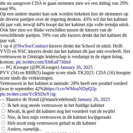
die nu aangeven CDA te gaan stemmen zien we een daling van 29%
naar 9%.
Op een andere manier kan ook worden bekeken hoe de stemmers op
de diverse partijen over de regering denken. 43% wil dat het kabinet
dit jaar valt, terwijl 44% hoopt dat het kabinet zijn volle termijn uitzit.
Ook hier zien we flinke verschillen tussen de kiezers van de
verschillende partijen. 59% van alle kiezers denkt dat het kabinet dit
jaar valt.
1 op 4
@NwSocContract
kiezers denkt dat Schoof rit uitzit. Helft
VVD en NSC kiezers denkt dat het kabinet dit jaar niet overleeft. Het
vertrouwen in Omtzigts leiderschap is verdampt in de eigen kring,
kortom.
pic.twitter.com/XbKuF7JdmI
— PG Kroeger (@PGKroeger)
January 26, 2025
PVV (34) en BBB(5) laagste score sinds TK2023. CDA (16) hoogste
score sinds die verkiezingen.
Vertrouwen in het kabinet is tanende: 28% heeft een positief oordeel
(was in september 42%)
https://t.co/WMoaNDpQ2p
pic.twitter.com/YcRSDuYcig
— Maurice de Hond (@mauricedehond)
January 26, 2025
Ik heb nog steeds vertrouwen in het huidige kabinet
Mwah, ik geef dit kabinet nog het voordeel van de twijfel
Nee, ik ben mijn vertrouwen in dit kabinet kwijtgeraakt
Heb nooit enig vertrouwen gehad in dit kabinet
Anders, namelijk..