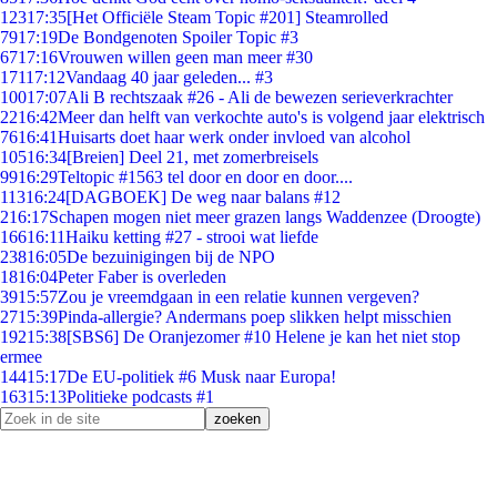
123
17:35
[Het Officiële Steam Topic #201] Steamrolled
79
17:19
De Bondgenoten Spoiler Topic #3
67
17:16
Vrouwen willen geen man meer #30
171
17:12
Vandaag 40 jaar geleden... #3
100
17:07
Ali B rechtszaak #26 - Ali de bewezen serieverkrachter
22
16:42
Meer dan helft van verkochte auto's is volgend jaar elektrisch
76
16:41
Huisarts doet haar werk onder invloed van alcohol
105
16:34
[Breien] Deel 21, met zomerbreisels
99
16:29
Teltopic #1563 tel door en door en door....
113
16:24
[DAGBOEK] De weg naar balans #12
2
16:17
Schapen mogen niet meer grazen langs Waddenzee (Droogte)
166
16:11
Haiku ketting #27 - strooi wat liefde
238
16:05
De bezuinigingen bij de NPO
18
16:04
Peter Faber is overleden
39
15:57
Zou je vreemdgaan in een relatie kunnen vergeven?
27
15:39
Pinda-allergie? Andermans poep slikken helpt misschien
192
15:38
[SBS6] De Oranjezomer #10 Helene je kan het niet stop
ermee
144
15:17
De EU-politiek #6 Musk naar Europa!
163
15:13
Politieke podcasts #1