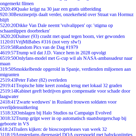
ongemerkt filmen
20
20:49
Quake krijgt na 30 jaar een gratis uitbreiding
9
20:30
Benzineprijs daalt verder, onzekerheid over Straat van Hormuz
blijft
52
20:20
Dikke Van Dale neemt 'vulvalippen' op: 'stigma op
schaamlippen doorbreken'
36
20:20
Duitser (93) crasht met quad tegen boom, vier gewonden
11
20:01
VrijMiBabes #316 (not very sfw!)
35
19:58
Random Pics van de Dag #1979
46
19:57
Trump wil dat J.D. Vance hem in 2028 opvolgt
65
19:50
Onlyfans-model met G-cup wil als NASA-ambassadeur naar
maan
3
19:50
Smokkelbende opgerold in Spanje, verdienden miljoenen aan
migranten
25
19:43
Peter Faber (82) overleden
29
19:41
Tropische hitte keert zondag terug met lokaal 32 graden
25
19:14
Kabinet geeft bedrijven geen compensatie voor schade door
laagwater
24
18:41
'Zwarte weduwes' in Rusland trouwen soldaten voor
overlijdensuitkering
15
18:32
Ontslagen bij Halo Studios na Campaign Evolved
30
18:32
Trump grijpt weer in op automatisch staatsburgerschap bij
geboorte in VS
6
18:24
Trailers kijken: de bioscoopreleases van week 32
31
18:19
Amsterdams dierenasiel DOA overspoeld met babykonijntjes