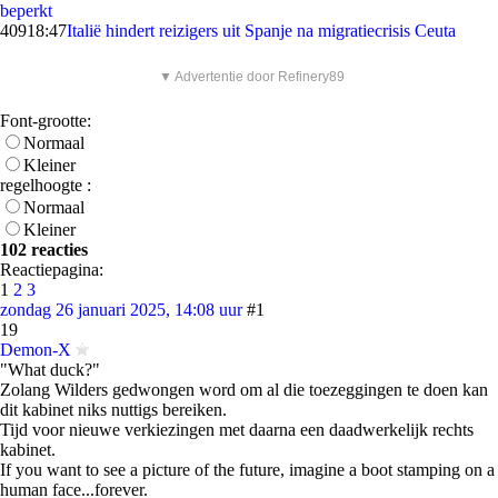
beperkt
409
18:47
Italië hindert reizigers uit Spanje na migratiecrisis Ceuta
▼ Advertentie door Refinery89
Font-grootte:
Normaal
Kleiner
regelhoogte :
Normaal
Kleiner
102 reacties
Reactiepagina:
1
2
3
zondag 26 januari 2025, 14:08 uur
#1
19
Demon-X
"What duck?"
Zolang Wilders gedwongen word om al die toezeggingen te doen kan
dit kabinet niks nuttigs bereiken.
Tijd voor nieuwe verkiezingen met daarna een daadwerkelijk rechts
kabinet.
If you want to see a picture of the future, imagine a boot stamping on a
human face...forever.