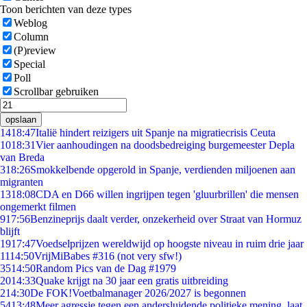
Toon berichten van deze types
Weblog
Column
(P)review
Special
Poll
Scrollbar gebruiken
opslaan
14
18:47
Italië hindert reizigers uit Spanje na migratiecrisis Ceuta
10
18:31
Vier aanhoudingen na doodsbedreiging burgemeester Depla
van Breda
3
18:26
Smokkelbende opgerold in Spanje, verdienden miljoenen aan
migranten
13
18:08
CDA en D66 willen ingrijpen tegen 'gluurbrillen' die mensen
ongemerkt filmen
9
17:56
Benzineprijs daalt verder, onzekerheid over Straat van Hormuz
blijft
19
17:47
Voedselprijzen wereldwijd op hoogste niveau in ruim drie jaar
11
14:50
VrijMiBabes #316 (not very sfw!)
35
14:50
Random Pics van de Dag #1979
20
14:33
Quake krijgt na 30 jaar een gratis uitbreiding
2
14:30
De FOK!Voetbalmanager 2026/2027 is begonnen
54
13:48
Meer agressie tegen een andersluidende politieke mening, laat