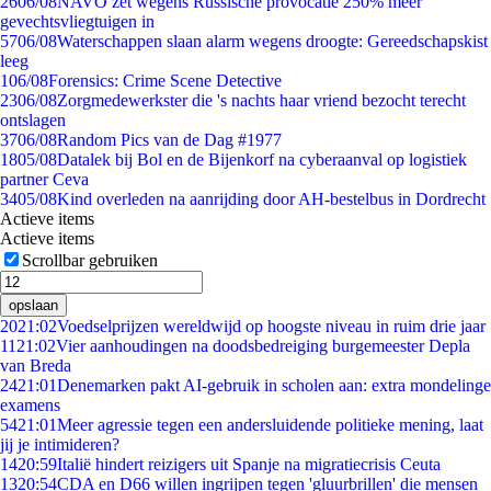
26
06/08
NAVO zet wegens Russische provocatie 250% meer
gevechtsvliegtuigen in
57
06/08
Waterschappen slaan alarm wegens droogte: Gereedschapskist
leeg
1
06/08
Forensics: Crime Scene Detective
23
06/08
Zorgmedewerkster die 's nachts haar vriend bezocht terecht
ontslagen
37
06/08
Random Pics van de Dag #1977
18
05/08
Datalek bij Bol en de Bijenkorf na cyberaanval op logistiek
partner Ceva
34
05/08
Kind overleden na aanrijding door AH-bestelbus in Dordrecht
Actieve items
Actieve items
Scrollbar gebruiken
opslaan
20
21:02
Voedselprijzen wereldwijd op hoogste niveau in ruim drie jaar
11
21:02
Vier aanhoudingen na doodsbedreiging burgemeester Depla
van Breda
24
21:01
Denemarken pakt AI-gebruik in scholen aan: extra mondelinge
examens
54
21:01
Meer agressie tegen een andersluidende politieke mening, laat
jij je intimideren?
14
20:59
Italië hindert reizigers uit Spanje na migratiecrisis Ceuta
13
20:54
CDA en D66 willen ingrijpen tegen 'gluurbrillen' die mensen