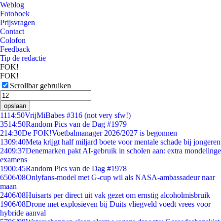
Weblog
Fotoboek
Prijsvragen
Contact
Colofon
Feedback
Tip de redactie
FOK!
FOK!
Scrollbar gebruiken
opslaan
11
14:50
VrijMiBabes #316 (not very sfw!)
35
14:50
Random Pics van de Dag #1979
2
14:30
De FOK!Voetbalmanager 2026/2027 is begonnen
13
09:40
Meta krijgt half miljard boete voor mentale schade bij jongeren
24
09:37
Denemarken pakt AI-gebruik in scholen aan: extra mondelinge
examens
19
00:45
Random Pics van de Dag #1978
65
06/08
Onlyfans-model met G-cup wil als NASA-ambassadeur naar
maan
24
06/08
Huisarts per direct uit vak gezet om ernstig alcoholmisbruik
19
06/08
Drone met explosieven bij Duits vliegveld voedt vrees voor
hybride aanval