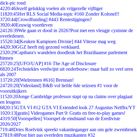
dick-pic rond
42
20:46
Jezelf gelukkig voelen als vrijgezelle vijftiger
118
20:45
Het RLS Social Media-topic #160 Zonder Kolonel!!
37
20:44
[Crowdfunding] #443 Rentestijgingen?
39
20:40
Eeuwig voortleven
241
20:39
Wie gaan er dood in 2026?Post met een vleugje cynisme de
overledenen.
155
20:34
[Keuken Kampioen Divisie] #44 Vitesse mag weg
44
20:30
GGZ heeft mij gezond verklaard.
23
20:29
Capibara's wandelen doodleuk het Braziliaanse parlement
binnen
257
20:25
[UFO/UAP] #16 The Age of Disclosure
68
20:24
Techniekles verdwijnt uit onderbouw: maar half zo veel uren
als 2007
137
20:20
[Wielrennen #616] Brennan!
247
20:20
[Videoland] B&B vol liefde 6de seizoen #1 voor de
vooruitkijkers
115
20:20
Jonge Cambridge professor stapt op na claims over plagiaat
en leugens
68
20:15
GTA VI #12 GTA VI Extended look 27 Augustus Netflix/YT
10
20:13
[gratis] Videogames Part 9: Gratis en free-to-play games!
43
19:50
[Voorspellen] Voorspel de eindstand van de Eredivisie
2026/2027
7
19:48
Dries Roelvink spreekt vakantieganger aan om gele zwembroek
278
19:48
Post hier pas overleden muzikanten #32