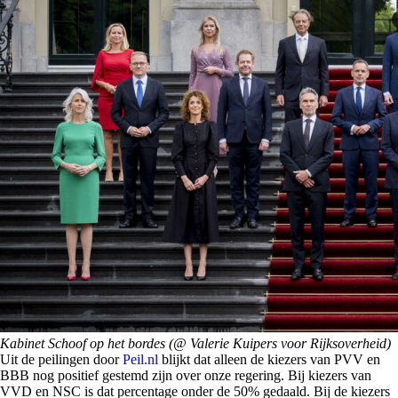
Kabinet Schoof op het bordes (@ Valerie Kuipers voor Rijksoverheid)
Uit de peilingen door
Peil.nl
blijkt dat alleen de kiezers van PVV en
BBB nog positief gestemd zijn over onze regering. Bij kiezers van
VVD en NSC is dat percentage onder de 50% gedaald. Bij de kiezers