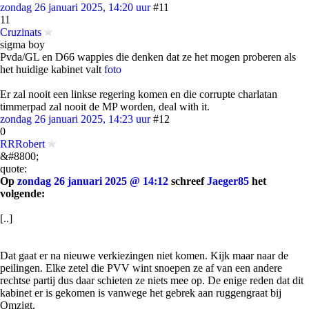
zondag 26 januari 2025, 14:20 uur
#11
11
Cruzinats
sigma boy
Pvda/GL en D66 wappies die denken dat ze het mogen proberen als
het huidige kabinet valt
foto
Er zal nooit een linkse regering komen en die corrupte charlatan
timmerpad zal nooit de MP worden, deal with it.
zondag 26 januari 2025, 14:23 uur
#12
0
RRRobert
&#8800;
quote:
Op
zondag 26 januari 2025 @ 14:12
schreef
Jaeger85
het
volgende:
[..]
Dat gaat er na nieuwe verkiezingen niet komen. Kijk maar naar de
peilingen. Elke zetel die PVV wint snoepen ze af van een andere
rechtse partij dus daar schieten ze niets mee op. De enige reden dat dit
kabinet er is gekomen is vanwege het gebrek aan ruggengraat bij
Omzigt.