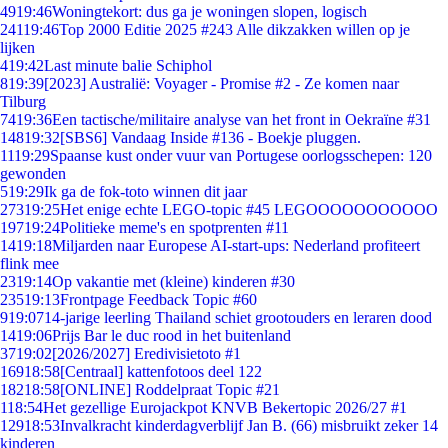
49
19:46
Woningtekort: dus ga je woningen slopen, logisch
241
19:46
Top 2000 Editie 2025 #243 Alle dikzakken willen op je
lijken
4
19:42
Last minute balie Schiphol
8
19:39
[2023] Australië: Voyager - Promise #2 - Ze komen naar
Tilburg
74
19:36
Een tactische/militaire analyse van het front in Oekraïne #31
148
19:32
[SBS6] Vandaag Inside #136 - Boekje pluggen.
11
19:29
Spaanse kust onder vuur van Portugese oorlogsschepen: 120
gewonden
5
19:29
Ik ga de fok-toto winnen dit jaar
273
19:25
Het enige echte LEGO-topic #45 LEGOOOOOOOOOOO
197
19:24
Politieke meme's en spotprenten #11
14
19:18
Miljarden naar Europese AI-start-ups: Nederland profiteert
flink mee
23
19:14
Op vakantie met (kleine) kinderen #30
235
19:13
Frontpage Feedback Topic #60
9
19:07
14-jarige leerling Thailand schiet grootouders en leraren dood
14
19:06
Prijs Bar le duc rood in het buitenland
37
19:02
[2026/2027] Eredivisietoto #1
169
18:58
[Centraal] kattenfotoos deel 122
182
18:58
[ONLINE] Roddelpraat Topic #21
1
18:54
Het gezellige Eurojackpot KNVB Bekertopic 2026/27 #1
129
18:53
Invalkracht kinderdagverblijf Jan B. (66) misbruikt zeker 14
kinderen