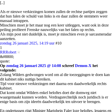
[..]
Als er nieuwe verkiezingen komen zullen de rechtse partijen zeggen
dat hun falen de schuld van links is en daar zullen de stemmers weer
massaal intrappen.
Misschien moet je het maar nog een keer uitleggen, want ook in deze
peiling profiteert Frenske nauwelijks van het falen op rechts.
Als mijn post niet duidelijk is, moet je misschien even je sarcasmeradar
aanzetten.
zondag 26 januari 2025, 14:19 uur
#10
1
RRRobert
&#8800;
quote:
Op
zondag 26 januari 2025 @ 14:08
schreef
Demon-X
het
volgende:
Zolang Wilders gedwongen word om al die toezeggingen te doen kan
dit kabinet niks nuttigs bereiken.
Tijd voor nieuwe verkiezingen met daarna een daadwerkelijk rechts
kabinet.
Dat komt omdat Wilders enkel beloftes doet die domweg niet
waargemaakt kunnen worden. Verdragsrechtelijk noch juridisch is er
enige basis om zijn ideeën daadwerkelijk ten uitvoer te brengen.
En ondertussen rijgt Minister Marjobein Faler loze beloftes, leugens en