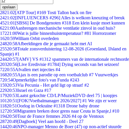
opslaan
28
21:02
[ATP Tour] #169 Tosti Tallon back on fire
24
21:02
[INFLUENCERS #296] Alles is welkom kneuzing of breuk
45
21:01
[SBS6] De Bondgenoten #318 Een klein kusje moet kunnen
62
21:00
Aanbrengen mechanische ventilatie zinvol in oud huis?
172
21:00
Wat is jullie binnenhuistemperatuur? #81 Horrorzomer
16
20:59
William Orbit overleden
248
20:58
Afbeeldingen die je gemaakt hebt met AI
255
20:58
Totale zonsverduistering 12-08-2026 (Groenland, IJsland en
Spanje) #1
244
20:57
[AMV] VS #1312 spammers van de internationale rechtsorde
203
20:56
[Live Eredivisie #1784] Dying seconds van het seizoen!
72
20:55
Afvallen met injecties #4
168
20:55
Ajax is een parodie op een voetbalclub #7 Vuurwerkjes
7
20:54
Opmerkelijke foto's van Funda #243
159
20:53
Via Pecunia - Het geld ligt op straat! #2
229
20:53
Israel en Gaza #17
179
20:53
Laatst gekochte CD/LP/MuziekDVD deel 75 | koopjes
101
20:51
[FOK!Voetbalmanager 2026/2027] #1 We zijn er weer
118
20:51
Oorlog in Oekraïne #1318 Drone baby drone
127
20:50
Migranten breken door grens naar Ceuta in Spanje,l #10
194
20:50
Tour de France femmes 2026 #4 op de Ventoux
287
20:49
[Dagboek] Veel aan hoofd - Deel 27
144
20:46
NPO-manager Menno de Boer (47) op non-actief stuurde