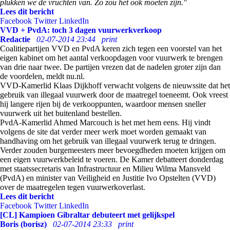
plukken we de vruchten van. Zo zou het ook moeten zijn."
Lees dit bericht
Facebook
Twitter
LinkedIn
VVD + PvdA: toch 3 dagen vuurwerkverkoop
Redactie
02-07-2014 23:44
print
Coalitiepartijen VVD en PvdA keren zich tegen een voorstel van het
eigen kabinet om het aantal verkoopdagen voor vuurwerk te brengen
van drie naar twee. De partijen vrezen dat de nadelen groter zijn dan
de voordelen, meldt nu.nl.
VVD-Kamerlid Klaas Dijkhoff verwacht volgens de nieuwssite dat het
gebruik van illegaal vuurwerk door de maatregel toeneemt. Ook vreest
hij langere rijen bij de verkooppunten, waardoor mensen sneller
vuurwerk uit het buitenland bestellen.
PvdA-Kamerlid Ahmed Marcouch is het met hem eens. Hij vindt
volgens de site dat verder meer werk moet worden gemaakt van
handhaving om het gebruik van illegaal vuurwerk terug te dringen.
Verder zouden burgemeesters meer bevoegdheden moeten krijgen om
een eigen vuurwerkbeleid te voeren. De Kamer debatteert donderdag
met staatssecretaris van Infrastructuur en Milieu Wilma Mansveld
(PvdA) en minister van Veiligheid en Justitie Ivo Opstelten (VVD)
over de maatregelen tegen vuurwerkoverlast.
Lees dit bericht
Facebook
Twitter
LinkedIn
[CL] Kampioen Gibraltar debuteert met gelijkspel
Boris (borisz)
02-07-2014 23:33
print