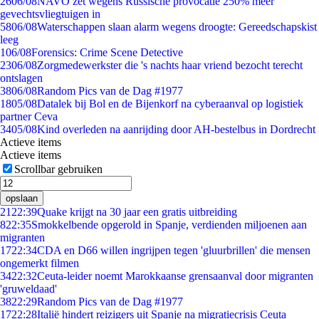
26
06/08
NAVO zet wegens Russische provocatie 250% meer
gevechtsvliegtuigen in
58
06/08
Waterschappen slaan alarm wegens droogte: Gereedschapskist
leeg
1
06/08
Forensics: Crime Scene Detective
23
06/08
Zorgmedewerkster die 's nachts haar vriend bezocht terecht
ontslagen
38
06/08
Random Pics van de Dag #1977
18
05/08
Datalek bij Bol en de Bijenkorf na cyberaanval op logistiek
partner Ceva
34
05/08
Kind overleden na aanrijding door AH-bestelbus in Dordrecht
Actieve items
Actieve items
Scrollbar gebruiken
opslaan
21
22:39
Quake krijgt na 30 jaar een gratis uitbreiding
8
22:35
Smokkelbende opgerold in Spanje, verdienden miljoenen aan
migranten
17
22:34
CDA en D66 willen ingrijpen tegen 'gluurbrillen' die mensen
ongemerkt filmen
34
22:32
Ceuta-leider noemt Marokkaanse grensaanval door migranten
'gruweldaad'
38
22:29
Random Pics van de Dag #1977
17
22:28
Italië hindert reizigers uit Spanje na migratiecrisis Ceuta