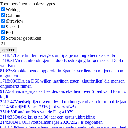
Toon berichten van deze types
Weblog
Column
(P)review
Special
Poll
Scrollbar gebruiken
opslaan
17
18:47
Italië hindert reizigers uit Spanje na migratiecrisis Ceuta
14
18:31
Vier aanhoudingen na doodsbedreiging burgemeester Depla
van Breda
8
18:26
Smokkelbende opgerold in Spanje, verdienden miljoenen aan
migranten
17
18:08
CDA en D66 willen ingrijpen tegen 'gluurbrillen' die mensen
ongemerkt filmen
9
17:56
Benzineprijs daalt verder, onzekerheid over Straat van Hormuz
blijft
25
17:47
Voedselprijzen wereldwijd op hoogste niveau in ruim drie jaar
11
14:50
VrijMiBabes #316 (not very sfw!)
35
14:50
Random Pics van de Dag #1979
21
14:33
Quake krijgt na 30 jaar een gratis uitbreiding
2
14:30
De FOK!Voetbalmanager 2026/2027 is begonnen
63
13:48
Meer agressie tegen een andersluidende politieke mening, laat