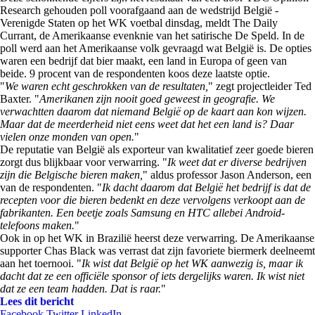
Research gehouden poll voorafgaand aan de wedstrijd België -
Verenigde Staten op het WK voetbal dinsdag, meldt The Daily
Currant, de Amerikaanse evenknie van het satirische De Speld. In de
poll werd aan het Amerikaanse volk gevraagd wat België is. De opties
waren een bedrijf dat bier maakt, een land in Europa of geen van
beide. 9 procent van de respondenten koos deze laatste optie.
"
We waren echt geschrokken van de resultaten,
" zegt projectleider Ted
Baxter. "
Amerikanen zijn nooit goed geweest in geografie. We
verwachtten daarom dat niemand België op de kaart aan kon wijzen.
Maar dat de meerderheid niet eens weet dat het een land is? Daar
vielen onze monden van open.
"
De reputatie van België als exporteur van kwalitatief zeer goede bieren
zorgt dus blijkbaar voor verwarring. "
Ik weet dat er diverse bedrijven
zijn die Belgische bieren maken,
" aldus professor Jason Anderson, een
van de respondenten. "
Ik dacht daarom dat België het bedrijf is dat de
recepten voor die bieren bedenkt en deze vervolgens verkoopt aan de
fabrikanten. Een beetje zoals Samsung en HTC allebei Android-
telefoons maken.
"
Ook in op het WK in Brazilië heerst deze verwarring. De Amerikaanse
supporter Chas Black was verrast dat zijn favoriete biermerk deelneemt
aan het toernooi. "
Ik wist dat België op het WK aanwezig is, maar ik
dacht dat ze een officiële sponsor of iets dergelijks waren. Ik wist niet
dat ze een team hadden. Dat is raar.
"
Lees dit bericht
Facebook
Twitter
LinkedIn