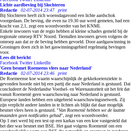
Lichte aardbeving bij Slochteren
Redactie
02-07-2014 23:47
print
Bij Slochteren heeft zich woensdagavond een lichte aardschok
voorgedaan. De beving, die even na 19.30 uur werd gemeten, had een
kracht van 2,1, zegt een woordvoerder van het KNMI.
Enkele inwoners van de regio hebben al kleine schades gemeld bij de
regionale omroep RTV Noord. Tientallen inwoners geven volgens de
omroep aan dat ze de beving hebben gevoeld. Door aardgaswinning in
Groningen doen zich in het gaswinningsgebied regelmatig bevingen
voor.
Lees dit bericht
Facebook
Twitter
LinkedIn
'Geen besmet Roemeens vlees naar Nederland'
Redactie
02-07-2014 23:46
print
De Roemeense koe waarin waarschijnlijk de gekkekoeienziekte is
gevonden hoorde niet bij een partij die naar Nederland is gestuurd. Dat
concludeert de Nederlandse Voedsel- en Warenautoriteit uit het feit dat
vanuit Roemenië geen waarschuwing naar Nederland is gestuurd.
Europese landen hebben een uitgebreid waarschuwingsnetwerk. Zij
zijn verplicht andere landen in te lichten als blijkt dat daar mogelijk
besmet vlees heen is gestuurd. "
Van Roemenië hebben we de laatste
maanden geen notificaties gehad
", zegt een woordvoerder.
Op 1 mei werd bij een test op een karkas van een koe vastgesteld dat
het dier was besmet met BSE. Het gaat volgens Roemenië om een