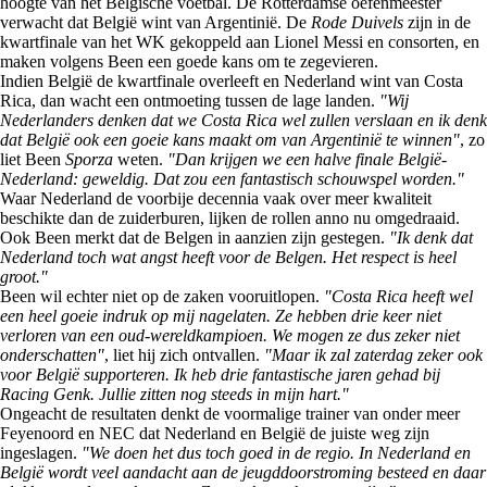
hoogte van het Belgische voetbal. De Rotterdamse oefenmeester
verwacht dat België wint van Argentinië. De
Rode Duivels
zijn in de
kwartfinale van het WK gekoppeld aan Lionel Messi en consorten, en
maken volgens Been een goede kans om te zegevieren.
Indien België de kwartfinale overleeft en Nederland wint van Costa
Rica, dan wacht een ontmoeting tussen de lage landen.
"Wij
Nederlanders denken dat we Costa Rica wel zullen verslaan en ik denk
dat België ook een goeie kans maakt om van Argentinië te winnen"
, zo
liet Been
Sporza
weten.
"Dan krijgen we een halve finale België-
Nederland: geweldig. Dat zou een fantastisch schouwspel worden."
Waar Nederland de voorbije decennia vaak over meer kwaliteit
beschikte dan de zuiderburen, lijken de rollen anno nu omgedraaid.
Ook Been merkt dat de Belgen in aanzien zijn gestegen.
"Ik denk dat
Nederland toch wat angst heeft voor de Belgen. Het respect is heel
groot."
Been wil echter niet op de zaken vooruitlopen.
"Costa Rica heeft wel
een heel goeie indruk op mij nagelaten. Ze hebben drie keer niet
verloren van een oud-wereldkampioen. We mogen ze dus zeker niet
onderschatten"
, liet hij zich ontvallen.
"Maar ik zal zaterdag zeker ook
voor België supporteren. Ik heb drie fantastische jaren gehad bij
Racing Genk. Jullie zitten nog steeds in mijn hart."
Ongeacht de resultaten denkt de voormalige trainer van onder meer
Feyenoord en NEC dat Nederland en België de juiste weg zijn
ingeslagen.
"We doen het dus toch goed in de regio. In Nederland en
België wordt veel aandacht aan de jeugddoorstroming besteed en daar