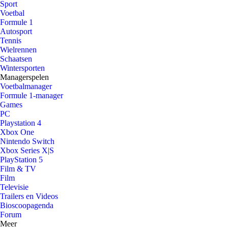
Sport
Voetbal
Formule 1
Autosport
Tennis
Wielrennen
Schaatsen
Wintersporten
Managerspelen
Voetbalmanager
Formule 1-manager
Games
PC
Playstation 4
Xbox One
Nintendo Switch
Xbox Series X|S
PlayStation 5
Film & TV
Film
Televisie
Trailers en Videos
Bioscoopagenda
Forum
Meer