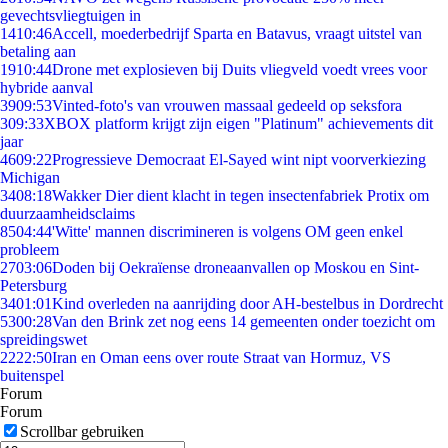
gevechtsvliegtuigen in
14
10:46
Accell, moederbedrijf Sparta en Batavus, vraagt uitstel van
betaling aan
19
10:44
Drone met explosieven bij Duits vliegveld voedt vrees voor
hybride aanval
39
09:53
Vinted-foto's van vrouwen massaal gedeeld op seksfora
3
09:33
XBOX platform krijgt zijn eigen "Platinum" achievements dit
jaar
46
09:22
Progressieve Democraat El-Sayed wint nipt voorverkiezing
Michigan
34
08:18
Wakker Dier dient klacht in tegen insectenfabriek Protix om
duurzaamheidsclaims
85
04:44
'Witte' mannen discrimineren is volgens OM geen enkel
probleem
27
03:06
Doden bij Oekraïense droneaanvallen op Moskou en Sint-
Petersburg
34
01:01
Kind overleden na aanrijding door AH-bestelbus in Dordrecht
53
00:28
Van den Brink zet nog eens 14 gemeenten onder toezicht om
spreidingswet
22
22:50
Iran en Oman eens over route Straat van Hormuz, VS
buitenspel
Forum
Forum
Scrollbar gebruiken