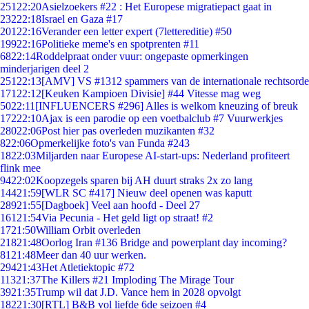
251
22:20
Asielzoekers #22 : Het Europese migratiepact gaat in
232
22:18
Israel en Gaza #17
201
22:16
Verander een letter expert (7lettereditie) #50
199
22:16
Politieke meme's en spotprenten #11
68
22:14
Roddelpraat onder vuur: ongepaste opmerkingen
minderjarigen deel 2
251
22:13
[AMV] VS #1312 spammers van de internationale rechtsorde
171
22:12
[Keuken Kampioen Divisie] #44 Vitesse mag weg
50
22:11
[INFLUENCERS #296] Alles is welkom kneuzing of breuk
172
22:10
Ajax is een parodie op een voetbalclub #7 Vuurwerkjes
280
22:06
Post hier pas overleden muzikanten #32
8
22:06
Opmerkelijke foto's van Funda #243
18
22:03
Miljarden naar Europese AI-start-ups: Nederland profiteert
flink mee
94
22:02
Koopzegels sparen bij AH duurt straks 2x zo lang
144
21:59
[WLR SC #417] Nieuw deel openen was kaputt
289
21:55
[Dagboek] Veel aan hoofd - Deel 27
161
21:54
Via Pecunia - Het geld ligt op straat! #2
17
21:50
William Orbit overleden
218
21:48
Oorlog Iran #136 Bridge and powerplant day incoming?
81
21:48
Meer dan 40 uur werken.
294
21:43
Het Atletiektopic #72
113
21:37
The Killers #21 Imploding The Mirage Tour
39
21:35
Trump wil dat J.D. Vance hem in 2028 opvolgt
182
21:30
[RTL] B&B vol liefde 6de seizoen #4