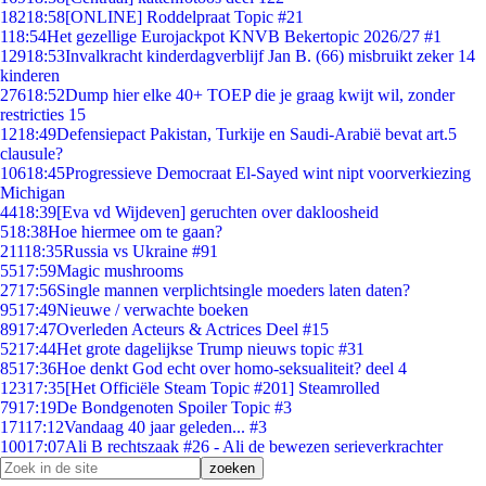
182
18:58
[ONLINE] Roddelpraat Topic #21
1
18:54
Het gezellige Eurojackpot KNVB Bekertopic 2026/27 #1
129
18:53
Invalkracht kinderdagverblijf Jan B. (66) misbruikt zeker 14
kinderen
276
18:52
Dump hier elke 40+ TOEP die je graag kwijt wil, zonder
restricties 15
12
18:49
Defensiepact Pakistan, Turkije en Saudi-Arabië bevat art.5
clausule?
106
18:45
Progressieve Democraat El-Sayed wint nipt voorverkiezing
Michigan
44
18:39
[Eva vd Wijdeven] geruchten over dakloosheid
5
18:38
Hoe hiermee om te gaan?
211
18:35
Russia vs Ukraine #91
55
17:59
Magic mushrooms
27
17:56
Single mannen verplichtsingle moeders laten daten?
95
17:49
Nieuwe / verwachte boeken
89
17:47
Overleden Acteurs & Actrices Deel #15
52
17:44
Het grote dagelijkse Trump nieuws topic #31
85
17:36
Hoe denkt God echt over homo-seksualiteit? deel 4
123
17:35
[Het Officiële Steam Topic #201] Steamrolled
79
17:19
De Bondgenoten Spoiler Topic #3
171
17:12
Vandaag 40 jaar geleden... #3
100
17:07
Ali B rechtszaak #26 - Ali de bewezen serieverkrachter