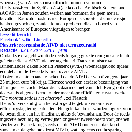
woensdag van Amerikaanse officiële bronnen vernomen.
Het Nusra-Front in Syrië en Al-Qaeda op het Arabisch Schiereiland
(AQAP) in Jemen zouden werken aan bommen die geen metaal
bevatten. Radicale moslims met Europese paspoorten die in de regio
hebben gevochten, zouden kunnen proberen die aan boord van
Amerikaanse of Europese vliegtuigen te brengen.
Lees dit bericht
Facebook
Twitter
LinkedIn
Plasterk: reorganisatie AIVD niet teruggedraaid
Redactie
02-07-2014 22:01
print
Ondanks extra geld wordt de reeds in gang gezette reorganisatie bij de
geheime dienst AIVD niet teruggedraaid. Dat zei minister van
Binnenlandse Zaken Ronald Plasterk (PvdA) woensdagavond tijdens
een debat in de Tweede Kamer over de AIVD.
Plasterk maakte maandag bekend dat de AIVD er vanaf volgend jaar
25 miljoen euro bij krijgt. Hiermee werd een eerdere bezuiniging van
34 miljoen verzacht. Maar die is daarmee niet van tafel. Een groot deel
daarvan is al gerealiseerd, onder meer door efficiënter te gaan werken.
"
De reorganisatie is net afgerond
", zei Plasterk.
Het is 'onverstandig' om het extra geld te gebruiken om deze
efficiencyslag terug te draaien. Het geld kan beter worden ingezet voor
de bestrijding van het jihadisme, aldus de bewindsman. Door de reeds
ingezette bezuiniging verdwijnen ongeveer tweehonderd voltijdbanen.
Verder wil Plasterk nog steeds dat de AIVD onder een dak komt
samen met de geheime dienst MIVD, wat nog eens een besparing