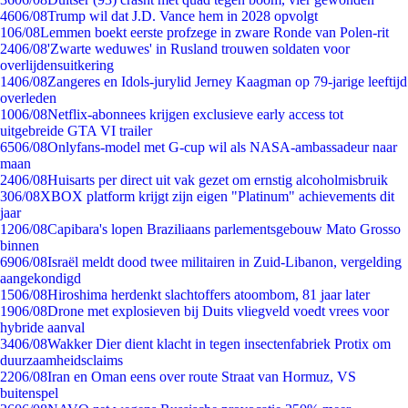
46
06/08
Trump wil dat J.D. Vance hem in 2028 opvolgt
1
06/08
Lemmen boekt eerste profzege in zware Ronde van Polen-rit
24
06/08
'Zwarte weduwes' in Rusland trouwen soldaten voor
overlijdensuitkering
14
06/08
Zangeres en Idols-jurylid Jerney Kaagman op 79-jarige leeftijd
overleden
10
06/08
Netflix-abonnees krijgen exclusieve early access tot
uitgebreide GTA VI trailer
65
06/08
Onlyfans-model met G-cup wil als NASA-ambassadeur naar
maan
24
06/08
Huisarts per direct uit vak gezet om ernstig alcoholmisbruik
3
06/08
XBOX platform krijgt zijn eigen "Platinum" achievements dit
jaar
12
06/08
Capibara's lopen Braziliaans parlementsgebouw Mato Grosso
binnen
69
06/08
Israël meldt dood twee militairen in Zuid-Libanon, vergelding
aangekondigd
15
06/08
Hiroshima herdenkt slachtoffers atoombom, 81 jaar later
19
06/08
Drone met explosieven bij Duits vliegveld voedt vrees voor
hybride aanval
34
06/08
Wakker Dier dient klacht in tegen insectenfabriek Protix om
duurzaamheidsclaims
22
06/08
Iran en Oman eens over route Straat van Hormuz, VS
buitenspel