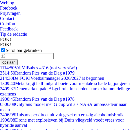
Weblog
Fotoboek
Prijsvragen
Contact
Colofon
Feedback
Tip de redactie
FOK!
FOK!
Scrollbar gebruiken
opslaan
11
14:50
VrijMiBabes #316 (not very sfw!)
35
14:50
Random Pics van de Dag #1979
2
14:30
De FOK!Voetbalmanager 2026/2027 is begonnen
13
09:40
Meta krijgt half miljard boete voor mentale schade bij jongeren
24
09:37
Denemarken pakt AI-gebruik in scholen aan: extra mondelinge
examens
19
00:45
Random Pics van de Dag #1978
65
06/08
Onlyfans-model met G-cup wil als NASA-ambassadeur naar
maan
24
06/08
Huisarts per direct uit vak gezet om ernstig alcoholmisbruik
19
06/08
Drone met explosieven bij Duits vliegveld voedt vrees voor
hybride aanval