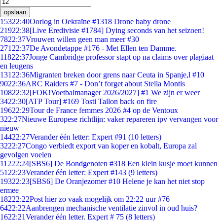
opslaan
153
22:40
Oorlog in Oekraïne #1318 Drone baby drone
219
22:38
[Live Eredivisie #1784] Dying seconds van het seizoen!
78
22:37
Vrouwen willen geen man meer #30
271
22:37
De Avondetappe #176 - Met Ellen ten Damme.
118
22:37
Jonge Cambridge professor stapt op na claims over plagiaat
en leugens
131
22:36
Migranten breken door grens naar Ceuta in Spanje,l #10
90
22:36
ARC Raiders #7 - Don’t forget about Stella Montis
108
22:32
[FOK!Voetbalmanager 2026/2027] #1 We zijn er weer
34
22:30
[ATP Tour] #169 Tosti Tallon back on fire
196
22:29
Tour de France femmes 2026 #4 op de Ventoux
3
22:27
Nieuwe Europese richtlijn: vaker repareren ipv vervangen voor
nieuw
144
22:27
Verander één letter: Expert #91 (10 letters)
32
22:27
Congo verbiedt export van koper en kobalt, Europa zal
gevolgen voelen
112
22:24
[SBS6] De Bondgenoten #318 Een klein kusje moet kunnen
51
22:23
Verander één letter: Expert #143 (9 letters)
193
22:23
[SBS6] De Oranjezomer #10 Helene je kan het niet stop
ermee
182
22:22
Post hier zo vaak mogelijk om 22:22 uur #76
64
22:22
Aanbrengen mechanische ventilatie zinvol in oud huis?
16
22:21
Verander één letter. Expert # 75 (8 letters)