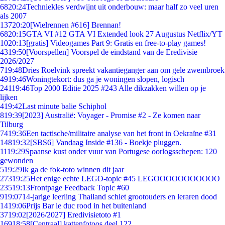
68
20:24
Techniekles verdwijnt uit onderbouw: maar half zo veel uren
als 2007
137
20:20
[Wielrennen #616] Brennan!
68
20:15
GTA VI #12 GTA VI Extended look 27 Augustus Netflix/YT
10
20:13
[gratis] Videogames Part 9: Gratis en free-to-play games!
43
19:50
[Voorspellen] Voorspel de eindstand van de Eredivisie
2026/2027
7
19:48
Dries Roelvink spreekt vakantieganger aan om gele zwembroek
49
19:46
Woningtekort: dus ga je woningen slopen, logisch
241
19:46
Top 2000 Editie 2025 #243 Alle dikzakken willen op je
lijken
4
19:42
Last minute balie Schiphol
8
19:39
[2023] Australië: Voyager - Promise #2 - Ze komen naar
Tilburg
74
19:36
Een tactische/militaire analyse van het front in Oekraïne #31
148
19:32
[SBS6] Vandaag Inside #136 - Boekje pluggen.
11
19:29
Spaanse kust onder vuur van Portugese oorlogsschepen: 120
gewonden
5
19:29
Ik ga de fok-toto winnen dit jaar
273
19:25
Het enige echte LEGO-topic #45 LEGOOOOOOOOOOO
235
19:13
Frontpage Feedback Topic #60
9
19:07
14-jarige leerling Thailand schiet grootouders en leraren dood
14
19:06
Prijs Bar le duc rood in het buitenland
37
19:02
[2026/2027] Eredivisietoto #1
169
18:58
[Centraal] kattenfotoos deel 122