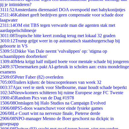
jij je intimideren?
31
11:52
Amsterdams dierenasiel DOA overspoeld met babykonijntjes
25
11:46
Kabinet geeft bedrijven geen compensatie voor schade door
laagwater
23
11:14
OM eist TBS tegen verwarde man die agenten stak met
aardappelschilmesje
30
11:08
Tropische hitte keert zondag terug met lokaal 32 graden
30
10:12
Trump grijpt weer in op automatisch staatsburgerschap bij
geboorte in VS
53
09:51
Dikke Van Dale neemt 'vulvalippen' op: 'stigma op
schaamlippen doorbreken'
13
09:40
Meta krijgt half miljard boete voor mentale schade bij jongeren
24
09:37
Denemarken pakt AI-gebruik in scholen aan: extra mondelinge
examens
25
09:05
Peter Faber (82) overleden
7
05:00
Trailers kijken: de bioscoopreleases van week 32
0
03:37
Ajax veel te sterk voor Shelbourne, maar houdt schade beperkt
1
02:34
Nieuwkomers schitteren bij ruime Europese zege FC Twente
19
00:45
Random Pics van de Dag #1978
15
06/08
Ontslagen bij Halo Studios na Campaign Evolved
19
06/08
PS5-doos waarschuwt voor einde fysieke games
2
06/08
Le Court wint na nerveuze finale, Pieterse derde
29
06/08
NPO-manager Menno de Boer geschorst na dickpic in
groepsapp
36
06/08
Duitser (93) crasht met quad tegen boom, vier gewonden