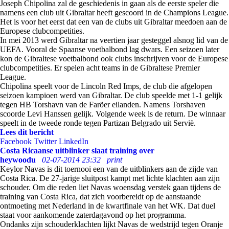
Joseph Chipolina zal de geschiedenis in gaan als de eerste speler die
namens een club uit Gibraltar heeft gescoord in de Champions League.
Het is voor het eerst dat een van de clubs uit Gibraltar meedoen aan de
Europese clubcompetities.
In mei 2013 werd Gibraltar na veertien jaar gesteggel alsnog lid van de
UEFA. Vooral de Spaanse voetbalbond lag dwars. Een seizoen later
kon de Gibraltese voetbalbond ook clubs inschrijven voor de Europese
clubcompetities. Er spelen acht teams in de Gibraltese Premier
League.
Chipolina speelt voor de Lincoln Red Imps, de club die afgelopen
seizoen kampioen werd van Gibraltar. De club speelde met 1-1 gelijk
tegen HB Torshavn van de Faröer eilanden. Namens Torshaven
scoorde Levi Hanssen gelijk. Volgende week is de return. De winnaar
speelt in de tweede ronde tegen Partizan Belgrado uit Servië.
Lees dit bericht
Facebook
Twitter
LinkedIn
Costa Ricaanse uitblinker slaat training over
heywoodu
02-07-2014 23:32
print
Keylor Navas is dit toernooi een van de uitblinkers aan de zijde van
Costa Rica. De 27-jarige sluitpost kampt met lichte klachten aan zijn
schouder. Om die reden liet Navas woensdag verstek gaan tijdens de
training van Costa Rica, dat zich voorbereidt op de aanstaande
ontmoeting met Nederland in de kwartfinale van het WK. Dat duel
staat voor aankomende zaterdagavond op het programma.
Ondanks zijn schouderklachten lijkt Navas de wedstrijd tegen Oranje