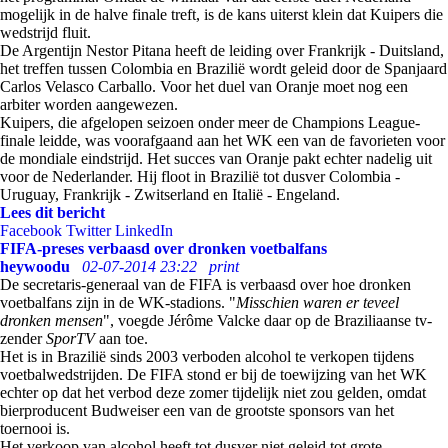
mogelijk in de halve finale treft, is de kans uiterst klein dat Kuipers die
wedstrijd fluit.
De Argentijn Nestor Pitana heeft de leiding over Frankrijk - Duitsland,
het treffen tussen Colombia en Brazilië wordt geleid door de Spanjaard
Carlos Velasco Carballo. Voor het duel van Oranje moet nog een
arbiter worden aangewezen.
Kuipers, die afgelopen seizoen onder meer de Champions League-
finale leidde, was voorafgaand aan het WK een van de favorieten voor
de mondiale eindstrijd. Het succes van Oranje pakt echter nadelig uit
voor de Nederlander. Hij floot in Brazilië tot dusver Colombia -
Uruguay, Frankrijk - Zwitserland en Italië - Engeland.
Lees dit bericht
Facebook
Twitter
LinkedIn
FIFA-preses verbaasd over dronken voetbalfans
heywoodu
02-07-2014 23:22
print
De secretaris-generaal van de FIFA is verbaasd over hoe dronken
voetbalfans zijn in de WK-stadions. "
Misschien waren er teveel
dronken mensen
", voegde Jérôme Valcke daar op de Braziliaanse tv-
zender
SporTV
aan toe.
Het is in Brazilië sinds 2003 verboden alcohol te verkopen tijdens
voetbalwedstrijden. De FIFA stond er bij de toewijzing van het WK
echter op dat het verbod deze zomer tijdelijk niet zou gelden, omdat
bierproducent Budweiser een van de grootste sponsors van het
toernooi is.
Het verkoop van alcohol heeft tot dusver niet geleid tot grote