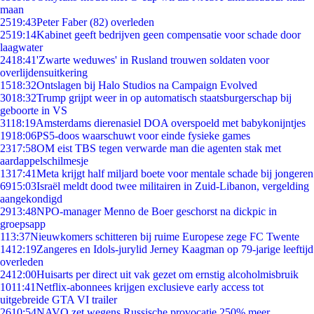
maan
25
19:43
Peter Faber (82) overleden
25
19:14
Kabinet geeft bedrijven geen compensatie voor schade door
laagwater
24
18:41
'Zwarte weduwes' in Rusland trouwen soldaten voor
overlijdensuitkering
15
18:32
Ontslagen bij Halo Studios na Campaign Evolved
30
18:32
Trump grijpt weer in op automatisch staatsburgerschap bij
geboorte in VS
31
18:19
Amsterdams dierenasiel DOA overspoeld met babykonijntjes
19
18:06
PS5-doos waarschuwt voor einde fysieke games
23
17:58
OM eist TBS tegen verwarde man die agenten stak met
aardappelschilmesje
13
17:41
Meta krijgt half miljard boete voor mentale schade bij jongeren
69
15:03
Israël meldt dood twee militairen in Zuid-Libanon, vergelding
aangekondigd
29
13:48
NPO-manager Menno de Boer geschorst na dickpic in
groepsapp
1
13:37
Nieuwkomers schitteren bij ruime Europese zege FC Twente
14
12:19
Zangeres en Idols-jurylid Jerney Kaagman op 79-jarige leeftijd
overleden
24
12:00
Huisarts per direct uit vak gezet om ernstig alcoholmisbruik
10
11:41
Netflix-abonnees krijgen exclusieve early access tot
uitgebreide GTA VI trailer
26
10:54
NAVO zet wegens Russische provocatie 250% meer