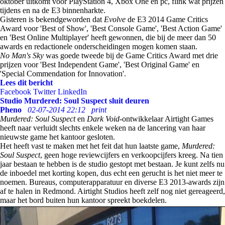
oktober uitkomt voor PlayStation 4, Xbox One en pc, flink wat prijzen
tijdens en na de E3 binnenharkte.
Gisteren is bekendgeworden dat
Evolve
de E3 2014 Game Critics
Award voor 'Best of Show', 'Best Console Game', 'Best Action Game'
en 'Best Online Multiplayer' heeft gewonnen, die bij de meer dan 50
awards en redactionele onderscheidingen mogen komen staan.
No Man's Sky
was goede tweede bij de Game Critics Award met drie
prijzen voor 'Best Independent Game', 'Best Original Game' en
'Special Commendation for Innovation'.
Lees dit bericht
Facebook
Twitter
LinkedIn
Studio Murdered: Soul Suspect sluit deuren
Pheno
02-07-2014 22:12
print
Murdered: Soul Suspect
en
Dark Void
-ontwikkelaar Airtight Games
heeft naar verluidt slechts enkele weken na de lancering van haar
nieuwste game het kantoor gesloten.
Het heeft vast te maken met het feit dat hun laatste game,
Murdered:
Soul Suspect
, geen hoge reviewcijfers en verkoopcijfers kreeg. Na tien
jaar bestaan te hebben is de studio gestopt met bestaan. Je kunt zelfs nu
de inboedel met korting kopen, dus echt een gerucht is het niet meer te
noemen. Bureaus, computerapparatuur en diverse E3 2013-awards zijn
af te halen in Redmond. Airtight Studios heeft zelf nog niet gereageerd,
maar het bord buiten hun kantoor spreekt boekdelen.