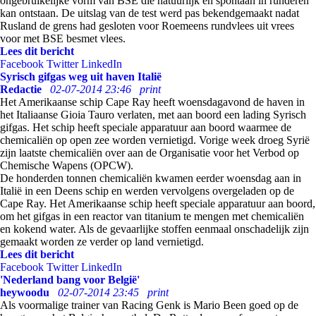
ongebruikelijke vorm van BSE die natuurlijk en spontaan in runderen
kan ontstaan. De uitslag van de test werd pas bekendgemaakt nadat
Rusland de grens had gesloten voor Roemeens rundvlees uit vrees
voor met BSE besmet vlees.
Lees dit bericht
Facebook
Twitter
LinkedIn
Syrisch gifgas weg uit haven Italië
Redactie
02-07-2014 23:46
print
Het Amerikaanse schip Cape Ray heeft woensdagavond de haven in
het Italiaanse Gioia Tauro verlaten, met aan boord een lading Syrisch
gifgas. Het schip heeft speciale apparatuur aan boord waarmee de
chemicaliën op open zee worden vernietigd. Vorige week droeg Syrië
zijn laatste chemicaliën over aan de Organisatie voor het Verbod op
Chemische Wapens (OPCW).
De honderden tonnen chemicaliën kwamen eerder woensdag aan in
Italië in een Deens schip en werden vervolgens overgeladen op de
Cape Ray. Het Amerikaanse schip heeft speciale apparatuur aan boord,
om het gifgas in een reactor van titanium te mengen met chemicaliën
en kokend water. Als de gevaarlijke stoffen eenmaal onschadelijk zijn
gemaakt worden ze verder op land vernietigd.
Lees dit bericht
Facebook
Twitter
LinkedIn
'Nederland bang voor België'
heywoodu
02-07-2014 23:45
print
Als voormalige trainer van Racing Genk is Mario Been goed op de