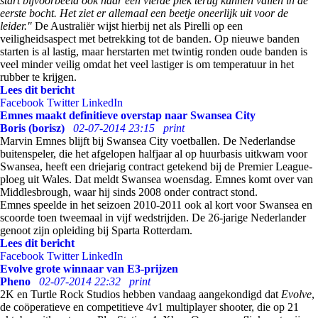
start bijvoorbeeld ook naar een vierde plek terug kunnen vallen in de
eerste bocht. Het ziet er allemaal een beetje oneerlijk uit voor de
leider."
De Australiër wijst hierbij net als Pirelli op een
veiligheidsaspect met betrekking tot de banden. Op nieuwe banden
starten is al lastig, maar herstarten met twintig ronden oude banden is
veel minder veilig omdat het veel lastiger is om temperatuur in het
rubber te krijgen.
Lees dit bericht
Facebook
Twitter
LinkedIn
Emnes maakt definitieve overstap naar Swansea City
Boris (borisz)
02-07-2014 23:15
print
Marvin Emnes blijft bij Swansea City voetballen. De Nederlandse
buitenspeler, die het afgelopen halfjaar al op huurbasis uitkwam voor
Swansea, heeft een driejarig contract getekend bij de Premier League-
ploeg uit Wales. Dat meldt Swansea woensdag. Emnes komt over van
Middlesbrough, waar hij sinds 2008 onder contract stond.
Emnes speelde in het seizoen 2010-2011 ook al kort voor Swansea en
scoorde toen tweemaal in vijf wedstrijden. De 26-jarige Nederlander
genoot zijn opleiding bij Sparta Rotterdam.
Lees dit bericht
Facebook
Twitter
LinkedIn
Evolve grote winnaar van E3-prijzen
Pheno
02-07-2014 22:32
print
2K en Turtle Rock Studios hebben vandaag aangekondigd dat
Evolve
,
de coöperatieve en competitieve 4v1 multiplayer shooter, die op 21