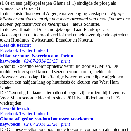
(1-0) en een gelijkspel tegen Ghana (1-1) eindigde de ploeg als
winnaar van Groep G.
In de achtste finale werd Algerije na verlenging verslagen.
"Wij zijn
bijzonder ambitieus, en zijn nog meer overtuigd van onszelf nu we ons
hebben geplaatst voor de kwartfinale"
, aldus Schürrle.
In de kwartfinale is Duitsland gekoppeld aan Frankrijk.
Les
Bleus
oogstten dit toernooi veel lof met enkele overtuigende optredens
tegen Honduras, Zwitserland, Ecuador en Nigeria.
Lees dit bericht
Facebook
Twitter
LinkedIn
Milan verhuurt Nocerino aan Torino
heywoodu
02-07-2014 23:25
print
Antonio Nocerino wordt opnieuw verhuurd door AC Milan. De
middenvelder speelt komend seizoen voor Torino, melden de
Rossoneri
woensdag. De 29-jarige Nocerino verdedigde afgelopen
seizoen een halfjaar lang op huurbasis de kleuren van West Ham
United.
De 15-voudig Italiaans international begon zijn carrière bij Juventus.
Voor Milan scoorde Nocerino sinds 2011 twaalf doelpunten in 72
wedstrijden.
Lees dit bericht
Facebook
Twitter
LinkedIn
Ghana wil gedoe rondom bonussen voorkomen
heywoodu
02-07-2014 23:24
print
De Ghanese voetbalbond gaat in de toekomst contracten afsluiten met