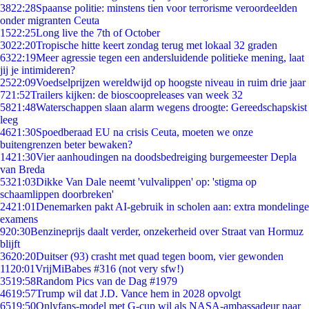
38
22:28
Spaanse politie: minstens tien voor terrorisme veroordeelden
onder migranten Ceuta
15
22:25
Long live the 7th of October
30
22:20
Tropische hitte keert zondag terug met lokaal 32 graden
63
22:19
Meer agressie tegen een andersluidende politieke mening, laat
jij je intimideren?
25
22:09
Voedselprijzen wereldwijd op hoogste niveau in ruim drie jaar
7
21:52
Trailers kijken: de bioscoopreleases van week 32
58
21:48
Waterschappen slaan alarm wegens droogte: Gereedschapskist
leeg
46
21:30
Spoedberaad EU na crisis Ceuta, moeten we onze
buitengrenzen beter bewaken?
14
21:30
Vier aanhoudingen na doodsbedreiging burgemeester Depla
van Breda
53
21:03
Dikke Van Dale neemt 'vulvalippen' op: 'stigma op
schaamlippen doorbreken'
24
21:01
Denemarken pakt AI-gebruik in scholen aan: extra mondelinge
examens
9
20:30
Benzineprijs daalt verder, onzekerheid over Straat van Hormuz
blijft
36
20:20
Duitser (93) crasht met quad tegen boom, vier gewonden
11
20:01
VrijMiBabes #316 (not very sfw!)
35
19:58
Random Pics van de Dag #1979
46
19:57
Trump wil dat J.D. Vance hem in 2028 opvolgt
65
19:50
Onlyfans-model met G-cup wil als NASA-ambassadeur naar