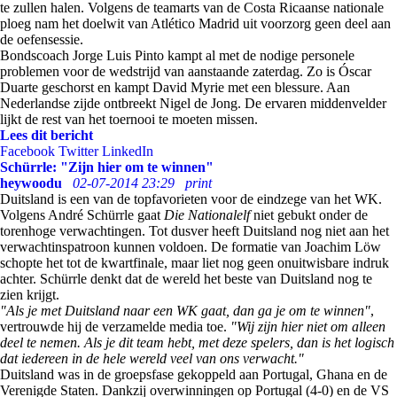
te zullen halen. Volgens de teamarts van de Costa Ricaanse nationale
ploeg nam het doelwit van Atlético Madrid uit voorzorg geen deel aan
de oefensessie.
Bondscoach Jorge Luis Pinto kampt al met de nodige personele
problemen voor de wedstrijd van aanstaande zaterdag. Zo is Óscar
Duarte geschorst en kampt David Myrie met een blessure. Aan
Nederlandse zijde ontbreekt Nigel de Jong. De ervaren middenvelder
lijkt de rest van het toernooi te moeten missen.
Lees dit bericht
Facebook
Twitter
LinkedIn
Schürrle: "Zijn hier om te winnen"
heywoodu
02-07-2014 23:29
print
Duitsland is een van de topfavorieten voor de eindzege van het WK.
Volgens André Schürrle gaat
Die Nationalelf
niet gebukt onder de
torenhoge verwachtingen. Tot dusver heeft Duitsland nog niet aan het
verwachtinspatroon kunnen voldoen. De formatie van Joachim Löw
schopte het tot de kwartfinale, maar liet nog geen onuitwisbare indruk
achter. Schürrle denkt dat de wereld het beste van Duitsland nog te
zien krijgt.
"Als je met Duitsland naar een WK gaat, dan ga je om te winnen"
,
vertrouwde hij de
verzamelde media
toe.
"Wij zijn hier niet om alleen
deel te nemen. Als je dit team hebt, met deze spelers, dan is het logisch
dat iedereen in de hele wereld veel van ons verwacht."
Duitsland was in de groepsfase gekoppeld aan Portugal, Ghana en de
Verenigde Staten. Dankzij overwinningen op Portugal (4-0) en de VS