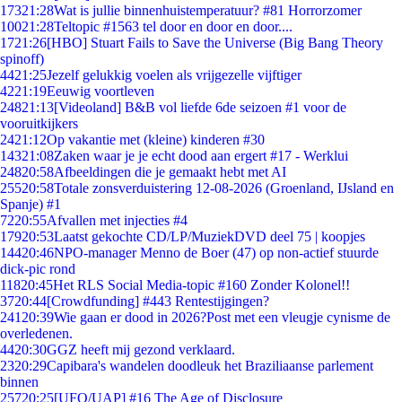
173
21:28
Wat is jullie binnenhuistemperatuur? #81 Horrorzomer
100
21:28
Teltopic #1563 tel door en door en door....
17
21:26
[HBO] Stuart Fails to Save the Universe (Big Bang Theory
spinoff)
44
21:25
Jezelf gelukkig voelen als vrijgezelle vijftiger
42
21:19
Eeuwig voortleven
248
21:13
[Videoland] B&B vol liefde 6de seizoen #1 voor de
vooruitkijkers
24
21:12
Op vakantie met (kleine) kinderen #30
143
21:08
Zaken waar je je echt dood aan ergert #17 - Werklui
248
20:58
Afbeeldingen die je gemaakt hebt met AI
255
20:58
Totale zonsverduistering 12-08-2026 (Groenland, IJsland en
Spanje) #1
72
20:55
Afvallen met injecties #4
179
20:53
Laatst gekochte CD/LP/MuziekDVD deel 75 | koopjes
144
20:46
NPO-manager Menno de Boer (47) op non-actief stuurde
dick-pic rond
118
20:45
Het RLS Social Media-topic #160 Zonder Kolonel!!
37
20:44
[Crowdfunding] #443 Rentestijgingen?
241
20:39
Wie gaan er dood in 2026?Post met een vleugje cynisme de
overledenen.
44
20:30
GGZ heeft mij gezond verklaard.
23
20:29
Capibara's wandelen doodleuk het Braziliaanse parlement
binnen
257
20:25
[UFO/UAP] #16 The Age of Disclosure