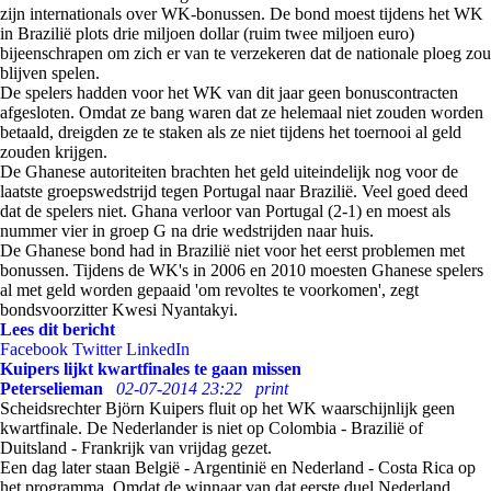
zijn internationals over WK-bonussen. De bond moest tijdens het WK
in Brazilië plots drie miljoen dollar (ruim twee miljoen euro)
bijeenschrapen om zich er van te verzekeren dat de nationale ploeg zou
blijven spelen.
De spelers hadden voor het WK van dit jaar geen bonuscontracten
afgesloten. Omdat ze bang waren dat ze helemaal niet zouden worden
betaald, dreigden ze te staken als ze niet tijdens het toernooi al geld
zouden krijgen.
De Ghanese autoriteiten brachten het geld uiteindelijk nog voor de
laatste groepswedstrijd tegen Portugal naar Brazilië. Veel goed deed
dat de spelers niet. Ghana verloor van Portugal (2-1) en moest als
nummer vier in groep G na drie wedstrijden naar huis.
De Ghanese bond had in Brazilië niet voor het eerst problemen met
bonussen. Tijdens de WK's in 2006 en 2010 moesten Ghanese spelers
al met geld worden gepaaid 'om revoltes te voorkomen', zegt
bondsvoorzitter Kwesi Nyantakyi.
Lees dit bericht
Facebook
Twitter
LinkedIn
Kuipers lijkt kwartfinales te gaan missen
Peterselieman
02-07-2014 23:22
print
Scheidsrechter Björn Kuipers fluit op het WK waarschijnlijk geen
kwartfinale. De Nederlander is niet op Colombia - Brazilië of
Duitsland - Frankrijk van vrijdag gezet.
Een dag later staan België - Argentinië en Nederland - Costa Rica op
het programma. Omdat de winnaar van dat eerste duel Nederland