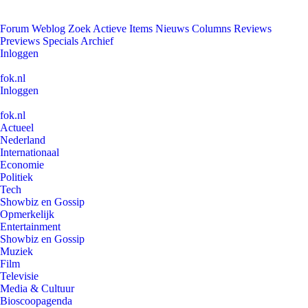
Forum
Weblog
Zoek
Actieve Items
Nieuws
Columns
Reviews
Previews
Specials
Archief
Inloggen
fok.nl
Inloggen
fok.nl
Actueel
Nederland
Internationaal
Economie
Politiek
Tech
Showbiz en Gossip
Opmerkelijk
Entertainment
Showbiz en Gossip
Muziek
Film
Televisie
Media & Cultuur
Bioscoopagenda