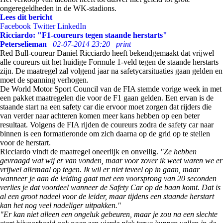
ongeregeldheden in de WK-stadions.
Lees dit bericht
Facebook
Twitter
LinkedIn
Ricciardo: "F1-coureurs tegen staande herstarts"
Peterselieman
02-07-2014 23:20
print
Red Bull-coureur Daniel Ricciardo heeft bekendgemaakt dat vrijwel
alle coureurs uit het huidige Formule 1-veld tegen de staande herstarts
zijn. De maatregel zal volgend jaar na safetycarsituaties gaan gelden en
moet de spanning verhogen.
De World Motor Sport Council van de FIA stemde vorige week in met
een pakket maatregelen die voor de F1 gaan gelden. Een ervan is de
staande start na een safety car die ervoor moet zorgen dat rijders die
van verder naar achteren komen meer kans hebben op een beter
resultaat. Volgens de FIA rijden de coureurs zodra de safety car naar
binnen is een formatieronde om zich daarna op de grid op te stellen
voor de herstart.
Ricciardo vindt de maatregel oneerlijk en onveilig.
"Ze hebben
gevraagd wat wij er van vonden, maar voor zover ik weet waren we er
vrijwel allemaal op tegen. Ik wil er niet teveel op in gaan, maar
wanneer je aan de leiding gaat met een voorsprong van 20 seconden
verlies je dat voordeel wanneer de Safety Car op de baan komt. Dat is
al een groot nadeel voor de leider, maar tijdens een staande herstart
kan het nog veel nadeliger uitpakken."
"Er kan niet alleen een ongeluk gebeuren, maar je zou na een slechte