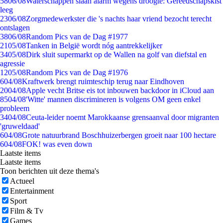
58
06/08
Waterschappen slaan alarm wegens droogte: Gereedschapskist
leeg
23
06/08
Zorgmedewerkster die 's nachts haar vriend bezocht terecht
ontslagen
38
06/08
Random Pics van de Dag #1977
21
05/08
Tanken in België wordt nóg aantrekkelijker
34
05/08
Dirk sluit supermarkt op de Wallen na golf van diefstal en
agressie
12
05/08
Random Pics van de Dag #1976
6
04/08
Kraftwerk brengt ruimteschip terug naar Eindhoven
20
04/08
Apple vecht Britse eis tot inbouwen backdoor in iCloud aan
85
04/08
'Witte' mannen discrimineren is volgens OM geen enkel
probleem
34
04/08
Ceuta-leider noemt Marokkaanse grensaanval door migranten
'gruweldaad'
6
04/08
Grote natuurbrand Boschhuizerbergen groeit naar 100 hectare
6
04/08
FOK! was even down
Laatste items
Laatste items
Toon berichten uit deze thema's
Actueel
Entertainment
Sport
Film & Tv
Games