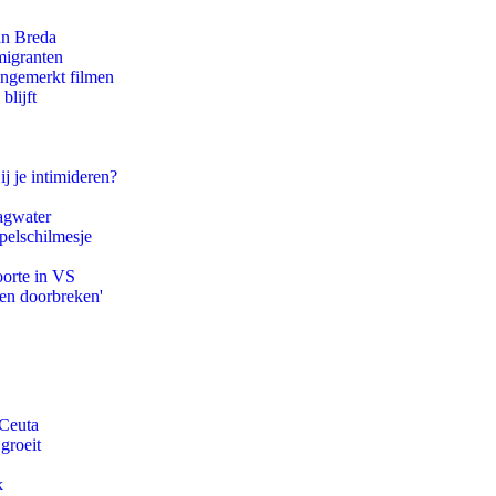
an Breda
migranten
ongemerkt filmen
blijft
ij je intimideren?
agwater
pelschilmesje
oorte in VS
pen doorbreken'
 Ceuta
groeit
k