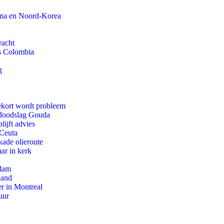
ina en Noord-Korea
racht
ls Colombia
g
ekort wordt probleem
r doodslag Gouda
ijft advies
 Ceuta
kade olieroute
ar in kerk
rdam
land
r in Montreal
uur