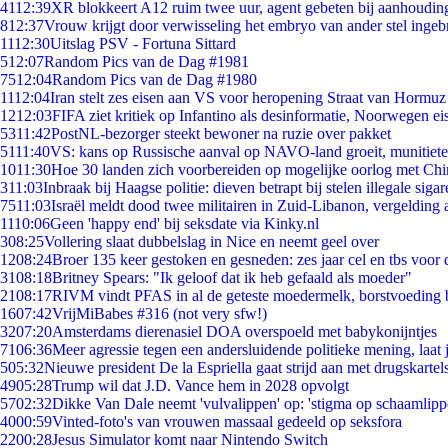
41
12:39
XR blokkeert A12 ruim twee uur, agent gebeten bij aanhoudin
8
12:37
Vrouw krijgt door verwisseling het embryo van ander stel ingeb
11
12:30
Uitslag PSV - Fortuna Sittard
5
12:07
Random Pics van de Dag #1981
75
12:04
Random Pics van de Dag #1980
11
12:04
Iran stelt zes eisen aan VS voor heropening Straat van Hormuz
12
12:03
FIFA ziet kritiek op Infantino als desinformatie, Noorwegen eis
53
11:42
PostNL-bezorger steekt bewoner na ruzie over pakket
51
11:40
VS: kans op Russische aanval op NAVO-land groeit, munitiet
10
11:30
Hoe 30 landen zich voorbereiden op mogelijke oorlog met Ch
3
11:03
Inbraak bij Haagse politie: dieven betrapt bij stelen illegale sigar
75
11:03
Israël meldt dood twee militairen in Zuid-Libanon, vergeldin
11
10:06
Geen 'happy end' bij seksdate via Kinky.nl
3
08:25
Vollering slaat dubbelslag in Nice en neemt geel over
12
08:24
Broer 135 keer gestoken en gesneden: zes jaar cel en tbs voo
31
08:18
Britney Spears: "Ik geloof dat ik heb gefaald als moeder"
21
08:17
RIVM vindt PFAS in al de geteste moedermelk, borstvoeding bl
16
07:42
VrijMiBabes #316 (not very sfw!)
32
07:20
Amsterdams dierenasiel DOA overspoeld met babykonijntjes
71
06:36
Meer agressie tegen een andersluidende politieke mening, laat j
5
05:32
Nieuwe president De la Espriella gaat strijd aan met drugskarte
49
05:28
Trump wil dat J.D. Vance hem in 2028 opvolgt
57
02:32
Dikke Van Dale neemt 'vulvalippen' op: 'stigma op schaamlip
40
00:59
Vinted-foto's van vrouwen massaal gedeeld op seksfora
22
00:28
Jesus Simulator komt naar Nintendo Switch