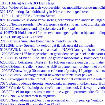
1
00:01
Uitslag AZ - ADO Den Haag
10
23:46
Hoe 30 landen zich voorbereiden op mogelijke oorlog met Ch
3
22:13
Vollering slaat dubbelslag in Nice en neemt geel over
11
22:11
Uitslag PSV - Fortuna Sittard
8
21:14
Vrouw krijgt door verwisseling het embryo van ander stel ingeb
5
20:35
Nieuwe president De la Espriella gaat strijd aan met drugskarte
11
20:11
Geen 'happy end' bij seksdate via Kinky.nl
41
19:57
XR blokkeert A12 ruim twee uur, agent gebeten bij aanhoudin
3
19:21
Uitslag NEC - Telstar
22
15:00
Jesus Simulator komt naar Nintendo Switch
31
13:26
Britney Spears: "Ik geloof dat ik heb gefaald als moeder"
51
08/08
VS: kans op Russische aanval op NAVO-land groeit, munitiet
12
08/08
Broer 135 keer gestoken en gesneden: zes jaar cel en tbs voo
21
08/08
RIVM vindt PFAS in al de geteste moedermelk, borstvoeding bl
62
08/08
EU bekritiseert Meta en TikTok om verspreiden desinformatie
43
08/08
Houthi's vallen Saoedi-Arabië en Jemen aan, dreigen met blok
12
08/08
Vrouw krijgt 30 maanden cel voor afpersing 12-jarige misdiena
53
08/08
PostNL-bezorger steekt bewoner na ruzie over pakket
26
08/08
Wegpiraat scheurt met 146 km/u door het centrum van Amste
7
08/08
Aanhoudende droogte veroorzaakt scheuren in dijken Zuid-Hol
0
08/08
Van de Zandschulp overleeft matchpoints, ook Griekspoor verde
1
08/08
Excelsior opent seizoen met ruime zege op promovendus Camb
2
08/08
Nieuw te streamen in augustus
4
08/08
Niewiadoma profiteert van pokerspel en grijpt geel op Ventoux
35
08/08
Random Pics van de Dag #1979