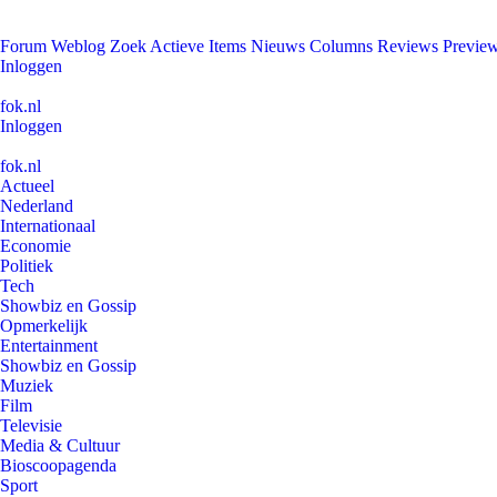
Forum
Weblog
Zoek
Actieve Items
Nieuws
Columns
Reviews
Previe
Inloggen
fok.nl
Inloggen
fok.nl
Actueel
Nederland
Internationaal
Economie
Politiek
Tech
Showbiz en Gossip
Opmerkelijk
Entertainment
Showbiz en Gossip
Muziek
Film
Televisie
Media & Cultuur
Bioscoopagenda
Sport