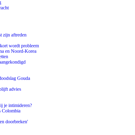
g
racht
t zijn aftreden
ekort wordt probleem
ina en Noord-Korea
etten
g aangekondigd
r doodslag Gouda
ijft advies
ij je intimideren?
ls Colombia
pen doorbreken'