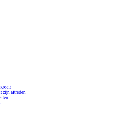
groeit
t zijn aftreden
etten
k