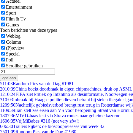
Actueel
Entertainment
Sport
Film & Tv
Games
Toon berichten van deze types
Weblog
Column
(P)review
Special
Poll
Scrollbar gebruiken
opslaan
5
11:03
Random Pics van de Dag #1981
20
10:39
China boekt doorbraak in eigen chipmachines, druk op ASML 
12
10:24
FIFA ziet kritiek op Infantino als desinformatie, Noorwegen eis
3
10:03
Inbraak bij Haagse politie: dieven betrapt bij stelen illegale sigar
12
09:50
Nachtelijk gebiedsverbod brengt rust terug in Rotterdamse wij
11
09:39
Iran stelt zes eisen aan VS voor heropening Straat van Hormuz
18
07:36
MIVD-baas lekt via Strava routes naar geheime kazerne
16
06:35
VrijMiBabes #316 (not very sfw!)
6
06:30
Trailers kijken: de bioscoopreleases van week 32
75
01:09
Random Pics van de Dag #1980