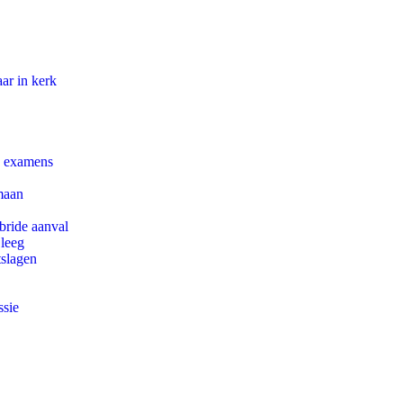
ar in kerk
e examens
maan
bride aanval
 leeg
tslagen
ssie