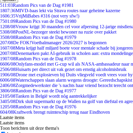
5
11:03
Random Pics van de Dag #1981
18
07:36
MIVD-baas lekt via Strava routes naar geheime kazerne
16
06:35
VrijMiBabes #316 (not very sfw!)
75
01:09
Random Pics van de Dag #1980
12
08/08
Vrouw krijgt 30 maanden cel voor afpersing 12-jarige misdiena
53
08/08
PostNL-bezorger steekt bewoner na ruzie over pakket
35
08/08
Random Pics van de Dag #1979
2
07/08
De FOK!Voetbalmanager 2026/2027 is begonnen
16
07/08
Meta krijgt half miljard boete voor mentale schade bij jongeren
20
07/08
Denemarken pakt AI-gebruik in scholen aan: extra mondeling
19
07/08
Random Pics van de Dag #1978
66
06/08
Onlyfans-model met G-cup wil als NASA-ambassadeur naar 
25
06/08
Huisarts per direct uit vak gezet om ernstig alcoholmisbruik
19
06/08
Drone met explosieven bij Duits vliegveld voedt vrees voor hy
60
06/08
Waterschappen slaan alarm wegens droogte: Gereedschapskist
24
06/08
Zorgmedewerkster die 's nachts haar vriend bezocht terecht on
38
06/08
Random Pics van de Dag #1977
21
05/08
Tanken in België wordt nóg aantrekkelijker
34
05/08
Dirk sluit supermarkt op de Wallen na golf van diefstal en agre
12
05/08
Random Pics van de Dag #1976
6
04/08
Kraftwerk brengt ruimteschip terug naar Eindhoven
Laatste items
Laatste items
Toon berichten uit deze thema's