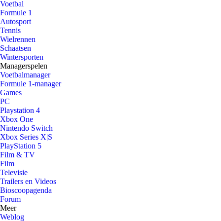
Voetbal
Formule 1
Autosport
Tennis
Wielrennen
Schaatsen
Wintersporten
Managerspelen
Voetbalmanager
Formule 1-manager
Games
PC
Playstation 4
Xbox One
Nintendo Switch
Xbox Series X|S
PlayStation 5
Film & TV
Film
Televisie
Trailers en Videos
Bioscoopagenda
Forum
Meer
Weblog