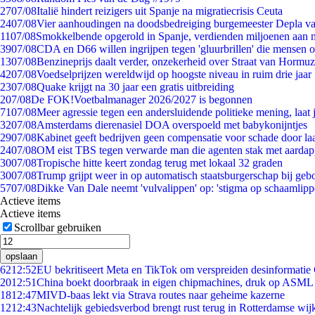
27
07/08
Italië hindert reizigers uit Spanje na migratiecrisis Ceuta
24
07/08
Vier aanhoudingen na doodsbedreiging burgemeester Depla v
11
07/08
Smokkelbende opgerold in Spanje, verdienden miljoenen aan 
39
07/08
CDA en D66 willen ingrijpen tegen 'gluurbrillen' die mensen 
13
07/08
Benzineprijs daalt verder, onzekerheid over Straat van Hormuz 
42
07/08
Voedselprijzen wereldwijd op hoogste niveau in ruim drie jaar
23
07/08
Quake krijgt na 30 jaar een gratis uitbreiding
2
07/08
De FOK!Voetbalmanager 2026/2027 is begonnen
71
07/08
Meer agressie tegen een andersluidende politieke mening, laat j
32
07/08
Amsterdams dierenasiel DOA overspoeld met babykonijntjes
29
07/08
Kabinet geeft bedrijven geen compensatie voor schade door la
24
07/08
OM eist TBS tegen verwarde man die agenten stak met aardap
30
07/08
Tropische hitte keert zondag terug met lokaal 32 graden
30
07/08
Trump grijpt weer in op automatisch staatsburgerschap bij geb
57
07/08
Dikke Van Dale neemt 'vulvalippen' op: 'stigma op schaamlip
Actieve items
Actieve items
Scrollbar gebruiken
opslaan
62
12:52
EU bekritiseert Meta en TikTok om verspreiden desinformatie
20
12:51
China boekt doorbraak in eigen chipmachines, druk op ASML 
18
12:47
MIVD-baas lekt via Strava routes naar geheime kazerne
12
12:43
Nachtelijk gebiedsverbod brengt rust terug in Rotterdamse wij