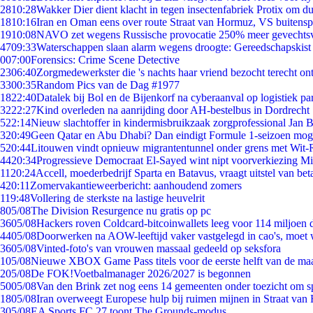
28
10:28
Wakker Dier dient klacht in tegen insectenfabriek Protix om 
18
10:16
Iran en Oman eens over route Straat van Hormuz, VS buitensp
19
10:08
NAVO zet wegens Russische provocatie 250% meer gevechtsvl
47
09:33
Waterschappen slaan alarm wegens droogte: Gereedschapskist
0
07:00
Forensics: Crime Scene Detective
23
06:40
Zorgmedewerkster die 's nachts haar vriend bezocht terecht on
33
00:35
Random Pics van de Dag #1977
18
22:40
Datalek bij Bol en de Bijenkorf na cyberaanval op logistiek pa
32
22:27
Kind overleden na aanrijding door AH-bestelbus in Dordrecht
5
22:14
Nieuw slachtoffer in kindermisbruikzaak zorgprofessional Jan B
3
20:49
Geen Qatar en Abu Dhabi? Dan eindigt Formule 1-seizoen moge
5
20:44
Litouwen vindt opnieuw migrantentunnel onder grens met Wit-
44
20:34
Progressieve Democraat El-Sayed wint nipt voorverkiezing M
11
20:24
Accell, moederbedrijf Sparta en Batavus, vraagt uitstel van bet
4
20:11
Zomervakantieweerbericht: aanhoudend zomers
1
19:48
Vollering de sterkste na lastige heuvelrit
8
05/08
The Division Resurgence nu gratis op pc
36
05/08
Hackers roven Coldcard-bitcoinwallets leeg voor 114 miljoen d
44
05/08
Doorwerken na AOW-leeftijd vaker vastgelegd in cao's, moet
36
05/08
Vinted-foto's van vrouwen massaal gedeeld op seksfora
1
05/08
Nieuwe XBOX Game Pass titels voor de eerste helft van de ma
2
05/08
De FOK!Voetbalmanager 2026/2027 is begonnen
50
05/08
Van den Brink zet nog eens 14 gemeenten onder toezicht om s
18
05/08
Iran overweegt Europese hulp bij ruimen mijnen in Straat va
3
05/08
EA Sports FC 27 toont The Grounds-modus