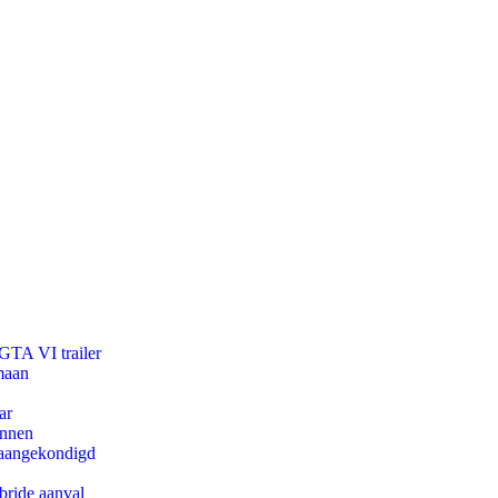
 GTA VI trailer
maan
ar
innen
g aangekondigd
bride aanval