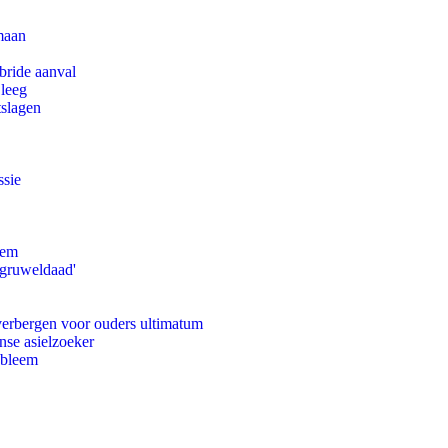
maan
bride aanval
 leeg
tslagen
ssie
eem
'gruweldaad'
 verbergen voor ouders ultimatum
nse asielzoeker
obleem