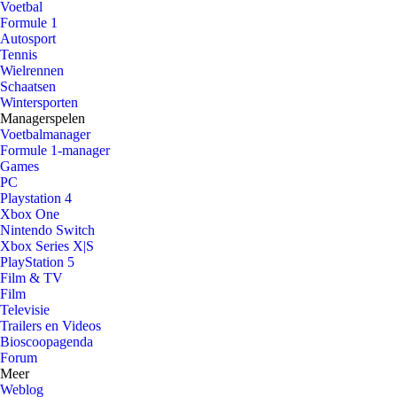
Voetbal
Formule 1
Autosport
Tennis
Wielrennen
Schaatsen
Wintersporten
Managerspelen
Voetbalmanager
Formule 1-manager
Games
PC
Playstation 4
Xbox One
Nintendo Switch
Xbox Series X|S
PlayStation 5
Film & TV
Film
Televisie
Trailers en Videos
Bioscoopagenda
Forum
Meer
Weblog