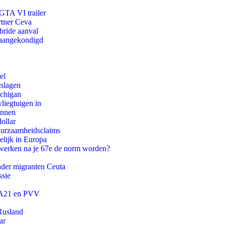
 GTA VI trailer
rtner Ceva
bride aanval
g aangekondigd
el
tslagen
ichigan
iegtuigen in
innen
ollar
duurzaamheidsclaims
lijk in Europa
 werken na je 67e de norm worden?
onder migranten Ceuta
ssie
 JA21 en PVV
Rusland
ar