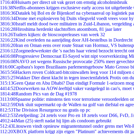
17
16:40
Huisarts per direct uit vak gezet om ernstig alcoholmisbruik
1
16:38
Netflix-abonnees krijgen exclusieve early access tot uitgebreide
18
16:36
Datalek bij Bol en de Bijenkorf na cyberaanval op logistiek pa
10
16:34
Drone met explosieven bij Duits vliegveld voedt vrees voor hy
38
16:30
Israël meldt dood twee militairen in Zuid-Libanon, vergeldin
12
16:28
Hiroshima herdenkt slachtoffers atoombom, 81 jaar later
1
16:26
Trailers kijken: de bioscoopreleases van week 32
32
16:22
Kind overleden na aanrijding door AH-bestelbus in Dordrecht
18
16:20
Iran en Oman eens over route Straat van Hormuz, VS buitensp
23
16:12
Zorgmedewerkster die 's nachts haar vriend bezocht terecht on
44
16:08
Progressieve Democraat El-Sayed wint nipt voorverkiezing M
19
16:08
NAVO zet wegens Russische provocatie 250% meer gevechtsvl
8
16:00
Capibara's lopen Braziliaans parlementsgebouw Mato Grosso b
36
15:56
Hackers roven Coldcard-bitcoinwallets leeg voor 114 miljoen d
28
15:25
Wakker Dier dient klacht in tegen insectenfabriek Protix om 
3
15:13
Geen Qatar en Abu Dhabi? Dan eindigt Formule 1-seizoen moge
44
14:52
Doorwerken na AOW-leeftijd vaker vastgelegd in cao's, moet
18
14:48
Random Pics van de Dag #1978
31
13:00
Spaanse politie: minstens tien voor terrorisme veroordeelden 
34
12:59
Dirk sluit supermarkt op de Wallen na golf van diefstal en agre
8
12:53
The Division Resurgence nu gratis op pc
64
12:53
Zetelpeiling: 24 zetels voor Pro en 18 zetels voor D66, FvD,
49
12:44
Man (25) sterft nadat hij lijm als condoom gebruikt
5
12:43
Litouwen vindt opnieuw migrantentunnel onder grens met Wit-
1
12:20
XBOX platform krijgt zijn eigen "Platinum" achievements dit ja