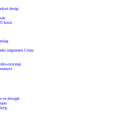
ekort dreigt
ssie
235 km/u
nslag
onder migranten Ceuta
edes-overstap
abonnees
e en droogte
maan
 leeg