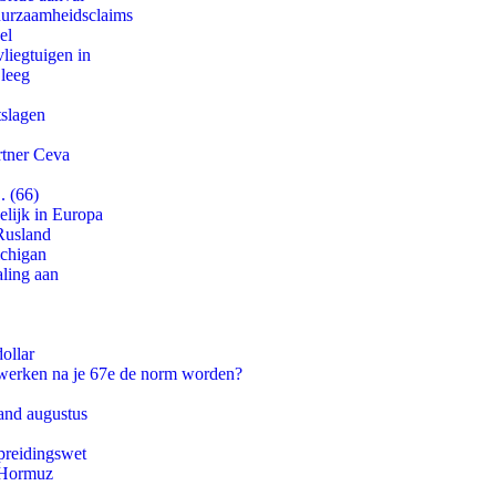
duurzaamheidsclaims
el
iegtuigen in
 leeg
tslagen
rtner Ceva
. (66)
lijk in Europa
Rusland
ichigan
aling aan
ollar
 werken na je 67e de norm worden?
and augustus
preidingswet
n Hormuz