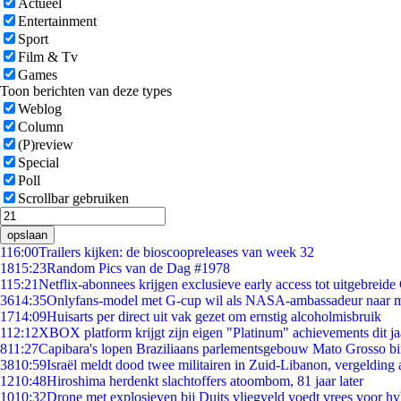
Actueel
Entertainment
Sport
Film & Tv
Games
Toon berichten van deze types
Weblog
Column
(P)review
Special
Poll
Scrollbar gebruiken
opslaan
1
16:00
Trailers kijken: de bioscoopreleases van week 32
18
15:23
Random Pics van de Dag #1978
1
15:21
Netflix-abonnees krijgen exclusieve early access tot uitgebreide
36
14:35
Onlyfans-model met G-cup wil als NASA-ambassadeur naar 
17
14:09
Huisarts per direct uit vak gezet om ernstig alcoholmisbruik
1
12:12
XBOX platform krijgt zijn eigen "Platinum" achievements dit ja
8
11:27
Capibara's lopen Braziliaans parlementsgebouw Mato Grosso b
38
10:59
Israël meldt dood twee militairen in Zuid-Libanon, vergeldin
12
10:48
Hiroshima herdenkt slachtoffers atoombom, 81 jaar later
10
10:32
Drone met explosieven bij Duits vliegveld voedt vrees voor hy