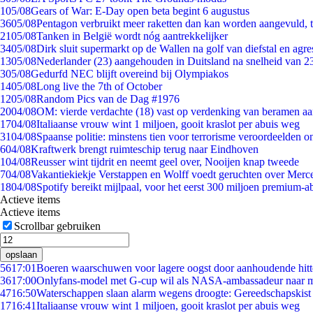
1
05/08
Gears of War: E-Day open beta begint 6 augustus
36
05/08
Pentagon verbruikt meer raketten dan kan worden aangevuld, t
21
05/08
Tanken in België wordt nóg aantrekkelijker
34
05/08
Dirk sluit supermarkt op de Wallen na golf van diefstal en agre
13
05/08
Nederlander (23) aangehouden in Duitsland na snelheid van 
3
05/08
Gedurfd NEC blijft overeind bij Olympiakos
14
05/08
Long live the 7th of October
12
05/08
Random Pics van de Dag #1976
20
04/08
OM: vierde verdachte (18) vast op verdenking van beramen aa
17
04/08
Italiaanse vrouw wint 1 miljoen, gooit kraslot per abuis weg
31
04/08
Spaanse politie: minstens tien voor terrorisme veroordeelden 
6
04/08
Kraftwerk brengt ruimteschip terug naar Eindhoven
1
04/08
Reusser wint tijdrit en neemt geel over, Nooijen knap tweede
7
04/08
Vakantiekiekje Verstappen en Wolff voedt geruchten over Merc
18
04/08
Spotify bereikt mijlpaal, voor het eerst 300 miljoen premium-
Actieve items
Actieve items
Scrollbar gebruiken
opslaan
56
17:01
Boeren waarschuwen voor lagere oogst door aanhoudende hitt
36
17:00
Onlyfans-model met G-cup wil als NASA-ambassadeur naar 
47
16:50
Waterschappen slaan alarm wegens droogte: Gereedschapskist
17
16:41
Italiaanse vrouw wint 1 miljoen, gooit kraslot per abuis weg