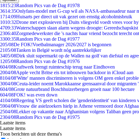
18
15:23
Random Pics van de Dag #1978
36
14:35
Onlyfans-model met G-cup wil als NASA-ambassadeur naar 
17
14:09
Huisarts per direct uit vak gezet om ernstig alcoholmisbruik
10
10:32
Drone met explosieven bij Duits vliegveld voedt vrees voor hy
47
09:33
Waterschappen slaan alarm wegens droogte: Gereedschapskist
23
06:40
Zorgmedewerkster die 's nachts haar vriend bezocht terecht on
33
00:35
Random Pics van de Dag #1977
2
05/08
De FOK!Voetbalmanager 2026/2027 is begonnen
21
05/08
Tanken in België wordt nóg aantrekkelijker
34
05/08
Dirk sluit supermarkt op de Wallen na golf van diefstal en agre
12
05/08
Random Pics van de Dag #1976
6
04/08
Kraftwerk brengt ruimteschip terug naar Eindhoven
20
04/08
Apple vecht Britse eis tot inbouwen backdoor in iCloud aan
81
04/08
'Witte' mannen discrimineren is volgens OM geen enkel probl
30
04/08
Ceuta-leider noemt Marokkaanse grensaanval door migranten 
6
04/08
Grote natuurbrand Boschhuizerbergen groeit naar 100 hectare
6
04/08
FOK! was even down
41
04/08
Regering VS geeft scholen die 'genderidentiteit' van kinderen
59
04/08
Vrouw die asielzoekers hielp in Athene vermoord door Afghaa
25
04/08
Lekker op vakantie naar Afghanistan volgens Taliban geen pr
23
04/08
Random Pics van de Dag #1975
Laatste items
Laatste items
Toon berichten uit deze thema's