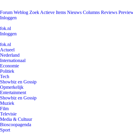
Forum
Weblog
Zoek
Actieve Items
Nieuws
Columns
Reviews
Previe
Inloggen
fok.nl
Inloggen
fok.nl
Actueel
Nederland
Internationaal
Economie
Politiek
Tech
Showbiz en Gossip
Opmerkelijk
Entertainment
Showbiz en Gossip
Muziek
Film
Televisie
Media & Cultuur
Bioscoopagenda
Sport