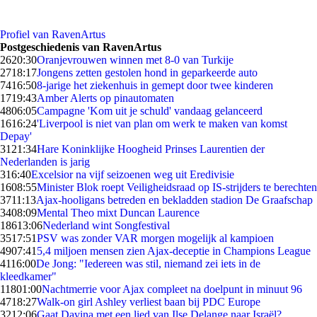
Profiel van RavenArtus
Postgeschiedenis van RavenArtus
26
20:30
Oranjevrouwen winnen met 8-0 van Turkije
27
18:17
Jongens zetten gestolen hond in geparkeerde auto
74
16:50
8-jarige het ziekenhuis in gemept door twee kinderen
17
19:43
Amber Alerts op pinautomaten
48
06:05
Campagne 'Kom uit je schuld' vandaag gelanceerd
16
16:24
'Liverpool is niet van plan om werk te maken van komst
Depay'
31
21:34
Hare Koninklijke Hoogheid Prinses Laurentien der
Nederlanden is jarig
3
16:40
Excelsior na vijf seizoenen weg uit Eredivisie
16
08:55
Minister Blok roept Veiligheidsraad op IS-strijders te berechten
37
11:13
Ajax-hooligans betreden en bekladden stadion De Graafschap
34
08:09
Mental Theo mixt Duncan Laurence
186
13:06
Nederland wint Songfestival
35
17:51
PSV was zonder VAR morgen mogelijk al kampioen
49
07:41
5,4 miljoen mensen zien Ajax-deceptie in Champions League
41
16:00
De Jong: "Iedereen was stil, niemand zei iets in de
kleedkamer"
118
01:00
Nachtmerrie voor Ajax compleet na doelpunt in minuut 96
47
18:27
Walk-on girl Ashley verliest baan bij PDC Europe
32
12:06
Gaat Davina met een lied van Ilse Delange naar Israël?