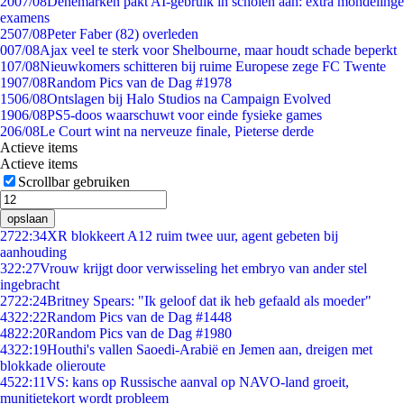
20
07/08
Denemarken pakt AI-gebruik in scholen aan: extra mondelinge
examens
25
07/08
Peter Faber (82) overleden
0
07/08
Ajax veel te sterk voor Shelbourne, maar houdt schade beperkt
1
07/08
Nieuwkomers schitteren bij ruime Europese zege FC Twente
19
07/08
Random Pics van de Dag #1978
15
06/08
Ontslagen bij Halo Studios na Campaign Evolved
19
06/08
PS5-doos waarschuwt voor einde fysieke games
2
06/08
Le Court wint na nerveuze finale, Pieterse derde
Actieve items
Actieve items
Scrollbar gebruiken
opslaan
27
22:34
XR blokkeert A12 ruim twee uur, agent gebeten bij
aanhouding
3
22:27
Vrouw krijgt door verwisseling het embryo van ander stel
ingebracht
27
22:24
Britney Spears: "Ik geloof dat ik heb gefaald als moeder"
43
22:22
Random Pics van de Dag #1448
48
22:20
Random Pics van de Dag #1980
43
22:19
Houthi's vallen Saoedi-Arabië en Jemen aan, dreigen met
blokkade olieroute
45
22:11
VS: kans op Russische aanval op NAVO-land groeit,
munitietekort wordt probleem