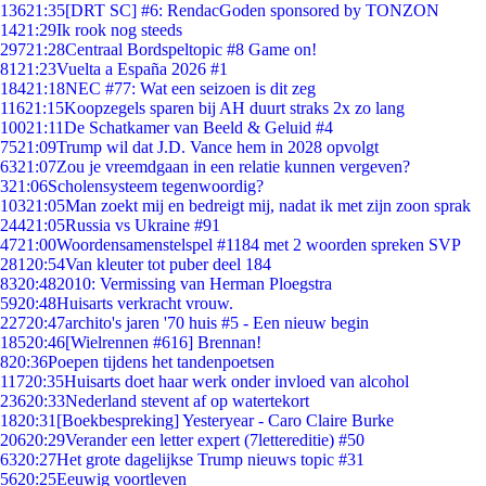
136
21:35
[DRT SC] #6: RendacGoden sponsored by TONZON
14
21:29
Ik rook nog steeds
297
21:28
Centraal Bordspeltopic #8 Game on!
81
21:23
Vuelta a España 2026 #1
184
21:18
NEC #77: Wat een seizoen is dit zeg
116
21:15
Koopzegels sparen bij AH duurt straks 2x zo lang
100
21:11
De Schatkamer van Beeld & Geluid #4
75
21:09
Trump wil dat J.D. Vance hem in 2028 opvolgt
63
21:07
Zou je vreemdgaan in een relatie kunnen vergeven?
3
21:06
Scholensysteem tegenwoordig?
103
21:05
Man zoekt mij en bedreigt mij, nadat ik met zijn zoon sprak
244
21:05
Russia vs Ukraine #91
47
21:00
Woordensamenstelspel #1184 met 2 woorden spreken SVP
281
20:54
Van kleuter tot puber deel 184
83
20:48
2010: Vermissing van Herman Ploegstra
59
20:48
Huisarts verkracht vrouw.
227
20:47
archito's jaren '70 huis #5 - Een nieuw begin
185
20:46
[Wielrennen #616] Brennan!
8
20:36
Poepen tijdens het tandenpoetsen
117
20:35
Huisarts doet haar werk onder invloed van alcohol
236
20:33
Nederland stevent af op watertekort
18
20:31
[Boekbespreking] Yesteryear - Caro Claire Burke
206
20:29
Verander een letter expert (7lettereditie) #50
63
20:27
Het grote dagelijkse Trump nieuws topic #31
56
20:25
Eeuwig voortleven