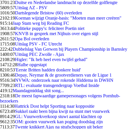
37
01:23
Duitse en Nederlandse landmacht op dezelfde golflengte
58
09:57
Uitslag AZ - PSV
10
16:50
Dartslegende Bristow (60) overleden
21
02:19
Koeman wijzigt Oranje-basis: "Moeten man meer creëren"
9
15:14
Jaap Stam weg bij Reading FC
36
13:44
Politieke puppy's: feliciteer Poetin niet
19
08:57
KNVB in gesprek met Nijhuis over eigen stijl
26
11:52
Opa Bol overleden
17
15:08
Uitslag PSV - FC Utrecht
2
22:42
Dubbelslag Van Gerwen bij Players Championship in Barnsley
14
00:07
Uitslag PEC Zwolle - Ajax
21
08:29
Higler: "Ik heb heel even twijfel gehad"
147
12:28
Halbe opgestapt
82
10:53
'Eerste Britten hadden donkere huid'
13
06:46
Depay, Neymar & de grootverdieners van de Ligue 1
95
16:34
NVWA: onderzoek naar rokende Hiddema in DWHN
77
09:23
RTL: evaluatie transgendergrap Voetbal Inside
4
19:12
Maandagmiddag shit song...
23
18:18
De meest fapwaardige gamepersonages volgens Pornhub-
bezoekers
11
14:30
Hattrick Dost helpt Sporting naar koppositie
67
23:49
Sukkel raakt been bijna kwijt na stunt met vuurwerk
89
14:29
GL: Vuurwerkverkoop stuwt aantal klachten op
96
12:35
OM: gooien vuurwerk kan poging doodslag zijn
71
13:37
Twente knikkert Ajax na strafschoppen uit beker