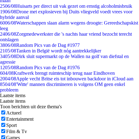
maan
25
06/08
Huisarts per direct uit vak gezet om ernstig alcoholmisbruik
19
06/08
Drone met explosieven bij Duits vliegveld voedt vrees voor
hybride aanval
60
06/08
Waterschappen slaan alarm wegens droogte: Gereedschapskist
leeg
24
06/08
Zorgmedewerkster die 's nachts haar vriend bezocht terecht
ontslagen
38
06/08
Random Pics van de Dag #1977
21
05/08
Tanken in België wordt nóg aantrekkelijker
34
05/08
Dirk sluit supermarkt op de Wallen na golf van diefstal en
agressie
12
05/08
Random Pics van de Dag #1976
6
04/08
Kraftwerk brengt ruimteschip terug naar Eindhoven
20
04/08
Apple vecht Britse eis tot inbouwen backdoor in iCloud aan
85
04/08
'Witte' mannen discrimineren is volgens OM geen enkel
probleem
Laatste items
Laatste items
Toon berichten uit deze thema's
Actueel
Entertainment
Sport
Film & Tv
Games