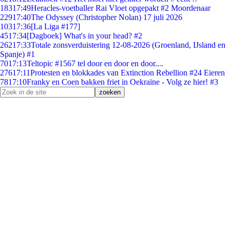
183
17:49
Heracles-voetballer Rai Vloet opgepakt #2 Moordenaar
229
17:40
The Odyssey (Christopher Nolan) 17 juli 2026
103
17:36
[La Liga #177]
45
17:34
[Dagboek] What's in your head? #2
262
17:33
Totale zonsverduistering 12-08-2026 (Groenland, IJsland en
Spanje) #1
70
17:13
Teltopic #1567 tel door en door en door....
276
17:11
Protesten en blokkades van Extinction Rebellion #24 Eieren
78
17:10
Franky en Coen bakken friet in Oekraïne - Volg ze hier! #3