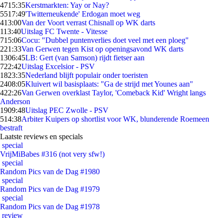
47
15:35
Kerstmarkten: Yay or Nay?
55
17:49
'Twitterneukende' Erdogan moet weg
4
13:00
Van der Voort verrast Chisnall op WK darts
1
13:40
Uitslag FC Twente - Vitesse
7
15:06
Cocu: "Dubbel puntenverlies doet veel met een ploeg"
2
21:33
Van Gerwen tegen Kist op openingsavond WK darts
13
06:45
LB: Gert (van Samson) rijdt fietser aan
7
22:42
Uitslag Excelsior - PSV
18
23:35
Nederland blijft populair onder toeristen
24
08:05
Kluivert wil basisplaats: "Ga de strijd met Younes aan"
4
22:26
Van Gerwen overklast Taylor, 'Comeback Kid' Wright langs
Anderson
19
09:48
Uitslag PEC Zwolle - PSV
5
14:38
Arbiter Kuipers op shortlist voor WK, blunderende Roemeen
bestraft
Laatste reviews en specials
special
VrijMiBabes #316 (not very sfw!)
special
Random Pics van de Dag #1980
special
Random Pics van de Dag #1979
special
Random Pics van de Dag #1978
review