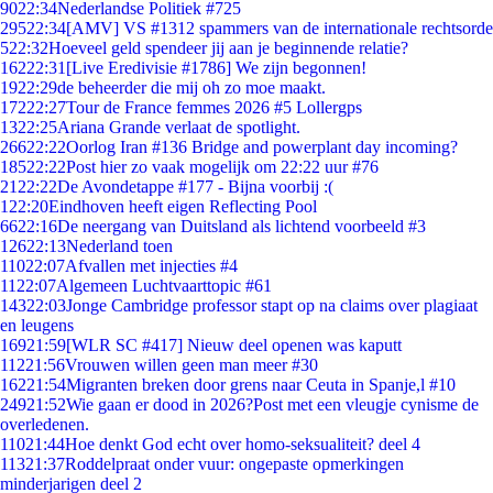
90
22:34
Nederlandse Politiek #725
295
22:34
[AMV] VS #1312 spammers van de internationale rechtsorde
5
22:32
Hoeveel geld spendeer jij aan je beginnende relatie?
162
22:31
[Live Eredivisie #1786] We zijn begonnen!
19
22:29
de beheerder die mij oh zo moe maakt.
172
22:27
Tour de France femmes 2026 #5 Lollergps
13
22:25
Ariana Grande verlaat de spotlight.
266
22:22
Oorlog Iran #136 Bridge and powerplant day incoming?
185
22:22
Post hier zo vaak mogelijk om 22:22 uur #76
21
22:22
De Avondetappe #177 - Bijna voorbij :(
1
22:20
Eindhoven heeft eigen Reflecting Pool
66
22:16
De neergang van Duitsland als lichtend voorbeeld #3
126
22:13
Nederland toen
110
22:07
Afvallen met injecties #4
11
22:07
Algemeen Luchtvaarttopic #61
143
22:03
Jonge Cambridge professor stapt op na claims over plagiaat
en leugens
169
21:59
[WLR SC #417] Nieuw deel openen was kaputt
112
21:56
Vrouwen willen geen man meer #30
162
21:54
Migranten breken door grens naar Ceuta in Spanje,l #10
249
21:52
Wie gaan er dood in 2026?Post met een vleugje cynisme de
overledenen.
110
21:44
Hoe denkt God echt over homo-seksualiteit? deel 4
113
21:37
Roddelpraat onder vuur: ongepaste opmerkingen
minderjarigen deel 2