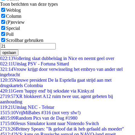
Toon berichten van deze types
Weblog
Column
(P)review
Special
Poll
Scrollbar gebruiken
opslaan
0
22:13
Vollering slaat dubbelslag in Nice en neemt geel over
0
22:11
Uitslag PSV - Fortuna Sittard
3
21:14
Vrouw krijgt door verwisseling het embryo van ander stel
ingebracht
1
20:35
Nieuwe president De la Espriella gaat strijd aan met
drugskartels Colombia
4
20:11
Geen 'happy end' bij seksdate via Kinky.nl
27
19:57
XR blokkeert A12 ruim twee uur, agent gebeten bij
aanhouding
1
19:21
Uitslag NEC - Telstar
15
15:10
VrijMiBabes #316 (not very sfw!)
48
15:09
Random Pics van de Dag #1980
17
15:00
Jesus Simulator komt naar Nintendo Switch
27
13:26
Britney Spears: "Ik geloof dat ik heb gefaald als moeder"
45
12:42
VS: kans op Russische aanval op NAVO-land groeit,