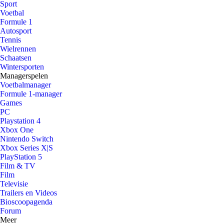
Sport
Voetbal
Formule 1
Autosport
Tennis
Wielrennen
Schaatsen
Wintersporten
Managerspelen
Voetbalmanager
Formule 1-manager
Games
PC
Playstation 4
Xbox One
Nintendo Switch
Xbox Series X|S
PlayStation 5
Film & TV
Film
Televisie
Trailers en Videos
Bioscoopagenda
Forum
Meer