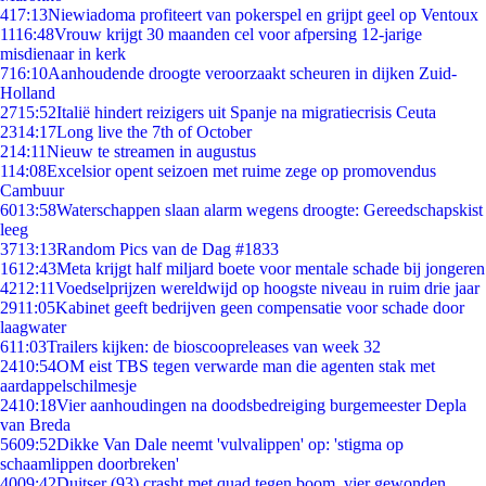
4
17:13
Niewiadoma profiteert van pokerspel en grijpt geel op Ventoux
11
16:48
Vrouw krijgt 30 maanden cel voor afpersing 12-jarige
misdienaar in kerk
7
16:10
Aanhoudende droogte veroorzaakt scheuren in dijken Zuid-
Holland
27
15:52
Italië hindert reizigers uit Spanje na migratiecrisis Ceuta
23
14:17
Long live the 7th of October
2
14:11
Nieuw te streamen in augustus
1
14:08
Excelsior opent seizoen met ruime zege op promovendus
Cambuur
60
13:58
Waterschappen slaan alarm wegens droogte: Gereedschapskist
leeg
37
13:13
Random Pics van de Dag #1833
16
12:43
Meta krijgt half miljard boete voor mentale schade bij jongeren
42
12:11
Voedselprijzen wereldwijd op hoogste niveau in ruim drie jaar
29
11:05
Kabinet geeft bedrijven geen compensatie voor schade door
laagwater
6
11:03
Trailers kijken: de bioscoopreleases van week 32
24
10:54
OM eist TBS tegen verwarde man die agenten stak met
aardappelschilmesje
24
10:18
Vier aanhoudingen na doodsbedreiging burgemeester Depla
van Breda
56
09:52
Dikke Van Dale neemt 'vulvalippen' op: 'stigma op
schaamlippen doorbreken'
40
09:42
Duitser (93) crasht met quad tegen boom, vier gewonden