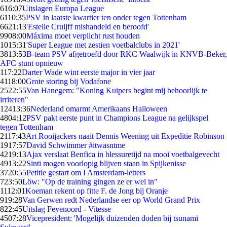
6
16:07
Uitslagen Europa League
61
10:35
PSV in laatste kwartier ten onder tegen Tottenham
66
21:13
'Estelle Cruijff mishandeld en beroofd'
99
08:00
Máxima moet verplicht rust houden
10
15:31
'Super League met zestien voetbalclubs in 2021'
38
13:53
B-team PSV afgetroefd door RKC Waalwijk in KNVB-Beker,
AFC stunt opnieuw
1
17:22
Darter Wade wint eerste major in vier jaar
41
18:00
Grote storing bij Vodafone
25
22:55
Van Hanegem: "Koning Kuipers begint mij behoorlijk te
irriteren"
124
13:36
Nederland omarmt Amerikaans Halloween
48
04:12
PSV pakt eerste punt in Champions League na gelijkspel
tegen Tottenham
21
17:43
Art Rooijackers naait Dennis Weening uit Expeditie Robinson
19
17:57
David Schwimmer #itwasntme
42
19:13
Ajax verslaat Benfica in blessuretijd na mooi voetbalgevecht
49
13:22
Sinti mogen voorlopig blijven staan in Spijkenisse
37
20:55
Petitie gestart om I Amsterdam-letters
7
23:50
Löw: "Op de training gingen ze er wel in"
11
12:01
Koeman rekent op fitte F. de Jong bij Oranje
9
19:28
Van Gerwen redt Nederlandse eer op World Grand Prix
8
22:45
Uitslag Feyenoord - Vitesse
45
07:28
Vicepresident: 'Mogelijk duizenden doden bij tsunami