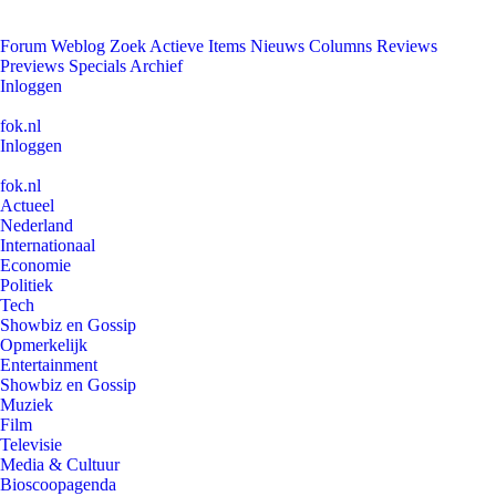
Forum
Weblog
Zoek
Actieve Items
Nieuws
Columns
Reviews
Previews
Specials
Archief
Inloggen
fok.nl
Inloggen
fok.nl
Actueel
Nederland
Internationaal
Economie
Politiek
Tech
Showbiz en Gossip
Opmerkelijk
Entertainment
Showbiz en Gossip
Muziek
Film
Televisie
Media & Cultuur
Bioscoopagenda