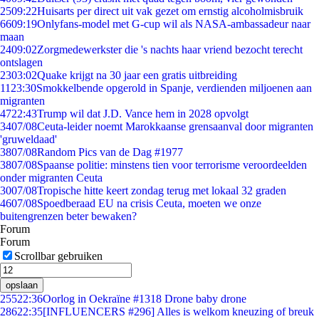
25
09:22
Huisarts per direct uit vak gezet om ernstig alcoholmisbruik
66
09:19
Onlyfans-model met G-cup wil als NASA-ambassadeur naar
maan
24
09:02
Zorgmedewerkster die 's nachts haar vriend bezocht terecht
ontslagen
23
03:02
Quake krijgt na 30 jaar een gratis uitbreiding
11
23:30
Smokkelbende opgerold in Spanje, verdienden miljoenen aan
migranten
47
22:43
Trump wil dat J.D. Vance hem in 2028 opvolgt
34
07/08
Ceuta-leider noemt Marokkaanse grensaanval door migranten
'gruweldaad'
38
07/08
Random Pics van de Dag #1977
38
07/08
Spaanse politie: minstens tien voor terrorisme veroordeelden
onder migranten Ceuta
30
07/08
Tropische hitte keert zondag terug met lokaal 32 graden
46
07/08
Spoedberaad EU na crisis Ceuta, moeten we onze
buitengrenzen beter bewaken?
Forum
Forum
Scrollbar gebruiken
opslaan
255
22:36
Oorlog in Oekraïne #1318 Drone baby drone
286
22:35
[INFLUENCERS #296] Alles is welkom kneuzing of breuk