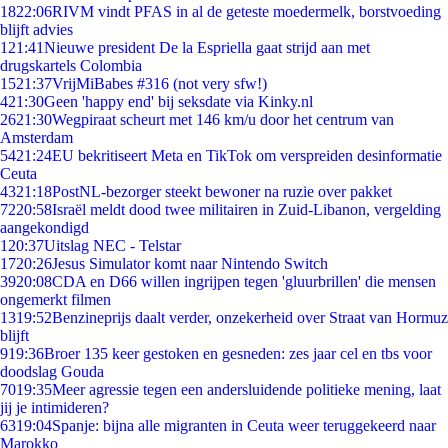
18
22:06
RIVM vindt PFAS in al de geteste moedermelk, borstvoeding
blijft advies
1
21:41
Nieuwe president De la Espriella gaat strijd aan met
drugskartels Colombia
15
21:37
VrijMiBabes #316 (not very sfw!)
4
21:30
Geen 'happy end' bij seksdate via Kinky.nl
26
21:30
Wegpiraat scheurt met 146 km/u door het centrum van
Amsterdam
54
21:24
EU bekritiseert Meta en TikTok om verspreiden desinformatie
Ceuta
43
21:18
PostNL-bezorger steekt bewoner na ruzie over pakket
72
20:58
Israël meldt dood twee militairen in Zuid-Libanon, vergelding
aangekondigd
1
20:37
Uitslag NEC - Telstar
17
20:26
Jesus Simulator komt naar Nintendo Switch
39
20:08
CDA en D66 willen ingrijpen tegen 'gluurbrillen' die mensen
ongemerkt filmen
13
19:52
Benzineprijs daalt verder, onzekerheid over Straat van Hormuz
blijft
9
19:36
Broer 135 keer gestoken en gesneden: zes jaar cel en tbs voor
doodslag Gouda
70
19:35
Meer agressie tegen een andersluidende politieke mening, laat
jij je intimideren?
63
19:04
Spanje: bijna alle migranten in Ceuta weer teruggekeerd naar
Marokko