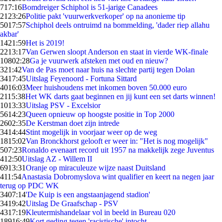
7
17:16
Bomdreiger Schiphol is 51-jarige Canadees
21
23:26
Politie pakt 'vuurwerkverkoper' op na anonieme tip
50
17:57
Schiphol deels ontruimd na bommelding, 'dader riep allahu
akbar'
14
21:59
Het is 2019!
22
13:17
Van Gerwen sloopt Anderson en staat in vierde WK-finale
108
02:28
Ga je vuurwerk afsteken met oud en nieuw?
3
21:42
Van de Pas moet naar huis na slechte partij tegen Dolan
34
17:45
Uitslag Feyenoord - Fortuna Sittard
40
16:03
Meer huishoudens met inkomen boven 50.000 euro
21
15:38
Het WK darts gaat beginnen en jij kunt een set darts winnen!
10
13:33
Uitslag PSV - Excelsior
56
14:23
Queen opnieuw op hoogste positie in Top 2000
26
02:35
De Kerstman doet zijn intrede
34
14:44
Stint mogelijk in voorjaar weer op de weg
18
15:02
Van Bronckhorst gelooft er weer in: "Het is nog mogelijk"
5
07:23
Ronaldo evenaart record uit 1957 na makkelijk zege Juventus
4
12:50
Uitslag AZ - Willem II
69
13:31
Oranje op miraculeuze wijze naast Duitsland
4
11:54
Anastasia Dobromyslova wint qualifier en keert na negen jaar
terug op PDC WK
34
07:14
'De Kuip is een angstaanjagend stadion'
34
19:42
Uitslag De Graafschap - PSV
43
17:19
Kleutermishandelaar vol in beeld in Bureau 020
189
16:49
Kort geding tegen 'racistische' intocht