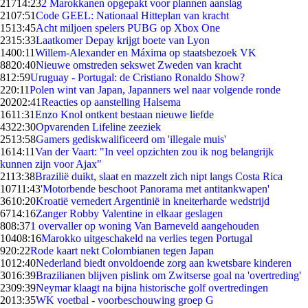
217
14:23
2 Marokkanen opgepakt voor plannen aanslag
21
07:51
Code GEEL: Nationaal Hitteplan van kracht
15
13:45
Acht miljoen spelers PUBG op Xbox One
23
15:33
Laatkomer Depay krijgt boete van Lyon
14
00:11
Willem-Alexander en Máxima op staatsbezoek VK
88
20:40
Nieuwe omstreden sekswet Zweden van kracht
8
12:59
Uruguay - Portugal: de Cristiano Ronaldo Show?
2
20:11
Polen wint van Japan, Japanners wel naar volgende ronde
202
02:41
Reacties op aanstelling Halsema
16
11:31
Enzo Knol ontkent bestaan nieuwe liefde
43
22:30
Opvarenden Lifeline zeeziek
25
13:58
Gamers gediskwalificeerd om 'illegale muis'
16
14:11
Van der Vaart: "In veel opzichten zou ik nog belangrijk
kunnen zijn voor Ajax"
21
13:38
Brazilië duikt, slaat en mazzelt zich nipt langs Costa Rica
107
11:43
'Motorbende beschoot Panorama met antitankwapen'
36
10:20
Kroatië vernedert Argentinië in kneiterharde wedstrijd
67
14:16
Zanger Robby Valentine in elkaar geslagen
8
08:37
1 overvaller op woning Van Barneveld aangehouden
104
08:16
Marokko uitgeschakeld na verlies tegen Portugal
9
20:22
Rode kaart nekt Colombianen tegen Japan
10
12:40
Nederland biedt onvoldoende zorg aan kwetsbare kinderen
30
16:39
Brazilianen blijven pislink om Zwitserse goal na 'overtreding'
23
09:39
Neymar klaagt na bijna historische golf overtredingen
20
13:35
WK voetbal - voorbeschouwing groep G