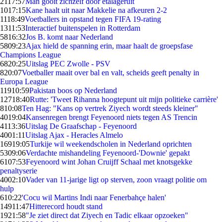
21
17:57
Man gooit zichzelf door etalageruit
10
17:15
Kane haalt uit naar Makkelie na afkeuren 2-2
11
18:49
Voetballers in opstand tegen FIFA 19-rating
13
11:53
Interactief buitenspelen in Rotterdam
58
16:32
Jos B. komt naar Nederland
58
09:23
Ajax hield de spanning erin, maar haalt de groepsfase
Champions League
68
20:25
Uitslag PEC Zwolle - PSV
8
20:07
Voetballer maait over bal en valt, scheids geeft penalty in
Europa League
119
10:59
Pakistan boos op Nederland
127
18:40
Rutte: 'Tweet Rihanna hoogtepunt uit mijn politieke carrière'
8
10:08
Ten Hag: "Kans op vertrek Ziyech wordt steeds kleiner"
40
19:04
Kansenregen brengt Feyenoord niets tegen AS Trencin
41
13:36
Uitslag De Graafschap - Feyenoord
40
01:11
Uitslag Ajax - Heracles Almelo
169
19:05
Turkije wil weekendscholen in Nederland oprichten
53
09:06
Verdachte mishandeling Feyenoord-'Downie' gepakt
61
07:53
Feyenoord wint Johan Cruijff Schaal met knotsgekke
penaltyserie
40
02:10
Vader van 11-jarige ligt op sterven, zoon vraagt politie om
hulp
6
10:22
'Cocu wil Martins Indi naar Fenerbahçe halen'
149
11:47
Hitterecord houdt stand
19
21:58
"Je ziet direct dat Ziyech en Tadic elkaar opzoeken"