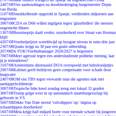
24
07/08
Vier aanhoudingen na doodsbedreiging burgemeester Depla
van Breda
11
07/08
Smokkelbende opgerold in Spanje, verdienden miljoenen aan
migranten
39
07/08
CDA en D66 willen ingrijpen tegen 'gluurbrillen' die mensen
ongemerkt filmen
13
07/08
Benzineprijs daalt verder, onzekerheid over Straat van Hormuz
blijft
42
07/08
Voedselprijzen wereldwijd op hoogste niveau in ruim drie jaar
23
07/08
Quake krijgt na 30 jaar een gratis uitbreiding
2
07/08
De FOK!Voetbalmanager 2026/2027 is begonnen
70
07/08
Meer agressie tegen een andersluidende politieke mening, laat
jij je intimideren?
31
07/08
Amsterdams dierenasiel DOA overspoeld met babykonijntjes
29
07/08
Kabinet geeft bedrijven geen compensatie voor schade door
laagwater
24
07/08
OM eist TBS tegen verwarde man die agenten stak met
aardappelschilmesje
30
07/08
Tropische hitte keert zondag terug met lokaal 32 graden
30
07/08
Trump grijpt weer in op automatisch staatsburgerschap bij
geboorte in VS
56
07/08
Dikke Van Dale neemt 'vulvalippen' op: 'stigma op
schaamlippen doorbreken'
16
07/08
Meta krijgt half miljard boete voor mentale schade bij jongeren