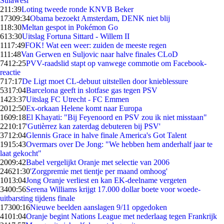
Sulawesi'
2
11:39
Loting tweede ronde KNVB Beker
173
09:34
Obama bezoekt Amsterdam, DENK niet blij
1
18:30
Meltan gespot in Pokémon Go
6
13:30
Uitslag Fortuna Sittard - Willem II
11
17:49
FOK! Wat een weer: zuiden de meeste regen
1
11:48
Van Gerwen en Suljovic naar halve finales CLoD
74
12:25
PVV-raadslid stapt op vanwege commotie om Facebook-
reactie
7
17:17
De Ligt moet CL-debuut uitstellen door knieblessure
53
17:04
Barcelona geeft in slotfase gas tegen PSV
14
23:37
Uitslag FC Utrecht - FC Emmen
20
12:50
Ex-orkaan Helene komt naar Europa
16
09:18
El Khayati: "Bij Feyenoord en PSV zou ik niet misstaan"
22
10:17
'Gutièrrez kan zaterdag debuteren bij PSV'
37
12:04
Glennis Grace in halve finale America's Got Talent
19
15:43
Overmars over De Jong: "We hebben hem anderhalf jaar te
laat gekocht"
20
09:42
Babel vergelijkt Oranje met selectie van 2006
246
21:30
'Zorgpremie met tientje per maand omhoog'
10
13:04
Jong Oranje verliest en kan EK-deelname vergeten
34
00:56
Serena Williams krijgt 17.000 dollar boete voor woede-
uitbarsting tijdens finale
173
00:16
Nieuwe beelden aanslagen 9/11 opgedoken
41
01:04
Oranje begint Nations League met nederlaag tegen Frankrijk