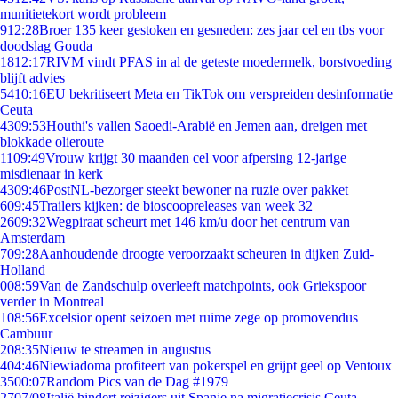
munitietekort wordt probleem
9
12:28
Broer 135 keer gestoken en gesneden: zes jaar cel en tbs voor
doodslag Gouda
18
12:17
RIVM vindt PFAS in al de geteste moedermelk, borstvoeding
blijft advies
54
10:16
EU bekritiseert Meta en TikTok om verspreiden desinformatie
Ceuta
43
09:53
Houthi's vallen Saoedi-Arabië en Jemen aan, dreigen met
blokkade olieroute
11
09:49
Vrouw krijgt 30 maanden cel voor afpersing 12-jarige
misdienaar in kerk
43
09:46
PostNL-bezorger steekt bewoner na ruzie over pakket
6
09:45
Trailers kijken: de bioscoopreleases van week 32
26
09:32
Wegpiraat scheurt met 146 km/u door het centrum van
Amsterdam
7
09:28
Aanhoudende droogte veroorzaakt scheuren in dijken Zuid-
Holland
0
08:59
Van de Zandschulp overleeft matchpoints, ook Griekspoor
verder in Montreal
1
08:56
Excelsior opent seizoen met ruime zege op promovendus
Cambuur
2
08:35
Nieuw te streamen in augustus
4
04:46
Niewiadoma profiteert van pokerspel en grijpt geel op Ventoux
35
00:07
Random Pics van de Dag #1979
27
07/08
Italië hindert reizigers uit Spanje na migratiecrisis Ceuta