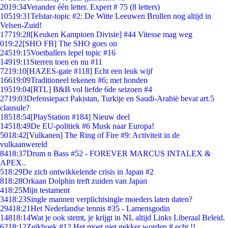
20
19:34
Verander één letter. Expert # 75 (8 letters)
105
19:31
Telstar-topic #2: De Witte Leeuwen Brullen nog altijd in
Velsen-Zuid!
177
19:28
[Keuken Kampioen Divisie] #44 Vitesse mag weg
0
19:22
[SHO FB] The SHO goes on
245
19:15
Voetballers lepel topic #16
149
19:11
Sterren toen en nu #11
72
19:10
[HAZES-gate #118] Echt een leuk wijf
166
19:09
Traditioneel tekenen #6; met honden
195
19:04
[RTL] B&B vol liefde 6de seizoen #4
27
19:03
Defensiepact Pakistan, Turkije en Saudi-Arabië bevat art.5
clausule?
185
18:54
[PlayStation #184] Nieuw deel
145
18:49
De EU-politiek #6 Musk naar Europa!
50
18:42
[Vulkanen] The Ring of Fire #9: Activiteit in de
vulkaanwereld
84
18:37
Drum n Bass #52 - FOREVER MARCUS INTALEX &
APEX..
5
18:29
De zich ontwikkelende crisis in Japan #2
8
18:28
Orkaan Dolphin treft zuiden van Japan
4
18:25
Mijn testament
34
18:23
Single mannen verplichtsingle moeders laten daten?
294
18:21
Het Nederlandse tennis #35 - Lamensgodin
148
18:14
Wat je ook stemt, je krijgt in NL altijd Links Liberaal Beleid.
62
18:12
Zeikhoek #12 Het moet niet gekker worden # echt !!