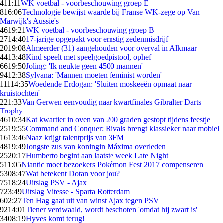
4
11:11
WK voetbal - voorbeschouwing groep E
8
16:06
Technologie bewijst waarde bij Franse WK-zege op Van
Marwijk's Aussie's
46
19:21
WK voetbal - voorbeschouwing groep B
27
14:40
17-jarige opgepakt voor ernstig zedenmisdrijf
20
19:08
Almeerder (31) aangehouden voor overval in Alkmaar
44
13:48
Kind speelt met speelgoedpistool, ophef
66
19:50
Joling: 'Ik neukte geen 4500 mannen'
94
12:38
Sylvana: 'Mannen moeten feminist worden'
111
14:35
Woedende Erdogan: 'Sluiten moskeeën opmaat naar
kruistochten'
2
21:33
Van Gerwen eenvoudig naar kwartfinales Gibralter Darts
Trophy
46
10:34
Kat kwartier in oven van 200 graden gestopt tijdens feestje
25
19:55
Command and Conquer: Rivals brengt klassieker naar mobiel
16
13:46
Naaz krijgt talentprijs van 3FM
48
19:49
Jongste zus van koningin Máxima overleden
25
20:17
Humberto begint aan laatste week Late Night
5
11:05
Niantic moet bezoekers Pokémon Fest 2017 compenseren
53
08:47
Wat betekent Dotan voor jou?
75
18:24
Uitslag PSV - Ajax
7
23:49
Uitslag Vitesse - Sparta Rotterdam
6
02:27
Ten Hag gaat uit van winst Ajax tegen PSV
92
14:01
Tiener verdwaald, wordt beschoten 'omdat hij zwart is'
34
08:19
Hyves komt terug!