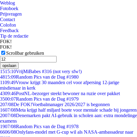
Weblog
Fotoboek
Prijsvragen
Contact
Colofon
Feedback
Tip de redactie
FOK!
FOK!
Scrollbar gebruiken
opslaan
15
15:10
VrijMiBabes #316 (not very sfw!)
48
15:09
Random Pics van de Dag #1980
11
09:49
Vrouw krijgt 30 maanden cel voor afpersing 12-jarige
misdienaar in kerk
43
09:46
PostNL-bezorger steekt bewoner na ruzie over pakket
35
00:07
Random Pics van de Dag #1979
2
07/08
De FOK!Voetbalmanager 2026/2027 is begonnen
16
07/08
Meta krijgt half miljard boete voor mentale schade bij jongeren
20
07/08
Denemarken pakt AI-gebruik in scholen aan: extra mondelinge
examens
19
07/08
Random Pics van de Dag #1978
66
06/08
Onlyfans-model met G-cup wil als NASA-ambassadeur naar