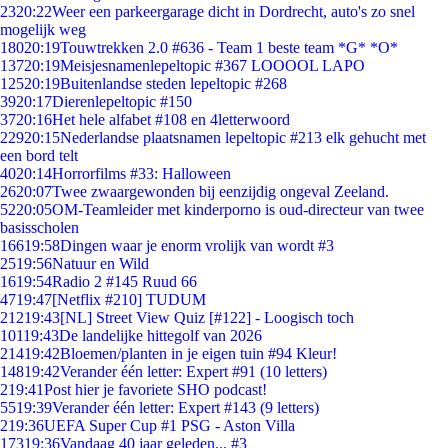
23
20:22
Weer een parkeergarage dicht in Dordrecht, auto's zo snel
mogelijk weg
180
20:19
Touwtrekken 2.0 #636 - Team 1 beste team *G* *O*
137
20:19
Meisjesnamenlepeltopic #367 LOOOOL LAPO
125
20:19
Buitenlandse steden lepeltopic #268
39
20:17
Dierenlepeltopic #150
37
20:16
Het hele alfabet #108 en 4letterwoord
229
20:15
Nederlandse plaatsnamen lepeltopic #213 elk gehucht met
een bord telt
40
20:14
Horrorfilms #33: Halloween
26
20:07
Twee zwaargewonden bij eenzijdig ongeval Zeeland.
52
20:05
OM-Teamleider met kinderporno is oud-directeur van twee
basisscholen
166
19:58
Dingen waar je enorm vrolijk van wordt #3
25
19:56
Natuur en Wild
16
19:54
Radio 2 #145 Ruud 66
47
19:47
[Netflix #210] TUDUM
212
19:43
[NL] Street View Quiz [#122] - Loogisch toch
101
19:43
De landelijke hittegolf van 2026
214
19:42
Bloemen/planten in je eigen tuin #94 Kleur!
148
19:42
Verander één letter: Expert #91 (10 letters)
2
19:41
Post hier je favoriete SHO podcast!
55
19:39
Verander één letter: Expert #143 (9 letters)
2
19:36
UEFA Super Cup #1 PSG - Aston Villa
173
19:36
Vandaag 40 jaar geleden... #3