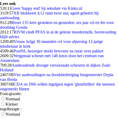
Lees ook
5
20:11
Geen 'happy end' bij seksdate via Kinky.nl
31
19:57
XR blokkeert A12 ruim twee uur, agent gebeten bij
aanhouding
9
12:28
Broer 135 keer gestoken en gesneden: zes jaar cel en tbs voor
doodslag Gouda
20
12:17
RIVM vindt PFAS in al de geteste moedermelk, borstvoeding
blijft advies
12
09:49
Vrouw krijgt 30 maanden cel voor afpersing 12-jarige
misdienaar in kerk
45
09:46
PostNL-bezorger steekt bewoner na ruzie over pakket
26
09:32
Wegpiraat scheurt met 146 km/u door het centrum van
Amsterdam
7
09:28
Aanhoudende droogte veroorzaakt scheuren in dijken Zuid-
Holland
24
07/08
Vier aanhoudingen na doodsbedreiging burgemeester Depla
van Breda
39
07/08
CDA en D66 willen ingrijpen tegen 'gluurbrillen' die mensen
ongemerkt filmen
Font-grootte:
Normaal
Kleiner
regelhoogte :
Normaal