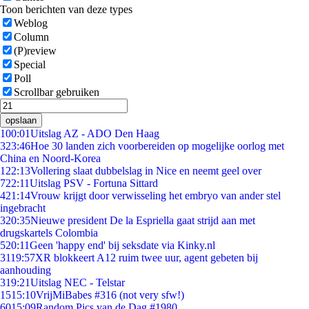
Toon berichten van deze types
Weblog
Column
(P)review
Special
Poll
Scrollbar gebruiken
opslaan
1
00:01
Uitslag AZ - ADO Den Haag
3
23:46
Hoe 30 landen zich voorbereiden op mogelijke oorlog met
China en Noord-Korea
1
22:13
Vollering slaat dubbelslag in Nice en neemt geel over
7
22:11
Uitslag PSV - Fortuna Sittard
4
21:14
Vrouw krijgt door verwisseling het embryo van ander stel
ingebracht
3
20:35
Nieuwe president De la Espriella gaat strijd aan met
drugskartels Colombia
5
20:11
Geen 'happy end' bij seksdate via Kinky.nl
31
19:57
XR blokkeert A12 ruim twee uur, agent gebeten bij
aanhouding
3
19:21
Uitslag NEC - Telstar
15
15:10
VrijMiBabes #316 (not very sfw!)
60
15:09
Random Pics van de Dag #1980