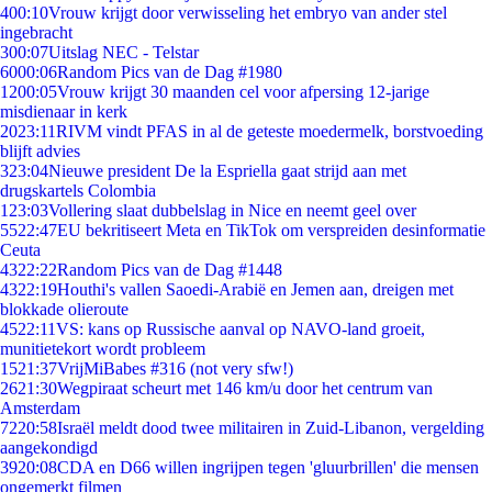
4
00:10
Vrouw krijgt door verwisseling het embryo van ander stel
ingebracht
3
00:07
Uitslag NEC - Telstar
60
00:06
Random Pics van de Dag #1980
12
00:05
Vrouw krijgt 30 maanden cel voor afpersing 12-jarige
misdienaar in kerk
20
23:11
RIVM vindt PFAS in al de geteste moedermelk, borstvoeding
blijft advies
3
23:04
Nieuwe president De la Espriella gaat strijd aan met
drugskartels Colombia
1
23:03
Vollering slaat dubbelslag in Nice en neemt geel over
55
22:47
EU bekritiseert Meta en TikTok om verspreiden desinformatie
Ceuta
43
22:22
Random Pics van de Dag #1448
43
22:19
Houthi's vallen Saoedi-Arabië en Jemen aan, dreigen met
blokkade olieroute
45
22:11
VS: kans op Russische aanval op NAVO-land groeit,
munitietekort wordt probleem
15
21:37
VrijMiBabes #316 (not very sfw!)
26
21:30
Wegpiraat scheurt met 146 km/u door het centrum van
Amsterdam
72
20:58
Israël meldt dood twee militairen in Zuid-Libanon, vergelding
aangekondigd
39
20:08
CDA en D66 willen ingrijpen tegen 'gluurbrillen' die mensen
ongemerkt filmen