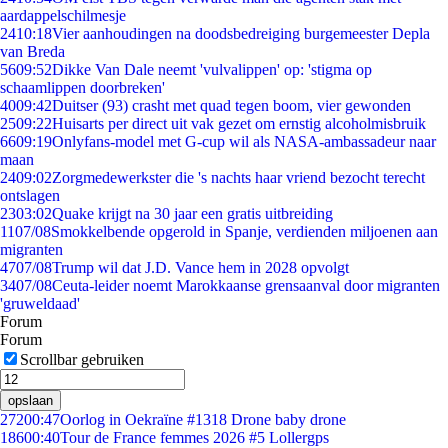
aardappelschilmesje
24
10:18
Vier aanhoudingen na doodsbedreiging burgemeester Depla
van Breda
56
09:52
Dikke Van Dale neemt 'vulvalippen' op: 'stigma op
schaamlippen doorbreken'
40
09:42
Duitser (93) crasht met quad tegen boom, vier gewonden
25
09:22
Huisarts per direct uit vak gezet om ernstig alcoholmisbruik
66
09:19
Onlyfans-model met G-cup wil als NASA-ambassadeur naar
maan
24
09:02
Zorgmedewerkster die 's nachts haar vriend bezocht terecht
ontslagen
23
03:02
Quake krijgt na 30 jaar een gratis uitbreiding
11
07/08
Smokkelbende opgerold in Spanje, verdienden miljoenen aan
migranten
47
07/08
Trump wil dat J.D. Vance hem in 2028 opvolgt
34
07/08
Ceuta-leider noemt Marokkaanse grensaanval door migranten
'gruweldaad'
Forum
Forum
Scrollbar gebruiken
opslaan
272
00:47
Oorlog in Oekraïne #1318 Drone baby drone
186
00:40
Tour de France femmes 2026 #5 Lollergps