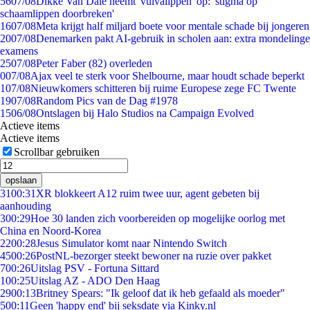
56
07/08
Dikke Van Dale neemt 'vulvalippen' op: 'stigma op
schaamlippen doorbreken'
16
07/08
Meta krijgt half miljard boete voor mentale schade bij jongeren
20
07/08
Denemarken pakt AI-gebruik in scholen aan: extra mondelinge
examens
25
07/08
Peter Faber (82) overleden
0
07/08
Ajax veel te sterk voor Shelbourne, maar houdt schade beperkt
1
07/08
Nieuwkomers schitteren bij ruime Europese zege FC Twente
19
07/08
Random Pics van de Dag #1978
15
06/08
Ontslagen bij Halo Studios na Campaign Evolved
Actieve items
Actieve items
Scrollbar gebruiken
opslaan
31
00:31
XR blokkeert A12 ruim twee uur, agent gebeten bij
aanhouding
3
00:29
Hoe 30 landen zich voorbereiden op mogelijke oorlog met
China en Noord-Korea
22
00:28
Jesus Simulator komt naar Nintendo Switch
45
00:26
PostNL-bezorger steekt bewoner na ruzie over pakket
7
00:26
Uitslag PSV - Fortuna Sittard
1
00:25
Uitslag AZ - ADO Den Haag
29
00:13
Britney Spears: "Ik geloof dat ik heb gefaald als moeder"
5
00:11
Geen 'happy end' bij seksdate via Kinky.nl