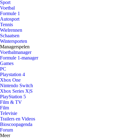
Sport
Voetbal
Formule 1
Autosport
Tennis
Wielrennen
Schaatsen
Wintersporten
Managerspelen
Voetbalmanager
Formule 1-manager
Games
PC
Playstation 4
Xbox One
Nintendo Switch
Xbox Series X|S
PlayStation 5
Film & TV
Film
Televisie
Trailers en Videos
Bioscoopagenda
Forum
Meer