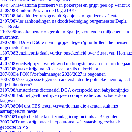
4
04:46
Niewiadoma profiteert van pokerspel en grijpt geel op Ventoux
35
08/08
Random Pics van de Dag #1979
27
07/08
Italië hindert reizigers uit Spanje na migratiecrisis Ceuta
24
07/08
Vier aanhoudingen na doodsbedreiging burgemeester Depla
van Breda
11
07/08
Smokkelbende opgerold in Spanje, verdienden miljoenen aan
migranten
39
07/08
CDA en D66 willen ingrijpen tegen 'gluurbrillen' die mensen
ongemerkt filmen
13
07/08
Benzineprijs daalt verder, onzekerheid over Straat van Hormuz
blijft
42
07/08
Voedselprijzen wereldwijd op hoogste niveau in ruim drie jaar
23
07/08
Quake krijgt na 30 jaar een gratis uitbreiding
2
07/08
De FOK!Voetbalmanager 2026/2027 is begonnen
70
07/08
Meer agressie tegen een andersluidende politieke mening, laat
jij je intimideren?
31
07/08
Amsterdams dierenasiel DOA overspoeld met babykonijntjes
29
07/08
Kabinet geeft bedrijven geen compensatie voor schade door
laagwater
24
07/08
OM eist TBS tegen verwarde man die agenten stak met
aardappelschilmesje
30
07/08
Tropische hitte keert zondag terug met lokaal 32 graden
30
07/08
Trump grijpt weer in op automatisch staatsburgerschap bij
geboorte in VS