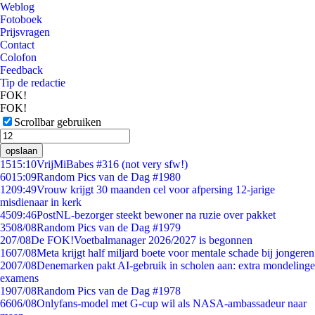
Weblog
Fotoboek
Prijsvragen
Contact
Colofon
Feedback
Tip de redactie
FOK!
FOK!
Scrollbar gebruiken
opslaan
15
15:10
VrijMiBabes #316 (not very sfw!)
60
15:09
Random Pics van de Dag #1980
12
09:49
Vrouw krijgt 30 maanden cel voor afpersing 12-jarige
misdienaar in kerk
45
09:46
PostNL-bezorger steekt bewoner na ruzie over pakket
35
08/08
Random Pics van de Dag #1979
2
07/08
De FOK!Voetbalmanager 2026/2027 is begonnen
16
07/08
Meta krijgt half miljard boete voor mentale schade bij jongeren
20
07/08
Denemarken pakt AI-gebruik in scholen aan: extra mondelinge
examens
19
07/08
Random Pics van de Dag #1978
66
06/08
Onlyfans-model met G-cup wil als NASA-ambassadeur naar