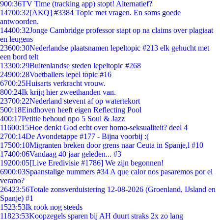
9
00:36
TV Time (tracking app) stopt! Alternatief?
147
00:32
[AKQ] #3384 Topic met vragen. En soms goede
antwoorden.
144
00:32
Jonge Cambridge professor stapt op na claims over plagiaat
en leugens
236
00:30
Nederlandse plaatsnamen lepeltopic #213 elk gehucht met
een bord telt
133
00:29
Buitenlandse steden lepeltopic #268
249
00:28
Voetballers lepel topic #16
67
00:25
Huisarts verkracht vrouw.
8
00:24
Ik krijg hier zweethanden van.
237
00:22
Nederland stevent af op watertekort
5
00:18
Eindhoven heeft eigen Reflecting Pool
4
00:17
Petitie behoud npo 5 Soul & Jazz
116
00:15
Hoe denkt God echt over homo-seksualiteit? deel 4
27
00:14
De Avondetappe #177 - Bijna voorbij :(
175
00:10
Migranten breken door grens naar Ceuta in Spanje,l #10
174
00:06
Vandaag 40 jaar geleden... #3
192
00:05
[Live Eredivisie #1786] We zijn begonnen!
69
00:03
Spaanstalige nummers #34 A que calor nos pasaremos por el
verano?
264
23:56
Totale zonsverduistering 12-08-2026 (Groenland, IJsland en
Spanje) #1
15
23:53
Ik rook nog steeds
118
23:53
Koopzegels sparen bij AH duurt straks 2x zo lang