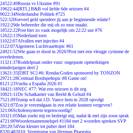
245
22:49
Russia vs Ukraine #91
196
22:44
[RTL] B&B vol liefde 6de seizoen #4
90
22:34
Nederlandse Politiek #725
5
22:32
Hoeveel geld spendeer jij aan je beginnende relatie?
19
22:29
de beheerder die mij oh zo moe maakt.
185
22:22
Post hier zo vaak mogelijk om 22:22 uur #76
126
22:13
Nederland toen
110
22:07
Afvallen met injecties #4
11
22:07
Algemeen Luchtvaarttopic #61
249
21:52
Wie gaan er dood in 2026?Post met een vleugje cynisme de
overledenen.
113
21:37
Roddelpraat onder vuur: ongepaste opmerkingen
minderjarigen deel 2
136
21:35
[DRT SC] #6: RendacGoden sponsored by TONZON
297
21:28
Centraal Bordspeltopic #8 Game on!
81
21:23
Vuelta a España 2026 #1
184
21:18
NEC #77: Wat een seizoen is dit zeg
100
21:11
De Schatkamer van Beeld & Geluid #4
75
21:09
Trump wil dat J.D. Vance hem in 2028 opvolgt
63
21:07
Zou je vreemdgaan in een relatie kunnen vergeven?
3
21:06
Scholensysteem tegenwoordig?
103
21:05
Man zoekt mij en bedreigt mij, nadat ik met zijn zoon sprak
47
21:00
Woordensamenstelspel #1184 met 2 woorden spreken SVP
281
20:54
Van kleuter tot puber deel 184
83
20:48
2010: Vermissing van Herman Ploegstra