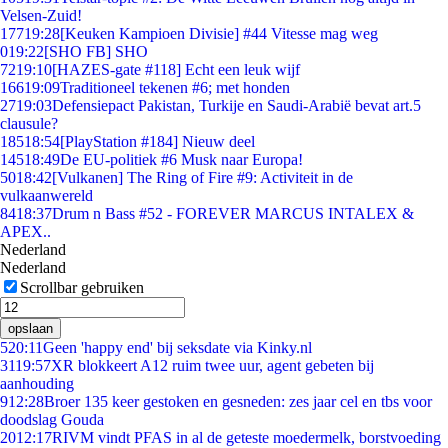
Velsen-Zuid!
177
19:28
[Keuken Kampioen Divisie] #44 Vitesse mag weg
0
19:22
[SHO FB] SHO
72
19:10
[HAZES-gate #118] Echt een leuk wijf
166
19:09
Traditioneel tekenen #6; met honden
27
19:03
Defensiepact Pakistan, Turkije en Saudi-Arabië bevat art.5
clausule?
185
18:54
[PlayStation #184] Nieuw deel
145
18:49
De EU-politiek #6 Musk naar Europa!
50
18:42
[Vulkanen] The Ring of Fire #9: Activiteit in de
vulkaanwereld
84
18:37
Drum n Bass #52 - FOREVER MARCUS INTALEX &
APEX..
Nederland
Nederland
Scrollbar gebruiken
opslaan
5
20:11
Geen 'happy end' bij seksdate via Kinky.nl
31
19:57
XR blokkeert A12 ruim twee uur, agent gebeten bij
aanhouding
9
12:28
Broer 135 keer gestoken en gesneden: zes jaar cel en tbs voor
doodslag Gouda
20
12:17
RIVM vindt PFAS in al de geteste moedermelk, borstvoeding