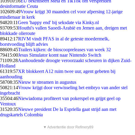
1039
10:16
EU bekritiseert Meta en TikTok om verspreiden
desinformatie Ceuta
1026
09:49
Vrouw krijgt 30 maanden cel voor afpersing 12-jarige
misdienaar in kerk
948
20:11
Geen 'happy end' bij seksdate via Kinky.nl
937
09:53
Houthi's vallen Saoedi-Arabië en Jemen aan, dreigen met
blokkade olieroute
894
12:17
RIVM vindt PFAS in al de geteste moedermelk,
borstvoeding blijft advies
886
09:45
Trailers kijken: de bioscoopreleases van week 32
794
15:00
Jesus Simulator komt naar Nintendo Switch
711
09:28
Aanhoudende droogte veroorzaakt scheuren in dijken Zuid-
Holland
613
19:57
XR blokkeert A12 ruim twee uur, agent gebeten bij
aanhouding
587
08:35
Nieuw te streamen in augustus
508
21:14
Vrouw krijgt door verwisseling het embryo van ander stel
ingebracht
355
04:46
Niewiadoma profiteert van pokerspel en grijpt geel op
Ventoux
315
20:35
Nieuwe president De la Espriella gaat strijd aan met
drugskartels Colombia
▼ Advertentie door Refinery89