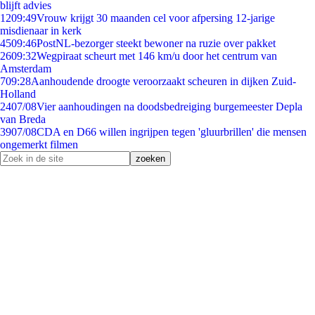
blijft advies
12
09:49
Vrouw krijgt 30 maanden cel voor afpersing 12-jarige
misdienaar in kerk
45
09:46
PostNL-bezorger steekt bewoner na ruzie over pakket
26
09:32
Wegpiraat scheurt met 146 km/u door het centrum van
Amsterdam
7
09:28
Aanhoudende droogte veroorzaakt scheuren in dijken Zuid-
Holland
24
07/08
Vier aanhoudingen na doodsbedreiging burgemeester Depla
van Breda
39
07/08
CDA en D66 willen ingrijpen tegen 'gluurbrillen' die mensen
ongemerkt filmen