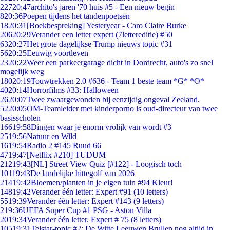
227
20:47
archito's jaren '70 huis #5 - Een nieuw begin
8
20:36
Poepen tijdens het tandenpoetsen
18
20:31
[Boekbespreking] Yesteryear - Caro Claire Burke
206
20:29
Verander een letter expert (7lettereditie) #50
63
20:27
Het grote dagelijkse Trump nieuws topic #31
56
20:25
Eeuwig voortleven
23
20:22
Weer een parkeergarage dicht in Dordrecht, auto's zo snel
mogelijk weg
180
20:19
Touwtrekken 2.0 #636 - Team 1 beste team *G* *O*
40
20:14
Horrorfilms #33: Halloween
26
20:07
Twee zwaargewonden bij eenzijdig ongeval Zeeland.
52
20:05
OM-Teamleider met kinderporno is oud-directeur van twee
basisscholen
166
19:58
Dingen waar je enorm vrolijk van wordt #3
25
19:56
Natuur en Wild
16
19:54
Radio 2 #145 Ruud 66
47
19:47
[Netflix #210] TUDUM
212
19:43
[NL] Street View Quiz [#122] - Loogisch toch
101
19:43
De landelijke hittegolf van 2026
214
19:42
Bloemen/planten in je eigen tuin #94 Kleur!
148
19:42
Verander één letter: Expert #91 (10 letters)
55
19:39
Verander één letter: Expert #143 (9 letters)
2
19:36
UEFA Super Cup #1 PSG - Aston Villa
20
19:34
Verander één letter. Expert # 75 (8 letters)
105
19:31
Telstar-topic #2: De Witte Leeuwen Brullen nog altijd in