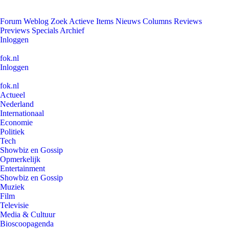
Forum
Weblog
Zoek
Actieve Items
Nieuws
Columns
Reviews
Previews
Specials
Archief
Inloggen
fok.nl
Inloggen
fok.nl
Actueel
Nederland
Internationaal
Economie
Politiek
Tech
Showbiz en Gossip
Opmerkelijk
Entertainment
Showbiz en Gossip
Muziek
Film
Televisie
Media & Cultuur
Bioscoopagenda