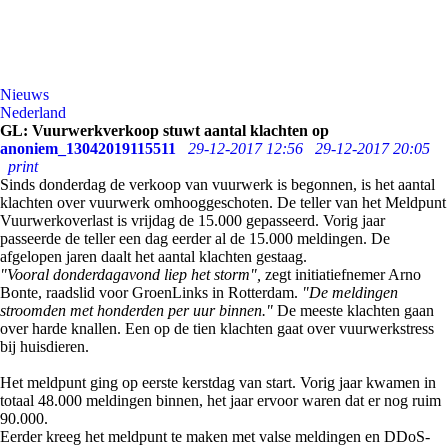
Nieuws
Nederland
GL: Vuurwerkverkoop stuwt aantal klachten op
anoniem_13042019115511
29-12-2017 12:56
29-12-2017 20:05
print
Sinds donderdag de verkoop van vuurwerk is begonnen, is het aantal
klachten over vuurwerk omhooggeschoten. De teller van het Meldpunt
Vuurwerkoverlast is vrijdag de 15.000 gepasseerd. Vorig jaar
passeerde de teller een dag eerder al de 15.000 meldingen. De
afgelopen jaren daalt het aantal klachten gestaag.
"Vooral donderdagavond liep het storm",
zegt initiatiefnemer Arno
Bonte, raadslid voor GroenLinks in Rotterdam.
"De meldingen
stroomden met honderden per uur binnen."
De meeste klachten gaan
over harde knallen. Een op de tien klachten gaat over vuurwerkstress
bij huisdieren.
Het meldpunt ging op eerste kerstdag van start. Vorig jaar kwamen in
totaal 48.000 meldingen binnen, het jaar ervoor waren dat er nog ruim
90.000.
Eerder kreeg het meldpunt te maken met valse meldingen en DDoS-