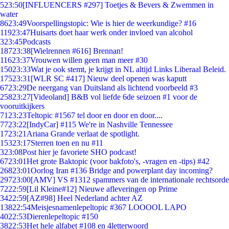
5
23:50
[INFLUENCERS #297] Toetjes & Bevers & Zwemmen in
water
86
23:49
Voorspellingstopic: Wie is hier de weerkundige? #16
119
23:47
Huisarts doet haar werk onder invloed van alcohol
3
23:45
Podcasts
187
23:38
[Wielrennen #616] Brennan!
116
23:37
Vrouwen willen geen man meer #30
150
23:33
Wat je ook stemt, je krijgt in NL altijd Links Liberaal Beleid.
175
23:31
[WLR SC #417] Nieuw deel openen was kaputt
67
23:29
De neergang van Duitsland als lichtend voorbeeld #3
258
23:27
[Videoland] B&B vol liefde 6de seizoen #1 voor de
vooruitkijkers
71
23:23
Teltopic #1567 tel door en door en door....
77
23:22
[IndyCar] #115 We're in Nashville Tennessee
17
23:21
Ariana Grande verlaat de spotlight.
153
23:17
Sterren toen en nu #11
3
23:08
Post hier je favoriete SHO podcast!
67
23:01
Het grote Baktopic (voor bakfoto's, -vragen en -tips) #42
268
23:01
Oorlog Iran #136 Bridge and powerplant day incoming?
297
23:00
[AMV] VS #1312 spammers van de internationale rechtsorde
72
22:59
[Lil Kleine#12] Nieuwe afleveringen op Prime
34
22:59
[AZ#98] Heel Nederland achter AZ
138
22:54
Meisjesnamenlepeltopic #367 LOOOOL LAPO
40
22:53
Dierenlepeltopic #150
38
22:53
Het hele alfabet #108 en 4letterwoord