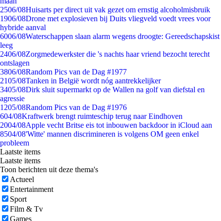
maan
25
06/08
Huisarts per direct uit vak gezet om ernstig alcoholmisbruik
19
06/08
Drone met explosieven bij Duits vliegveld voedt vrees voor
hybride aanval
60
06/08
Waterschappen slaan alarm wegens droogte: Gereedschapskist
leeg
24
06/08
Zorgmedewerkster die 's nachts haar vriend bezocht terecht
ontslagen
38
06/08
Random Pics van de Dag #1977
21
05/08
Tanken in België wordt nóg aantrekkelijker
34
05/08
Dirk sluit supermarkt op de Wallen na golf van diefstal en
agressie
12
05/08
Random Pics van de Dag #1976
6
04/08
Kraftwerk brengt ruimteschip terug naar Eindhoven
20
04/08
Apple vecht Britse eis tot inbouwen backdoor in iCloud aan
85
04/08
'Witte' mannen discrimineren is volgens OM geen enkel
probleem
Laatste items
Laatste items
Toon berichten uit deze thema's
Actueel
Entertainment
Sport
Film & Tv
Games