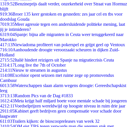
13
19:52
Benzineprijs daalt verder, onzekerheid over Straat van Hormuz
blijft
9
19:36
Broer 135 keer gestoken en gesneden: zes jaar cel en tbs voor
doodslag Gouda
70
19:35
Meer agressie tegen een andersluidende politieke mening, laat
jij je intimideren?
63
19:04
Spanje: bijna alle migranten in Ceuta weer teruggekeerd naar
Marokko
4
17:13
Niewiadoma profiteert van pokerspel en grijpt geel op Ventoux
7
16:10
Aanhoudende droogte veroorzaakt scheuren in dijken Zuid-
Holland
27
15:52
Italië hindert reizigers uit Spanje na migratiecrisis Ceuta
23
14:17
Long live the 7th of October
2
14:11
Nieuw te streamen in augustus
1
14:08
Excelsior opent seizoen met ruime zege op promovendus
Cambuur
60
13:58
Waterschappen slaan alarm wegens droogte: Gereedschapskist
leeg
37
13:13
Random Pics van de Dag #1833
16
12:43
Meta krijgt half miljard boete voor mentale schade bij jongeren
42
12:11
Voedselprijzen wereldwijd op hoogste niveau in ruim drie jaar
29
11:05
Kabinet geeft bedrijven geen compensatie voor schade door
laagwater
6
11:03
Trailers kijken: de bioscoopreleases van week 32
24
10:54
OM eist TBS tegen verwarde man die agenten stak met