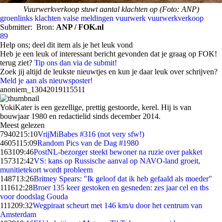
Vuurwerkverkoop stuwt aantal klachten op (Foto: ANP)
groenlinks
klachten
valse meldingen
vuurwerk
vuurwerkverkoop
Submitter:
Bron:
ANP / FOK.nl
89
Help ons; deel dit item als je het leuk vond
Heb je een leuk of interessant bericht gevonden dat je graag op FOK!
terug ziet?
Tip ons dan via de submit!
Zoek jij altijd de leukste nieuwtjes en kun je daar leuk over schrijven?
Meld je aan als nieuwsposter!
anoniem_13042019115511
YokiKater is een gezellige, prettig gestoorde, kerel. Hij is van
bouwjaar 1980 en redactielid sinds december 2014.
Meest gelezen
79402
15:10
VrijMiBabes #316 (not very sfw!)
46051
15:09
Random Pics van de Dag #1980
1631
09:46
PostNL-bezorger steekt bewoner na ruzie over pakket
1573
12:42
VS: kans op Russische aanval op NAVO-land groeit,
munitietekort wordt probleem
1487
13:26
Britney Spears: "Ik geloof dat ik heb gefaald als moeder"
1116
12:28
Broer 135 keer gestoken en gesneden: zes jaar cel en tbs
voor doodslag Gouda
1112
09:32
Wegpiraat scheurt met 146 km/u door het centrum van
Amsterdam