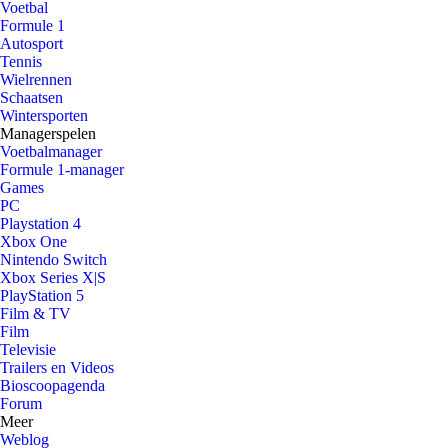
Voetbal
Formule 1
Autosport
Tennis
Wielrennen
Schaatsen
Wintersporten
Managerspelen
Voetbalmanager
Formule 1-manager
Games
PC
Playstation 4
Xbox One
Nintendo Switch
Xbox Series X|S
PlayStation 5
Film & TV
Film
Televisie
Trailers en Videos
Bioscoopagenda
Forum
Meer
Weblog