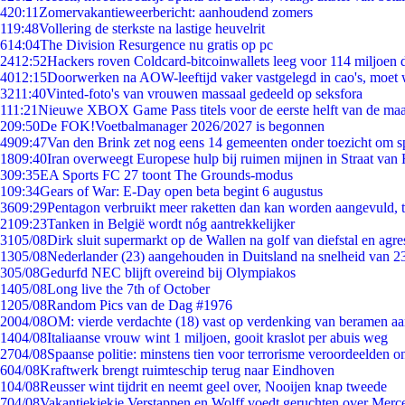
4
20:11
Zomervakantieweerbericht: aanhoudend zomers
1
19:48
Vollering de sterkste na lastige heuvelrit
6
14:04
The Division Resurgence nu gratis op pc
24
12:52
Hackers roven Coldcard-bitcoinwallets leeg voor 114 miljoen d
40
12:15
Doorwerken na AOW-leeftijd vaker vastgelegd in cao's, moet
32
11:40
Vinted-foto's van vrouwen massaal gedeeld op seksfora
1
11:21
Nieuwe XBOX Game Pass titels voor de eerste helft van de ma
2
09:50
De FOK!Voetbalmanager 2026/2027 is begonnen
49
09:47
Van den Brink zet nog eens 14 gemeenten onder toezicht om s
18
09:40
Iran overweegt Europese hulp bij ruimen mijnen in Straat va
3
09:35
EA Sports FC 27 toont The Grounds-modus
1
09:34
Gears of War: E-Day open beta begint 6 augustus
36
09:29
Pentagon verbruikt meer raketten dan kan worden aangevuld, t
21
09:23
Tanken in België wordt nóg aantrekkelijker
31
05/08
Dirk sluit supermarkt op de Wallen na golf van diefstal en agre
13
05/08
Nederlander (23) aangehouden in Duitsland na snelheid van 
3
05/08
Gedurfd NEC blijft overeind bij Olympiakos
14
05/08
Long live the 7th of October
12
05/08
Random Pics van de Dag #1976
20
04/08
OM: vierde verdachte (18) vast op verdenking van beramen aa
14
04/08
Italiaanse vrouw wint 1 miljoen, gooit kraslot per abuis weg
27
04/08
Spaanse politie: minstens tien voor terrorisme veroordeelden 
6
04/08
Kraftwerk brengt ruimteschip terug naar Eindhoven
1
04/08
Reusser wint tijdrit en neemt geel over, Nooijen knap tweede
7
04/08
Vakantiekiekje Verstappen en Wolff voedt geruchten over Merc