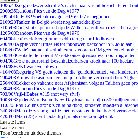
10
06:40
Zorgmedewerkster die 's nachts haar vriend bezocht terecht on
29
00:35
Random Pics van de Dag #1977
2
09:50
De FOK!Voetbalmanager 2026/2027 is begonnen
21
09:23
Tanken in België wordt nóg aantrekkelijker
31
05/08
Dirk sluit supermarkt op de Wallen na golf van diefstal en agre
12
05/08
Random Pics van de Dag #1976
6
04/08
Kraftwerk brengt ruimteschip terug naar Eindhoven
20
04/08
Apple vecht Britse eis tot inbouwen backdoor in iCloud aan
81
04/08
'Witte' mannen discrimineren is volgens OM geen enkel probl
30
04/08
Ceuta-leider noemt Marokkaanse grensaanval door migranten 
6
04/08
Grote natuurbrand Boschhuizerbergen groeit naar 100 hectare
6
04/08
FOK! was even down
41
04/08
Regering VS geeft scholen die 'genderidentiteit' van kinderen
59
04/08
Vrouw die asielzoekers hielp in Athene vermoord door Afghaa
25
04/08
Lekker op vakantie naar Afghanistan volgens Taliban geen pr
23
04/08
Random Pics van de Dag #1975
7
03/08
VrijMiBabes #315 (not very sfw!)
10
03/08
Spider-Man: Brand New Day knalt naar bijna 800 miljoen eur
11
03/08
Phil Collins dronk zich bijna dood, kinderen moesten al afsch
34
03/08
Man die zesjarig jochie met messteken in het hoofd vermoordde 
47
03/08
Man (25) sterft nadat hij lijm als condoom gebruikt
Laatste items
Laatste items
Toon berichten uit deze thema's