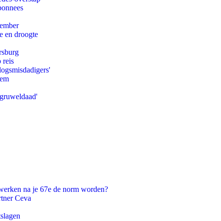
abonnees
tember
e en droogte
rsburg
 reis
logsmisdadigers'
eem
'gruweldaad'
 werken na je 67e de norm worden?
rtner Ceva
tslagen