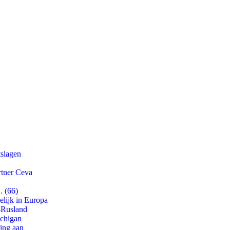
tslagen
rtner Ceva
. (66)
lijk in Europa
-Rusland
ichigan
ling aan