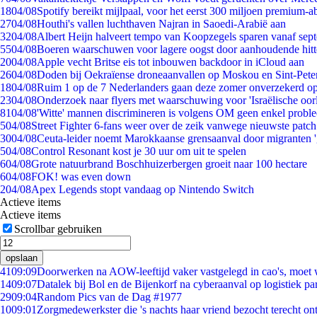
18
04/08
Spotify bereikt mijlpaal, voor het eerst 300 miljoen premium-
27
04/08
Houthi's vallen luchthaven Najran in Saoedi-Arabië aan
32
04/08
Albert Heijn halveert tempo van Koopzegels sparen vanaf sep
55
04/08
Boeren waarschuwen voor lagere oogst door aanhoudende hitt
20
04/08
Apple vecht Britse eis tot inbouwen backdoor in iCloud aan
26
04/08
Doden bij Oekraïense droneaanvallen op Moskou en Sint-Pete
18
04/08
Ruim 1 op de 7 Nederlanders gaan deze zomer onverzekerd op
23
04/08
Onderzoek naar flyers met waarschuwing voor 'Israëlische oor
81
04/08
'Witte' mannen discrimineren is volgens OM geen enkel probl
5
04/08
Street Fighter 6-fans weer over de zeik vanwege nieuwste patch
30
04/08
Ceuta-leider noemt Marokkaanse grensaanval door migranten 
5
04/08
Control Resonant kost je 30 uur om uit te spelen
6
04/08
Grote natuurbrand Boschhuizerbergen groeit naar 100 hectare
6
04/08
FOK! was even down
2
04/08
Apex Legends stopt vandaag op Nintendo Switch
Actieve items
Actieve items
Scrollbar gebruiken
opslaan
41
09:09
Doorwerken na AOW-leeftijd vaker vastgelegd in cao's, moet
14
09:07
Datalek bij Bol en de Bijenkorf na cyberaanval op logistiek pa
29
09:04
Random Pics van de Dag #1977
10
09:01
Zorgmedewerkster die 's nachts haar vriend bezocht terecht on