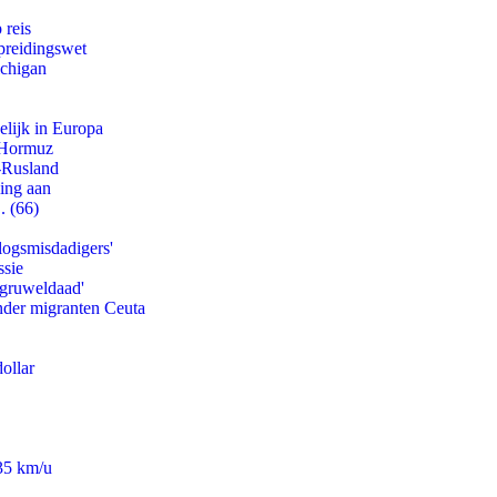
 reis
preidingswet
ichigan
lijk in Europa
n Hormuz
-Rusland
ling aan
. (66)
logsmisdadigers'
ssie
'gruweldaad'
onder migranten Ceuta
ollar
235 km/u