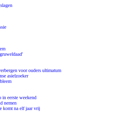
tslagen
ssie
eem
'gruweldaad'
 verbergen voor ouders ultimatum
nse asielzoeker
obleem
o in eerste weekend
eid nemen
komt na elf jaar vrij