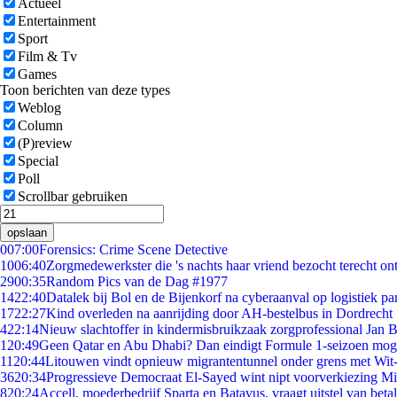
Actueel
Entertainment
Sport
Film & Tv
Games
Toon berichten van deze types
Weblog
Column
(P)review
Special
Poll
Scrollbar gebruiken
opslaan
0
07:00
Forensics: Crime Scene Detective
10
06:40
Zorgmedewerkster die 's nachts haar vriend bezocht terecht on
29
00:35
Random Pics van de Dag #1977
14
22:40
Datalek bij Bol en de Bijenkorf na cyberaanval op logistiek pa
17
22:27
Kind overleden na aanrijding door AH-bestelbus in Dordrecht
4
22:14
Nieuw slachtoffer in kindermisbruikzaak zorgprofessional Jan B
1
20:49
Geen Qatar en Abu Dhabi? Dan eindigt Formule 1-seizoen moge
11
20:44
Litouwen vindt opnieuw migrantentunnel onder grens met Wit
36
20:34
Progressieve Democraat El-Sayed wint nipt voorverkiezing M
8
20:24
Accell, moederbedrijf Sparta en Batavus, vraagt uitstel van beta