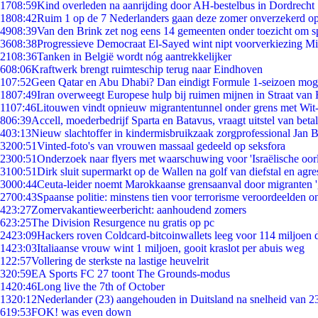
17
08:59
Kind overleden na aanrijding door AH-bestelbus in Dordrecht
18
08:42
Ruim 1 op de 7 Nederlanders gaan deze zomer onverzekerd op
49
08:39
Van den Brink zet nog eens 14 gemeenten onder toezicht om s
36
08:38
Progressieve Democraat El-Sayed wint nipt voorverkiezing M
21
08:36
Tanken in België wordt nóg aantrekkelijker
6
08:06
Kraftwerk brengt ruimteschip terug naar Eindhoven
1
07:52
Geen Qatar en Abu Dhabi? Dan eindigt Formule 1-seizoen moge
18
07:49
Iran overweegt Europese hulp bij ruimen mijnen in Straat va
11
07:46
Litouwen vindt opnieuw migrantentunnel onder grens met Wit
8
06:39
Accell, moederbedrijf Sparta en Batavus, vraagt uitstel van beta
4
03:13
Nieuw slachtoffer in kindermisbruikzaak zorgprofessional Jan B
32
00:51
Vinted-foto's van vrouwen massaal gedeeld op seksfora
23
00:51
Onderzoek naar flyers met waarschuwing voor 'Israëlische oor
31
00:51
Dirk sluit supermarkt op de Wallen na golf van diefstal en agre
30
00:44
Ceuta-leider noemt Marokkaanse grensaanval door migranten 
27
00:43
Spaanse politie: minstens tien voor terrorisme veroordeelden 
4
23:27
Zomervakantieweerbericht: aanhoudend zomers
6
23:25
The Division Resurgence nu gratis op pc
24
23:09
Hackers roven Coldcard-bitcoinwallets leeg voor 114 miljoen d
14
23:03
Italiaanse vrouw wint 1 miljoen, gooit kraslot per abuis weg
1
22:57
Vollering de sterkste na lastige heuvelrit
3
20:59
EA Sports FC 27 toont The Grounds-modus
14
20:46
Long live the 7th of October
13
20:12
Nederlander (23) aangehouden in Duitsland na snelheid van 
6
19:53
FOK! was even down