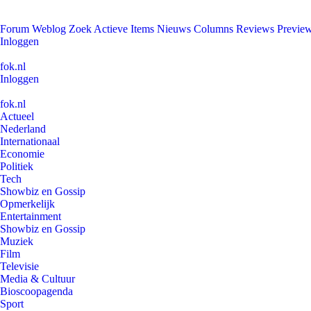
Forum
Weblog
Zoek
Actieve Items
Nieuws
Columns
Reviews
Previe
Inloggen
fok.nl
Inloggen
fok.nl
Actueel
Nederland
Internationaal
Economie
Politiek
Tech
Showbiz en Gossip
Opmerkelijk
Entertainment
Showbiz en Gossip
Muziek
Film
Televisie
Media & Cultuur
Bioscoopagenda
Sport