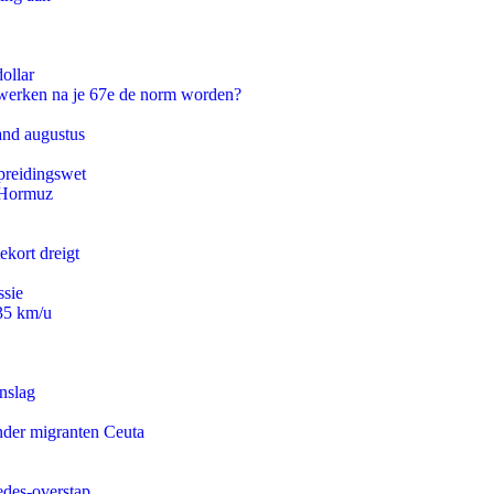
ollar
 werken na je 67e de norm worden?
and augustus
preidingswet
n Hormuz
ekort dreigt
ssie
235 km/u
nslag
onder migranten Ceuta
edes-overstap