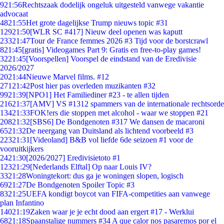
9
21:56
Rechtszaak dodelijk ongeluk uitgesteld vanwege vakantie
advocaat
48
21:55
Het grote dagelijkse Trump nieuws topic #31
129
21:50
[WLR SC #417] Nieuw deel openen was kaputt
233
21:47
Tour de France femmes 2026 #3 Tijd voor de borstcrawl
8
21:45
[gratis] Videogames Part 9: Gratis en free-to-play games!
32
21:45
[Voorspellen] Voorspel de eindstand van de Eredivisie
2026/2027
20
21:44
Nieuwe Marvel films. #12
271
21:42
Post hier pas overleden muzikanten #32
99
21:39
[NPO1] Het Familiediner #23 - te allen tijden
216
21:37
[AMV] VS #1312 spammers van de internationale rechtsorde
134
21:33
FOK!ers die stoppen met alcohol - waar we stoppen #21
208
21:32
[SBS6] De Bondgenoten #317 We dansen de macaroni
65
21:32
De neergang van Duitsland als lichtend voorbeeld #3
223
21:31
[Videoland] B&B vol liefde 6de seizoen #1 voor de
vooruitkijkers
24
21:30
[2026/2027] Eredivisietoto #1
123
21:29
[Nederlands Elftal] Op naar Louis IV?
33
21:28
Woningtekort: dus ga je woningen slopen, logisch
69
21:27
De Bondgenoten Spoiler Topic #3
83
21:25
UEFA kondigt boycot van FIFA-competities aan vanwege
plan Infantino
140
21:19
Zaken waar je je echt dood aan ergert #17 - Werklui
68
21:18
Spaanstalige nummers #34 A que calor nos pasaremos por el