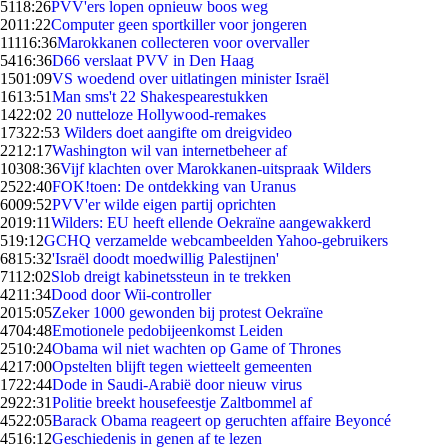
51
18:26
PVV'ers lopen opnieuw boos weg
20
11:22
Computer geen sportkiller voor jongeren
111
16:36
Marokkanen collecteren voor overvaller
54
16:36
D66 verslaat PVV in Den Haag
15
01:09
VS woedend over uitlatingen minister Israël
16
13:51
Man sms't 22 Shakespearestukken
14
22:02
20 nutteloze Hollywood-remakes
173
22:53
Wilders doet aangifte om dreigvideo
22
12:17
Washington wil van internetbeheer af
103
08:36
Vijf klachten over Marokkanen-uitspraak Wilders
25
22:40
FOK!toen: De ontdekking van Uranus
60
09:52
PVV'er wilde eigen partij oprichten
20
19:11
Wilders: EU heeft ellende Oekraïne aangewakkerd
5
19:12
GCHQ verzamelde webcambeelden Yahoo-gebruikers
68
15:32
'Israël doodt moedwillig Palestijnen'
71
12:02
Slob dreigt kabinetssteun in te trekken
42
11:34
Dood door Wii-controller
20
15:05
Zeker 1000 gewonden bij protest Oekraïne
47
04:48
Emotionele pedobijeenkomst Leiden
25
10:24
Obama wil niet wachten op Game of Thrones
42
17:00
Opstelten blijft tegen wietteelt gemeenten
17
22:44
Dode in Saudi-Arabië door nieuw virus
29
22:31
Politie breekt housefeestje Zaltbommel af
45
22:05
Barack Obama reageert op geruchten affaire Beyoncé
45
16:12
Geschiedenis in genen af te lezen