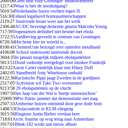
20
00:06
Geen straf voor Groningse 'modelwiettelers'
12
17:43
Waar is hier de nooduitgang?
50
10:54
Nederlandse bazen vechten tegen IS
5
16:30
Estland legaliseert homopartnerschappen
21
19:27
Snuivende leraar weer aan het werk
23
06:48
AC/DC bevestigt dementie gitarist Malcolm Young
7
17:59
Tropenartsen definitief niet besmet met ebola
37
22:55
Aardbeving gevoeld in centrum van Groningen
67
20:34
Het beste bier ter wereld is...
81
00:41
ChristenUnie bezorgd over optreden metalband
41
06:08
School onderzoekt snuivende docent
36
04:35
In januari mogelijk miljoen ebolapatiënten
58
13:51
Dood varkentje neergelegd voor moskee Frankrijk
8
23:22
Aaron Carter eindelijk klaar met Hilary Duff
24
02:05
Standbeeld Amy Winehouse onthuld
61
22:36
Racistische Pippi jaagt Zweden in de gordijnen
25
17:05
'Activision wil Take Two overnemen'
92
13:58
29 ebolapatiënten op de vlucht
19
07:50
Jan Jaap van der Wal is 'beetje mensenschuw'
259
09:39
Pro Patria: jammer dat demonstratie niet mag
25
07:33
Arnhemse huizen ontruimd door geur dode hont
14
08:53
Ebolacontrole in KLM-vliegtuig
30
15:56
Ringtone Justin Bieber verslaat beer
7
18:01
Arctic Sunrise op weg terug naar Amsterdam
19
17:01
Blink-182 werkt aan nieuw album