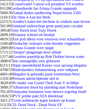
14
13:53
Conservatief Carson wil president VS worden
9
11:09
Geobsedeerde fan Ariana Grande opgepakt
56
00:39
Aantal doden aardbeving Nepal boven 2500
11
10:15
De Sims 4 Aan het Werk
22
15:51
Amiibo's halen het slechtste in winkels naar boven
5
01:09
Duitsland onderschept grote partij pure cocaïne
3
09:40
Tony Hawk teast Tony Hawk
26
09:10
Doutzen scheurt uit broekje
49
19:52
Een poll alleen voor vrouwen over schaamhaar
11
00:48
Verdachte verkoper witte heroïne vrijgelaten
28
09:09
Ariana Grande weer single
57
15:12
'Stroper' platgetrapt door olifant
12
17:46
Gestolen paardrijcap Britt Dekker boven water
30
00:07
Iets onmogelijks zien gebeuren
61
15:13
Nipte meerderheid Kamer voor opvang illegalen
47
00:55
Buitenlanders Johannesburg weer mikpunt
40
01:49
Illegalen in gekraakt pand Amsterdam-West
13
10:30
Persoon ademt bijtende stof in
36
20:45
Pc-trailer van Grand Theft Auto V in 60fps
30
09:37
Albanezen dood bij uitzetting naar Nederland
7
01:45
Netanyahu formateur voor nieuwe regering Israël
18
16:53
PVV politie pakt AFA kliederaar
34
11:27
Grote politieactie tegen krakers op komst
1
13:35
CD: Dead Neck - Dead Neck EP