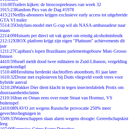
1
16:00
Trailers kijken: de bioscoopreleases van week 32
19
15:23
Random Pics van de Dag #1978
4
15:21
Netflix-abonnees krijgen exclusieve early access tot uitgebreide
GTA VI trailer
55
14:35
Onlyfans-model met G-cup wil als NASA-ambassadeur naar
maan
22
14:09
Huisarts per direct uit vak gezet om ernstig alcoholmisbruik
2
12:12
XBOX platform krijgt zijn eigen "Platinum" achievements dit
jaar
12
11:27
Capibara's lopen Braziliaans parlementsgebouw Mato Grosso
binnen
44
10:59
Israël meldt dood twee militairen in Zuid-Libanon, vergelding
aangekondigd
15
10:48
Hiroshima herdenkt slachtoffers atoombom, 81 jaar later
16
10:32
Drone met explosieven bij Duits vliegveld voedt vrees voor
hybride aanval
32
10:28
Wakker Dier dient klacht in tegen insectenfabriek Protix om
duurzaamheidsclaims
21
10:16
Iran en Oman eens over route Straat van Hormuz, VS
buitenspel
24
10:08
NAVO zet wegens Russische provocatie 250% meer
gevechtsvliegtuigen in
55
09:33
Waterschappen slaan alarm wegens droogte: Gereedschapskist
leeg
1
07:00
Forensics: Crime Scene Detective