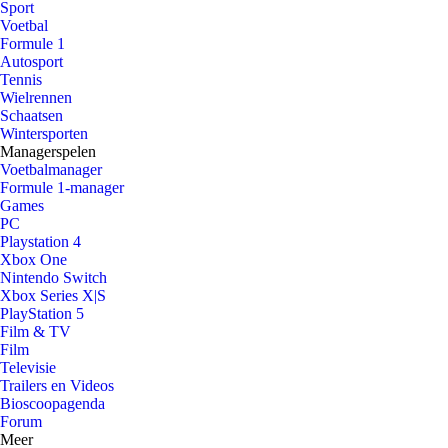
Sport
Voetbal
Formule 1
Autosport
Tennis
Wielrennen
Schaatsen
Wintersporten
Managerspelen
Voetbalmanager
Formule 1-manager
Games
PC
Playstation 4
Xbox One
Nintendo Switch
Xbox Series X|S
PlayStation 5
Film & TV
Film
Televisie
Trailers en Videos
Bioscoopagenda
Forum
Meer