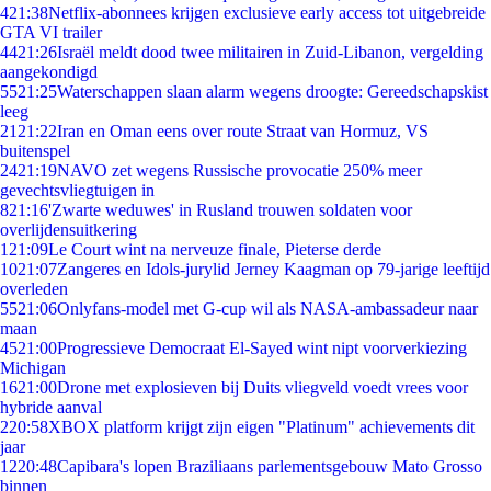
4
21:38
Netflix-abonnees krijgen exclusieve early access tot uitgebreide
GTA VI trailer
44
21:26
Israël meldt dood twee militairen in Zuid-Libanon, vergelding
aangekondigd
55
21:25
Waterschappen slaan alarm wegens droogte: Gereedschapskist
leeg
21
21:22
Iran en Oman eens over route Straat van Hormuz, VS
buitenspel
24
21:19
NAVO zet wegens Russische provocatie 250% meer
gevechtsvliegtuigen in
8
21:16
'Zwarte weduwes' in Rusland trouwen soldaten voor
overlijdensuitkering
1
21:09
Le Court wint na nerveuze finale, Pieterse derde
10
21:07
Zangeres en Idols-jurylid Jerney Kaagman op 79-jarige leeftijd
overleden
55
21:06
Onlyfans-model met G-cup wil als NASA-ambassadeur naar
maan
45
21:00
Progressieve Democraat El-Sayed wint nipt voorverkiezing
Michigan
16
21:00
Drone met explosieven bij Duits vliegveld voedt vrees voor
hybride aanval
2
20:58
XBOX platform krijgt zijn eigen "Platinum" achievements dit
jaar
12
20:48
Capibara's lopen Braziliaans parlementsgebouw Mato Grosso
binnen