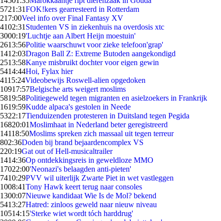
145
01:35
Marokkaantje ript dierenzaak in Gouda
57
21:31
FOK!kers gearresteerd in Rotterdam
2
17:00
Veel info over Final Fantasy XV
41
02:31
Studenten VS in ziekenhuis na overdosis xtc
30
00:19
'Luchtje aan Albert Heijn moestuin'
26
13:56
Politie waarschuwt voor zieke telefoon'grap'
14
12:03
Dragon Ball Z: Extreme Butoden aangekondigd
25
13:58
Kanye misbruikt dochter voor eigen gewin
54
14:44
Hoi, Fylax hier
41
15:24
Videobewijs Roswell-alien opgedoken
109
17:57
Belgische arts weigert moslims
58
19:58
Politiegeweld tegen migranten en asielzoekers in Frankrijk
16
19:59
Kudde alpaca's gestolen in Neede
53
22:17
Tienduizenden protesteren in Duitsland tegen Pegida
168
20:01
Moslimhaat in Nederland beter geregistreerd
141
18:50
Moslims spreken zich massaal uit tegen terreur
8
02:36
Doden bij brand bejaardencomplex VS
2
20:19
Gat out of Hell-musicaltrailer
14
14:36
Op ontdekkingsreis in geweldloze MMO
170
22:00
'Neonazi's belaagden anti-pieten'
74
10:29
PVV wil uiterlijk Zwarte Piet in wet vastleggen
10
08:41
Tony Hawk keert terug naar consoles
13
00:07
Nieuwe kandidaat Wie Is de Mol? bekend
54
13:27
Hatred: zinloos geweld naar nieuw niveau
105
14:15
'Sterke wiet wordt tóch harddrug'