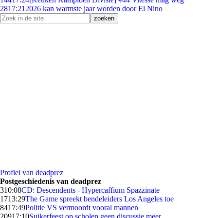
28
17:21
2026 kan warmste jaar worden door El Nino
Profiel van deadprez
Postgeschiedenis van deadprez
3
10:08
CD: Descendents - Hypercaffium Spazzinate
17
13:29
The Game spreekt bendeleiders Los Angeles toe
84
17:49
Politie VS vermoordt vooral mannen
209
17:10
Suikerfeest op scholen geen discussie meer