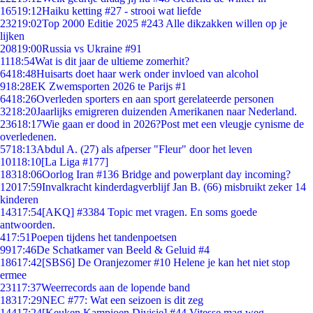
165
19:12
Haiku ketting #27 - strooi wat liefde
232
19:02
Top 2000 Editie 2025 #243 Alle dikzakken willen op je
lijken
208
19:00
Russia vs Ukraine #91
11
18:54
Wat is dit jaar de ultieme zomerhit?
64
18:48
Huisarts doet haar werk onder invloed van alcohol
9
18:28
EK Zwemsporten 2026 te Parijs #1
64
18:26
Overleden sporters en aan sport gerelateerde personen
32
18:20
Jaarlijks emigreren duizenden Amerikanen naar Nederland.
236
18:17
Wie gaan er dood in 2026?Post met een vleugje cynisme de
overledenen.
57
18:13
Abdul A. (27) als afperser "Fleur" door het leven
101
18:10
[La Liga #177]
183
18:06
Oorlog Iran #136 Bridge and powerplant day incoming?
120
17:59
Invalkracht kinderdagverblijf Jan B. (66) misbruikt zeker 14
kinderen
143
17:54
[AKQ] #3384 Topic met vragen. En soms goede
antwoorden.
4
17:51
Poepen tijdens het tandenpoetsen
99
17:46
De Schatkamer van Beeld & Geluid #4
186
17:42
[SBS6] De Oranjezomer #10 Helene je kan het niet stop
ermee
231
17:37
Weerrecords aan de lopende band
183
17:29
NEC #77: Wat een seizoen is dit zeg
144
17:24
[Keuken Kampioen Divisie] #44 Vitesse mag weg