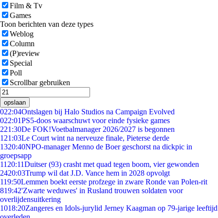
Film & Tv
Games
Toon berichten van deze types
Weblog
Column
(P)review
Special
Poll
Scrollbar gebruiken
opslaan
0
22:04
Ontslagen bij Halo Studios na Campaign Evolved
0
22:01
PS5-doos waarschuwt voor einde fysieke games
2
21:30
De FOK!Voetbalmanager 2026/2027 is begonnen
1
21:03
Le Court wint na nerveuze finale, Pieterse derde
13
20:40
NPO-manager Menno de Boer geschorst na dickpic in
groepsapp
11
20:11
Duitser (93) crasht met quad tegen boom, vier gewonden
24
20:03
Trump wil dat J.D. Vance hem in 2028 opvolgt
1
19:50
Lemmen boekt eerste profzege in zware Ronde van Polen-rit
8
19:42
'Zwarte weduwes' in Rusland trouwen soldaten voor
overlijdensuitkering
10
18:20
Zangeres en Idols-jurylid Jerney Kaagman op 79-jarige leeftijd
overleden