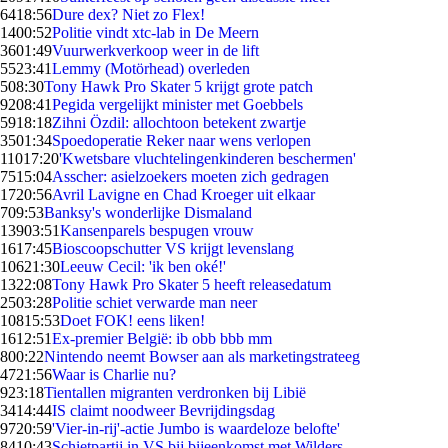
64
18:56
Dure dex? Niet zo Flex!
14
00:52
Politie vindt xtc-lab in De Meern
36
01:49
Vuurwerkverkoop weer in de lift
55
23:41
Lemmy (Motörhead) overleden
5
08:30
Tony Hawk Pro Skater 5 krijgt grote patch
92
08:41
Pegida vergelijkt minister met Goebbels
59
18:18
Zihni Özdil: allochtoon betekent zwartje
35
01:34
Spoedoperatie Reker naar wens verlopen
110
17:20
'Kwetsbare vluchtelingenkinderen beschermen'
75
15:04
Asscher: asielzoekers moeten zich gedragen
17
20:56
Avril Lavigne en Chad Kroeger uit elkaar
7
09:53
Banksy's wonderlijke Dismaland
139
03:51
Kansenparels bespugen vrouw
16
17:45
Bioscoopschutter VS krijgt levenslang
106
21:30
Leeuw Cecil: 'ik ben oké!'
13
22:08
Tony Hawk Pro Skater 5 heeft releasedatum
25
03:28
Politie schiet verwarde man neer
108
15:53
Doet FOK! eens liken!
16
12:51
Ex-premier België: ib obb bbb mm
8
00:22
Nintendo neemt Bowser aan als marketingstrateeg
47
21:56
Waar is Charlie nu?
9
23:18
Tientallen migranten verdronken bij Libië
34
14:44
IS claimt noodweer Bevrijdingsdag
97
20:59
'Vier-in-rij'-actie Jumbo is waardeloze belofte'
84
10:43
Schietpartij in VS bij bijeenkomst met Wilders