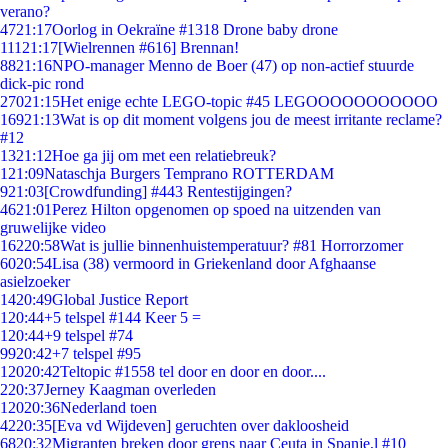
verano?
47
21:17
Oorlog in Oekraïne #1318 Drone baby drone
111
21:17
[Wielrennen #616] Brennan!
88
21:16
NPO-manager Menno de Boer (47) op non-actief stuurde
dick-pic rond
270
21:15
Het enige echte LEGO-topic #45 LEGOOOOOOOOOOO
169
21:13
Wat is op dit moment volgens jou de meest irritante reclame?
#12
13
21:12
Hoe ga jij om met een relatiebreuk?
1
21:09
Nataschja Burgers Temprano ROTTERDAM
9
21:03
[Crowdfunding] #443 Rentestijgingen?
46
21:01
Perez Hilton opgenomen op spoed na uitzenden van
gruwelijke video
162
20:58
Wat is jullie binnenhuistemperatuur? #81 Horrorzomer
60
20:54
Lisa (38) vermoord in Griekenland door Afghaanse
asielzoeker
14
20:49
Global Justice Report
1
20:44
+5 telspel #144 Keer 5 =
1
20:44
+9 telspel #74
99
20:42
+7 telspel #95
120
20:42
Teltopic #1558 tel door en door en door....
2
20:37
Jerney Kaagman overleden
120
20:36
Nederland toen
42
20:35
[Eva vd Wijdeven] geruchten over dakloosheid
68
20:32
Migranten breken door grens naar Ceuta in Spanje,l #10