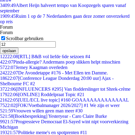
34
09:49
Albert Heijn halveert tempo van Koopzegels sparen vanaf
september
19
09:45
Ruim 1 op de 7 Nederlanders gaan deze zomer onverzekerd
op reis
Forum
Forum
Scrollbar gebruiken
opslaan
122
22:08
[RTL] B&B vol liefde 6de seizoen #4
4
22:07
Pinda-allergie? Andermans poep slikken helpt misschien
57
22:07
Jerney Kaagman overleden
242
22:07
De Avondetappe #176 - Met Ellen ten Damme.
186
22:07
[Conference League Donderdag 20:00 uur] Ajax -
Shelbourne FC #2
37
22:06
[INFLUENCERS #295] Van flodderslinger tot Shrek-crème
179
22:06
[ONLINE] Roddelpraat Topic #21
216
22:05
[UEL/ECL live topic] #160 GOAAAAAAAAAAAAAL
75
22:02
[FOK!Voetbalmanager 2026/2027] #1 We zijn er weer
5
21:59
Vrouwen willen geen man meer #30
5
21:58
[Boekbespreking] Yesteryear - Caro Claire Burke
99
21:57
Progressieve Democraat El-Sayed wint nipt voorverkiezing
Michigan
193
21:57
Politieke meme's en spotprenten #11