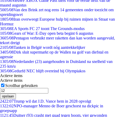
1
05/08
Nieuwe XBOX Game Pass titels voor de eerste helft van de
maand augustus
50
05/08
Van den Brink zet nog eens 14 gemeenten onder toezicht om
spreidingswet
18
05/08
Iran overweegt Europese hulp bij ruimen mijnen in Straat van
Hormuz
3
05/08
EA Sports FC 27 toont The Grounds-modus
1
05/08
Gears of War: E-Day open beta begint 6 augustus
36
05/08
Pentagon verbruikt meer raketten dan kan worden aangevuld,
tekort dreigt
21
05/08
Tanken in België wordt nóg aantrekkelijker
34
05/08
Dirk sluit supermarkt op de Wallen na golf van diefstal en
agressie
13
05/08
Nederlander (23) aangehouden in Duitsland na snelheid van
235 km/u
3
05/08
Gedurfd NEC blijft overeind bij Olympiakos
Actieve items
Actieve items
Scrollbar gebruiken
opslaan
24
22:07
Trump wil dat J.D. Vance hem in 2028 opvolgt
13
22:02
NPO-manager Menno de Boer geschorst na dickpic in
groepsapp
11
21:45
Duitser (93) crasht met quad tegen boom, vier gewonden