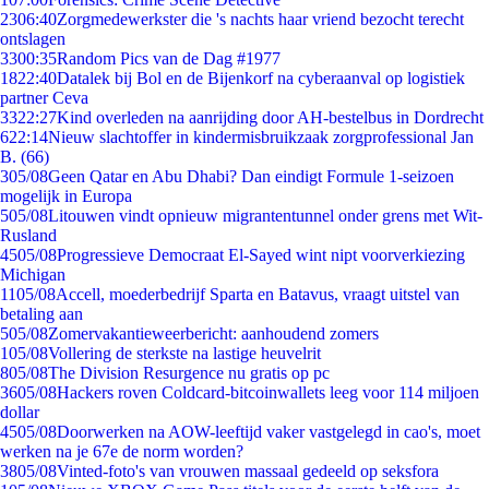
23
06:40
Zorgmedewerkster die 's nachts haar vriend bezocht terecht
ontslagen
33
00:35
Random Pics van de Dag #1977
18
22:40
Datalek bij Bol en de Bijenkorf na cyberaanval op logistiek
partner Ceva
33
22:27
Kind overleden na aanrijding door AH-bestelbus in Dordrecht
6
22:14
Nieuw slachtoffer in kindermisbruikzaak zorgprofessional Jan
B. (66)
3
05/08
Geen Qatar en Abu Dhabi? Dan eindigt Formule 1-seizoen
mogelijk in Europa
5
05/08
Litouwen vindt opnieuw migrantentunnel onder grens met Wit-
Rusland
45
05/08
Progressieve Democraat El-Sayed wint nipt voorverkiezing
Michigan
11
05/08
Accell, moederbedrijf Sparta en Batavus, vraagt uitstel van
betaling aan
5
05/08
Zomervakantieweerbericht: aanhoudend zomers
1
05/08
Vollering de sterkste na lastige heuvelrit
8
05/08
The Division Resurgence nu gratis op pc
36
05/08
Hackers roven Coldcard-bitcoinwallets leeg voor 114 miljoen
dollar
45
05/08
Doorwerken na AOW-leeftijd vaker vastgelegd in cao's, moet
werken na je 67e de norm worden?
38
05/08
Vinted-foto's van vrouwen massaal gedeeld op seksfora