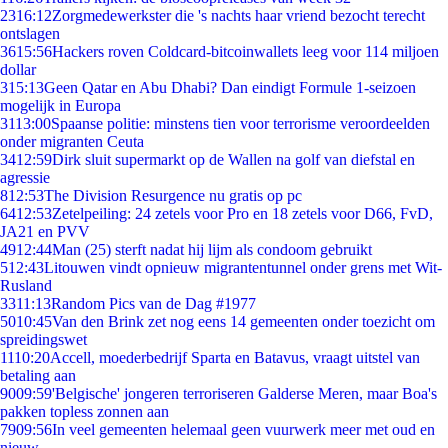
23
16:12
Zorgmedewerkster die 's nachts haar vriend bezocht terecht
ontslagen
36
15:56
Hackers roven Coldcard-bitcoinwallets leeg voor 114 miljoen
dollar
3
15:13
Geen Qatar en Abu Dhabi? Dan eindigt Formule 1-seizoen
mogelijk in Europa
31
13:00
Spaanse politie: minstens tien voor terrorisme veroordeelden
onder migranten Ceuta
34
12:59
Dirk sluit supermarkt op de Wallen na golf van diefstal en
agressie
8
12:53
The Division Resurgence nu gratis op pc
64
12:53
Zetelpeiling: 24 zetels voor Pro en 18 zetels voor D66, FvD,
JA21 en PVV
49
12:44
Man (25) sterft nadat hij lijm als condoom gebruikt
5
12:43
Litouwen vindt opnieuw migrantentunnel onder grens met Wit-
Rusland
33
11:13
Random Pics van de Dag #1977
50
10:45
Van den Brink zet nog eens 14 gemeenten onder toezicht om
spreidingswet
11
10:20
Accell, moederbedrijf Sparta en Batavus, vraagt uitstel van
betaling aan
90
09:59
'Belgische' jongeren terroriseren Galderse Meren, maar Boa's
pakken topless zonnen aan
79
09:56
In veel gemeenten helemaal geen vuurwerk meer met oud en
nieuw