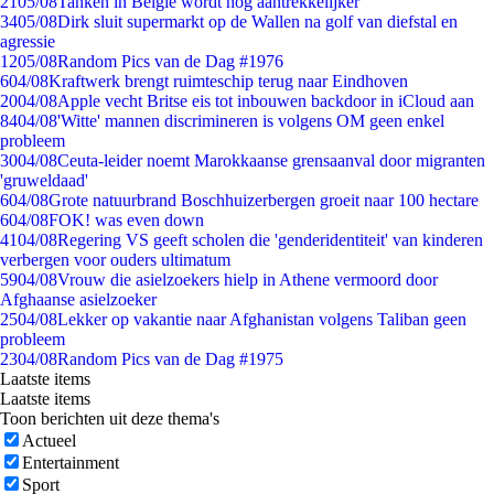
21
05/08
Tanken in België wordt nóg aantrekkelijker
34
05/08
Dirk sluit supermarkt op de Wallen na golf van diefstal en
agressie
12
05/08
Random Pics van de Dag #1976
6
04/08
Kraftwerk brengt ruimteschip terug naar Eindhoven
20
04/08
Apple vecht Britse eis tot inbouwen backdoor in iCloud aan
84
04/08
'Witte' mannen discrimineren is volgens OM geen enkel
probleem
30
04/08
Ceuta-leider noemt Marokkaanse grensaanval door migranten
'gruweldaad'
6
04/08
Grote natuurbrand Boschhuizerbergen groeit naar 100 hectare
6
04/08
FOK! was even down
41
04/08
Regering VS geeft scholen die 'genderidentiteit' van kinderen
verbergen voor ouders ultimatum
59
04/08
Vrouw die asielzoekers hielp in Athene vermoord door
Afghaanse asielzoeker
25
04/08
Lekker op vakantie naar Afghanistan volgens Taliban geen
probleem
23
04/08
Random Pics van de Dag #1975
Laatste items
Laatste items
Toon berichten uit deze thema's
Actueel
Entertainment
Sport