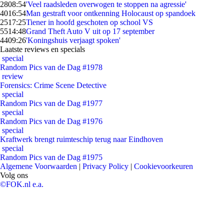
28
08:54
'Veel raadsleden overwogen te stoppen na agressie'
40
16:54
Man gestraft voor ontkenning Holocaust op spandoek
25
17:25
Tiener in hoofd geschoten op school VS
55
14:48
Grand Theft Auto V uit op 17 september
44
09:26
'Koningshuis verjaagt spoken'
Laatste reviews en specials
special
Random Pics van de Dag #1978
review
Forensics: Crime Scene Detective
special
Random Pics van de Dag #1977
special
Random Pics van de Dag #1976
special
Kraftwerk brengt ruimteschip terug naar Eindhoven
special
Random Pics van de Dag #1975
Algemene Voorwaarden
|
Privacy Policy
|
Cookievoorkeuren
Volg ons
©FOK.nl e.a.