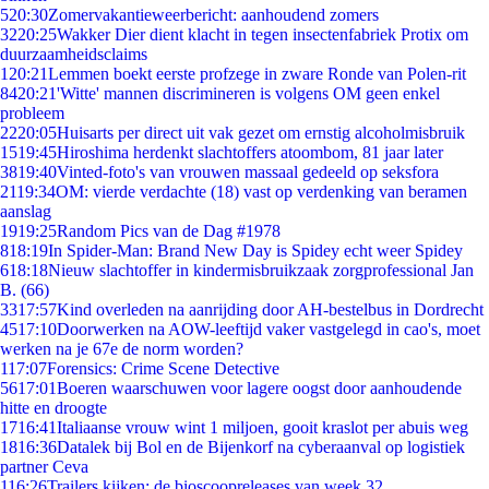
5
20:30
Zomervakantieweerbericht: aanhoudend zomers
32
20:25
Wakker Dier dient klacht in tegen insectenfabriek Protix om
duurzaamheidsclaims
1
20:21
Lemmen boekt eerste profzege in zware Ronde van Polen-rit
84
20:21
'Witte' mannen discrimineren is volgens OM geen enkel
probleem
22
20:05
Huisarts per direct uit vak gezet om ernstig alcoholmisbruik
15
19:45
Hiroshima herdenkt slachtoffers atoombom, 81 jaar later
38
19:40
Vinted-foto's van vrouwen massaal gedeeld op seksfora
21
19:34
OM: vierde verdachte (18) vast op verdenking van beramen
aanslag
19
19:25
Random Pics van de Dag #1978
8
18:19
In Spider-Man: Brand New Day is Spidey echt weer Spidey
6
18:18
Nieuw slachtoffer in kindermisbruikzaak zorgprofessional Jan
B. (66)
33
17:57
Kind overleden na aanrijding door AH-bestelbus in Dordrecht
45
17:10
Doorwerken na AOW-leeftijd vaker vastgelegd in cao's, moet
werken na je 67e de norm worden?
1
17:07
Forensics: Crime Scene Detective
56
17:01
Boeren waarschuwen voor lagere oogst door aanhoudende
hitte en droogte
17
16:41
Italiaanse vrouw wint 1 miljoen, gooit kraslot per abuis weg
18
16:36
Datalek bij Bol en de Bijenkorf na cyberaanval op logistiek
partner Ceva
1
16:26
Trailers kijken: de bioscoopreleases van week 32