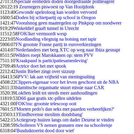
27
11:33
Speciale eenheden doden doorgedraaide politieagent
201
22:19
Zeurnegers piswoest op Van Hooijdonk
11
23:40
Gewonde speleoloog kan worden vervoerd
16
00:54
Doden bij schietpartij op school in Oregon
14
21:47
Vooralsnog geen maatregelen op Pinkpop om noodweer
9
19:29
Winkeldief graaft tunnel in Utrecht
115
12:58
FOK!ker vermoordt wesp
22
23:05
Noodlanding vliegtuig na botsing met tapir
59
06:07
FN grootste Franse partij in euroverkiezingen
43
14:07
Nederlanders met berg XTC op weg naar Ibiza gesnapt
85
11:50
Wilders roept Marokkanen op: stem PVV
75
11:10
'Kraakpand is participatiesamenleving'
27
09:49
Actrice doet het met spook
22
12:42
Justin Bieber zingt over sizzurp
164
13:56
PVV: lak aan vrijheid van meningsuiting
45
08:22
Clippers-eigenaar voor het leven geschorst uit de NBA
26
11:33
Islamitische organisatie stuurt missie naar CAR
35
20:39
Lokfiets leidt tot steeds meer aanhoudingen
118
19:53
D66 gaat gratis xtc-pillen uitdelen
43
21:00
FOK!nu: grootste telescoop ooit
76
01:53
'Moeten pedo's dan seks met paarden verheerlijken?'
235
03:13
'Eindhovense moslims doodsbang'
54
22:15
Actiegroep huizen langs om dader Deurne te vinden
12
08:59
Scholieren VS nemen granaten mee na schoolreisje
63
18:04
'Busduiktoerist dood door wiet'