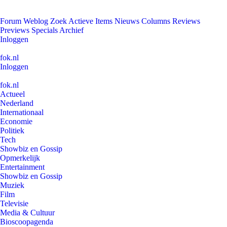
Forum
Weblog
Zoek
Actieve Items
Nieuws
Columns
Reviews
Previews
Specials
Archief
Inloggen
fok.nl
Inloggen
fok.nl
Actueel
Nederland
Internationaal
Economie
Politiek
Tech
Showbiz en Gossip
Opmerkelijk
Entertainment
Showbiz en Gossip
Muziek
Film
Televisie
Media & Cultuur
Bioscoopagenda