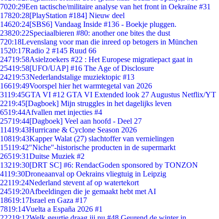
70
20:29
Een tactische/militaire analyse van het front in Oekraïne #31
178
20:28
[PlayStation #184] Nieuw deel
146
20:24
[SBS6] Vandaag Inside #136 - Boekje pluggen.
238
20:22
Speciaalbieren #80: another one bites the dust
7
20:18
Levenslang voor man die inreed op betogers in München
15
20:17
Radio 2 #145 Ruud 66
247
19:58
Asielzoekers #22 : Het Europese migratiepact gaat in
254
19:58
[UFO/UAP] #16 The Age of Disclosure
242
19:53
Nederlandstalige muziektopic #13
166
19:49
Voorspel hier het warmtegetal van 2026
31
19:45
GTA VI #12 GTA VI Extended look 27 Augustus Netflix/YT
22
19:45
[Dagboek] Mijn struggles in het dagelijks leven
65
19:44
Afvallen met injecties #4
257
19:44
[Dagboek] Veel aan hoofd - Deel 27
114
19:43
Hurricane & Cyclone Season 2026
108
19:43
Kapper Walat (27) slachtoffer van vernielingen
151
19:42
"Niche"-historische producten in de supermarkt
265
19:31
Duitse Muziek #2
132
19:30
[DRT SC] #6: RendacGoden sponsored by TONZON
41
19:30
Droneaanval op Oekrains vliegtuig in Leipzig
221
19:24
Nederland stevent af op watertekort
245
19:20
Afbeeldingen die je gemaakt hebt met AI
186
19:17
Israel en Gaza #17
78
19:14
Vuelta a España 2026 #1
222
19:12
Welk geurtje draag jij nu #48 Geurend de winter in