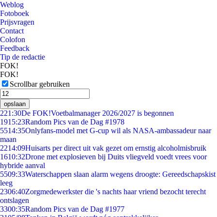
Weblog
Fotoboek
Prijsvragen
Contact
Colofon
Feedback
Tip de redactie
FOK!
FOK!
Scrollbar gebruiken
opslaan
2
21:30
De FOK!Voetbalmanager 2026/2027 is begonnen
19
15:23
Random Pics van de Dag #1978
55
14:35
Onlyfans-model met G-cup wil als NASA-ambassadeur naar
maan
22
14:09
Huisarts per direct uit vak gezet om ernstig alcoholmisbruik
16
10:32
Drone met explosieven bij Duits vliegveld voedt vrees voor
hybride aanval
55
09:33
Waterschappen slaan alarm wegens droogte: Gereedschapskist
leeg
23
06:40
Zorgmedewerkster die 's nachts haar vriend bezocht terecht
ontslagen
33
00:35
Random Pics van de Dag #1977