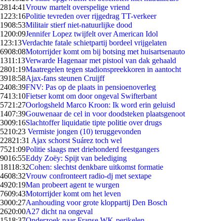
28
14:41
Vrouw martelt overspelige vriend
12
23:16
Politie tevreden over rijgedrag TT-verkeer
19
08:53
Militair stierf niet-natuurlijke dood
12
00:09
Jennifer Lopez twijfelt over American Idol
1
23:13
Verdachte fatale schietpartij bordeel vrijgelaten
69
08:08
Motorrijder komt om bij botsing met huisartsenauto
13
11:13
Verwarde Hagenaar met pistool van dak gehaald
28
01:19
Maatregelen tegen stadionspreekkoren in aantocht
39
18:58
Ajax-fans steunen Cruijff
24
08:39
FNV: Pas op de plaats in pensioenoverleg
74
13:10
Fietser komt om door ongeval Swifterbant
57
21:27
Oorlogsheld Marco Kroon: Ik word erin geluisd
14
07:39
Gouwenaar de cel in voor doodsteken plaatsgenoot
30
09:16
Slachtoffer liquidatie tipte politie over drugs
52
10:23
Vermiste jongen (10) teruggevonden
228
21:31
Ajax schorst Suárez toch wel
75
21:09
Politie slaags met driehonderd feestgangers
90
16:55
Eddy Zoëy: Spijt van belediging
181
18:32
Cohen: slechtst denkbare uitkomst formatie
46
08:32
Vrouw confronteert radio-dj met sextape
49
20:19
Man probeert agent te wurgen
76
09:43
Motorrijder komt om het leven
30
00:27
Aanhouding voor grote kloppartij Den Bosch
26
20:00
A27 dicht na ongeval
15
18:37
Onderzoek naar Franse WK-perikelen