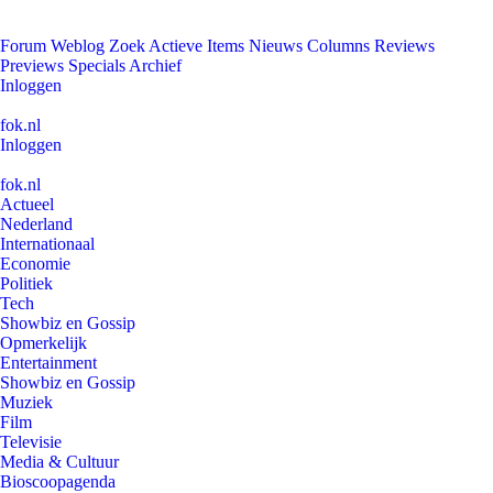
Forum
Weblog
Zoek
Actieve Items
Nieuws
Columns
Reviews
Previews
Specials
Archief
Inloggen
fok.nl
Inloggen
fok.nl
Actueel
Nederland
Internationaal
Economie
Politiek
Tech
Showbiz en Gossip
Opmerkelijk
Entertainment
Showbiz en Gossip
Muziek
Film
Televisie
Media & Cultuur
Bioscoopagenda