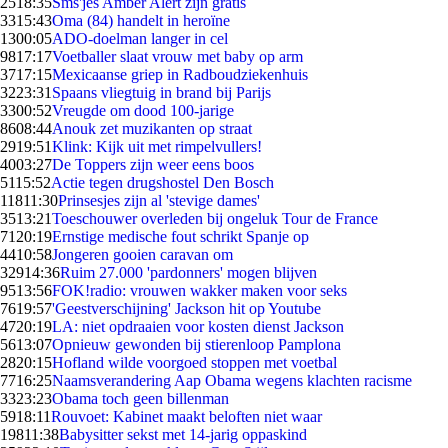
25
18:35
Sms'jes Amber Alert zijn gratis
33
15:43
Oma (84) handelt in heroïne
13
00:05
ADO-doelman langer in cel
98
17:17
Voetballer slaat vrouw met baby op arm
37
17:15
Mexicaanse griep in Radboudziekenhuis
32
23:31
Spaans vliegtuig in brand bij Parijs
33
00:52
Vreugde om dood 100-jarige
86
08:44
Anouk zet muzikanten op straat
29
19:51
Klink: Kijk uit met rimpelvullers!
40
03:27
De Toppers zijn weer eens boos
51
15:52
Actie tegen drugshostel Den Bosch
118
11:30
Prinsesjes zijn al 'stevige dames'
35
13:21
Toeschouwer overleden bij ongeluk Tour de France
71
20:19
Ernstige medische fout schrikt Spanje op
44
10:58
Jongeren gooien caravan om
329
14:36
Ruim 27.000 'pardonners' mogen blijven
95
13:56
FOK!radio: vrouwen wakker maken voor seks
76
19:57
'Geestverschijning' Jackson hit op Youtube
47
20:19
LA: niet opdraaien voor kosten dienst Jackson
56
13:07
Opnieuw gewonden bij stierenloop Pamplona
28
20:15
Hofland wilde voorgoed stoppen met voetbal
77
16:25
Naamsverandering Aap Obama wegens klachten racisme
33
23:23
Obama toch geen billenman
59
18:11
Rouvoet: Kabinet maakt beloften niet waar
198
11:38
Babysitter sekst met 14-jarig oppaskind