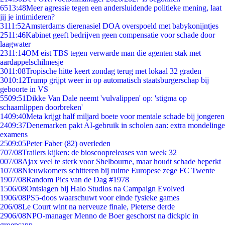
65
13:48
Meer agressie tegen een andersluidende politieke mening, laat
jij je intimideren?
31
11:52
Amsterdams dierenasiel DOA overspoeld met babykonijntjes
25
11:46
Kabinet geeft bedrijven geen compensatie voor schade door
laagwater
23
11:14
OM eist TBS tegen verwarde man die agenten stak met
aardappelschilmesje
30
11:08
Tropische hitte keert zondag terug met lokaal 32 graden
30
10:12
Trump grijpt weer in op automatisch staatsburgerschap bij
geboorte in VS
55
09:51
Dikke Van Dale neemt 'vulvalippen' op: 'stigma op
schaamlippen doorbreken'
14
09:40
Meta krijgt half miljard boete voor mentale schade bij jongeren
24
09:37
Denemarken pakt AI-gebruik in scholen aan: extra mondelinge
examens
25
09:05
Peter Faber (82) overleden
7
07/08
Trailers kijken: de bioscoopreleases van week 32
0
07/08
Ajax veel te sterk voor Shelbourne, maar houdt schade beperkt
1
07/08
Nieuwkomers schitteren bij ruime Europese zege FC Twente
19
07/08
Random Pics van de Dag #1978
15
06/08
Ontslagen bij Halo Studios na Campaign Evolved
19
06/08
PS5-doos waarschuwt voor einde fysieke games
2
06/08
Le Court wint na nerveuze finale, Pieterse derde
29
06/08
NPO-manager Menno de Boer geschorst na dickpic in
groepsapp