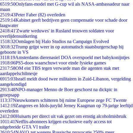
65
19:50
Onlyfans-model met G-cup wil als NASA-ambassadeur naar
maan
25
19:43
Peter Faber (82) overleden
25
19:14
Kabinet geeft bedrijven geen compensatie voor schade door
laagwater
24
18:41
'Zwarte weduwes' in Rusland trouwen soldaten voor
overlijdensuitkering
15
18:32
Ontslagen bij Halo Studios na Campaign Evolved
30
18:32
Trump grijpt weer in op automatisch staatsburgerschap bij
geboorte in VS
31
18:19
Amsterdams dierenasiel DOA overspoeld met babykonijntjes
19
18:06
PS5-doos waarschuwt voor einde fysieke games
23
17:58
OM eist TBS tegen verwarde man die agenten stak met
aardappelschilmesje
69
15:03
Israël meldt dood twee militairen in Zuid-Libanon, vergelding
aangekondigd
29
13:48
NPO-manager Menno de Boer geschorst na dickpic in
groepsapp
1
13:37
Nieuwkomers schitteren bij ruime Europese zege FC Twente
14
12:19
Zangeres en Idols-jurylid Jerney Kaagman op 79-jarige leeftijd
overleden
24
12:00
Huisarts per direct uit vak gezet om ernstig alcoholmisbruik
10
11:41
Netflix-abonnees krijgen exclusieve early access tot
uitgebreide GTA VI trailer
26
10:54
NAVO zet wegens Russische provocatie 250% meer