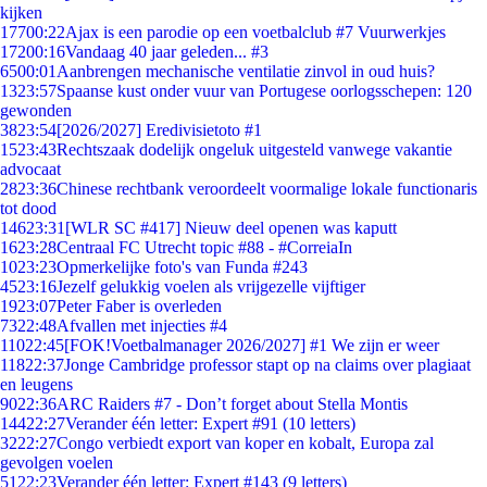
kijken
177
00:22
Ajax is een parodie op een voetbalclub #7 Vuurwerkjes
172
00:16
Vandaag 40 jaar geleden... #3
65
00:01
Aanbrengen mechanische ventilatie zinvol in oud huis?
13
23:57
Spaanse kust onder vuur van Portugese oorlogsschepen: 120
gewonden
38
23:54
[2026/2027] Eredivisietoto #1
15
23:43
Rechtszaak dodelijk ongeluk uitgesteld vanwege vakantie
advocaat
28
23:36
Chinese rechtbank veroordeelt voormalige lokale functionaris
tot dood
146
23:31
[WLR SC #417] Nieuw deel openen was kaputt
16
23:28
Centraal FC Utrecht topic #88 - #CorreiaIn
10
23:23
Opmerkelijke foto's van Funda #243
45
23:16
Jezelf gelukkig voelen als vrijgezelle vijftiger
19
23:07
Peter Faber is overleden
73
22:48
Afvallen met injecties #4
110
22:45
[FOK!Voetbalmanager 2026/2027] #1 We zijn er weer
118
22:37
Jonge Cambridge professor stapt op na claims over plagiaat
en leugens
90
22:36
ARC Raiders #7 - Don’t forget about Stella Montis
144
22:27
Verander één letter: Expert #91 (10 letters)
32
22:27
Congo verbiedt export van koper en kobalt, Europa zal
gevolgen voelen
51
22:23
Verander één letter: Expert #143 (9 letters)