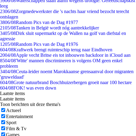
59
06/08
Waterschappen slaan alarm wegens droogte: Gereedschapskist
leeg
23
06/08
Zorgmedewerkster die 's nachts haar vriend bezocht terecht
ontslagen
38
06/08
Random Pics van de Dag #1977
21
05/08
Tanken in België wordt nóg aantrekkelijker
34
05/08
Dirk sluit supermarkt op de Wallen na golf van diefstal en
agressie
12
05/08
Random Pics van de Dag #1976
6
04/08
Kraftwerk brengt ruimteschip terug naar Eindhoven
20
04/08
Apple vecht Britse eis tot inbouwen backdoor in iCloud aan
85
04/08
'Witte' mannen discrimineren is volgens OM geen enkel
probleem
34
04/08
Ceuta-leider noemt Marokkaanse grensaanval door migranten
'gruweldaad'
6
04/08
Grote natuurbrand Boschhuizerbergen groeit naar 100 hectare
6
04/08
FOK! was even down
Laatste items
Laatste items
Toon berichten uit deze thema's
Actueel
Entertainment
Sport
Film & Tv
Games