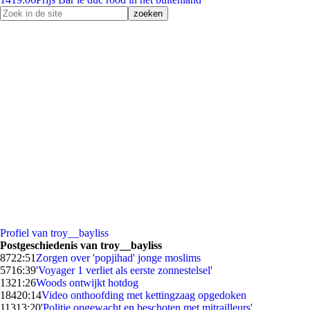
Profiel van troy__bayliss
Postgeschiedenis van troy__bayliss
87
22:51
Zorgen over 'popjihad' jonge moslims
57
16:39
'Voyager 1 verliet als eerste zonnestelsel'
13
21:26
Woods ontwijkt hotdog
184
20:14
Video onthoofding met kettingzaag opgedoken
113
13:20
'Politie opgewacht en beschoten met mitrailleurs'