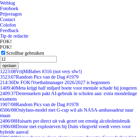
Weblog
Fotoboek
Prijsvragen
Contact
Colofon
Feedback
Tip de redactie
FOK!
FOK!
Scrollbar gebruiken
opslaan
12
23:08
VrijMiBabes #316 (not very sfw!)
35
23:07
Random Pics van de Dag #1979
2
14:30
De FOK!Voetbalmanager 2026/2027 is begonnen
14
09:40
Meta krijgt half miljard boete voor mentale schade bij jongeren
24
09:37
Denemarken pakt AI-gebruik in scholen aan: extra mondelinge
examens
19
07/08
Random Pics van de Dag #1978
65
06/08
Onlyfans-model met G-cup wil als NASA-ambassadeur naar
maan
24
06/08
Huisarts per direct uit vak gezet om ernstig alcoholmisbruik
19
06/08
Drone met explosieven bij Duits vliegveld voedt vrees voor
hybride aanval