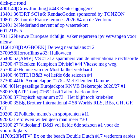
dick-pic rond
40
01:40
[Crowdfunding] #443 Rentestijgingen?
134
01:36
[DRT SC] #6: RendacGoden sponsored by TONZON
198
01:28
Tour de France femmes 2026 #4 op de Ventoux
224
01:24
Nederland stevent af op watertekort
6
01:21
Ps 5
7
01:12
Nieuwe Europese richtlijn: vaker repareren ipv vervangen voor
nieuw
116
01:03
[DAGBOEK] De weg naar balans #12
37
00:58
Horrorfilms #33: Halloween
254
00:52
[AMV] VS #1312 spammers van de internationale rechtsorde
173
00:47
[Keuken Kampioen Divisie] #44 Vitesse mag weg
257
00:47
Hennie van der Most failliet verklaard
184
00:46
[RTL] B&B vol liefde 6de seizoen #4
273
00:44
De Avondetappe #176 - Met Ellen ten Damme.
4
00:40
Het gezellige Eurojackpot KNVB Bekertopic 2026/27 #1
58
00:39
[ATP Tour] #169 Tosti Tallon back on fire
276
00:37
Tropisch aquarium #73 - Het blijft toch kriebelen.
186
00:35
Big Brother International # 56 Worlds RLS, BBs, GH, GF,
OT
202
00:32
Politieke meme's en spotprenten #11
92
00:31
Vrouwen willen geen man meer #30
251
00:27
[Videoland] B&B vol liefde 6de seizoen #1 voor de
vooruitkijkers
117
00:23
[MTV] Ex on the beach Double Dutch #17 wederom aapjes