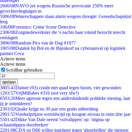
buitenspel
26
06/08
NAVO zet wegens Russische provocatie 250% meer
gevechtsvliegtuigen in
59
06/08
Waterschappen slaan alarm wegens droogte: Gereedschapskist
leeg
1
06/08
Forensics: Crime Scene Detective
23
06/08
Zorgmedewerkster die 's nachts haar vriend bezocht terecht
ontslagen
38
06/08
Random Pics van de Dag #1977
18
05/08
Datalek bij Bol en de Bijenkorf na cyberaanval op logistiek
partner Ceva
Actieve items
Actieve items
Scrollbar gebruiken
opslaan
38
05:41
Duitser (93) crasht met quad tegen boom, vier gewonden
12
03:57
VrijMiBabes #316 (not very sfw!)
65
03:26
Meer agressie tegen een andersluidende politieke mening, laat
jij je intimideren?
23
03:02
Quake krijgt na 30 jaar een gratis uitbreiding
29
01:55
Voedselprijzen wereldwijd op hoogste niveau in ruim drie jaar
55
01:42
Dikke Van Dale neemt 'vulvalippen' op: 'stigma op
schaamlippen doorbreken'
22
01:08
CDA en D66 willen ingrijpen tegen 'gluurbrillen' die mensen