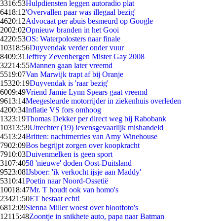
33
16:53
Hulpdiensten leggen autoradio plat
64
18:12
'Overvallen paar was illegaal bezig'
46
20:12
Advocaat per abuis besmeurd op Google
20
02:02
Opnieuw branden in het Gooi
42
20:53
OS: Waterpolosters naar finale
103
18:56
Duyvendak verder onder vuur
84
09:31
Jeffrey Zevenbergen Mister Gay 2008
322
14:55
Mannen gaan later vreemd
55
19:07
Van Marwijk trapt af bij Oranje
153
20:19
Duyvendak is 'raar bezig'
60
09:49
Vriend Jamie Lynn Spears gaat vreemd
96
13:14
Meegesleurde motorrijder in ziekenhuis overleden
42
00:34
Inflatie VS fors omhoog
13
23:19
Thomas Dekker per direct weg bij Rabobank
103
13:59
Utrechter (19) levensgevaarlijk mishandeld
45
13:24
Britten: nachtmerries van Amy Winehouse
79
02:09
Bos begrijpt zorgen over koopkracht
79
10:03
Duivenmelken is geen sport
31
07:40
58 'nieuwe' doden Oost-Duitsland
95
23:08
IJsboer: 'ik verkocht ijsje aan Maddy'
53
10:41
Poetin naar Noord-Ossetië
100
18:47
Mr. T houdt ook van homo's
234
21:50
ET bestaat echt!
68
12:09
Sienna Miller woest over blootfoto's
121
15:48
Zoontje in snikhete auto, papa naar Batman