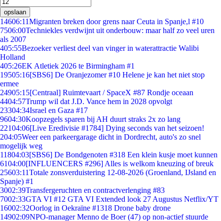
opslaan
146
06:11
Migranten breken door grens naar Ceuta in Spanje,l #10
75
06:00
Techniekles verdwijnt uit onderbouw: maar half zo veel uren
als 2007
4
05:55
Bezoeker verliest deel van vinger in waterattractie Walibi
Holland
4
05:26
EK Atletiek 2026 te Birmingham #1
195
05:16
[SBS6] De Oranjezomer #10 Helene je kan het niet stop
ermee
249
05:15
[Centraal] Ruimtevaart / SpaceX #87 Rondje oceaan
44
04:57
Trump wil dat J.D. Vance hem in 2028 opvolgt
233
04:34
Israel en Gaza #17
96
04:30
Koopzegels sparen bij AH duurt straks 2x zo lang
221
04:06
[Live Eredivisie #1784] Dying seconds van het seizoen!
2
04:05
Weer een parkeergarage dicht in Dordrecht, auto's zo snel
mogelijk weg
118
04:03
[SBS6] De Bondgenoten #318 Een klein kusje moet kunnen
61
04:00
[INFLUENCERS #296] Alles is welkom kneuzing of breuk
256
03:11
Totale zonsverduistering 12-08-2026 (Groenland, IJsland en
Spanje) #1
30
02:39
Transfergeruchten en contractverlenging #83
70
02:33
GTA VI #12 GTA VI Extended look 27 Augustus Netflix/YT
160
02:32
Oorlog in Oekraïne #1318 Drone baby drone
149
02:09
NPO-manager Menno de Boer (47) op non-actief stuurde