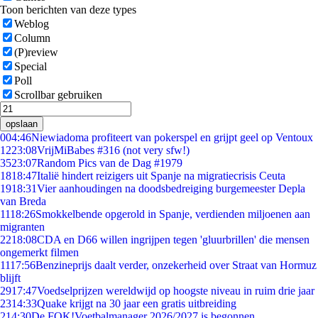
Toon berichten van deze types
Weblog
Column
(P)review
Special
Poll
Scrollbar gebruiken
opslaan
0
04:46
Niewiadoma profiteert van pokerspel en grijpt geel op Ventoux
12
23:08
VrijMiBabes #316 (not very sfw!)
35
23:07
Random Pics van de Dag #1979
18
18:47
Italië hindert reizigers uit Spanje na migratiecrisis Ceuta
19
18:31
Vier aanhoudingen na doodsbedreiging burgemeester Depla
van Breda
11
18:26
Smokkelbende opgerold in Spanje, verdienden miljoenen aan
migranten
22
18:08
CDA en D66 willen ingrijpen tegen 'gluurbrillen' die mensen
ongemerkt filmen
11
17:56
Benzineprijs daalt verder, onzekerheid over Straat van Hormuz
blijft
29
17:47
Voedselprijzen wereldwijd op hoogste niveau in ruim drie jaar
23
14:33
Quake krijgt na 30 jaar een gratis uitbreiding
2
14:30
De FOK!Voetbalmanager 2026/2027 is begonnen