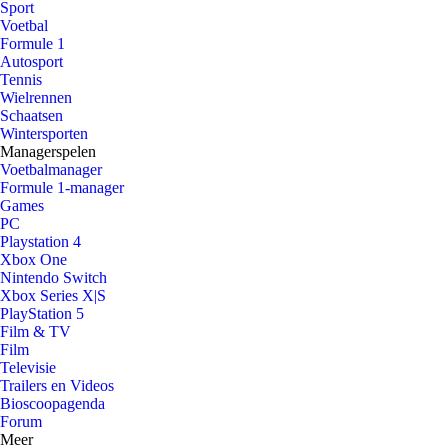
Sport
Voetbal
Formule 1
Autosport
Tennis
Wielrennen
Schaatsen
Wintersporten
Managerspelen
Voetbalmanager
Formule 1-manager
Games
PC
Playstation 4
Xbox One
Nintendo Switch
Xbox Series X|S
PlayStation 5
Film & TV
Film
Televisie
Trailers en Videos
Bioscoopagenda
Forum
Meer