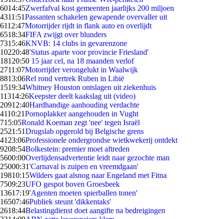
60
14:45
Zwerfafval kost gemeenten jaarlijks 200 miljoen
43
11:51
Passanten schakelen gewapende overvaller uit
61
12:47
Motorrijder rijdt in flank auto en overlijdt
65
18:34
FIFA zwijgt over blunders
73
15:46
KNVB: 14 clubs in gevarenzone
102
20:48
'Status aparte voor provincie Friesland'
181
20:50
15 jaar cel, na 18 maanden verlof
27
11:07
Motorrijder verongelukt in Waalwijk
88
13:06
Rel rond vertrek Ruben in Libië
15
19:34
Whitney Houston ontslagen uit ziekenhuis
113
14:26
Keepster deelt kaakslag uit (video)
209
12:40
Hardhandige aanhouding verdachte
41
10:21
Pornoplakker aangehouden in Vught
7
15:05
Ronald Koeman zegt 'nee' tegen Israël
25
21:51
Drugslab opgerold bij Belgische grens
41
23:06
Professionele ondergrondse wietkwekerij ontdekt
92
08:54
Bolkestein: premier moet aftreden
56
00:00
Overlijdensadvertentie leidt naar gezochte man
250
00:31
'Carnaval is zuipen en vreemdgaan'
198
10:15
Wilders gaat alsnog naar Engeland met Fitna
75
09:23
UFO gespot boven Groesbeek
136
17:19
'Agenten moeten spierballen tonen'
165
07:46
Publiek steunt 'dikkentaks'
26
18:44
Belastingdienst doet aangifte na bedreigingen