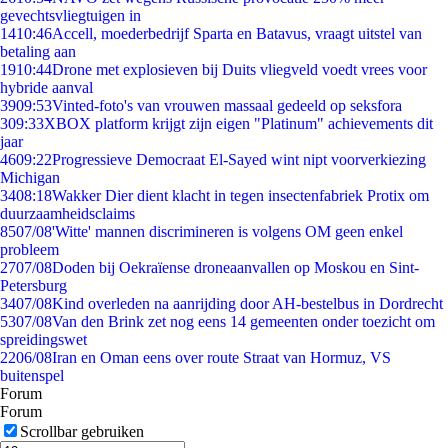
gevechtsvliegtuigen in
14
10:46
Accell, moederbedrijf Sparta en Batavus, vraagt uitstel van
betaling aan
19
10:44
Drone met explosieven bij Duits vliegveld voedt vrees voor
hybride aanval
39
09:53
Vinted-foto's van vrouwen massaal gedeeld op seksfora
3
09:33
XBOX platform krijgt zijn eigen "Platinum" achievements dit
jaar
46
09:22
Progressieve Democraat El-Sayed wint nipt voorverkiezing
Michigan
34
08:18
Wakker Dier dient klacht in tegen insectenfabriek Protix om
duurzaamheidsclaims
85
07/08
'Witte' mannen discrimineren is volgens OM geen enkel
probleem
27
07/08
Doden bij Oekraïense droneaanvallen op Moskou en Sint-
Petersburg
34
07/08
Kind overleden na aanrijding door AH-bestelbus in Dordrecht
53
07/08
Van den Brink zet nog eens 14 gemeenten onder toezicht om
spreidingswet
22
06/08
Iran en Oman eens over route Straat van Hormuz, VS
buitenspel
Forum
Forum
Scrollbar gebruiken