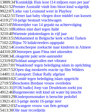
138
09:34
'Koninklijk Huis kost 114 miljoen euro per jaar'
84
21:52
Premier Australië vindt foto bloot kind walgelijk
99
22:07
Lieke van Lexmond weer in Playboy
154
22:51
Tiener laat baby vliegen door middel van kussen
41
19:27
10-jarige bestuurt vrachtwagen
42
15:05
Motorrijder van 14 gepakt na achtervolging
92
21:10
Robben mist duel tegen Italië
32
10:40
Warmste pinksterdagen in vijf jaar
358
13:51
Mohammed in Belgische kerk schokt Turken
71
02:22
Bijna 70 luilakvierders opgepakt
32
02:14
Grootscheepse zoekactie naar kinderen in Almere
443
10:20
Omroepen gaan Fitna niet uitzenden
55
08:34
Lokagente pakt serie-aanrander
123
19:02
Soldaat aangevallen met vibrator
220
17:01
'Waakhond' tegen belediging islam in oprichting
218
17:52
Open dag moskeeën reactie op film Wilders
144
01:11
Autosport: Dakar Rally afgelast
608
03:02
Comité tegen belediging islam opgericht
27
19:55
Beschoten Bredase vrouw overleden
61
21:31
[FOK!radio] Joep van Deudekom zoekt jou
49
12:46
Burgemeester redt kind uit water bij intocht
100
03:29
Kinderpornomaker is beruchte pedofiel
139
21:41
13-jarige steekt 16-jarige neer
288
12:03
Zwangere vrouw van fiets getrapt
54
13:30
Olie naar recordprijs