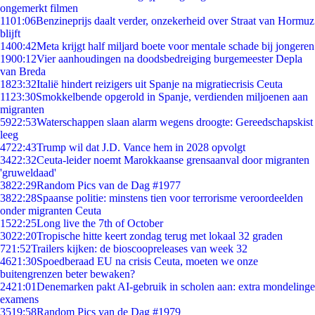
ongemerkt filmen
11
01:06
Benzineprijs daalt verder, onzekerheid over Straat van Hormuz
blijft
14
00:42
Meta krijgt half miljard boete voor mentale schade bij jongeren
19
00:12
Vier aanhoudingen na doodsbedreiging burgemeester Depla
van Breda
18
23:32
Italië hindert reizigers uit Spanje na migratiecrisis Ceuta
11
23:30
Smokkelbende opgerold in Spanje, verdienden miljoenen aan
migranten
59
22:53
Waterschappen slaan alarm wegens droogte: Gereedschapskist
leeg
47
22:43
Trump wil dat J.D. Vance hem in 2028 opvolgt
34
22:32
Ceuta-leider noemt Marokkaanse grensaanval door migranten
'gruweldaad'
38
22:29
Random Pics van de Dag #1977
38
22:28
Spaanse politie: minstens tien voor terrorisme veroordeelden
onder migranten Ceuta
15
22:25
Long live the 7th of October
30
22:20
Tropische hitte keert zondag terug met lokaal 32 graden
7
21:52
Trailers kijken: de bioscoopreleases van week 32
46
21:30
Spoedberaad EU na crisis Ceuta, moeten we onze
buitengrenzen beter bewaken?
24
21:01
Denemarken pakt AI-gebruik in scholen aan: extra mondelinge
examens
35
19:58
Random Pics van de Dag #1979