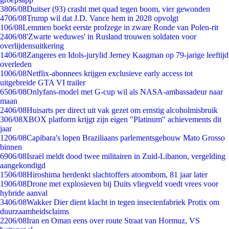
38
06/08
Duitser (93) crasht met quad tegen boom, vier gewonden
47
06/08
Trump wil dat J.D. Vance hem in 2028 opvolgt
1
06/08
Lemmen boekt eerste profzege in zware Ronde van Polen-rit
24
06/08
'Zwarte weduwes' in Rusland trouwen soldaten voor
overlijdensuitkering
14
06/08
Zangeres en Idols-jurylid Jerney Kaagman op 79-jarige leeftijd
overleden
10
06/08
Netflix-abonnees krijgen exclusieve early access tot
uitgebreide GTA VI trailer
65
06/08
Onlyfans-model met G-cup wil als NASA-ambassadeur naar
maan
24
06/08
Huisarts per direct uit vak gezet om ernstig alcoholmisbruik
3
06/08
XBOX platform krijgt zijn eigen "Platinum" achievements dit
jaar
12
06/08
Capibara's lopen Braziliaans parlementsgebouw Mato Grosso
binnen
69
06/08
Israël meldt dood twee militairen in Zuid-Libanon, vergelding
aangekondigd
15
06/08
Hiroshima herdenkt slachtoffers atoombom, 81 jaar later
19
06/08
Drone met explosieven bij Duits vliegveld voedt vrees voor
hybride aanval
34
06/08
Wakker Dier dient klacht in tegen insectenfabriek Protix om
duurzaamheidsclaims
22
06/08
Iran en Oman eens over route Straat van Hormuz, VS