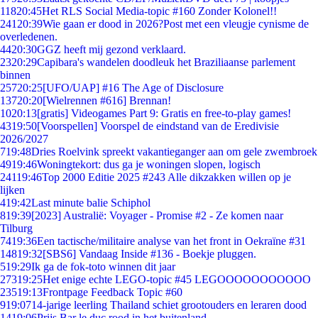
118
20:45
Het RLS Social Media-topic #160 Zonder Kolonel!!
241
20:39
Wie gaan er dood in 2026?Post met een vleugje cynisme de
overledenen.
44
20:30
GGZ heeft mij gezond verklaard.
23
20:29
Capibara's wandelen doodleuk het Braziliaanse parlement
binnen
257
20:25
[UFO/UAP] #16 The Age of Disclosure
137
20:20
[Wielrennen #616] Brennan!
10
20:13
[gratis] Videogames Part 9: Gratis en free-to-play games!
43
19:50
[Voorspellen] Voorspel de eindstand van de Eredivisie
2026/2027
7
19:48
Dries Roelvink spreekt vakantieganger aan om gele zwembroek
49
19:46
Woningtekort: dus ga je woningen slopen, logisch
241
19:46
Top 2000 Editie 2025 #243 Alle dikzakken willen op je
lijken
4
19:42
Last minute balie Schiphol
8
19:39
[2023] Australië: Voyager - Promise #2 - Ze komen naar
Tilburg
74
19:36
Een tactische/militaire analyse van het front in Oekraïne #31
148
19:32
[SBS6] Vandaag Inside #136 - Boekje pluggen.
5
19:29
Ik ga de fok-toto winnen dit jaar
273
19:25
Het enige echte LEGO-topic #45 LEGOOOOOOOOOOO
235
19:13
Frontpage Feedback Topic #60
9
19:07
14-jarige leerling Thailand schiet grootouders en leraren dood
14
19:06
Prijs Bar le duc rood in het buitenland