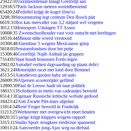
259
22:10
Taximoordenaar klaagt GeenStijl aan
129
18:57
Paris Jackson meteen wereldberoemd
654
20:24
Pedofiel krijgt de kogel (foto's)
32
08:39
Stroomstoring legt centrum Den Bosch plat
66
19:31
Bos kan meevaller van 3,2 miljard wel vergeten
30
12:15
Motorsport: Uitslagen TT Assen
100
08:35
Zwemschoolhouder vast voor ontucht met leerlingen
185
16:44
Minuut stilte wreed verstoord
103
08:48
Alarmfase 5 wegens Mexicaanse griep
58
18:01
Pensioenfondsen door het putje
153
08:46
GeenStijl: Najib Amhali jat grappen
73
14:01
Staat houdt bonussen Fortis tegen
29
02:02
Autodief verliest dagvaarding op plaats delict
36
21:24
Motorrijder racet met kind door Bemmel
45
13:51
Autodieven gooien baby uit auto
260
09:39
Afpersen scooterrijder gefilmd
128
00:50
Paul de Leeuw haalt uit naar politiek
186
15:13
Scholieren in metro van cadeautjes beroofd
65
14:13
Eigenaar Russische kritische website gedood
184
23:42
Anti Zwarte Piet-mars afgelast
118
14:34
René Froger beroofd in Frankrijk
112
13:25
Werknemer met overgewicht moet betalen
80
20:31
5-jarige krijgt klappen wegens rapport
33
15:11
Studio Sport: terugkeer eredivisie spannend
100
13:24
Aanvoerder jong-Ajax weg na diefstal