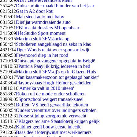
23
14:09
ABN zette leveranciers klem
75
14:57
Duitse arbiter maakt blunder van het jaar
62
15:12
Gat in A2 door kou
29
15:01
Man steelt auto met baby
68
15:21
Dief jat warmdraaiende auto
27
10:51
FBI maakt dossiers MJ openbaar
34
15:09
Hèt Studio Sport-moment
50
13:15
Maxima sluit 3FM-jocks op
85
04:34
Scholieren aangeklaagd na seks in klas
46
21:14
Tiger Woods raakt weer sponsor kwijt
63
09:58
Feyenoord diep in het rood
17
10:18
Ontsnapte gevangene opgepakt in België
149
10:53
Patricia Paay: ik krijg iedereen in bed
57
19:04
Máxima sluit 3FM-dj's op in Glazen Huis
63
20:17
'Van kaasmakerszoon tot geplaagd bankier'
43
03:04
Playboy-baas Hugh Hefner gescheiden
188
16:16
'Amerika valt in 2010 uiteen'
85
18:07
Roken uit de mode onder scholieren
339
09:05
Sportschool weigert transseksueel
35
16:51
Buffett: VS heeft gevaarlijke tekorten
65
00:54
Ouders verontrust over indringers scholen
312
12:31
Forse stijging zorgpremie verwacht
135
13:57
Klagers reclame Staatsloterij krijgen gelijk
57
20:42
Kabinet geeft bouw eerste injectie
79
12:06
Baas deelt loterijwinst met werknemers