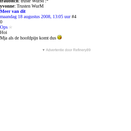
fraubitch
: truste WurM :*
yvonne
: Trusten WurM
Meer van dit
maandag 18 augustus 2008, 13:05 uur
#4
0
Ops
Hoi
Mja als de hoofdpijn komt dus
▼ Advertentie door Refinery89