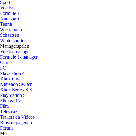
Sport
Voetbal
Formule 1
Autosport
Tennis
Wielrennen
Schaatsen
Wintersporten
Managerspelen
Voetbalmanager
Formule 1-manager
Games
PC
Playstation 4
Xbox One
Nintendo Switch
Xbox Series X|S
PlayStation 5
Film & TV
Film
Televisie
Trailers en Videos
Bioscoopagenda
Forum
Meer