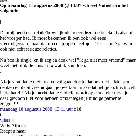
quote:
Op maandag 18 augustus 2008 @ 13:07 schreef VatosLoco het
volgende:
[..]
Daarbij heeft een relatie/huwelijk niet meer dezelfde betekenis als dat
het vroeger had. Ik moet bekennen ik ben ook wel eens
vreemdgegaan, maar dat op een jongere leeftijd, 19-21 jaar. Nja, waren
ook niet echt serieuze relaties.
Nu ben ik single, en ik zeg en denk wel "ik ga niet meer vreemd" maar
weet niet of ik de kans krijg wat ik zou doen.
.
Als je zegt dat je niet vreemd zal gaan doe je dat ook niet... Mensen
denken echt dat vreemdgaan je overkomt maar dat heb je toch echt zelf
in de hand!! Als je merkt dat je verliefd wordt op een ander moet je
daar gewoon t lef voor hebben omdat tegen je huidige parner te
zeggen!!!
maandag 18 augustus 2008, 13:11 uur
#18
0
wiers
Willy Alfredo.
Roept u maar.