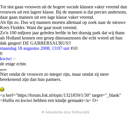
Tot slot gaan vrouwen uit de hogere sociale klassen vaker vreemd dan
vrouwen uit een lagere klasse. Bij de mannen is dat precies andersom,
daar gaan mannen uit een lage klasse vaker vreemd.
Ah fijn zo. Dus wij mannen moeten allemaal op zoek naar de nieuwe
Kees Flodder. Want die gaat nooit vreemd.
Zo'n 100 miljoen jaar geleden leefde in het drassig park dat wij thans
als Holland kennen een groep dinosaurussen die echt wreed uit hun
dak gingen! DE GABBERSAURUS!!
maandag 18 augustus 2008, 13:07 uur
#10
0
kwiwi
de enige echte.
quote:
Niet omdat de vrouwen zo integer zijn, maar omdat zij meer
berekenend zijn dan hun partners.
<a href="https://forum.fok.nl/topic/1321859/1/30" target="_blank"
>HuHu en kwiwi hebben een kindje gemaakt</a> O+
▼ Advertentie door Refinery89