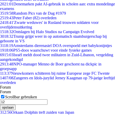
20
21:01
Denemarken pakt AI-gebruik in scholen aan: extra mondelinge
examens
35
19:58
Random Pics van de Dag #1979
25
19:43
Peter Faber (82) overleden
24
18:41
'Zwarte weduwes' in Rusland trouwen soldaten voor
overlijdensuitkering
15
18:32
Ontslagen bij Halo Studios na Campaign Evolved
30
18:32
Trump grijpt weer in op automatisch staatsburgerschap bij
geboorte in VS
31
18:19
Amsterdams dierenasiel DOA overspoeld met babykonijntjes
19
18:06
PS5-doos waarschuwt voor einde fysieke games
69
15:03
Israël meldt dood twee militairen in Zuid-Libanon, vergelding
aangekondigd
29
13:48
NPO-manager Menno de Boer geschorst na dickpic in
groepsapp
1
13:37
Nieuwkomers schitteren bij ruime Europese zege FC Twente
14
07/08
Zangeres en Idols-jurylid Jerney Kaagman op 79-jarige leeftijd
overleden
Forum
Forum
Scrollbar gebruiken
opslaan
3
12:56
Orkaan Dolphin treft zuiden van Japan