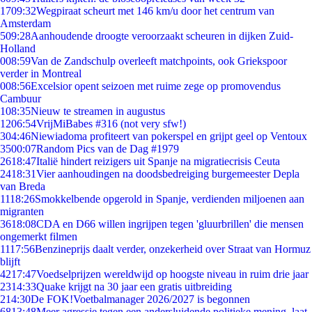
17
09:32
Wegpiraat scheurt met 146 km/u door het centrum van
Amsterdam
5
09:28
Aanhoudende droogte veroorzaakt scheuren in dijken Zuid-
Holland
0
08:59
Van de Zandschulp overleeft matchpoints, ook Griekspoor
verder in Montreal
0
08:56
Excelsior opent seizoen met ruime zege op promovendus
Cambuur
1
08:35
Nieuw te streamen in augustus
12
06:54
VrijMiBabes #316 (not very sfw!)
3
04:46
Niewiadoma profiteert van pokerspel en grijpt geel op Ventoux
35
00:07
Random Pics van de Dag #1979
26
18:47
Italië hindert reizigers uit Spanje na migratiecrisis Ceuta
24
18:31
Vier aanhoudingen na doodsbedreiging burgemeester Depla
van Breda
11
18:26
Smokkelbende opgerold in Spanje, verdienden miljoenen aan
migranten
36
18:08
CDA en D66 willen ingrijpen tegen 'gluurbrillen' die mensen
ongemerkt filmen
11
17:56
Benzineprijs daalt verder, onzekerheid over Straat van Hormuz
blijft
42
17:47
Voedselprijzen wereldwijd op hoogste niveau in ruim drie jaar
23
14:33
Quake krijgt na 30 jaar een gratis uitbreiding
2
14:30
De FOK!Voetbalmanager 2026/2027 is begonnen
68
13:48
Meer agressie tegen een andersluidende politieke mening, laat