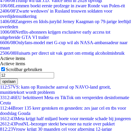
47
06/08
Trump wil dat J.D. Vance hem in 2028 opvolgt
1
06/08
Lemmen boekt eerste profzege in zware Ronde van Polen-rit
24
06/08
'Zwarte weduwes' in Rusland trouwen soldaten voor
overlijdensuitkering
14
06/08
Zangeres en Idols-jurylid Jerney Kaagman op 79-jarige leeftijd
overleden
10
06/08
Netflix-abonnees krijgen exclusieve early access tot
uitgebreide GTA VI trailer
66
06/08
Onlyfans-model met G-cup wil als NASA-ambassadeur naar
maan
25
06/08
Huisarts per direct uit vak gezet om ernstig alcoholmisbruik
Actieve items
Actieve items
Scrollbar gebruiken
opslaan
1
12:57
VS: kans op Russische aanval op NAVO-land groeit,
munitietekort wordt probleem
33
12:46
EU bekritiseert Meta en TikTok om verspreiden desinformatie
Ceuta
1
12:44
Broer 135 keer gestoken en gesneden: zes jaar cel en tbs voor
doodslag Gouda
16
12:43
Meta krijgt half miljard boete voor mentale schade bij jongeren
26
12:43
PostNL-bezorger steekt bewoner na ruzie over pakket
8
12:23
Vrouw krijgt 30 maanden cel voor afpersing 12-jarige