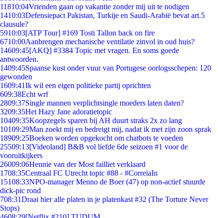
118
10:04
Vrienden gaan op vakantie zonder mij uit te nodigen
14
10:03
Defensiepact Pakistan, Turkije en Saudi-Arabië bevat art.5
clausule?
59
10:03
[ATP Tour] #169 Tosti Tallon back on fire
67
10:00
Aanbrengen mechanische ventilatie zinvol in oud huis?
146
09:45
[AKQ] #3384 Topic met vragen. En soms goede
antwoorden.
14
09:45
Spaanse kust onder vuur van Portugese oorlogsschepen: 120
gewonden
16
09:41
Ik wil een eigen politieke partij oprichten
6
09:38
Echt wrf
28
09:37
Single mannen verplichtsingle moeders laten daten?
32
09:35
Het Hazy Jane adoratietopic
104
09:35
Koopzegels sparen bij AH duurt straks 2x zo lang
101
09:29
Man zoekt mij en bedreigt mij, nadat ik met zijn zoon sprak
189
09:25
Boeken worden opgekocht om chatbots te voeden
255
09:13
[Videoland] B&B vol liefde 6de seizoen #1 voor de
vooruitkijkers
260
09:06
Hennie van der Most failliet verklaard
17
08:35
Centraal FC Utrecht topic #88 - #CorreiaIn
151
08:33
NPO-manager Menno de Boer (47) op non-actief stuurde
dick-pic rond
7
08:31
Draai hier alle platen in je platenkast #32 (The Torture Never
Stops)
46
08:29
[Netflix #210] TUDUM