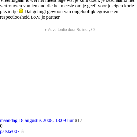
Vreemdgaan is wel het meest lage wat je kunt doen: je beschaamd het
vertrouwen van iemand die het meeste om je geeft voor je eigen korte
pleziertje
Dat getuigt gewoon van ongelooflijk egoisme en
respectloosheid t.o.v. je partner.
▼ Advertentie door Refinery89
maandag 18 augustus 2008, 13:09 uur
#17
0
patske007