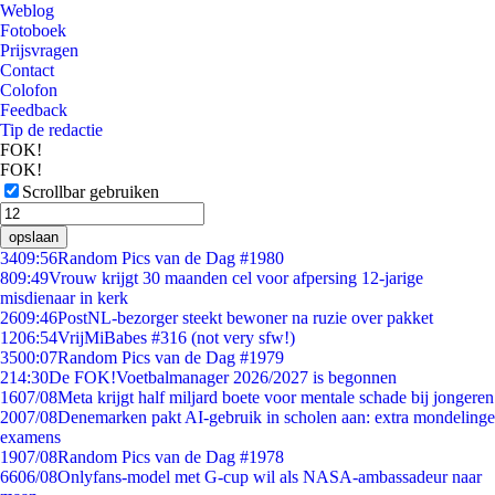
Weblog
Fotoboek
Prijsvragen
Contact
Colofon
Feedback
Tip de redactie
FOK!
FOK!
Scrollbar gebruiken
opslaan
34
09:56
Random Pics van de Dag #1980
8
09:49
Vrouw krijgt 30 maanden cel voor afpersing 12-jarige
misdienaar in kerk
26
09:46
PostNL-bezorger steekt bewoner na ruzie over pakket
12
06:54
VrijMiBabes #316 (not very sfw!)
35
00:07
Random Pics van de Dag #1979
2
14:30
De FOK!Voetbalmanager 2026/2027 is begonnen
16
07/08
Meta krijgt half miljard boete voor mentale schade bij jongeren
20
07/08
Denemarken pakt AI-gebruik in scholen aan: extra mondelinge
examens
19
07/08
Random Pics van de Dag #1978
66
06/08
Onlyfans-model met G-cup wil als NASA-ambassadeur naar