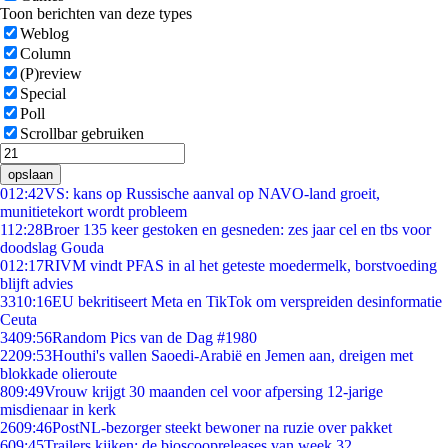
Toon berichten van deze types
Weblog
Column
(P)review
Special
Poll
Scrollbar gebruiken
opslaan
0
12:42
VS: kans op Russische aanval op NAVO-land groeit,
munitietekort wordt probleem
1
12:28
Broer 135 keer gestoken en gesneden: zes jaar cel en tbs voor
doodslag Gouda
0
12:17
RIVM vindt PFAS in al het geteste moedermelk, borstvoeding
blijft advies
33
10:16
EU bekritiseert Meta en TikTok om verspreiden desinformatie
Ceuta
34
09:56
Random Pics van de Dag #1980
22
09:53
Houthi's vallen Saoedi-Arabië en Jemen aan, dreigen met
blokkade olieroute
8
09:49
Vrouw krijgt 30 maanden cel voor afpersing 12-jarige
misdienaar in kerk
26
09:46
PostNL-bezorger steekt bewoner na ruzie over pakket
6
09:45
Trailers kijken: de bioscoopreleases van week 32