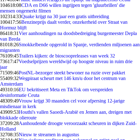
1046
18:08
CDA en D66 willen ingrijpen tegen 'gluurbrillen' die
mensen ongemerkt filmen
1023
14:33
Quake krijgt na 30 jaar een gratis uitbreiding
1004
17:56
Benzineprijs daalt verder, onzekerheid over Straat van
Hormuz blijft
864
18:31
Vier aanhoudingen na doodsbedreiging burgemeester Depla
van Breda
810
18:26
Smokkelbende opgerold in Spanje, verdienden miljoenen aan
migranten
761
09:45
Trailers kijken: de bioscoopreleases van week 32
736
17:47
Voedselprijzen wereldwijd op hoogste niveau in ruim drie
jaar
715
09:46
PostNL-bezorger steekt bewoner na ruzie over pakket
554
09:32
Wegpiraat scheurt met 146 km/u door het centrum van
Amsterdam
493
10:16
EU bekritiseert Meta en TikTok om verspreiden
desinformatie Ceuta
483
09:49
Vrouw krijgt 30 maanden cel voor afpersing 12-jarige
misdienaar in kerk
439
09:53
Houthi's vallen Saoedi-Arabië en Jemen aan, dreigen met
blokkade olieroute
372
09:28
Aanhoudende droogte veroorzaakt scheuren in dijken Zuid-
Holland
327
08:35
Nieuw te streamen in augustus