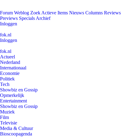
Forum
Weblog
Zoek
Actieve Items
Nieuws
Columns
Reviews
Previews
Specials
Archief
Inloggen
fok.nl
Inloggen
fok.nl
Actueel
Nederland
Internationaal
Economie
Politiek
Tech
Showbiz en Gossip
Opmerkelijk
Entertainment
Showbiz en Gossip
Muziek
Film
Televisie
Media & Cultuur
Bioscoopagenda