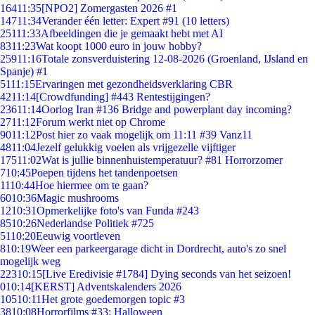
164
11:35
[NPO2] Zomergasten 2026 #1
147
11:34
Verander één letter: Expert #91 (10 letters)
251
11:33
Afbeeldingen die je gemaakt hebt met AI
83
11:23
Wat koopt 1000 euro in jouw hobby?
259
11:16
Totale zonsverduistering 12-08-2026 (Groenland, IJsland en
Spanje) #1
51
11:15
Ervaringen met gezondheidsverklaring CBR
42
11:14
[Crowdfunding] #443 Rentestijgingen?
236
11:14
Oorlog Iran #136 Bridge and powerplant day incoming?
27
11:12
Forum werkt niet op Chrome
90
11:12
Post hier zo vaak mogelijk om 11:11 #39 Vanz11
48
11:04
Jezelf gelukkig voelen als vrijgezelle vijftiger
175
11:02
Wat is jullie binnenhuistemperatuur? #81 Horrorzomer
7
10:45
Poepen tijdens het tandenpoetsen
11
10:44
Hoe hiermee om te gaan?
60
10:36
Magic mushrooms
12
10:31
Opmerkelijke foto's van Funda #243
85
10:26
Nederlandse Politiek #725
51
10:20
Eeuwig voortleven
8
10:19
Weer een parkeergarage dicht in Dordrecht, auto's zo snel
mogelijk weg
223
10:15
[Live Eredivisie #1784] Dying seconds van het seizoen!
0
10:14
[KERST] Adventskalenders 2026
105
10:11
Het grote goedemorgen topic #3
38
10:08
Horrorfilms #33: Halloween