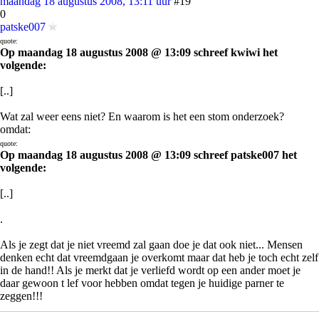
maandag 18 augustus 2008, 13:11 uur
#19
0
patske007
quote:
Op maandag 18 augustus 2008 @ 13:09 schreef kwiwi het
volgende:
[..]
Wat zal weer eens niet? En waarom is het een stom onderzoek?
omdat:
quote:
Op maandag 18 augustus 2008 @ 13:09 schreef patske007 het
volgende:
[..]
.
Als je zegt dat je niet vreemd zal gaan doe je dat ook niet... Mensen
denken echt dat vreemdgaan je overkomt maar dat heb je toch echt zelf
in de hand!! Als je merkt dat je verliefd wordt op een ander moet je
daar gewoon t lef voor hebben omdat tegen je huidige parner te
zeggen!!!