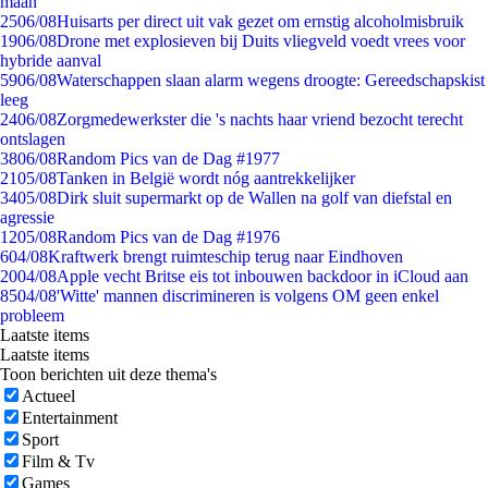
maan
25
06/08
Huisarts per direct uit vak gezet om ernstig alcoholmisbruik
19
06/08
Drone met explosieven bij Duits vliegveld voedt vrees voor
hybride aanval
59
06/08
Waterschappen slaan alarm wegens droogte: Gereedschapskist
leeg
24
06/08
Zorgmedewerkster die 's nachts haar vriend bezocht terecht
ontslagen
38
06/08
Random Pics van de Dag #1977
21
05/08
Tanken in België wordt nóg aantrekkelijker
34
05/08
Dirk sluit supermarkt op de Wallen na golf van diefstal en
agressie
12
05/08
Random Pics van de Dag #1976
6
04/08
Kraftwerk brengt ruimteschip terug naar Eindhoven
20
04/08
Apple vecht Britse eis tot inbouwen backdoor in iCloud aan
85
04/08
'Witte' mannen discrimineren is volgens OM geen enkel
probleem
Laatste items
Laatste items
Toon berichten uit deze thema's
Actueel
Entertainment
Sport
Film & Tv
Games