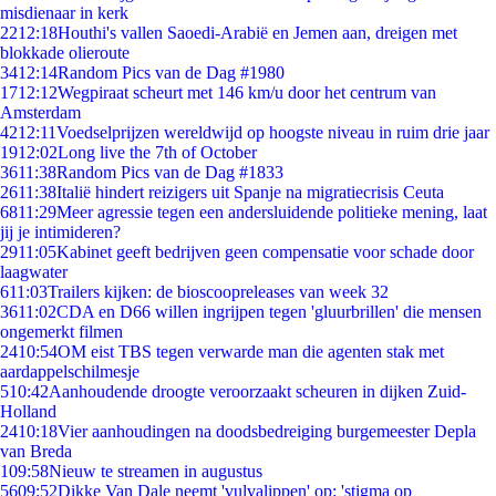
misdienaar in kerk
22
12:18
Houthi's vallen Saoedi-Arabië en Jemen aan, dreigen met
blokkade olieroute
34
12:14
Random Pics van de Dag #1980
17
12:12
Wegpiraat scheurt met 146 km/u door het centrum van
Amsterdam
42
12:11
Voedselprijzen wereldwijd op hoogste niveau in ruim drie jaar
19
12:02
Long live the 7th of October
36
11:38
Random Pics van de Dag #1833
26
11:38
Italië hindert reizigers uit Spanje na migratiecrisis Ceuta
68
11:29
Meer agressie tegen een andersluidende politieke mening, laat
jij je intimideren?
29
11:05
Kabinet geeft bedrijven geen compensatie voor schade door
laagwater
6
11:03
Trailers kijken: de bioscoopreleases van week 32
36
11:02
CDA en D66 willen ingrijpen tegen 'gluurbrillen' die mensen
ongemerkt filmen
24
10:54
OM eist TBS tegen verwarde man die agenten stak met
aardappelschilmesje
5
10:42
Aanhoudende droogte veroorzaakt scheuren in dijken Zuid-
Holland
24
10:18
Vier aanhoudingen na doodsbedreiging burgemeester Depla
van Breda
1
09:58
Nieuw te streamen in augustus
56
09:52
Dikke Van Dale neemt 'vulvalippen' op: 'stigma op