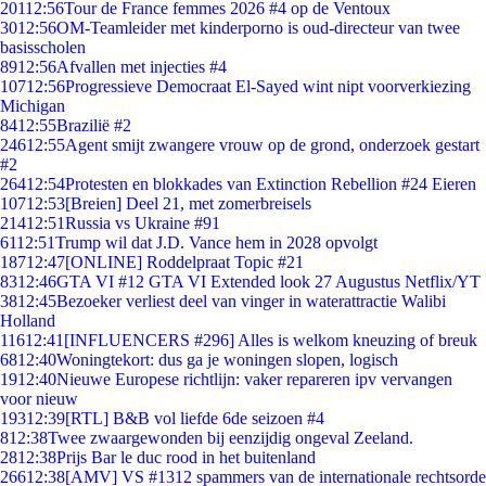
201
12:56
Tour de France femmes 2026 #4 op de Ventoux
30
12:56
OM-Teamleider met kinderporno is oud-directeur van twee
basisscholen
89
12:56
Afvallen met injecties #4
107
12:56
Progressieve Democraat El-Sayed wint nipt voorverkiezing
Michigan
84
12:55
Brazilië #2
246
12:55
Agent smijt zwangere vrouw op de grond, onderzoek gestart
#2
264
12:54
Protesten en blokkades van Extinction Rebellion #24 Eieren
107
12:53
[Breien] Deel 21, met zomerbreisels
214
12:51
Russia vs Ukraine #91
61
12:51
Trump wil dat J.D. Vance hem in 2028 opvolgt
187
12:47
[ONLINE] Roddelpraat Topic #21
83
12:46
GTA VI #12 GTA VI Extended look 27 Augustus Netflix/YT
38
12:45
Bezoeker verliest deel van vinger in waterattractie Walibi
Holland
116
12:41
[INFLUENCERS #296] Alles is welkom kneuzing of breuk
68
12:40
Woningtekort: dus ga je woningen slopen, logisch
19
12:40
Nieuwe Europese richtlijn: vaker repareren ipv vervangen
voor nieuw
193
12:39
[RTL] B&B vol liefde 6de seizoen #4
8
12:38
Twee zwaargewonden bij eenzijdig ongeval Zeeland.
28
12:38
Prijs Bar le duc rood in het buitenland
266
12:38
[AMV] VS #1312 spammers van de internationale rechtsorde