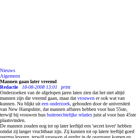
Nieuws
Algemeen
Mannen gaan later vreemd
Redactie
18-08-2008 13:01
print
Onderzoeken van de afgelopen jaren laten zien dat het niet altijd
mannen zijn die vreemd gaan, maar dat
vrouwen
er ook wat van
kunnen. Nu blijkt uit
een onderzoek
, gehouden door de universiteit
van New Hampshire, dat mannen affaires hebben voor hun 55ste,
terwijl bij vrouwen hun
buitenechtelijke relaties
juist al voor hun 45ste
plaatsvinden.
De mannen zouden nog tot op later leeftijd een 'secret lover' hebben
omdat zij langer vruchtbaar zijn. Zij kunnen tot op latere leeftijd goed
sperma leveren, terwijl vrouwen al eerder in de overgang komen en