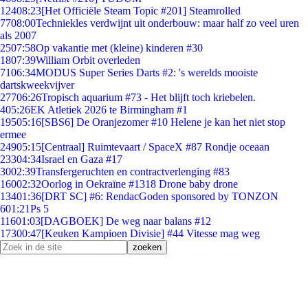
124
08:23
[Het Officiële Steam Topic #201] Steamrolled
77
08:00
Techniekles verdwijnt uit onderbouw: maar half zo veel uren
als 2007
25
07:58
Op vakantie met (kleine) kinderen #30
18
07:39
William Orbit overleden
71
06:34
MODUS Super Series Darts #2: 's werelds mooiste
dartskweekvijver
277
06:26
Tropisch aquarium #73 - Het blijft toch kriebelen.
4
05:26
EK Atletiek 2026 te Birmingham #1
195
05:16
[SBS6] De Oranjezomer #10 Helene je kan het niet stop
ermee
249
05:15
[Centraal] Ruimtevaart / SpaceX #87 Rondje oceaan
233
04:34
Israel en Gaza #17
30
02:39
Transfergeruchten en contractverlenging #83
160
02:32
Oorlog in Oekraïne #1318 Drone baby drone
134
01:36
[DRT SC] #6: RendacGoden sponsored by TONZON
6
01:21
Ps 5
116
01:03
[DAGBOEK] De weg naar balans #12
173
00:47
[Keuken Kampioen Divisie] #44 Vitesse mag weg