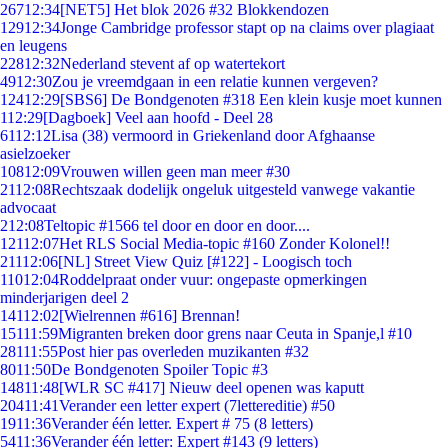
267
12:34
[NET5] Het blok 2026 #32 Blokkendozen
129
12:34
Jonge Cambridge professor stapt op na claims over plagiaat
en leugens
228
12:32
Nederland stevent af op watertekort
49
12:30
Zou je vreemdgaan in een relatie kunnen vergeven?
124
12:29
[SBS6] De Bondgenoten #318 Een klein kusje moet kunnen
1
12:29
[Dagboek] Veel aan hoofd - Deel 28
61
12:12
Lisa (38) vermoord in Griekenland door Afghaanse
asielzoeker
108
12:09
Vrouwen willen geen man meer #30
21
12:08
Rechtszaak dodelijk ongeluk uitgesteld vanwege vakantie
advocaat
2
12:08
Teltopic #1566 tel door en door en door....
121
12:07
Het RLS Social Media-topic #160 Zonder Kolonel!!
211
12:06
[NL] Street View Quiz [#122] - Loogisch toch
110
12:04
Roddelpraat onder vuur: ongepaste opmerkingen
minderjarigen deel 2
141
12:02
[Wielrennen #616] Brennan!
151
11:59
Migranten breken door grens naar Ceuta in Spanje,l #10
281
11:55
Post hier pas overleden muzikanten #32
80
11:50
De Bondgenoten Spoiler Topic #3
148
11:48
[WLR SC #417] Nieuw deel openen was kaputt
204
11:41
Verander een letter expert (7lettereditie) #50
19
11:36
Verander één letter. Expert # 75 (8 letters)
54
11:36
Verander één letter: Expert #143 (9 letters)