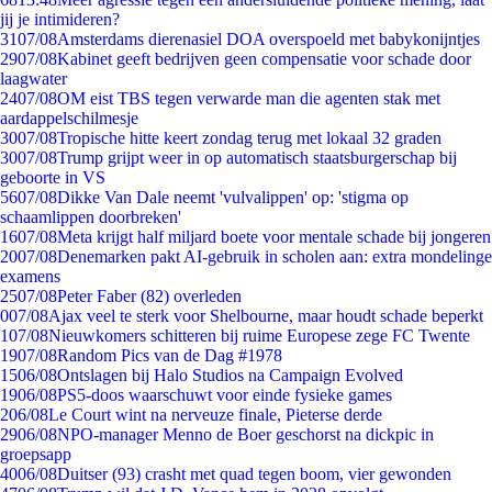
jij je intimideren?
31
07/08
Amsterdams dierenasiel DOA overspoeld met babykonijntjes
29
07/08
Kabinet geeft bedrijven geen compensatie voor schade door
laagwater
24
07/08
OM eist TBS tegen verwarde man die agenten stak met
aardappelschilmesje
30
07/08
Tropische hitte keert zondag terug met lokaal 32 graden
30
07/08
Trump grijpt weer in op automatisch staatsburgerschap bij
geboorte in VS
56
07/08
Dikke Van Dale neemt 'vulvalippen' op: 'stigma op
schaamlippen doorbreken'
16
07/08
Meta krijgt half miljard boete voor mentale schade bij jongeren
20
07/08
Denemarken pakt AI-gebruik in scholen aan: extra mondelinge
examens
25
07/08
Peter Faber (82) overleden
0
07/08
Ajax veel te sterk voor Shelbourne, maar houdt schade beperkt
1
07/08
Nieuwkomers schitteren bij ruime Europese zege FC Twente
19
07/08
Random Pics van de Dag #1978
15
06/08
Ontslagen bij Halo Studios na Campaign Evolved
19
06/08
PS5-doos waarschuwt voor einde fysieke games
2
06/08
Le Court wint na nerveuze finale, Pieterse derde
29
06/08
NPO-manager Menno de Boer geschorst na dickpic in
groepsapp
40
06/08
Duitser (93) crasht met quad tegen boom, vier gewonden