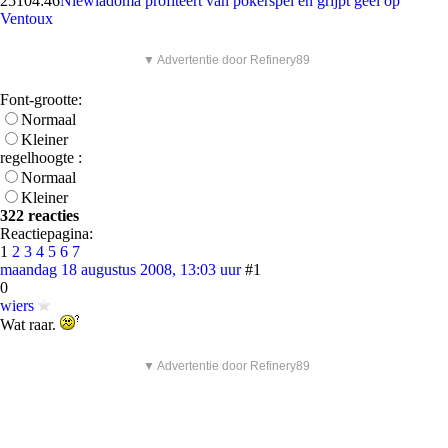
251
04:46
Niewiadoma profiteert van pokerspel en grijpt geel op
Ventoux
▼ Advertentie door Refinery89
Font-grootte:
Normaal
Kleiner
regelhoogte :
Normaal
Kleiner
322 reacties
Reactiepagina:
1
2
3
4
5
6
7
maandag 18 augustus 2008, 13:03 uur
#1
0
wiers
Wat raar.
▼ Advertentie door Refinery89