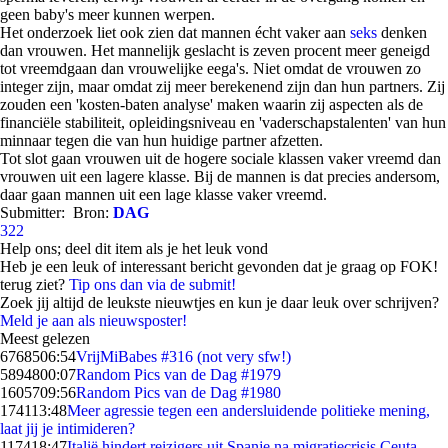
geen baby's meer kunnen werpen.
Het onderzoek liet ook zien dat mannen écht vaker aan
seks
denken
dan vrouwen. Het mannelijk geslacht is zeven procent meer geneigd
tot vreemdgaan dan vrouwelijke eega's. Niet omdat de vrouwen zo
integer zijn, maar omdat zij meer berekenend zijn dan hun partners. Zij
zouden een 'kosten-baten analyse' maken waarin zij aspecten als de
financiële stabiliteit, opleidingsniveau en 'vaderschapstalenten' van hun
minnaar tegen die van hun huidige partner afzetten.
Tot slot gaan vrouwen uit de hogere sociale klassen vaker vreemd dan
vrouwen uit een lagere klasse. Bij de mannen is dat precies andersom,
daar gaan mannen uit een lage klasse vaker vreemd.
Submitter:
Bron:
DAG
322
Help ons; deel dit item als je het leuk vond
Heb je een leuk of interessant bericht gevonden dat je graag op FOK!
terug ziet?
Tip ons dan via de submit!
Zoek jij altijd de leukste nieuwtjes en kun je daar leuk over schrijven?
Meld je aan als nieuwsposter!
Meest gelezen
67685
06:54
VrijMiBabes #316 (not very sfw!)
58948
00:07
Random Pics van de Dag #1979
16057
09:56
Random Pics van de Dag #1980
1741
13:48
Meer agressie tegen een andersluidende politieke mening,
laat jij je intimideren?
1174
18:47
Italië hindert reizigers uit Spanje na migratiecrisis Ceuta