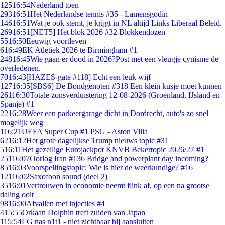
125
16:54
Nederland toen
293
16:51
Het Nederlandse tennis #35 - Lamensgodin
146
16:51
Wat je ook stemt, je krijgt in NL altijd Links Liberaal Beleid.
269
16:51
[NET5] Het blok 2026 #32 Blokkendozen
55
16:50
Eeuwig voortleven
6
16:49
EK Atletiek 2026 te Birmingham #1
248
16:45
Wie gaan er dood in 2026?Post met een vleugje cynisme de
overledenen.
70
16:43
[HAZES-gate #118] Echt een leuk wijf
127
16:35
[SBS6] De Bondgenoten #318 Een klein kusje moet kunnen
261
16:30
Totale zonsverduistering 12-08-2026 (Groenland, IJsland en
Spanje) #1
22
16:28
Weer een parkeergarage dicht in Dordrecht, auto's zo snel
mogelijk weg
1
16:21
UEFA Super Cup #1 PSG - Aston Villa
62
16:12
Het grote dagelijkse Trump nieuws topic #31
5
16:11
Het gezellige Eurojackpot KNVB Bekertopic 2026/27 #1
251
16:07
Oorlog Iran #136 Bridge and powerplant day incoming?
85
16:03
Voorspellingstopic: Wie is hier de weerkundige? #16
121
16:02
Saxofoon sound (deel 2)
35
16:01
Vertrouwen in economie neemt flink af, op een na grootse
daling ooit
98
16:00
Afvallen met injecties #4
4
15:55
Orkaan Dolphin treft zuiden van Japan
1
15:54
LG nas n1t1 - niet zichtbaar bij aansluiten