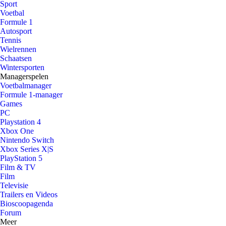
Sport
Voetbal
Formule 1
Autosport
Tennis
Wielrennen
Schaatsen
Wintersporten
Managerspelen
Voetbalmanager
Formule 1-manager
Games
PC
Playstation 4
Xbox One
Nintendo Switch
Xbox Series X|S
PlayStation 5
Film & TV
Film
Televisie
Trailers en Videos
Bioscoopagenda
Forum
Meer