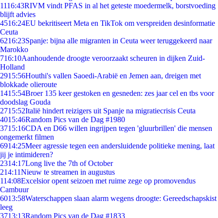
11
16:43
RIVM vindt PFAS in al het geteste moedermelk, borstvoeding
blijft advies
45
16:24
EU bekritiseert Meta en TikTok om verspreiden desinformatie
Ceuta
62
16:23
Spanje: bijna alle migranten in Ceuta weer teruggekeerd naar
Marokko
7
16:10
Aanhoudende droogte veroorzaakt scheuren in dijken Zuid-
Holland
29
15:56
Houthi's vallen Saoedi-Arabië en Jemen aan, dreigen met
blokkade olieroute
14
15:54
Broer 135 keer gestoken en gesneden: zes jaar cel en tbs voor
doodslag Gouda
27
15:52
Italië hindert reizigers uit Spanje na migratiecrisis Ceuta
40
15:46
Random Pics van de Dag #1980
37
15:16
CDA en D66 willen ingrijpen tegen 'gluurbrillen' die mensen
ongemerkt filmen
69
14:25
Meer agressie tegen een andersluidende politieke mening, laat
jij je intimideren?
23
14:17
Long live the 7th of October
2
14:11
Nieuw te streamen in augustus
1
14:08
Excelsior opent seizoen met ruime zege op promovendus
Cambuur
60
13:58
Waterschappen slaan alarm wegens droogte: Gereedschapskist
leeg
37
13:13
Random Pics van de Dag #1833