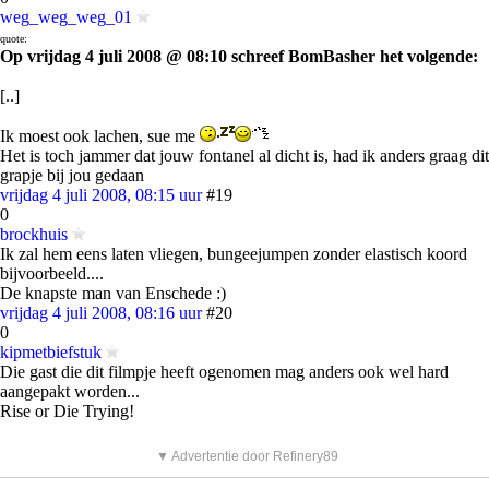
weg_weg_weg_01
quote:
Op vrijdag 4 juli 2008 @ 08:10 schreef BomBasher het volgende:
[..]
Ik moest ook lachen, sue me
Het is toch jammer dat jouw fontanel al dicht is, had ik anders graag dit
grapje bij jou gedaan
vrijdag 4 juli 2008, 08:15 uur
#19
0
brockhuis
Ik zal hem eens laten vliegen, bungeejumpen zonder elastisch koord
bijvoorbeeld....
De knapste man van Enschede :)
vrijdag 4 juli 2008, 08:16 uur
#20
0
kipmetbiefstuk
Die gast die dit filmpje heeft ogenomen mag anders ook wel hard
aangepakt worden...
Rise or Die Trying!
▼ Advertentie door Refinery89