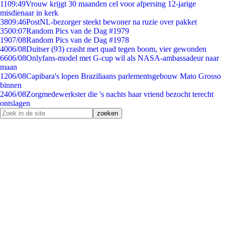
11
09:49
Vrouw krijgt 30 maanden cel voor afpersing 12-jarige
misdienaar in kerk
38
09:46
PostNL-bezorger steekt bewoner na ruzie over pakket
35
00:07
Random Pics van de Dag #1979
19
07/08
Random Pics van de Dag #1978
40
06/08
Duitser (93) crasht met quad tegen boom, vier gewonden
66
06/08
Onlyfans-model met G-cup wil als NASA-ambassadeur naar
maan
12
06/08
Capibara's lopen Braziliaans parlementsgebouw Mato Grosso
binnen
24
06/08
Zorgmedewerkster die 's nachts haar vriend bezocht terecht
ontslagen