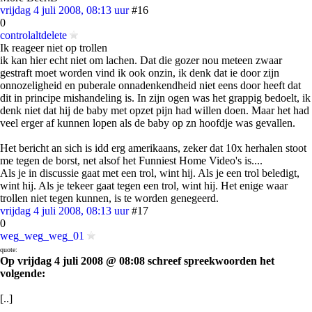
vrijdag 4 juli 2008, 08:13 uur
#16
0
controlaltdelete
Ik reageer niet op trollen
ik kan hier echt niet om lachen. Dat die gozer nou meteen zwaar
gestraft moet worden vind ik ook onzin, ik denk dat ie door zijn
onnozeligheid en puberale onnadenkendheid niet eens door heeft dat
dit in principe mishandeling is. In zijn ogen was het grappig bedoelt, ik
denk niet dat hij de baby met opzet pijn had willen doen. Maar het had
veel erger af kunnen lopen als de baby op zn hoofdje was gevallen.
Het bericht an sich is idd erg amerikaans, zeker dat 10x herhalen stoot
me tegen de borst, net alsof het Funniest Home Video's is....
Als je in discussie gaat met een trol, wint hij. Als je een trol beledigt,
wint hij. Als je tekeer gaat tegen een trol, wint hij. Het enige waar
trollen niet tegen kunnen, is te worden genegeerd.
vrijdag 4 juli 2008, 08:13 uur
#17
0
weg_weg_weg_01
quote:
Op vrijdag 4 juli 2008 @ 08:08 schreef spreekwoorden het
volgende:
[..]