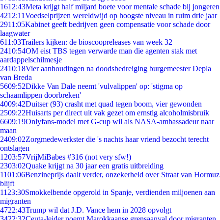
16
12:43
Meta krijgt half miljard boete voor mentale schade bij jongeren
42
12:11
Voedselprijzen wereldwijd op hoogste niveau in ruim drie jaar
29
11:05
Kabinet geeft bedrijven geen compensatie voor schade door
laagwater
6
11:03
Trailers kijken: de bioscoopreleases van week 32
24
10:54
OM eist TBS tegen verwarde man die agenten stak met
aardappelschilmesje
24
10:18
Vier aanhoudingen na doodsbedreiging burgemeester Depla
van Breda
56
09:52
Dikke Van Dale neemt 'vulvalippen' op: 'stigma op
schaamlippen doorbreken'
40
09:42
Duitser (93) crasht met quad tegen boom, vier gewonden
25
09:22
Huisarts per direct uit vak gezet om ernstig alcoholmisbruik
66
09:19
Onlyfans-model met G-cup wil als NASA-ambassadeur naar
maan
24
09:02
Zorgmedewerkster die 's nachts haar vriend bezocht terecht
ontslagen
12
03:57
VrijMiBabes #316 (not very sfw!)
23
03:02
Quake krijgt na 30 jaar een gratis uitbreiding
11
01:06
Benzineprijs daalt verder, onzekerheid over Straat van Hormuz
blijft
11
23:30
Smokkelbende opgerold in Spanje, verdienden miljoenen aan
migranten
47
22:43
Trump wil dat J.D. Vance hem in 2028 opvolgt
34
22:32
Ceuta-leider noemt Marokkaanse grensaanval door migranten