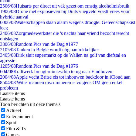
maan
25
06/08
Huisarts per direct uit vak gezet om ernstig alcoholmisbruik
19
06/08
Drone met explosieven bij Duits vliegveld voedt vrees voor
hybride aanval
60
06/08
Waterschappen slaan alarm wegens droogte: Gereedschapskist
leeg
24
06/08
Zorgmedewerkster die 's nachts haar vriend bezocht terecht
ontslagen
38
06/08
Random Pics van de Dag #1977
21
05/08
Tanken in België wordt nóg aantrekkelijker
34
05/08
Dirk sluit supermarkt op de Wallen na golf van diefstal en
agressie
12
05/08
Random Pics van de Dag #1976
6
04/08
Kraftwerk brengt ruimteschip terug naar Eindhoven
20
04/08
Apple vecht Britse eis tot inbouwen backdoor in iCloud aan
85
04/08
'Witte' mannen discrimineren is volgens OM geen enkel
probleem
Laatste items
Laatste items
Toon berichten uit deze thema's
Actueel
Entertainment
Sport
Film & Tv
Games