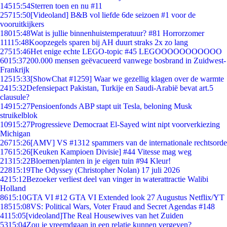
145
15:54
Sterren toen en nu #11
257
15:50
[Videoland] B&B vol liefde 6de seizoen #1 voor de
vooruitkijkers
180
15:48
Wat is jullie binnenhuistemperatuur? #81 Horrorzomer
111
15:48
Koopzegels sparen bij AH duurt straks 2x zo lang
275
15:46
Het enige echte LEGO-topic #45 LEGOOOOOOOOOOO
60
15:37
200.000 mensen geëvacueerd vanwege bosbrand in Zuidwest-
Frankrijk
125
15:33
[ShowChat #1259] Waar we gezellig klagen over de warmte
24
15:32
Defensiepact Pakistan, Turkije en Saudi-Arabië bevat art.5
clausule?
149
15:27
Pensioenfonds ABP stapt uit Tesla, beloning Musk
struikelblok
109
15:27
Progressieve Democraat El-Sayed wint nipt voorverkiezing
Michigan
267
15:26
[AMV] VS #1312 spammers van de internationale rechtsorde
176
15:26
[Keuken Kampioen Divisie] #44 Vitesse mag weg
213
15:22
Bloemen/planten in je eigen tuin #94 Kleur!
228
15:19
The Odyssey (Christopher Nolan) 17 juli 2026
42
15:12
Bezoeker verliest deel van vinger in waterattractie Walibi
Holland
86
15:10
GTA VI #12 GTA VI Extended look 27 Augustus Netflix/YT
185
15:08
VS: Political Wars, Voter Fraud and Secret Agendas #148
41
15:05
[videoland]The Real Housewives van het Zuiden
53
15:04
Zou je vreemdgaan in een relatie kunnen vergeven?