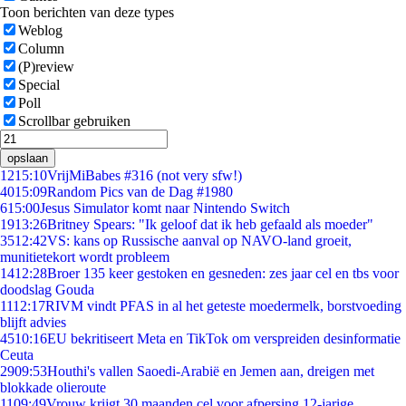
Toon berichten van deze types
Weblog
Column
(P)review
Special
Poll
Scrollbar gebruiken
opslaan
12
15:10
VrijMiBabes #316 (not very sfw!)
40
15:09
Random Pics van de Dag #1980
6
15:00
Jesus Simulator komt naar Nintendo Switch
19
13:26
Britney Spears: "Ik geloof dat ik heb gefaald als moeder"
35
12:42
VS: kans op Russische aanval op NAVO-land groeit,
munitietekort wordt probleem
14
12:28
Broer 135 keer gestoken en gesneden: zes jaar cel en tbs voor
doodslag Gouda
11
12:17
RIVM vindt PFAS in al het geteste moedermelk, borstvoeding
blijft advies
45
10:16
EU bekritiseert Meta en TikTok om verspreiden desinformatie
Ceuta
29
09:53
Houthi's vallen Saoedi-Arabië en Jemen aan, dreigen met
blokkade olieroute
11
09:49
Vrouw krijgt 30 maanden cel voor afpersing 12-jarige