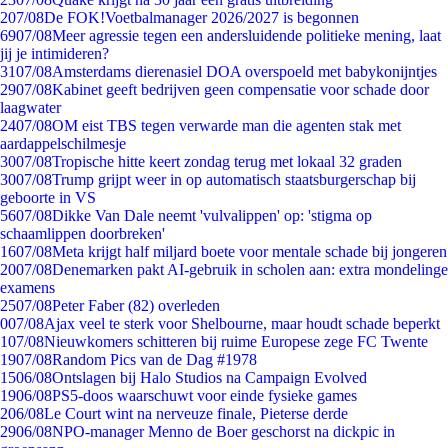
2
07/08
De FOK!Voetbalmanager 2026/2027 is begonnen
69
07/08
Meer agressie tegen een andersluidende politieke mening, laat
jij je intimideren?
31
07/08
Amsterdams dierenasiel DOA overspoeld met babykonijntjes
29
07/08
Kabinet geeft bedrijven geen compensatie voor schade door
laagwater
24
07/08
OM eist TBS tegen verwarde man die agenten stak met
aardappelschilmesje
30
07/08
Tropische hitte keert zondag terug met lokaal 32 graden
30
07/08
Trump grijpt weer in op automatisch staatsburgerschap bij
geboorte in VS
56
07/08
Dikke Van Dale neemt 'vulvalippen' op: 'stigma op
schaamlippen doorbreken'
16
07/08
Meta krijgt half miljard boete voor mentale schade bij jongeren
20
07/08
Denemarken pakt AI-gebruik in scholen aan: extra mondelinge
examens
25
07/08
Peter Faber (82) overleden
0
07/08
Ajax veel te sterk voor Shelbourne, maar houdt schade beperkt
1
07/08
Nieuwkomers schitteren bij ruime Europese zege FC Twente
19
07/08
Random Pics van de Dag #1978
15
06/08
Ontslagen bij Halo Studios na Campaign Evolved
19
06/08
PS5-doos waarschuwt voor einde fysieke games
2
06/08
Le Court wint na nerveuze finale, Pieterse derde
29
06/08
NPO-manager Menno de Boer geschorst na dickpic in