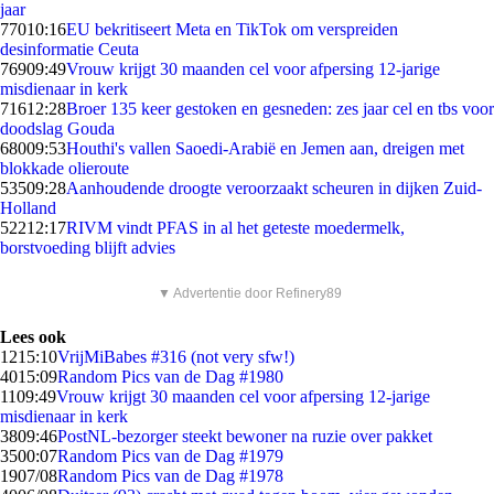
jaar
770
10:16
EU bekritiseert Meta en TikTok om verspreiden
desinformatie Ceuta
769
09:49
Vrouw krijgt 30 maanden cel voor afpersing 12-jarige
misdienaar in kerk
716
12:28
Broer 135 keer gestoken en gesneden: zes jaar cel en tbs voor
doodslag Gouda
680
09:53
Houthi's vallen Saoedi-Arabië en Jemen aan, dreigen met
blokkade olieroute
535
09:28
Aanhoudende droogte veroorzaakt scheuren in dijken Zuid-
Holland
522
12:17
RIVM vindt PFAS in al het geteste moedermelk,
borstvoeding blijft advies
▼ Advertentie door Refinery89
Lees ook
12
15:10
VrijMiBabes #316 (not very sfw!)
40
15:09
Random Pics van de Dag #1980
11
09:49
Vrouw krijgt 30 maanden cel voor afpersing 12-jarige
misdienaar in kerk
38
09:46
PostNL-bezorger steekt bewoner na ruzie over pakket
35
00:07
Random Pics van de Dag #1979
19
07/08
Random Pics van de Dag #1978