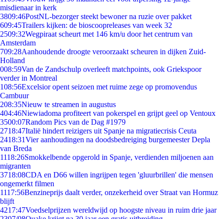
misdienaar in kerk
38
09:46
PostNL-bezorger steekt bewoner na ruzie over pakket
6
09:45
Trailers kijken: de bioscoopreleases van week 32
25
09:32
Wegpiraat scheurt met 146 km/u door het centrum van
Amsterdam
7
09:28
Aanhoudende droogte veroorzaakt scheuren in dijken Zuid-
Holland
0
08:59
Van de Zandschulp overleeft matchpoints, ook Griekspoor
verder in Montreal
1
08:56
Excelsior opent seizoen met ruime zege op promovendus
Cambuur
2
08:35
Nieuw te streamen in augustus
4
04:46
Niewiadoma profiteert van pokerspel en grijpt geel op Ventoux
35
00:07
Random Pics van de Dag #1979
27
18:47
Italië hindert reizigers uit Spanje na migratiecrisis Ceuta
24
18:31
Vier aanhoudingen na doodsbedreiging burgemeester Depla
van Breda
11
18:26
Smokkelbende opgerold in Spanje, verdienden miljoenen aan
migranten
37
18:08
CDA en D66 willen ingrijpen tegen 'gluurbrillen' die mensen
ongemerkt filmen
11
17:56
Benzineprijs daalt verder, onzekerheid over Straat van Hormuz
blijft
42
17:47
Voedselprijzen wereldwijd op hoogste niveau in ruim drie jaar
23
07/08
Quake krijgt na 30 jaar een gratis uitbreiding