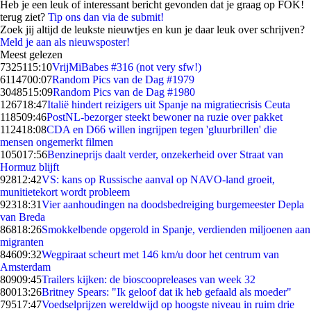
Heb je een leuk of interessant bericht gevonden dat je graag op FOK!
terug ziet?
Tip ons dan via de submit!
Zoek jij altijd de leukste nieuwtjes en kun je daar leuk over schrijven?
Meld je aan als nieuwsposter!
Meest gelezen
73251
15:10
VrijMiBabes #316 (not very sfw!)
61147
00:07
Random Pics van de Dag #1979
30485
15:09
Random Pics van de Dag #1980
1267
18:47
Italië hindert reizigers uit Spanje na migratiecrisis Ceuta
1185
09:46
PostNL-bezorger steekt bewoner na ruzie over pakket
1124
18:08
CDA en D66 willen ingrijpen tegen 'gluurbrillen' die
mensen ongemerkt filmen
1050
17:56
Benzineprijs daalt verder, onzekerheid over Straat van
Hormuz blijft
928
12:42
VS: kans op Russische aanval op NAVO-land groeit,
munitietekort wordt probleem
923
18:31
Vier aanhoudingen na doodsbedreiging burgemeester Depla
van Breda
868
18:26
Smokkelbende opgerold in Spanje, verdienden miljoenen aan
migranten
846
09:32
Wegpiraat scheurt met 146 km/u door het centrum van
Amsterdam
809
09:45
Trailers kijken: de bioscoopreleases van week 32
800
13:26
Britney Spears: "Ik geloof dat ik heb gefaald als moeder"
795
17:47
Voedselprijzen wereldwijd op hoogste niveau in ruim drie