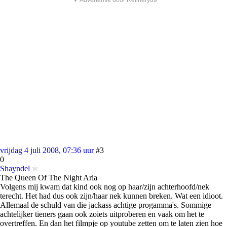
▼ Advertentie door Refinery89
vrijdag 4 juli 2008, 07:36 uur
#3
0
Shayndel
The Queen Of The Night Aria
Volgens mij kwam dat kind ook nog op haar/zijn achterhoofd/nek
terecht. Het had dus ook zijn/haar nek kunnen breken. Wat een idioot.
Allemaal de schuld van die jackass achtige progamma's. Sommige
achtelijker tieners gaan ook zoiets uitproberen en vaak om het te
overtreffen. En dan het filmpje op youtube zetten om te laten zien hoe