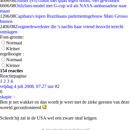
40
06/08
Duitser (93) crasht met quad tegen boom, vier gewonden
66
06/08
Onlyfans-model met G-cup wil als NASA-ambassadeur naar
maan
12
06/08
Capibara's lopen Braziliaans parlementsgebouw Mato Grosso
binnen
24
06/08
Zorgmedewerkster die 's nachts haar vriend bezocht terecht
ontslagen
Font-grootte:
Normaal
Kleiner
regelhoogte :
Normaal
Kleiner
154 reacties
Reactiepagina:
1
2
3
4
vrijdag 4 juli 2008, 07:27 uur
#2
0
skapie
Ben je net wakker en dan wordt je weer met de zieke geesten van deze
wereld geconfronteerd
Scheelt hij zal in de USA wel een zware straf krijgen