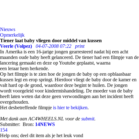
Nieuws
Opmerkelijk
Tiener laat baby vliegen door middel van kussen
Veerle (Volpez)
04-07-2008 07:22
print
In Amerika is een 16-jarige jongen gearresteerd nadat hij een acht
maanden oude baby heeft gelanceerd. De tiener had een filmpje van de
lancering gemaakt en deze op Youtube geplaatst, waarna
een leraar hem herkende.
Op het filmpje is te zien hoe de jongen de baby op een opblaasbaar
kussen legt en erop springt. Hierdoor vliegt de baby door de kamer en
valt hard op de grond, waardoor deze begint te huilen. De jongen
wordt voorgeleid voor kindermishandeling. De moeder van de baby
heeft laten weten dat deze geen verwondingen aan het incident heeft
overgehouden.
Het desbetreffende filmpje
is hier te bekijken
.
Met dank aan AC4WHEELS.NL voor de
submit
.
Submitter:
Bron:
14NEWS
154
Help ons; deel dit item als je het leuk vond