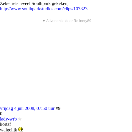
Zeker iets teveel Southpark gekeken,
http://www.southparkstudios.com/clips/103323
▼ Advertentie door Refinery89
vrijdag 4 juli 2008, 07:50 uur
#9
0
lady-wrb
kortaf
walgelijk