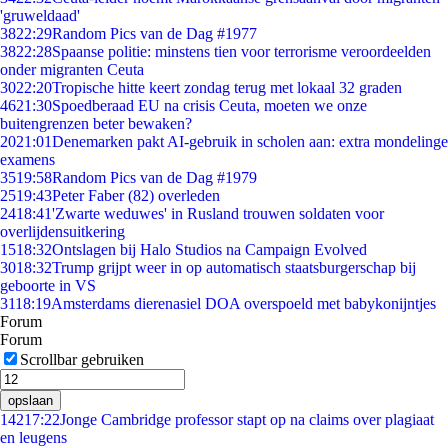
'gruweldaad'
38
22:29
Random Pics van de Dag #1977
38
22:28
Spaanse politie: minstens tien voor terrorisme veroordeelden
onder migranten Ceuta
30
22:20
Tropische hitte keert zondag terug met lokaal 32 graden
46
21:30
Spoedberaad EU na crisis Ceuta, moeten we onze
buitengrenzen beter bewaken?
20
21:01
Denemarken pakt AI-gebruik in scholen aan: extra mondelinge
examens
35
19:58
Random Pics van de Dag #1979
25
19:43
Peter Faber (82) overleden
24
18:41
'Zwarte weduwes' in Rusland trouwen soldaten voor
overlijdensuitkering
15
18:32
Ontslagen bij Halo Studios na Campaign Evolved
30
18:32
Trump grijpt weer in op automatisch staatsburgerschap bij
geboorte in VS
31
18:19
Amsterdams dierenasiel DOA overspoeld met babykonijntjes
Forum
Forum
Scrollbar gebruiken
opslaan
142
17:22
Jonge Cambridge professor stapt op na claims over plagiaat
en leugens