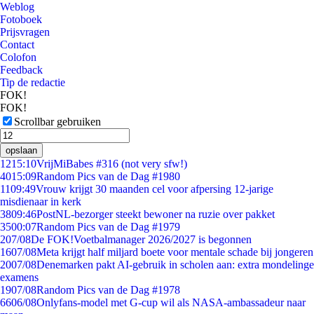
Weblog
Fotoboek
Prijsvragen
Contact
Colofon
Feedback
Tip de redactie
FOK!
FOK!
Scrollbar gebruiken
opslaan
12
15:10
VrijMiBabes #316 (not very sfw!)
40
15:09
Random Pics van de Dag #1980
11
09:49
Vrouw krijgt 30 maanden cel voor afpersing 12-jarige
misdienaar in kerk
38
09:46
PostNL-bezorger steekt bewoner na ruzie over pakket
35
00:07
Random Pics van de Dag #1979
2
07/08
De FOK!Voetbalmanager 2026/2027 is begonnen
16
07/08
Meta krijgt half miljard boete voor mentale schade bij jongeren
20
07/08
Denemarken pakt AI-gebruik in scholen aan: extra mondelinge
examens
19
07/08
Random Pics van de Dag #1978
66
06/08
Onlyfans-model met G-cup wil als NASA-ambassadeur naar