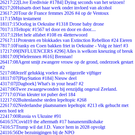
262
17:22
[Live Eredivisie #1784] Dying seconds van het seizoen!
82
17:20
Huisarts doet haar werk onder invloed van alcohol
236
17:20
Tour de France femmes 2026 #4 op de Ventoux
1
17:15
Mijn testament
181
17:15
Oorlog in Oekraïne #1318 Drone baby drone
70
17:13
Teltopic #1567 tel door en door en door....
35
17:12
Het hele alfabet #108 en 4letterwoord
276
17:11
Protesten en blokkades van Extinction Rebellion #24 Eieren
78
17:10
Franky en Coen bakken friet in Oekraïne - Volg ze hier! #3
172
17:09
[INFLUENCERS #296] Alles is welkom kneuzing of breuk
180
17:09
[Wielrennen #616] Brennan!
264
17:08
Agent smijt zwangere vrouw op de grond, onderzoek gestart
#2
52
17:08
Jezelf gelukkig voelen als vrijgezelle vijftiger
181
17:07
[PlayStation #184] Nieuw deel
43
17:07
[Dagboek] What's in your head? #2
24
17:06
Twee zwaargewonden bij eenzijdig ongeval Zeeland.
277
17:03
Van kleuter tot puber deel 184
122
17:02
Buitenlandse steden lepeltopic #268
226
17:02
Nederlandse plaatsnamen lepeltopic #213 elk gehucht met
een bord telt
224
17:00
Russia vs Ukraine #91
64
16:57
Covid19 the aftermath #17 bananenmilkshake
74
16:57
Trump wil dat J.D. Vance hem in 2028 opvolgt
241
16:56
De bezuinigingen bij de NPO