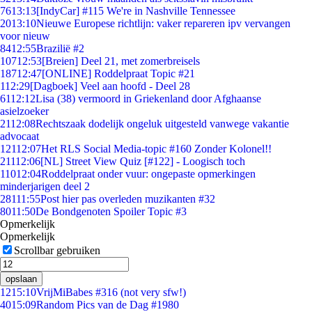
76
13:13
[IndyCar] #115 We're in Nashville Tennessee
20
13:10
Nieuwe Europese richtlijn: vaker repareren ipv vervangen
voor nieuw
84
12:55
Brazilië #2
107
12:53
[Breien] Deel 21, met zomerbreisels
187
12:47
[ONLINE] Roddelpraat Topic #21
1
12:29
[Dagboek] Veel aan hoofd - Deel 28
61
12:12
Lisa (38) vermoord in Griekenland door Afghaanse
asielzoeker
21
12:08
Rechtszaak dodelijk ongeluk uitgesteld vanwege vakantie
advocaat
121
12:07
Het RLS Social Media-topic #160 Zonder Kolonel!!
211
12:06
[NL] Street View Quiz [#122] - Loogisch toch
110
12:04
Roddelpraat onder vuur: ongepaste opmerkingen
minderjarigen deel 2
281
11:55
Post hier pas overleden muzikanten #32
80
11:50
De Bondgenoten Spoiler Topic #3
Opmerkelijk
Opmerkelijk
Scrollbar gebruiken
opslaan
12
15:10
VrijMiBabes #316 (not very sfw!)
40
15:09
Random Pics van de Dag #1980