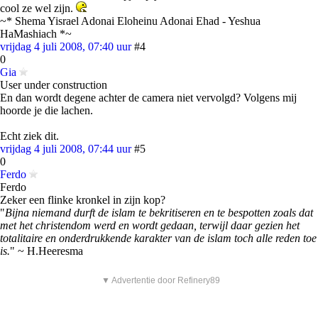
cool ze wel zijn.
~* Shema Yisrael Adonai Eloheinu Adonai Ehad - Yeshua
HaMashiach *~
vrijdag 4 juli 2008, 07:40 uur
#4
0
Gia
User under construction
En dan wordt degene achter de camera niet vervolgd? Volgens mij
hoorde je die lachen.
Echt ziek dit.
vrijdag 4 juli 2008, 07:44 uur
#5
0
Ferdo
Ferdo
Zeker een flinke kronkel in zijn kop?
"
Bijna niemand durft de islam te bekritiseren en te bespotten zoals dat
met het christendom werd en wordt gedaan, terwijl daar gezien het
totalitaire en onderdrukkende karakter van de islam toch alle reden toe
is.
" ~ H.Heeresma
▼ Advertentie door Refinery89