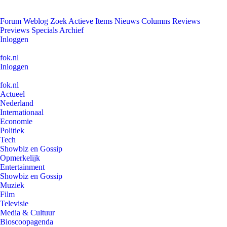
Forum
Weblog
Zoek
Actieve Items
Nieuws
Columns
Reviews
Previews
Specials
Archief
Inloggen
fok.nl
Inloggen
fok.nl
Actueel
Nederland
Internationaal
Economie
Politiek
Tech
Showbiz en Gossip
Opmerkelijk
Entertainment
Showbiz en Gossip
Muziek
Film
Televisie
Media & Cultuur
Bioscoopagenda