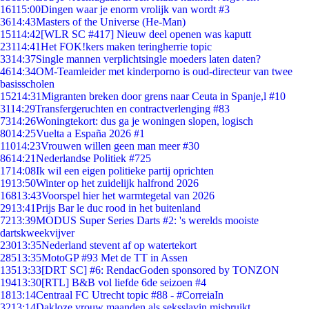
161
15:00
Dingen waar je enorm vrolijk van wordt #3
36
14:43
Masters of the Universe (He-Man)
151
14:42
[WLR SC #417] Nieuw deel openen was kaputt
231
14:41
Het FOK!kers maken teringherrie topic
33
14:37
Single mannen verplichtsingle moeders laten daten?
46
14:34
OM-Teamleider met kinderporno is oud-directeur van twee
basisscholen
152
14:31
Migranten breken door grens naar Ceuta in Spanje,l #10
31
14:29
Transfergeruchten en contractverlenging #83
73
14:26
Woningtekort: dus ga je woningen slopen, logisch
80
14:25
Vuelta a España 2026 #1
110
14:23
Vrouwen willen geen man meer #30
86
14:21
Nederlandse Politiek #725
17
14:08
Ik wil een eigen politieke partij oprichten
19
13:50
Winter op het zuidelijk halfrond 2026
168
13:43
Voorspel hier het warmtegetal van 2026
29
13:41
Prijs Bar le duc rood in het buitenland
72
13:39
MODUS Super Series Darts #2: 's werelds mooiste
dartskweekvijver
230
13:35
Nederland stevent af op watertekort
285
13:35
MotoGP #93 Met de TT in Assen
135
13:33
[DRT SC] #6: RendacGoden sponsored by TONZON
194
13:30
[RTL] B&B vol liefde 6de seizoen #4
18
13:14
Centraal FC Utrecht topic #88 - #CorreiaIn
32
13:14
Dakloze vrouw maanden als seksslavin misbruikt