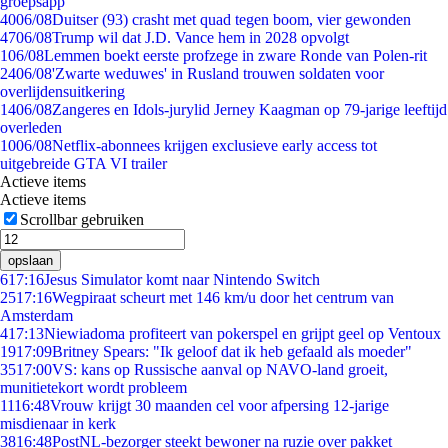
groepsapp
40
06/08
Duitser (93) crasht met quad tegen boom, vier gewonden
47
06/08
Trump wil dat J.D. Vance hem in 2028 opvolgt
1
06/08
Lemmen boekt eerste profzege in zware Ronde van Polen-rit
24
06/08
'Zwarte weduwes' in Rusland trouwen soldaten voor
overlijdensuitkering
14
06/08
Zangeres en Idols-jurylid Jerney Kaagman op 79-jarige leeftijd
overleden
10
06/08
Netflix-abonnees krijgen exclusieve early access tot
uitgebreide GTA VI trailer
Actieve items
Actieve items
Scrollbar gebruiken
opslaan
6
17:16
Jesus Simulator komt naar Nintendo Switch
25
17:16
Wegpiraat scheurt met 146 km/u door het centrum van
Amsterdam
4
17:13
Niewiadoma profiteert van pokerspel en grijpt geel op Ventoux
19
17:09
Britney Spears: "Ik geloof dat ik heb gefaald als moeder"
35
17:00
VS: kans op Russische aanval op NAVO-land groeit,
munitietekort wordt probleem
11
16:48
Vrouw krijgt 30 maanden cel voor afpersing 12-jarige
misdienaar in kerk
38
16:48
PostNL-bezorger steekt bewoner na ruzie over pakket