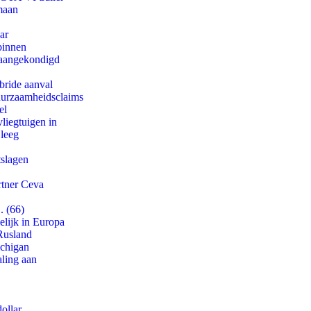
maan
ar
binnen
g aangekondigd
bride aanval
duurzaamheidsclaims
el
iegtuigen in
 leeg
tslagen
rtner Ceva
. (66)
lijk in Europa
Rusland
ichigan
aling aan
ollar