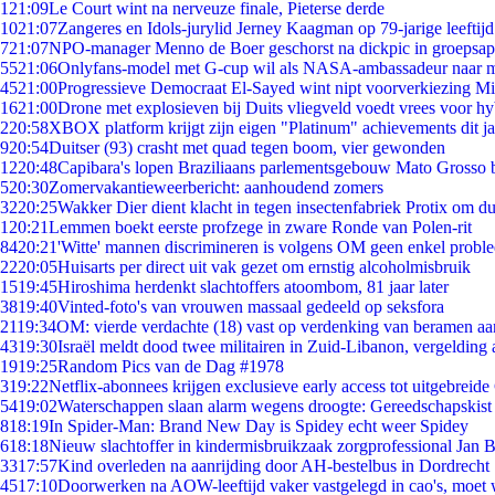
1
21:09
Le Court wint na nerveuze finale, Pieterse derde
10
21:07
Zangeres en Idols-jurylid Jerney Kaagman op 79-jarige leeftij
7
21:07
NPO-manager Menno de Boer geschorst na dickpic in groepsa
55
21:06
Onlyfans-model met G-cup wil als NASA-ambassadeur naar 
45
21:00
Progressieve Democraat El-Sayed wint nipt voorverkiezing M
16
21:00
Drone met explosieven bij Duits vliegveld voedt vrees voor hy
2
20:58
XBOX platform krijgt zijn eigen "Platinum" achievements dit ja
9
20:54
Duitser (93) crasht met quad tegen boom, vier gewonden
12
20:48
Capibara's lopen Braziliaans parlementsgebouw Mato Grosso 
5
20:30
Zomervakantieweerbericht: aanhoudend zomers
32
20:25
Wakker Dier dient klacht in tegen insectenfabriek Protix om 
1
20:21
Lemmen boekt eerste profzege in zware Ronde van Polen-rit
84
20:21
'Witte' mannen discrimineren is volgens OM geen enkel probl
22
20:05
Huisarts per direct uit vak gezet om ernstig alcoholmisbruik
15
19:45
Hiroshima herdenkt slachtoffers atoombom, 81 jaar later
38
19:40
Vinted-foto's van vrouwen massaal gedeeld op seksfora
21
19:34
OM: vierde verdachte (18) vast op verdenking van beramen aa
43
19:30
Israël meldt dood twee militairen in Zuid-Libanon, vergeldin
19
19:25
Random Pics van de Dag #1978
3
19:22
Netflix-abonnees krijgen exclusieve early access tot uitgebreide
54
19:02
Waterschappen slaan alarm wegens droogte: Gereedschapskist
8
18:19
In Spider-Man: Brand New Day is Spidey echt weer Spidey
6
18:18
Nieuw slachtoffer in kindermisbruikzaak zorgprofessional Jan B
33
17:57
Kind overleden na aanrijding door AH-bestelbus in Dordrecht
45
17:10
Doorwerken na AOW-leeftijd vaker vastgelegd in cao's, moet