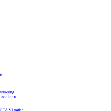
pp
uitkering
d overleden
 GTA VI trailer