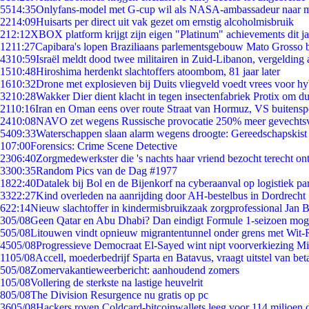
55
14:35
Onlyfans-model met G-cup wil als NASA-ambassadeur naar 
22
14:09
Huisarts per direct uit vak gezet om ernstig alcoholmisbruik
2
12:12
XBOX platform krijgt zijn eigen "Platinum" achievements dit ja
12
11:27
Capibara's lopen Braziliaans parlementsgebouw Mato Grosso 
43
10:59
Israël meldt dood twee militairen in Zuid-Libanon, vergeldin
15
10:48
Hiroshima herdenkt slachtoffers atoombom, 81 jaar later
16
10:32
Drone met explosieven bij Duits vliegveld voedt vrees voor hy
32
10:28
Wakker Dier dient klacht in tegen insectenfabriek Protix om 
21
10:16
Iran en Oman eens over route Straat van Hormuz, VS buitensp
24
10:08
NAVO zet wegens Russische provocatie 250% meer gevechtsvl
54
09:33
Waterschappen slaan alarm wegens droogte: Gereedschapskist
1
07:00
Forensics: Crime Scene Detective
23
06:40
Zorgmedewerkster die 's nachts haar vriend bezocht terecht on
33
00:35
Random Pics van de Dag #1977
18
22:40
Datalek bij Bol en de Bijenkorf na cyberaanval op logistiek pa
33
22:27
Kind overleden na aanrijding door AH-bestelbus in Dordrecht
6
22:14
Nieuw slachtoffer in kindermisbruikzaak zorgprofessional Jan B
3
05/08
Geen Qatar en Abu Dhabi? Dan eindigt Formule 1-seizoen moge
5
05/08
Litouwen vindt opnieuw migrantentunnel onder grens met Wit-
45
05/08
Progressieve Democraat El-Sayed wint nipt voorverkiezing M
11
05/08
Accell, moederbedrijf Sparta en Batavus, vraagt uitstel van bet
5
05/08
Zomervakantieweerbericht: aanhoudend zomers
1
05/08
Vollering de sterkste na lastige heuvelrit
8
05/08
The Division Resurgence nu gratis op pc
36
05/08
Hackers roven Coldcard-bitcoinwallets leeg voor 114 miljoen d