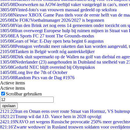
45
05/08
Doorwerken na AOW-leeftijd vaker vastgelegd in cao's, moet
38
05/08
Vinted-foto's van vrouwen massaal gedeeld op seksfora
1
05/08
Nieuwe XBOX Game Pass titels voor de eerste helft van de ma
2
05/08
De FOK!Voetbalmanager 2026/2027 is begonnen
50
05/08
Van den Brink zet nog eens 14 gemeenten onder toezicht om s
18
05/08
Iran overweegt Europese hulp bij ruimen mijnen in Straat va
3
05/08
EA Sports FC 27 toont The Grounds-modus
1
05/08
Gears of War: E-Day open beta begint 6 augustus
36
05/08
Pentagon verbruikt meer raketten dan kan worden aangevuld, t
21
05/08
Tanken in België wordt nóg aantrekkelijker
34
05/08
Dirk sluit supermarkt op de Wallen na golf van diefstal en agre
13
05/08
Nederlander (23) aangehouden in Duitsland na snelheid van 
3
05/08
Gedurfd NEC blijft overeind bij Olympiakos
14
05/08
Long live the 7th of October
12
05/08
Random Pics van de Dag #1976
Actieve items
Actieve items
Scrollbar gebruiken
opslaan
21
21:22
Iran en Oman eens over route Straat van Hormuz, VS buitensp
18
21:21
Trump wil dat J.D. Vance hem in 2028 opvolgt
24
21:19
NAVO zet wegens Russische provocatie 250% meer gevechtsvl
8
21:16
'Zwarte weduwes' in Rusland trouwen soldaten voor overlijdens