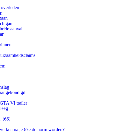
d overleden
pp
maan
ichigan
bride aanval
ar
binnen
duurzaamheidsclaims
eem
nslag
g aangekondigd
 GTA VI trailer
 leeg
. (66)
 werken na je 67e de norm worden?