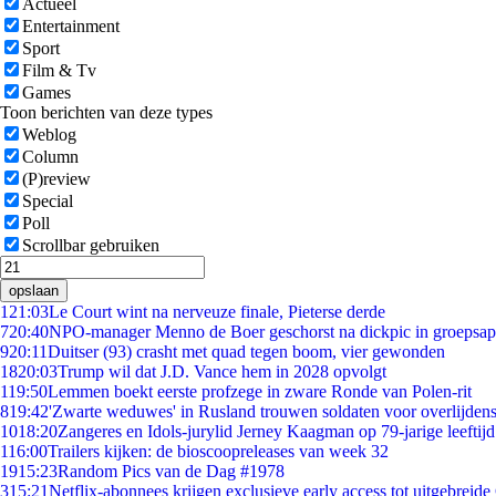
Actueel
Entertainment
Sport
Film & Tv
Games
Toon berichten van deze types
Weblog
Column
(P)review
Special
Poll
Scrollbar gebruiken
opslaan
1
21:03
Le Court wint na nerveuze finale, Pieterse derde
7
20:40
NPO-manager Menno de Boer geschorst na dickpic in groepsa
9
20:11
Duitser (93) crasht met quad tegen boom, vier gewonden
18
20:03
Trump wil dat J.D. Vance hem in 2028 opvolgt
1
19:50
Lemmen boekt eerste profzege in zware Ronde van Polen-rit
8
19:42
'Zwarte weduwes' in Rusland trouwen soldaten voor overlijdens
10
18:20
Zangeres en Idols-jurylid Jerney Kaagman op 79-jarige leeftij
1
16:00
Trailers kijken: de bioscoopreleases van week 32
19
15:23
Random Pics van de Dag #1978
3
15:21
Netflix-abonnees krijgen exclusieve early access tot uitgebreide