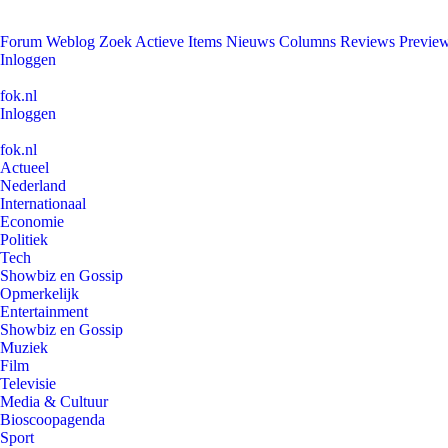
Forum
Weblog
Zoek
Actieve Items
Nieuws
Columns
Reviews
Previe
Inloggen
fok.nl
Inloggen
fok.nl
Actueel
Nederland
Internationaal
Economie
Politiek
Tech
Showbiz en Gossip
Opmerkelijk
Entertainment
Showbiz en Gossip
Muziek
Film
Televisie
Media & Cultuur
Bioscoopagenda
Sport