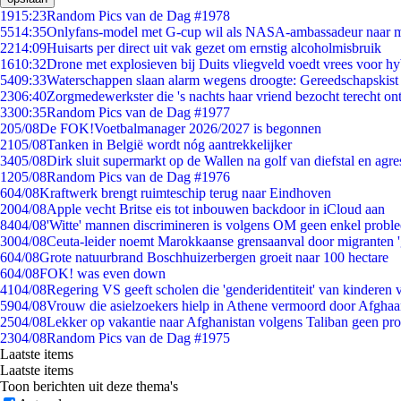
19
15:23
Random Pics van de Dag #1978
55
14:35
Onlyfans-model met G-cup wil als NASA-ambassadeur naar 
22
14:09
Huisarts per direct uit vak gezet om ernstig alcoholmisbruik
16
10:32
Drone met explosieven bij Duits vliegveld voedt vrees voor hy
54
09:33
Waterschappen slaan alarm wegens droogte: Gereedschapskist
23
06:40
Zorgmedewerkster die 's nachts haar vriend bezocht terecht on
33
00:35
Random Pics van de Dag #1977
2
05/08
De FOK!Voetbalmanager 2026/2027 is begonnen
21
05/08
Tanken in België wordt nóg aantrekkelijker
34
05/08
Dirk sluit supermarkt op de Wallen na golf van diefstal en agre
12
05/08
Random Pics van de Dag #1976
6
04/08
Kraftwerk brengt ruimteschip terug naar Eindhoven
20
04/08
Apple vecht Britse eis tot inbouwen backdoor in iCloud aan
84
04/08
'Witte' mannen discrimineren is volgens OM geen enkel probl
30
04/08
Ceuta-leider noemt Marokkaanse grensaanval door migranten 
6
04/08
Grote natuurbrand Boschhuizerbergen groeit naar 100 hectare
6
04/08
FOK! was even down
41
04/08
Regering VS geeft scholen die 'genderidentiteit' van kinderen
59
04/08
Vrouw die asielzoekers hielp in Athene vermoord door Afghaa
25
04/08
Lekker op vakantie naar Afghanistan volgens Taliban geen pr
23
04/08
Random Pics van de Dag #1975
Laatste items
Laatste items
Toon berichten uit deze thema's