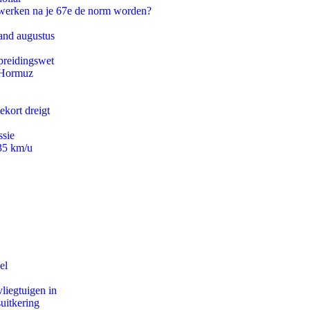
 werken na je 67e de norm worden?
and augustus
preidingswet
n Hormuz
ekort dreigt
ssie
235 km/u
el
iegtuigen in
uitkering