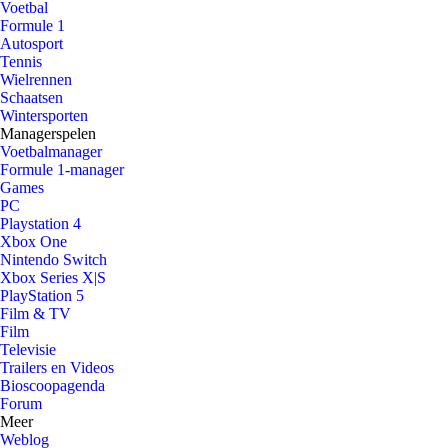
Voetbal
Formule 1
Autosport
Tennis
Wielrennen
Schaatsen
Wintersporten
Managerspelen
Voetbalmanager
Formule 1-manager
Games
PC
Playstation 4
Xbox One
Nintendo Switch
Xbox Series X|S
PlayStation 5
Film & TV
Film
Televisie
Trailers en Videos
Bioscoopagenda
Forum
Meer
Weblog