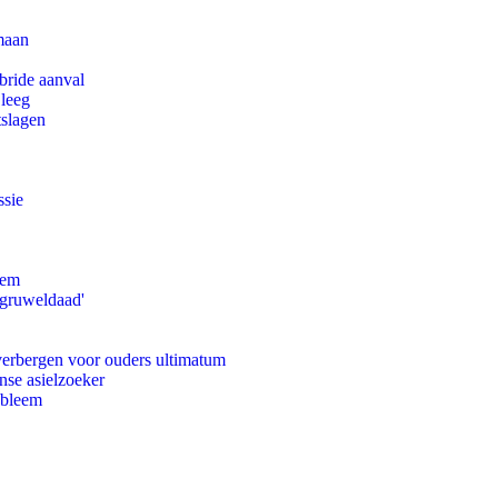
maan
bride aanval
 leeg
tslagen
ssie
eem
'gruweldaad'
 verbergen voor ouders ultimatum
nse asielzoeker
obleem