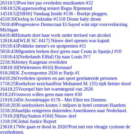
263
18:53
Post hier pas overleden muzikanten #32
106
18:52
Kappersoorlog teistert Regio Rijnmond
145
18:52
[SBS6] Vandaag Inside #136 - Boekje pluggen.
45
18:50
Oorlog in Oekraïne #1318 Drone baby drone
70
18:49
Progressieve Democraat El-Sayed wint nipt voorverkiezing
Michigan
64
18:48
Huisarts doet haar werk onder invloed van alcohol
126
18:44
[WLR SC #417] Nieuw deel openen was kaputt
191
18:43
Politieke meme's en spotprenten #11
58
18:43
Migranten breken door grens naar Ceuta in Spanje,l #10
118
18:43
[Nederlands Elftal] Op naar Louis IV?
22
18:36
Jerney Kaagman overleden
108
18:30
[Wielrennen #616] Brennan!
9
18:28
EK Zwemsporten 2026 te Parijs #1
64
18:26
Overleden sporters en aan sport gerelateerde personen
17
18:25
Roekeloze taxichauffeur Mohamed M. (35) rijdt fietster dood
164
18:25
Voorspel hier het warmtegetal van 2026
0
18:24
Vrouwen willen geen man meer #30
219
18:24
De Avondetappe #176 - Met Ellen ten Damme.
85
18:20
30 asielzoekers kosten 1 miljoen in hotel centrum Haarlem
32
18:20
Jaarlijks emigreren duizenden Amerikanen naar Nederland.
170
18:20
[PlayStation #184] Nieuw deel
13
18:19
Global Justice Report
236
18:17
Wie gaan er dood in 2026?Post met een vleugje cynisme de
overledenen.