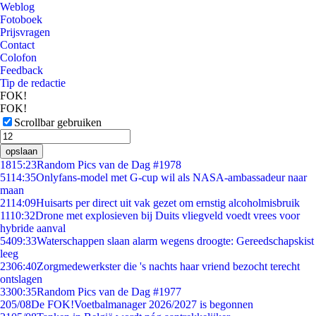
Weblog
Fotoboek
Prijsvragen
Contact
Colofon
Feedback
Tip de redactie
FOK!
FOK!
Scrollbar gebruiken
opslaan
18
15:23
Random Pics van de Dag #1978
51
14:35
Onlyfans-model met G-cup wil als NASA-ambassadeur naar
maan
21
14:09
Huisarts per direct uit vak gezet om ernstig alcoholmisbruik
11
10:32
Drone met explosieven bij Duits vliegveld voedt vrees voor
hybride aanval
54
09:33
Waterschappen slaan alarm wegens droogte: Gereedschapskist
leeg
23
06:40
Zorgmedewerkster die 's nachts haar vriend bezocht terecht
ontslagen
33
00:35
Random Pics van de Dag #1977
2
05/08
De FOK!Voetbalmanager 2026/2027 is begonnen