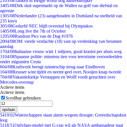
21
05/08
Tanken in België wordt nóg aantrekkelijker
34
05/08
Dirk sluit supermarkt op de Wallen na golf van diefstal en
agressie
13
05/08
Nederlander (23) aangehouden in Duitsland na snelheid van
235 km/u
3
05/08
Gedurfd NEC blijft overeind bij Olympiakos
14
05/08
Long live the 7th of October
12
05/08
Random Pics van de Dag #1976
20
04/08
OM: vierde verdachte (18) vast op verdenking van beramen
aanslag
17
04/08
Italiaanse vrouw wint 1 miljoen, gooit kraslot per abuis weg
31
04/08
Spaanse politie: minstens tien voor terrorisme veroordeelden
onder migranten Ceuta
6
04/08
Kraftwerk brengt ruimteschip terug naar Eindhoven
1
04/08
Reusser wint tijdrit en neemt geel over, Nooijen knap tweede
7
04/08
Vakantiekiekje Verstappen en Wolff voedt geruchten over
Mercedes-overstap
Actieve items
Actieve items
Scrollbar gebruiken
opslaan
54
19:02
Waterschappen slaan alarm wegens droogte: Gereedschapskist
leeg
51
18:51
Onlyfans-model met G-cup wil als NASA-ambassadeur naar