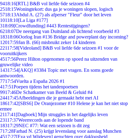
94
18:16
[RTL] B&B vol liefde 6de seizoen #4
25
18:15
Woningtekort: dus ga je woningen slopen, logisch
57
18:13
Abdul A. (27) als afperser "Fleur" door het leven
101
18:10
[La Liga #177]
3
18:09
[Crowdfunding] #443 Rentestijgingen?
62
18:07
De neergang van Duitsland als lichtend voorbeeld #3
183
18:06
Oorlog Iran #136 Bridge and powerplant day incoming?
120
17:59
Jan B. (66) misbruikt zeker 14 kinderen
221
17:58
[Videoland] B&B vol liefde 6de seizoen #1 voor de
vooruitkijkers
45
17:56
Perez Hilton opgenomen op spoed na uitzenden van
gruwelijke video
143
17:54
[AKQ] #3384 Topic met vragen. En soms goede
antwoorden.
77
17:54
Vuelta a España 2026 #1
4
17:51
Poepen tijdens het tandenpoetsen
99
17:46
De Schatkamer van Beeld & Geluid #4
244
17:45
Afbeeldingen die je gemaakt hebt met AI
186
17:42
[SBS6] De Oranjezomer #10 Helene je kan het niet stop
ermee
21
17:41
[Dagboek] Mijn struggles in het dagelijks leven
231
17:37
Weerrecords aan de lopende band
183
17:29
NEC #77: Wat een seizoen is dit zeg
7
17:28
Farhad N. (25) krijgt levenslang voor aanslag Munchen
45
17:27
[Eva vd Wijdeven] geruchten over dakloosheid