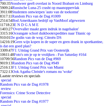
7
00:35
Noodweer geeft overlast in Noord Brabant en Limburg
59
09:24
Russische Luna-25 crasht op maanoppervlak
39
11:08
Studenten ontwierpen 'auto van de toekomst'
83
17:11
Random Pics van de Dag #1009
25
14:54
Bod Amerikaans bedrijf op VanMoof afgewezen
117
18:23
E N D G A M E
14
03:27
'Overvaller maakt geen indruk in nagelsalon'
33
15:16
Oceangate schort duikbootexpedities naar Titanic op
9
10:01
De godin van de weg: Citroën DS
142
16:19
Geen wijn kopen in de super en geen drank in sportkantine,
is dat een goed plan?
33
09:47
F1: Uitslag Grand Prix van Oostenrijk
106
11:48
Foto's om je op te vrolijken - Fun Saturday #164
107
09:56
Random Pics van de Dag #969
90
19:13
Random Pics van de Dag #949
25
16:13
F1: Uitslag Grand Prix van Miami
73
22:13
Ook Agatha Christie's romans nu 'woke'
Laatste reviews en specials
special
Random Pics van de Dag #1978
review
Forensics: Crime Scene Detective
special
Random Pics van de Dag #1977
special