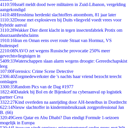
41
10:59
Israël meldt dood twee militairen in Zuid-Libanon, vergelding
aangekondigd
14
10:48
Hiroshima herdenkt slachtoffers atoombom, 81 jaar later
11
10:32
Drone met explosieven bij Duits vliegveld voedt vrees voor
hybride aanval
31
10:28
Wakker Dier dient klacht in tegen insectenfabriek Protix om
duurzaamheidsclaims
19
10:16
Iran en Oman eens over route Straat van Hormuz, VS
buitenspel
22
10:08
NAVO zet wegens Russische provocatie 250% meer
gevechtsvliegtuigen in
54
09:33
Waterschappen slaan alarm wegens droogte: Gereedschapskist
leeg
1
07:00
Forensics: Crime Scene Detective
23
06:40
Zorgmedewerkster die 's nachts haar vriend bezocht terecht
ontslagen
33
00:35
Random Pics van de Dag #1977
18
22:40
Datalek bij Bol en de Bijenkorf na cyberaanval op logistiek
partner Ceva
33
22:27
Kind overleden na aanrijding door AH-bestelbus in Dordrecht
6
22:14
Nieuw slachtoffer in kindermisbruikzaak zorgprofessional Jan
B. (66)
3
20:49
Geen Qatar en Abu Dhabi? Dan eindigt Formule 1-seizoen
mogelijk in Europa
5
20:44
Litouwen vindt opnieuw migrantentunnel onder grens met Wit-