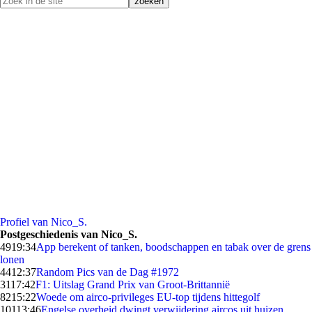
Profiel van Nico_S.
Postgeschiedenis van Nico_S.
49
19:34
App berekent of tanken, boodschappen en tabak over de grens
lonen
44
12:37
Random Pics van de Dag #1972
31
17:42
F1: Uitslag Grand Prix van Groot-Brittannië
82
15:22
Woede om airco-privileges EU-top tijdens hittegolf
101
13:46
Engelse overheid dwingt verwijdering aircos uit huizen