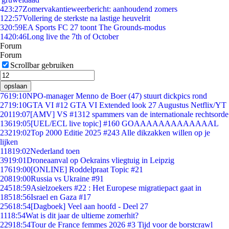
4
23:27
Zomervakantieweerbericht: aanhoudend zomers
1
22:57
Vollering de sterkste na lastige heuvelrit
3
20:59
EA Sports FC 27 toont The Grounds-modus
14
20:46
Long live the 7th of October
Forum
Forum
Scrollbar gebruiken
opslaan
76
19:10
NPO-manager Menno de Boer (47) stuurt dickpics rond
27
19:10
GTA VI #12 GTA VI Extended look 27 Augustus Netflix/YT
201
19:07
[AMV] VS #1312 spammers van de internationale rechtsorde
136
19:05
[UEL/ECL live topic] #160 GOAAAAAAAAAAAAAL
232
19:02
Top 2000 Editie 2025 #243 Alle dikzakken willen op je
lijken
118
19:02
Nederland toen
39
19:01
Droneaanval op Oekrains vliegtuig in Leipzig
176
19:00
[ONLINE] Roddelpraat Topic #21
208
19:00
Russia vs Ukraine #91
245
18:59
Asielzoekers #22 : Het Europese migratiepact gaat in
185
18:56
Israel en Gaza #17
256
18:54
[Dagboek] Veel aan hoofd - Deel 27
11
18:54
Wat is dit jaar de ultieme zomerhit?
229
18:54
Tour de France femmes 2026 #3 Tijd voor de borstcrawl