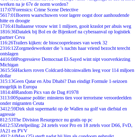
werken na je 67e de norm worden?
1
17:07
Forensics: Crime Scene Detective
56
17:01
Boeren waarschuwen voor lagere oogst door aanhoudende
hitte en droogte
17
16:41
Italiaanse vrouw wint 1 miljoen, gooit kraslot per abuis weg
18
16:36
Datalek bij Bol en de Bijenkorf na cyberaanval op logistiek
partner Ceva
1
16:26
Trailers kijken: de bioscoopreleases van week 32
23
16:12
Zorgmedewerkster die 's nachts haar vriend bezocht terecht
ontslagen
44
16:08
Progressieve Democraat El-Sayed wint nipt voorverkiezing
Michigan
36
15:56
Hackers roven Coldcard-bitcoinwallets leeg voor 114 miljoen
dollar
3
15:13
Geen Qatar en Abu Dhabi? Dan eindigt Formule 1-seizoen
mogelijk in Europa
18
14:48
Random Pics van de Dag #1978
31
13:00
Spaanse politie: minstens tien voor terrorisme veroordeelden
onder migranten Ceuta
34
12:59
Dirk sluit supermarkt op de Wallen na golf van diefstal en
agressie
8
12:53
The Division Resurgence nu gratis op pc
64
12:53
Zetelpeiling: 24 zetels voor Pro en 18 zetels voor D66, FvD,
JA21 en PVV
49
12:44
Man (25) sterft nadat hij lijm als condoom gebruikt