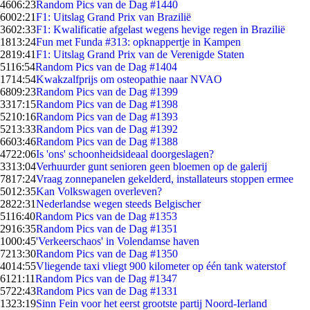
46
06:23
Random Pics van de Dag #1440
60
02:21
F1: Uitslag Grand Prix van Brazilië
36
02:33
F1: Kwalificatie afgelast wegens hevige regen in Brazilië
18
13:24
Fun met Funda #313: opknappertje in Kampen
28
19:41
F1: Uitslag Grand Prix van de Verenigde Staten
51
16:54
Random Pics van de Dag #1404
17
14:54
Kwakzalfprijs om osteopathie naar NVAO
68
09:23
Random Pics van de Dag #1399
33
17:15
Random Pics van de Dag #1398
52
10:16
Random Pics van de Dag #1393
52
13:33
Random Pics van de Dag #1392
66
03:46
Random Pics van de Dag #1388
47
22:06
Is 'ons' schoonheidsideaal doorgeslagen?
33
13:04
Verhuurder gunt senioren geen bloemen op de galerij
78
17:24
Vraag zonnepanelen gekelderd, installateurs stoppen ermee
50
12:35
Kan Volkswagen overleven?
28
22:31
Nederlandse wegen steeds Belgischer
51
16:40
Random Pics van de Dag #1353
29
16:35
Random Pics van de Dag #1351
10
00:45
'Verkeerschaos' in Volendamse haven
72
13:30
Random Pics van de Dag #1350
40
14:55
Vliegende taxi vliegt 900 kilometer op één tank waterstof
61
21:11
Random Pics van de Dag #1347
57
22:43
Random Pics van de Dag #1331
13
23:19
Sinn Fein voor het eerst grootste partij Noord-Ierland