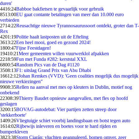
duren'
44
16:24
Babboe bakfietsen te gevaarlijk voor gebruik
85
13:00
EU gaat contante betalingen van meer dan 10.000 euro
verbieden
27
14:22
Reusachtige nieuwe Tyrannosaurussoort ontdekt, groter dan T-
Rex
42
01:19
Politie haalt lastposten uit de Efteling
36
13:22
Een heel mooi, goed en gezond 2024!
18
00:47
Fijne Feestdagen!
194
10:21
Meer gemeenten willen vuurwerklol afpakken
22
18:59
Fun met Funda #282: kerststal XXL
68
00:54
Random Pics van de Dag #1120
35
08:13
F1: uitslag Grand Prix van Abu Dhabi
166
12:12
Johan Remkes (VVD): 'Geen coalities mogelijk dus mogelijk
nieuwe verkiezingen"
99
08:35
Rellen na aanval met mes op kleuters in Dublin, motief nog
onbekend
223
08:39
Thierry Baudet opnieuw aangevallen, met fles op hoofd
geslagen
32
00:15
BOVAG-autodebat: Vier partijen zetten streep door
'stekkerboete'
14
09:26
Vliegtuigje schiet voorbij landingsbaan en botst tegen auto
16
14:02
Rijbewijs inleveren en boetes voor te hard rijden en
bumperkleven
38
23:38
Storm Ciarán: vluchten geannuleerd, bomen omver, zeer