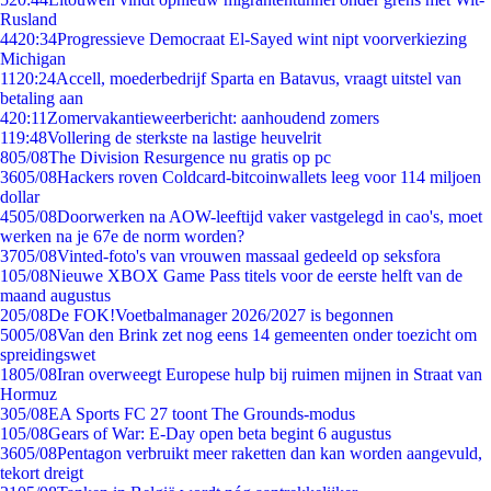
Rusland
44
20:34
Progressieve Democraat El-Sayed wint nipt voorverkiezing
Michigan
11
20:24
Accell, moederbedrijf Sparta en Batavus, vraagt uitstel van
betaling aan
4
20:11
Zomervakantieweerbericht: aanhoudend zomers
1
19:48
Vollering de sterkste na lastige heuvelrit
8
05/08
The Division Resurgence nu gratis op pc
36
05/08
Hackers roven Coldcard-bitcoinwallets leeg voor 114 miljoen
dollar
45
05/08
Doorwerken na AOW-leeftijd vaker vastgelegd in cao's, moet
werken na je 67e de norm worden?
37
05/08
Vinted-foto's van vrouwen massaal gedeeld op seksfora
1
05/08
Nieuwe XBOX Game Pass titels voor de eerste helft van de
maand augustus
2
05/08
De FOK!Voetbalmanager 2026/2027 is begonnen
50
05/08
Van den Brink zet nog eens 14 gemeenten onder toezicht om
spreidingswet
18
05/08
Iran overweegt Europese hulp bij ruimen mijnen in Straat van
Hormuz
3
05/08
EA Sports FC 27 toont The Grounds-modus
1
05/08
Gears of War: E-Day open beta begint 6 augustus
36
05/08
Pentagon verbruikt meer raketten dan kan worden aangevuld,
tekort dreigt