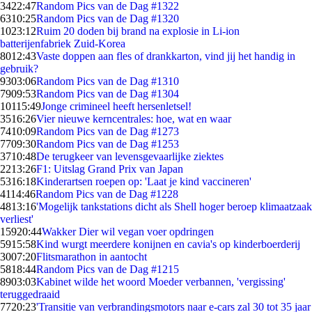
34
22:47
Random Pics van de Dag #1322
63
10:25
Random Pics van de Dag #1320
10
23:12
Ruim 20 doden bij brand na explosie in Li-ion
batterijenfabriek Zuid-Korea
80
12:43
Vaste doppen aan fles of drankkarton, vind jij het handig in
gebruik?
93
03:06
Random Pics van de Dag #1310
79
09:53
Random Pics van de Dag #1304
101
15:49
Jonge crimineel heeft hersenletsel!
35
16:26
Vier nieuwe kerncentrales: hoe, wat en waar
74
10:09
Random Pics van de Dag #1273
77
09:30
Random Pics van de Dag #1253
37
10:48
De terugkeer van levensgevaarlijke ziektes
22
13:26
F1: Uitslag Grand Prix van Japan
53
16:18
Kinderartsen roepen op: 'Laat je kind vaccineren'
41
14:46
Random Pics van de Dag #1228
48
13:16
'Mogelijk tankstations dicht als Shell hoger beroep klimaatzaak
verliest'
159
20:44
Wakker Dier wil vegan voer opdringen
59
15:58
Kind wurgt meerdere konijnen en cavia's op kinderboerderij
30
07:20
Flitsmarathon in aantocht
58
18:44
Random Pics van de Dag #1215
89
03:03
Kabinet wilde het woord Moeder verbannen, 'vergissing'
teruggedraaid
77
20:23
'Transitie van verbrandingsmotors naar e-cars zal 30 tot 35 jaar