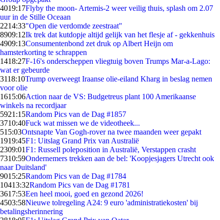
40
19:17
Flyby the moon- Artemis-2 weer veilig thuis, splash om 2.07
uur in de Stille Oceaan
22
14:33
"Open die verdomde zeestraat"
89
09:12
Ik trek dat kutdopje altijd gelijk van het flesje af - gekkenhuis
49
09:13
Consumentenbond zet druk op Albert Heijn om
hamsterkorting te schrappen
14
18:27
F-16's onderscheppen vliegtuig boven Trumps Mar-a-Lago:
wat er gebeurde
31
18:10
Trump overweegt Iraanse olie-eiland Kharg in beslag nemen
voor olie
16
15:06
Action naar de VS: Budgetreus plant 100 Amerikaanse
winkels na recordjaar
59
21:15
Random Pics van de Dag #1857
37
10:40
Fuck wat missen we de videotheek...
5
15:03
Ontsnapte Van Gogh-rover na twee maanden weer gepakt
19
19:45
F1: Uitslag Grand Prix van Australië
23
09:01
F1: Russell poleposition in Australië, Verstappen crasht
73
10:59
Ondernemers trekken aan de bel: 'Koopjesjagers Utrecht ook
naar Duitsland'
90
15:25
Random Pics van de Dag #1784
104
13:32
Random Pics van de Dag #1781
36
17:53
Een heel mooi, goed en gezond 2026!
45
03:58
Nieuwe tolregeling A24: 9 euro 'administratiekosten' bij
betalingsherinnering