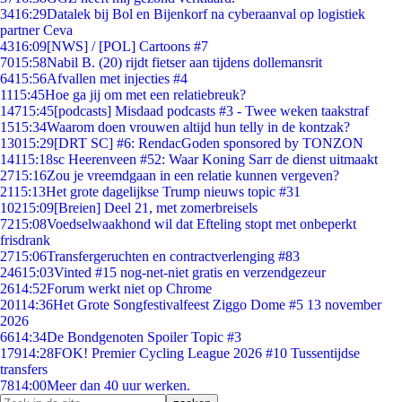
34
16:29
Datalek bij Bol en Bijenkorf na cyberaanval op logistiek
partner Ceva
43
16:09
[NWS] / [POL] Cartoons #7
70
15:58
Nabil B. (20) rijdt fietser aan tijdens dollemansrit
64
15:56
Afvallen met injecties #4
11
15:45
Hoe ga jij om met een relatiebreuk?
147
15:45
[podcasts] Misdaad podcasts #3 - Twee weken taakstraf
15
15:34
Waarom doen vrouwen altijd hun telly in de kontzak?
130
15:29
[DRT SC] #6: RendacGoden sponsored by TONZON
141
15:18
sc Heerenveen #52: Waar Koning Sarr de dienst uitmaakt
27
15:16
Zou je vreemdgaan in een relatie kunnen vergeven?
21
15:13
Het grote dagelijkse Trump nieuws topic #31
102
15:09
[Breien] Deel 21, met zomerbreisels
72
15:08
Voedselwaakhond wil dat Efteling stopt met onbeperkt
frisdrank
27
15:06
Transfergeruchten en contractverlenging #83
246
15:03
Vinted #15 nog-net-niet gratis en verzendgezeur
26
14:52
Forum werkt niet op Chrome
201
14:36
Het Grote Songfestivalfeest Ziggo Dome #5 13 november
2026
66
14:34
De Bondgenoten Spoiler Topic #3
179
14:28
FOK! Premier Cycling League 2026 #10 Tussentijdse
transfers
78
14:00
Meer dan 40 uur werken.