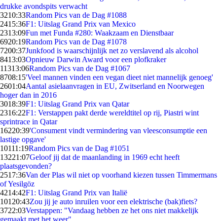
drukke avondspits verwacht
32
10:33
Random Pics van de Dag #1088
24
15:36
F1: Uitslag Grand Prix van Mexico
23
13:09
Fun met Funda #280: Waakzaam en Dienstbaar
69
20:19
Random Pics van de Dag #1078
72
00:37
Junkfood is waarschijnlijk net zo verslavend als alcohol
84
13:03
Opnieuw Darwin Award voor een plofkraker
113
13:06
Random Pics van de Dag #1067
87
08:15
'Veel mannen vinden een vegan dieet niet mannelijk genoeg'
26
01:04
Aantal asielaanvragen in EU, Zwitserland en Noorwegen
hoger dan in 2016
30
18:39
F1: Uitslag Grand Prix van Qatar
23
16:22
F1: Verstappen pakt derde wereldtitel op rij, Piastri wint
sprintrace in Qatar
162
20:39
'Consument vindt vermindering van vleesconsumptie een
lastige opgave'
101
11:19
Random Pics van de Dag #1051
132
21:07
Geloof jij dat de maanlanding in 1969 echt heeft
plaatsgevonden?
25
17:36
Van der Plas wil niet op voorhand kiezen tussen Timmermans
of Yesilgöz
42
14:42
F1: Uitslag Grand Prix van Italië
101
20:43
Zou jij je auto inruilen voor een elektrische (bak)fiets?
37
22:03
Verstappen: "Vandaag hebben ze het ons niet makkelijk
gemaakt met het weer"