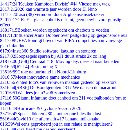
144
17:24
[Keuken Kampioen Divisie] #44 Vitesse mag weg
28
17:21
2026 kan warmste jaar worden door El Nino
114
17:20
Lisa (38) vermoord door Afghaanse asielzoeker
220
17:17
GR: Elk glas alcohol is riskant, geen bewijs voor gunstig
effect
188
17:15
Boeken worden opgekocht om chatbots te voeden
91
17:12
Influencer Anna Dobber over pestgedrag op gesponsorde reis
82
17:08
UEFA kondigt boycot van FIFA-competities aan vanwege
plan Infantino
6
17:04
Insta360 Studio software, lagging en stotteren
92
17:02
Koopzegels sparen bij AH duurt straks 2x zo lang
218
17:00
[Golf] Centraal #18: Moving day, meestal naar beneden
10
16:59
[RTL4] Bestemming X
135
16:59
Grote natuurbrand in Noord-Limburg
10
16:57
Meest innovatieve game mechanics
32
16:56
Vinted-foto's van vrouwen massaal gedeeld op seksfora
38
16:54
[SBS6] De Bondgenoten #317 We dansen de macaroni
120
16:51
Wat lees je nu? #96 zomerlezen
171
16:50
Gianni Infantino doet aanbod om 211 voetbalbonden 'om te
kopen'
112
16:49
Hurricane & Cyclone Season 2026
237
16:45
Speciaalbieren #80: another one bites the dust
56
16:44
Covid19 the aftermath #17 bananenmilkshake
6
16:39
Wel eens geprobeerd jou in een relatie te manipuleren?
37
16:38
GGZ heeft mij gezond verklaard.