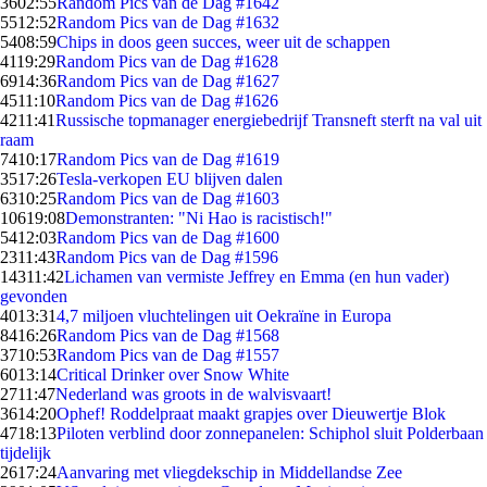
36
02:55
Random Pics van de Dag #1642
55
12:52
Random Pics van de Dag #1632
54
08:59
Chips in doos geen succes, weer uit de schappen
41
19:29
Random Pics van de Dag #1628
69
14:36
Random Pics van de Dag #1627
45
11:10
Random Pics van de Dag #1626
42
11:41
Russische topmanager energiebedrijf Transneft sterft na val uit
raam
74
10:17
Random Pics van de Dag #1619
35
17:26
Tesla-verkopen EU blijven dalen
63
10:25
Random Pics van de Dag #1603
106
19:08
Demonstranten: "Ni Hao is racistisch!"
54
12:03
Random Pics van de Dag #1600
23
11:43
Random Pics van de Dag #1596
143
11:42
Lichamen van vermiste Jeffrey en Emma (en hun vader)
gevonden
40
13:31
4,7 miljoen vluchtelingen uit Oekraïne in Europa
84
16:26
Random Pics van de Dag #1568
37
10:53
Random Pics van de Dag #1557
60
13:14
Critical Drinker over Snow White
27
11:47
Nederland was groots in de walvisvaart!
36
14:20
Ophef! Roddelpraat maakt grapjes over Dieuwertje Blok
47
18:13
Piloten verblind door zonnepanelen: Schiphol sluit Polderbaan
tijdelijk
26
17:24
Aanvaring met vliegdekschip in Middellandse Zee