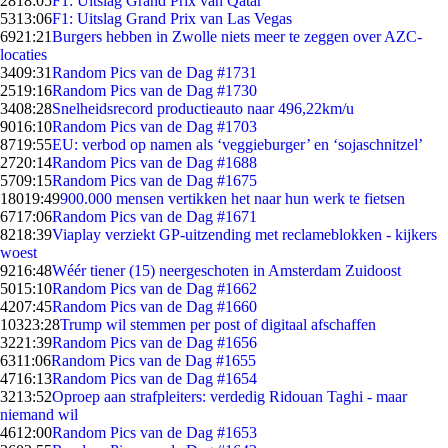
28
18:05
F1: Uitslag Grand Prix van Qatar
53
13:06
F1: Uitslag Grand Prix van Las Vegas
69
21:21
Burgers hebben in Zwolle niets meer te zeggen over AZC-
locaties
34
09:31
Random Pics van de Dag #1731
25
19:16
Random Pics van de Dag #1730
34
08:28
Snelheidsrecord productieauto naar 496,22km/u
90
16:10
Random Pics van de Dag #1703
87
19:55
EU: verbod op namen als ‘veggieburger’ en ‘sojaschnitzel’
27
20:14
Random Pics van de Dag #1688
57
09:15
Random Pics van de Dag #1675
180
19:49
900.000 mensen vertikken het naar hun werk te fietsen
67
17:06
Random Pics van de Dag #1671
82
18:39
Viaplay verziekt GP-uitzending met reclameblokken - kijkers
woest
92
16:48
Wéér tiener (15) neergeschoten in Amsterdam Zuidoost
50
15:10
Random Pics van de Dag #1662
42
07:45
Random Pics van de Dag #1660
103
23:28
Trump wil stemmen per post of digitaal afschaffen
32
21:39
Random Pics van de Dag #1656
63
11:06
Random Pics van de Dag #1655
47
16:13
Random Pics van de Dag #1654
32
13:52
Oproep aan strafpleiters: verdedig Ridouan Taghi - maar
niemand wil
46
12:00
Random Pics van de Dag #1653