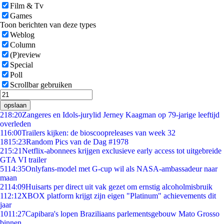
Film & Tv
Games
Toon berichten van deze types
Weblog
Column
(P)review
Special
Poll
Scrollbar gebruiken
opslaan
2
18:20
Zangeres en Idols-jurylid Jerney Kaagman op 79-jarige leeftijd
overleden
1
16:00
Trailers kijken: de bioscoopreleases van week 32
18
15:23
Random Pics van de Dag #1978
2
15:21
Netflix-abonnees krijgen exclusieve early access tot uitgebreide
GTA VI trailer
51
14:35
Onlyfans-model met G-cup wil als NASA-ambassadeur naar
maan
21
14:09
Huisarts per direct uit vak gezet om ernstig alcoholmisbruik
1
12:12
XBOX platform krijgt zijn eigen "Platinum" achievements dit
jaar
10
11:27
Capibara's lopen Braziliaans parlementsgebouw Mato Grosso
binnen