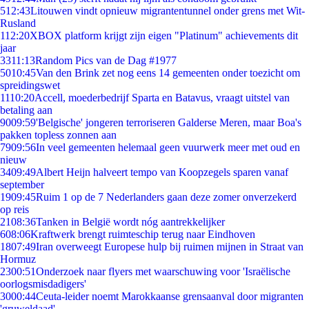
5
12:43
Litouwen vindt opnieuw migrantentunnel onder grens met Wit-
Rusland
1
12:20
XBOX platform krijgt zijn eigen "Platinum" achievements dit
jaar
33
11:13
Random Pics van de Dag #1977
50
10:45
Van den Brink zet nog eens 14 gemeenten onder toezicht om
spreidingswet
11
10:20
Accell, moederbedrijf Sparta en Batavus, vraagt uitstel van
betaling aan
90
09:59
'Belgische' jongeren terroriseren Galderse Meren, maar Boa's
pakken topless zonnen aan
79
09:56
In veel gemeenten helemaal geen vuurwerk meer met oud en
nieuw
34
09:49
Albert Heijn halveert tempo van Koopzegels sparen vanaf
september
19
09:45
Ruim 1 op de 7 Nederlanders gaan deze zomer onverzekerd
op reis
21
08:36
Tanken in België wordt nóg aantrekkelijker
6
08:06
Kraftwerk brengt ruimteschip terug naar Eindhoven
18
07:49
Iran overweegt Europese hulp bij ruimen mijnen in Straat van
Hormuz
23
00:51
Onderzoek naar flyers met waarschuwing voor 'Israëlische
oorlogsmisdadigers'
30
00:44
Ceuta-leider noemt Marokkaanse grensaanval door migranten
'gruweldaad'