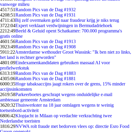
vanwege milieu
45
17:51
Random Pics van de Dag #1932
42
08:51
Random Pics van de Dag #1931
47
11:43
Bij zelf overmaken geld naar fraudeur krijg je niks terug
37
22:04
Expert verklaart verdwijningen in Bermudadriehoek
22
12:49
Beeld & Geluid opent Schatkamer: 700.000 programma's
gratis online
46
01:56
Random Pics van de Dag #1913
39
23:49
Random Pics van de Dag #1908
59
11:22
Amsterdamse wethouder Groot Wassink: "Ik ben niet zo links,
het land is rechtser geworden"
48
01:09
Eindexamenkandidaten gebruiken massaal AI voor
profielwerkstuk
63
13:19
Random Pics van de Dag #1883
43
05:06
Random Pics van de Dag #1881
60
00:35
Hoge tabaksaccijns jaagt rokers over de grens, 15% minder
accijnsinkomsten
26
19:58
Parkeerboetes geschrapt wegens onduidelijke e-mail
ambtenaar gemeente Amsterdam
36
20:32
Thuiswerkster na 18 jaar ontslagen wegens te weinig
toetsenbord-activiteit
68
06:42
Klopjacht in Milaan op verdachte verkrachting twee
Nederlandse toeristen
18
16:29
NVWA rolt fraude met bedorven vlees op: directie Esro Food
Group opgepakt