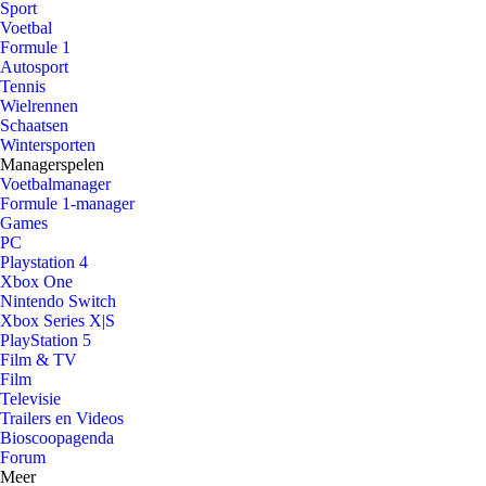
Sport
Voetbal
Formule 1
Autosport
Tennis
Wielrennen
Schaatsen
Wintersporten
Managerspelen
Voetbalmanager
Formule 1-manager
Games
PC
Playstation 4
Xbox One
Nintendo Switch
Xbox Series X|S
PlayStation 5
Film & TV
Film
Televisie
Trailers en Videos
Bioscoopagenda
Forum
Meer