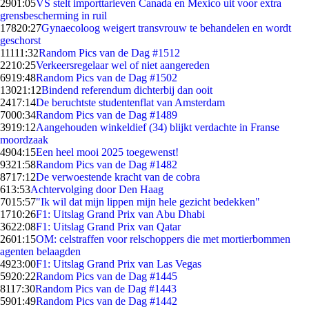
29
01:05
VS stelt importtarieven Canada en Mexico uit voor extra
grensbescherming in ruil
178
20:27
Gynaecoloog weigert transvrouw te behandelen en wordt
geschorst
111
11:32
Random Pics van de Dag #1512
22
10:25
Verkeersregelaar wel of niet aangereden
69
19:48
Random Pics van de Dag #1502
130
21:12
Bindend referendum dichterbij dan ooit
24
17:14
De beruchtste studentenflat van Amsterdam
70
00:34
Random Pics van de Dag #1489
39
19:12
Aangehouden winkeldief (34) blijkt verdachte in Franse
moordzaak
49
04:15
Een heel mooi 2025 toegewenst!
93
21:58
Random Pics van de Dag #1482
87
17:12
De verwoestende kracht van de cobra
6
13:53
Achtervolging door Den Haag
70
15:57
"Ik wil dat mijn lippen mijn hele gezicht bedekken"
17
10:26
F1: Uitslag Grand Prix van Abu Dhabi
36
22:08
F1: Uitslag Grand Prix van Qatar
26
01:15
OM: celstraffen voor relschoppers die met mortierbommen
agenten belaagden
49
23:00
F1: Uitslag Grand Prix van Las Vegas
59
20:22
Random Pics van de Dag #1445
81
17:30
Random Pics van de Dag #1443
59
01:49
Random Pics van de Dag #1442