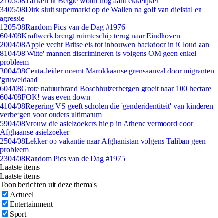
21
05/08
Tanken in België wordt nóg aantrekkelijker
34
05/08
Dirk sluit supermarkt op de Wallen na golf van diefstal en
agressie
12
05/08
Random Pics van de Dag #1976
6
04/08
Kraftwerk brengt ruimteschip terug naar Eindhoven
20
04/08
Apple vecht Britse eis tot inbouwen backdoor in iCloud aan
81
04/08
'Witte' mannen discrimineren is volgens OM geen enkel
probleem
30
04/08
Ceuta-leider noemt Marokkaanse grensaanval door migranten
'gruweldaad'
6
04/08
Grote natuurbrand Boschhuizerbergen groeit naar 100 hectare
6
04/08
FOK! was even down
41
04/08
Regering VS geeft scholen die 'genderidentiteit' van kinderen
verbergen voor ouders ultimatum
59
04/08
Vrouw die asielzoekers hielp in Athene vermoord door
Afghaanse asielzoeker
25
04/08
Lekker op vakantie naar Afghanistan volgens Taliban geen
probleem
23
04/08
Random Pics van de Dag #1975
Laatste items
Laatste items
Toon berichten uit deze thema's
Actueel
Entertainment
Sport