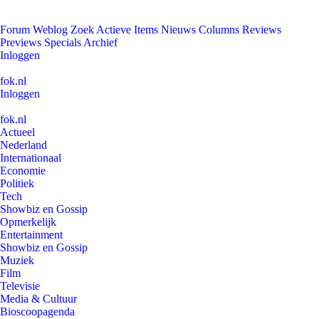
Forum
Weblog
Zoek
Actieve Items
Nieuws
Columns
Reviews
Previews
Specials
Archief
Inloggen
fok.nl
Inloggen
fok.nl
Actueel
Nederland
Internationaal
Economie
Politiek
Tech
Showbiz en Gossip
Opmerkelijk
Entertainment
Showbiz en Gossip
Muziek
Film
Televisie
Media & Cultuur
Bioscoopagenda