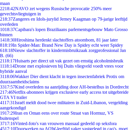
maan
22
18:42
NAVO zet wegens Russische provocatie 250% meer
gevechtsvliegtuigen in
2
18:37
Zangeres en Idols-jurylid Jerney Kaagman op 79-jarige leeftijd
overleden
10
18:37
Capibara's lopen Braziliaans parlementsgebouw Mato Grosso
binnen
14
18:30
Hiroshima herdenkt slachtoffers atoombom, 81 jaar later
8
18:19
In Spider-Man: Brand New Day is Spidey echt weer Spidey
6
18:18
Nieuw slachtoffer in kindermisbruikzaak zorgprofessional Jan
B. (66)
21
18:17
Huisarts per direct uit vak gezet om ernstig alcoholmisbruik
11
18:14
Drone met explosieven bij Duits vliegveld voedt vrees voor
hybride aanval
31
18:06
Wakker Dier dient klacht in tegen insectenfabriek Protix om
duurzaamheidsclaims
33
17:57
Kind overleden na aanrijding door AH-bestelbus in Dordrecht
2
17:46
Netflix-abonnees krijgen exclusieve early access tot uitgebreide
GTA VI trailer
41
17:31
Israël meldt dood twee militairen in Zuid-Libanon, vergelding
aangekondigd
19
17:29
Iran en Oman eens over route Straat van Hormuz, VS
buitenspel
37
17:16
Vinted-foto's van vrouwen massaal gedeeld op seksfora
45
17:10
Doorwerken na AOW-leeftijd vaker vastgelegd in cao's, moet