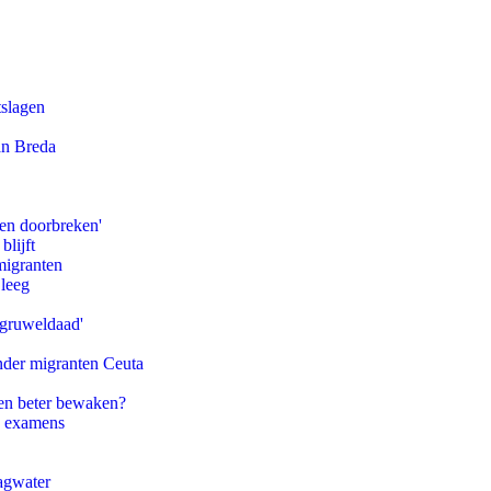
tslagen
an Breda
pen doorbreken'
blijft
migranten
 leeg
'gruweldaad'
onder migranten Ceuta
en beter bewaken?
e examens
agwater