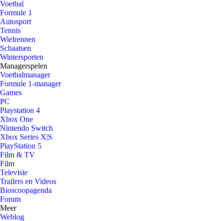
Voetbal
Formule 1
Autosport
Tennis
Wielrennen
Schaatsen
Wintersporten
Managerspelen
Voetbalmanager
Formule 1-manager
Games
PC
Playstation 4
Xbox One
Nintendo Switch
Xbox Series X|S
PlayStation 5
Film & TV
Film
Televisie
Trailers en Videos
Bioscoopagenda
Forum
Meer
Weblog