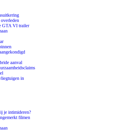
suitkering
d overleden
e GTA VI trailer
maan
ar
binnen
g aangekondigd
bride aanval
duurzaamheidsclaims
el
iegtuigen in
ij je intimideren?
ongemerkt filmen
maan