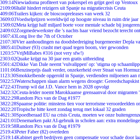
3
09:14
Niewiadoma profiteert van pokerspel en grijpt geel op Ventoux
21
09:06
Italië hindert reizigers uit Spanje na migratiecrisis Ceuta
4
09:06
Trailers kijken: de bioscoopreleases van week 32
36
09:03
Voedselprijzen wereldwijd op hoogste niveau in ruim drie jaar
15
09:02
Meta krijgt half miljard boete voor mentale schade bij jongeren
24
09:02
Zorgmedewerkster die 's nachts haar vriend bezocht terecht on
16
07:43
Long live the 7th of October
21
07:30
Vier aanhoudingen na doodsbedreiging burgemeester Depla v
38
05:41
Duitser (93) crasht met quad tegen boom, vier gewonden
12
03:57
VrijMiBabes #316 (not very sfw!)
23
03:02
Quake krijgt na 30 jaar een gratis uitbreiding
55
01:42
Dikke Van Dale neemt 'vulvalippen' op: 'stigma op schaamlip
11
01:06
Benzineprijs daalt verder, onzekerheid over Straat van Hormuz 
11
23:30
Smokkelbende opgerold in Spanje, verdienden miljoenen aan 
59
22:53
Waterschappen slaan alarm wegens droogte: Gereedschapskist
47
22:43
Trump wil dat J.D. Vance hem in 2028 opvolgt
34
22:32
Ceuta-leider noemt Marokkaanse grensaanval door migranten 
38
22:29
Random Pics van de Dag #1977
38
22:28
Spaanse politie: minstens tien voor terrorisme veroordeelden 
30
22:20
Tropische hitte keert zondag terug met lokaal 32 graden
46
21:30
Spoedberaad EU na crisis Ceuta, moeten we onze buitengrenz
24
21:01
Denemarken pakt AI-gebruik in scholen aan: extra mondeling
35
19:58
Random Pics van de Dag #1979
25
19:43
Peter Faber (82) overleden
25
19:14
Kabinet geeft bedrijven geen compensatie voor schade door la