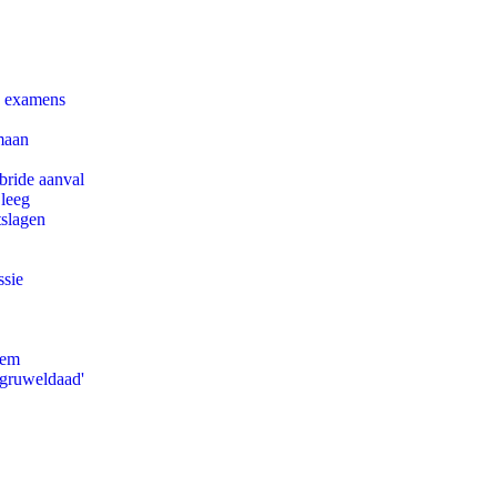
e examens
maan
bride aanval
 leeg
tslagen
ssie
eem
'gruweldaad'