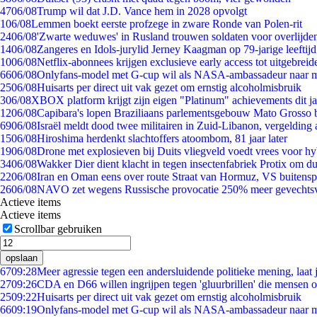
47
06/08
Trump wil dat J.D. Vance hem in 2028 opvolgt
1
06/08
Lemmen boekt eerste profzege in zware Ronde van Polen-rit
24
06/08
'Zwarte weduwes' in Rusland trouwen soldaten voor overlijden
14
06/08
Zangeres en Idols-jurylid Jerney Kaagman op 79-jarige leeftij
10
06/08
Netflix-abonnees krijgen exclusieve early access tot uitgebreid
66
06/08
Onlyfans-model met G-cup wil als NASA-ambassadeur naar 
25
06/08
Huisarts per direct uit vak gezet om ernstig alcoholmisbruik
3
06/08
XBOX platform krijgt zijn eigen "Platinum" achievements dit ja
12
06/08
Capibara's lopen Braziliaans parlementsgebouw Mato Grosso 
69
06/08
Israël meldt dood twee militairen in Zuid-Libanon, vergeldin
15
06/08
Hiroshima herdenkt slachtoffers atoombom, 81 jaar later
19
06/08
Drone met explosieven bij Duits vliegveld voedt vrees voor hy
34
06/08
Wakker Dier dient klacht in tegen insectenfabriek Protix om 
22
06/08
Iran en Oman eens over route Straat van Hormuz, VS buitensp
26
06/08
NAVO zet wegens Russische provocatie 250% meer gevechtsvl
Actieve items
Actieve items
Scrollbar gebruiken
opslaan
67
09:28
Meer agressie tegen een andersluidende politieke mening, laat j
27
09:26
CDA en D66 willen ingrijpen tegen 'gluurbrillen' die mensen 
25
09:22
Huisarts per direct uit vak gezet om ernstig alcoholmisbruik
66
09:19
Onlyfans-model met G-cup wil als NASA-ambassadeur naar 