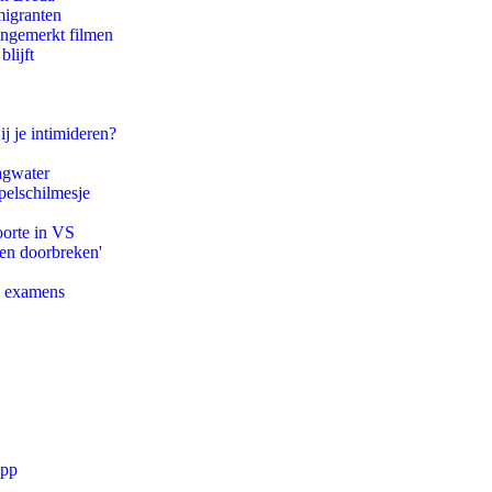
migranten
ongemerkt filmen
lijft
ij je intimideren?
agwater
pelschilmesje
oorte in VS
pen doorbreken'
e examens
app