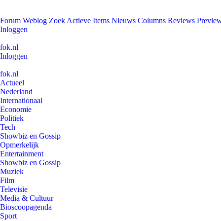
Forum
Weblog
Zoek
Actieve Items
Nieuws
Columns
Reviews
Previe
Inloggen
fok.nl
Inloggen
fok.nl
Actueel
Nederland
Internationaal
Economie
Politiek
Tech
Showbiz en Gossip
Opmerkelijk
Entertainment
Showbiz en Gossip
Muziek
Film
Televisie
Media & Cultuur
Bioscoopagenda
Sport