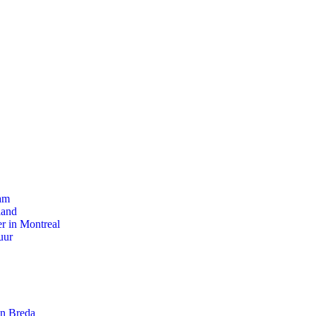
dam
land
r in Montreal
uur
an Breda