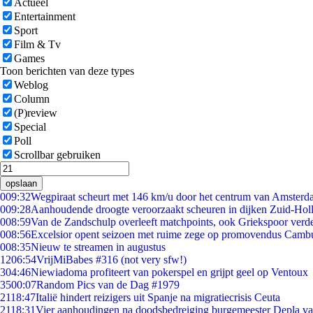
Actueel
Entertainment
Sport
Film & Tv
Games
Toon berichten van deze types
Weblog
Column
(P)review
Special
Poll
Scrollbar gebruiken
opslaan
0
09:32
Wegpiraat scheurt met 146 km/u door het centrum van Amster
0
09:28
Aanhoudende droogte veroorzaakt scheuren in dijken Zuid-Hol
0
08:59
Van de Zandschulp overleeft matchpoints, ook Griekspoor verde
0
08:56
Excelsior opent seizoen met ruime zege op promovendus Camb
0
08:35
Nieuw te streamen in augustus
12
06:54
VrijMiBabes #316 (not very sfw!)
3
04:46
Niewiadoma profiteert van pokerspel en grijpt geel op Ventoux
35
00:07
Random Pics van de Dag #1979
21
18:47
Italië hindert reizigers uit Spanje na migratiecrisis Ceuta
21
18:31
Vier aanhoudingen na doodsbedreiging burgemeester Depla v