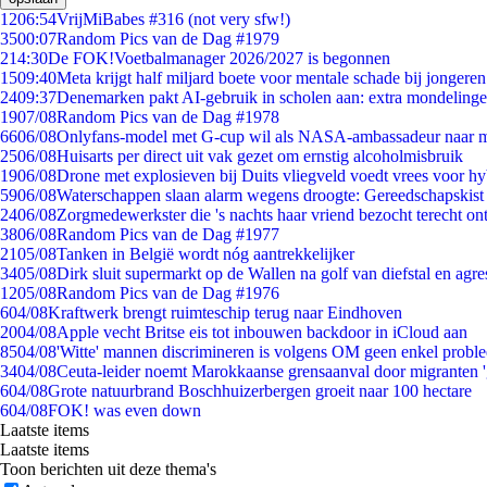
12
06:54
VrijMiBabes #316 (not very sfw!)
35
00:07
Random Pics van de Dag #1979
2
14:30
De FOK!Voetbalmanager 2026/2027 is begonnen
15
09:40
Meta krijgt half miljard boete voor mentale schade bij jongeren
24
09:37
Denemarken pakt AI-gebruik in scholen aan: extra mondeling
19
07/08
Random Pics van de Dag #1978
66
06/08
Onlyfans-model met G-cup wil als NASA-ambassadeur naar 
25
06/08
Huisarts per direct uit vak gezet om ernstig alcoholmisbruik
19
06/08
Drone met explosieven bij Duits vliegveld voedt vrees voor hy
59
06/08
Waterschappen slaan alarm wegens droogte: Gereedschapskist
24
06/08
Zorgmedewerkster die 's nachts haar vriend bezocht terecht on
38
06/08
Random Pics van de Dag #1977
21
05/08
Tanken in België wordt nóg aantrekkelijker
34
05/08
Dirk sluit supermarkt op de Wallen na golf van diefstal en agre
12
05/08
Random Pics van de Dag #1976
6
04/08
Kraftwerk brengt ruimteschip terug naar Eindhoven
20
04/08
Apple vecht Britse eis tot inbouwen backdoor in iCloud aan
85
04/08
'Witte' mannen discrimineren is volgens OM geen enkel probl
34
04/08
Ceuta-leider noemt Marokkaanse grensaanval door migranten 
6
04/08
Grote natuurbrand Boschhuizerbergen groeit naar 100 hectare
6
04/08
FOK! was even down
Laatste items
Laatste items
Toon berichten uit deze thema's