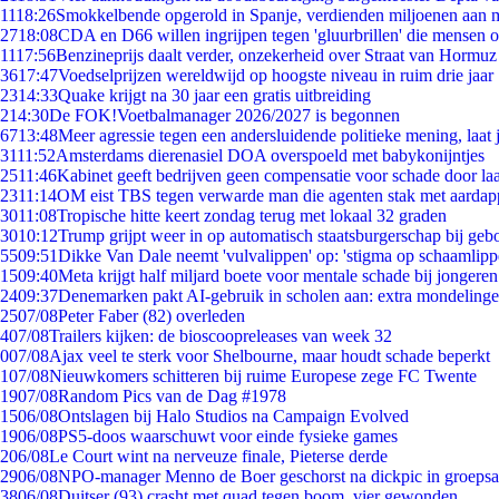
11
18:26
Smokkelbende opgerold in Spanje, verdienden miljoenen aan 
27
18:08
CDA en D66 willen ingrijpen tegen 'gluurbrillen' die mensen 
11
17:56
Benzineprijs daalt verder, onzekerheid over Straat van Hormuz b
36
17:47
Voedselprijzen wereldwijd op hoogste niveau in ruim drie jaar
23
14:33
Quake krijgt na 30 jaar een gratis uitbreiding
2
14:30
De FOK!Voetbalmanager 2026/2027 is begonnen
67
13:48
Meer agressie tegen een andersluidende politieke mening, laat j
31
11:52
Amsterdams dierenasiel DOA overspoeld met babykonijntjes
25
11:46
Kabinet geeft bedrijven geen compensatie voor schade door la
23
11:14
OM eist TBS tegen verwarde man die agenten stak met aardap
30
11:08
Tropische hitte keert zondag terug met lokaal 32 graden
30
10:12
Trump grijpt weer in op automatisch staatsburgerschap bij geb
55
09:51
Dikke Van Dale neemt 'vulvalippen' op: 'stigma op schaamlip
15
09:40
Meta krijgt half miljard boete voor mentale schade bij jongeren
24
09:37
Denemarken pakt AI-gebruik in scholen aan: extra mondeling
25
07/08
Peter Faber (82) overleden
4
07/08
Trailers kijken: de bioscoopreleases van week 32
0
07/08
Ajax veel te sterk voor Shelbourne, maar houdt schade beperkt
1
07/08
Nieuwkomers schitteren bij ruime Europese zege FC Twente
19
07/08
Random Pics van de Dag #1978
15
06/08
Ontslagen bij Halo Studios na Campaign Evolved
19
06/08
PS5-doos waarschuwt voor einde fysieke games
2
06/08
Le Court wint na nerveuze finale, Pieterse derde
29
06/08
NPO-manager Menno de Boer geschorst na dickpic in groeps
38
06/08
Duitser (93) crasht met quad tegen boom, vier gewonden