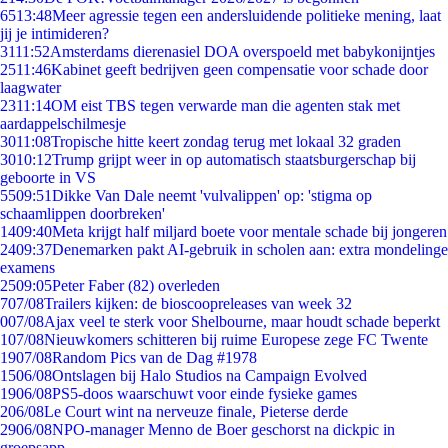
65
13:48
Meer agressie tegen een andersluidende politieke mening, laat
jij je intimideren?
31
11:52
Amsterdams dierenasiel DOA overspoeld met babykonijntjes
25
11:46
Kabinet geeft bedrijven geen compensatie voor schade door
laagwater
23
11:14
OM eist TBS tegen verwarde man die agenten stak met
aardappelschilmesje
30
11:08
Tropische hitte keert zondag terug met lokaal 32 graden
30
10:12
Trump grijpt weer in op automatisch staatsburgerschap bij
geboorte in VS
55
09:51
Dikke Van Dale neemt 'vulvalippen' op: 'stigma op
schaamlippen doorbreken'
14
09:40
Meta krijgt half miljard boete voor mentale schade bij jongeren
24
09:37
Denemarken pakt AI-gebruik in scholen aan: extra mondelinge
examens
25
09:05
Peter Faber (82) overleden
7
07/08
Trailers kijken: de bioscoopreleases van week 32
0
07/08
Ajax veel te sterk voor Shelbourne, maar houdt schade beperkt
1
07/08
Nieuwkomers schitteren bij ruime Europese zege FC Twente
19
07/08
Random Pics van de Dag #1978
15
06/08
Ontslagen bij Halo Studios na Campaign Evolved
19
06/08
PS5-doos waarschuwt voor einde fysieke games
2
06/08
Le Court wint na nerveuze finale, Pieterse derde
29
06/08
NPO-manager Menno de Boer geschorst na dickpic in
groepsapp