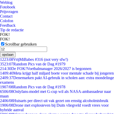
Weblog
Fotoboek
Prijsvragen
Contact
Colofon
Feedback
Tip de redactie
FOK!
FOK!
Scrollbar gebruiken
opslaan
12
23:08
VrijMiBabes #316 (not very sfw!)
35
23:07
Random Pics van de Dag #1979
2
14:30
De FOK!Voetbalmanager 2026/2027 is begonnen
14
09:40
Meta krijgt half miljard boete voor mentale schade bij jongeren
24
09:37
Denemarken pakt AI-gebruik in scholen aan: extra mondelinge
examens
19
07/08
Random Pics van de Dag #1978
65
06/08
Onlyfans-model met G-cup wil als NASA-ambassadeur naar
maan
24
06/08
Huisarts per direct uit vak gezet om ernstig alcoholmisbruik
19
06/08
Drone met explosieven bij Duits vliegveld voedt vrees voor
hybride aanval