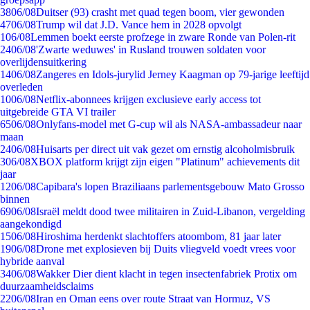
38
06/08
Duitser (93) crasht met quad tegen boom, vier gewonden
47
06/08
Trump wil dat J.D. Vance hem in 2028 opvolgt
1
06/08
Lemmen boekt eerste profzege in zware Ronde van Polen-rit
24
06/08
'Zwarte weduwes' in Rusland trouwen soldaten voor
overlijdensuitkering
14
06/08
Zangeres en Idols-jurylid Jerney Kaagman op 79-jarige leeftijd
overleden
10
06/08
Netflix-abonnees krijgen exclusieve early access tot
uitgebreide GTA VI trailer
65
06/08
Onlyfans-model met G-cup wil als NASA-ambassadeur naar
maan
24
06/08
Huisarts per direct uit vak gezet om ernstig alcoholmisbruik
3
06/08
XBOX platform krijgt zijn eigen "Platinum" achievements dit
jaar
12
06/08
Capibara's lopen Braziliaans parlementsgebouw Mato Grosso
binnen
69
06/08
Israël meldt dood twee militairen in Zuid-Libanon, vergelding
aangekondigd
15
06/08
Hiroshima herdenkt slachtoffers atoombom, 81 jaar later
19
06/08
Drone met explosieven bij Duits vliegveld voedt vrees voor
hybride aanval
34
06/08
Wakker Dier dient klacht in tegen insectenfabriek Protix om
duurzaamheidsclaims
22
06/08
Iran en Oman eens over route Straat van Hormuz, VS