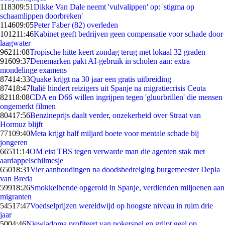
1183
09:51
Dikke Van Dale neemt 'vulvalippen' op: 'stigma op
schaamlippen doorbreken'
1146
09:05
Peter Faber (82) overleden
1012
11:46
Kabinet geeft bedrijven geen compensatie voor schade door
laagwater
962
11:08
Tropische hitte keert zondag terug met lokaal 32 graden
916
09:37
Denemarken pakt AI-gebruik in scholen aan: extra
mondelinge examens
874
14:33
Quake krijgt na 30 jaar een gratis uitbreiding
874
18:47
Italië hindert reizigers uit Spanje na migratiecrisis Ceuta
821
18:08
CDA en D66 willen ingrijpen tegen 'gluurbrillen' die mensen
ongemerkt filmen
804
17:56
Benzineprijs daalt verder, onzekerheid over Straat van
Hormuz blijft
771
09:40
Meta krijgt half miljard boete voor mentale schade bij
jongeren
665
11:14
OM eist TBS tegen verwarde man die agenten stak met
aardappelschilmesje
650
18:31
Vier aanhoudingen na doodsbedreiging burgemeester Depla
van Breda
599
18:26
Smokkelbende opgerold in Spanje, verdienden miljoenen aan
migranten
545
17:47
Voedselprijzen wereldwijd op hoogste niveau in ruim drie
jaar
50
04:46
Niewiadoma profiteert van pokerspel en grijpt geel op