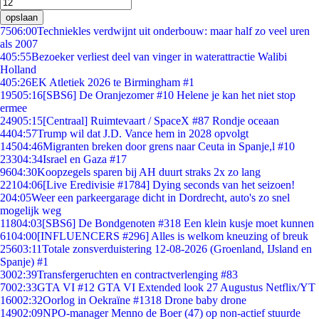
opslaan
75
06:00
Techniekles verdwijnt uit onderbouw: maar half zo veel uren
als 2007
4
05:55
Bezoeker verliest deel van vinger in waterattractie Walibi
Holland
4
05:26
EK Atletiek 2026 te Birmingham #1
195
05:16
[SBS6] De Oranjezomer #10 Helene je kan het niet stop
ermee
249
05:15
[Centraal] Ruimtevaart / SpaceX #87 Rondje oceaan
44
04:57
Trump wil dat J.D. Vance hem in 2028 opvolgt
145
04:46
Migranten breken door grens naar Ceuta in Spanje,l #10
233
04:34
Israel en Gaza #17
96
04:30
Koopzegels sparen bij AH duurt straks 2x zo lang
221
04:06
[Live Eredivisie #1784] Dying seconds van het seizoen!
2
04:05
Weer een parkeergarage dicht in Dordrecht, auto's zo snel
mogelijk weg
118
04:03
[SBS6] De Bondgenoten #318 Een klein kusje moet kunnen
61
04:00
[INFLUENCERS #296] Alles is welkom kneuzing of breuk
256
03:11
Totale zonsverduistering 12-08-2026 (Groenland, IJsland en
Spanje) #1
30
02:39
Transfergeruchten en contractverlenging #83
70
02:33
GTA VI #12 GTA VI Extended look 27 Augustus Netflix/YT
160
02:32
Oorlog in Oekraïne #1318 Drone baby drone
149
02:09
NPO-manager Menno de Boer (47) op non-actief stuurde