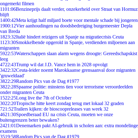
ongemerkt filmen
11
01:06
Benzineprijs daalt verder, onzekerheid over Straat van Hormuz
blijft
14
00:42
Meta krijgt half miljard boete voor mentale schade bij jongeren
19
00:12
Vier aanhoudingen na doodsbedreiging burgemeester Depla
van Breda
18
23:32
Italië hindert reizigers uit Spanje na migratiecrisis Ceuta
11
23:30
Smokkelbende opgerold in Spanje, verdienden miljoenen aan
migranten
59
22:53
Waterschappen slaan alarm wegens droogte: Gereedschapskist
leeg
47
22:43
Trump wil dat J.D. Vance hem in 2028 opvolgt
34
22:32
Ceuta-leider noemt Marokkaanse grensaanval door migranten
'gruweldaad'
38
22:29
Random Pics van de Dag #1977
38
22:28
Spaanse politie: minstens tien voor terrorisme veroordeelden
onder migranten Ceuta
15
22:25
Long live the 7th of October
30
22:20
Tropische hitte keert zondag terug met lokaal 32 graden
7
21:52
Trailers kijken: de bioscoopreleases van week 32
46
21:30
Spoedberaad EU na crisis Ceuta, moeten we onze
buitengrenzen beter bewaken?
24
21:01
Denemarken pakt AI-gebruik in scholen aan: extra mondelinge
examens
35
19:58
Random Pics van de Dag #1979