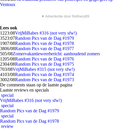
Ventoux
▼ Advertentie door Refinery89
Lees ook
12
23:08
VrijMiBabes #316 (not very sfw!)
35
23:07
Random Pics van de Dag #1979
19
07/08
Random Pics van de Dag #1978
38
06/08
Random Pics van de Dag #1977
5
05/08
Zomervakantieweerbericht: aanhoudend zomers
12
05/08
Random Pics van de Dag #1976
23
04/08
Random Pics van de Dag #1975
7
03/08
VrijMiBabes #315 (not very sfw!)
41
03/08
Random Pics van de Dag #1974
30
02/08
Random Pics van de Dag #1973
De comments staan op de laatste pagina
Laatste reviews en specials
special
VrijMiBabes #316 (not very sfw!)
special
Random Pics van de Dag #1979
special
Random Pics van de Dag #1978
review