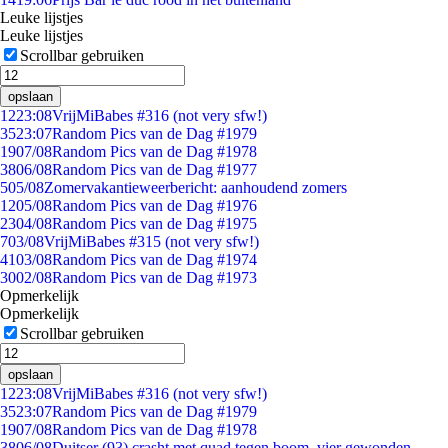
Leuke lijstjes
Leuke lijstjes
Scrollbar gebruiken
opslaan
12
23:08
VrijMiBabes #316 (not very sfw!)
35
23:07
Random Pics van de Dag #1979
19
07/08
Random Pics van de Dag #1978
38
06/08
Random Pics van de Dag #1977
5
05/08
Zomervakantieweerbericht: aanhoudend zomers
12
05/08
Random Pics van de Dag #1976
23
04/08
Random Pics van de Dag #1975
7
03/08
VrijMiBabes #315 (not very sfw!)
41
03/08
Random Pics van de Dag #1974
30
02/08
Random Pics van de Dag #1973
Opmerkelijk
Opmerkelijk
Scrollbar gebruiken
opslaan
12
23:08
VrijMiBabes #316 (not very sfw!)
35
23:07
Random Pics van de Dag #1979
19
07/08
Random Pics van de Dag #1978
38
06/08
Duitser (93) crasht met quad tegen boom, vier gewonden