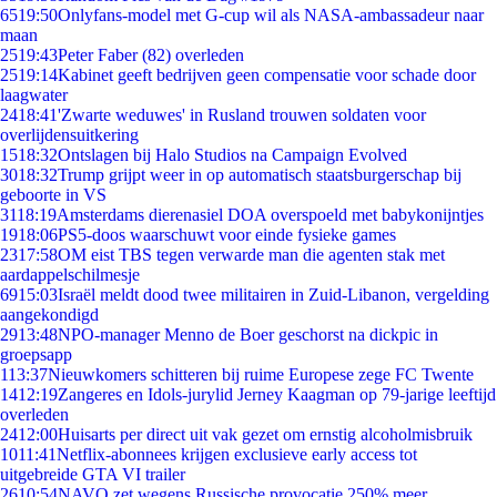
65
19:50
Onlyfans-model met G-cup wil als NASA-ambassadeur naar
maan
25
19:43
Peter Faber (82) overleden
25
19:14
Kabinet geeft bedrijven geen compensatie voor schade door
laagwater
24
18:41
'Zwarte weduwes' in Rusland trouwen soldaten voor
overlijdensuitkering
15
18:32
Ontslagen bij Halo Studios na Campaign Evolved
30
18:32
Trump grijpt weer in op automatisch staatsburgerschap bij
geboorte in VS
31
18:19
Amsterdams dierenasiel DOA overspoeld met babykonijntjes
19
18:06
PS5-doos waarschuwt voor einde fysieke games
23
17:58
OM eist TBS tegen verwarde man die agenten stak met
aardappelschilmesje
69
15:03
Israël meldt dood twee militairen in Zuid-Libanon, vergelding
aangekondigd
29
13:48
NPO-manager Menno de Boer geschorst na dickpic in
groepsapp
1
13:37
Nieuwkomers schitteren bij ruime Europese zege FC Twente
14
12:19
Zangeres en Idols-jurylid Jerney Kaagman op 79-jarige leeftijd
overleden
24
12:00
Huisarts per direct uit vak gezet om ernstig alcoholmisbruik
10
11:41
Netflix-abonnees krijgen exclusieve early access tot
uitgebreide GTA VI trailer
26
10:54
NAVO zet wegens Russische provocatie 250% meer