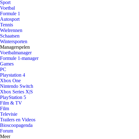
Sport
Voetbal
Formule 1
Autosport
Tennis
Wielrennen
Schaatsen
Wintersporten
Managerspelen
Voetbalmanager
Formule 1-manager
Games
PC
Playstation 4
Xbox One
Nintendo Switch
Xbox Series X|S
PlayStation 5
Film & TV
Film
Televisie
Trailers en Videos
Bioscoopagenda
Forum
Meer