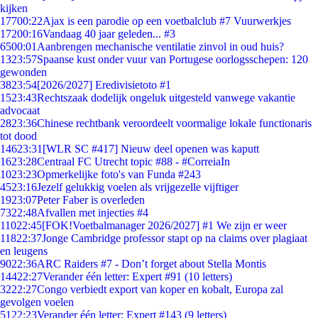
kijken
177
00:22
Ajax is een parodie op een voetbalclub #7 Vuurwerkjes
172
00:16
Vandaag 40 jaar geleden... #3
65
00:01
Aanbrengen mechanische ventilatie zinvol in oud huis?
13
23:57
Spaanse kust onder vuur van Portugese oorlogsschepen: 120
gewonden
38
23:54
[2026/2027] Eredivisietoto #1
15
23:43
Rechtszaak dodelijk ongeluk uitgesteld vanwege vakantie
advocaat
28
23:36
Chinese rechtbank veroordeelt voormalige lokale functionaris
tot dood
146
23:31
[WLR SC #417] Nieuw deel openen was kaputt
16
23:28
Centraal FC Utrecht topic #88 - #CorreiaIn
10
23:23
Opmerkelijke foto's van Funda #243
45
23:16
Jezelf gelukkig voelen als vrijgezelle vijftiger
19
23:07
Peter Faber is overleden
73
22:48
Afvallen met injecties #4
110
22:45
[FOK!Voetbalmanager 2026/2027] #1 We zijn er weer
118
22:37
Jonge Cambridge professor stapt op na claims over plagiaat
en leugens
90
22:36
ARC Raiders #7 - Don’t forget about Stella Montis
144
22:27
Verander één letter: Expert #91 (10 letters)
32
22:27
Congo verbiedt export van koper en kobalt, Europa zal
gevolgen voelen
51
22:23
Verander één letter: Expert #143 (9 letters)