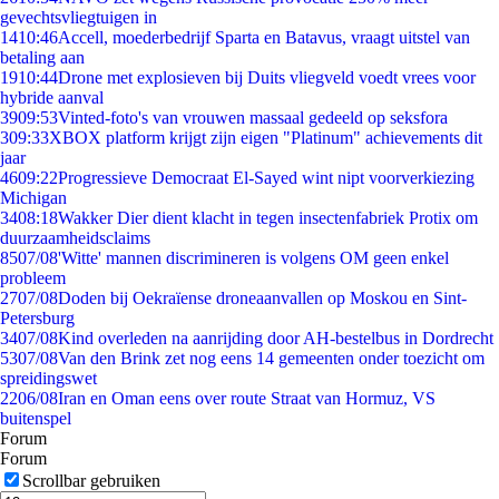
gevechtsvliegtuigen in
14
10:46
Accell, moederbedrijf Sparta en Batavus, vraagt uitstel van
betaling aan
19
10:44
Drone met explosieven bij Duits vliegveld voedt vrees voor
hybride aanval
39
09:53
Vinted-foto's van vrouwen massaal gedeeld op seksfora
3
09:33
XBOX platform krijgt zijn eigen "Platinum" achievements dit
jaar
46
09:22
Progressieve Democraat El-Sayed wint nipt voorverkiezing
Michigan
34
08:18
Wakker Dier dient klacht in tegen insectenfabriek Protix om
duurzaamheidsclaims
85
07/08
'Witte' mannen discrimineren is volgens OM geen enkel
probleem
27
07/08
Doden bij Oekraïense droneaanvallen op Moskou en Sint-
Petersburg
34
07/08
Kind overleden na aanrijding door AH-bestelbus in Dordrecht
53
07/08
Van den Brink zet nog eens 14 gemeenten onder toezicht om
spreidingswet
22
06/08
Iran en Oman eens over route Straat van Hormuz, VS
buitenspel
Forum
Forum
Scrollbar gebruiken