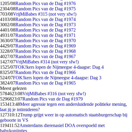
12
05/08
Random Pics van de Dag #1976
23
04/08
Random Pics van de Dag #1975
7
03/08
VrijMiBabes #315 (not very sfw!)
41
03/08
Random Pics van de Dag #1974
30
02/08
Random Pics van de Dag #1973
44
01/08
Random Pics van de Dag #1972
49
31/07
Random Pics van de Dag #1971
36
30/07
Random Pics van de Dag #1970
44
29/07
Random Pics van de Dag #1969
32
28/07
Random Pics van de Dag #1968
40
27/07
Random Pics van de Dag #1967
14
27/07
VrijMiBabes #314 (not very sfw!)
15
25/07
FOK!kers lopen de Nijmeegse 4-daagse: Dag 4
83
25/07
Random Pics van de Dag #1966
5
24/07
FOK!kers lopen de Nijmeegse 4-daagse: Dag 3
38
24/07
Random Pics van de Dag #1965
Meest gelezen
57846
23:08
VrijMiBabes #316 (not very sfw!)
52968
23:07
Random Pics van de Dag #1979
1534
13:48
Meer agressie tegen een andersluidende politieke mening,
laat jij je intimideren?
1273
10:12
Trump grijpt weer in op automatisch staatsburgerschap bij
geboorte in VS
1194
11:52
Amsterdams dierenasiel DOA overspoeld met
babykonijntjes