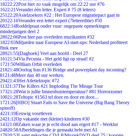
182
22:22
Post hier zo vaak mogelijk om 22:22 uur #76
16
22:21
Verander één letter. Expert # 75 (8 letters)
251
22:20
Asielzoekers #22 : Het Europese migratiepact gaat in
201
22:16
Verander een letter expert (7lettereditie) #50
68
22:14
Roddelpraat onder vuur: ongepaste opmerkingen
minderjarigen deel 2
280
22:06
Post hier pas overleden muzikanten #32
18
22:03
Miljarden naar Europese AI-start-ups: Nederland profiteert
flink mee
289
21:55
[Dagboek] Veel aan hoofd - Deel 27
161
21:54
Via Pecunia - Het geld ligt op straat! #2
17
21:50
William Orbit overleden
218
21:48
Oorlog Iran #136 Bridge and powerplant day incoming?
81
21:48
Meer dan 40 uur werken.
294
21:43
Het Atletiektopic #72
113
21:37
The Killers #21 Imploding The Mirage Tour
173
21:28
Wat is jullie binnenhuistemperatuur? #81 Horrorzomer
100
21:28
Teltopic #1563 tel door en door en door....
17
21:26
[HBO] Stuart Fails to Save the Universe (Big Bang Theory
spinoff)
42
21:19
Eeuwig voortleven
24
21:12
Op vakantie met (kleine) kinderen #30
143
21:08
Zaken waar je je echt dood aan ergert #17 - Werklui
248
20:58
Afbeeldingen die je gemaakt hebt met AI
179
20:53
Laatst gekochte CD/LP/MuziekDVD deel 75 | koopjes