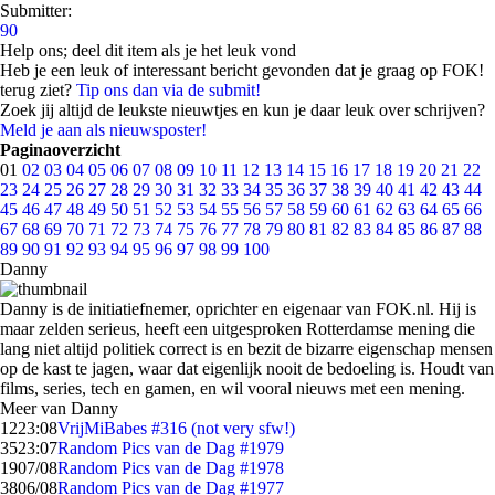
Submitter:
90
Help ons; deel dit item als je het leuk vond
Heb je een leuk of interessant bericht gevonden dat je graag op FOK!
terug ziet?
Tip ons dan via de submit!
Zoek jij altijd de leukste nieuwtjes en kun je daar leuk over schrijven?
Meld je aan als nieuwsposter!
Paginaoverzicht
01
02
03
04
05
06
07
08
09
10
11
12
13
14
15
16
17
18
19
20
21
22
23
24
25
26
27
28
29
30
31
32
33
34
35
36
37
38
39
40
41
42
43
44
45
46
47
48
49
50
51
52
53
54
55
56
57
58
59
60
61
62
63
64
65
66
67
68
69
70
71
72
73
74
75
76
77
78
79
80
81
82
83
84
85
86
87
88
89
90
91
92
93
94
95
96
97
98
99
100
Danny
Danny is de initiatiefnemer, oprichter en eigenaar van FOK.nl. Hij is
maar zelden serieus, heeft een uitgesproken Rotterdamse mening die
lang niet altijd politiek correct is en bezit de bizarre eigenschap mensen
op de kast te jagen, waar dat eigenlijk nooit de bedoeling is. Houdt van
films, series, tech en gamen, en wil vooral nieuws met een mening.
Meer van Danny
12
23:08
VrijMiBabes #316 (not very sfw!)
35
23:07
Random Pics van de Dag #1979
19
07/08
Random Pics van de Dag #1978
38
06/08
Random Pics van de Dag #1977