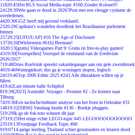
118
20:45
Het RLS Social Media-topic #160 Zonder Kolonel!!
241
20:39
Wie gaan er dood in 2026?Post met een vleugje cynisme de
overledenen.
44
20:30
GGZ heeft mij gezond verklaard.
23
20:29
Capibara's wandelen doodleuk het Braziliaanse parlement
binnen
257
20:25
[UFO/UAP] #16 The Age of Disclosure
137
20:20
[Wielrennen #616] Brennan!
10
20:13
[gratis] Videogames Part 9: Gratis en free-to-play games!
43
19:50
[Voorspellen] Voorspel de eindstand van de Eredivisie
2026/2027
7
19:48
Dries Roelvink spreekt vakantieganger aan om gele zwembroek
49
19:46
Woningtekort: dus ga je woningen slopen, logisch
241
19:46
Top 2000 Editie 2025 #243 Alle dikzakken willen op je
lijken
4
19:42
Last minute balie Schiphol
8
19:39
[2023] Australië: Voyager - Promise #2 - Ze komen naar
Tilburg
74
19:36
Een tactische/militaire analyse van het front in Oekraïne #31
148
19:32
[SBS6] Vandaag Inside #136 - Boekje pluggen.
5
19:29
Ik ga de fok-toto winnen dit jaar
273
19:25
Het enige echte LEGO-topic #45 LEGOOOOOOOOOOO
235
19:13
Frontpage Feedback Topic #60
9
19:07
14-jarige leerling Thailand schiet grootouders en leraren dood
14
19:06
Prijs Bar le duc rood in het buitenland