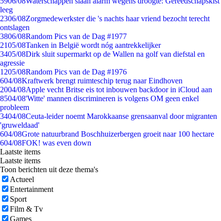
59
06/08
Waterschappen slaan alarm wegens droogte: Gereedschapskist
leeg
23
06/08
Zorgmedewerkster die 's nachts haar vriend bezocht terecht
ontslagen
38
06/08
Random Pics van de Dag #1977
21
05/08
Tanken in België wordt nóg aantrekkelijker
34
05/08
Dirk sluit supermarkt op de Wallen na golf van diefstal en
agressie
12
05/08
Random Pics van de Dag #1976
6
04/08
Kraftwerk brengt ruimteschip terug naar Eindhoven
20
04/08
Apple vecht Britse eis tot inbouwen backdoor in iCloud aan
85
04/08
'Witte' mannen discrimineren is volgens OM geen enkel
probleem
34
04/08
Ceuta-leider noemt Marokkaanse grensaanval door migranten
'gruweldaad'
6
04/08
Grote natuurbrand Boschhuizerbergen groeit naar 100 hectare
6
04/08
FOK! was even down
Laatste items
Laatste items
Toon berichten uit deze thema's
Actueel
Entertainment
Sport
Film & Tv
Games