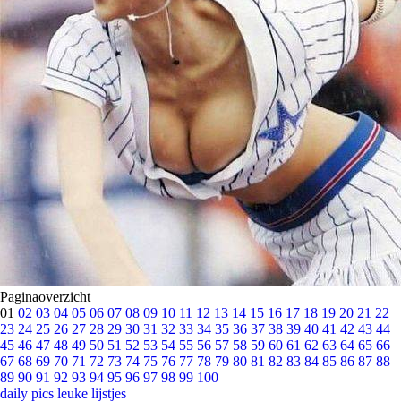
Paginaoverzicht
01
02
03
04
05
06
07
08
09
10
11
12
13
14
15
16
17
18
19
20
21
22
23
24
25
26
27
28
29
30
31
32
33
34
35
36
37
38
39
40
41
42
43
44
45
46
47
48
49
50
51
52
53
54
55
56
57
58
59
60
61
62
63
64
65
66
67
68
69
70
71
72
73
74
75
76
77
78
79
80
81
82
83
84
85
86
87
88
89
90
91
92
93
94
95
96
97
98
99
100
daily pics
leuke lijstjes