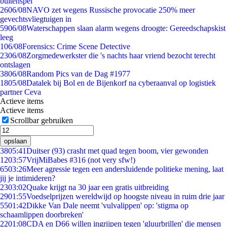
buitenspel
26
06/08
NAVO zet wegens Russische provocatie 250% meer
gevechtsvliegtuigen in
59
06/08
Waterschappen slaan alarm wegens droogte: Gereedschapskist
leeg
1
06/08
Forensics: Crime Scene Detective
23
06/08
Zorgmedewerkster die 's nachts haar vriend bezocht terecht
ontslagen
38
06/08
Random Pics van de Dag #1977
18
05/08
Datalek bij Bol en de Bijenkorf na cyberaanval op logistiek
partner Ceva
Actieve items
Actieve items
Scrollbar gebruiken
opslaan
38
05:41
Duitser (93) crasht met quad tegen boom, vier gewonden
12
03:57
VrijMiBabes #316 (not very sfw!)
65
03:26
Meer agressie tegen een andersluidende politieke mening, laat
jij je intimideren?
23
03:02
Quake krijgt na 30 jaar een gratis uitbreiding
29
01:55
Voedselprijzen wereldwijd op hoogste niveau in ruim drie jaar
55
01:42
Dikke Van Dale neemt 'vulvalippen' op: 'stigma op
schaamlippen doorbreken'
22
01:08
CDA en D66 willen ingrijpen tegen 'gluurbrillen' die mensen