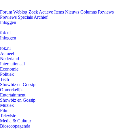
Forum
Weblog
Zoek
Actieve Items
Nieuws
Columns
Reviews
Previews
Specials
Archief
Inloggen
fok.nl
Inloggen
fok.nl
Actueel
Nederland
Internationaal
Economie
Politiek
Tech
Showbiz en Gossip
Opmerkelijk
Entertainment
Showbiz en Gossip
Muziek
Film
Televisie
Media & Cultuur
Bioscoopagenda