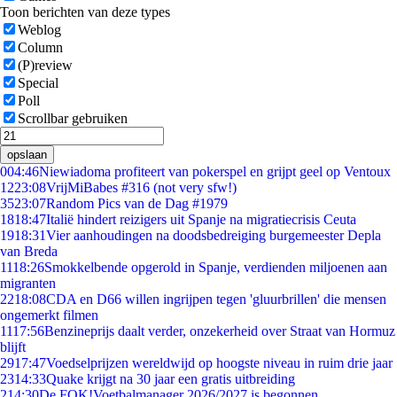
Toon berichten van deze types
Weblog
Column
(P)review
Special
Poll
Scrollbar gebruiken
opslaan
0
04:46
Niewiadoma profiteert van pokerspel en grijpt geel op Ventoux
12
23:08
VrijMiBabes #316 (not very sfw!)
35
23:07
Random Pics van de Dag #1979
18
18:47
Italië hindert reizigers uit Spanje na migratiecrisis Ceuta
19
18:31
Vier aanhoudingen na doodsbedreiging burgemeester Depla
van Breda
11
18:26
Smokkelbende opgerold in Spanje, verdienden miljoenen aan
migranten
22
18:08
CDA en D66 willen ingrijpen tegen 'gluurbrillen' die mensen
ongemerkt filmen
11
17:56
Benzineprijs daalt verder, onzekerheid over Straat van Hormuz
blijft
29
17:47
Voedselprijzen wereldwijd op hoogste niveau in ruim drie jaar
23
14:33
Quake krijgt na 30 jaar een gratis uitbreiding
2
14:30
De FOK!Voetbalmanager 2026/2027 is begonnen