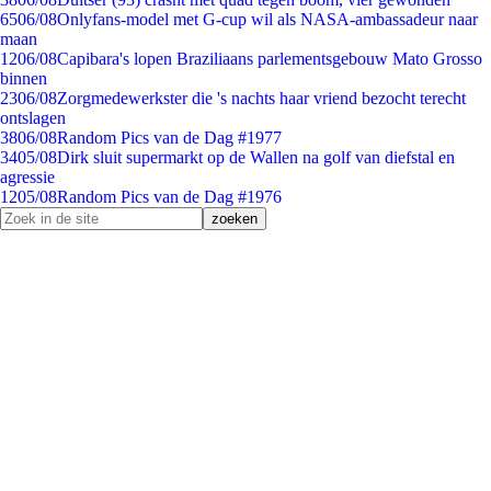
65
06/08
Onlyfans-model met G-cup wil als NASA-ambassadeur naar
maan
12
06/08
Capibara's lopen Braziliaans parlementsgebouw Mato Grosso
binnen
23
06/08
Zorgmedewerkster die 's nachts haar vriend bezocht terecht
ontslagen
38
06/08
Random Pics van de Dag #1977
34
05/08
Dirk sluit supermarkt op de Wallen na golf van diefstal en
agressie
12
05/08
Random Pics van de Dag #1976