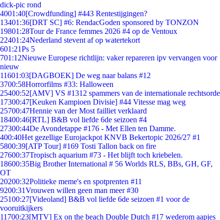
dick-pic rond
40
01:40
[Crowdfunding] #443 Rentestijgingen?
134
01:36
[DRT SC] #6: RendacGoden sponsored by TONZON
198
01:28
Tour de France femmes 2026 #4 op de Ventoux
224
01:24
Nederland stevent af op watertekort
6
01:21
Ps 5
7
01:12
Nieuwe Europese richtlijn: vaker repareren ipv vervangen voor
nieuw
116
01:03
[DAGBOEK] De weg naar balans #12
37
00:58
Horrorfilms #33: Halloween
254
00:52
[AMV] VS #1312 spammers van de internationale rechtsorde
173
00:47
[Keuken Kampioen Divisie] #44 Vitesse mag weg
257
00:47
Hennie van der Most failliet verklaard
184
00:46
[RTL] B&B vol liefde 6de seizoen #4
273
00:44
De Avondetappe #176 - Met Ellen ten Damme.
4
00:40
Het gezellige Eurojackpot KNVB Bekertopic 2026/27 #1
58
00:39
[ATP Tour] #169 Tosti Tallon back on fire
276
00:37
Tropisch aquarium #73 - Het blijft toch kriebelen.
186
00:35
Big Brother International # 56 Worlds RLS, BBs, GH, GF,
OT
202
00:32
Politieke meme's en spotprenten #11
92
00:31
Vrouwen willen geen man meer #30
251
00:27
[Videoland] B&B vol liefde 6de seizoen #1 voor de
vooruitkijkers
117
00:23
[MTV] Ex on the beach Double Dutch #17 wederom aapjes